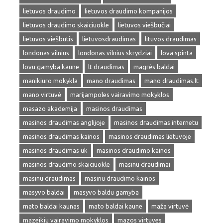
lietuvos draudimo
lietuvos draudimo kompanijos
lietuvos draudimo skaiciuokle
lietuvos viešbučiai
lietuvos viešbutis
lietuvosdraudimas
lituvos draudimas
londonas vilnius
londonas vilnius skrydziai
lova spinta
lovu gamyba kaune
lt draudimas
magrės baldai
manikiuro mokykla
mano draudimas
mano draudimas.lt
mano virtuvė
marijampoles vairavimo mokyklos
masazo akademija
masinos draudimas
masinos draudimas anglijoje
masinos draudimas internetu
masinos draudimas kainos
masinos draudimas lietuvoje
masinos draudimas uk
masinos draudimo kainos
masinos draudimo skaiciuokle
masinu draudimai
masinu draudimas
masinu draudimo kainos
masyvo baldai
masyvo baldu gamyba
mato baldai kaunas
mato baldai kaune
maža virtuvė
mazeikiu vairavimo mokyklos
mazos virtuves