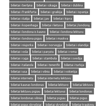
bilietai i berlyna
bilietai i cikaga
bilietai i dublina
bilietai i frankfurta
bilietai i graikija
bilietai i ispanija
bilietai i italija
bilietai į jav
bilietai i kipra
bilietai i kopenhaga
bilietai i lietuva
bilietai į londoną
bilietai i londona is kauno
bilietai i londona lektuvu
bilietai i londona pigus
bilietai i maskva
bilietai i niujorka
bilietai i norvegija
bilietai i olandija
bilietai i osla
bilietai i paryziu
bilietai i roma
bilietai i ryga
bilietai i stambula
bilietai i svedija
bilietai i tailanda
bilietai i tenerife
bilietai i turkija
bilietai i usa
bilietai i vilniu
bilietai i vokietija
bilietai internetu
bilietai internetu lektuvu
bilietai kaunas londonas
bilietai lektuvo
bilietai lėktuvu
bilietai lektuvu pigiau
bilietai lektuvui
bilietai londonas
bilietai londonas vilnius
bilietai pigiau
bilietai pigus
bilietai pigus skrydziai
bilietai skrydziai
bilietai traukiniu