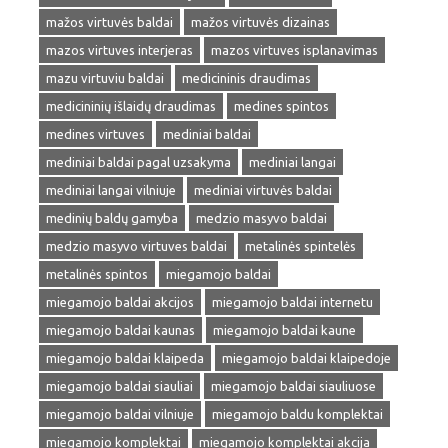
mažos virtuvės baldai
mažos virtuvės dizainas
mazos virtuves interjeras
mazos virtuves isplanavimas
mazu virtuviu baldai
medicininis draudimas
medicininių išlaidų draudimas
medines spintos
medines virtuves
mediniai baldai
mediniai baldai pagal uzsakyma
mediniai langai
mediniai langai vilniuje
mediniai virtuvės baldai
medinių baldų gamyba
medzio masyvo baldai
medzio masyvo virtuves baldai
metalinės spintelės
metalinės spintos
miegamojo baldai
miegamojo baldai akcijos
miegamojo baldai internetu
miegamojo baldai kaunas
miegamojo baldai kaune
miegamojo baldai klaipeda
miegamojo baldai klaipedoje
miegamojo baldai siauliai
miegamojo baldai siauliuose
miegamojo baldai vilniuje
miegamojo baldu komplektai
miegamojo komplektai
miegamojo komplektai akcija