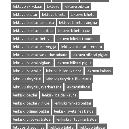
lektuvo skrydziai
lektuvu
lektuvu bileitai
lektuvu biletai
lektuvu bilieta
lektuvu bilietai
lektuvu bilietai i amerika
lektuvu bilietai i anglija
lektuvu bilietai i dublina
lektuvu bilietai i jav
lektuvu bilietai i lietuva
lektuvu bilietai i londona
lektuvu bilietai i norvegija
lektuvu bilietai internetu
lektuvu bilietai paskutine minute
lektuvu bilietai pigiau
lektuvu bilietai pigiausi
lektuvu bilietai pigus
lektuvu bilietai.lt
lektuvu bilietu kainos
lektuvu kainos
lėktuvų skrydžiai
lėktuvų skrydžiai iš vilniaus
lėktuvų skrydžių tvarkaraštis
lektuvubilietai
lenkiški baldai
lenkiski baldai kaune
lenkiski baldai vilniuje
lenkiski minksti baldai
lenkiski odiniai baldai
lenkiski svetaines baldai
lenkiški virtuvės baldai
lenkiski virtuviniai baldai
letuvos draudimas
liektuvo biletai
liektuvo bilietai