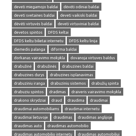
deveti miegamojo baldai
dėvėti odiniai baldai
deveti svetaines baldai
deveti vaikiski baldai
dėvėti virtuvės baldai
deveti virtuviniai baldai
devetos spintos
DFDS keltai
DFDS keltu bilietai internetu
DFDS keltu linija
diemedis palanga
diforma baldai
dorkanas vairavimo mokykla
dovanoja virtuves baldus
drabužinė
drabužinės
drabuzines baldai
drabuzines durys
drabuzines isplanavimas
drabuziniu iranga
drabuziniu sistemos
drabužių spinta
drabuziu spintos
dradimas
draiveris vairavimo mokykla
drakono skrydziai
draud
draudima
draudimai
draudimai automobiliams
draudimai internetu
draudimai lietuvoje
draudimas
draudimas anglijoje
draudimas auto
draudimas automobilio
draudimas automobilio internetu
draudimas automobiliui