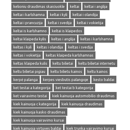
kelioniu draudimas skaiciuokle
keltai
keltai i anglija
keltai i karlshamna
keltai i kyli
keltai i olandija
keltai i prancuzija
keltai i svedija
keltai i vokietija
keltai is karlshamno
keltai is klaipedos
keltai klaipeda kylis
keltas i anglija
keltas i karlshamna
keltas i kyli
keltas i olandija
keltas i svedija
keltas i vokietija
keltas klaipeda karlshamnas
keltas klaipeda kulis
keltu bilietai
keltu bilietai internetu
keltu bilietai pigiau
keltu bilietu kainos
keltu kainos
kerpė palanga
kerpes viesbutis palangoje
kesto baldai
ket testai a kategorija
ket testai b kategorija
ket vairavimo testai
kiek kainuoja automobilio draudimas
kiek kainuoja c kategorija
kiek kainuoja draudimas
kiek kainuoja kasko draudimas
kiek kainuoja vairavimo kursai
kiek kainuoja virtuves baldai
kiek trunka vairavimo kursai