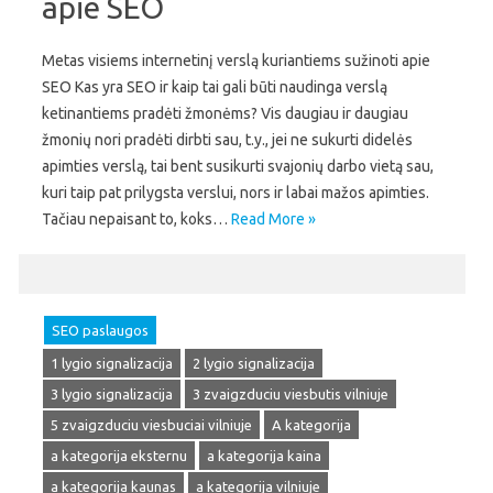
apie SEO
Metas visiems internetinį verslą kuriantiems sužinoti apie
SEO Kas yra SEO ir kaip tai gali būti naudinga verslą
ketinantiems pradėti žmonėms? Vis daugiau ir daugiau
žmonių nori pradėti dirbti sau, t.y., jei ne sukurti didelės
apimties verslą, tai bent susikurti svajonių darbo vietą sau,
kuri taip pat prilygsta verslui, nors ir labai mažos apimties.
Tačiau nepaisant to, koks…
Read More »
SEO paslaugos
1 lygio signalizacija
2 lygio signalizacija
3 lygio signalizacija
3 zvaigzduciu viesbutis vilniuje
5 zvaigzduciu viesbuciai vilniuje
A kategorija
a kategorija eksternu
a kategorija kaina
a kategorija kaunas
a kategorija vilniuje