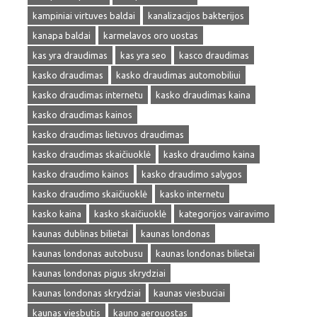
kampiniai virtuves baldai
kanalizacijos bakterijos
kanapa baldai
karmelavos oro uostas
kas yra draudimas
kas yra seo
kasco draudimas
kasko draudimas
kasko draudimas automobiliui
kasko draudimas internetu
kasko draudimas kaina
kasko draudimas kainos
kasko draudimas lietuvos draudimas
kasko draudimas skaičiuoklė
kasko draudimo kaina
kasko draudimo kainos
kasko draudimo salygos
kasko draudimo skaičiuoklė
kasko internetu
kasko kaina
kasko skaičiuoklė
kategorijos vairavimo
kaunas dublinas bilietai
kaunas londonas
kaunas londonas autobusu
kaunas londonas bilietai
kaunas londonas pigus skrydziai
kaunas londonas skrydziai
kaunas viesbuciai
kaunas viesbutis
kauno aerouostas