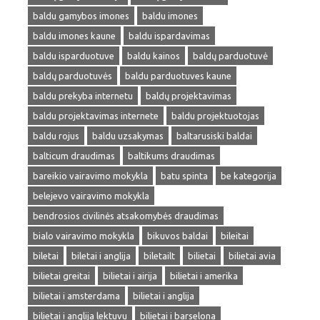
baldu gamybos imones
baldu imones
baldu imones kaune
baldu ispardavimas
baldu isparduotuve
baldu kainos
baldų parduotuvė
baldų parduotuvės
baldu parduotuves kaune
baldu prekyba internetu
baldų projektavimas
baldu projektavimas internete
baldu projektuotojas
baldu rojus
baldu uzsakymas
baltarusiski baldai
balticum draudimas
baltikums draudimas
bareikio vairavimo mokykla
batu spinta
be kategorija
belejevo vairavimo mokykla
bendrosios civilinės atsakomybės draudimas
bialo vairavimo mokykla
bikuvos baldai
bileitai
biletai
biletai i anglija
biletailt
bilietai
bilietai avia
bilietai greitai
bilietai i airija
bilietai i amerika
bilietai i amsterdama
bilietai i anglija
bilietai i anglija lektuvu
bilietai i barselona