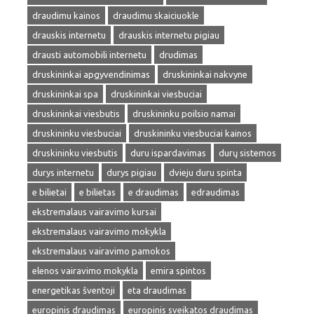
draudimu kainos
draudimu skaiciuokle
drauskis internetu
drauskis internetu pigiau
drausti automobili internetu
drudimas
druskininkai apgyvendinimas
druskininkai nakvyne
druskininkai spa
druskininkai viesbuciai
druskininkai viesbutis
druskininku poilsio namai
druskininku viesbuciai
druskininku viesbuciai kainos
druskininku viesbutis
duru ispardavimas
durų sistemos
durys internetu
durys pigiau
dvieju duru spinta
e bilietai
e bilietas
e draudimas
edraudimas
ekstremalaus vairavimo kursai
ekstremalaus vairavimo mokykla
ekstremalaus vairavimo pamokos
elenos vairavimo mokykla
emira spintos
energetikas šventoji
eta draudimas
europinis draudimas
europinis sveikatos draudimas