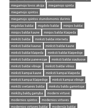
miegamojo lovos akcija
miegamojo spinta
miegamojo spintos
miegamojo spintos stumdomomis durimis
migdolas baldai
migdolo baldai
minijos baldai
minijos baldai kaune
minijos baldai klaipeda
minkšti baldai
minksti baldai internetu
minksti baldai kaunas
minksti baldai kaune
minksti baldai klaipeda
minksti baldai klaipedoje
minksti baldai panevezyje
minksti baldai siauliuose
minksti baldai vilniuje
minksti baldai vilnius
minksti kampai kaune
minksti kampai klaipeda
minksti kampai klaipedoje
minksti kampai vilniuje
minkšti svetainės baldai
minkstu baldu gamintojai
minkštų baldų gamyba
moderni virtuvė
modernios spintos
modernios virtuves
modernios virtuves baldai
modernūs baldai