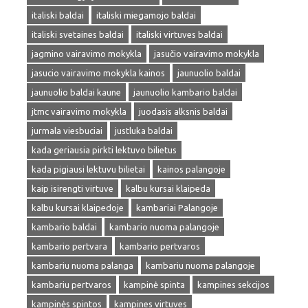
italiski baldai
italiski miegamojo baldai
italiski svetaines baldai
italiski virtuves baldai
jagmino vairavimo mokykla
jasučio vairavimo mokykla
jasucio vairavimo mokykla kainos
jaunuolio baldai
jaunuolio baldai kaune
jaunuolio kambario baldai
jtmc vairavimo mokykla
juodasis alksnis baldai
jurmala viesbuciai
justluka baldai
kada geriausia pirkti lektuvo bilietus
kada pigiausi lektuvu bilietai
kainos palangoje
kaip isirengti virtuve
kalbu kursai klaipeda
kalbu kursai klaipedoje
kambariai Palangoje
kambario baldai
kambario nuoma palangoje
kambario pertvara
kambario pertvaros
kambariu nuoma palanga
kambariu nuoma palangoje
kambariu pertvaros
kampinė spinta
kampines sekcijos
kampinės spintos
kampines virtuves