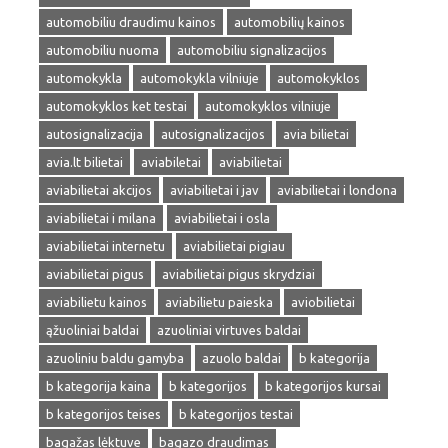
automobiliu draudimu kainos
automobilių kainos
automobiliu nuoma
automobiliu signalizacijos
automokykla
automokykla vilniuje
automokyklos
automokyklos ket testai
automokyklos vilniuje
autosignalizacija
autosignalizacijos
avia bilietai
avia.lt bilietai
aviabiletai
aviabilietai
aviabilietai akcijos
aviabilietai i jav
aviabilietai i londona
aviabilietai i milana
aviabilietai i osla
aviabilietai internetu
aviabilietai pigiau
aviabilietai pigus
aviabilietai pigus skrydziai
aviabilietu kainos
aviabilietu paieska
aviobilietai
ąžuoliniai baldai
azuoliniai virtuves baldai
azuoliniu baldu gamyba
azuolo baldai
b kategorija
b kategorija kaina
b kategorijos
b kategorijos kursai
b kategorijos teises
b kategorijos testai
bagažas lėktuve
bagazo draudimas