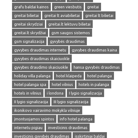
grafu baldai kainos
green viesbutis
greitai
greitai bilietai
greitai lt aviabilietai
greitai lt bilietai
greitai skrydziai
greitai.lt lektuvu bilietai
greitai.lt skrydžiai
gsm saugos sistemos
gsm signalizacija
gyvybės draudimas
gyvybes draudimas internetu
gyvybes draudimas kaina
gyvybes draudimas skaiciuokle
gyvybes draudimo skaiciuokle
hansa gyvybės draudimas
holiday villa palanga
hotel klaipeda
hotel palanga
hotel palanga spa
hotel vilnius
hotels in palanga
hotels in vilnius
i londona
I lygio signalizacija
II lygio signalizacija
III lygio signalizacija
ikonikovo vairavimo mokykla vilniuje
įmontuojamos spintos
info hotel palanga
internetu pigiau
investicinis draudimas
investicinis gyvybės draudimas
isskirtiniai baldai