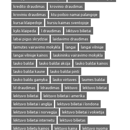
kredito draudimas
krovinio draudimas
kroviniu draudimas
ktu poilsio namai palangoje
kursai klaipedoje
kursiu kaimas sventojoje
kylis klaipeda
l draudimas
l4ktuvo bilietai
labai pigus skrydziai
laidavimo draudimas
laimutes vairavimo mokykla
langai
langai vilniuje
langai vilniuje kainos
laukininku vairavimo mokykla
lauko baldai
lauko baldai akcija
lauko baldai kainos
lauko baldai kaune
lauko baldai pinti
lauko baldu gamyba
lauko virtuves
laumes baldai
ld draudimas
ldraudimas
lektuvo
lektuvo biletai
lektuvo bilietai
lektuvo bilietai i amerika
lektuvo bilietai i anglija
lektuvo bilietai i londona
lektuvo bilietai i norvegija
lektuvo bilietai i vokietija
lėktuvo bilietai internetu
lektuvo bilietas
lėktuvo bilietu kainos
lektuvo kaina
lektuvo nuoma