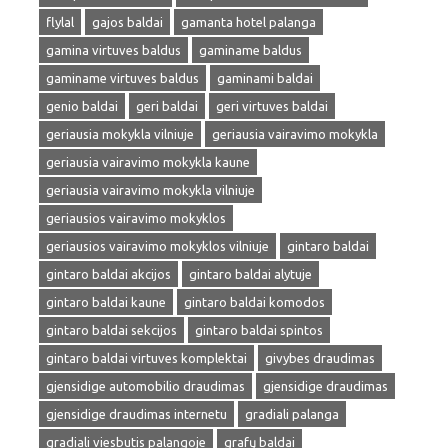
flylal
gajos baldai
gamanta hotel palanga
gamina virtuves baldus
gaminame baldus
gaminame virtuves baldus
gaminami baldai
genio baldai
geri baldai
geri virtuves baldai
geriausia mokykla vilniuje
geriausia vairavimo mokykla
geriausia vairavimo mokykla kaune
geriausia vairavimo mokykla vilniuje
geriausios vairavimo mokyklos
geriausios vairavimo mokyklos vilniuje
gintaro baldai
gintaro baldai akcijos
gintaro baldai alytuje
gintaro baldai kaune
gintaro baldai komodos
gintaro baldai sekcijos
gintaro baldai spintos
gintaro baldai virtuves komplektai
givybes draudimas
gjensidige automobilio draudimas
gjensidige draudimas
gjensidige draudimas internetu
gradiali palanga
gradiali viesbutis palangoje
grafų baldai