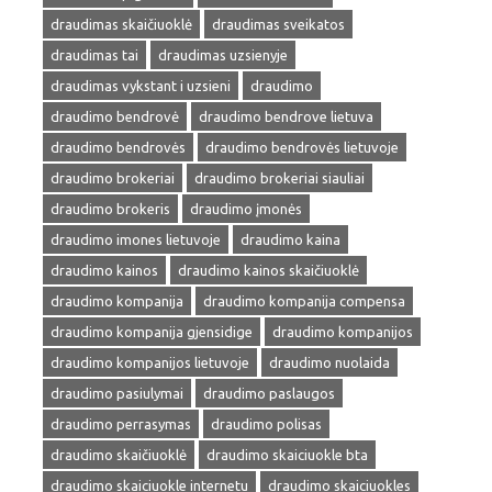
draudimas skaičiuoklė
draudimas sveikatos
draudimas tai
draudimas uzsienyje
draudimas vykstant i uzsieni
draudimo
draudimo bendrovė
draudimo bendrove lietuva
draudimo bendrovės
draudimo bendrovės lietuvoje
draudimo brokeriai
draudimo brokeriai siauliai
draudimo brokeris
draudimo įmonės
draudimo imones lietuvoje
draudimo kaina
draudimo kainos
draudimo kainos skaičiuoklė
draudimo kompanija
draudimo kompanija compensa
draudimo kompanija gjensidige
draudimo kompanijos
draudimo kompanijos lietuvoje
draudimo nuolaida
draudimo pasiulymai
draudimo paslaugos
draudimo perrasymas
draudimo polisas
draudimo skaičiuoklė
draudimo skaiciuokle bta
draudimo skaiciuokle internetu
draudimo skaiciuokles