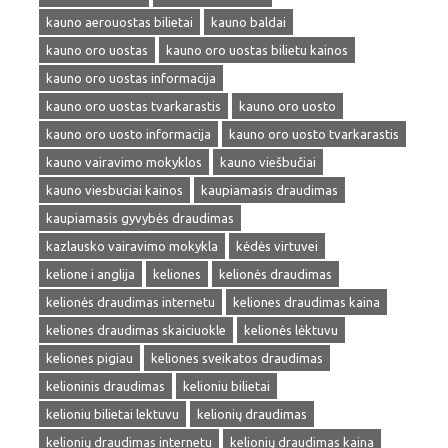
kauno aerouostas bilietai
kauno baldai
kauno oro uostas
kauno oro uostas bilietu kainos
kauno oro uostas informacija
kauno oro uostas tvarkarastis
kauno oro uosto
kauno oro uosto informacija
kauno oro uosto tvarkarastis
kauno vairavimo mokyklos
kauno viešbučiai
kauno viesbuciai kainos
kaupiamasis draudimas
kaupiamasis gyvybės draudimas
kazlausko vairavimo mokykla
kėdės virtuvei
kelione i anglija
keliones
kelionės draudimas
kelionės draudimas internetu
keliones draudimas kaina
keliones draudimas skaiciuokle
kelionės lėktuvu
keliones pigiau
keliones sveikatos draudimas
kelioninis draudimas
kelioniu bilietai
kelioniu bilietai lektuvu
kelionių draudimas
kelionių draudimas internetu
kelionių draudimas kaina