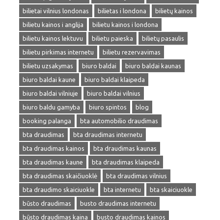
bilietai vilnius londonas
bilietas i londona
bilietų kainos
bilietu kainos i anglija
bilietu kainos i londona
bilietu kainos lektuvu
bilietu paieska
bilietų pasaulis
bilietu pirkimas internetu
bilietu rezervavimas
bilietu uzsakymas
biuro baldai
biuro baldai kaunas
biuro baldai kaune
biuro baldai klaipeda
biuro baldai vilniuje
biuro baldai vilnius
biuro baldu gamyba
biuro spintos
blog
booking palanga
bta automobilio draudimas
bta draudimas
bta draudimas internetu
bta draudimas kainos
bta draudimas kaunas
bta draudimas kaune
bta draudimas klaipeda
bta draudimas skaičiuoklė
bta draudimas vilnius
bta draudimo skaiciuokle
bta internetu
bta skaiciuokle
būsto draudimas
busto draudimas internetu
būsto draudimas kaina
busto draudimas kainos