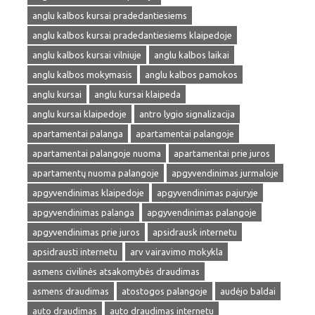
anglu kalbos kursai pradedantiesiems
anglu kalbos kursai pradedantiesiems klaipedoje
anglu kalbos kursai vilniuje
anglu kalbos laikai
anglu kalbos mokymasis
anglu kalbos pamokos
anglu kursai
anglu kursai klaipeda
anglu kursai klaipedoje
antro lygio signalizacija
apartamentai palanga
apartamentai palangoje
apartamentai palangoje nuoma
apartamentai prie juros
apartamentų nuoma palangoje
apgyvendinimas jurmaloje
apgyvendinimas klaipedoje
apgyvendinimas pajuryje
apgyvendinimas palanga
apgyvendinimas palangoje
apgyvendinimas prie juros
apsidrausk internetu
apsidrausti internetu
arv vairavimo mokykla
asmens civilinės atsakomybės draudimas
asmens draudimas
atostogos palangoje
audėjo baldai
auto draudimas
auto draudimas internetu