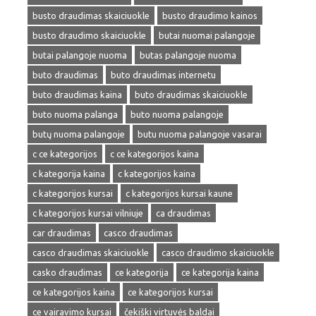
busto draudimas skaiciuokle
busto draudimo kainos
busto draudimo skaiciuokle
butai nuomai palangoje
butai palangoje nuoma
butas palangoje nuoma
buto draudimas
buto draudimas internetu
buto draudimas kaina
buto draudimas skaiciuokle
buto nuoma palanga
buto nuoma palangoje
butų nuoma palangoje
butu nuoma palangoje vasarai
c ce kategorijos
c ce kategorijos kaina
c kategorija kaina
c kategorijos kaina
c kategorijos kursai
c kategorijos kursai kaune
c kategorijos kursai vilniuje
ca draudimas
car draudimas
casco draudimas
casco draudimas skaiciuokle
casco draudimo skaiciuokle
casko draudimas
ce kategorija
ce kategorija kaina
ce kategorijos kaina
ce kategorijos kursai
ce vairavimo kursai
čekiški virtuvės baldai