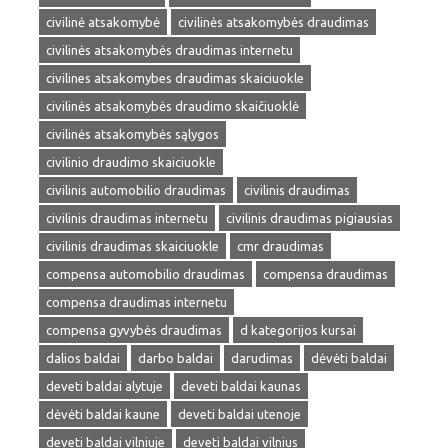
civilinė atsakomybė
civilinės atsakomybės draudimas
civilinės atsakomybės draudimas internetu
civilines atsakomybes draudimas skaiciuokle
civilinės atsakomybės draudimo skaičiuoklė
civilinės atsakomybės sąlygos
civilinio draudimo skaiciuokle
civilinis automobilio draudimas
civilinis draudimas
civilinis draudimas internetu
civilinis draudimas pigiausias
civilinis draudimas skaiciuokle
cmr draudimas
compensa automobilio draudimas
compensa draudimas
compensa draudimas internetu
compensa gyvybės draudimas
d kategorijos kursai
dalios baldai
darbo baldai
darudimas
dėvėti baldai
deveti baldai alytuje
deveti baldai kaunas
dėvėti baldai kaune
deveti baldai utenoje
deveti baldai vilniuje
deveti baldai vilnius