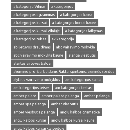
a kategorija Vilnius
a kategorijos
a kategorijos egzaminas
a kategorijos kaina
a kategorijos kursai
a kategorijos kursai kaune
a kategorijos kursai Vilniuje
a kategorijos laikymas
a kategorijos teises
a2 kategorija
ab lietuvos draudimas
abc vairavimo mokykla
abc vairavimo mokykla kaune
alanga viesbutis
alantas virtuves baldai
aliuminio profiliai baldams Raktai spintoms: sieninės spintos
alytaus vairavimo mokyklos
am kategorijos kaina
am kategorijos teises
am kategorijos testas
amber palace
amber palace palanga
amber palanga
amber spa palanga
amber viesbutis
amber viesbutis palanga
anglu kalbos gramatika
anglu kalbos kursai
anglu kalbos kursai kaune
anglu kalbos kursai klaipedoje