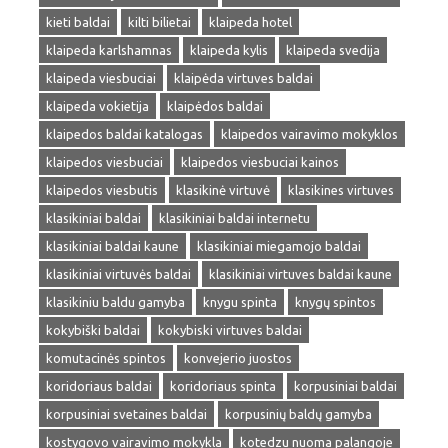
kieti baldai
kilti bilietai
klaipeda hotel
klaipeda karlshamnas
klaipeda kylis
klaipeda svedija
klaipeda viesbuciai
klaipėda virtuves baldai
klaipeda vokietija
klaipėdos baldai
klaipedos baldai katalogas
klaipedos vairavimo mokyklos
klaipedos viesbuciai
klaipedos viesbuciai kainos
klaipedos viesbutis
klasikinė virtuvė
klasikines virtuves
klasikiniai baldai
klasikiniai baldai internetu
klasikiniai baldai kaune
klasikiniai miegamojo baldai
klasikiniai virtuvės baldai
klasikiniai virtuves baldai kaune
klasikiniu baldu gamyba
knygu spinta
knygų spintos
kokybiški baldai
kokybiski virtuves baldai
komutacinės spintos
konvejerio juostos
koridoriaus baldai
koridoriaus spinta
korpusiniai baldai
korpusiniai svetaines baldai
korpusinių baldų gamyba
kostygovo vairavimo mokykla
kotedzu nuoma palangoje