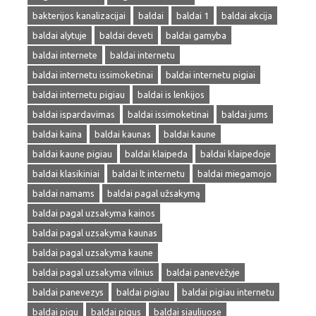
bakterijos kanalizacijai
baldai
baldai 1
baldai akcija
baldai alytuje
baldai deveti
baldai gamyba
baldai internete
baldai internetu
baldai internetu issimoketinai
baldai internetu pigiai
baldai internetu pigiau
baldai is lenkijos
baldai ispardavimas
baldai issimoketinai
baldai jums
baldai kaina
baldai kaunas
baldai kaune
baldai kaune pigiau
baldai klaipeda
baldai klaipedoje
baldai klasikiniai
baldai lt internetu
baldai miegamojo
baldai namams
baldai pagal užsakymą
baldai pagal uzsakyma kainos
baldai pagal uzsakyma kaunas
baldai pagal uzsakyma kaune
baldai pagal uzsakyma vilnius
baldai panevėžyje
baldai panevezys
baldai pigiau
baldai pigiau internetu
baldai pigu
baldai pigus
baldai siauliuose