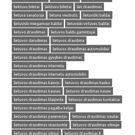
liektuvu biletai
liektuvu bilietai
liet draudimas
lietuva sanatorija
lietuva viesbutis
lietuviški baldai
lietuviski miegamojo baldai
lietuviski virtuves baldai
lietuvo draudimas
lietuvos baldu gamintojai
lietuvos darudimas
lietuvos draudima
lietuvos draudimas
lietuvos draudimas automobiliui
lietuvos draudimas gyvybes draudimas
lietuvos draudimas internetu
lietuvos draudimas internetu automobilio
lietuvos draudimas kainos
lietuvos draudimas kasko
lietuvos draudimas kaunas
lietuvos draudimas kaune
lietuvos draudimas klaipeda
lietuvos draudimas kontaktai
lietuvos draudimas pagalba kelyje
lietuvos draudimas panevezys
lietuvos draudimas siauliai
lietuvos draudimas skaiciuokle
lietuvos draudimas vilniuje
lietuvos draudimas vilnius
lietuvos draudimas.lt