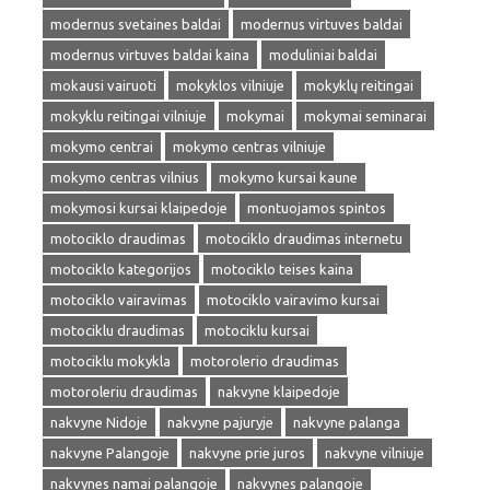
modernus svetaines baldai
modernus virtuves baldai
modernus virtuves baldai kaina
moduliniai baldai
mokausi vairuoti
mokyklos vilniuje
mokyklų reitingai
mokyklu reitingai vilniuje
mokymai
mokymai seminarai
mokymo centrai
mokymo centras vilniuje
mokymo centras vilnius
mokymo kursai kaune
mokymosi kursai klaipedoje
montuojamos spintos
motociklo draudimas
motociklo draudimas internetu
motociklo kategorijos
motociklo teises kaina
motociklo vairavimas
motociklo vairavimo kursai
motociklu draudimas
motociklu kursai
motociklu mokykla
motorolerio draudimas
motoroleriu draudimas
nakvyne klaipedoje
nakvyne Nidoje
nakvyne pajuryje
nakvyne palanga
nakvyne Palangoje
nakvyne prie juros
nakvyne vilniuje
nakvynes namai palangoje
nakvynes palangoje