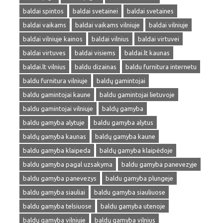
baldai spintos
baldai svetainei
baldai svetaines
baldai vaikams
baldai vaikams vilniuje
baldai vilniuje
baldai vilniuje kainos
baldai vilnius
baldai virtuvei
baldai virtuves
baldai visiems
baldai.lt kaunas
baldai.lt vilnius
baldu dizainas
baldu furnitura internetu
baldu furnitura vilniuje
baldų gamintojai
baldu gamintojai kaune
baldu gamintojai lietuvoje
baldu gamintojai vilniuje
baldų gamyba
baldu gamyba alytuje
baldu gamyba alytus
baldų gamyba kaunas
baldų gamyba kaune
baldu gamyba klaipeda
baldų gamyba klaipėdoje
baldu gamyba pagal uzsakyma
baldu gamyba panevezyje
baldu gamyba panevezys
baldu gamyba plungeje
baldu gamyba siauliai
baldu gamyba siauliuose
baldu gamyba telsiuose
baldu gamyba utenoje
baldų gamyba vilniuje
baldų gamyba vilnius