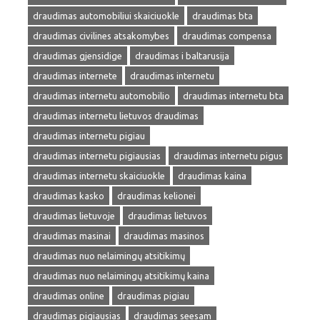
draudimas automobiliui skaiciuokle
draudimas bta
draudimas civilines atsakomybes
draudimas compensa
draudimas gjensidige
draudimas i baltarusija
draudimas internete
draudimas internetu
draudimas internetu automobilio
draudimas internetu bta
draudimas internetu lietuvos draudimas
draudimas internetu pigiau
draudimas internetu pigiausias
draudimas internetu pigus
draudimas internetu skaiciuokle
draudimas kaina
draudimas kasko
draudimas kelionei
draudimas lietuvoje
draudimas lietuvos
draudimas masinai
draudimas masinos
draudimas nuo nelaimingų atsitikimų
draudimas nuo nelaimingų atsitikimų kaina
draudimas online
draudimas pigiau
draudimas pigiausias
draudimas seesam