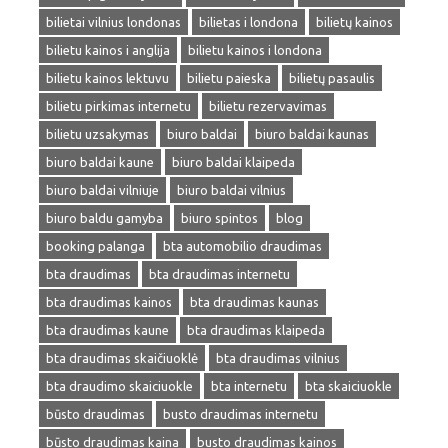
bilietai vilnius londonas
bilietas i londona
bilietų kainos
bilietu kainos i anglija
bilietu kainos i londona
bilietu kainos lektuvu
bilietu paieska
bilietų pasaulis
bilietu pirkimas internetu
bilietu rezervavimas
bilietu uzsakymas
biuro baldai
biuro baldai kaunas
biuro baldai kaune
biuro baldai klaipeda
biuro baldai vilniuje
biuro baldai vilnius
biuro baldu gamyba
biuro spintos
blog
booking palanga
bta automobilio draudimas
bta draudimas
bta draudimas internetu
bta draudimas kainos
bta draudimas kaunas
bta draudimas kaune
bta draudimas klaipeda
bta draudimas skaičiuoklė
bta draudimas vilnius
bta draudimo skaiciuokle
bta internetu
bta skaiciuokle
būsto draudimas
busto draudimas internetu
būsto draudimas kaina
busto draudimas kainos