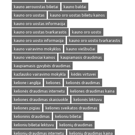
kauno aerouostas bilietai
kauno baldai
kauno oro uostas
kauno oro uostas bilietu kainos
kauno oro uostas informacija
kauno oro uostas tvarkarastis
kauno oro uosto
kauno oro uosto informacija
kauno oro uosto tvarkarastis
kauno vairavimo mokyklos
kauno viešbučiai
kauno viesbuciai kainos
kaupiamasis draudimas
kaupiamasis gyvybės draudimas
kazlausko vairavimo mokykla
kėdės virtuvei
kelione i anglija
keliones
kelionės draudimas
kelionės draudimas internetu
keliones draudimas kaina
keliones draudimas skaiciuokle
kelionės lėktuvu
keliones pigiau
keliones sveikatos draudimas
kelioninis draudimas
kelioniu bilietai
kelioniu bilietai lektuvu
kelionių draudimas
kelionių draudimas internetu
kelionių draudimas kaina