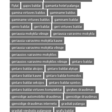
flylal
gajos baldai
gamanta hotel palanga
gamina virtuves baldus
gaminame baldus
gaminame virtuves baldus
gaminami baldai
genio baldai
geri baldai
geri virtuves baldai
geriausia mokykla vilniuje
geriausia vairavimo mokykla
geriausia vairavimo mokykla kaune
geriausia vairavimo mokykla vilniuje
geriausios vairavimo mokyklos
geriausios vairavimo mokyklos vilniuje
gintaro baldai
gintaro baldai akcijos
gintaro baldai alytuje
gintaro baldai kaune
gintaro baldai komodos
gintaro baldai sekcijos
gintaro baldai spintos
gintaro baldai virtuves komplektai
givybes draudimas
gjensidige automobilio draudimas
gjensidige draudimas
gjensidige draudimas internetu
gradiali palanga
gradiali viesbutis palangoje
grafų baldai