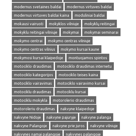
modernus svetaines baldai
modernus virtuves baldai
modernus virtuves baldai kaina
moduliniai baldai
mokausi vairuoti
mokyklos vilniuje
mokyklų reitingai
mokyklu reitingai vilniuje
mokymai
mokymai seminarai
mokymo centrai
mokymo centras vilniuje
mokymo centras vilnius
mokymo kursai kaune
mokymosi kursai klaipedoje
montuojamos spintos
motociklo draudimas
motociklo draudimas internetu
motociklo kategorijos
motociklo teises kaina
motociklo vairavimas
motociklo vairavimo kursai
motociklu draudimas
motociklu kursai
motociklu mokykla
motorolerio draudimas
motoroleriu draudimas
nakvyne klaipedoje
nakvyne Nidoje
nakvyne pajuryje
nakvyne palanga
nakvyne Palangoje
nakvyne prie juros
nakvyne vilniuje
nakvynes namai palangoje
nakvynes palangoje