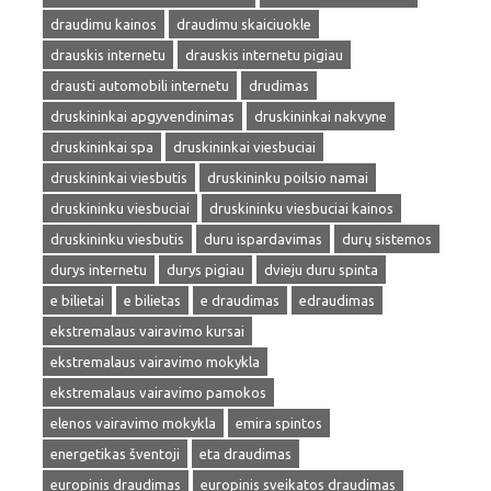
draudimu kainos
draudimu skaiciuokle
drauskis internetu
drauskis internetu pigiau
drausti automobili internetu
drudimas
druskininkai apgyvendinimas
druskininkai nakvyne
druskininkai spa
druskininkai viesbuciai
druskininkai viesbutis
druskininku poilsio namai
druskininku viesbuciai
druskininku viesbuciai kainos
druskininku viesbutis
duru ispardavimas
durų sistemos
durys internetu
durys pigiau
dvieju duru spinta
e bilietai
e bilietas
e draudimas
edraudimas
ekstremalaus vairavimo kursai
ekstremalaus vairavimo mokykla
ekstremalaus vairavimo pamokos
elenos vairavimo mokykla
emira spintos
energetikas šventoji
eta draudimas
europinis draudimas
europinis sveikatos draudimas