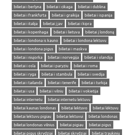
bilietai i berlyna
bilietai i cikaga
bilietai i dublina
bilietai i frankfurta
bilietai i graikija
bilietai i ispanija
bilietai i italija
bilietai į jav
bilietai i kipra
bilietai i kopenhaga
bilietai i lietuva
bilietai į londoną
bilietai i londona is kauno
bilietai i londona lektuvu
bilietai i londona pigus
bilietai i maskva
bilietai i niujorka
bilietai i norvegija
bilietai i olandija
bilietai i osla
bilietai i paryziu
bilietai i roma
bilietai i ryga
bilietai i stambula
bilietai i svedija
bilietai i tailanda
bilietai i tenerife
bilietai i turkija
bilietai i usa
bilietai i vilniu
bilietai i vokietija
bilietai internetu
bilietai internetu lektuvu
bilietai kaunas londonas
bilietai lektuvo
bilietai lėktuvu
bilietai lektuvu pigiau
bilietai lektuvui
bilietai londonas
bilietai londonas vilnius
bilietai pigiau
bilietai pigus
bilietai pigus skrydziai
bilietai skrydziai
bilietai traukiniu