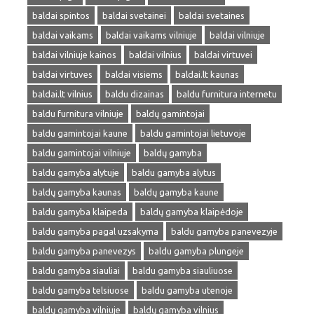
baldai spintos
baldai svetainei
baldai svetaines
baldai vaikams
baldai vaikams vilniuje
baldai vilniuje
baldai vilniuje kainos
baldai vilnius
baldai virtuvei
baldai virtuves
baldai visiems
baldai.lt kaunas
baldai.lt vilnius
baldu dizainas
baldu furnitura internetu
baldu furnitura vilniuje
baldų gamintojai
baldu gamintojai kaune
baldu gamintojai lietuvoje
baldu gamintojai vilniuje
baldų gamyba
baldu gamyba alytuje
baldu gamyba alytus
baldų gamyba kaunas
baldų gamyba kaune
baldu gamyba klaipeda
baldų gamyba klaipėdoje
baldu gamyba pagal uzsakyma
baldu gamyba panevezyje
baldu gamyba panevezys
baldu gamyba plungeje
baldu gamyba siauliai
baldu gamyba siauliuose
baldu gamyba telsiuose
baldu gamyba utenoje
baldų gamyba vilniuje
baldų gamyba vilnius