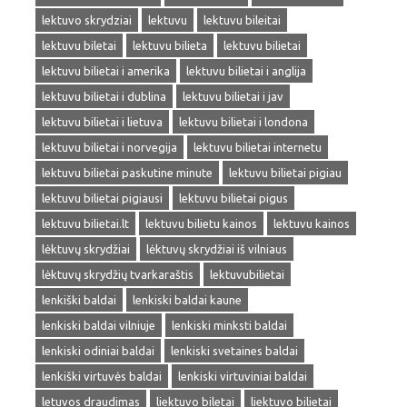
lektuvo skrydziai
lektuvu
lektuvu bileitai
lektuvu biletai
lektuvu bilieta
lektuvu bilietai
lektuvu bilietai i amerika
lektuvu bilietai i anglija
lektuvu bilietai i dublina
lektuvu bilietai i jav
lektuvu bilietai i lietuva
lektuvu bilietai i londona
lektuvu bilietai i norvegija
lektuvu bilietai internetu
lektuvu bilietai paskutine minute
lektuvu bilietai pigiau
lektuvu bilietai pigiausi
lektuvu bilietai pigus
lektuvu bilietai.lt
lektuvu bilietu kainos
lektuvu kainos
lėktuvų skrydžiai
lėktuvų skrydžiai iš vilniaus
lėktuvų skrydžių tvarkaraštis
lektuvubilietai
lenkiški baldai
lenkiski baldai kaune
lenkiski baldai vilniuje
lenkiski minksti baldai
lenkiski odiniai baldai
lenkiski svetaines baldai
lenkiški virtuvės baldai
lenkiski virtuviniai baldai
letuvos draudimas
liektuvo biletai
liektuvo bilietai