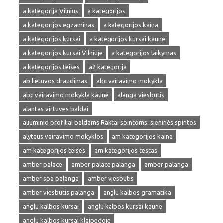
a kategorija Vilnius
a kategorijos
a kategorijos egzaminas
a kategorijos kaina
a kategorijos kursai
a kategorijos kursai kaune
a kategorijos kursai Vilniuje
a kategorijos laikymas
a kategorijos teises
a2 kategorija
ab lietuvos draudimas
abc vairavimo mokykla
abc vairavimo mokykla kaune
alanga viesbutis
alantas virtuves baldai
aliuminio profiliai baldams Raktai spintoms: sieninės spintos
alytaus vairavimo mokyklos
am kategorijos kaina
am kategorijos teises
am kategorijos testas
amber palace
amber palace palanga
amber palanga
amber spa palanga
amber viesbutis
amber viesbutis palanga
anglu kalbos gramatika
anglu kalbos kursai
anglu kalbos kursai kaune
anglu kalbos kursai klaipedoje