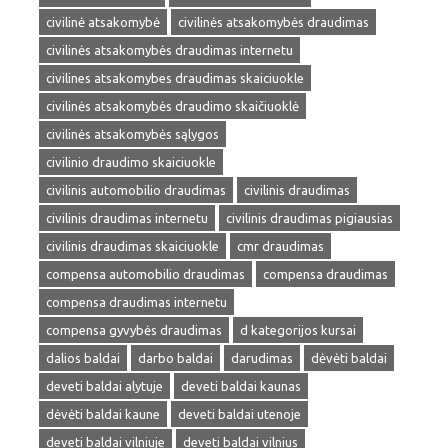
civilinė atsakomybė
civilinės atsakomybės draudimas
civilinės atsakomybės draudimas internetu
civilines atsakomybes draudimas skaiciuokle
civilinės atsakomybės draudimo skaičiuoklė
civilinės atsakomybės sąlygos
civilinio draudimo skaiciuokle
civilinis automobilio draudimas
civilinis draudimas
civilinis draudimas internetu
civilinis draudimas pigiausias
civilinis draudimas skaiciuokle
cmr draudimas
compensa automobilio draudimas
compensa draudimas
compensa draudimas internetu
compensa gyvybės draudimas
d kategorijos kursai
dalios baldai
darbo baldai
darudimas
dėvėti baldai
deveti baldai alytuje
deveti baldai kaunas
dėvėti baldai kaune
deveti baldai utenoje
deveti baldai vilniuje
deveti baldai vilnius