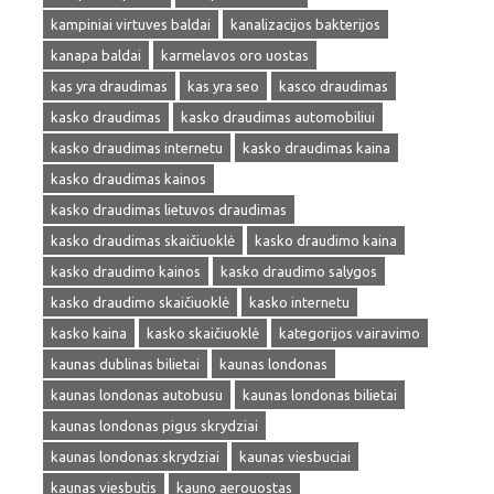
kampiniai virtuves baldai
kanalizacijos bakterijos
kanapa baldai
karmelavos oro uostas
kas yra draudimas
kas yra seo
kasco draudimas
kasko draudimas
kasko draudimas automobiliui
kasko draudimas internetu
kasko draudimas kaina
kasko draudimas kainos
kasko draudimas lietuvos draudimas
kasko draudimas skaičiuoklė
kasko draudimo kaina
kasko draudimo kainos
kasko draudimo salygos
kasko draudimo skaičiuoklė
kasko internetu
kasko kaina
kasko skaičiuoklė
kategorijos vairavimo
kaunas dublinas bilietai
kaunas londonas
kaunas londonas autobusu
kaunas londonas bilietai
kaunas londonas pigus skrydziai
kaunas londonas skrydziai
kaunas viesbuciai
kaunas viesbutis
kauno aerouostas