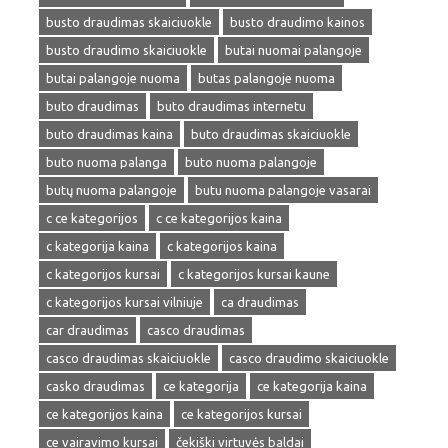
busto draudimas skaiciuokle
busto draudimo kainos
busto draudimo skaiciuokle
butai nuomai palangoje
butai palangoje nuoma
butas palangoje nuoma
buto draudimas
buto draudimas internetu
buto draudimas kaina
buto draudimas skaiciuokle
buto nuoma palanga
buto nuoma palangoje
butų nuoma palangoje
butu nuoma palangoje vasarai
c ce kategorijos
c ce kategorijos kaina
c kategorija kaina
c kategorijos kaina
c kategorijos kursai
c kategorijos kursai kaune
c kategorijos kursai vilniuje
ca draudimas
car draudimas
casco draudimas
casco draudimas skaiciuokle
casco draudimo skaiciuokle
casko draudimas
ce kategorija
ce kategorija kaina
ce kategorijos kaina
ce kategorijos kursai
ce vairavimo kursai
čekiški virtuvės baldai