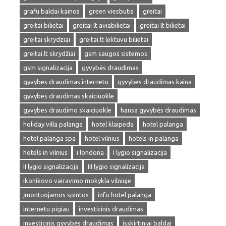
grafu baldai kainos
green viesbutis
greitai
greitai bilietai
greitai lt aviabilietai
greitai lt bilietai
greitai skrydziai
greitai.lt lektuvu bilietai
greitai.lt skrydžiai
gsm saugos sistemos
gsm signalizacija
gyvybės draudimas
gyvybes draudimas internetu
gyvybes draudimas kaina
gyvybes draudimas skaiciuokle
gyvybes draudimo skaiciuokle
hansa gyvybės draudimas
holiday villa palanga
hotel klaipeda
hotel palanga
hotel palanga spa
hotel vilnius
hotels in palanga
hotels in vilnius
i londona
I lygio signalizacija
II lygio signalizacija
III lygio signalizacija
ikonikovo vairavimo mokykla vilniuje
įmontuojamos spintos
info hotel palanga
internetu pigiau
investicinis draudimas
investicinis gyvybės draudimas
isskirtiniai baldai