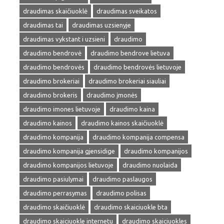
draudimas skaičiuoklė
draudimas sveikatos
draudimas tai
draudimas uzsienyje
draudimas vykstant i uzsieni
draudimo
draudimo bendrovė
draudimo bendrove lietuva
draudimo bendrovės
draudimo bendrovės lietuvoje
draudimo brokeriai
draudimo brokeriai siauliai
draudimo brokeris
draudimo įmonės
draudimo imones lietuvoje
draudimo kaina
draudimo kainos
draudimo kainos skaičiuoklė
draudimo kompanija
draudimo kompanija compensa
draudimo kompanija gjensidige
draudimo kompanijos
draudimo kompanijos lietuvoje
draudimo nuolaida
draudimo pasiulymai
draudimo paslaugos
draudimo perrasymas
draudimo polisas
draudimo skaičiuoklė
draudimo skaiciuokle bta
draudimo skaiciuokle internetu
draudimo skaiciuokles