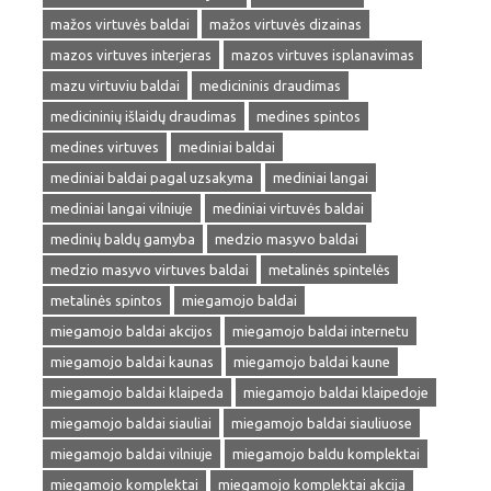
mažos virtuvės baldai
mažos virtuvės dizainas
mazos virtuves interjeras
mazos virtuves isplanavimas
mazu virtuviu baldai
medicininis draudimas
medicininių išlaidų draudimas
medines spintos
medines virtuves
mediniai baldai
mediniai baldai pagal uzsakyma
mediniai langai
mediniai langai vilniuje
mediniai virtuvės baldai
medinių baldų gamyba
medzio masyvo baldai
medzio masyvo virtuves baldai
metalinės spintelės
metalinės spintos
miegamojo baldai
miegamojo baldai akcijos
miegamojo baldai internetu
miegamojo baldai kaunas
miegamojo baldai kaune
miegamojo baldai klaipeda
miegamojo baldai klaipedoje
miegamojo baldai siauliai
miegamojo baldai siauliuose
miegamojo baldai vilniuje
miegamojo baldu komplektai
miegamojo komplektai
miegamojo komplektai akcija