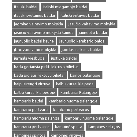
italiski baldai
italiski miegamojo baldai
italiski svetaines baldai
italiski virtuves baldai
jagmino vairavimo mokykla
jasučio vairavimo mokykla
jasucio vairavimo mokykla kainos
jaunuolio baldai
jaunuolio baldai kaune
jaunuolio kambario baldai
jtmc vairavimo mokykla
juodasis alksnis baldai
jurmala viesbuciai
justluka baldai
kada geriausia pirkti lektuvo bilietus
kada pigiausi lektuvu bilietai
kainos palangoje
kaip isirengti virtuve
kalbu kursai klaipeda
kalbu kursai klaipedoje
kambariai Palangoje
kambario baldai
kambario nuoma palangoje
kambario pertvara
kambario pertvaros
kambariu nuoma palanga
kambariu nuoma palangoje
kambariu pertvaros
kampinė spinta
kampines sekcijos
kampinės spintos
kampines virtuves