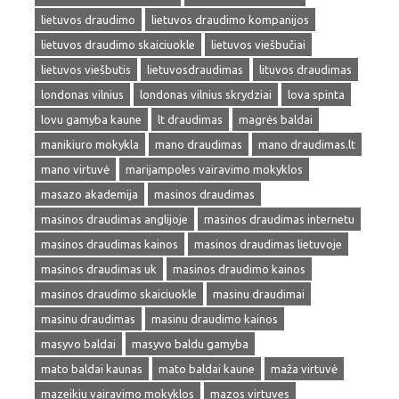
lietuvos draudimo
lietuvos draudimo kompanijos
lietuvos draudimo skaiciuokle
lietuvos viešbučiai
lietuvos viešbutis
lietuvosdraudimas
lituvos draudimas
londonas vilnius
londonas vilnius skrydziai
lova spinta
lovu gamyba kaune
lt draudimas
magrės baldai
manikiuro mokykla
mano draudimas
mano draudimas.lt
mano virtuvė
marijampoles vairavimo mokyklos
masazo akademija
masinos draudimas
masinos draudimas anglijoje
masinos draudimas internetu
masinos draudimas kainos
masinos draudimas lietuvoje
masinos draudimas uk
masinos draudimo kainos
masinos draudimo skaiciuokle
masinu draudimai
masinu draudimas
masinu draudimo kainos
masyvo baldai
masyvo baldu gamyba
mato baldai kaunas
mato baldai kaune
maža virtuvė
mazeikiu vairavimo mokyklos
mazos virtuves