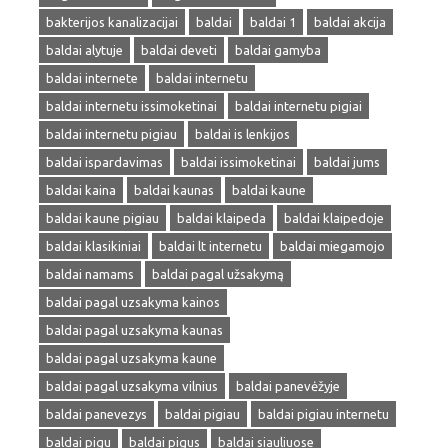
bakterijos kanalizacijai
baldai
baldai 1
baldai akcija
baldai alytuje
baldai deveti
baldai gamyba
baldai internete
baldai internetu
baldai internetu issimoketinai
baldai internetu pigiai
baldai internetu pigiau
baldai is lenkijos
baldai ispardavimas
baldai issimoketinai
baldai jums
baldai kaina
baldai kaunas
baldai kaune
baldai kaune pigiau
baldai klaipeda
baldai klaipedoje
baldai klasikiniai
baldai lt internetu
baldai miegamojo
baldai namams
baldai pagal užsakymą
baldai pagal uzsakyma kainos
baldai pagal uzsakyma kaunas
baldai pagal uzsakyma kaune
baldai pagal uzsakyma vilnius
baldai panevėžyje
baldai panevezys
baldai pigiau
baldai pigiau internetu
baldai pigu
baldai pigus
baldai siauliuose