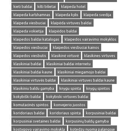
kieti baldai
kilti bilietai
klaipeda hotel
klaipeda karlshamnas
klaipeda kylis
klaipeda svedija
klaipeda viesbuciai
klaipėda virtuves baldai
klaipeda vokietija
klaipėdos baldai
klaipedos baldai katalogas
klaipedos vairavimo mokyklos
klaipedos viesbuciai
klaipedos viesbuciai kainos
klaipedos viesbutis
klasikinė virtuvė
klasikines virtuves
klasikiniai baldai
klasikiniai baldai internetu
klasikiniai baldai kaune
klasikiniai miegamojo baldai
klasikiniai virtuvės baldai
klasikiniai virtuves baldai kaune
klasikiniu baldu gamyba
knygu spinta
knygų spintos
kokybiški baldai
kokybiski virtuves baldai
komutacinės spintos
konvejerio juostos
koridoriaus baldai
koridoriaus spinta
korpusiniai baldai
korpusiniai svetaines baldai
korpusinių baldų gamyba
kostygovo vairavimo mokykla
kotedzu nuoma palangoje