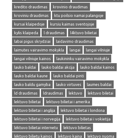
kredito draudimas
krovinio draudimas
kroviniu draudimas
ktu poilsio namai palangoje
kursai klaipedoje
kursiu kaimas sventojoje
kylis klaipeda
l draudimas
l4ktuvo bilietai
labai pigus skrydziai
laidavimo draudimas
laimutes vairavimo mokykla
langai
langai vilniuje
langai vilniuje kainos
laukininku vairavimo mokykla
lauko baldai
lauko baldai akcija
lauko baldai kainos
lauko baldai kaune
lauko baldai pinti
lauko baldu gamyba
lauko virtuves
laumes baldai
ld draudimas
ldraudimas
lektuvo
lektuvo biletai
lektuvo bilietai
lektuvo bilietai i amerika
lektuvo bilietai i anglija
lektuvo bilietai i londona
lektuvo bilietai i norvegija
lektuvo bilietai i vokietija
lėktuvo bilietai internetu
lektuvo bilietas
lėktuvo bilietu kainos
lektuvo kaina
lektuvo nuoma