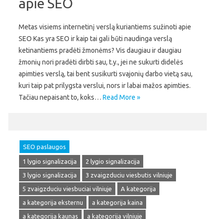
apie SEO
Metas visiems internetinį verslą kuriantiems sužinoti apie
SEO Kas yra SEO ir kaip tai gali būti naudinga verslą
ketinantiems pradėti žmonėms? Vis daugiau ir daugiau
žmonių nori pradėti dirbti sau, t.y., jei ne sukurti didelės
apimties verslą, tai bent susikurti svajonių darbo vietą sau,
kuri taip pat prilygsta verslui, nors ir labai mažos apimties.
Tačiau nepaisant to, koks…
Read More »
SEO paslaugos
1 lygio signalizacija
2 lygio signalizacija
3 lygio signalizacija
3 zvaigzduciu viesbutis vilniuje
5 zvaigzduciu viesbuciai vilniuje
A kategorija
a kategorija eksternu
a kategorija kaina
a kategorija kaunas
a kategorija vilniuje