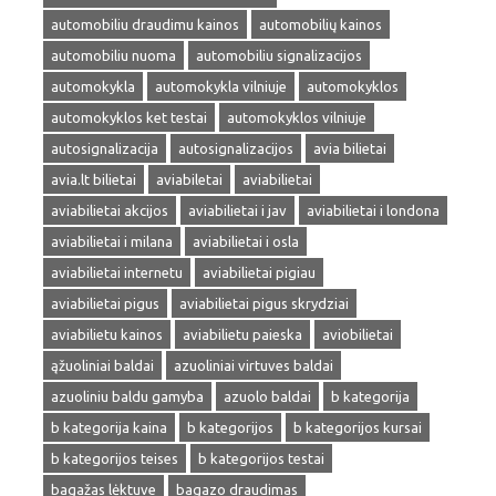
automobiliu draudimu kainos
automobilių kainos
automobiliu nuoma
automobiliu signalizacijos
automokykla
automokykla vilniuje
automokyklos
automokyklos ket testai
automokyklos vilniuje
autosignalizacija
autosignalizacijos
avia bilietai
avia.lt bilietai
aviabiletai
aviabilietai
aviabilietai akcijos
aviabilietai i jav
aviabilietai i londona
aviabilietai i milana
aviabilietai i osla
aviabilietai internetu
aviabilietai pigiau
aviabilietai pigus
aviabilietai pigus skrydziai
aviabilietu kainos
aviabilietu paieska
aviobilietai
ąžuoliniai baldai
azuoliniai virtuves baldai
azuoliniu baldu gamyba
azuolo baldai
b kategorija
b kategorija kaina
b kategorijos
b kategorijos kursai
b kategorijos teises
b kategorijos testai
bagažas lėktuve
bagazo draudimas