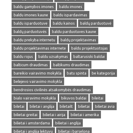
baldu gamybos imones
baldu imones
baldu imones kaune
baldu ispardavimas
baldu isparduotuve
baldu kainos
baldų parduotuvė
baldų parduotuvės
baldu parduotuves kaune
baldu prekyba internetu
baldų projektavimas
baldu projektavimas internete
baldu projektuotojas
baldu rojus
baldu uzsakymas
baltarusiski baldai
balticum draudimas
baltikums draudimas
bareikio vairavimo mokykla
batu spinta
be kategorija
belejevo vairavimo mokykla
bendrosios civilinės atsakomybės draudimas
bialo vairavimo mokykla
bikuvos baldai
bileitai
biletai
biletai i anglija
biletailt
bilietai
bilietai avia
bilietai greitai
bilietai i airija
bilietai i amerika
bilietai i amsterdama
bilietai i anglija
bilietai i anglija lektuvu
bilietai i barselona