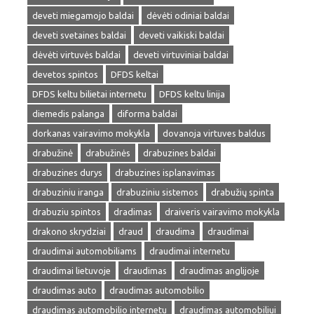
deveti miegamojo baldai
dėvėti odiniai baldai
deveti svetaines baldai
deveti vaikiski baldai
dėvėti virtuvės baldai
deveti virtuviniai baldai
devetos spintos
DFDS keltai
DFDS keltu bilietai internetu
DFDS keltu linija
diemedis palanga
diforma baldai
dorkanas vairavimo mokykla
dovanoja virtuves baldus
drabužinė
drabužinės
drabuzines baldai
drabuzines durys
drabuzines isplanavimas
drabuziniu iranga
drabuziniu sistemos
drabužių spinta
drabuziu spintos
dradimas
draiveris vairavimo mokykla
drakono skrydziai
draud
draudima
draudimai
draudimai automobiliams
draudimai internetu
draudimai lietuvoje
draudimas
draudimas anglijoje
draudimas auto
draudimas automobilio
draudimas automobilio internetu
draudimas automobiliui