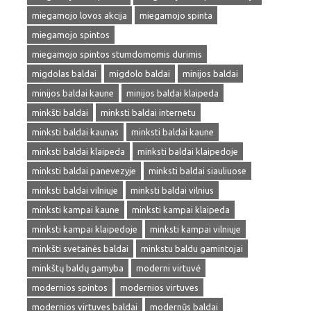
miegamojo lovos akcija
miegamojo spinta
miegamojo spintos
miegamojo spintos stumdomomis durimis
migdolas baldai
migdolo baldai
minijos baldai
minijos baldai kaune
minijos baldai klaipeda
minkšti baldai
minksti baldai internetu
minksti baldai kaunas
minksti baldai kaune
minksti baldai klaipeda
minksti baldai klaipedoje
minksti baldai panevezyje
minksti baldai siauliuose
minksti baldai vilniuje
minksti baldai vilnius
minksti kampai kaune
minksti kampai klaipeda
minksti kampai klaipedoje
minksti kampai vilniuje
minkšti svetainės baldai
minkstu baldu gamintojai
minkštų baldų gamyba
moderni virtuvė
modernios spintos
modernios virtuves
modernios virtuves baldai
modernūs baldai