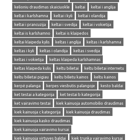
kelioniu draudimas skaiciuokle
keltai
keltai i anglija
keltai i karlshamna
keltai i kyli
keltai i olandija
keltai i prancuzija
keltai i svedija
keltai i vokietija
keltai is karlshamno
keltai is klaipedos
keltai klaipeda kylis
keltas i anglija
keltas i karlshamna
keltas i kyli
keltas i olandija
keltas i svedija
keltas i vokietija
keltas klaipeda karlshamnas
keltas klaipeda kulis
keltu bilietai
keltu bilietai internetu
keltu bilietai pigiau
keltu bilietu kainos
keltu kainos
kerpė palanga
kerpes viesbutis palangoje
kesto baldai
ket testai a kategorija
ket testai b kategorija
ket vairavimo testai
kiek kainuoja automobilio draudimas
kiek kainuoja c kategorija
kiek kainuoja draudimas
kiek kainuoja kasko draudimas
kiek kainuoja vairavimo kursai
kiek kainuoja virtuves baldai
kiek trunka vairavimo kursai