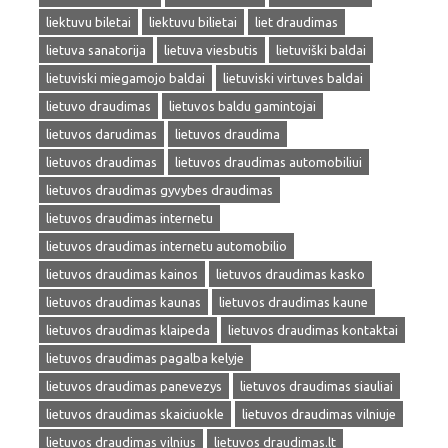
liektuvu biletai
liektuvu bilietai
liet draudimas
lietuva sanatorija
lietuva viesbutis
lietuviški baldai
lietuviski miegamojo baldai
lietuviski virtuves baldai
lietuvo draudimas
lietuvos baldu gamintojai
lietuvos darudimas
lietuvos draudima
lietuvos draudimas
lietuvos draudimas automobiliui
lietuvos draudimas gyvybes draudimas
lietuvos draudimas internetu
lietuvos draudimas internetu automobilio
lietuvos draudimas kainos
lietuvos draudimas kasko
lietuvos draudimas kaunas
lietuvos draudimas kaune
lietuvos draudimas klaipeda
lietuvos draudimas kontaktai
lietuvos draudimas pagalba kelyje
lietuvos draudimas panevezys
lietuvos draudimas siauliai
lietuvos draudimas skaiciuokle
lietuvos draudimas vilniuje
lietuvos draudimas vilnius
lietuvos draudimas.lt