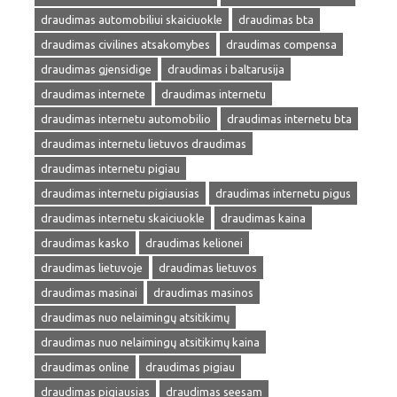
draudimas automobiliui skaiciuokle
draudimas bta
draudimas civilines atsakomybes
draudimas compensa
draudimas gjensidige
draudimas i baltarusija
draudimas internete
draudimas internetu
draudimas internetu automobilio
draudimas internetu bta
draudimas internetu lietuvos draudimas
draudimas internetu pigiau
draudimas internetu pigiausias
draudimas internetu pigus
draudimas internetu skaiciuokle
draudimas kaina
draudimas kasko
draudimas kelionei
draudimas lietuvoje
draudimas lietuvos
draudimas masinai
draudimas masinos
draudimas nuo nelaimingų atsitikimų
draudimas nuo nelaimingų atsitikimų kaina
draudimas online
draudimas pigiau
draudimas pigiausias
draudimas seesam