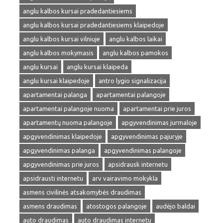
anglu kalbos kursai pradedantiesiems
anglu kalbos kursai pradedantiesiems klaipedoje
anglu kalbos kursai vilniuje
anglu kalbos laikai
anglu kalbos mokymasis
anglu kalbos pamokos
anglu kursai
anglu kursai klaipeda
anglu kursai klaipedoje
antro lygio signalizacija
apartamentai palanga
apartamentai palangoje
apartamentai palangoje nuoma
apartamentai prie juros
apartamentų nuoma palangoje
apgyvendinimas jurmaloje
apgyvendinimas klaipedoje
apgyvendinimas pajuryje
apgyvendinimas palanga
apgyvendinimas palangoje
apgyvendinimas prie juros
apsidrausk internetu
apsidrausti internetu
arv vairavimo mokykla
asmens civilinės atsakomybės draudimas
asmens draudimas
atostogos palangoje
audėjo baldai
auto draudimas
auto draudimas internetu