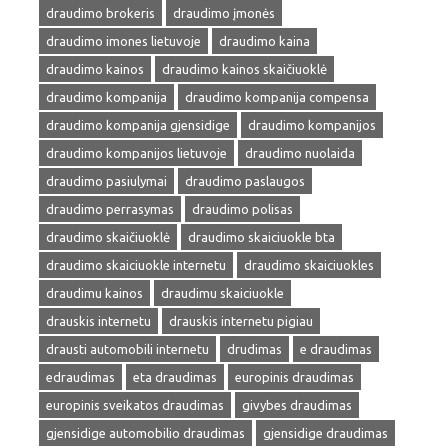
draudimo brokeris
draudimo įmonės
draudimo imones lietuvoje
draudimo kaina
draudimo kainos
draudimo kainos skaičiuoklė
draudimo kompanija
draudimo kompanija compensa
draudimo kompanija gjensidige
draudimo kompanijos
draudimo kompanijos lietuvoje
draudimo nuolaida
draudimo pasiulymai
draudimo paslaugos
draudimo perrasymas
draudimo polisas
draudimo skaičiuoklė
draudimo skaiciuokle bta
draudimo skaiciuokle internetu
draudimo skaiciuokles
draudimu kainos
draudimu skaiciuokle
drauskis internetu
drauskis internetu pigiau
drausti automobili internetu
drudimas
e draudimas
edraudimas
eta draudimas
europinis draudimas
europinis sveikatos draudimas
givybes draudimas
gjensidige automobilio draudimas
gjensidige draudimas