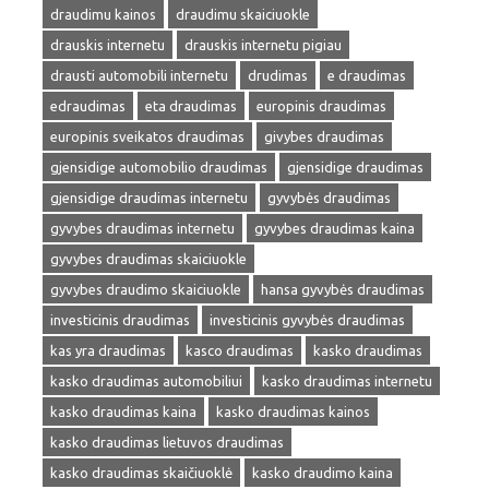
draudimu kainos
draudimu skaiciuokle
drauskis internetu
drauskis internetu pigiau
drausti automobili internetu
drudimas
e draudimas
edraudimas
eta draudimas
europinis draudimas
europinis sveikatos draudimas
givybes draudimas
gjensidige automobilio draudimas
gjensidige draudimas
gjensidige draudimas internetu
gyvybės draudimas
gyvybes draudimas internetu
gyvybes draudimas kaina
gyvybes draudimas skaiciuokle
gyvybes draudimo skaiciuokle
hansa gyvybės draudimas
investicinis draudimas
investicinis gyvybės draudimas
kas yra draudimas
kasco draudimas
kasko draudimas
kasko draudimas automobiliui
kasko draudimas internetu
kasko draudimas kaina
kasko draudimas kainos
kasko draudimas lietuvos draudimas
kasko draudimas skaičiuoklė
kasko draudimo kaina