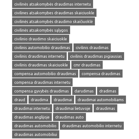
civilinės atsakomybės draudimas internetu
civilines atsakomybes draudimas skaiciuokle
civilinės atsakomybės draudimo skaičiuoklė
civilinės atsakomybės sąlygos
civilinio draudimo skaiciuokle
civilinis automobilio draudimas
civilinis draudimas
civilinis draudimas internetu
civilinis draudimas pigiausias
civilinis draudimas skaiciuokle
cmr draudimas
compensa automobilio draudimas
compensa draudimas
compensa draudimas internetu
compensa gyvybės draudimas
darudimas
dradimas
draud
draudima
draudimai
draudimai automobiliams
draudimai internetu
draudimai lietuvoje
draudimas
draudimas anglijoje
draudimas auto
draudimas automobilio
draudimas automobilio internetu
draudimas automobiliui