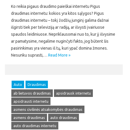
Ko reikia pigaus draudimo paieškai internetu Pigus
draudimas internetu: kokios yra kitos sąlygos? Pigus
draudimas internetu – tokį žodžių junginį galima dažnai
išgirsti tiek per televiziją ar radiją, ar išvysti įvairiuose
spaudos leidiniuose. Nepriklausomai nuo to, kur jį išvysime
ar pamatysime, negalime nuginčyti fakto, jog būtent šis
pasirinkimas yra vienas iš tų, kuri ypač domina žmones.
Nesunku suprasti,…
Read More »
Auto
Draudimas
ab lietuvos draudimas
apsidrausk internetu
apsidrausti internetu
asmens civilinės atsakomybės draudimas
asmens draudimas
auto draudimas
auto draudimas internetu