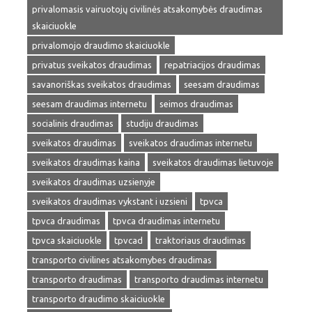
privalomasis vairuotojų civilinės atsakomybės draudimas
skaiciuokle
privalomojo draudimo skaiciuokle
privatus sveikatos draudimas
repatriacijos draudimas
savanoriškas sveikatos draudimas
seesam draudimas
seesam draudimas internetu
seimos draudimas
socialinis draudimas
studiju draudimas
sveikatos draudimas
sveikatos draudimas internetu
sveikatos draudimas kaina
sveikatos draudimas lietuvoje
sveikatos draudimas uzsienyje
sveikatos draudimas vykstant i uzsieni
tpvca
tpvca draudimas
tpvca draudimas internetu
tpvca skaiciuokle
tpvcad
traktoriaus draudimas
transporto civilines atsakomybes draudimas
transporto draudimas
transporto draudimas internetu
transporto draudimo skaiciuokle