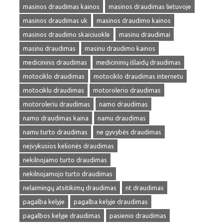
masinos draudimas kainos
masinos draudimas lietuvoje
masinos draudimas uk
masinos draudimo kainos
masinos draudimo skaiciuokle
masinu draudimai
masinu draudimas
masinu draudimo kainos
medicininis draudimas
medicininių išlaidų draudimas
motociklo draudimas
motociklo draudimas internetu
motociklu draudimas
motorolerio draudimas
motoroleriu draudimas
namo draudimas
namo draudimas kaina
namu draudimas
namu turto draudimas
ne gyvybės draudimas
neįvykusios kelionės draudimas
nekilnojamo turto draudimas
nekilnojamojo turto draudimas
nelaimingų atsitikimų draudimas
nt draudimas
pagalba kelyje
pagalba kelyje draudimas
pagalbos kelyje draudimas
pasienio draudimas