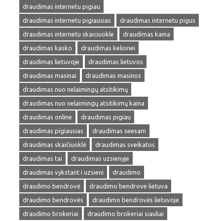
draudimas internetu pigiau
draudimas internetu pigiausias
draudimas internetu pigus
draudimas internetu skaiciuokle
draudimas kaina
draudimas kasko
draudimas kelionei
draudimas lietuvoje
draudimas lietuvos
draudimas masinai
draudimas masinos
draudimas nuo nelaimingų atsitikimų
draudimas nuo nelaimingų atsitikimų kaina
draudimas online
draudimas pigiau
draudimas pigiausias
draudimas seesam
draudimas skaičiuoklė
draudimas sveikatos
draudimas tai
draudimas uzsienyje
draudimas vykstant i uzsieni
draudimo
draudimo bendrovė
draudimo bendrove lietuva
draudimo bendrovės
draudimo bendrovės lietuvoje
draudimo brokeriai
draudimo brokeriai siauliai