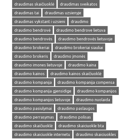
draudimas skaičiuoklė
draudimas sveikatos
draudimas tai
draudimas uzsienyje
draudimas vykstant i uzsieni
draudimo
draudimo bendrovė
draudimo bendrove lietuva
draudimo bendrovės
draudimo bendrovės lietuvoje
draudimo brokeriai
draudimo brokeriai siauliai
draudimo brokeris
draudimo įmonės
draudimo imones lietuvoje
draudimo kaina
draudimo kainos
draudimo kainos skaičiuoklė
draudimo kompanija
draudimo kompanija compensa
draudimo kompanija gjensidige
draudimo kompanijos
draudimo kompanijos lietuvoje
draudimo nuolaida
draudimo pasiulymai
draudimo paslaugos
draudimo perrasymas
draudimo polisas
draudimo skaičiuoklė
draudimo skaiciuokle bta
draudimo skaiciuokle internetu
draudimo skaiciuokles