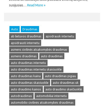
susijusias…
Read More »
Auto
Draudimas
ab lietuvos draudimas
apsidrausk internetu
apsidrausti internetu
asmens civilinės atsakomybės draudimas
asmens draudimas
auto draudimas
auto draudimas internetu
auto draudimas internetu skaiciuokle
auto draudimas kaina
auto draudimas pigiau
auto draudimas skaiciuokle
auto draudimas uk
auto draudimo kainos
auto draudimo skaičiuoklė
autodraudimas
automobiliai internetu
automobilio civilinės atsakomybės draudimas