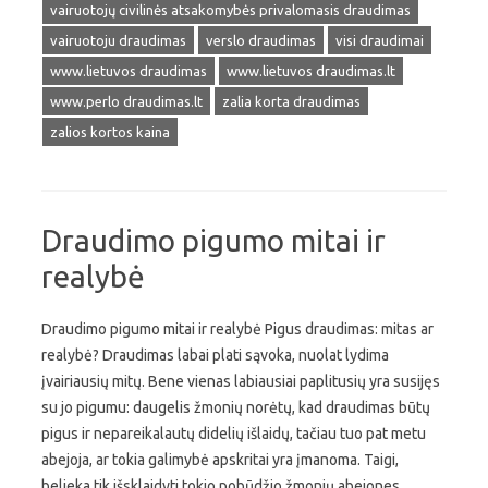
vairuotojų civilinės atsakomybės privalomasis draudimas
vairuotoju draudimas
verslo draudimas
visi draudimai
www.lietuvos draudimas
www.lietuvos draudimas.lt
www.perlo draudimas.lt
zalia korta draudimas
zalios kortos kaina
Draudimo pigumo mitai ir
realybė
Draudimo pigumo mitai ir realybė Pigus draudimas: mitas ar
realybė? Draudimas labai plati sąvoka, nuolat lydima
įvairiausių mitų. Bene vienas labiausiai paplitusių yra susijęs
su jo pigumu: daugelis žmonių norėtų, kad draudimas būtų
pigus ir nepareikalautų didelių išlaidų, tačiau tuo pat metu
abejoja, ar tokia galimybė apskritai yra įmanoma. Taigi,
belieka tik išsklaidyti tokio pobūdžio žmonių abejones,