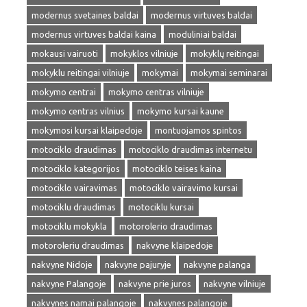
modernus svetaines baldai
modernus virtuves baldai
modernus virtuves baldai kaina
moduliniai baldai
mokausi vairuoti
mokyklos vilniuje
mokyklų reitingai
mokyklu reitingai vilniuje
mokymai
mokymai seminarai
mokymo centrai
mokymo centras vilniuje
mokymo centras vilnius
mokymo kursai kaune
mokymosi kursai klaipedoje
montuojamos spintos
motociklo draudimas
motociklo draudimas internetu
motociklo kategorijos
motociklo teises kaina
motociklo vairavimas
motociklo vairavimo kursai
motociklu draudimas
motociklu kursai
motociklu mokykla
motorolerio draudimas
motoroleriu draudimas
nakvyne klaipedoje
nakvyne Nidoje
nakvyne pajuryje
nakvyne palanga
nakvyne Palangoje
nakvyne prie juros
nakvyne vilniuje
nakvynes namai palangoje
nakvynes palangoje