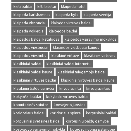
kieti baldai
kilti bilietai
klaipeda hotel
klaipeda karlshamnas
klaipeda kylis
klaipeda svedija
klaipeda viesbuciai
klaipėda virtuves baldai
klaipeda vokietija
klaipėdos baldai
klaipedos baldai katalogas
klaipedos vairavimo mokyklos
klaipedos viesbuciai
klaipedos viesbuciai kainos
klaipedos viesbutis
klasikinė virtuvė
klasikines virtuves
klasikiniai baldai
klasikiniai baldai internetu
klasikiniai baldai kaune
klasikiniai miegamojo baldai
klasikiniai virtuvės baldai
klasikiniai virtuves baldai kaune
klasikiniu baldu gamyba
knygu spinta
knygų spintos
kokybiški baldai
kokybiski virtuves baldai
komutacinės spintos
konvejerio juostos
koridoriaus baldai
koridoriaus spinta
korpusiniai baldai
korpusiniai svetaines baldai
korpusinių baldų gamyba
kostygovo vairavimo mokykla
kotedzu nuoma palangoje