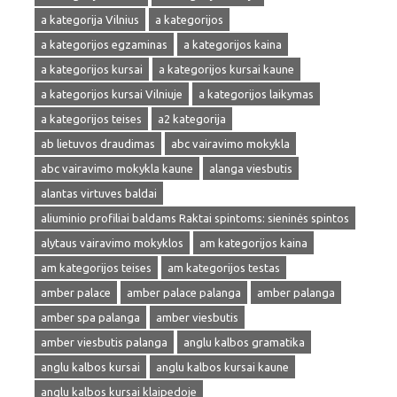
a kategorija Vilnius
a kategorijos
a kategorijos egzaminas
a kategorijos kaina
a kategorijos kursai
a kategorijos kursai kaune
a kategorijos kursai Vilniuje
a kategorijos laikymas
a kategorijos teises
a2 kategorija
ab lietuvos draudimas
abc vairavimo mokykla
abc vairavimo mokykla kaune
alanga viesbutis
alantas virtuves baldai
aliuminio profiliai baldams Raktai spintoms: sieninės spintos
alytaus vairavimo mokyklos
am kategorijos kaina
am kategorijos teises
am kategorijos testas
amber palace
amber palace palanga
amber palanga
amber spa palanga
amber viesbutis
amber viesbutis palanga
anglu kalbos gramatika
anglu kalbos kursai
anglu kalbos kursai kaune
anglu kalbos kursai klaipedoje