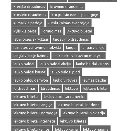
kredito draudimas
krovinio draudimas
kroviniu draudimas
ktu poilsio namai palangoje
kursai klaipedoje
kursiu kaimas sventojoje
kylis klaipeda
l draudimas
l4ktuvo bilietai
labai pigus skrydziai
laidavimo draudimas
laimutes vairavimo mokykla
langai
langai vilniuje
langai vilniuje kainos
laukininku vairavimo mokykla
lauko baldai
lauko baldai akcija
lauko baldai kainos
lauko baldai kaune
lauko baldai pinti
lauko baldu gamyba
lauko virtuves
laumes baldai
ld draudimas
ldraudimas
lektuvo
lektuvo biletai
lektuvo bilietai
lektuvo bilietai i amerika
lektuvo bilietai i anglija
lektuvo bilietai i londona
lektuvo bilietai i norvegija
lektuvo bilietai i vokietija
lėktuvo bilietai internetu
lektuvo bilietas
lėktuvo bilietu kainos
lektuvo kaina
lektuvo nuoma