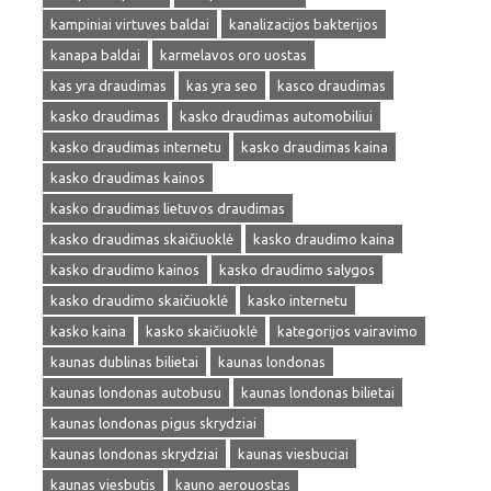
kampiniai virtuves baldai
kanalizacijos bakterijos
kanapa baldai
karmelavos oro uostas
kas yra draudimas
kas yra seo
kasco draudimas
kasko draudimas
kasko draudimas automobiliui
kasko draudimas internetu
kasko draudimas kaina
kasko draudimas kainos
kasko draudimas lietuvos draudimas
kasko draudimas skaičiuoklė
kasko draudimo kaina
kasko draudimo kainos
kasko draudimo salygos
kasko draudimo skaičiuoklė
kasko internetu
kasko kaina
kasko skaičiuoklė
kategorijos vairavimo
kaunas dublinas bilietai
kaunas londonas
kaunas londonas autobusu
kaunas londonas bilietai
kaunas londonas pigus skrydziai
kaunas londonas skrydziai
kaunas viesbuciai
kaunas viesbutis
kauno aerouostas