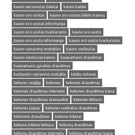
kauno aerouostas bilietai
kauno baldai
kauno oro uostas
kauno oro uostas bilietu kainos
kauno oro uostas informacija
kauno oro uostas tvarkarastis
kauno oro uosto
kauno oro uosto informacija
kauno oro uosto tvarkarastis
kauno vairavimo mokyklos
kauno viešbučiai
kauno viesbuciai kainos
kaupiamasis draudimas
kaupiamasis gyvybės draudimas
kazlausko vairavimo mokykla
kėdės virtuvei
kelione i anglija
keliones
kelionės draudimas
kelionės draudimas internetu
keliones draudimas kaina
keliones draudimas skaiciuokle
kelionės lėktuvu
keliones pigiau
keliones sveikatos draudimas
kelioninis draudimas
kelioniu bilietai
kelioniu bilietai lektuvu
kelionių draudimas
kelionių draudimas internetu
kelionių draudimas kaina