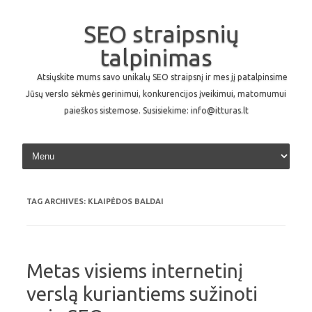
SEO straipsnių
talpinimas
Atsiųskite mums savo unikalų SEO straipsnį ir mes jį patalpinsime
Jūsų verslo sėkmės gerinimui, konkurencijos įveikimui, matomumui
paieškos sistemose. Susisiekime: info@itturas.lt
Skip to content
TAG ARCHIVES:
KLAIPĖDOS BALDAI
Metas visiems internetinį
verslą kuriantiems sužinoti