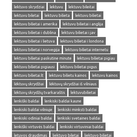
lektuvo skrydziai
lektuvu
lektuvu bileitai
lektuvu biletai
lektuvu bilieta
lektuvu bilietai
lektuvu bilietai i amerika
lektuvu bilietai i anglija
lektuvu bilietai i dublina
lektuvu bilietai i jav
lektuvu bilietai i lietuva
lektuvu bilietai i londona
lektuvu bilietai i norvegija
lektuvu bilietai internetu
lektuvu bilietai paskutine minute
lektuvu bilietai pigiau
lektuvu bilietai pigiausi
lektuvu bilietai pigus
lektuvu bilietai.lt
lektuvu bilietu kainos
lektuvu kainos
lėktuvų skrydžiai
lėktuvų skrydžiai iš vilniaus
lėktuvų skrydžių tvarkaraštis
lektuvubilietai
lenkiški baldai
lenkiski baldai kaune
lenkiski baldai vilniuje
lenkiski minksti baldai
lenkiski odiniai baldai
lenkiski svetaines baldai
lenkiški virtuvės baldai
lenkiski virtuviniai baldai
letuvos draudimas
liektuvo biletai
liektuvo bilietai