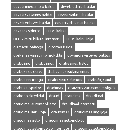
deveti miegamojo baldai
dėvėti odiniai baldai
deveti svetaines baldai
deveti vaikiski baldai
dėvėti virtuvės baldai
deveti virtuviniai baldai
devetos spintos
DFDS keltai
DFDS keltu bilietai internetu
DFDS keltu linija
diemedis palanga
diforma baldai
dorkanas vairavimo mokykla
dovanoja virtuves baldus
drabužinė
drabužinės
drabuzines baldai
drabuzines durys
drabuzines isplanavimas
drabuziniu iranga
drabuziniu sistemos
drabužių spinta
drabuziu spintos
dradimas
draiveris vairavimo mokykla
drakono skrydziai
draud
draudima
draudimai
draudimai automobiliams
draudimai internetu
draudimai lietuvoje
draudimas
draudimas anglijoje
draudimas auto
draudimas automobilio
draudimas automobilio internetu
draudimas automobiliui