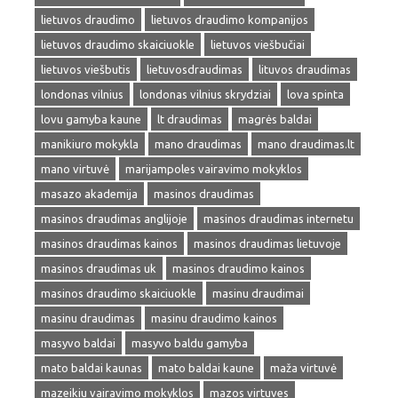
lietuvos draudimo
lietuvos draudimo kompanijos
lietuvos draudimo skaiciuokle
lietuvos viešbučiai
lietuvos viešbutis
lietuvosdraudimas
lituvos draudimas
londonas vilnius
londonas vilnius skrydziai
lova spinta
lovu gamyba kaune
lt draudimas
magrės baldai
manikiuro mokykla
mano draudimas
mano draudimas.lt
mano virtuvė
marijampoles vairavimo mokyklos
masazo akademija
masinos draudimas
masinos draudimas anglijoje
masinos draudimas internetu
masinos draudimas kainos
masinos draudimas lietuvoje
masinos draudimas uk
masinos draudimo kainos
masinos draudimo skaiciuokle
masinu draudimai
masinu draudimas
masinu draudimo kainos
masyvo baldai
masyvo baldu gamyba
mato baldai kaunas
mato baldai kaune
maža virtuvė
mazeikiu vairavimo mokyklos
mazos virtuves