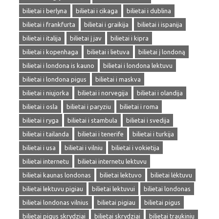
bilietai i berlyna
bilietai i cikaga
bilietai i dublina
bilietai i frankfurta
bilietai i graikija
bilietai i ispanija
bilietai i italija
bilietai į jav
bilietai i kipra
bilietai i kopenhaga
bilietai i lietuva
bilietai į londoną
bilietai i londona is kauno
bilietai i londona lektuvu
bilietai i londona pigus
bilietai i maskva
bilietai i niujorka
bilietai i norvegija
bilietai i olandija
bilietai i osla
bilietai i paryziu
bilietai i roma
bilietai i ryga
bilietai i stambula
bilietai i svedija
bilietai i tailanda
bilietai i tenerife
bilietai i turkija
bilietai i usa
bilietai i vilniu
bilietai i vokietija
bilietai internetu
bilietai internetu lektuvu
bilietai kaunas londonas
bilietai lektuvo
bilietai lėktuvu
bilietai lektuvu pigiau
bilietai lektuvui
bilietai londonas
bilietai londonas vilnius
bilietai pigiau
bilietai pigus
bilietai pigus skrydziai
bilietai skrydziai
bilietai traukiniu