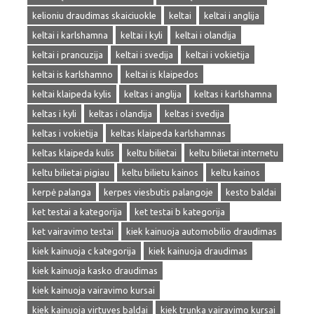
kelioniu draudimas skaiciuokle
keltai
keltai i anglija
keltai i karlshamna
keltai i kyli
keltai i olandija
keltai i prancuzija
keltai i svedija
keltai i vokietija
keltai is karlshamno
keltai is klaipedos
keltai klaipeda kylis
keltas i anglija
keltas i karlshamna
keltas i kyli
keltas i olandija
keltas i svedija
keltas i vokietija
keltas klaipeda karlshamnas
keltas klaipeda kulis
keltu bilietai
keltu bilietai internetu
keltu bilietai pigiau
keltu bilietu kainos
keltu kainos
kerpė palanga
kerpes viesbutis palangoje
kesto baldai
ket testai a kategorija
ket testai b kategorija
ket vairavimo testai
kiek kainuoja automobilio draudimas
kiek kainuoja c kategorija
kiek kainuoja draudimas
kiek kainuoja kasko draudimas
kiek kainuoja vairavimo kursai
kiek kainuoja virtuves baldai
kiek trunka vairavimo kursai