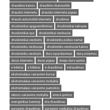
draudimu kainos
draudimu skaiciuokle
drauskis internetu
drauskis internetu pigiau
drausti automobili internetu
drudimas
druskininkai apgyvendinimas
druskininkai nakvyne
druskininkai spa
druskininkai viesbuciai
druskininkai viesbutis
druskininku poilsio namai
druskininku viesbuciai
druskininku viesbuciai kainos
druskininku viesbutis
duru ispardavimas
durų sistemos
durys internetu
durys pigiau
dvieju duru spinta
e bilietai
e bilietas
e draudimas
edraudimas
ekstremalaus vairavimo kursai
ekstremalaus vairavimo mokykla
ekstremalaus vairavimo pamokos
elenos vairavimo mokykla
emira spintos
energetikas šventoji
eta draudimas
europinis draudimas
europinis sveikatos draudimas