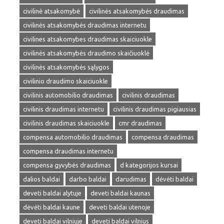
civilinė atsakomybė
civilinės atsakomybės draudimas
civilinės atsakomybės draudimas internetu
civilines atsakomybes draudimas skaiciuokle
civilinės atsakomybės draudimo skaičiuoklė
civilinės atsakomybės sąlygos
civilinio draudimo skaiciuokle
civilinis automobilio draudimas
civilinis draudimas
civilinis draudimas internetu
civilinis draudimas pigiausias
civilinis draudimas skaiciuokle
cmr draudimas
compensa automobilio draudimas
compensa draudimas
compensa draudimas internetu
compensa gyvybės draudimas
d kategorijos kursai
dalios baldai
darbo baldai
darudimas
dėvėti baldai
deveti baldai alytuje
deveti baldai kaunas
dėvėti baldai kaune
deveti baldai utenoje
deveti baldai vilniuje
deveti baldai vilnius