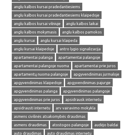
anglu kalbos kursai pradedantiesiems
anglu kalbos kursai pradedantiesiems klaipedoje
anglu kalbos kursai vilniuje
anglu kalbos laikai
anglu kalbos mokymasis
anglu kalbos pamokos
anglu kursai
anglu kursai klaipeda
anglu kursai klaipedoje
antro lygio signalizacija
apartamentai palanga
apartamentai palangoje
apartamentai palangoje nuoma
apartamentai prie juros
apartamentų nuoma palangoje
apgyvendinimas jurmaloje
apgyvendinimas klaipedoje
apgyvendinimas pajuryje
apgyvendinimas palanga
apgyvendinimas palangoje
apgyvendinimas prie juros
apsidrausk internetu
apsidrausti internetu
arv vairavimo mokykla
asmens civilinės atsakomybės draudimas
asmens draudimas
atostogos palangoje
audėjo baldai
auto draudimas
auto draudimas internetu