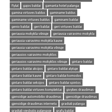
flylal
gajos baldai
gamanta hotel palanga
gamina virtuves baldus
gaminame baldus
gaminame virtuves baldus
gaminami baldai
genio baldai
geri baldai
geri virtuves baldai
geriausia mokykla vilniuje
geriausia vairavimo mokykla
geriausia vairavimo mokykla kaune
geriausia vairavimo mokykla vilniuje
geriausios vairavimo mokyklos
geriausios vairavimo mokyklos vilniuje
gintaro baldai
gintaro baldai akcijos
gintaro baldai alytuje
gintaro baldai kaune
gintaro baldai komodos
gintaro baldai sekcijos
gintaro baldai spintos
gintaro baldai virtuves komplektai
givybes draudimas
gjensidige automobilio draudimas
gjensidige draudimas
gjensidige draudimas internetu
gradiali palanga
gradiali viesbutis palangoje
grafų baldai