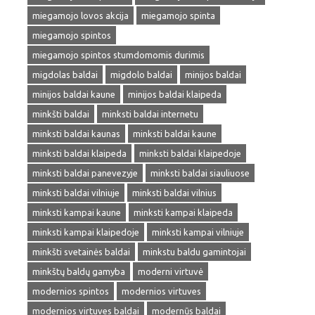
miegamojo lovos akcija
miegamojo spinta
miegamojo spintos
miegamojo spintos stumdomomis durimis
migdolas baldai
migdolo baldai
minijos baldai
minijos baldai kaune
minijos baldai klaipeda
minkšti baldai
minksti baldai internetu
minksti baldai kaunas
minksti baldai kaune
minksti baldai klaipeda
minksti baldai klaipedoje
minksti baldai panevezyje
minksti baldai siauliuose
minksti baldai vilniuje
minksti baldai vilnius
minksti kampai kaune
minksti kampai klaipeda
minksti kampai klaipedoje
minksti kampai vilniuje
minkšti svetainės baldai
minkstu baldu gamintojai
minkštų baldų gamyba
moderni virtuvė
modernios spintos
modernios virtuves
modernios virtuves baldai
modernūs baldai