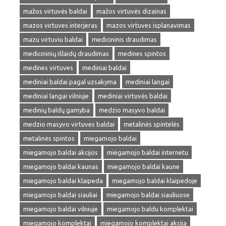
mažos virtuvės baldai
mažos virtuvės dizainas
mazos virtuves interjeras
mazos virtuves isplanavimas
mazu virtuviu baldai
medicininis draudimas
medicininių išlaidų draudimas
medines spintos
medines virtuves
mediniai baldai
mediniai baldai pagal uzsakyma
mediniai langai
mediniai langai vilniuje
mediniai virtuvės baldai
medinių baldų gamyba
medzio masyvo baldai
medzio masyvo virtuves baldai
metalinės spintelės
metalinės spintos
miegamojo baldai
miegamojo baldai akcijos
miegamojo baldai internetu
miegamojo baldai kaunas
miegamojo baldai kaune
miegamojo baldai klaipeda
miegamojo baldai klaipedoje
miegamojo baldai siauliai
miegamojo baldai siauliuose
miegamojo baldai vilniuje
miegamojo baldu komplektai
miegamojo komplektai
miegamojo komplektai akcija