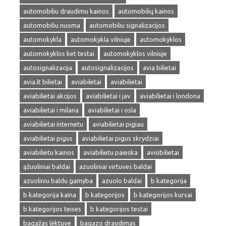
automobiliu draudimu kainos
automobilių kainos
automobiliu nuoma
automobiliu signalizacijos
automokykla
automokykla vilniuje
automokyklos
automokyklos ket testai
automokyklos vilniuje
autosignalizacija
autosignalizacijos
avia bilietai
avia.lt bilietai
aviabiletai
aviabilietai
aviabilietai akcijos
aviabilietai i jav
aviabilietai i londona
aviabilietai i milana
aviabilietai i osla
aviabilietai internetu
aviabilietai pigiau
aviabilietai pigus
aviabilietai pigus skrydziai
aviabilietu kainos
aviabilietu paieska
aviobilietai
ąžuoliniai baldai
azuoliniai virtuves baldai
azuoliniu baldu gamyba
azuolo baldai
b kategorija
b kategorija kaina
b kategorijos
b kategorijos kursai
b kategorijos teises
b kategorijos testai
bagažas lėktuve
bagazo draudimas