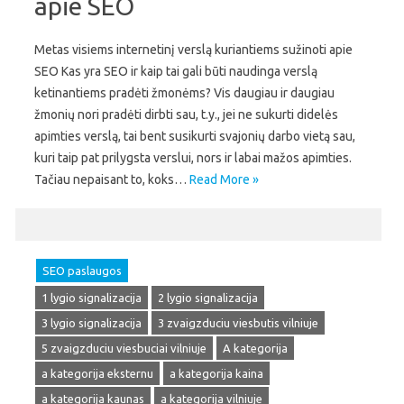
apie SEO
Metas visiems internetinį verslą kuriantiems sužinoti apie
SEO Kas yra SEO ir kaip tai gali būti naudinga verslą
ketinantiems pradėti žmonėms? Vis daugiau ir daugiau
žmonių nori pradėti dirbti sau, t.y., jei ne sukurti didelės
apimties verslą, tai bent susikurti svajonių darbo vietą sau,
kuri taip pat prilygsta verslui, nors ir labai mažos apimties.
Tačiau nepaisant to, koks…
Read More »
SEO paslaugos
1 lygio signalizacija
2 lygio signalizacija
3 lygio signalizacija
3 zvaigzduciu viesbutis vilniuje
5 zvaigzduciu viesbuciai vilniuje
A kategorija
a kategorija eksternu
a kategorija kaina
a kategorija kaunas
a kategorija vilniuje