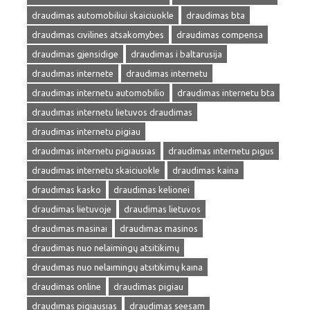
draudimas automobiliui skaiciuokle
draudimas bta
draudimas civilines atsakomybes
draudimas compensa
draudimas gjensidige
draudimas i baltarusija
draudimas internete
draudimas internetu
draudimas internetu automobilio
draudimas internetu bta
draudimas internetu lietuvos draudimas
draudimas internetu pigiau
draudimas internetu pigiausias
draudimas internetu pigus
draudimas internetu skaiciuokle
draudimas kaina
draudimas kasko
draudimas kelionei
draudimas lietuvoje
draudimas lietuvos
draudimas masinai
draudimas masinos
draudimas nuo nelaimingų atsitikimų
draudimas nuo nelaimingų atsitikimų kaina
draudimas online
draudimas pigiau
draudimas pigiausias
draudimas seesam