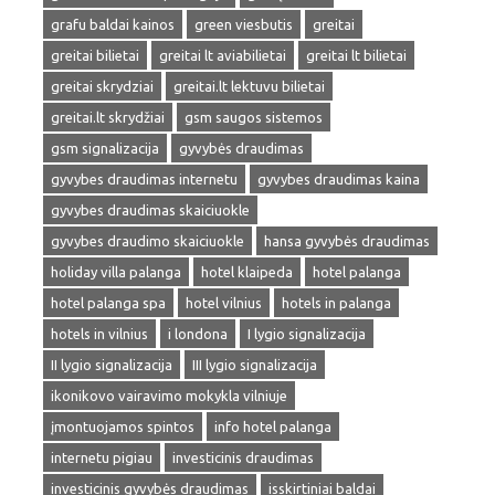
grafu baldai kainos
green viesbutis
greitai
greitai bilietai
greitai lt aviabilietai
greitai lt bilietai
greitai skrydziai
greitai.lt lektuvu bilietai
greitai.lt skrydžiai
gsm saugos sistemos
gsm signalizacija
gyvybės draudimas
gyvybes draudimas internetu
gyvybes draudimas kaina
gyvybes draudimas skaiciuokle
gyvybes draudimo skaiciuokle
hansa gyvybės draudimas
holiday villa palanga
hotel klaipeda
hotel palanga
hotel palanga spa
hotel vilnius
hotels in palanga
hotels in vilnius
i londona
I lygio signalizacija
II lygio signalizacija
III lygio signalizacija
ikonikovo vairavimo mokykla vilniuje
įmontuojamos spintos
info hotel palanga
internetu pigiau
investicinis draudimas
investicinis gyvybės draudimas
isskirtiniai baldai