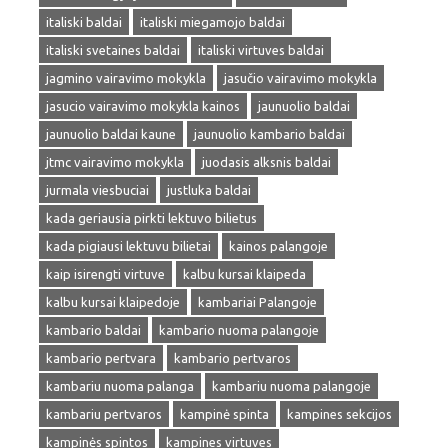
italiski baldai
italiski miegamojo baldai
italiski svetaines baldai
italiski virtuves baldai
jagmino vairavimo mokykla
jasučio vairavimo mokykla
jasucio vairavimo mokykla kainos
jaunuolio baldai
jaunuolio baldai kaune
jaunuolio kambario baldai
jtmc vairavimo mokykla
juodasis alksnis baldai
jurmala viesbuciai
justluka baldai
kada geriausia pirkti lektuvo bilietus
kada pigiausi lektuvu bilietai
kainos palangoje
kaip isirengti virtuve
kalbu kursai klaipeda
kalbu kursai klaipedoje
kambariai Palangoje
kambario baldai
kambario nuoma palangoje
kambario pertvara
kambario pertvaros
kambariu nuoma palanga
kambariu nuoma palangoje
kambariu pertvaros
kampinė spinta
kampines sekcijos
kampinės spintos
kampines virtuves