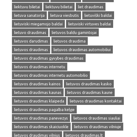
liektuvu biletai
liektuvu bilietai
liet draudimas
lietuva sanatorija
lietuva viesbutis
lietuviški baldai
lietuviski miegamojo baldai
lietuviski virtuves baldai
lietuvo draudimas
lietuvos baldu gamintojai
lietuvos darudimas
lietuvos draudima
lietuvos draudimas
lietuvos draudimas automobiliui
lietuvos draudimas gyvybes draudimas
lietuvos draudimas internetu
lietuvos draudimas internetu automobilio
lietuvos draudimas kainos
lietuvos draudimas kasko
lietuvos draudimas kaunas
lietuvos draudimas kaune
lietuvos draudimas klaipeda
lietuvos draudimas kontaktai
lietuvos draudimas pagalba kelyje
lietuvos draudimas panevezys
lietuvos draudimas siauliai
lietuvos draudimas skaiciuokle
lietuvos draudimas vilniuje
lietuvos draudimas vilnius
lietuvos draudimas.lt