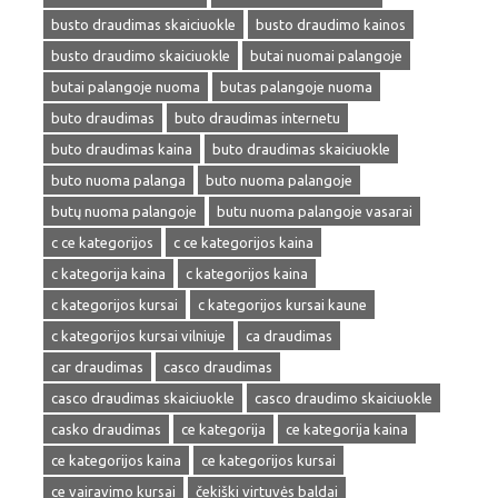
busto draudimas skaiciuokle
busto draudimo kainos
busto draudimo skaiciuokle
butai nuomai palangoje
butai palangoje nuoma
butas palangoje nuoma
buto draudimas
buto draudimas internetu
buto draudimas kaina
buto draudimas skaiciuokle
buto nuoma palanga
buto nuoma palangoje
butų nuoma palangoje
butu nuoma palangoje vasarai
c ce kategorijos
c ce kategorijos kaina
c kategorija kaina
c kategorijos kaina
c kategorijos kursai
c kategorijos kursai kaune
c kategorijos kursai vilniuje
ca draudimas
car draudimas
casco draudimas
casco draudimas skaiciuokle
casco draudimo skaiciuokle
casko draudimas
ce kategorija
ce kategorija kaina
ce kategorijos kaina
ce kategorijos kursai
ce vairavimo kursai
čekiški virtuvės baldai