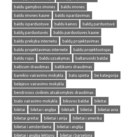
baldu gamybos imones
baldu imones
baldu imones kaune
baldu ispardavimas
baldu isparduotuve
baldu kainos
baldų parduotuvė
baldų parduotuvės
baldu parduotuves kaune
baldu prekyba internetu
baldų projektavimas
baldu projektavimas internete
baldu projektuotojas
baldu rojus
baldu uzsakymas
baltarusiski baldai
balticum draudimas
baltikums draudimas
bareikio vairavimo mokykla
batu spinta
be kategorija
belejevo vairavimo mokykla
bendrosios civilinės atsakomybės draudimas
bialo vairavimo mokykla
bikuvos baldai
bileitai
biletai
biletai i anglija
biletailt
bilietai
bilietai avia
bilietai greitai
bilietai i airija
bilietai i amerika
bilietai i amsterdama
bilietai i anglija
bilietai i anglija lektuvu
bilietai i barselona