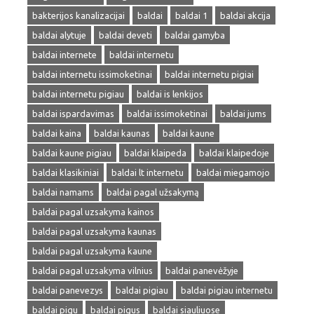
bakterijos kanalizacijai
baldai
baldai 1
baldai akcija
baldai alytuje
baldai deveti
baldai gamyba
baldai internete
baldai internetu
baldai internetu issimoketinai
baldai internetu pigiai
baldai internetu pigiau
baldai is lenkijos
baldai ispardavimas
baldai issimoketinai
baldai jums
baldai kaina
baldai kaunas
baldai kaune
baldai kaune pigiau
baldai klaipeda
baldai klaipedoje
baldai klasikiniai
baldai lt internetu
baldai miegamojo
baldai namams
baldai pagal užsakymą
baldai pagal uzsakyma kainos
baldai pagal uzsakyma kaunas
baldai pagal uzsakyma kaune
baldai pagal uzsakyma vilnius
baldai panevėžyje
baldai panevezys
baldai pigiau
baldai pigiau internetu
baldai pigu
baldai pigus
baldai siauliuose