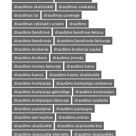
draudimas skaičiuoklė
draudimas sveikatos
draudimas tai
draudimas uzsienyje
draudimas vykstant i uzsieni
draudimo
draudimo bendrovė
draudimo bendrove lietuva
draudimo bendrovės
draudimo bendrovės lietuvoje
draudimo brokeriai
draudimo brokeriai siauliai
draudimo brokeris
draudimo įmonės
draudimo imones lietuvoje
draudimo kaina
draudimo kainos
draudimo kainos skaičiuoklė
draudimo kompanija
draudimo kompanija compensa
draudimo kompanija gjensidige
draudimo kompanijos
draudimo kompanijos lietuvoje
draudimo nuolaida
draudimo pasiulymai
draudimo paslaugos
draudimo perrasymas
draudimo polisas
draudimo skaičiuoklė
draudimo skaiciuokle bta
draudimo skaiciuokle internetu
draudimo skaiciuokles