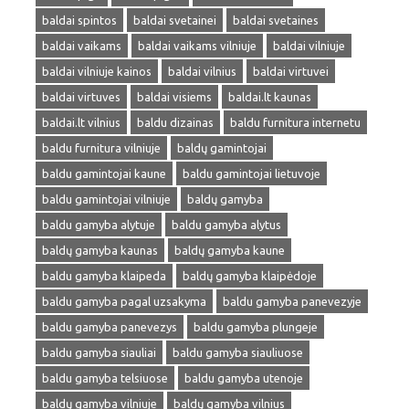
baldai spintos
baldai svetainei
baldai svetaines
baldai vaikams
baldai vaikams vilniuje
baldai vilniuje
baldai vilniuje kainos
baldai vilnius
baldai virtuvei
baldai virtuves
baldai visiems
baldai.lt kaunas
baldai.lt vilnius
baldu dizainas
baldu furnitura internetu
baldu furnitura vilniuje
baldų gamintojai
baldu gamintojai kaune
baldu gamintojai lietuvoje
baldu gamintojai vilniuje
baldų gamyba
baldu gamyba alytuje
baldu gamyba alytus
baldų gamyba kaunas
baldų gamyba kaune
baldu gamyba klaipeda
baldų gamyba klaipėdoje
baldu gamyba pagal uzsakyma
baldu gamyba panevezyje
baldu gamyba panevezys
baldu gamyba plungeje
baldu gamyba siauliai
baldu gamyba siauliuose
baldu gamyba telsiuose
baldu gamyba utenoje
baldų gamyba vilniuje
baldų gamyba vilnius