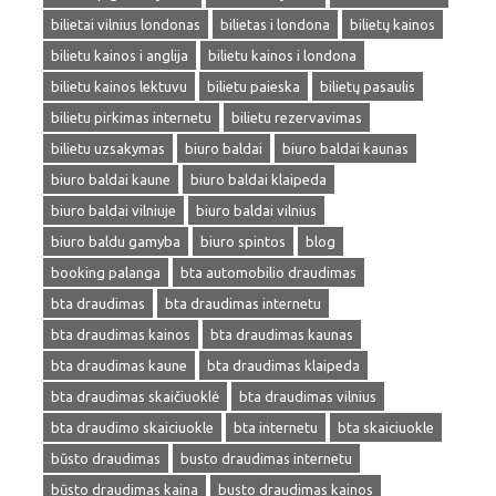
bilietai vilnius londonas
bilietas i londona
bilietų kainos
bilietu kainos i anglija
bilietu kainos i londona
bilietu kainos lektuvu
bilietu paieska
bilietų pasaulis
bilietu pirkimas internetu
bilietu rezervavimas
bilietu uzsakymas
biuro baldai
biuro baldai kaunas
biuro baldai kaune
biuro baldai klaipeda
biuro baldai vilniuje
biuro baldai vilnius
biuro baldu gamyba
biuro spintos
blog
booking palanga
bta automobilio draudimas
bta draudimas
bta draudimas internetu
bta draudimas kainos
bta draudimas kaunas
bta draudimas kaune
bta draudimas klaipeda
bta draudimas skaičiuoklė
bta draudimas vilnius
bta draudimo skaiciuokle
bta internetu
bta skaiciuokle
būsto draudimas
busto draudimas internetu
būsto draudimas kaina
busto draudimas kainos