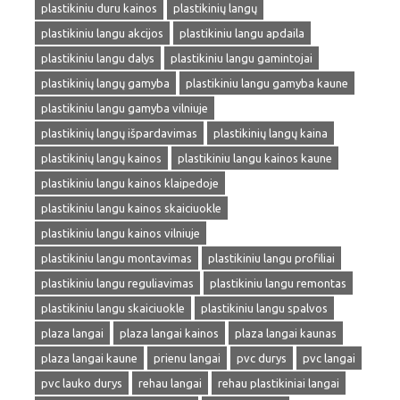
plastikiniu duru kainos
plastikinių langų
plastikiniu langu akcijos
plastikiniu langu apdaila
plastikiniu langu dalys
plastikiniu langu gamintojai
plastikinių langų gamyba
plastikiniu langu gamyba kaune
plastikiniu langu gamyba vilniuje
plastikinių langų išpardavimas
plastikinių langų kaina
plastikinių langų kainos
plastikiniu langu kainos kaune
plastikiniu langu kainos klaipedoje
plastikiniu langu kainos skaiciuokle
plastikiniu langu kainos vilniuje
plastikiniu langu montavimas
plastikiniu langu profiliai
plastikiniu langu reguliavimas
plastikiniu langu remontas
plastikiniu langu skaiciuokle
plastikiniu langu spalvos
plaza langai
plaza langai kainos
plaza langai kaunas
plaza langai kaune
prienu langai
pvc durys
pvc langai
pvc lauko durys
rehau langai
rehau plastikiniai langai