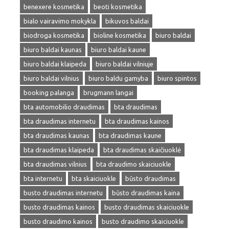
benexere kosmetika
beoti kosmetika
bialo vairavimo mokykla
bikuvos baldai
biodroga kosmetika
bioline kosmetika
biuro baldai
biuro baldai kaunas
biuro baldai kaune
biuro baldai klaipeda
biuro baldai vilniuje
biuro baldai vilnius
biuro baldu gamyba
biuro spintos
booking palanga
brugmann langai
bta automobilio draudimas
bta draudimas
bta draudimas internetu
bta draudimas kainos
bta draudimas kaunas
bta draudimas kaune
bta draudimas klaipeda
bta draudimas skaičiuoklė
bta draudimas vilnius
bta draudimo skaiciuokle
bta internetu
bta skaiciuokle
būsto draudimas
busto draudimas internetu
būsto draudimas kaina
busto draudimas kainos
busto draudimas skaiciuokle
busto draudimo kainos
busto draudimo skaiciuokle