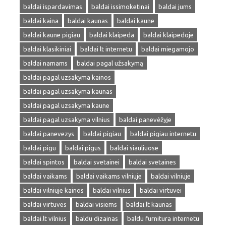
baldai ispardavimas
baldai issimoketinai
baldai jums
baldai kaina
baldai kaunas
baldai kaune
baldai kaune pigiau
baldai klaipeda
baldai klaipedoje
baldai klasikiniai
baldai lt internetu
baldai miegamojo
baldai namams
baldai pagal užsakymą
baldai pagal uzsakyma kainos
baldai pagal uzsakyma kaunas
baldai pagal uzsakyma kaune
baldai pagal uzsakyma vilnius
baldai panevėžyje
baldai panevezys
baldai pigiau
baldai pigiau internetu
baldai pigu
baldai pigus
baldai siauliuose
baldai spintos
baldai svetainei
baldai svetaines
baldai vaikams
baldai vaikams vilniuje
baldai vilniuje
baldai vilniuje kainos
baldai vilnius
baldai virtuvei
baldai virtuves
baldai visiems
baldai.lt kaunas
baldai.lt vilnius
baldu dizainas
baldu furnitura internetu