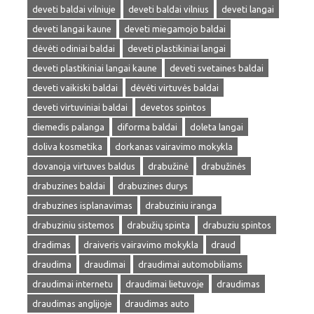
deveti baldai vilniuje
deveti baldai vilnius
deveti langai
deveti langai kaune
deveti miegamojo baldai
dėvėti odiniai baldai
deveti plastikiniai langai
deveti plastikiniai langai kaune
deveti svetaines baldai
deveti vaikiski baldai
dėvėti virtuvės baldai
deveti virtuviniai baldai
devetos spintos
diemedis palanga
diforma baldai
doleta langai
doliva kosmetika
dorkanas vairavimo mokykla
dovanoja virtuves baldus
drabužinė
drabužinės
drabuzines baldai
drabuzines durys
drabuzines isplanavimas
drabuziniu iranga
drabuziniu sistemos
drabužių spinta
drabuziu spintos
dradimas
draiveris vairavimo mokykla
draud
draudima
draudimai
draudimai automobiliams
draudimai internetu
draudimai lietuvoje
draudimas
draudimas anglijoje
draudimas auto