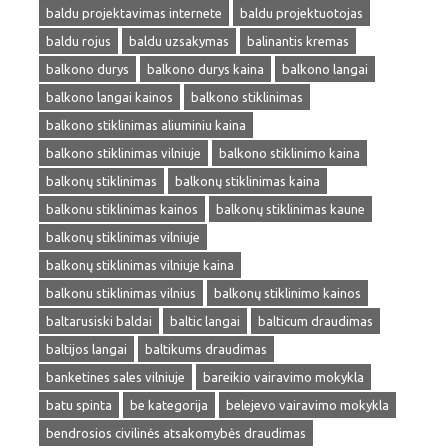
baldu projektavimas internete
baldu projektuotojas
baldu rojus
baldu uzsakymas
balinantis kremas
balkono durys
balkono durys kaina
balkono langai
balkono langai kainos
balkono stiklinimas
balkono stiklinimas aliuminiu kaina
balkono stiklinimas vilniuje
balkono stiklinimo kaina
balkonų stiklinimas
balkonų stiklinimas kaina
balkonu stiklinimas kainos
balkonų stiklinimas kaune
balkonų stiklinimas vilniuje
balkonų stiklinimas vilniuje kaina
balkonu stiklinimas vilnius
balkonų stiklinimo kainos
baltarusiski baldai
baltic langai
balticum draudimas
baltijos langai
baltikums draudimas
banketines sales vilniuje
bareikio vairavimo mokykla
batu spinta
be kategorija
belejevo vairavimo mokykla
bendrosios civilinės atsakomybės draudimas