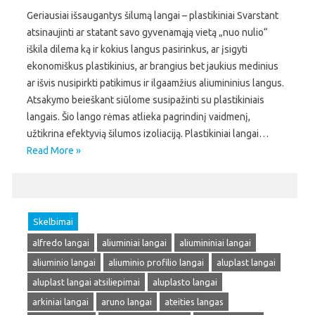
Geriausiai išsaugantys šilumą langai – plastikiniai Svarstant
atsinaujinti ar statant savo gyvenamąją vietą „nuo nulio“
iškila dilema ką ir kokius langus pasirinkus, ar įsigyti
ekonomiškus plastikinius, ar brangius bet jaukius medinius
ar išvis nusipirkti patikimus ir ilgaamžius aliumininius langus.
Atsakymo beieškant siūlome susipažinti su plastikiniais
langais. Šio lango rėmas atlieka pagrindinį vaidmenį,
užtikrina efektyvią šilumos izoliaciją. Plastikiniai langai…
Read More »
Skelbimai
alfredo langai
aliuminiai langai
aliumininiai langai
aliuminio langai
aliuminio profilio langai
aluplast langai
aluplast langai atsiliepimai
aluplasto langai
arkiniai langai
aruno langai
ateities langas