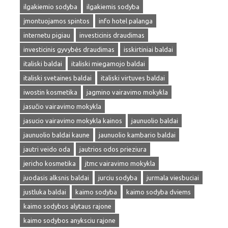
ilgakiemio sodyba
ilgakiemis sodyba
įmontuojamos spintos
info hotel palanga
internetu pigiau
investicinis draudimas
investicinis gyvybės draudimas
isskirtiniai baldai
italiski baldai
italiski miegamojo baldai
italiski svetaines baldai
italiski virtuves baldai
iwostin kosmetika
jagmino vairavimo mokykla
jasučio vairavimo mokykla
jasucio vairavimo mokykla kainos
jaunuolio baldai
jaunuolio baldai kaune
jaunuolio kambario baldai
jautri veido oda
jautrios odos prieziura
jericho kosmetika
jtmc vairavimo mokykla
juodasis alksnis baldai
jurciu sodyba
jurmala viesbuciai
justluka baldai
kaimo sodyba
kaimo sodyba dviems
kaimo sodybos alytaus rajone
kaimo sodybos anyksciu rajone