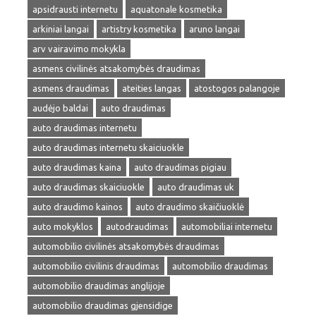
apsidrausti internetu
aquatonale kosmetika
arkiniai langai
artistry kosmetika
aruno langai
arv vairavimo mokykla
asmens civilinės atsakomybės draudimas
asmens draudimas
ateities langas
atostogos palangoje
audėjo baldai
auto draudimas
auto draudimas internetu
auto draudimas internetu skaiciuokle
auto draudimas kaina
auto draudimas pigiau
auto draudimas skaiciuokle
auto draudimas uk
auto draudimo kainos
auto draudimo skaičiuoklė
auto mokyklos
autodraudimas
automobiliai internetu
automobilio civilinės atsakomybės draudimas
automobilio civilinis draudimas
automobilio draudimas
automobilio draudimas anglijoje
automobilio draudimas gjensidige