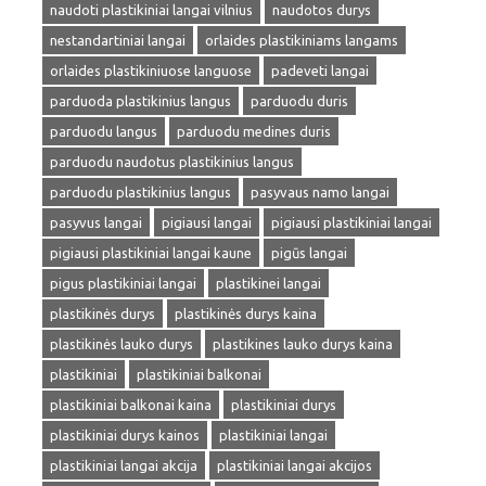
naudoti plastikiniai langai vilnius
naudotos durys
nestandartiniai langai
orlaides plastikiniams langams
orlaides plastikiniuose languose
padeveti langai
parduoda plastikinius langus
parduodu duris
parduodu langus
parduodu medines duris
parduodu naudotus plastikinius langus
parduodu plastikinius langus
pasyvaus namo langai
pasyvus langai
pigiausi langai
pigiausi plastikiniai langai
pigiausi plastikiniai langai kaune
pigūs langai
pigus plastikiniai langai
plastikinei langai
plastikinės durys
plastikinės durys kaina
plastikinės lauko durys
plastikines lauko durys kaina
plastikiniai
plastikiniai balkonai
plastikiniai balkonai kaina
plastikiniai durys
plastikiniai durys kainos
plastikiniai langai
plastikiniai langai akcija
plastikiniai langai akcijos