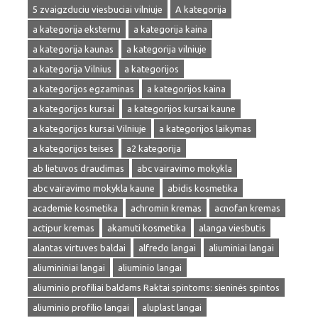
5 zvaigzduciu viesbuciai vilniuje
A kategorija
a kategorija eksternu
a kategorija kaina
a kategorija kaunas
a kategorija vilniuje
a kategorija Vilnius
a kategorijos
a kategorijos egzaminas
a kategorijos kaina
a kategorijos kursai
a kategorijos kursai kaune
a kategorijos kursai Vilniuje
a kategorijos laikymas
a kategorijos teises
a2 kategorija
ab lietuvos draudimas
abc vairavimo mokykla
abc vairavimo mokykla kaune
abidis kosmetika
academie kosmetika
achromin kremas
acnofan kremas
actipur kremas
akamuti kosmetika
alanga viesbutis
alantas virtuves baldai
alfredo langai
aliuminiai langai
aliumininiai langai
aliuminio langai
aliuminio profiliai baldams Raktai spintoms: sieninės spintos
aliuminio profilio langai
aluplast langai