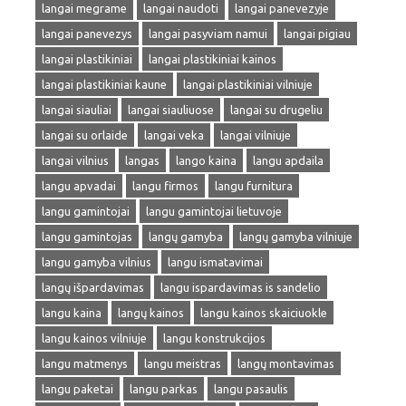
langai megrame
langai naudoti
langai panevezyje
langai panevezys
langai pasyviam namui
langai pigiau
langai plastikiniai
langai plastikiniai kainos
langai plastikiniai kaune
langai plastikiniai vilniuje
langai siauliai
langai siauliuose
langai su drugeliu
langai su orlaide
langai veka
langai vilniuje
langai vilnius
langas
lango kaina
langu apdaila
langu apvadai
langu firmos
langu furnitura
langu gamintojai
langu gamintojai lietuvoje
langu gamintojas
langų gamyba
langų gamyba vilniuje
langu gamyba vilnius
langu ismatavimai
langų išpardavimas
langu ispardavimas is sandelio
langu kaina
langų kainos
langu kainos skaiciuokle
langu kainos vilniuje
langu konstrukcijos
langu matmenys
langu meistras
langų montavimas
langu paketai
langu parkas
langu pasaulis