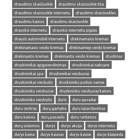
draudimo skaičiuoklė
draudimo skaiciuokle bta
draudimo skaiciuokle internetu
draudimo skaiciuokles
draudimu kainos
draudimu skaiciuokle
drauskis internetu
drauskis internetu pigiau
drausti automobili internetu
drekinamasis kremas
drekinamasis veido kremas
drekinamieji veido kremai
drekinantis kremas
drekinantis veido kremas
drudimas
druskininkai apgyvendinimas
druskininkai nakvyne
druskininkai spa
druskininkai viesbuciai
druskininkai viesbutis
druskininku poilsio namai
druskininku viesbuciai
druskininku viesbuciai kainos
druskininku viesbutis
duris
duru apvadai
duru centras
durų gamyba
duru ispardavimas
duru kainos
durų pasaulis
duru rankenos
durų sistemos
durys
durys akcija
durys internetu
durys kaina
durys kaunas
durys kaune
durys klaipeda