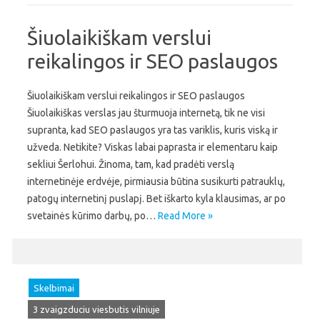
Šiuolaikiškam verslui
reikalingos ir SEO paslaugos
Šiuolaikiškam verslui reikalingos ir SEO paslaugos
Šiuolaikiškas verslas jau šturmuoja internetą, tik ne visi
supranta, kad SEO paslaugos yra tas variklis, kuris viską ir
užveda. Netikite? Viskas labai paprasta ir elementaru kaip
sekliui Šerlohui. Žinoma, tam, kad pradėti verslą
internetinėje erdvėje, pirmiausia būtina susikurti patrauklų,
patogų internetinį puslapį. Bet iškarto kyla klausimas, ar po
svetainės kūrimo darbų, po…
Read More »
Skelbimai
3 zvaigzduciu viesbutis vilniuje