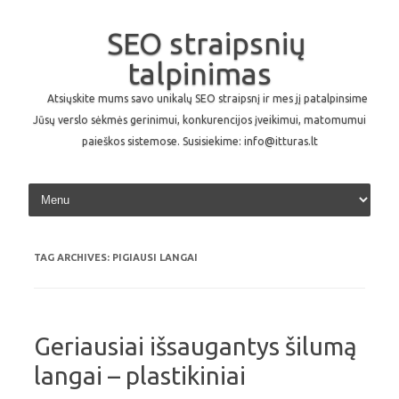
SEO straipsnių
talpinimas
Atsiųskite mums savo unikalų SEO straipsnį ir mes jį patalpinsime
Jūsų verslo sėkmės gerinimui, konkurencijos įveikimui, matomumui
paieškos sistemose. Susisiekime: info@itturas.lt
Skip to content
TAG ARCHIVES:
PIGIAUSI LANGAI
Geriausiai išsaugantys šilumą
langai – plastikiniai