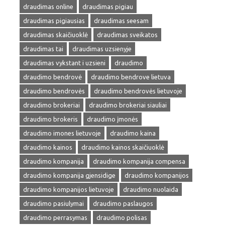
draudimas online
draudimas pigiau
draudimas pigiausias
draudimas seesam
draudimas skaičiuoklė
draudimas sveikatos
draudimas tai
draudimas uzsienyje
draudimas vykstant i uzsieni
draudimo
draudimo bendrovė
draudimo bendrove lietuva
draudimo bendrovės
draudimo bendrovės lietuvoje
draudimo brokeriai
draudimo brokeriai siauliai
draudimo brokeris
draudimo įmonės
draudimo imones lietuvoje
draudimo kaina
draudimo kainos
draudimo kainos skaičiuoklė
draudimo kompanija
draudimo kompanija compensa
draudimo kompanija gjensidige
draudimo kompanijos
draudimo kompanijos lietuvoje
draudimo nuolaida
draudimo pasiulymai
draudimo paslaugos
draudimo perrasymas
draudimo polisas