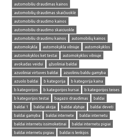
automobiliu draudimas kainos
automobilių draudimas skaičiuoklė
automobiliu draudimo kainos
automobiliu draudimo skaiciuokle
automobiliu draudimu kainos
automobilių kainos
automokykla
automokykla vilniuje
automokyklos
automokyklos ket testai
automokyklos vilniuje
avokadas veidui
ąžuoliniai baldai
azuoliniai virtuves baldai
azuoliniu baldu gamyba
azuolo baldai
b kategorija
b kategorija kaina
b kategorijos
b kategorijos kursai
b kategorijos teises
b kategorijos testai
bagazo draudimas
baldai
baldai 1
baldai akcija
baldai alytuje
baldai deveti
baldai gamyba
baldai internete
baldai internetu
baldai internetu issimoketinai
baldai internetu pigiai
baldai internetu pigiau
baldai is lenkijos