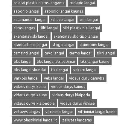
roletai plastikiniams langams
rudupio langai
sabonio langai
sabonio langai kaunas
salamander langai
schuco langai
seni langai
siltas langas
šilti langai
silti plastikiniai langai
skandinaviski langai
skandinavisko tipo langai
standartiniai langai
stogo langai
stumdomi langai
tamsinti langai
tavo langai
termo langai
tikri langai
tiks langai
tiks langai atsiliepimai
tiks langai kaune
tiks langai skundai
tikslangai
vakaru langai
varkojo langai
veka langai
vidaus durų gamyba
vidaus durys kaina
vidaus durys kainos
vidaus durys kaune
vidaus durys klaipeda
vidaus durys klaipėdoje
vidaus durys vilniuje
virtuves langas
vitrininiai langai
vitrininiai langai kaina
www plastikiniai langai lt
zaliuzes langams