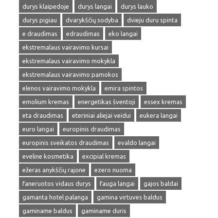
durys klaipedoje
durys langai
durys lauko
durys pigiau
dvarykščių sodyba
dvieju duru spinta
e draudimas
edraudimas
eko langai
ekstremalaus vairavimo kursai
ekstremalaus vairavimo mokykla
ekstremalaus vairavimo pamokos
elenos vairavimo mokykla
emira spintos
emolium kremas
energetikas šventoji
essex kremas
eta draudimas
eteriniai aliejai veidui
eukera langai
euro langai
europinis draudimas
europinis sveikatos draudimas
evaldo langai
eveline kosmetika
excipial kremas
ežeras anykščių rajone
ezero nuoma
faneruotos vidaus durys
fauga langai
gajos baldai
gamanta hotel palanga
gamina virtuves baldus
gaminame baldus
gaminame duris