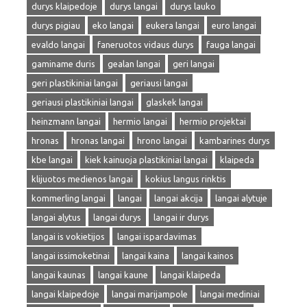
durys klaipedoje
durys langai
durys lauko
durys pigiau
eko langai
eukera langai
euro langai
evaldo langai
faneruotos vidaus durys
fauga langai
gaminame duris
gealan langai
geri langai
geri plastikiniai langai
geriausi langai
geriausi plastikiniai langai
glaskek langai
heinzmann langai
hermio langai
hermio projektai
hronas
hronas langai
hrono langai
kambarines durys
kbe langai
kiek kainuoja plastikiniai langai
klaipeda
klijuotos medienos langai
kokius langus rinktis
kommerling langai
langai
langai akcija
langai alytuje
langai alytus
langai durys
langai ir durys
langai is vokietijos
langai ispardavimas
langai issimoketinai
langai kaina
langai kainos
langai kaunas
langai kaune
langai klaipeda
langai klaipedoje
langai marijampole
langai mediniai