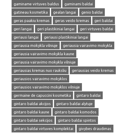
gaminame virtuves baldus
gaminami baldai
gatineau kosmetika
gealan langai
genio baldai
geras paakiu kremas
geras veido kremas
geri baldai
geri langai
geri plastikiniai langai
geri virtuves baldai
geriausi langai
geriausi plastikiniai langai
geriausia mokykla vilniuje
geriausia vairavimo mokykla
geriausia vairavimo mokykla kaune
geriausia vairavimo mokykla vilniuje
geriausias kremas nuo rauksliu
geriausias veido kremas
geriausios vairavimo mokyklos
geriausios vairavimo mokyklos vilniuje
germaine de capuccini kosmetika
gintaro baldai
gintaro baldai akcijos
gintaro baldai alytuje
gintaro baldai kaune
gintaro baldai komodos
gintaro baldai sekcijos
gintaro baldai spintos
gintaro baldai virtuves komplektai
givybes draudimas