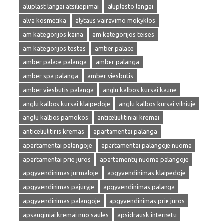
aluplast langai atsiliepimai
aluplasto langai
alva kosmetika
alytaus vairavimo mokyklos
am kategorijos kaina
am kategorijos teises
am kategorijos testas
amber palace
amber palace palanga
amber palanga
amber spa palanga
amber viesbutis
amber viesbutis palanga
anglu kalbos kursai kaune
anglu kalbos kursai klaipedoje
anglu kalbos kursai vilniuje
anglu kalbos pamokos
anticeliulitiniai kremai
anticeliulitinis kremas
apartamentai palanga
apartamentai palangoje
apartamentai palangoje nuoma
apartamentai prie juros
apartamentų nuoma palangoje
apgyvendinimas jurmaloje
apgyvendinimas klaipedoje
apgyvendinimas pajuryje
apgyvendinimas palanga
apgyvendinimas palangoje
apgyvendinimas prie juros
apsauginiai kremai nuo saules
apsidrausk internetu