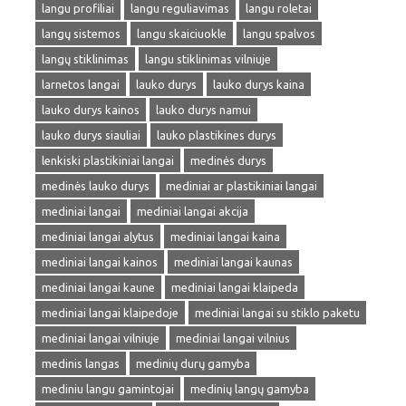
langu profiliai
langu reguliavimas
langu roletai
langų sistemos
langu skaiciuokle
langu spalvos
langų stiklinimas
langu stiklinimas vilniuje
larnetos langai
lauko durys
lauko durys kaina
lauko durys kainos
lauko durys namui
lauko durys siauliai
lauko plastikines durys
lenkiski plastikiniai langai
medinės durys
medinės lauko durys
mediniai ar plastikiniai langai
mediniai langai
mediniai langai akcija
mediniai langai alytus
mediniai langai kaina
mediniai langai kainos
mediniai langai kaunas
mediniai langai kaune
mediniai langai klaipeda
mediniai langai klaipedoje
mediniai langai su stiklo paketu
mediniai langai vilniuje
mediniai langai vilnius
medinis langas
medinių durų gamyba
mediniu langu gamintojai
medinių langų gamyba