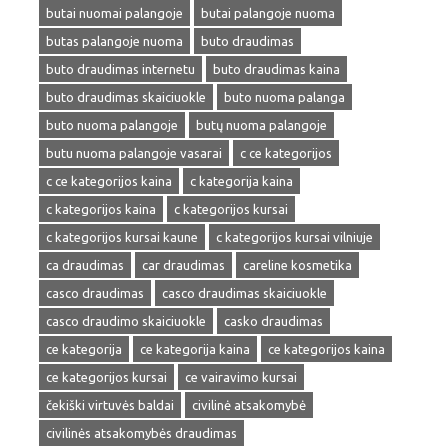
butai nuomai palangoje
butai palangoje nuoma
butas palangoje nuoma
buto draudimas
buto draudimas internetu
buto draudimas kaina
buto draudimas skaiciuokle
buto nuoma palanga
buto nuoma palangoje
butų nuoma palangoje
butu nuoma palangoje vasarai
c ce kategorijos
c ce kategorijos kaina
c kategorija kaina
c kategorijos kaina
c kategorijos kursai
c kategorijos kursai kaune
c kategorijos kursai vilniuje
ca draudimas
car draudimas
careline kosmetika
casco draudimas
casco draudimas skaiciuokle
casco draudimo skaiciuokle
casko draudimas
ce kategorija
ce kategorija kaina
ce kategorijos kaina
ce kategorijos kursai
ce vairavimo kursai
čekiški virtuvės baldai
civilinė atsakomybė
civilinės atsakomybės draudimas