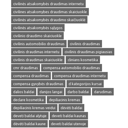
civilinės atsakomybės draudimas internetu
civilines atsakomybes draudimas skaiciuokle
civilinės atsakomybės draudimo skaičiuoklė
civilinės atsakomybės sąlygos
civilinio draudimo skaiciuokle
civilinis automobilio draudimas
civilinis draudimas
civilinis draudimas internetu
civilinis draudimas pigiausias
civilinis draudimas skaiciuokle
clinians kosmetika
cmr draudimas
compensa automobilio draudimas
compensa draudimas
compensa draudimas internetu
compensa gyvybės draudimas
d kategorijos kursai
dalios baldai
danijos langai
darbo baldai
darudimas
declare kosmetika
depiliacinis kremas
depiliacinis kremas veidui
dėvėti baldai
deveti baldai alytuje
deveti baldai kaunas
dėvėti baldai kaune
deveti baldai utenoje