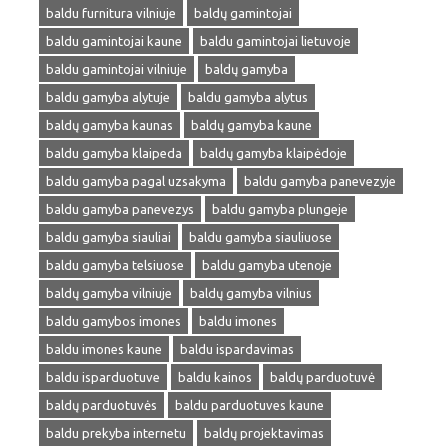
baldu furnitura vilniuje
baldų gamintojai
baldu gamintojai kaune
baldu gamintojai lietuvoje
baldu gamintojai vilniuje
baldų gamyba
baldu gamyba alytuje
baldu gamyba alytus
baldų gamyba kaunas
baldų gamyba kaune
baldu gamyba klaipeda
baldų gamyba klaipėdoje
baldu gamyba pagal uzsakyma
baldu gamyba panevezyje
baldu gamyba panevezys
baldu gamyba plungeje
baldu gamyba siauliai
baldu gamyba siauliuose
baldu gamyba telsiuose
baldu gamyba utenoje
baldų gamyba vilniuje
baldų gamyba vilnius
baldu gamybos imones
baldu imones
baldu imones kaune
baldu ispardavimas
baldu isparduotuve
baldu kainos
baldų parduotuvė
baldų parduotuvės
baldu parduotuves kaune
baldu prekyba internetu
baldų projektavimas