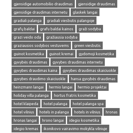
gjensidige automobilio draudimas
gjensidige draudimas
gjensidige draudimas internetu
glaskek langai
gradiali palanga
gradiali viesbutis palangoje
grafų baldai
grafu baldai kainos
graži sodyba
grazi veido oda
gražiausia sodyba
graziausios sodybos vestuvems
green viesbutis
guinot kosmetika
guinot kremai
gydomoji kosmetika
gyvybės draudimas
gyvybes draudimas internetu
gyvybes draudimas kaina
gyvybes draudimas skaiciuokle
gyvybes draudimo skaiciuokle
hansa gyvybės draudimas
heinzmann langai
hermio langai
hermio projektai
holiday villa palanga
hortus fratris kosmetika
hotel klaipeda
hotel palanga
hotel palanga spa
hotel vilnius
hotels in palanga
hotels in vilnius
hronas
hronas langai
hrono langai
idegio kosmetika
idegio kremas
ikonikovo vairavimo mokykla vilniuje