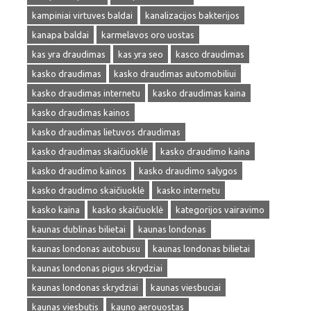
kampiniai virtuves baldai
kanalizacijos bakterijos
kanapa baldai
karmelavos oro uostas
kas yra draudimas
kas yra seo
kasco draudimas
kasko draudimas
kasko draudimas automobiliui
kasko draudimas internetu
kasko draudimas kaina
kasko draudimas kainos
kasko draudimas lietuvos draudimas
kasko draudimas skaičiuoklė
kasko draudimo kaina
kasko draudimo kainos
kasko draudimo salygos
kasko draudimo skaičiuoklė
kasko internetu
kasko kaina
kasko skaičiuoklė
kategorijos vairavimo
kaunas dublinas bilietai
kaunas londonas
kaunas londonas autobusu
kaunas londonas bilietai
kaunas londonas pigus skrydziai
kaunas londonas skrydziai
kaunas viesbuciai
kaunas viesbutis
kauno aerouostas