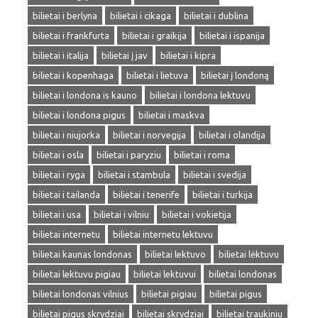
bilietai i berlyna
bilietai i cikaga
bilietai i dublina
bilietai i frankfurta
bilietai i graikija
bilietai i ispanija
bilietai i italija
bilietai į jav
bilietai i kipra
bilietai i kopenhaga
bilietai i lietuva
bilietai į londoną
bilietai i londona is kauno
bilietai i londona lektuvu
bilietai i londona pigus
bilietai i maskva
bilietai i niujorka
bilietai i norvegija
bilietai i olandija
bilietai i osla
bilietai i paryziu
bilietai i roma
bilietai i ryga
bilietai i stambula
bilietai i svedija
bilietai i tailanda
bilietai i tenerife
bilietai i turkija
bilietai i usa
bilietai i vilniu
bilietai i vokietija
bilietai internetu
bilietai internetu lektuvu
bilietai kaunas londonas
bilietai lektuvo
bilietai lėktuvu
bilietai lektuvu pigiau
bilietai lektuvui
bilietai londonas
bilietai londonas vilnius
bilietai pigiau
bilietai pigus
bilietai pigus skrydziai
bilietai skrydziai
bilietai traukiniu