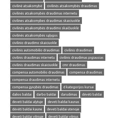
civilinė atsakomybė
civilinės atsakomybės draudimas
civilinės atsakomybės draudimas internetu
civilines atsakomybes draudimas skaiciuokle
civilinės atsakomybės draudimo skaičiuoklė
civilinės atsakomybės sąlygos
civilinio draudimo skaiciuokle
civilinis automobilio draudimas
civilinis draudimas
civilinis draudimas internetu
civilinis draudimas pigiausias
civilinis draudimas skaiciuokle
cmr draudimas
compensa automobilio draudimas
compensa draudimas
compensa draudimas internetu
compensa gyvybės draudimas
d kategorijos kursai
dalios baldai
darbo baldai
darudimas
dėvėti baldai
deveti baldai alytuje
deveti baldai kaunas
dėvėti baldai kaune
deveti baldai utenoje
deveti baldai vilniuje
deveti baldai vilnius