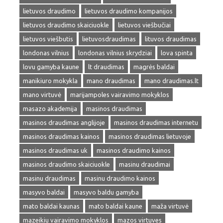
lietuvos draudimo
lietuvos draudimo kompanijos
lietuvos draudimo skaiciuokle
lietuvos viešbučiai
lietuvos viešbutis
lietuvosdraudimas
lituvos draudimas
londonas vilnius
londonas vilnius skrydziai
lova spinta
lovu gamyba kaune
lt draudimas
magrės baldai
manikiuro mokykla
mano draudimas
mano draudimas.lt
mano virtuvė
marijampoles vairavimo mokyklos
masazo akademija
masinos draudimas
masinos draudimas anglijoje
masinos draudimas internetu
masinos draudimas kainos
masinos draudimas lietuvoje
masinos draudimas uk
masinos draudimo kainos
masinos draudimo skaiciuokle
masinu draudimai
masinu draudimas
masinu draudimo kainos
masyvo baldai
masyvo baldu gamyba
mato baldai kaunas
mato baldai kaune
maža virtuvė
mazeikiu vairavimo mokyklos
mazos virtuves