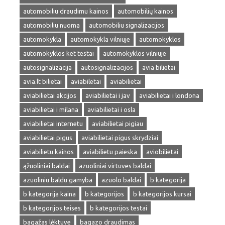
automobiliu draudimu kainos
automobilių kainos
automobiliu nuoma
automobiliu signalizacijos
automokykla
automokykla vilniuje
automokyklos
automokyklos ket testai
automokyklos vilniuje
autosignalizacija
autosignalizacijos
avia bilietai
avia.lt bilietai
aviabiletai
aviabilietai
aviabilietai akcijos
aviabilietai i jav
aviabilietai i londona
aviabilietai i milana
aviabilietai i osla
aviabilietai internetu
aviabilietai pigiau
aviabilietai pigus
aviabilietai pigus skrydziai
aviabilietu kainos
aviabilietu paieska
aviobilietai
ąžuoliniai baldai
azuoliniai virtuves baldai
azuoliniu baldu gamyba
azuolo baldai
b kategorija
b kategorija kaina
b kategorijos
b kategorijos kursai
b kategorijos teises
b kategorijos testai
bagažas lėktuve
bagazo draudimas