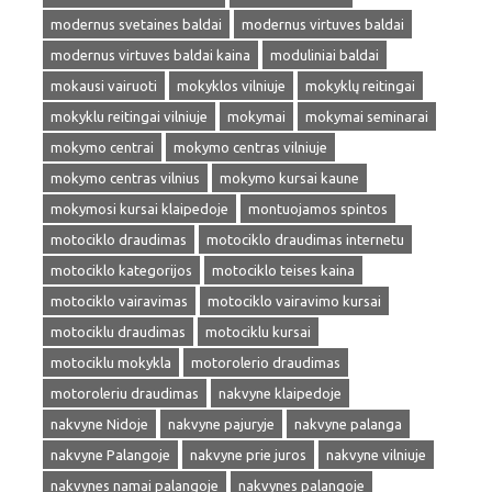
modernus svetaines baldai
modernus virtuves baldai
modernus virtuves baldai kaina
moduliniai baldai
mokausi vairuoti
mokyklos vilniuje
mokyklų reitingai
mokyklu reitingai vilniuje
mokymai
mokymai seminarai
mokymo centrai
mokymo centras vilniuje
mokymo centras vilnius
mokymo kursai kaune
mokymosi kursai klaipedoje
montuojamos spintos
motociklo draudimas
motociklo draudimas internetu
motociklo kategorijos
motociklo teises kaina
motociklo vairavimas
motociklo vairavimo kursai
motociklu draudimas
motociklu kursai
motociklu mokykla
motorolerio draudimas
motoroleriu draudimas
nakvyne klaipedoje
nakvyne Nidoje
nakvyne pajuryje
nakvyne palanga
nakvyne Palangoje
nakvyne prie juros
nakvyne vilniuje
nakvynes namai palangoje
nakvynes palangoje