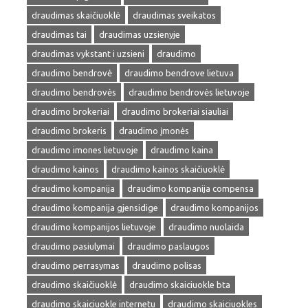
draudimas skaičiuoklė
draudimas sveikatos
draudimas tai
draudimas uzsienyje
draudimas vykstant i uzsieni
draudimo
draudimo bendrovė
draudimo bendrove lietuva
draudimo bendrovės
draudimo bendrovės lietuvoje
draudimo brokeriai
draudimo brokeriai siauliai
draudimo brokeris
draudimo įmonės
draudimo imones lietuvoje
draudimo kaina
draudimo kainos
draudimo kainos skaičiuoklė
draudimo kompanija
draudimo kompanija compensa
draudimo kompanija gjensidige
draudimo kompanijos
draudimo kompanijos lietuvoje
draudimo nuolaida
draudimo pasiulymai
draudimo paslaugos
draudimo perrasymas
draudimo polisas
draudimo skaičiuoklė
draudimo skaiciuokle bta
draudimo skaiciuokle internetu
draudimo skaiciuokles