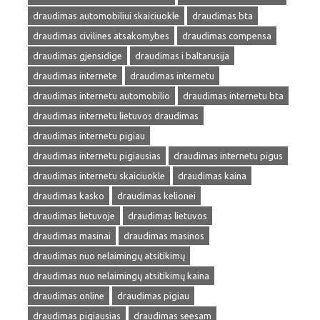
draudimas automobiliui skaiciuokle
draudimas bta
draudimas civilines atsakomybes
draudimas compensa
draudimas gjensidige
draudimas i baltarusija
draudimas internete
draudimas internetu
draudimas internetu automobilio
draudimas internetu bta
draudimas internetu lietuvos draudimas
draudimas internetu pigiau
draudimas internetu pigiausias
draudimas internetu pigus
draudimas internetu skaiciuokle
draudimas kaina
draudimas kasko
draudimas kelionei
draudimas lietuvoje
draudimas lietuvos
draudimas masinai
draudimas masinos
draudimas nuo nelaimingų atsitikimų
draudimas nuo nelaimingų atsitikimų kaina
draudimas online
draudimas pigiau
draudimas pigiausias
draudimas seesam