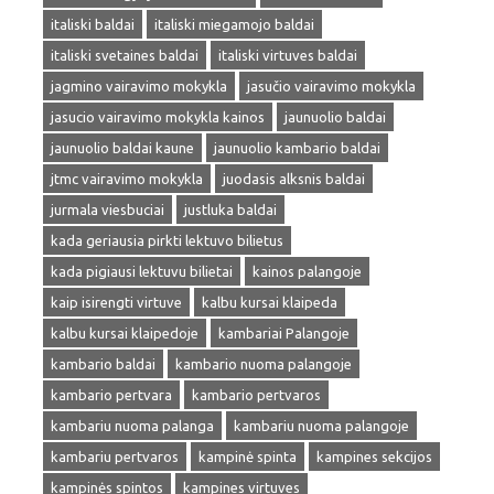
italiski baldai
italiski miegamojo baldai
italiski svetaines baldai
italiski virtuves baldai
jagmino vairavimo mokykla
jasučio vairavimo mokykla
jasucio vairavimo mokykla kainos
jaunuolio baldai
jaunuolio baldai kaune
jaunuolio kambario baldai
jtmc vairavimo mokykla
juodasis alksnis baldai
jurmala viesbuciai
justluka baldai
kada geriausia pirkti lektuvo bilietus
kada pigiausi lektuvu bilietai
kainos palangoje
kaip isirengti virtuve
kalbu kursai klaipeda
kalbu kursai klaipedoje
kambariai Palangoje
kambario baldai
kambario nuoma palangoje
kambario pertvara
kambario pertvaros
kambariu nuoma palanga
kambariu nuoma palangoje
kambariu pertvaros
kampinė spinta
kampines sekcijos
kampinės spintos
kampines virtuves