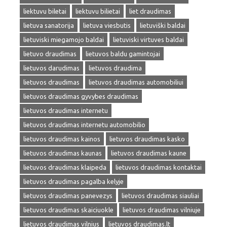
liektuvu biletai
liektuvu bilietai
liet draudimas
lietuva sanatorija
lietuva viesbutis
lietuviški baldai
lietuviski miegamojo baldai
lietuviski virtuves baldai
lietuvo draudimas
lietuvos baldu gamintojai
lietuvos darudimas
lietuvos draudima
lietuvos draudimas
lietuvos draudimas automobiliui
lietuvos draudimas gyvybes draudimas
lietuvos draudimas internetu
lietuvos draudimas internetu automobilio
lietuvos draudimas kainos
lietuvos draudimas kasko
lietuvos draudimas kaunas
lietuvos draudimas kaune
lietuvos draudimas klaipeda
lietuvos draudimas kontaktai
lietuvos draudimas pagalba kelyje
lietuvos draudimas panevezys
lietuvos draudimas siauliai
lietuvos draudimas skaiciuokle
lietuvos draudimas vilniuje
lietuvos draudimas vilnius
lietuvos draudimas.lt