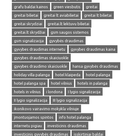
grafu baldai kainos
green viesbutis
greitai
greitai bilietai
greitai lt aviabilietai
greitai lt bilietai
greitai skrydziai
greitai.lt lektuvu bilietai
greitai.lt skrydžiai
gsm saugos sistemos
gsm signalizacija
gyvybės draudimas
gyvybes draudimas internetu
gyvybes draudimas kaina
gyvybes draudimas skaiciuokle
gyvybes draudimo skaiciuokle
hansa gyvybės draudimas
holiday villa palanga
hotel klaipeda
hotel palanga
hotel palanga spa
hotel vilnius
hotels in palanga
hotels in vilnius
i londona
I lygio signalizacija
II lygio signalizacija
III lygio signalizacija
ikonikovo vairavimo mokykla vilniuje
įmontuojamos spintos
info hotel palanga
internetu pigiau
investicinis draudimas
investicinis gyvybės draudimas
isskirtiniai baldai