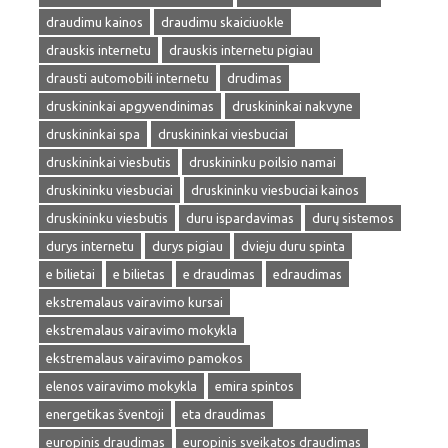
draudimu kainos
draudimu skaiciuokle
drauskis internetu
drauskis internetu pigiau
drausti automobili internetu
drudimas
druskininkai apgyvendinimas
druskininkai nakvyne
druskininkai spa
druskininkai viesbuciai
druskininkai viesbutis
druskininku poilsio namai
druskininku viesbuciai
druskininku viesbuciai kainos
druskininku viesbutis
duru ispardavimas
durų sistemos
durys internetu
durys pigiau
dvieju duru spinta
e bilietai
e bilietas
e draudimas
edraudimas
ekstremalaus vairavimo kursai
ekstremalaus vairavimo mokykla
ekstremalaus vairavimo pamokos
elenos vairavimo mokykla
emira spintos
energetikas šventoji
eta draudimas
europinis draudimas
europinis sveikatos draudimas