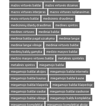
mažos virtuvės baldai
mažos virtuvės dizainas
mazos virtuves interjeras
mazos virtuves isplanavimas
mazu virtuviu baldai
medicininis draudimas
medicininių išlaidų draudimas
medines spintos
medines virtuves
mediniai baldai
mediniai baldai pagal uzsakyma
mediniai langai
mediniai langai vilniuje
mediniai virtuvės baldai
medinių baldų gamyba
medzio masyvo baldai
medzio masyvo virtuves baldai
metalinės spintelės
metalinės spintos
miegamojo baldai
miegamojo baldai akcijos
miegamojo baldai internetu
miegamojo baldai kaunas
miegamojo baldai kaune
miegamojo baldai klaipeda
miegamojo baldai klaipedoje
miegamojo baldai siauliai
miegamojo baldai siauliuose
miegamojo baldai vilniuje
miegamojo baldu komplektai
miegamojo komplektai
miegamojo komplektai akcija