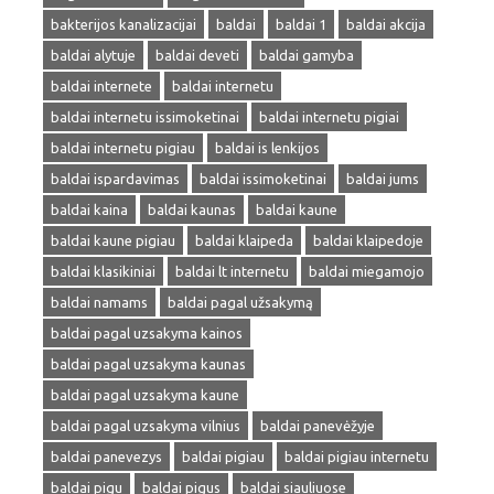
bakterijos kanalizacijai
baldai
baldai 1
baldai akcija
baldai alytuje
baldai deveti
baldai gamyba
baldai internete
baldai internetu
baldai internetu issimoketinai
baldai internetu pigiai
baldai internetu pigiau
baldai is lenkijos
baldai ispardavimas
baldai issimoketinai
baldai jums
baldai kaina
baldai kaunas
baldai kaune
baldai kaune pigiau
baldai klaipeda
baldai klaipedoje
baldai klasikiniai
baldai lt internetu
baldai miegamojo
baldai namams
baldai pagal užsakymą
baldai pagal uzsakyma kainos
baldai pagal uzsakyma kaunas
baldai pagal uzsakyma kaune
baldai pagal uzsakyma vilnius
baldai panevėžyje
baldai panevezys
baldai pigiau
baldai pigiau internetu
baldai pigu
baldai pigus
baldai siauliuose