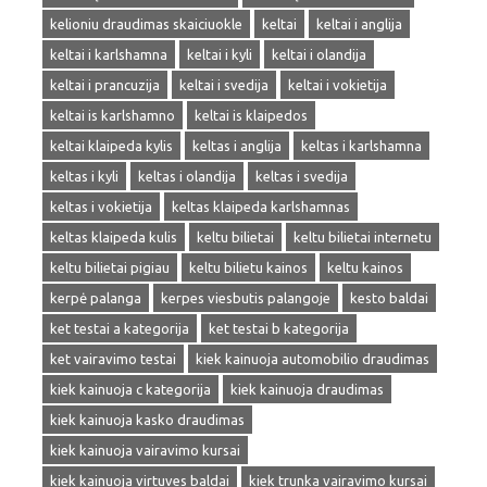
kelioniu draudimas skaiciuokle
keltai
keltai i anglija
keltai i karlshamna
keltai i kyli
keltai i olandija
keltai i prancuzija
keltai i svedija
keltai i vokietija
keltai is karlshamno
keltai is klaipedos
keltai klaipeda kylis
keltas i anglija
keltas i karlshamna
keltas i kyli
keltas i olandija
keltas i svedija
keltas i vokietija
keltas klaipeda karlshamnas
keltas klaipeda kulis
keltu bilietai
keltu bilietai internetu
keltu bilietai pigiau
keltu bilietu kainos
keltu kainos
kerpė palanga
kerpes viesbutis palangoje
kesto baldai
ket testai a kategorija
ket testai b kategorija
ket vairavimo testai
kiek kainuoja automobilio draudimas
kiek kainuoja c kategorija
kiek kainuoja draudimas
kiek kainuoja kasko draudimas
kiek kainuoja vairavimo kursai
kiek kainuoja virtuves baldai
kiek trunka vairavimo kursai