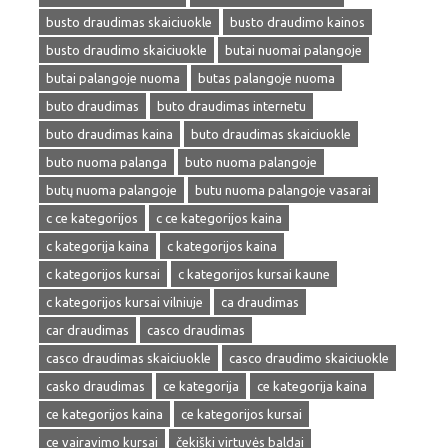
busto draudimas skaiciuokle
busto draudimo kainos
busto draudimo skaiciuokle
butai nuomai palangoje
butai palangoje nuoma
butas palangoje nuoma
buto draudimas
buto draudimas internetu
buto draudimas kaina
buto draudimas skaiciuokle
buto nuoma palanga
buto nuoma palangoje
butų nuoma palangoje
butu nuoma palangoje vasarai
c ce kategorijos
c ce kategorijos kaina
c kategorija kaina
c kategorijos kaina
c kategorijos kursai
c kategorijos kursai kaune
c kategorijos kursai vilniuje
ca draudimas
car draudimas
casco draudimas
casco draudimas skaiciuokle
casco draudimo skaiciuokle
casko draudimas
ce kategorija
ce kategorija kaina
ce kategorijos kaina
ce kategorijos kursai
ce vairavimo kursai
čekiški virtuvės baldai