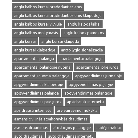
anglu kalbos kursai pradedantiesiems
anglu kalbos kursai pradedantiesiems klaipedoje
anglu kalbos kursai vilniuje
anglu kalbos laikai
anglu kalbos mokymasis
anglu kalbos pamokos
anglu kursai
anglu kursai klaipeda
anglu kursai klaipedoje
antro lygio signalizacija
apartamentai palanga
apartamentai palangoje
apartamentai palangoje nuoma
apartamentai prie juros
apartamentų nuoma palangoje
apgyvendinimas jurmaloje
apgyvendinimas klaipedoje
apgyvendinimas pajuryje
apgyvendinimas palanga
apgyvendinimas palangoje
apgyvendinimas prie juros
apsidrausk internetu
apsidrausti internetu
arv vairavimo mokykla
asmens civilinės atsakomybės draudimas
asmens draudimas
atostogos palangoje
audėjo baldai
auto draudimas
auto draudimas internetu