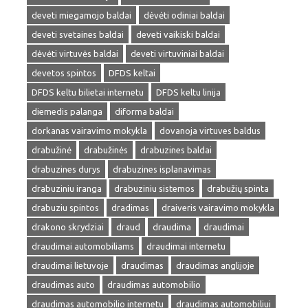
deveti miegamojo baldai
dėvėti odiniai baldai
deveti svetaines baldai
deveti vaikiski baldai
dėvėti virtuvės baldai
deveti virtuviniai baldai
devetos spintos
DFDS keltai
DFDS keltu bilietai internetu
DFDS keltu linija
diemedis palanga
diforma baldai
dorkanas vairavimo mokykla
dovanoja virtuves baldus
drabužinė
drabužinės
drabuzines baldai
drabuzines durys
drabuzines isplanavimas
drabuziniu iranga
drabuziniu sistemos
drabužių spinta
drabuziu spintos
dradimas
draiveris vairavimo mokykla
drakono skrydziai
draud
draudima
draudimai
draudimai automobiliams
draudimai internetu
draudimai lietuvoje
draudimas
draudimas anglijoje
draudimas auto
draudimas automobilio
draudimas automobilio internetu
draudimas automobiliui