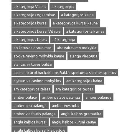
a kategorija Vilnius
a kategorijos
a kategorijos egzaminas
a kategorijos kaina
a kategorijos kursai
a kategorijos kursai kaune
a kategorijos kursai Vilniuje
a kategorijos laikymas
a kategorijos teises
a2 kategorija
ab lietuvos draudimas
abc vairavimo mokykla
abc vairavimo mokykla kaune
alanga viesbutis
alantas virtuves baldai
aliuminio profiliai baldams Raktai spintoms: sieninės spintos
alytaus vairavimo mokyklos
am kategorijos kaina
am kategorijos teises
am kategorijos testas
amber palace
amber palace palanga
amber palanga
amber spa palanga
amber viesbutis
amber viesbutis palanga
anglu kalbos gramatika
anglu kalbos kursai
anglu kalbos kursai kaune
anglu kalbos kursai klaipedoje