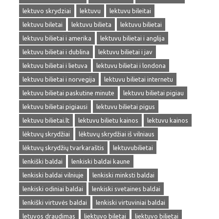
lektuvo skrydziai
lektuvu
lektuvu bileitai
lektuvu biletai
lektuvu bilieta
lektuvu bilietai
lektuvu bilietai i amerika
lektuvu bilietai i anglija
lektuvu bilietai i dublina
lektuvu bilietai i jav
lektuvu bilietai i lietuva
lektuvu bilietai i londona
lektuvu bilietai i norvegija
lektuvu bilietai internetu
lektuvu bilietai paskutine minute
lektuvu bilietai pigiau
lektuvu bilietai pigiausi
lektuvu bilietai pigus
lektuvu bilietai.lt
lektuvu bilietu kainos
lektuvu kainos
lėktuvų skrydžiai
lėktuvų skrydžiai iš vilniaus
lėktuvų skrydžių tvarkaraštis
lektuvubilietai
lenkiški baldai
lenkiski baldai kaune
lenkiski baldai vilniuje
lenkiski minksti baldai
lenkiski odiniai baldai
lenkiski svetaines baldai
lenkiški virtuvės baldai
lenkiski virtuviniai baldai
letuvos draudimas
liektuvo biletai
liektuvo bilietai