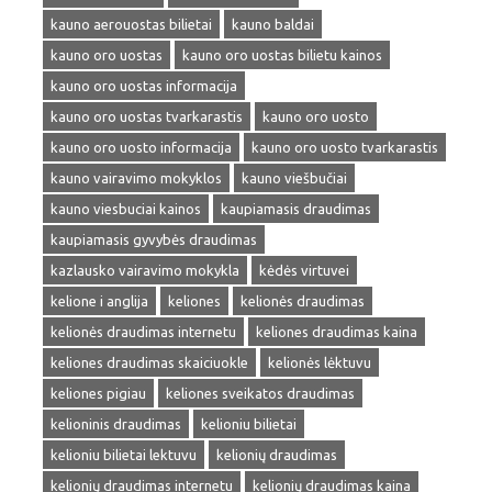
kauno aerouostas bilietai
kauno baldai
kauno oro uostas
kauno oro uostas bilietu kainos
kauno oro uostas informacija
kauno oro uostas tvarkarastis
kauno oro uosto
kauno oro uosto informacija
kauno oro uosto tvarkarastis
kauno vairavimo mokyklos
kauno viešbučiai
kauno viesbuciai kainos
kaupiamasis draudimas
kaupiamasis gyvybės draudimas
kazlausko vairavimo mokykla
kėdės virtuvei
kelione i anglija
keliones
kelionės draudimas
kelionės draudimas internetu
keliones draudimas kaina
keliones draudimas skaiciuokle
kelionės lėktuvu
keliones pigiau
keliones sveikatos draudimas
kelioninis draudimas
kelioniu bilietai
kelioniu bilietai lektuvu
kelionių draudimas
kelionių draudimas internetu
kelionių draudimas kaina