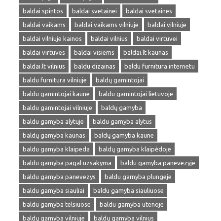
baldai spintos
baldai svetainei
baldai svetaines
baldai vaikams
baldai vaikams vilniuje
baldai vilniuje
baldai vilniuje kainos
baldai vilnius
baldai virtuvei
baldai virtuves
baldai visiems
baldai.lt kaunas
baldai.lt vilnius
baldu dizainas
baldu furnitura internetu
baldu furnitura vilniuje
baldų gamintojai
baldu gamintojai kaune
baldu gamintojai lietuvoje
baldu gamintojai vilniuje
baldų gamyba
baldu gamyba alytuje
baldu gamyba alytus
baldų gamyba kaunas
baldų gamyba kaune
baldu gamyba klaipeda
baldų gamyba klaipėdoje
baldu gamyba pagal uzsakyma
baldu gamyba panevezyje
baldu gamyba panevezys
baldu gamyba plungeje
baldu gamyba siauliai
baldu gamyba siauliuose
baldu gamyba telsiuose
baldu gamyba utenoje
baldų gamyba vilniuje
baldų gamyba vilnius