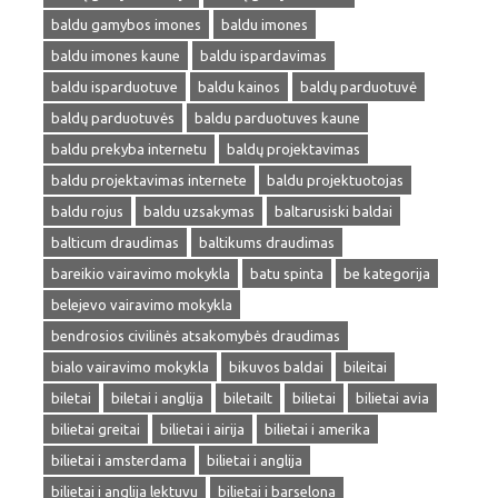
baldu gamybos imones
baldu imones
baldu imones kaune
baldu ispardavimas
baldu isparduotuve
baldu kainos
baldų parduotuvė
baldų parduotuvės
baldu parduotuves kaune
baldu prekyba internetu
baldų projektavimas
baldu projektavimas internete
baldu projektuotojas
baldu rojus
baldu uzsakymas
baltarusiski baldai
balticum draudimas
baltikums draudimas
bareikio vairavimo mokykla
batu spinta
be kategorija
belejevo vairavimo mokykla
bendrosios civilinės atsakomybės draudimas
bialo vairavimo mokykla
bikuvos baldai
bileitai
biletai
biletai i anglija
biletailt
bilietai
bilietai avia
bilietai greitai
bilietai i airija
bilietai i amerika
bilietai i amsterdama
bilietai i anglija
bilietai i anglija lektuvu
bilietai i barselona