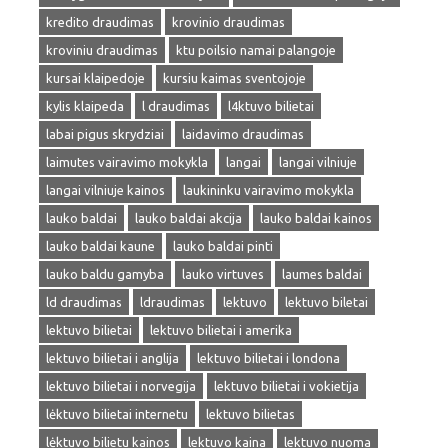
kredito draudimas
krovinio draudimas
kroviniu draudimas
ktu poilsio namai palangoje
kursai klaipedoje
kursiu kaimas sventojoje
kylis klaipeda
l draudimas
l4ktuvo bilietai
labai pigus skrydziai
laidavimo draudimas
laimutes vairavimo mokykla
langai
langai vilniuje
langai vilniuje kainos
laukininku vairavimo mokykla
lauko baldai
lauko baldai akcija
lauko baldai kainos
lauko baldai kaune
lauko baldai pinti
lauko baldu gamyba
lauko virtuves
laumes baldai
ld draudimas
ldraudimas
lektuvo
lektuvo biletai
lektuvo bilietai
lektuvo bilietai i amerika
lektuvo bilietai i anglija
lektuvo bilietai i londona
lektuvo bilietai i norvegija
lektuvo bilietai i vokietija
lėktuvo bilietai internetu
lektuvo bilietas
lėktuvo bilietu kainos
lektuvo kaina
lektuvo nuoma