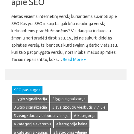
apie SEO
Metas visiems internetinį verslą kuriantiems sužinoti apie
SEO Kas yra SEO ir kaip tai gali būti naudinga verslą
ketinantiems pradėti žmonėms? Vis daugiau ir daugiau
žmonių nori pradėti dirbti sau, t.y., jei ne sukurti didelės
apimties verslą, tai bent susikurti svajonių darbo vietą sau,
kuri taip pat prilygsta verslui, nors ir labai mažos apimties.
Tačiau nepaisant to, koks…
Read More »
SEO paslaugos
1 lygio signalizacija
2 lygio signalizacija
3 lygio signalizacija
3 zvaigzduciu viesbutis vilniuje
5 zvaigzduciu viesbuciai vilniuje
A kategorija
a kategorija eksternu
a kategorija kaina
a kategorija kaunas
a kategorija vilniuje