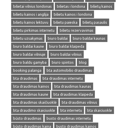
bilietai vilnius londonas
bilietas i londona
bilietų kainos
bilietu kainos i anglija
bilietu kainos i londona
bilietu kainos lektuvu
bilietu paieska
bilietų pasaulis
bilietu pirkimas internetu
bilietu rezervavimas
bilietu uzsakymas
biuro baldai
biuro baldai kaunas
biuro baldai kaune
biuro baldai klaipeda
biuro baldai vilniuje
biuro baldai vilnius
biuro baldu gamyba
biuro spintos
blog
booking palanga
bta automobilio draudimas
bta draudimas
bta draudimas internetu
bta draudimas kainos
bta draudimas kaunas
bta draudimas kaune
bta draudimas klaipeda
bta draudimas skaičiuoklė
bta draudimas vilnius
bta draudimo skaiciuokle
bta internetu
bta skaiciuokle
būsto draudimas
busto draudimas internetu
būsto draudimas kaina
busto draudimas kainos