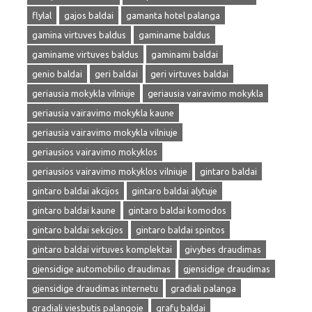
flylal
gajos baldai
gamanta hotel palanga
gamina virtuves baldus
gaminame baldus
gaminame virtuves baldus
gaminami baldai
genio baldai
geri baldai
geri virtuves baldai
geriausia mokykla vilniuje
geriausia vairavimo mokykla
geriausia vairavimo mokykla kaune
geriausia vairavimo mokykla vilniuje
geriausios vairavimo mokyklos
geriausios vairavimo mokyklos vilniuje
gintaro baldai
gintaro baldai akcijos
gintaro baldai alytuje
gintaro baldai kaune
gintaro baldai komodos
gintaro baldai sekcijos
gintaro baldai spintos
gintaro baldai virtuves komplektai
givybes draudimas
gjensidige automobilio draudimas
gjensidige draudimas
gjensidige draudimas internetu
gradiali palanga
gradiali viesbutis palangoje
grafų baldai