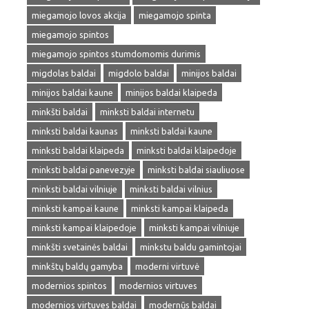
miegamojo lovos akcija
miegamojo spinta
miegamojo spintos
miegamojo spintos stumdomomis durimis
migdolas baldai
migdolo baldai
minijos baldai
minijos baldai kaune
minijos baldai klaipeda
minkšti baldai
minksti baldai internetu
minksti baldai kaunas
minksti baldai kaune
minksti baldai klaipeda
minksti baldai klaipedoje
minksti baldai panevezyje
minksti baldai siauliuose
minksti baldai vilniuje
minksti baldai vilnius
minksti kampai kaune
minksti kampai klaipeda
minksti kampai klaipedoje
minksti kampai vilniuje
minkšti svetainės baldai
minkstu baldu gamintojai
minkštų baldų gamyba
moderni virtuvė
modernios spintos
modernios virtuves
modernios virtuves baldai
modernūs baldai