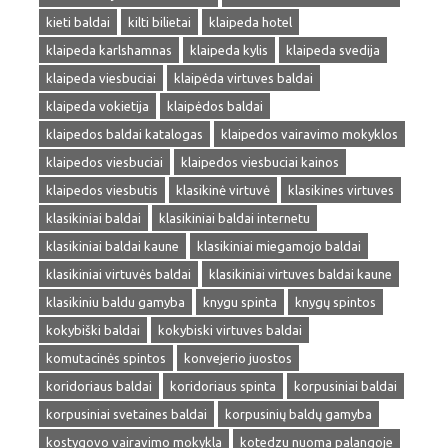
kieti baldai
kilti bilietai
klaipeda hotel
klaipeda karlshamnas
klaipeda kylis
klaipeda svedija
klaipeda viesbuciai
klaipėda virtuves baldai
klaipeda vokietija
klaipėdos baldai
klaipedos baldai katalogas
klaipedos vairavimo mokyklos
klaipedos viesbuciai
klaipedos viesbuciai kainos
klaipedos viesbutis
klasikinė virtuvė
klasikines virtuves
klasikiniai baldai
klasikiniai baldai internetu
klasikiniai baldai kaune
klasikiniai miegamojo baldai
klasikiniai virtuvės baldai
klasikiniai virtuves baldai kaune
klasikiniu baldu gamyba
knygu spinta
knygų spintos
kokybiški baldai
kokybiski virtuves baldai
komutacinės spintos
konvejerio juostos
koridoriaus baldai
koridoriaus spinta
korpusiniai baldai
korpusiniai svetaines baldai
korpusinių baldų gamyba
kostygovo vairavimo mokykla
kotedzu nuoma palangoje