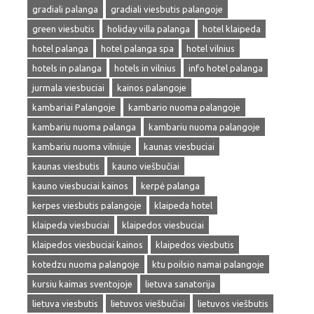
gradiali palanga
gradiali viesbutis palangoje
green viesbutis
holiday villa palanga
hotel klaipeda
hotel palanga
hotel palanga spa
hotel vilnius
hotels in palanga
hotels in vilnius
info hotel palanga
jurmala viesbuciai
kainos palangoje
kambariai Palangoje
kambario nuoma palangoje
kambariu nuoma palanga
kambariu nuoma palangoje
kambariu nuoma vilniuje
kaunas viesbuciai
kaunas viesbutis
kauno viešbučiai
kauno viesbuciai kainos
kerpė palanga
kerpes viesbutis palangoje
klaipeda hotel
klaipeda viesbuciai
klaipedos viesbuciai
klaipedos viesbuciai kainos
klaipedos viesbutis
kotedzu nuoma palangoje
ktu poilsio namai palangoje
kursiu kaimas sventojoje
lietuva sanatorija
lietuva viesbutis
lietuvos viešbučiai
lietuvos viešbutis