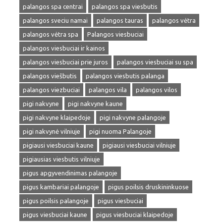
palangos spa centrai
palangos spa viesbutis
palangos sveciu namai
palangos tauras
palangos vėtra
palangos vėtra spa
Palangos viesbuciai
palangos viesbuciai ir kainos
palangos viesbuciai prie juros
palangos viesbuciai su spa
palangos viešbutis
palangos viesbutis palanga
palangos viezbuciai
palangos vila
palangos vilos
pigi nakvyne
pigi nakvyne kaune
pigi nakvyne klaipedoje
pigi nakvyne palangoje
pigi nakvynė vilniuje
pigi nuoma Palangoje
pigiausi viesbuciai kaune
pigiausi viesbuciai vilniuje
pigiausias viesbutis vilniuje
pigus apgyvendinimas palangoje
pigus kambariai palangoje
pigus poilsis druskininkuose
pigus poilsis palangoje
pigus viesbuciai
pigus viesbuciai kaune
pigus viesbuciai klaipedoje