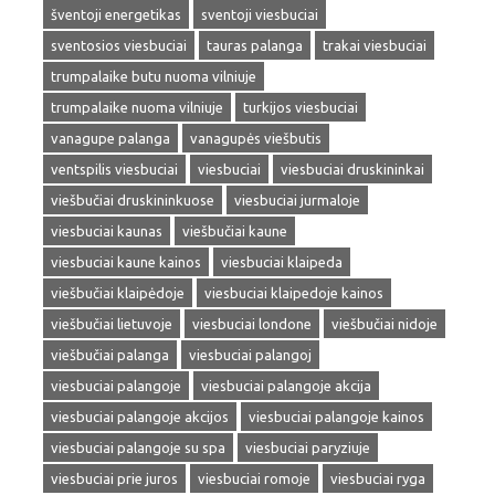
šventoji energetikas
sventoji viesbuciai
sventosios viesbuciai
tauras palanga
trakai viesbuciai
trumpalaike butu nuoma vilniuje
trumpalaike nuoma vilniuje
turkijos viesbuciai
vanagupe palanga
vanagupės viešbutis
ventspilis viesbuciai
viesbuciai
viesbuciai druskininkai
viešbučiai druskininkuose
viesbuciai jurmaloje
viesbuciai kaunas
viešbučiai kaune
viesbuciai kaune kainos
viesbuciai klaipeda
viešbučiai klaipėdoje
viesbuciai klaipedoje kainos
viešbučiai lietuvoje
viesbuciai londone
viešbučiai nidoje
viešbučiai palanga
viesbuciai palangoj
viesbuciai palangoje
viesbuciai palangoje akcija
viesbuciai palangoje akcijos
viesbuciai palangoje kainos
viesbuciai palangoje su spa
viesbuciai paryziuje
viesbuciai prie juros
viesbuciai romoje
viesbuciai ryga