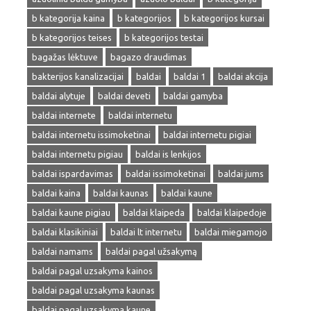
b kategorija kaina
b kategorijos
b kategorijos kursai
b kategorijos teises
b kategorijos testai
bagažas lėktuve
bagazo draudimas
bakterijos kanalizacijai
baldai
baldai 1
baldai akcija
baldai alytuje
baldai deveti
baldai gamyba
baldai internete
baldai internetu
baldai internetu issimoketinai
baldai internetu pigiai
baldai internetu pigiau
baldai is lenkijos
baldai ispardavimas
baldai issimoketinai
baldai jums
baldai kaina
baldai kaunas
baldai kaune
baldai kaune pigiau
baldai klaipeda
baldai klaipedoje
baldai klasikiniai
baldai lt internetu
baldai miegamojo
baldai namams
baldai pagal užsakymą
baldai pagal uzsakyma kainos
baldai pagal uzsakyma kaunas
baldai pagal uzsakyma kaune