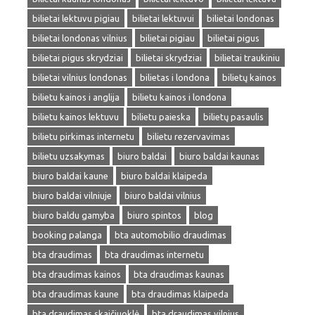
bilietai lektuvu pigiau
bilietai lektuvui
bilietai londonas
bilietai londonas vilnius
bilietai pigiau
bilietai pigus
bilietai pigus skrydziai
bilietai skrydziai
bilietai traukiniu
bilietai vilnius londonas
bilietas i londona
bilietų kainos
bilietu kainos i anglija
bilietu kainos i londona
bilietu kainos lektuvu
bilietu paieska
bilietų pasaulis
bilietu pirkimas internetu
bilietu rezervavimas
bilietu uzsakymas
biuro baldai
biuro baldai kaunas
biuro baldai kaune
biuro baldai klaipeda
biuro baldai vilniuje
biuro baldai vilnius
biuro baldu gamyba
biuro spintos
blog
booking palanga
bta automobilio draudimas
bta draudimas
bta draudimas internetu
bta draudimas kainos
bta draudimas kaunas
bta draudimas kaune
bta draudimas klaipeda
bta draudimas skaičiuoklė
bta draudimas vilnius