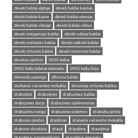
deveti baldai alytuje
deveti baldai kaunas
dėvėti baldai kaune
deveti baldai utenoje
deveti baldai vilniuje
deveti baldai vilnius
deveti miegamojo baldai
dėvėti odiniai baldai
deveti svetaines baldai
deveti vaikiski baldai
dėvėti virtuvės baldai
deveti virtuviniai baldai
devetos spintos
DFDS keltai
DFDS keltu bilietai internetu
DFDS keltu linija
diemedis palanga
diforma baldai
dorkanas vairavimo mokykla
dovanoja virtuves baldus
drabužinė
drabužinės
drabuzines baldai
drabuzines durys
drabuzines isplanavimas
drabuziniu iranga
drabuziniu sistemos
drabužių spinta
drabuziu spintos
dradimas
draiveris vairavimo mokykla
drakono skrydziai
draud
draudima
draudimai
draudimai automobiliams
draudimai internetu