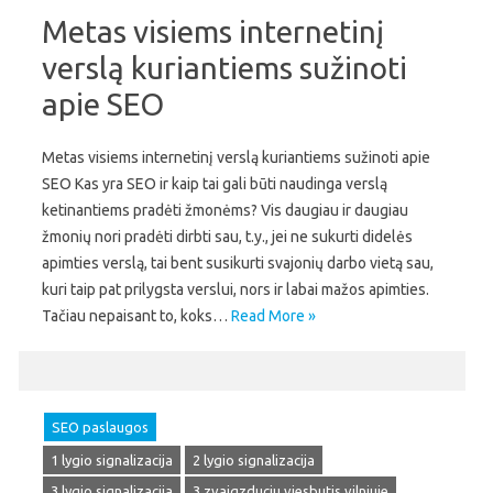
Metas visiems internetinį
verslą kuriantiems sužinoti
apie SEO
Metas visiems internetinį verslą kuriantiems sužinoti apie
SEO Kas yra SEO ir kaip tai gali būti naudinga verslą
ketinantiems pradėti žmonėms? Vis daugiau ir daugiau
žmonių nori pradėti dirbti sau, t.y., jei ne sukurti didelės
apimties verslą, tai bent susikurti svajonių darbo vietą sau,
kuri taip pat prilygsta verslui, nors ir labai mažos apimties.
Tačiau nepaisant to, koks…
Read More »
SEO paslaugos
1 lygio signalizacija
2 lygio signalizacija
3 lygio signalizacija
3 zvaigzduciu viesbutis vilniuje