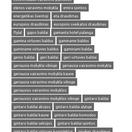
elenos vairavimo mokykla
emira spintos
energetikas šventoji
eta draudimas
europinis draudimas
europinis sveikatos draudimas
flylal
gajos baldai
gamanta hotel palanga
gamina virtuves baldus
gaminame baldus
gaminame virtuves baldus
gaminami baldai
genio baldai
geri baldai
geri virtuves baldai
geriausia mokykla vilniuje
geriausia vairavimo mokykla
geriausia vairavimo mokykla kaune
geriausia vairavimo mokykla vilniuje
geriausios vairavimo mokyklos
geriausios vairavimo mokyklos vilniuje
gintaro baldai
gintaro baldai akcijos
gintaro baldai alytuje
gintaro baldai kaune
gintaro baldai komodos
gintaro baldai sekcijos
gintaro baldai spintos
gintaro baldai virtuves komplektai
givybes draudimas