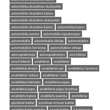
automobilių draudimas skaičiuoklė
automobiliu draudimo kainos
automobiliu draudimo skaiciuokle
automobiliu draudimu kainos
automobilių kainos
automobiliu nuoma
automobiliu signalizacijos
automokykla
automokykla vilniuje
automokyklos
automokyklos ket testai
automokyklos vilniuje
autosignalizacija
autosignalizacijos
avia bilietai
avia.lt bilietai
aviabiletai
aviabilietai
aviabilietai akcijos
aviabilietai i jav
aviabilietai i londona
aviabilietai i milana
aviabilietai i osla
aviabilietai internetu
aviabilietai pigiau
aviabilietai pigus
aviabilietai pigus skrydziai
aviabilietu kainos
aviabilietu paieska
aviobilietai
ąžuoliniai baldai
azuoliniai virtuves baldai
azuoliniu baldu gamyba
azuolo baldai
b kategorija