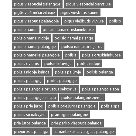
pigus viesbuciai palangoje
pigus viesbuciai paryziuje
pigūs viešbučiai vilniuje
pigus viesbutis kaune
pigus viesbutis palangoje
pigus viešbutis vilniuje
poilsio
poilsio namai
poilsio namai druskininkuose
poilsio namai nidoje
poilsio namai palanga
poilsio namai palangoje
poilsio namai prie juros
poilsio nameliai palangoje
poilsis
poilsis druskininkuose
poilsis dviems
poilsis lietuvoje
poilsis nidoje
poilsis nidoje kainos
poilsis pajūryje
poilsis palanga
poilsis palangoj
poilsis palangoje
poilsis palangoje privatus sektorius
poilsis palangoje spa
poilsis palangoje su spa
poilsis palangoje ziema
poilsis prie jūros
poilsis prie juros palangoje
poilsis spa
poilsis su nakvyne
pramogos palangoje
prie juros palanga
prie parko viesbutis palanga
priejuros.lt palanga
romantiskas savaitgalis palangoje