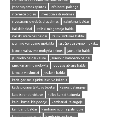
įmontuojamos spintos
info hotel palanga
internetu pigiau
investicinis draudimas
investicinis gyvybės draudimas
isskirtiniai baldai
italiski baldai
italiski miegamojo baldai
italiski svetaines baldai
italiski virtuves baldai
jagmino vairavimo mokykla
jasučio vairavimo mokykla
jasucio vairavimo mokykla kainos
jaunuolio baldai
jaunuolio baldai kaune
jaunuolio kambario baldai
jtmc vairavimo mokykla
juodasis alksnis baldai
jurmala viesbuciai
justluka baldai
kada geriausia pirkti lektuvo bilietus
kada pigiausi lektuvu bilietai
kainos palangoje
kaip isirengti virtuve
kalbu kursai klaipeda
kalbu kursai klaipedoje
kambariai Palangoje
kambario baldai
kambario nuoma palangoje
kambario pertvara
kambario pertvaros