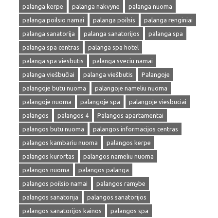
palanga kerpe
palanga nakvyne
palanga nuoma
palanga poilsio namai
palanga poilsis
palanga renginiai
palanga sanatorija
palanga sanatorijos
palanga spa
palanga spa centras
palanga spa hotel
palanga spa viesbutis
palanga sveciu namai
palanga viešbučiai
palanga viešbutis
Palangoje
palangoje butu nuoma
palangoje nameliu nuoma
palangoje nuoma
palangoje spa
palangoje viesbuciai
palangos
palangos 4
Palangos apartamentai
palangos butu nuoma
palangos informacijos centras
palangos kambariu nuoma
palangos kerpe
palangos kurortas
palangos nameliu nuoma
palangos nuoma
palangos palanga
palangos poilsio namai
palangos ramybe
palangos sanatorija
palangos sanatorijos
palangos sanatorijos kainos
palangos spa