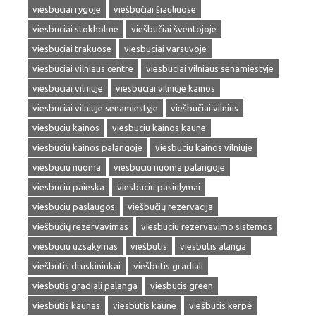
viesbuciai rygoje
viešbučiai šiauliuose
viesbuciai stokholme
viešbučiai šventojoje
viesbuciai trakuose
viesbuciai varsuvoje
viesbuciai vilniaus centre
viesbuciai vilniaus senamiestyje
viesbuciai vilniuje
viesbuciai vilniuje kainos
viesbuciai vilniuje senamiestyje
viešbučiai vilnius
viesbuciu kainos
viesbuciu kainos kaune
viesbuciu kainos palangoje
viesbuciu kainos vilniuje
viesbuciu nuoma
viesbuciu nuoma palangoje
viesbuciu paieska
viesbuciu pasiulymai
viesbuciu paslaugos
viešbučių rezervacija
viešbučių rezervavimas
viesbuciu rezervavimo sistemos
viesbuciu uzsakymas
viešbutis
viesbutis alanga
viešbutis druskininkai
viešbutis gradiali
viesbutis gradiali palanga
viesbutis green
viesbutis kaunas
viesbutis kaune
viešbutis kerpė