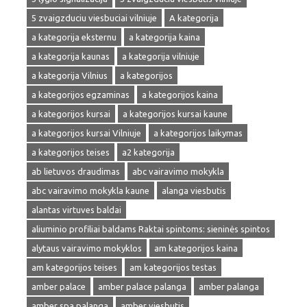
5 zvaigzduciu viesbuciai vilniuje
A kategorija
a kategorija eksternu
a kategorija kaina
a kategorija kaunas
a kategorija vilniuje
a kategorija Vilnius
a kategorijos
a kategorijos egzaminas
a kategorijos kaina
a kategorijos kursai
a kategorijos kursai kaune
a kategorijos kursai Vilniuje
a kategorijos laikymas
a kategorijos teises
a2 kategorija
ab lietuvos draudimas
abc vairavimo mokykla
abc vairavimo mokykla kaune
alanga viesbutis
alantas virtuves baldai
aliuminio profiliai baldams Raktai spintoms: sieninės spintos
alytaus vairavimo mokyklos
am kategorijos kaina
am kategorijos teises
am kategorijos testas
amber palace
amber palace palanga
amber palanga
amber spa palanga
amber viesbutis