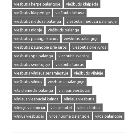
viesbutis kerpe palangoje
viešbutis klaipėda
viešbutis klaipėdoje
viešbutis lietuva
viesbutis meduza palanga
viesbutis meduza palangoje
viešbutis nidoje
viešbutis palanga
viesbutis palanga kainos
viešbutis palangoje
viesbutis palangoje prie juros
viesbutis prie juros
viesbutis spa palanga
viesbutis sventoji
viesbutis sventojoje
viesbutis tauras
viesbutis vilniaus senamiestyje
viešbutis vilniuje
viešbutis vilnius
viezbuciai palangoje
vila diemedis palanga
vilniaus viesbuciai
vilniaus viesbuciai kainos
vilniaus viesbutis
vilniuje viesbuciai
vilnius hotel
vilnius hotels
vilnius viešbučiai
vilos nuoma palangoje
vilos palangoje