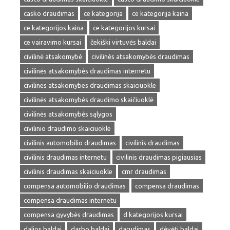
casko draudimas
ce kategorija
ce kategorija kaina
ce kategorijos kaina
ce kategorijos kursai
ce vairavimo kursai
čekiški virtuvės baldai
civilinė atsakomybė
civilinės atsakomybės draudimas
civilinės atsakomybės draudimas internetu
civilines atsakomybes draudimas skaiciuokle
civilinės atsakomybės draudimo skaičiuoklė
civilinės atsakomybės sąlygos
civilinio draudimo skaiciuokle
civilinis automobilio draudimas
civilinis draudimas
civilinis draudimas internetu
civilinis draudimas pigiausias
civilinis draudimas skaiciuokle
cmr draudimas
compensa automobilio draudimas
compensa draudimas
compensa draudimas internetu
compensa gyvybės draudimas
d kategorijos kursai
dalios baldai
darbo baldai
darudimas
dėvėti baldai