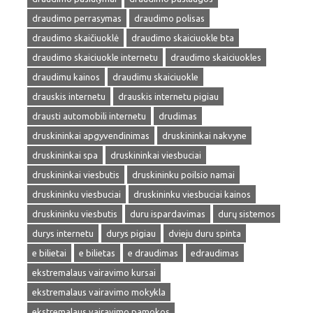
draudimo perrasymas
draudimo polisas
draudimo skaičiuoklė
draudimo skaiciuokle bta
draudimo skaiciuokle internetu
draudimo skaiciuokles
draudimu kainos
draudimu skaiciuokle
drauskis internetu
drauskis internetu pigiau
drausti automobili internetu
drudimas
druskininkai apgyvendinimas
druskininkai nakvyne
druskininkai spa
druskininkai viesbuciai
druskininkai viesbutis
druskininku poilsio namai
druskininku viesbuciai
druskininku viesbuciai kainos
druskininku viesbutis
duru ispardavimas
durų sistemos
durys internetu
durys pigiau
dvieju duru spinta
e bilietai
e bilietas
e draudimas
edraudimas
ekstremalaus vairavimo kursai
ekstremalaus vairavimo mokykla
ekstremalaus vairavimo pamokos