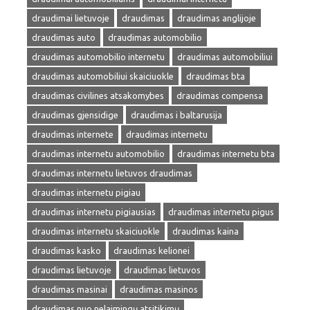
draudimai lietuvoje
draudimas
draudimas anglijoje
draudimas auto
draudimas automobilio
draudimas automobilio internetu
draudimas automobiliui
draudimas automobiliui skaiciuokle
draudimas bta
draudimas civilines atsakomybes
draudimas compensa
draudimas gjensidige
draudimas i baltarusija
draudimas internete
draudimas internetu
draudimas internetu automobilio
draudimas internetu bta
draudimas internetu lietuvos draudimas
draudimas internetu pigiau
draudimas internetu pigiausias
draudimas internetu pigus
draudimas internetu skaiciuokle
draudimas kaina
draudimas kasko
draudimas kelionei
draudimas lietuvoje
draudimas lietuvos
draudimas masinai
draudimas masinos
draudimas nuo nelaimingų atsitikimų