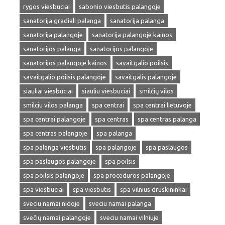
rygos viesbuciai
sabonio viesbutis palangoje
sanatorija gradiali palanga
sanatorija palanga
sanatorija palangoje
sanatorija palangoje kainos
sanatorijos palanga
sanatorijos palangoje
sanatorijos palangoje kainos
savaitgalio poilsis
savaitgalio poilsis palangoje
savaitgalis palangoje
siauliai viesbuciai
siauliu viesbuciai
smilčių vilos
smilciu vilos palanga
spa centrai
spa centrai lietuvoje
spa centrai palangoje
spa centras
spa centras palanga
spa centras palangoje
spa palanga
spa palanga viesbutis
spa palangoje
spa paslaugos
spa paslaugos palangoje
spa poilsis
spa poilsis palangoje
spa proceduros palangoje
spa viesbuciai
spa viesbutis
spa vilnius druskininkai
sveciu namai nidoje
sveciu namai palanga
svečių namai palangoje
sveciu namai vilniuje