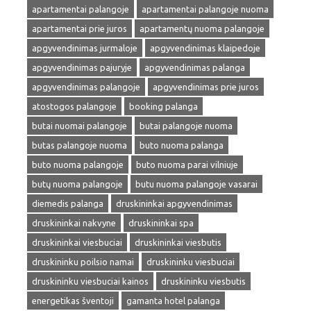
apartamentai palangoje
apartamentai palangoje nuoma
apartamentai prie juros
apartamentų nuoma palangoje
apgyvendinimas jurmaloje
apgyvendinimas klaipedoje
apgyvendinimas pajuryje
apgyvendinimas palanga
apgyvendinimas palangoje
apgyvendinimas prie juros
atostogos palangoje
booking palanga
butai nuomai palangoje
butai palangoje nuoma
butas palangoje nuoma
buto nuoma palanga
buto nuoma palangoje
buto nuoma parai vilniuje
butų nuoma palangoje
butu nuoma palangoje vasarai
diemedis palanga
druskininkai apgyvendinimas
druskininkai nakvyne
druskininkai spa
druskininkai viesbuciai
druskininkai viesbutis
druskininku poilsio namai
druskininku viesbuciai
druskininku viesbuciai kainos
druskininku viesbutis
energetikas šventoji
gamanta hotel palanga