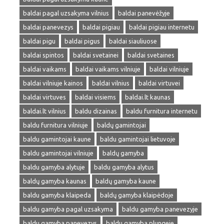
baldai pagal uzsakyma vilnius
baldai panevėžyje
baldai panevezys
baldai pigiau
baldai pigiau internetu
baldai pigu
baldai pigus
baldai siauliuose
baldai spintos
baldai svetainei
baldai svetaines
baldai vaikams
baldai vaikams vilniuje
baldai vilniuje
baldai vilniuje kainos
baldai vilnius
baldai virtuvei
baldai virtuves
baldai visiems
baldai.lt kaunas
baldai.lt vilnius
baldu dizainas
baldu furnitura internetu
baldu furnitura vilniuje
baldų gamintojai
baldu gamintojai kaune
baldu gamintojai lietuvoje
baldu gamintojai vilniuje
baldų gamyba
baldu gamyba alytuje
baldu gamyba alytus
baldų gamyba kaunas
baldų gamyba kaune
baldu gamyba klaipeda
baldų gamyba klaipėdoje
baldu gamyba pagal uzsakyma
baldu gamyba panevezyje
baldu gamyba panevezys
baldu gamyba plungeje