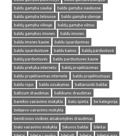
baldu gamyba siauliai
baldu gamyba siauliuose
baldu gamyba telsiuose
baldu gamyba utenoje
baldų gamyba vilniuje
baldų gamyba vilnius
baldu gamybos imones
baldu imones
baldu imones kaune
baldu ispardavimas
baldu isparduotuve
baldu kainos
baldų parduotuvė
baldų parduotuvės
baldu parduotuves kaune
baldu prekyba internetu
baldų projektavimas
baldu projektavimas internete
baldu projektuotojas
baldu rojus
baldu uzsakymas
baltarusiski baldai
balticum draudimas
baltikums draudimas
bareikio vairavimo mokykla
batu spinta
be kategorija
belejevo vairavimo mokykla
bendrosios civilinės atsakomybės draudimas
bialo vairavimo mokykla
bikuvos baldai
bileitai
biletai
biletai i anglija
biletailt
bilietai
bilietai avia