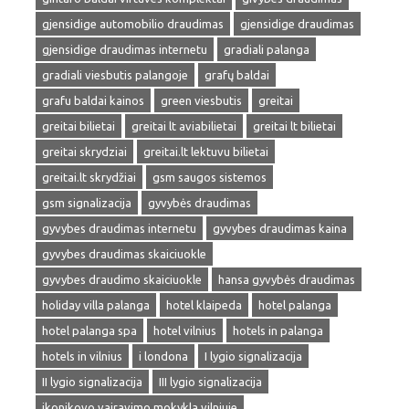
gjensidige automobilio draudimas
gjensidige draudimas
gjensidige draudimas internetu
gradiali palanga
gradiali viesbutis palangoje
grafų baldai
grafu baldai kainos
green viesbutis
greitai
greitai bilietai
greitai lt aviabilietai
greitai lt bilietai
greitai skrydziai
greitai.lt lektuvu bilietai
greitai.lt skrydžiai
gsm saugos sistemos
gsm signalizacija
gyvybės draudimas
gyvybes draudimas internetu
gyvybes draudimas kaina
gyvybes draudimas skaiciuokle
gyvybes draudimo skaiciuokle
hansa gyvybės draudimas
holiday villa palanga
hotel klaipeda
hotel palanga
hotel palanga spa
hotel vilnius
hotels in palanga
hotels in vilnius
i londona
I lygio signalizacija
II lygio signalizacija
III lygio signalizacija
ikonikovo vairavimo mokykla vilniuje