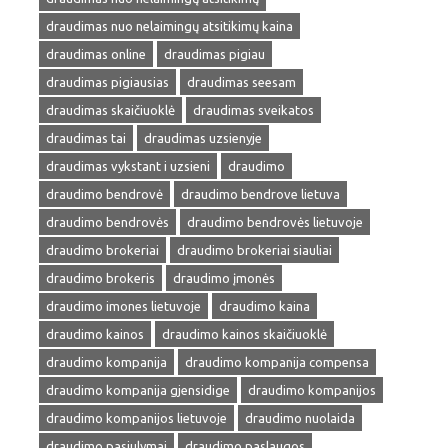
draudimas nuo nelaimingų atsitikimų kaina
draudimas online
draudimas pigiau
draudimas pigiausias
draudimas seesam
draudimas skaičiuoklė
draudimas sveikatos
draudimas tai
draudimas uzsienyje
draudimas vykstant i uzsieni
draudimo
draudimo bendrovė
draudimo bendrove lietuva
draudimo bendrovės
draudimo bendrovės lietuvoje
draudimo brokeriai
draudimo brokeriai siauliai
draudimo brokeris
draudimo įmonės
draudimo imones lietuvoje
draudimo kaina
draudimo kainos
draudimo kainos skaičiuoklė
draudimo kompanija
draudimo kompanija compensa
draudimo kompanija gjensidige
draudimo kompanijos
draudimo kompanijos lietuvoje
draudimo nuolaida
draudimo pasiulymai
draudimo paslaugos