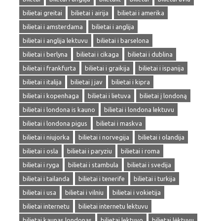
bilietai greitai
bilietai i airija
bilietai i amerika
bilietai i amsterdama
bilietai i anglija
bilietai i anglija lektuvu
bilietai i barselona
bilietai i berlyna
bilietai i cikaga
bilietai i dublina
bilietai i frankfurta
bilietai i graikija
bilietai i ispanija
bilietai i italija
bilietai į jav
bilietai i kipra
bilietai i kopenhaga
bilietai i lietuva
bilietai į londoną
bilietai i londona is kauno
bilietai i londona lektuvu
bilietai i londona pigus
bilietai i maskva
bilietai i niujorka
bilietai i norvegija
bilietai i olandija
bilietai i osla
bilietai i paryziu
bilietai i roma
bilietai i ryga
bilietai i stambula
bilietai i svedija
bilietai i tailanda
bilietai i tenerife
bilietai i turkija
bilietai i usa
bilietai i vilniu
bilietai i vokietija
bilietai internetu
bilietai internetu lektuvu
bilietai kaunas londonas
bilietai lektuvo
bilietai lėktuvu