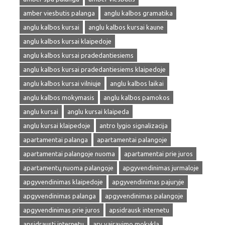
amber viesbutis palanga
anglu kalbos gramatika
anglu kalbos kursai
anglu kalbos kursai kaune
anglu kalbos kursai klaipedoje
anglu kalbos kursai pradedantiesiems
anglu kalbos kursai pradedantiesiems klaipedoje
anglu kalbos kursai vilniuje
anglu kalbos laikai
anglu kalbos mokymasis
anglu kalbos pamokos
anglu kursai
anglu kursai klaipeda
anglu kursai klaipedoje
antro lygio signalizacija
apartamentai palanga
apartamentai palangoje
apartamentai palangoje nuoma
apartamentai prie juros
apartamentų nuoma palangoje
apgyvendinimas jurmaloje
apgyvendinimas klaipedoje
apgyvendinimas pajuryje
apgyvendinimas palanga
apgyvendinimas palangoje
apgyvendinimas prie juros
apsidrausk internetu
apsidrausti internetu
arv vairavimo mokykla