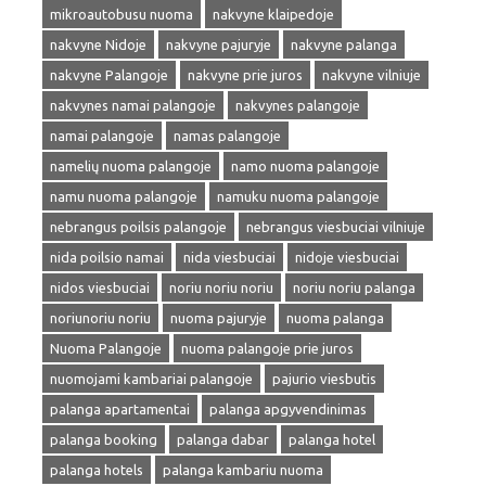
mikroautobusu nuoma
nakvyne klaipedoje
nakvyne Nidoje
nakvyne pajuryje
nakvyne palanga
nakvyne Palangoje
nakvyne prie juros
nakvyne vilniuje
nakvynes namai palangoje
nakvynes palangoje
namai palangoje
namas palangoje
namelių nuoma palangoje
namo nuoma palangoje
namu nuoma palangoje
namuku nuoma palangoje
nebrangus poilsis palangoje
nebrangus viesbuciai vilniuje
nida poilsio namai
nida viesbuciai
nidoje viesbuciai
nidos viesbuciai
noriu noriu noriu
noriu noriu palanga
noriunoriu noriu
nuoma pajuryje
nuoma palanga
Nuoma Palangoje
nuoma palangoje prie juros
nuomojami kambariai palangoje
pajurio viesbutis
palanga apartamentai
palanga apgyvendinimas
palanga booking
palanga dabar
palanga hotel
palanga hotels
palanga kambariu nuoma