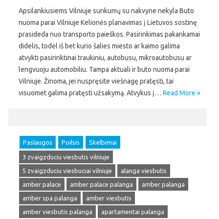
Apsilankiusiems Vilniuje sunkumų su nakvyne nekyla Buto
nuoma parai Vilniuje Kelionės planavimas į Lietuvos sostinę
prasideda nuo transporto paieškos. Pasirinkimas pakankamai
didelis, todėl iš bet kurio šalies miesto ar kaimo galima
atvykti pasirinktinai traukiniu, autobusu, mikroautobusu ar
lengvuoju automobiliu. Tampa aktuali ir buto nuoma parai
Vilniuje. Žinoma, jei nuspręsite viešnagę pratęsti, tai
visuomet galima pratęsti užsakymą. Atvykus į…
Read More »
Paslaugos
Poilsis
Skelbimai
3 zvaigzduciu viesbutis vilniuje
5 zvaigzduciu viesbuciai vilniuje
alanga viesbutis
amber palace
amber palace palanga
amber palanga
amber spa palanga
amber viesbutis
amber viesbutis palanga
apartamentai palanga