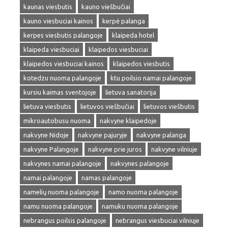
kaunas viesbutis
kauno viešbučiai
kauno viesbuciai kainos
kerpė palanga
kerpes viesbutis palangoje
klaipeda hotel
klaipeda viesbuciai
klaipedos viesbuciai
klaipedos viesbuciai kainos
klaipedos viesbutis
kotedzu nuoma palangoje
ktu poilsio namai palangoje
kursiu kaimas sventojoje
lietuva sanatorija
lietuva viesbutis
lietuvos viešbučiai
lietuvos viešbutis
mikroautobusu nuoma
nakvyne klaipedoje
nakvyne Nidoje
nakvyne pajuryje
nakvyne palanga
nakvyne Palangoje
nakvyne prie juros
nakvyne vilniuje
nakvynes namai palangoje
nakvynes palangoje
namai palangoje
namas palangoje
namelių nuoma palangoje
namo nuoma palangoje
namu nuoma palangoje
namuku nuoma palangoje
nebrangus poilsis palangoje
nebrangus viesbuciai vilniuje