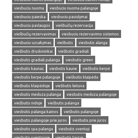
viesbuciu nuoma
viesbuciu nuoma palangoje
viesbuciu paieska
viesbuciu pasiulymai
viesbuciu paslaugos
viešbučių rezervacija
viešbučių rezervavimas
viesbuciu rezervavimo sistemos
viesbuciu uzsakymas
viešbutis
viesbutis alanga
viešbutis druskininkai
viešbutis gradiali
viesbutis gradiali palanga
viesbutis green
viesbutis kaunas
viesbutis kaune
viešbutis kerpė
viesbutis kerpe palangoje
viešbutis klaipėda
viešbutis klaipėdoje
viešbutis lietuva
viesbutis meduza palanga
viesbutis meduza palangoje
viešbutis nidoje
viešbutis palanga
viesbutis palanga kainos
viešbutis palangoje
viesbutis palangoje prie juros
viesbutis prie juros
viesbutis spa palanga
viesbutis sventoji
viesbutis sventojoje
viesbutis tauras