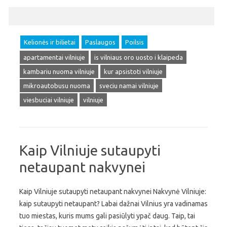
Kelionės ir bilietai
Paslaugos
Poilsis
apartamentai vilniuje
is vilniaus oro uosto i klaipeda
kambariu nuoma vilniuje
kur apsistoti vilniuje
mikroautobusu nuoma
sveciu namai vilniuje
viesbuciai vilniuje
vilniuje
Kaip Vilniuje sutaupyti
netaupant nakvynei
Kaip Vilniuje sutaupyti netaupant nakvynei Nakvynė Vilniuje:
kaip sutaupyti netaupant? Labai dažnai Vilnius yra vadinamas
tuo miestas, kuris mums gali pasiūlyti ypač daug. Taip, tai