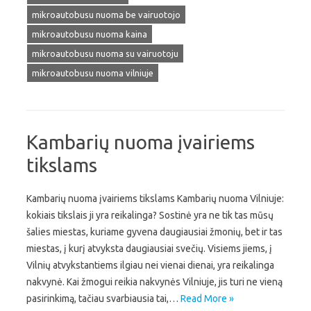
mikroautobusu nuoma be vairuotojo
mikroautobusu nuoma kaina
mikroautobusu nuoma su vairuotoju
mikroautobusu nuoma vilniuje
Kambarių nuoma įvairiems
tikslams
Kambarių nuoma įvairiems tikslams Kambarių nuoma Vilniuje:
kokiais tikslais ji yra reikalinga? Sostinė yra ne tik tas mūsų
šalies miestas, kuriame gyvena daugiausiai žmonių, bet ir tas
miestas, į kurį atvyksta daugiausiai svečių. Visiems jiems, į
Vilnių atvykstantiems ilgiau nei vienai dienai, yra reikalinga
nakvynė. Kai žmogui reikia nakvynės Vilniuje, jis turi ne vieną
pasirinkimą, tačiau svarbiausia tai,…
Read More »