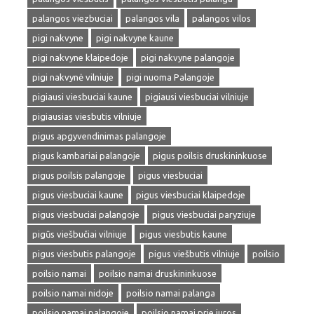
palangos viezbuciai
palangos vila
palangos vilos
pigi nakvyne
pigi nakvyne kaune
pigi nakvyne klaipedoje
pigi nakvyne palangoje
pigi nakvynė vilniuje
pigi nuoma Palangoje
pigiausi viesbuciai kaune
pigiausi viesbuciai vilniuje
pigiausias viesbutis vilniuje
pigus apgyvendinimas palangoje
pigus kambariai palangoje
pigus poilsis druskininkuose
pigus poilsis palangoje
pigus viesbuciai
pigus viesbuciai kaune
pigus viesbuciai klaipedoje
pigus viesbuciai palangoje
pigus viesbuciai paryziuje
pigūs viešbučiai vilniuje
pigus viesbutis kaune
pigus viesbutis palangoje
pigus viešbutis vilniuje
poilsio
poilsio namai
poilsio namai druskininkuose
poilsio namai nidoje
poilsio namai palanga
poilsio namai palangoje
poilsio namai prie juros