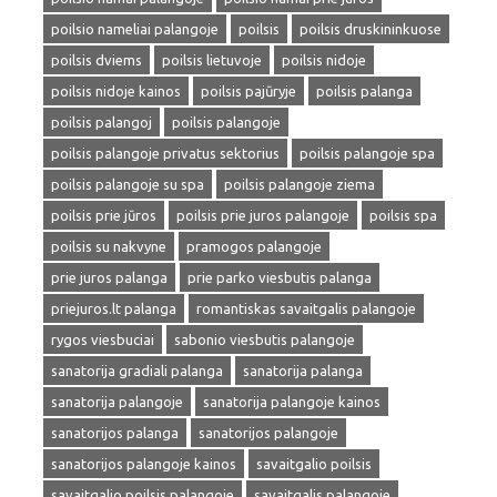
poilsio nameliai palangoje
poilsis
poilsis druskininkuose
poilsis dviems
poilsis lietuvoje
poilsis nidoje
poilsis nidoje kainos
poilsis pajūryje
poilsis palanga
poilsis palangoj
poilsis palangoje
poilsis palangoje privatus sektorius
poilsis palangoje spa
poilsis palangoje su spa
poilsis palangoje ziema
poilsis prie jūros
poilsis prie juros palangoje
poilsis spa
poilsis su nakvyne
pramogos palangoje
prie juros palanga
prie parko viesbutis palanga
priejuros.lt palanga
romantiskas savaitgalis palangoje
rygos viesbuciai
sabonio viesbutis palangoje
sanatorija gradiali palanga
sanatorija palanga
sanatorija palangoje
sanatorija palangoje kainos
sanatorijos palanga
sanatorijos palangoje
sanatorijos palangoje kainos
savaitgalio poilsis
savaitgalio poilsis palangoje
savaitgalis palangoje