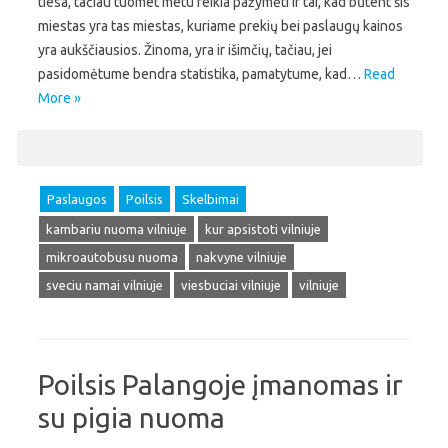
tiesa, tačiau tuomet metu reikia pažymėti ir tai, kad būtent šis
miestas yra tas miestas, kuriame prekių bei paslaugų kainos
yra aukščiausios. Žinoma, yra ir išimčių, tačiau, jei
pasidomėtume bendra statistika, pamatytume, kad…
Read
More »
Paslaugos
Poilsis
Skelbimai
kambariu nuoma vilniuje
kur apsistoti vilniuje
mikroautobusu nuoma
nakvyne vilniuje
sveciu namai vilniuje
viesbuciai vilniuje
vilniuje
Poilsis Palangoje įmanomas ir
su pigia nuoma