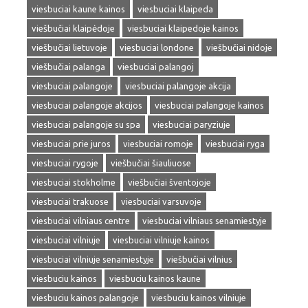
viesbuciai kaune kainos
viesbuciai klaipeda
viešbučiai klaipėdoje
viesbuciai klaipedoje kainos
viešbučiai lietuvoje
viesbuciai londone
viešbučiai nidoje
viešbučiai palanga
viesbuciai palangoj
viesbuciai palangoje
viesbuciai palangoje akcija
viesbuciai palangoje akcijos
viesbuciai palangoje kainos
viesbuciai palangoje su spa
viesbuciai paryziuje
viesbuciai prie juros
viesbuciai romoje
viesbuciai ryga
viesbuciai rygoje
viešbučiai šiauliuose
viesbuciai stokholme
viešbučiai šventojoje
viesbuciai trakuose
viesbuciai varsuvoje
viesbuciai vilniaus centre
viesbuciai vilniaus senamiestyje
viesbuciai vilniuje
viesbuciai vilniuje kainos
viesbuciai vilniuje senamiestyje
viešbučiai vilnius
viesbuciu kainos
viesbuciu kainos kaune
viesbuciu kainos palangoje
viesbuciu kainos vilniuje