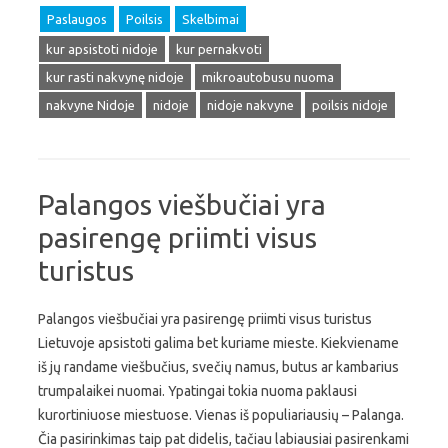
Paslaugos
Poilsis
Skelbimai
kur apsistoti nidoje
kur pernakvoti
kur rasti nakvynę nidoje
mikroautobusu nuoma
nakvyne Nidoje
nidoje
nidoje nakvyne
poilsis nidoje
Palangos viešbučiai yra
pasirengę priimti visus
turistus
Palangos viešbučiai yra pasirengę priimti visus turistus
Lietuvoje apsistoti galima bet kuriame mieste. Kiekviename
iš jų randame viešbučius, svečių namus, butus ar kambarius
trumpalaikei nuomai. Ypatingai tokia nuoma paklausi
kurortiniuose miestuose. Vienas iš populiariausių – Palanga.
Čia pasirinkimas taip pat didelis, tačiau labiausiai pasirenkami