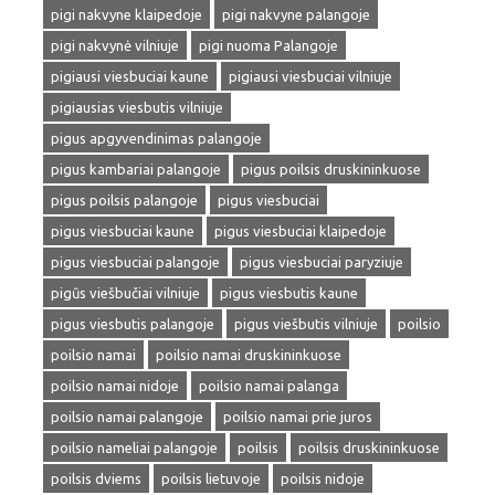
pigi nakvyne klaipedoje
pigi nakvyne palangoje
pigi nakvynė vilniuje
pigi nuoma Palangoje
pigiausi viesbuciai kaune
pigiausi viesbuciai vilniuje
pigiausias viesbutis vilniuje
pigus apgyvendinimas palangoje
pigus kambariai palangoje
pigus poilsis druskininkuose
pigus poilsis palangoje
pigus viesbuciai
pigus viesbuciai kaune
pigus viesbuciai klaipedoje
pigus viesbuciai palangoje
pigus viesbuciai paryziuje
pigūs viešbučiai vilniuje
pigus viesbutis kaune
pigus viesbutis palangoje
pigus viešbutis vilniuje
poilsio
poilsio namai
poilsio namai druskininkuose
poilsio namai nidoje
poilsio namai palanga
poilsio namai palangoje
poilsio namai prie juros
poilsio nameliai palangoje
poilsis
poilsis druskininkuose
poilsis dviems
poilsis lietuvoje
poilsis nidoje