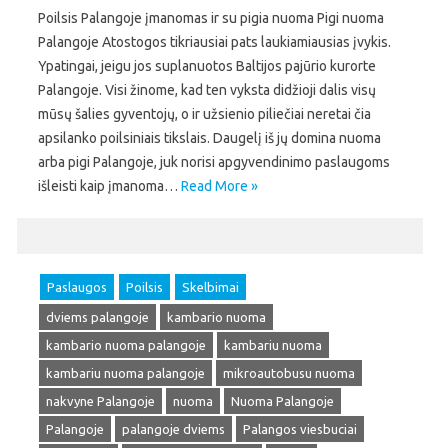
Poilsis Palangoje įmanomas ir su pigia nuoma Pigi nuoma
Palangoje Atostogos tikriausiai pats laukiamiausias įvykis.
Ypatingai, jeigu jos suplanuotos Baltijos pajūrio kurorte
Palangoje. Visi žinome, kad ten vyksta didžioji dalis visų
mūsų šalies gyventojų, o ir užsienio piliečiai neretai čia
apsilanko poilsiniais tikslais. Daugelį iš jų domina nuoma
arba pigi Palangoje, juk norisi apgyvendinimo paslaugoms
išleisti kaip įmanoma…
Read More »
Paslaugos
Poilsis
Skelbimai
dviems palangoje
kambario nuoma
kambario nuoma palangoje
kambariu nuoma
kambariu nuoma palangoje
mikroautobusu nuoma
nakvyne Palangoje
nuoma
Nuoma Palangoje
Palangoje
palangoje dviems
Palangos viesbuciai