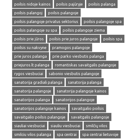
poilsis nidoje kainos
poilsis pajūryje
poilsis palanga
poilsis palangoj
poilsis palangoje
poilsis palangoje privatus sektorius
poilsis palangoje spa
poilsis palangoje su spa
poilsis palangoje ziema
poilsis prie jūros
poilsis prie juros palangoje
poilsis spa
poilsis su nakvyne
pramogos palangoje
prie juros palanga
prie parko viesbutis palanga
priejuros.lt palanga
romantiskas savaitgalis palangoje
rygos viesbuciai
sabonio viesbutis palangoje
sanatorija gradiali palanga
sanatorija palanga
sanatorija palangoje
sanatorija palangoje kainos
sanatorijos palanga
sanatorijos palangoje
sanatorijos palangoje kainos
savaitgalio poilsis
savaitgalio poilsis palangoje
savaitgalis palangoje
siauliai viesbuciai
siauliu viesbuciai
smilčių vilos
smilciu vilos palanga
spa centrai
spa centrai lietuvoje