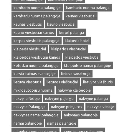
kambario nuoma palangoje
kambariu nuoma palanga
kambariu nuoma palangoje
kaunas viesbuciai
kaunas viesbutis
kauno viešbučiai
kauno viesbuciai kainos
kerpė palanga
kerpes viesbutis palangoje
klaipeda hotel
klaipeda viesbuciai
klaipedos viesbuciai
klaipedos viesbuciai kainos
klaipedos viesbutis
kotedzu nuoma palangoje
ktu poilsio namai palangoje
kursiu kaimas sventojoje
lietuva sanatorija
lietuva viesbutis
lietuvos viešbučiai
lietuvos viešbutis
mikroautobusu nuoma
nakvyne klaipedoje
nakvyne Nidoje
nakvyne pajuryje
nakvyne palanga
nakvyne Palangoje
nakvyne prie juros
nakvyne vilniuje
nakvynes namai palangoje
nakvynes palangoje
namai palangoje
namas palangoje
namelių nuoma palangoje
namo nuoma palangoje