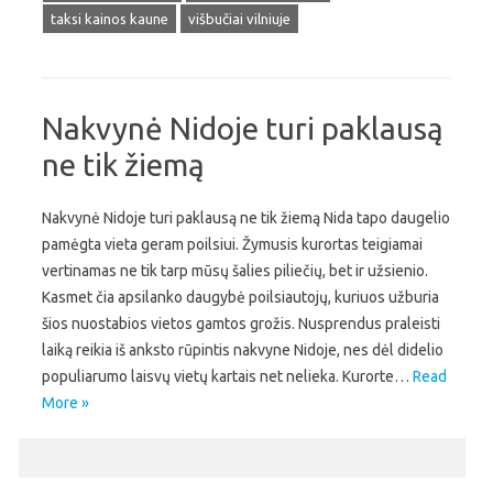
taksi kainos kaune
višbučiai vilniuje
Nakvynė Nidoje turi paklausą
ne tik žiemą
Nakvynė Nidoje turi paklausą ne tik žiemą Nida tapo daugelio
pamėgta vieta geram poilsiui. Žymusis kurortas teigiamai
vertinamas ne tik tarp mūsų šalies piliečių, bet ir užsienio.
Kasmet čia apsilanko daugybė poilsiautojų, kuriuos užburia
šios nuostabios vietos gamtos grožis. Nusprendus praleisti
laiką reikia iš anksto rūpintis nakvyne Nidoje, nes dėl didelio
populiarumo laisvų vietų kartais net nelieka. Kurorte…
Read
More »