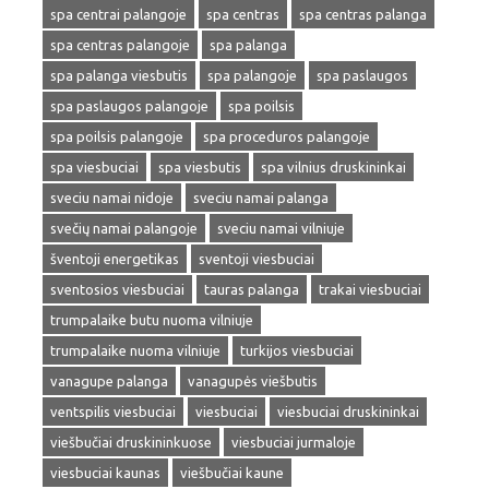
spa centrai palangoje
spa centras
spa centras palanga
spa centras palangoje
spa palanga
spa palanga viesbutis
spa palangoje
spa paslaugos
spa paslaugos palangoje
spa poilsis
spa poilsis palangoje
spa proceduros palangoje
spa viesbuciai
spa viesbutis
spa vilnius druskininkai
sveciu namai nidoje
sveciu namai palanga
svečių namai palangoje
sveciu namai vilniuje
šventoji energetikas
sventoji viesbuciai
sventosios viesbuciai
tauras palanga
trakai viesbuciai
trumpalaike butu nuoma vilniuje
trumpalaike nuoma vilniuje
turkijos viesbuciai
vanagupe palanga
vanagupės viešbutis
ventspilis viesbuciai
viesbuciai
viesbuciai druskininkai
viešbučiai druskininkuose
viesbuciai jurmaloje
viesbuciai kaunas
viešbučiai kaune