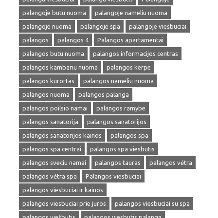
palangoje butu nuoma
palangoje nameliu nuoma
palangoje nuoma
palangoje spa
palangoje viesbuciai
palangos
palangos 4
Palangos apartamentai
palangos butu nuoma
palangos informacijos centras
palangos kambariu nuoma
palangos kerpe
palangos kurortas
palangos nameliu nuoma
palangos nuoma
palangos palanga
palangos poilsio namai
palangos ramybe
palangos sanatorija
palangos sanatorijos
palangos sanatorijos kainos
palangos spa
palangos spa centrai
palangos spa viesbutis
palangos sveciu namai
palangos tauras
palangos vėtra
palangos vėtra spa
Palangos viesbuciai
palangos viesbuciai ir kainos
palangos viesbuciai prie juros
palangos viesbuciai su spa
palangos viešbutis
palangos viesbutis palanga