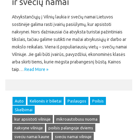
ir svečių namai
Atvykstančiųjų į Vilnių laukia ir svečių namai Lietuvos
sostinėje galima rasti įvairių pasiūlymų, kur apsistoti
nakvynei. Nors dažniausiai čia atvyksta turistai pažintiniais
tikslais, tačiau galime sutikti ne mažai atvykusiųjų ir darbo ar
mokslo reikalais. Viena iš populiariausių vietų – svečių namai
Vilniuje. Jie gali būti įvairūs, pavyzdžiui, ekonominės klasės
arba skirti tiems, kurie mėgsta prabangesnį būstą. Kainos
taip…
Read More »
Auto
Kelionės ir bilietai
Paslaugos
Poilsis
Skelbimai
kur apsistoti vilniuje
mikroautobusu nuoma
nakvyne vilniuje
poilsis palangoje dviems
sveciu namai kaune
sveciu namai vilniuje