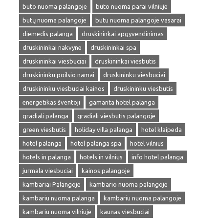
buto nuoma palangoje
buto nuoma parai vilniuje
butų nuoma palangoje
butu nuoma palangoje vasarai
diemedis palanga
druskininkai apgyvendinimas
druskininkai nakvyne
druskininkai spa
druskininkai viesbuciai
druskininkai viesbutis
druskininku poilsio namai
druskininku viesbuciai
druskininku viesbuciai kainos
druskininku viesbutis
energetikas šventoji
gamanta hotel palanga
gradiali palanga
gradiali viesbutis palangoje
green viesbutis
holiday villa palanga
hotel klaipeda
hotel palanga
hotel palanga spa
hotel vilnius
hotels in palanga
hotels in vilnius
info hotel palanga
jurmala viesbuciai
kainos palangoje
kambariai Palangoje
kambario nuoma palangoje
kambariu nuoma palanga
kambariu nuoma palangoje
kambariu nuoma vilniuje
kaunas viesbuciai