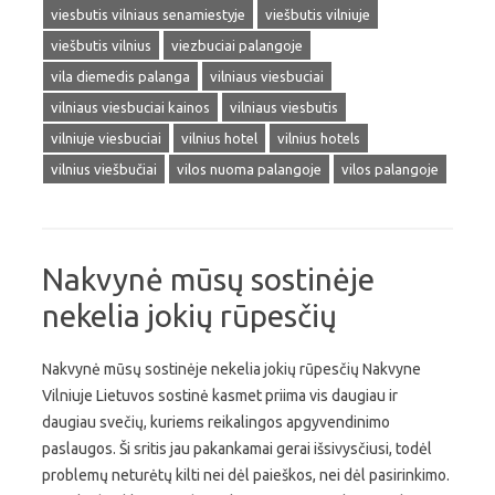
viesbutis vilniaus senamiestyje
viešbutis vilniuje
viešbutis vilnius
viezbuciai palangoje
vila diemedis palanga
vilniaus viesbuciai
vilniaus viesbuciai kainos
vilniaus viesbutis
vilniuje viesbuciai
vilnius hotel
vilnius hotels
vilnius viešbučiai
vilos nuoma palangoje
vilos palangoje
Nakvynė mūsų sostinėje
nekelia jokių rūpesčių
Nakvynė mūsų sostinėje nekelia jokių rūpesčių Nakvyne
Vilniuje Lietuvos sostinė kasmet priima vis daugiau ir
daugiau svečių, kuriems reikalingos apgyvendinimo
paslaugos. Ši sritis jau pakankamai gerai išsivysčiusi, todėl
problemų neturėtų kilti nei dėl paieškos, nei dėl pasirinkimo.