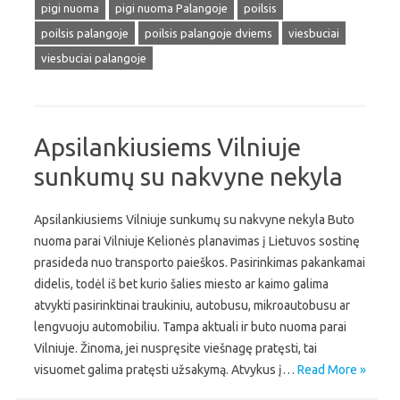
pigi nuoma
pigi nuoma Palangoje
poilsis
poilsis palangoje
poilsis palangoje dviems
viesbuciai
viesbuciai palangoje
Apsilankiusiems Vilniuje
sunkumų su nakvyne nekyla
Apsilankiusiems Vilniuje sunkumų su nakvyne nekyla Buto
nuoma parai Vilniuje Kelionės planavimas į Lietuvos sostinę
prasideda nuo transporto paieškos. Pasirinkimas pakankamai
didelis, todėl iš bet kurio šalies miesto ar kaimo galima
atvykti pasirinktinai traukiniu, autobusu, mikroautobusu ar
lengvuoju automobiliu. Tampa aktuali ir buto nuoma parai
Vilniuje. Žinoma, jei nuspręsite viešnagę pratęsti, tai
visuomet galima pratęsti užsakymą. Atvykus į…
Read More »