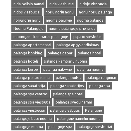
nida poilsio namai
nida viesbuciai
nidoje viesbuciai
nidos viesbuciai
noriu noriu noriu
noriu noriu palanga
noriunoriu noriu
nuoma pajuryje
nuoma palanga
Nuoma Palangoje
nuoma palangoje prie juros
nuomojami kambariai palangoje
pajurio viesbutis
palanga apartamentai
palanga apgyvendinimas
palanga booking
palanga dabar
palanga hotel
palanga hotels
palanga kambariu nuoma
palanga kerpe
palanga nakvyne
palanga nuoma
palanga poilsio namai
palanga poilsis
palanga renginiai
palanga sanatorija
palanga sanatorijos
palanga spa
palanga spa centras
palanga spa hotel
palanga spa viesbutis
palanga sveciu namai
palanga viešbučiai
palanga viešbutis
Palangoje
palangoje butu nuoma
palangoje nameliu nuoma
palangoje nuoma
palangoje spa
palangoje viesbuciai