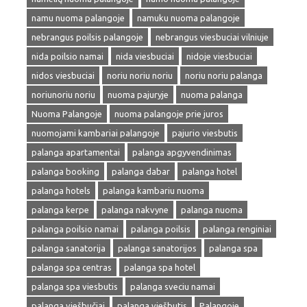
namu nuoma palangoje
namuku nuoma palangoje
nebrangus poilsis palangoje
nebrangus viesbuciai vilniuje
nida poilsio namai
nida viesbuciai
nidoje viesbuciai
nidos viesbuciai
noriu noriu noriu
noriu noriu palanga
noriunoriu noriu
nuoma pajuryje
nuoma palanga
Nuoma Palangoje
nuoma palangoje prie juros
nuomojami kambariai palangoje
pajurio viesbutis
palanga apartamentai
palanga apgyvendinimas
palanga booking
palanga dabar
palanga hotel
palanga hotels
palanga kambariu nuoma
palanga kerpe
palanga nakvyne
palanga nuoma
palanga poilsio namai
palanga poilsis
palanga renginiai
palanga sanatorija
palanga sanatorijos
palanga spa
palanga spa centras
palanga spa hotel
palanga spa viesbutis
palanga sveciu namai
palanga viešbučiai
palanga viešbutis
Palangoje