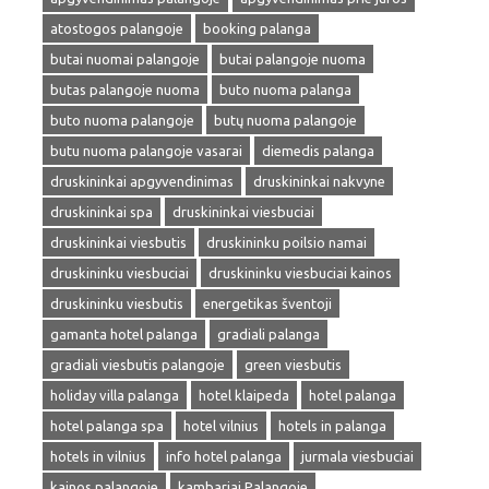
atostogos palangoje
booking palanga
butai nuomai palangoje
butai palangoje nuoma
butas palangoje nuoma
buto nuoma palanga
buto nuoma palangoje
butų nuoma palangoje
butu nuoma palangoje vasarai
diemedis palanga
druskininkai apgyvendinimas
druskininkai nakvyne
druskininkai spa
druskininkai viesbuciai
druskininkai viesbutis
druskininku poilsio namai
druskininku viesbuciai
druskininku viesbuciai kainos
druskininku viesbutis
energetikas šventoji
gamanta hotel palanga
gradiali palanga
gradiali viesbutis palangoje
green viesbutis
holiday villa palanga
hotel klaipeda
hotel palanga
hotel palanga spa
hotel vilnius
hotels in palanga
hotels in vilnius
info hotel palanga
jurmala viesbuciai
kainos palangoje
kambariai Palangoje