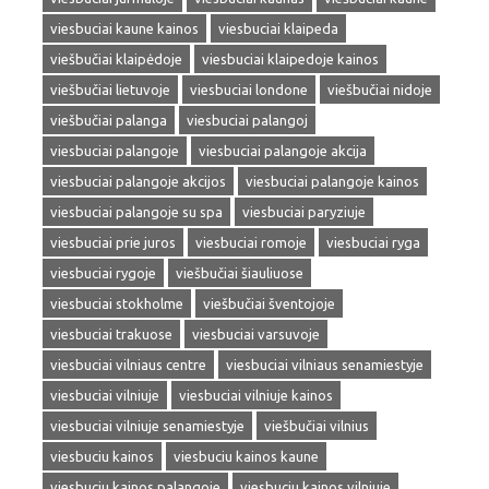
viesbuciai kaune kainos
viesbuciai klaipeda
viešbučiai klaipėdoje
viesbuciai klaipedoje kainos
viešbučiai lietuvoje
viesbuciai londone
viešbučiai nidoje
viešbučiai palanga
viesbuciai palangoj
viesbuciai palangoje
viesbuciai palangoje akcija
viesbuciai palangoje akcijos
viesbuciai palangoje kainos
viesbuciai palangoje su spa
viesbuciai paryziuje
viesbuciai prie juros
viesbuciai romoje
viesbuciai ryga
viesbuciai rygoje
viešbučiai šiauliuose
viesbuciai stokholme
viešbučiai šventojoje
viesbuciai trakuose
viesbuciai varsuvoje
viesbuciai vilniaus centre
viesbuciai vilniaus senamiestyje
viesbuciai vilniuje
viesbuciai vilniuje kainos
viesbuciai vilniuje senamiestyje
viešbučiai vilnius
viesbuciu kainos
viesbuciu kainos kaune
viesbuciu kainos palangoje
viesbuciu kainos vilniuje