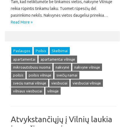
Tam, kad neliktumėte be tinkamos vietos, nakvyne Vilniuje
reikia rūpintis tinkamu laiku. Tuomet rūpesčių dėl
pasirinkimo nekils. Nakvynės vietos daugeliui prireikia…
Read More »
Paslaugos
Poilsis
Skelbimai
apartamentai
apartamentai vilniuje
mikroautobusu nuoma
nakvynė
nakvyne vilniuje
poilsis
poilsis vilniuje
svečių namai
sveciu namai vilniuje
viesbuciai
viesbuciai vilniuje
vilniaus viesbuciai
vilniuje
Atvykstančiųjų į Vilnių laukia