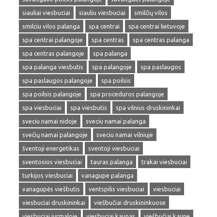
siauliai viesbuciai
siauliu viesbuciai
smilčių vilos
smilciu vilos palanga
spa centrai
spa centrai lietuvoje
spa centrai palangoje
spa centras
spa centras palanga
spa centras palangoje
spa palanga
spa palanga viesbutis
spa palangoje
spa paslaugos
spa paslaugos palangoje
spa poilsis
spa poilsis palangoje
spa proceduros palangoje
spa viesbuciai
spa viesbutis
spa vilnius druskininkai
sveciu namai nidoje
sveciu namai palanga
svečių namai palangoje
sveciu namai vilniuje
šventoji energetikas
sventoji viesbuciai
sventosios viesbuciai
tauras palanga
trakai viesbuciai
turkijos viesbuciai
vanagupe palanga
vanagupės viešbutis
ventspilis viesbuciai
viesbuciai
viesbuciai druskininkai
viešbučiai druskininkuose
viesbuciai jurmaloje
viesbuciai kaunas
viešbučiai kaune