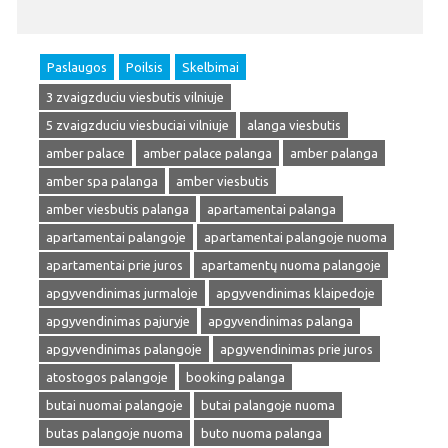
Paslaugos
Poilsis
Skelbimai
3 zvaigzduciu viesbutis vilniuje
5 zvaigzduciu viesbuciai vilniuje
alanga viesbutis
amber palace
amber palace palanga
amber palanga
amber spa palanga
amber viesbutis
amber viesbutis palanga
apartamentai palanga
apartamentai palangoje
apartamentai palangoje nuoma
apartamentai prie juros
apartamentų nuoma palangoje
apgyvendinimas jurmaloje
apgyvendinimas klaipedoje
apgyvendinimas pajuryje
apgyvendinimas palanga
apgyvendinimas palangoje
apgyvendinimas prie juros
atostogos palangoje
booking palanga
butai nuomai palangoje
butai palangoje nuoma
butas palangoje nuoma
buto nuoma palanga