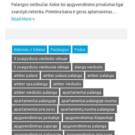
Palangos viešbučiai. Kokie šio apgyvendinimo privalumai ilgai
svarstyti netenka. Priimtina kaina ir geras aptarnavimas…
Read More »
Kelionės ir bilietai
Paslaugos
Poilsis
3 zvaigzduciu viesbutis vilniuje
5 zvaigzduciu viesbuciai vilniuje
alanga viesbutis
amber palace
amber palace palanga
amber palanga
amber spa palanga
amber viesbutis
amber viesbutis palanga
apartamentai palanga
apartamentai palangoje
apartamentai palangoje nuoma
apartamentai prie juros
apartamentų nuoma palangoje
apgyvendinimas jurmaloje
apgyvendinimas klaipedoje
apgyvendinimas pajuryje
apgyvendinimas palanga
apgyvendinimas palangoje
apgyvendinimas prie juros