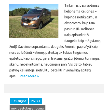
Tinkamas pasiruošimas
kelionėms Kelionės –
kupinos netikėtumų ir
ekspromto: kaip tam
pasiruošti? Kelionės…
Kaip apibūdinti šį
daugelio taip mėgstamą
žodį? Savaime suprantama, daugelis žmonių, paprašyti kaip
nors apibūdinti kelionę, pateiktų tik tokius teigiamus
epitetus, kaip: smagu, gera, linksma, gražu, įdomu, turiningu,
skanu, nepakartojama, naudinga ir pan. Vis dėlto, labiau
patyrę keliautojai netruktų pateikti ir vieną kitą epitetą
apie…
Read More »
Paslaugos
Poilsis
mikroautobusu nuoma