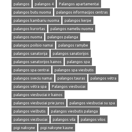
palangos
palangos 4
Palangos apartamentai
palangos butu nuoma
palangos informacijos centras
palangos kambariu nuoma
palangos kerpe
palangos kurortas
palangos nameliu nuoma
palangos nuoma
palangos palanga
palangos poilsio namai
palangos ramybe
palangos sanatorija
palangos sanatorijos
palangos sanatorijos kainos
palangos spa
palangos spa centrai
palangos spa viesbutis
palangos sveciu namai
palangos tauras
palangos vėtra
palangos vėtra spa
Palangos viesbuciai
palangos viesbuciai ir kainos
palangos viesbuciai prie juros
palangos viesbuciai su spa
palangos viešbutis
palangos viesbutis palanga
palangos viezbuciai
palangos vila
palangos vilos
pigi nakvyne
pigi nakvyne kaune