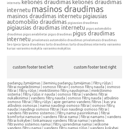
kelionės draudimas
kelionės draudimas
internetu
masinos draudimas
internetu
masinos draudimas internetu
pigiausias
automobilio draudimas
pigiausias draudimas
pigiausias draudimas internetu
pigus automobilio
pigus draudimas
draudimas
pigus aviabilietai
pigus draudimas
internetu
privalomasis automobilio draudimas
privalomasis draudimas
Seo
tpvca
tpvca draudimas
turto draudimas
turto draudimas internetu
vairavimo
kursai
vairavimo mokykla
vairavimo mokyklos
custom footer text left
custom footer text right
padangų žymėjimas
|
žieminių padangų žymėjimas
|
filtrų rūšys
|
filtrai nugeležinimui
|
osmoso filtrai> |
osmoso filtrų nauda
|
osmoso
filtrai
|
filtrų rūšys
|
minkštinimo filtrų naudojimas
|
minkštinimo
sistema
|
filtrų rūšys ir nauda
|
osmoso filtrai
|
vandens filtrai
nukalkinimui
|
vandens filtrų nauda
|
osmoso filtrų nauda
|
atbulinio
osmoso filtrai
|
filtrų rūšys
|
apie geriamo vandens filtrus
|
kas yra
atbulinis osmosas
|
namui naudingi osmoso filtrai
|
osmoso filtrų
nauda
|
naudingi osmoso filtrai
|
kuo naudingi osmoso filtrai
|
vandens filtravimo sistemos
|
filtrų namui pasirinkimas
|
filtrai
komfortui namuose
|
vandens filtrai namui
|
filtrai namams
|
vandens
filtrai kokybei
|
tinkamiausi vandens filtrai namui
|
vandens
filtravimo sistemos namui
|
filtrų sprendimai namui
|
ieškome
vandens filtrų namui
|
vandens filtrų namui rūšys
|
vandens kokybei