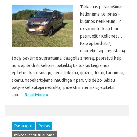
Tinkamas pasiruošimas
kelionėms Kelionės –
kupinos netikėtumų ir
ekspromto: kaip tam
pasiruošti? Kelionės…
Kaip apibūdinti šį
daugelio taip mėgstamą
žodį? Savaime suprantama, daugelis žmonių, paprašyti kaip
nors apibūdinti kelionę, pateiktų tik tokius teigiamus
epitetus, kaip: smagu, gera, linksma, gražu, įdomu, turiningu,
skanu, nepakartojama, naudinga ir pan. Vis dėlto, labiau
patyrę keliautojai netruktų pateikti ir vieną kitą epitetą
apie…
Read More »
Paslaugos
Poilsis
mikroautobusu nuoma