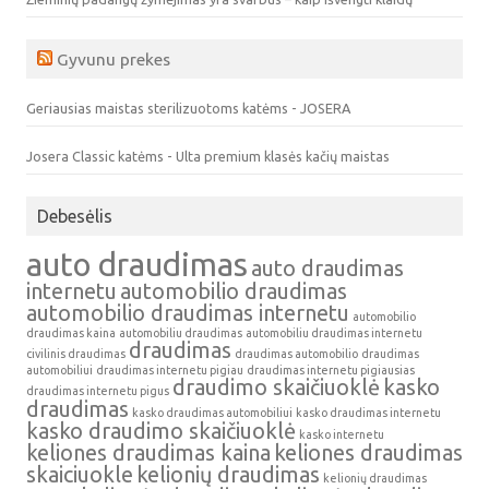
Gyvunu prekes
Geriausias maistas sterilizuotoms katėms - JOSERA
Josera Classic katėms - Ulta premium klasės kačių maistas
Debesėlis
auto draudimas
auto draudimas
internetu
automobilio draudimas
automobilio draudimas internetu
automobilio
draudimas kaina
automobiliu draudimas
automobiliu draudimas internetu
draudimas
civilinis draudimas
draudimas automobilio
draudimas
automobiliui
draudimas internetu pigiau
draudimas internetu pigiausias
draudimo skaičiuoklė
kasko
draudimas internetu pigus
draudimas
kasko draudimas automobiliui
kasko draudimas internetu
kasko draudimo skaičiuoklė
kasko internetu
keliones draudimas kaina
keliones draudimas
skaiciuokle
kelionių draudimas
kelionių draudimas