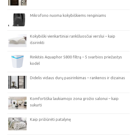
Mikrofono nuoma kokybiškiems renginiams
Kokybiški vienkartiniai rankšluosčiai verslui – kaip
išsirinkti
Rinkitės Aquaphor S800 filtrą – 5 svarbios priežastys
kodėl
Didelis vidaus durų pasirinkimas – rankenos ir dizainas
Komfortiška laukiamojo zona grožio salonui – kaip
sukurti
Kaip prižiūrėti patalynę