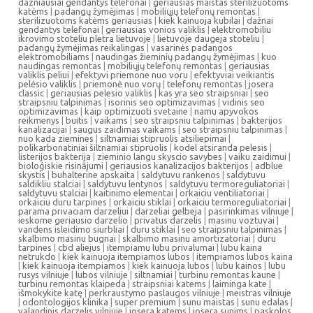
dazniausiai gendantys telefonai
|
geriausias maistas sterilizuotoms
katėms
|
padangų žymėjimas
|
mobiliųjų telefonų remontas
|
sterilizuotoms katėms geriausias
|
kiek kainuoja kubilai
|
dažnai
gendantys telefonai
|
geriausias vonios valiklis
|
elektromobiliu
ikrovimo stoteliu pletra lietuvoje
|
lietuvoje daugeja stoteliu
|
padangų žymėjimas reikalingas
|
vasarinės padangos
elektromobiliams
|
naudingas žieminių padangų žymėjimas
|
kuo
naudingas remontas
|
mobiliųjų telefonų remontas
|
geriausias
valiklis peliui
|
efektyvi priemone nuo voru
|
efektyviai veikiantis
pelėsio valiklis
|
priemonė nuo vorų
|
telefonų remontas
|
josera
classic
|
geriausias pelesio valiklis
|
kas yra seo straipsniai
|
seo
straipsniu talpinimas
|
isorinis seo optimizavimas
|
vidinis seo
optimizavimas
|
kaip optimizuoti svetaine
|
namu apyvokos
reikmenys
|
buitis
|
vaikams
|
seo straipsniu talpinimas
|
bakterijos
kanalizacijai
|
saugus zaidimas vaikams
|
seo straipsniu talpinimas
|
nuo kada ziemines
|
siltnamiai stipruolis atsiliepimai
|
polikarbonatiniai šiltnamiai stipruolis
|
kodel atsiranda pelesis
|
listerijos bakterija
|
zieminio langu skyscio savybes
|
vaiku zaidimui
|
bioloģiskie risinājumi
|
geriausios kanalizacijos bakterijos
|
adblue
skystis
|
buhalterine apskaita
|
saldytuvu rankenos
|
saldytuvu
saldikliu stalciai
|
saldytuvu lentynos
|
saldytuvu termoreguliatoriai
|
saldytuvu stalciai
|
kaitinimo elementai
|
orkaiciu ventiliatoriai
|
orkaiciu duru tarpines
|
orkaiciu stiklai
|
orkaiciu termoreguliatoriai
|
parama privaciam darzeliui
|
darzeliai gelbeja
|
pasirinkimas vilniuje
|
ieskome geriausio darzelio
|
privatus darzelis
|
masinu voztuvai
|
vandens isleidimo siurbliai
|
duru stiklai
|
seo straipsniu talpinimas
|
skalbimo masinu bugnai
|
skalbimo masinu amortizatoriai
|
duru
tarpines
|
cbd aliejus
|
itempiamu lubu privalumai
|
lubu kaina
netrukdo
|
kiek kainuoja itempiamos lubos
|
itempiamos lubos kaina
|
kiek kainuoja itempiamos
|
kiek kainuoja lubos
|
lubu kainos
|
lubu
rusys vilniuje
|
lubos vilniuje
|
siltnamiai
|
turbinu remontas kaune
|
turbinu remontas klaipeda
|
straipsniai katems
|
laiminga kate
|
išmokykite katę
|
perkraustymo paslaugos vilniuje
|
meistras vilniuje
|
odontologijos klinika
|
super premium
|
sunu maistas
|
sunu edalas
|
valandinis darzelis vilniuje
|
josera katems
|
josera sunims
|
paskolos