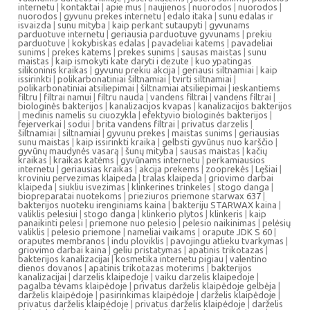
internetu
|
kontaktai
|
apie mus
|
naujienos
|
nuorodos
|
nuorodos
|
nuorodos
|
gyvunu prekes internetu
|
edalo itaka
|
sunu edalas ir
isvaizda
|
sunu mityba
|
kaip perkant sutaupyti
|
gyvunams
parduotuve internetu
|
geriausia parduotuve gyvunams
|
prekiu
parduotuve
|
kokybiskas edalas
|
pavadeliai katems
|
pavadeliai
sunims
|
prekes katems
|
prekes sunims
|
sausas maistas
|
sunu
maistas
|
kaip ismokyti kate daryti i dezute
|
kuo ypatingas
silikoninis kraikas
|
gyvunu prekiu akcija
|
geriausi siltnamiai
|
kaip
issirinkti
|
polikarbonatiniai šiltnamiai
|
tvirti siltnamiai
|
polikarbonatiniai atsiliepimai
|
šiltnamiai atsiliepimai
|
ieskantiems
filtru
|
filtrai namui
|
filtru nauda
|
vandens filtrai
|
vandens filtrai
|
biologinės bakterijos
|
kanalizacijos kvapas
|
kanalizacijos bakterijos
|
medinis namelis su ciuozykla
|
efektyvio biologinės bakterijos
|
fejerverkai
|
sodui
|
brita vandens filtrai
|
privatus darzelis
|
šiltnamiai
|
siltnamiai
|
gyvunu prekes
|
maistas sunims
|
geriausias
sunu maistas
|
kaip issirinkti kraika
|
gelbsti gyvūnus nuo karščio
|
gyvūnų maudynės vasarą
|
šunų mityba
|
sausas maistas
|
kačių
kraikas
|
kraikas katėms
|
gyvūnams internetu
|
perkamiausios
internetu
|
geriausias kraikas
|
akcija prekems
|
zooprekės
|
Lęšiai
|
kroviniu pervezimas klaipeda
|
tralas klaipeda
|
griovimo darbai
klaipeda
|
siukliu isvezimas
|
klinkerines trinkeles
|
stogo danga
|
biopreparatai nuotekoms
|
prieziuros priemone starwax 637
|
bakterijos nuoteku irenginiams kaina
|
bakteriju STARWAX kaina
|
valiklis pelesiui
|
stogo danga
|
klinkerio plytos
|
klinkeris
|
kaip
panaikinti pelesi
|
priemone nuo pelesio
|
pelesio naikinimas
|
pelėsių
valiklis
|
pelesio priemone
|
nameliai vaikams
|
orapute JDK S 60
|
oraputes membranos
|
indu ploviklis
|
pavojingu atlieku tvarkymas
|
griovimo darbai kaina
|
geliu pristatymas
|
apatinis trikotazas
|
bakterijos kanalizacijai
|
kosmetika internetu pigiau
|
valentino
dienos dovanos
|
apatinis trikotazas moterims
|
bakterijos
kanalizacijai
|
darzelis klaipedoje
|
vaiku darzelis klaipedoje
|
pagalba tėvams klaipėdoje
|
privatus darželis klaipėdoje gelbėja
|
darželis klaipėdoje
|
pasirinkimas klaipėdoje
|
darželis klaipėdoje
|
privatus darželis klaipėdoje
|
privatus darželis klaipėdoje
|
darželis