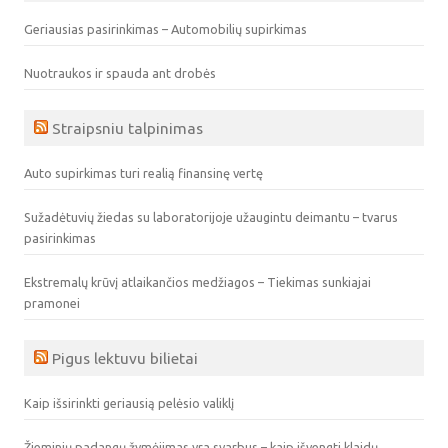
Geriausias pasirinkimas – Automobilių supirkimas
Nuotraukos ir spauda ant drobės
Straipsniu talpinimas
Auto supirkimas turi realią finansinę vertę
Sužadėtuvių žiedas su laboratorijoje užaugintu deimantu – tvarus
pasirinkimas
Ekstremalų krūvį atlaikančios medžiagos – Tiekimas sunkiajai
pramonei
Pigus lektuvu bilietai
Kaip išsirinkti geriausią pelėsio valiklį
Žieminių padangų žymėjimas yra svarbus – kaip išvengti klaidų