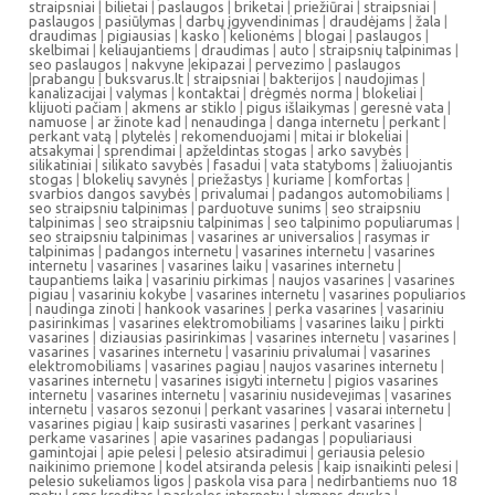
straipsniai
|
bilietai
|
paslaugos
|
briketai
|
priežiūrai
|
straipsniai
|
paslaugos
|
pasiūlymas
|
darbų įgyvendinimas
|
draudėjams
|
žala
|
draudimas
|
pigiausias
|
kasko
|
kelionėms
|
blogai
|
paslaugos
|
skelbimai
|
keliaujantiems
|
draudimas
|
auto
|
straipsnių talpinimas
|
seo paslaugos
|
nakvyne
|
ekipazai
|
pervezimo
|
paslaugos
|
prabangu
|
buksvarus.lt
|
straipsniai
|
bakterijos
|
naudojimas
|
kanalizacijai
|
valymas
|
kontaktai
|
drėgmės norma
|
blokeliai
|
klijuoti pačiam
|
akmens ar stiklo
|
pigus išlaikymas
|
geresnė vata
|
namuose
|
ar žinote kad
|
nenaudinga
|
danga internetu
|
perkant
|
perkant vatą
|
plytelės
|
rekomenduojami
|
mitai ir blokeliai
|
atsakymai
|
sprendimai
|
apželdintas stogas
|
arko savybės
|
silikatiniai
|
silikato savybės
|
fasadui
|
vata statyboms
|
žaliuojantis
stogas
|
blokelių savynės
|
priežastys
|
kuriame
|
komfortas
|
svarbios dangos savybės
|
privalumai
|
padangos automobiliams
|
seo straipsniu talpinimas
|
parduotuve sunims
|
seo straipsniu
talpinimas
|
seo straipsniu talpinimas
|
seo talpinimo populiarumas
|
seo straipsniu talpinimas
|
vasarines ar universalios
|
rasymas ir
talpinimas
|
padangos internetu
|
vasarines internetu
|
vasarines
internetu
|
vasarines
|
vasarines laiku
|
vasarines internetu
|
taupantiems laika
|
vasariniu pirkimas
|
naujos vasarines
|
vasarines
pigiau
|
vasariniu kokybe
|
vasarines internetu
|
vasarines populiarios
|
naudinga zinoti
|
hankook vasarines
|
perka vasarines
|
vasariniu
pasirinkimas
|
vasarines elektromobiliams
|
vasarines laiku
|
pirkti
vasarines
|
diziausias pasirinkimas
|
vasarines internetu
|
vasarines
|
vasarines
|
vasarines internetu
|
vasariniu privalumai
|
vasarines
elektromobiliams
|
vasarines pagiau
|
naujos vasarines internetu
|
vasarines internetu
|
vasarines isigyti internetu
|
pigios vasarines
internetu
|
vasarines internetu
|
vasariniu nusidevejimas
|
vasarines
internetu
|
vasaros sezonui
|
perkant vasarines
|
vasarai internetu
|
vasarines pigiau
|
kaip susirasti vasarines
|
perkant vasarines
|
perkame vasarines
|
apie vasarines padangas
|
populiariausi
gamintojai
|
apie pelesi
|
pelesio atsiradimui
|
geriausia pelesio
naikinimo priemone
|
kodel atsiranda pelesis
|
kaip isnaikinti pelesi
|
pelesio sukeliamos ligos
|
paskola visa para
|
nedirbantiems nuo 18