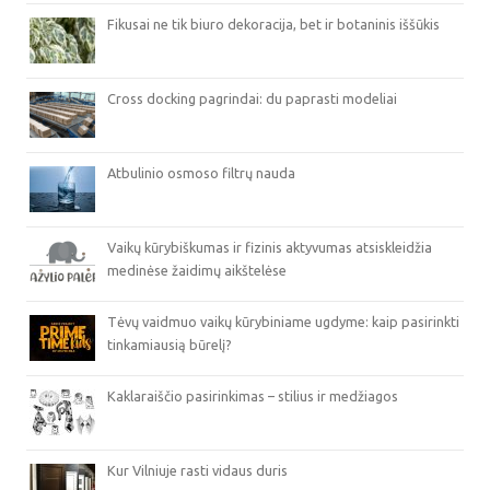
Fikusai ne tik biuro dekoracija, bet ir botaninis iššūkis
Cross docking pagrindai: du paprasti modeliai
Atbulinio osmoso filtrų nauda
Vaikų kūrybiškumas ir fizinis aktyvumas atsiskleidžia
medinėse žaidimų aikštelėse
Tėvų vaidmuo vaikų kūrybiniame ugdyme: kaip pasirinkti
tinkamiausią būrelį?
Kaklaraiščio pasirinkimas – stilius ir medžiagos
Kur Vilniuje rasti vidaus duris