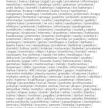
šviesos
|
šviesa
|
įtakoja
|
įsigyti
|
po egle
|
privalumai
|
informacija
|
nepirkčiau
|
renkantis
|
naudinga
|
pirkti
|
jaukumas
|
privalumai
|
prieš darbus
|
išsirinkti
|
bakterijos
|
talpinimas
|
bio bakterijos
|
naikinimas
|
kvapai
|
naikinimas
|
kaina
|
kova
|
naudojimas
|
įrenginiams
|
naudingos
|
nuotekoms
|
priežiūra
|
priemonės
|
kvapų
naikinimui
|
fermentai
|
tarnauja
|
paskirtis
|
prižiūrėti
|
priemonės
|
informacija
|
nuotekoms
|
svarbu
|
naudojimas
|
valymui
|
gadinti
|
valymo kaina
|
priemonės
|
ne visi
|
reikia
|
naudojamos
|
sprendžia
|
efektyvu
|
priemonės
|
bakterijos
|
informacija
|
naudingesnės
|
nuotekoms
|
valymas
|
sistemoms
|
naudojimas
|
nuotekų valymo
įrenginiai
|
straipsniai
|
internetu
|
draudimas
|
internetu
|
bakterijos
kanalizacijai
|
priemones
|
baseinai
|
biologinės
|
nauda
|
priežiūra
|
priemonės
|
skirtos valyti
|
valymui
|
barzdai
|
pc paieškos
|
vežimo
paslaugos
|
renkantis
|
geriau
|
medžiagos ir įrankiai
|
darbams
|
liejimo kaina
|
visi
|
nenaudinga
|
privalumai
|
skelbimai
|
paieškos
|
išsirinkti
|
būtina
|
pirkti
|
kriterijai
|
motyvacija
|
blokeliai
|
privalumai
|
pigiau
|
investicijos
|
idėjos
|
kainos
|
inventorius
|
kuriant
|
verta
|
naudojami
|
kur pirkimas
|
nauda
|
be tinko
|
medžiagos
|
kuo
dekoruoti
|
problemos
|
pasirinkimas
|
profesionalai
|
savybės
|
parduodu
|
pigiai
|
info
|
ifasadai
|
kaina
|
betonavimas
|
darbų
gerinimas
|
liejimas
|
markiravimas
|
metalo
|
markiravimas
|
popieriaus
|
stiklo
|
pjovimas
|
odos
|
medžio
|
informacija
|
stiklo
|
darbai
|
lazeriu
|
400
|
istorija
|
galimybės
|
gaujos
|
mažinamas
|
vairavimo mokykla
|
plaustų nuoma
|
granulės
|
straipsniai
|
kasko
|
mokymo centras
|
draudimas
|
Lietuvoje
|
įvairovė
|
įdomu
|
rakshtys
|
echo
|
kateriui
|
kvalifikacija
|
gyvena
|
pasiekimai
|
vilniečiams
|
Vilniuje
|
laivavedyba
|
kursai
|
teisės
|
puokstes
|
profesionalai
|
pokyčiai
|
mokymai
|
mokymo centras
|
kursai
|
akcijos
|
įmanoma
|
lietuviškai
|
Nida
|
nustebsi
|
atsipirks
|
atmintis
|
mintys
|
gali
|
laukia
|
ruoštis
|
etapai
|
patys
|
išvenk
|
darbai
|
raštas
|
ruoštis
|
klaidos
|
būtina
|
idejos
|
ruošimas
|
pagalba
|
priemonės
|
darbai
|
kenčia
|
kaina
|
rašyti
|
taisyti
|
tikri
|
aukštų
|
vestuvines sukneles
|
blokeliai
|
perku parduodu
|
pasirinkimas
|
namui
|
panaudojimas
|
naudojimas
|
pertvarų
|
blokeliai
|
tvoroms
|
sienoms
|
blokeliai
|
kaminams
|
pertvaroms
|
kaminai
|
blokeliai
|
pertvaroms
|
blokeliai
|
fibo
|