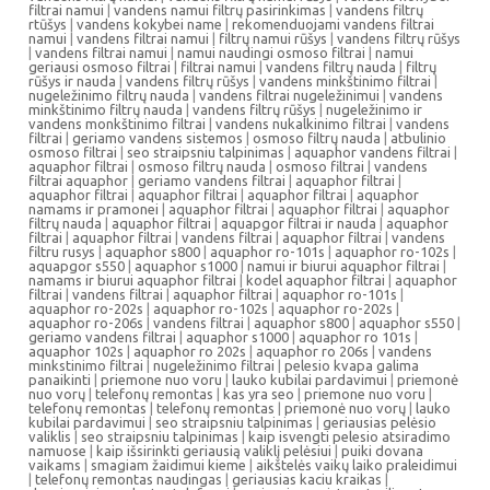
filtrai namui
|
vandens namui filtrų pasirinkimas
|
vandens filtrų
rtūšys
|
vandens kokybei name
|
rekomenduojami vandens filtrai
namui
|
vandens filtrai namui
|
filtrų namui rūšys
|
vandens filtrų rūšys
|
vandens filtrai namui
|
namui naudingi osmoso filtrai
|
namui
geriausi osmoso filtrai
|
filtrai namui
|
vandens filtrų nauda
|
filtrų
rūšys ir nauda
|
vandens filtrų rūšys
|
vandens minkštinimo filtrai
|
nugeležinimo filtrų nauda
|
vandens filtrai nugeležinimui
|
vandens
minkštinimo filtrų nauda
|
vandens filtrų rūšys
|
nugeležinimo ir
vandens monkštinimo filtrai
|
vandens nukalkinimo filtrai
|
vandens
filtrai
|
geriamo vandens sistemos
|
osmoso filtrų nauda
|
atbulinio
osmoso filtrai
|
seo straipsniu talpinimas
|
aquaphor vandens filtrai
|
aquaphor filtrai
|
osmoso filtrų nauda
|
osmoso filtrai
|
vandens
filtrai aquaphor
|
geriamo vandens filtrai
|
aquaphor filtrai
|
aquaphor filtrai
|
aquaphor filtrai
|
aquaphor filtrai
|
aquaphor
namams ir pramonei
|
aquaphor filtrai
|
aquaphor filtrai
|
aquaphor
filtrų nauda
|
aquaphor filtrai
|
aquapgor filtrai ir nauda
|
aquaphor
filtrai
|
aquaphor filtrai
|
vandens filtrai
|
aquaphor filtrai
|
vandens
filtru rusys
|
aquaphor s800
|
aquaphor ro-101s
|
aquaphor ro-102s
|
aquapgor s550
|
aquaphor s1000
|
namui ir biurui aquaphor filtrai
|
namams ir biurui aquaphor filtrai
|
kodel aquaphor filtrai
|
aquaphor
filtrai
|
vandens filtrai
|
aquaphor filtrai
|
aquaphor ro-101s
|
aquaphor ro-202s
|
aquaphor ro-102s
|
aquaphor ro-202s
|
aquaphor ro-206s
|
vandens filtrai
|
aquaphor s800
|
aquaphor s550
|
geriamo vandens filtrai
|
aquaphor s1000
|
aquaphor ro 101s
|
aquaphor 102s
|
aquaphor ro 202s
|
aquaphor ro 206s
|
vandens
minkstinimo filtrai
|
nugeležinimo filtrai
|
pelesio kvapa galima
panaikinti
|
priemone nuo voru
|
lauko kubilai pardavimui
|
priemonė
nuo vorų
|
telefonų remontas
|
kas yra seo
|
priemone nuo voru
|
telefonų remontas
|
telefonų remontas
|
priemonė nuo vorų
|
lauko
kubilai pardavimui
|
seo straipsniu talpinimas
|
geriausias pelėsio
valiklis
|
seo straipsniu talpinimas
|
kaip isvengti pelesio atsiradimo
namuose
|
kaip išsirinkti geriausią valiklį pelėsiui
|
puiki dovana
vaikams
|
smagiam žaidimui kieme
|
aikštelės vaikų laiko praleidimui
|
telefonų remontas naudingas
|
geriausias kaciu kraikas
|