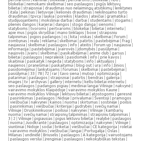
blokeliai
|
nemokami skelbimai
|
seo paslaugos
|
pigūs lėktuvų
bilietai
|
straipsniai
|
draudimas nuo nelaimingų atsitikimų
|
lenktynes
|
itala
|
pekinas
|
lietuvoje
|
kelionės draudimas
|
nekilnojamo turto
draudimas
|
tpvca
|
laukia
|
poreikis
|
klaidos
|
ateičiai
|
gramatika
|
studijuojantiems
|
moksliniai darbai
|
darbai
|
studentams
|
stogams
|
plienės dangos
|
karjerai
|
dangos
|
stogo danga
|
sienoms
|
statyboms
|
tvoroms
|
pertvaroms
|
blokeliai
|
bilietai
|
internetu
|
apie mus
|
pigūs skrydžiai
|
mano tinklapis
|
boxe
|
straipsniu
talpinimas
|
pigios padangos
|
cs
|
kita
|
viskas
|
skelbimai
|
forum
|
zombynas
|
realu
|
reklama
|
skelbimai
|
patirtis
|
pastebėjimai
|
frag
|
naujausia
|
skelbimai
|
paslaugos
|
info
|
ateitis
|
forum up
|
naujausia
|
informacija
|
pastebėjimai
|
įvairovės
|
įdomybės
|
pasiūlymai
|
naujovės
|
įvairu
|
skelbimai
|
pasikalbėjimai
|
anime club
|
garsus
|
bilietai
|
paslaugos
|
nepraleisk
|
pasidomėk
|
info
|
prie kavos
|
skaitiniai
|
paskaityk
|
negeda
|
statyboms
|
info
|
aktualijos
|
naujienos
|
pranešimai
|
paskaitymui
|
blog out
|
ura
|
info
|
žinios
|
pasidomėjimui
|
lankytojams
|
forumas
|
skelbimai
|
pastebėjimai
|
pasiūlymai
|
33
|
78
|
72
|
rar
|
tavo siena
|
mutop
|
optimizacija
|
patarimai
|
paslaugos
|
straipsniai
|
patirtis
|
bendras
|
galerija
|
images
|
tv
|
archyvas
|
gallery
|
internetu
|
keltu bilietai internetu
|
seo paslaugos
|
padangos pigiau
|
mediniai langai Vilniuje
|
nakvynė
|
vairavimo mokyklos Klaipėdoje
|
vairavimo mokyklos Kaune
|
vairavimo mokyklos Vilniuje
|
lektuvu bilietai
|
atostogoms
|
geresnė
|
pasirinkimas
|
paslaugos
|
Nidoje
|
privalumai
|
Šventoji
|
pramogos
|
viešbučiai
|
nakvynei
|
kainos
|
nuoma
|
skirtumas
|
sostinėje
|
poilsis
|
pasirinkimas
|
viešbučiai
|
kriterijai
|
gudrybės
|
svečių namai
|
Vilniuje
|
Druskininkuose
|
poilsiui
|
nakvynei
|
Vilniuje
|
kambarių
nuoma
|
svečių namai
|
straipsnių talpinimas
|
straipsniu talpinimas
|
3
|
2
|
Vilniuje
|
pigiausias
|
pigus lektuvu bilietai
|
realybė
|
paslaugos
|
nuoma
|
Juodkrantė
|
paslaugos
|
optimizacija
|
nakvynei
|
Vilniuje
|
siuntiniai
|
Nidoje
|
sodai
|
briketai
|
viešbučiai
|
CE kategorija
|
roletai
|
vairavimo mokyklos
|
viešbučiai
|
langai
|
Portugalija
|
Oslas
|
Milanas
|
undinėlė
|
Briuselis
|
paslaugos
|
A kategorija
|
vairuotojams
|
paslaugos verslui
|
įrenginiai
|
paslaugos
|
nekokybiškas tekstas
|