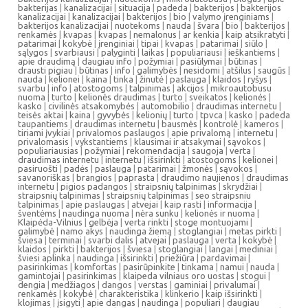
bakterijas
|
kanalizacijai
|
situacija
|
padeda
|
bakterijos
|
bakterijos
kanalizacijai
|
kanalizacijai
|
bakterijos
|
bio
|
valymo įrenginiams
|
bakterijos kanalizacijai
|
nuotekoms
|
nauda
|
švara
|
bio
|
bakterijos
|
renkamės
|
kvapas
|
kvapas
|
nemalonus
|
ar kenkia
|
kaip atsikratyti
|
patarimai
|
kokybė
|
įrenginiai
|
tipai
|
kvapas
|
patarimai
|
siūlo
|
sąlygos
|
svarbiausi
|
palyginti
|
laikas
|
populiariausi
|
ieškantiems
|
apie draudimą
|
daugiau info
|
požymiai
|
pasiūlymai
|
būtinas
|
drausti pigiau
|
būtinas
|
info
|
galimybės
|
nesidomi
|
atšilus
|
saugūs
|
nauda
|
kelionei
|
kaina
|
tinka
|
žinutė
|
paslauga
|
klaidos
|
ryšys
|
svarbu
|
info
|
atostogoms
|
talpinimas
|
akcijos
|
mikroautobusu
nuoma
|
turto
|
kelionės draudimas
|
turto
|
sveikatos
|
kelionės
|
kasko
|
civilinės atsakomybės
|
automobilio
|
draudimas internetu
|
teisės aktai
|
kaina
|
gyvybės
|
kelionių
|
turto
|
tpvca
|
kasko
|
padeda
taupantiems
|
draudimas internetu
|
bausmės
|
kontrolė
|
kameros
|
tiriami įvykiai
|
privalomos paslaugos
|
apie privalomą
|
internetu
|
privalomasis
|
vykstantiems
|
klausimai ir atsakymai
|
sąvokos
|
populiariausias
|
požymiai
|
rekomendacija
|
saugoja
|
verta
|
draudimas internetu
|
internetu
|
išsirinkti
|
atostogoms
|
kelionei
|
pasiruošti
|
padės
|
paslauga
|
patarimai
|
žmonės
|
sąvokos
|
savanoriškas
|
brangios
|
paprasta
|
draudimo naujienos
|
draudimas
internetu
|
pigios padangos
|
straipsnių talpinimas
|
skrydžiai
|
straipsnių talpinimas
|
straipsnių talpinimas
|
seo straipsniu
talpinimas
|
apie paslaugas
|
atvejai
|
kaip rasti
|
informacija
|
šventėms
|
naudinga nuoma
|
nėra sunku
|
kelionės ir nuoma
|
Klaipėda-Vilnius
|
gelbėja
|
verta rinkti
|
stoge montuojami
|
galimybė
|
namo akys
|
naudinga žiemą
|
stoglangiai
|
metas pirkti
|
šviesa
|
terminai
|
svarbi dalis
|
atvejai
|
paslauga
|
verta
|
kokybė
|
klaidos
|
pirkti
|
bakterijos
|
šviesa
|
stoglangiai
|
langai
|
mediniai
|
šviesi aplinka
|
naudinga
|
išsirinkti
|
priežiūra
|
pardavimai
|
pasirinkimas
|
komfortas
|
pasirūpinkite
|
tinkama
|
namui
|
nauda
|
gamintojai
|
pasirinkimas
|
klaipeda vilniaus oro uostas
|
stogui
|
dengia
|
medžiagos
|
dangos
|
verstas
|
gaminiai
|
privalumai
|
renkamės
|
kokybė
|
charakteristika
|
klinkerio
|
kaip išsirinkti
|
klojimas
|
įsigyti
|
apie dangas
|
naudinga
|
populiari
|
daugiau