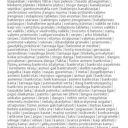
klaipėdoje
|
vandens filtrai
|
nuo pelesio
|
fasado atnaujinimas
|
klinkerio plyteles
|
klinkerio plytos
|
stogo danga
|
kanalizacijai
|
septikui
|
gamtosmokykla.com
|
bakterijos kanalizacijai
|
sinchroninio vertimo įrangos nuoma
|
kaip prižiūrėti valymo
įrenginius
|
indaploviu tabletes
|
bio enzimai
|
bio enzimai
|
bakterijos starwax
|
bakterijos valymo įrenginiams
|
buhalterines
paslaugos
|
buhalterine apskaita
|
svetainių kūrimas
|
valiklis ne toks
kaip visi
|
vamzdziu granules
|
indaploviu tabletes
|
vonios valiklis
|
wc valiklis
|
stiklų ir veidrodžių valiklis
|
tvoroms iš betono
|
namų
valymo priemonės
|
uabpersonalas.lt
|
cerpes
|
arko blokeliai
|
cerpes
|
išskirtinė tvora
|
idomus straipsniai
|
valymas priemone
|
priemonė valymui
|
rulonais
|
išbandykite granules
|
priemonės
|
gaudyklių priežiūrai
|
tarnauja ilgai
|
betoninė ar medinė
|
pasirinkimas
|
tvoroms
|
paskirtis
|
tvirta investicija
|
geriausias
sprendimas
|
naudinga žinoti
|
tarnauja ilgai
|
blokelių privalumai
|
kokie privalumai
|
patirtis
|
stogo danga
|
betoninės čerpės
|
dangos
privalumai
|
geriausia danga
|
faktai
|
fizinio asmens bankrotas
|
fizinių asmenų bankroto įstatymas
|
bankrotas
|
bankroto pasekmės
|
turintiems skolų
|
asmuo gali bankrutuoti
|
skelbti naudinga
|
pagalba
|
kaip elgtis
|
naujas gyvenimas
|
3 metai
|
išsigelbėjimas
|
asmens bankrotas
|
europos sąjungoje
|
asmuo gali
|
bankrotas
asmeniui
|
bankrotas
|
kiek kainuoja
|
asmens bankrotas
|
bankroto
kaina
|
tarnauja ilgai
|
pasinaudoti verta
|
daug bankrutuojančių
|
bankroto procesas
|
norint bankrutuoti
|
naudinga bankrutuoti
|
taupykite laiką
|
skaudi pamoka
|
administratorius
|
tarnauja ilgai
|
pigus išlaikymas
|
patirtis
|
geriau nei šiferis
|
lengva išsirinkti
|
unikalus gaminys
|
čerpės
|
dangos
|
rinktis verta
|
megztiniai
internetu moterims
|
riebalų skaidymui
|
dekoratyviniai augalai
|
straipsniai
|
fizinis asmuo gali bakrutuoti
|
kaune
|
darbas kaune
|
keitėsi paslaugos
|
toks yra
|
taksi kaune
|
pigiausias
|
kaune pigus
|
ką siūlo
|
paslaugos kaune
|
mažoji sostinė
|
išsikviesti
|
konkurencija
|
ieškome taxi
|
pigus
|
susisiekimas
|
taksi
|
paslaugos
|
programėlė
|
vilniuje
|
taksi
|
vilnius
|
taxi
|
kainos
|
švaros prekės
|
kaip atkimsti
|
laiptų kaina
|
auto1
|
gėlių puokštės
|
dantu protezavimas kaina
|
bakterijos kanalizacijai
|
nuotekoms
|
mikroautobusu
|
blogas
|
apie