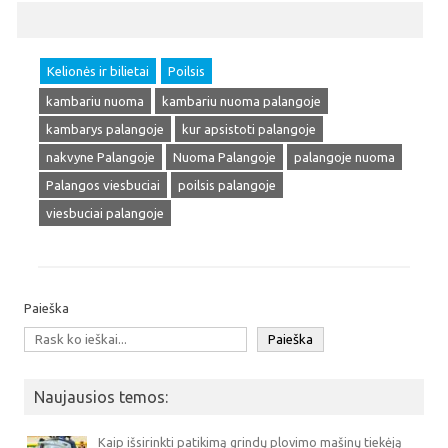
Kelionės ir bilietai
Poilsis
kambariu nuoma
kambariu nuoma palangoje
kambarys palangoje
kur apsistoti palangoje
nakvyne Palangoje
Nuoma Palangoje
palangoje nuoma
Palangos viesbuciai
poilsis palangoje
viesbuciai palangoje
Paieška
Paieška
Naujausios temos:
Kaip išsirinkti patikimą grindų plovimo mašinų tiekėją