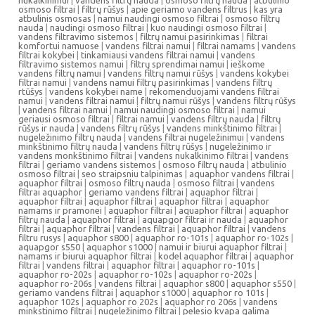
nukalkinimui
|
vandens filtrų nauda
|
osmoso filtrų nauda
|
atbulinio
osmoso filtrai
|
filtrų rūšys
|
apie geriamo vandens filtrus
|
kas yra
atbulinis osmosas
|
namui naudingi osmoso filtrai
|
osmoso filtrų
nauda
|
naudingi osmoso filtrai
|
kuo naudingi osmoso filtrai
|
vandens filtravimo sistemos
|
filtrų namui pasirinkimas
|
filtrai
komfortui namuose
|
vandens filtrai namui
|
filtrai namams
|
vandens
filtrai kokybei
|
tinkamiausi vandens filtrai namui
|
vandens
filtravimo sistemos namui
|
filtrų sprendimai namui
|
ieškome
vandens filtrų namui
|
vandens filtrų namui rūšys
|
vandens kokybei
filtrai namui
|
vandens namui filtrų pasirinkimas
|
vandens filtrų
rtūšys
|
vandens kokybei name
|
rekomenduojami vandens filtrai
namui
|
vandens filtrai namui
|
filtrų namui rūšys
|
vandens filtrų rūšys
|
vandens filtrai namui
|
namui naudingi osmoso filtrai
|
namui
geriausi osmoso filtrai
|
filtrai namui
|
vandens filtrų nauda
|
filtrų
rūšys ir nauda
|
vandens filtrų rūšys
|
vandens minkštinimo filtrai
|
nugeležinimo filtrų nauda
|
vandens filtrai nugeležinimui
|
vandens
minkštinimo filtrų nauda
|
vandens filtrų rūšys
|
nugeležinimo ir
vandens monkštinimo filtrai
|
vandens nukalkinimo filtrai
|
vandens
filtrai
|
geriamo vandens sistemos
|
osmoso filtrų nauda
|
atbulinio
osmoso filtrai
|
seo straipsniu talpinimas
|
aquaphor vandens filtrai
|
aquaphor filtrai
|
osmoso filtrų nauda
|
osmoso filtrai
|
vandens
filtrai aquaphor
|
geriamo vandens filtrai
|
aquaphor filtrai
|
aquaphor filtrai
|
aquaphor filtrai
|
aquaphor filtrai
|
aquaphor
namams ir pramonei
|
aquaphor filtrai
|
aquaphor filtrai
|
aquaphor
filtrų nauda
|
aquaphor filtrai
|
aquapgor filtrai ir nauda
|
aquaphor
filtrai
|
aquaphor filtrai
|
vandens filtrai
|
aquaphor filtrai
|
vandens
filtru rusys
|
aquaphor s800
|
aquaphor ro-101s
|
aquaphor ro-102s
|
aquapgor s550
|
aquaphor s1000
|
namui ir biurui aquaphor filtrai
|
namams ir biurui aquaphor filtrai
|
kodel aquaphor filtrai
|
aquaphor
filtrai
|
vandens filtrai
|
aquaphor filtrai
|
aquaphor ro-101s
|
aquaphor ro-202s
|
aquaphor ro-102s
|
aquaphor ro-202s
|
aquaphor ro-206s
|
vandens filtrai
|
aquaphor s800
|
aquaphor s550
|
geriamo vandens filtrai
|
aquaphor s1000
|
aquaphor ro 101s
|
aquaphor 102s
|
aquaphor ro 202s
|
aquaphor ro 206s
|
vandens
minkstinimo filtrai
|
nugeležinimo filtrai
|
pelesio kvapa galima