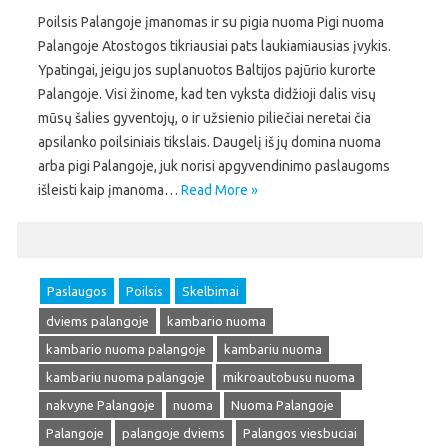
Poilsis Palangoje įmanomas ir su pigia nuoma Pigi nuoma
Palangoje Atostogos tikriausiai pats laukiamiausias įvykis.
Ypatingai, jeigu jos suplanuotos Baltijos pajūrio kurorte
Palangoje. Visi žinome, kad ten vyksta didžioji dalis visų
mūsų šalies gyventojų, o ir užsienio piliečiai neretai čia
apsilanko poilsiniais tikslais. Daugelį iš jų domina nuoma
arba pigi Palangoje, juk norisi apgyvendinimo paslaugoms
išleisti kaip įmanoma…
Read More »
Paslaugos
Poilsis
Skelbimai
dviems palangoje
kambario nuoma
kambario nuoma palangoje
kambariu nuoma
kambariu nuoma palangoje
mikroautobusu nuoma
nakvyne Palangoje
nuoma
Nuoma Palangoje
Palangoje
palangoje dviems
Palangos viesbuciai