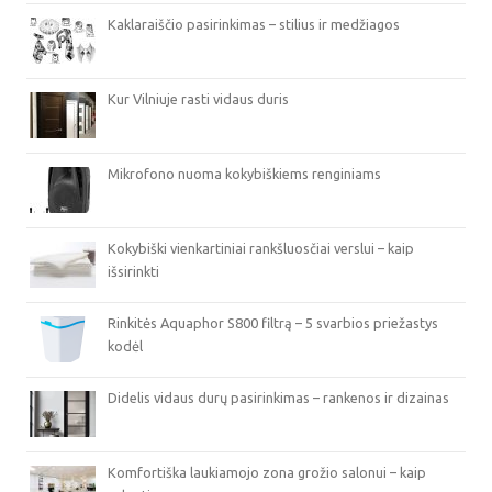
Kaklaraiščio pasirinkimas – stilius ir medžiagos
Kur Vilniuje rasti vidaus duris
Mikrofono nuoma kokybiškiems renginiams
Kokybiški vienkartiniai rankšluosčiai verslui – kaip
išsirinkti
Rinkitės Aquaphor S800 filtrą – 5 svarbios priežastys
kodėl
Didelis vidaus durų pasirinkimas – rankenos ir dizainas
Komfortiška laukiamojo zona grožio salonui – kaip