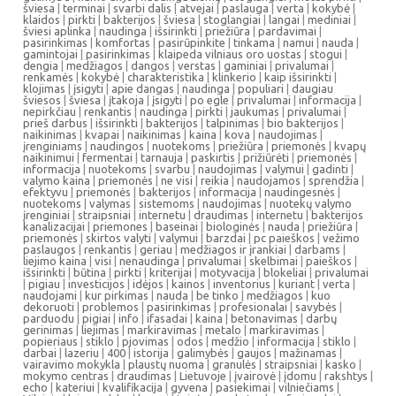
šviesa
|
terminai
|
svarbi dalis
|
atvejai
|
paslauga
|
verta
|
kokybė
|
klaidos
|
pirkti
|
bakterijos
|
šviesa
|
stoglangiai
|
langai
|
mediniai
|
šviesi aplinka
|
naudinga
|
išsirinkti
|
priežiūra
|
pardavimai
|
pasirinkimas
|
komfortas
|
pasirūpinkite
|
tinkama
|
namui
|
nauda
|
gamintojai
|
pasirinkimas
|
klaipeda vilniaus oro uostas
|
stogui
|
dengia
|
medžiagos
|
dangos
|
verstas
|
gaminiai
|
privalumai
|
renkamės
|
kokybė
|
charakteristika
|
klinkerio
|
kaip išsirinkti
|
klojimas
|
įsigyti
|
apie dangas
|
naudinga
|
populiari
|
daugiau
šviesos
|
šviesa
|
įtakoja
|
įsigyti
|
po egle
|
privalumai
|
informacija
|
nepirkčiau
|
renkantis
|
naudinga
|
pirkti
|
jaukumas
|
privalumai
|
prieš darbus
|
išsirinkti
|
bakterijos
|
talpinimas
|
bio bakterijos
|
naikinimas
|
kvapai
|
naikinimas
|
kaina
|
kova
|
naudojimas
|
įrenginiams
|
naudingos
|
nuotekoms
|
priežiūra
|
priemonės
|
kvapų
naikinimui
|
fermentai
|
tarnauja
|
paskirtis
|
prižiūrėti
|
priemonės
|
informacija
|
nuotekoms
|
svarbu
|
naudojimas
|
valymui
|
gadinti
|
valymo kaina
|
priemonės
|
ne visi
|
reikia
|
naudojamos
|
sprendžia
|
efektyvu
|
priemonės
|
bakterijos
|
informacija
|
naudingesnės
|
nuotekoms
|
valymas
|
sistemoms
|
naudojimas
|
nuotekų valymo
įrenginiai
|
straipsniai
|
internetu
|
draudimas
|
internetu
|
bakterijos
kanalizacijai
|
priemones
|
baseinai
|
biologinės
|
nauda
|
priežiūra
|
priemonės
|
skirtos valyti
|
valymui
|
barzdai
|
pc paieškos
|
vežimo
paslaugos
|
renkantis
|
geriau
|
medžiagos ir įrankiai
|
darbams
|
liejimo kaina
|
visi
|
nenaudinga
|
privalumai
|
skelbimai
|
paieškos
|
išsirinkti
|
būtina
|
pirkti
|
kriterijai
|
motyvacija
|
blokeliai
|
privalumai
|
pigiau
|
investicijos
|
idėjos
|
kainos
|
inventorius
|
kuriant
|
verta
|
naudojami
|
kur pirkimas
|
nauda
|
be tinko
|
medžiagos
|
kuo
dekoruoti
|
problemos
|
pasirinkimas
|
profesionalai
|
savybės
|
parduodu
|
pigiai
|
info
|
ifasadai
|
kaina
|
betonavimas
|
darbų
gerinimas
|
liejimas
|
markiravimas
|
metalo
|
markiravimas
|
popieriaus
|
stiklo
|
pjovimas
|
odos
|
medžio
|
informacija
|
stiklo
|
darbai
|
lazeriu
|
400
|
istorija
|
galimybės
|
gaujos
|
mažinamas
|
vairavimo mokykla
|
plaustų nuoma
|
granulės
|
straipsniai
|
kasko
|
mokymo centras
|
draudimas
|
Lietuvoje
|
įvairovė
|
įdomu
|
rakshtys
|
echo
|
kateriui
|
kvalifikacija
|
gyvena
|
pasiekimai
|
vilniečiams
|