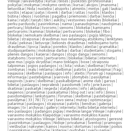
Vilniuje
|
laivavedyba
|
kursai
|
teisės
|
puokstes
|
profesionalai
|
pokyčiai
|
mokymai
|
mokymo centras
|
kursai
|
akcijos
|
įmanoma
|
lietuviškai
|
Nida
|
nustebsi
|
atsipirks
|
atmintis
|
mintys
|
gali
|
laukia
|
ruoštis
|
etapai
|
patys
|
išvenk
|
darbai
|
raštas
|
ruoštis
|
klaidos
|
būtina
|
idejos
|
ruošimas
|
pagalba
|
priemonės
|
darbai
|
kenčia
|
kaina
|
rašyti
|
taisyti
|
tikri
|
aukštų
|
vestuvines sukneles
|
blokeliai
|
perku parduodu
|
pasirinkimas
|
namui
|
panaudojimas
|
naudojimas
|
pertvarų
|
blokeliai
|
tvoroms
|
sienoms
|
blokeliai
|
kaminams
|
pertvaroms
|
kaminai
|
blokeliai
|
pertvaroms
|
blokeliai
|
fibo
|
blokeliai
|
nemokami skelbimai
|
seo paslaugos
|
pigūs lėktuvų
bilietai
|
straipsniai
|
draudimas nuo nelaimingų atsitikimų
|
lenktynes
|
itala
|
pekinas
|
lietuvoje
|
kelionės draudimas
|
nekilnojamo turto
draudimas
|
tpvca
|
laukia
|
poreikis
|
klaidos
|
ateičiai
|
gramatika
|
studijuojantiems
|
moksliniai darbai
|
darbai
|
studentams
|
stogams
|
plienės dangos
|
karjerai
|
dangos
|
stogo danga
|
sienoms
|
statyboms
|
tvoroms
|
pertvaroms
|
blokeliai
|
bilietai
|
internetu
|
apie mus
|
pigūs skrydžiai
|
mano tinklapis
|
boxe
|
straipsniu
talpinimas
|
pigios padangos
|
cs
|
kita
|
viskas
|
skelbimai
|
forum
|
zombynas
|
realu
|
reklama
|
skelbimai
|
patirtis
|
pastebėjimai
|
frag
|
naujausia
|
skelbimai
|
paslaugos
|
info
|
ateitis
|
forum up
|
naujausia
|
informacija
|
pastebėjimai
|
įvairovės
|
įdomybės
|
pasiūlymai
|
naujovės
|
įvairu
|
skelbimai
|
pasikalbėjimai
|
anime club
|
garsus
|
bilietai
|
paslaugos
|
nepraleisk
|
pasidomėk
|
info
|
prie kavos
|
skaitiniai
|
paskaityk
|
negeda
|
statyboms
|
info
|
aktualijos
|
naujienos
|
pranešimai
|
paskaitymui
|
blog out
|
ura
|
info
|
žinios
|
pasidomėjimui
|
lankytojams
|
forumas
|
skelbimai
|
pastebėjimai
|
pasiūlymai
|
33
|
78
|
72
|
rar
|
tavo siena
|
mutop
|
optimizacija
|
patarimai
|
paslaugos
|
straipsniai
|
patirtis
|
bendras
|
galerija
|
images
|
tv
|
archyvas
|
gallery
|
internetu
|
keltu bilietai internetu
|
seo paslaugos
|
padangos pigiau
|
mediniai langai Vilniuje
|
nakvynė
|
vairavimo mokyklos Klaipėdoje
|
vairavimo mokyklos Kaune
|
vairavimo mokyklos Vilniuje
|
lektuvu bilietai
|
atostogoms
|
geresnė
|
pasirinkimas
|
paslaugos
|
Nidoje
|
privalumai
|
Šventoji
|
pramogos
|
viešbučiai
|
nakvynei
|
kainos
|
nuoma
|
skirtumas
|
sostinėje
|
poilsis
|
pasirinkimas
|
viešbučiai
|
kriterijai
|
gudrybės
|
svečių namai
|