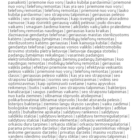
panaikinti
|
priemone nuo voru
|
lauko kubilai pardavimui
|
priemonė
nuo vorų
|
telefonų remontas
|
kas yra seo
|
priemone nuo voru
|
telefonų remontas
|
telefonų remontas
|
priemonė nuo vorų
|
lauko
kubilai pardavimui
|
seo straipsniu talpinimas
|
geriausias pelėsio
valiklis
|
seo straipsniu talpinimas
|
kaip isvengti pelesio atsiradimo
namuose
|
kaip išsirinkti geriausią valiklį pelėsiui
|
puiki dovana
vaikams
|
smagiam žaidimui kieme
|
aikštelės vaikų laiko praleidimui
|
telefonų remontas naudingas
|
geriausias kaciu kraikas
|
dazniausiai gendantys telefonai
|
geriausias maistas sterilizuotoms
katėms
|
padangų žymėjimas
|
mobiliųjų telefonų remontas
|
sterilizuotoms katėms geriausias
|
kiek kainuoja kubilai
|
dažnai
gendantys telefonai
|
geriausias vonios valiklis
|
elektromobiliu
ikrovimo stoteliu pletra lietuvoje
|
lietuvoje daugeja stoteliu
|
padangų žymėjimas reikalingas
|
vasarinės padangos
elektromobiliams
|
naudingas žieminių padangų žymėjimas
|
kuo
naudingas remontas
|
mobiliųjų telefonų remontas
|
geriausias
valiklis peliui
|
efektyvi priemone nuo voru
|
efektyviai veikiantis
pelėsio valiklis
|
priemonė nuo vorų
|
telefonų remontas
|
josera
classic
|
geriausias pelesio valiklis
|
kas yra seo straipsniai
|
seo
straipsniu talpinimas
|
isorinis seo optimizavimas
|
vidinis seo
optimizavimas
|
kaip optimizuoti svetaine
|
namu apyvokos
reikmenys
|
buitis
|
vaikams
|
seo straipsniu talpinimas
|
bakterijos
kanalizacijai
|
saugus zaidimas vaikams
|
seo straipsniu talpinimas
|
nuo kada ziemines
|
siltnamiai stipruolis atsiliepimai
|
polikarbonatiniai šiltnamiai stipruolis
|
kodel atsiranda pelesis
|
listerijos bakterija
|
zieminio langu skyscio savybes
|
vaiku zaidimui
|
bioloģiskie risinājumi
|
geriausios kanalizacijos bakterijos
|
adblue
skystis
|
buhalterine apskaita
|
saldytuvu rankenos
|
saldytuvu
saldikliu stalciai
|
saldytuvu lentynos
|
saldytuvu termoreguliatoriai
|
saldytuvu stalciai
|
kaitinimo elementai
|
orkaiciu ventiliatoriai
|
orkaiciu duru tarpines
|
orkaiciu stiklai
|
orkaiciu termoreguliatoriai
|
parama privaciam darzeliui
|
darzeliai gelbeja
|
pasirinkimas vilniuje
|
ieskome geriausio darzelio
|
privatus darzelis
|
masinu voztuvai
|
vandens isleidimo siurbliai
|
duru stiklai
|
seo straipsniu talpinimas
|