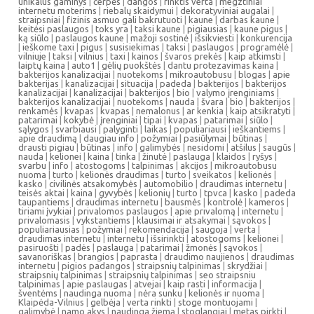
unikalus gaminys
|
čerpės
|
dangos
|
rinktis verta
|
megztiniai
internetu moterims
|
riebalų skaidymui
|
dekoratyviniai augalai
|
straipsniai
|
fizinis asmuo gali bakrutuoti
|
kaune
|
darbas kaune
|
keitėsi paslaugos
|
toks yra
|
taksi kaune
|
pigiausias
|
kaune pigus
|
ką siūlo
|
paslaugos kaune
|
mažoji sostinė
|
išsikviesti
|
konkurencija
|
ieškome taxi
|
pigus
|
susisiekimas
|
taksi
|
paslaugos
|
programėlė
|
vilniuje
|
taksi
|
vilnius
|
taxi
|
kainos
|
švaros prekės
|
kaip atkimsti
|
laiptų kaina
|
auto1
|
gėlių puokštės
|
dantu protezavimas kaina
|
bakterijos kanalizacijai
|
nuotekoms
|
mikroautobusu
|
blogas
|
apie
bakterijas
|
kanalizacijai
|
situacija
|
padeda
|
bakterijos
|
bakterijos
kanalizacijai
|
kanalizacijai
|
bakterijos
|
bio
|
valymo įrenginiams
|
bakterijos kanalizacijai
|
nuotekoms
|
nauda
|
švara
|
bio
|
bakterijos
|
renkamės
|
kvapas
|
kvapas
|
nemalonus
|
ar kenkia
|
kaip atsikratyti
|
patarimai
|
kokybė
|
įrenginiai
|
tipai
|
kvapas
|
patarimai
|
siūlo
|
sąlygos
|
svarbiausi
|
palyginti
|
laikas
|
populiariausi
|
ieškantiems
|
apie draudimą
|
daugiau info
|
požymiai
|
pasiūlymai
|
būtinas
|
drausti pigiau
|
būtinas
|
info
|
galimybės
|
nesidomi
|
atšilus
|
saugūs
|
nauda
|
kelionei
|
kaina
|
tinka
|
žinutė
|
paslauga
|
klaidos
|
ryšys
|
svarbu
|
info
|
atostogoms
|
talpinimas
|
akcijos
|
mikroautobusu
nuoma
|
turto
|
kelionės draudimas
|
turto
|
sveikatos
|
kelionės
|
kasko
|
civilinės atsakomybės
|
automobilio
|
draudimas internetu
|
teisės aktai
|
kaina
|
gyvybės
|
kelionių
|
turto
|
tpvca
|
kasko
|
padeda
taupantiems
|
draudimas internetu
|
bausmės
|
kontrolė
|
kameros
|
tiriami įvykiai
|
privalomos paslaugos
|
apie privalomą
|
internetu
|
privalomasis
|
vykstantiems
|
klausimai ir atsakymai
|
sąvokos
|
populiariausias
|
požymiai
|
rekomendacija
|
saugoja
|
verta
|
draudimas internetu
|
internetu
|
išsirinkti
|
atostogoms
|
kelionei
|
pasiruošti
|
padės
|
paslauga
|
patarimai
|
žmonės
|
sąvokos
|
savanoriškas
|
brangios
|
paprasta
|
draudimo naujienos
|
draudimas
internetu
|
pigios padangos
|
straipsnių talpinimas
|
skrydžiai
|
straipsnių talpinimas
|
straipsnių talpinimas
|
seo straipsniu
talpinimas
|
apie paslaugas
|
atvejai
|
kaip rasti
|
informacija
|
šventėms
|
naudinga nuoma
|
nėra sunku
|
kelionės ir nuoma
|
Klaipėda-Vilnius
|
gelbėja
|
verta rinkti
|
stoge montuojami
|
galimybė
|
namo akys
|
naudinga žiemą
|
stoglangiai
|
metas pirkti
|