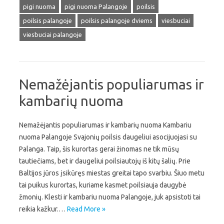
pigi nuoma
pigi nuoma Palangoje
poilsis
poilsis palangoje
poilsis palangoje dviems
viesbuciai
viesbuciai palangoje
Nemažėjantis populiarumas ir
kambarių nuoma
Nemažėjantis populiarumas ir kambarių nuoma Kambariu
nuoma Palangoje Svajonių poilsis daugeliui asocijuojasi su
Palanga. Taip, šis kurortas gerai žinomas ne tik mūsų
tautiečiams, bet ir daugeliui poilsiautojų iš kitų šalių. Prie
Baltijos jūros įsikūręs miestas greitai tapo svarbiu. Šiuo metu
tai puikus kurortas, kuriame kasmet poilsiauja daugybė
žmonių. Klesti ir kambariu nuoma Palangoje, juk apsistoti tai
reikia kažkur.…
Read More »