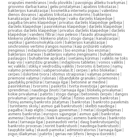
oraputes membranos
|
indu ploviklis
|
pavojingu atlieku tvarkymas
|
griovimo darbai kaina
|
geliu pristatymas
|
apatinis trikotazas
|
bakterijos kanalizacijai
|
kosmetika internetu pigiau
|
valentino
dienos dovanos
|
apatinis trikotazas moterims
|
bakterijos
kanalizacijai
|
darzelis klaipedoje
|
vaiku darzelis klaipedoje
|
pagalba tėvams klaipėdoje
|
privatus darželis klaipėdoje gelbėja
|
darželis klaipėdoje
|
pasirinkimas klaipėdoje
|
darželis klaipėdoje
|
privatus darželis klaipėdoje
|
privatus darželis klaipėdoje
|
darželis
klaipėdoje
|
vandens filtrai
|
nuo pelesio
|
fasado atnaujinimas
|
klinkerio plyteles
|
klinkerio plytos
|
stogo danga
|
kanalizacijai
|
septikui
|
gamtosmokykla.com
|
bakterijos kanalizacijai
|
sinchroninio vertimo įrangos nuoma
|
kaip prižiūrėti valymo
įrenginius
|
indaploviu tabletes
|
bio enzimai
|
bio enzimai
|
bakterijos starwax
|
bakterijos valymo įrenginiams
|
buhalterines
paslaugos
|
buhalterine apskaita
|
svetainių kūrimas
|
valiklis ne toks
kaip visi
|
vamzdziu granules
|
indaploviu tabletes
|
vonios valiklis
|
wc valiklis
|
stiklų ir veidrodžių valiklis
|
tvoroms iš betono
|
namų
valymo priemonės
|
uabpersonalas.lt
|
cerpes
|
arko blokeliai
|
cerpes
|
išskirtinė tvora
|
idomus straipsniai
|
valymas priemone
|
priemonė valymui
|
rulonais
|
išbandykite granules
|
priemonės
|
gaudyklių priežiūrai
|
tarnauja ilgai
|
betoninė ar medinė
|
pasirinkimas
|
tvoroms
|
paskirtis
|
tvirta investicija
|
geriausias
sprendimas
|
naudinga žinoti
|
tarnauja ilgai
|
blokelių privalumai
|
kokie privalumai
|
patirtis
|
stogo danga
|
betoninės čerpės
|
dangos
privalumai
|
geriausia danga
|
faktai
|
fizinio asmens bankrotas
|
fizinių asmenų bankroto įstatymas
|
bankrotas
|
bankroto pasekmės
|
turintiems skolų
|
asmuo gali bankrutuoti
|
skelbti naudinga
|
pagalba
|
kaip elgtis
|
naujas gyvenimas
|
3 metai
|
išsigelbėjimas
|
asmens bankrotas
|
europos sąjungoje
|
asmuo gali
|
bankrotas
asmeniui
|
bankrotas
|
kiek kainuoja
|
asmens bankrotas
|
bankroto
kaina
|
tarnauja ilgai
|
pasinaudoti verta
|
daug bankrutuojančių
|
bankroto procesas
|
norint bankrutuoti
|
naudinga bankrutuoti
|
taupykite laiką
|
skaudi pamoka
|
administratorius
|
tarnauja ilgai
|
pigus išlaikymas
|
patirtis
|
geriau nei šiferis
|
lengva išsirinkti
|