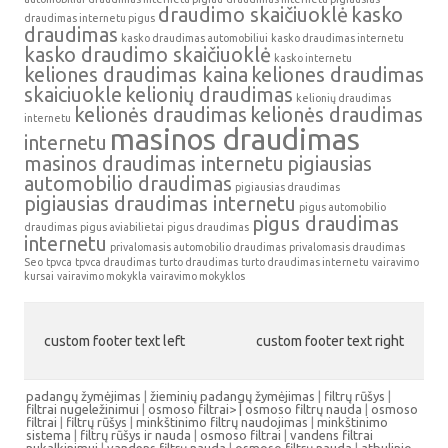
draudimo skaičiuoklė
kasko
draudimas internetu pigus
draudimas
kasko draudimas automobiliui
kasko draudimas internetu
kasko draudimo skaičiuoklė
kasko internetu
keliones draudimas kaina
keliones draudimas
skaiciuokle
kelionių draudimas
kelionių draudimas
kelionės draudimas
kelionės draudimas
internetu
masinos draudimas
internetu
masinos draudimas internetu
pigiausias
automobilio draudimas
pigiausias draudimas
pigiausias draudimas internetu
pigus automobilio
pigus draudimas
draudimas
pigus aviabilietai
pigus draudimas
internetu
privalomasis automobilio draudimas
privalomasis draudimas
Seo
tpvca
tpvca draudimas
turto draudimas
turto draudimas internetu
vairavimo
kursai
vairavimo mokykla
vairavimo mokyklos
custom footer text left
custom footer text right
padangų žymėjimas
|
žieminių padangų žymėjimas
|
filtrų rūšys
|
filtrai nugeležinimui
|
osmoso filtrai> |
osmoso filtrų nauda
|
osmoso
filtrai
|
filtrų rūšys
|
minkštinimo filtrų naudojimas
|
minkštinimo
sistema
|
filtrų rūšys ir nauda
|
osmoso filtrai
|
vandens filtrai