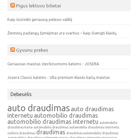
Pigus lektuvu bilietai
Kaip išsirinkti geriausią pelėsio valiklį
Žieminių padangų žymėjimas yra svarbus – kaip išvengti klaidų
Gyvunu prekes
Geriausias maistas sterilizuotoms katėms - JOSERA
Josera Classic katėms - Ulta premium klasės kačių maistas
Debesėlis
auto draudimas
auto draudimas
internetu
automobilio draudimas
automobilio draudimas internetu
automobilio
draudimas kaina
automobiliu draudimas
automobiliu draudimas internetu
draudimas
civilinis draudimas
draudimas automobilio
draudimas
automobiliui
draudimas internetu pigiau
draudimas internetu pigiausias