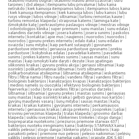
skalbimo masinu bugnai
|
skalbimo masinu amortizatoriai
|
duru
tarpines
|
cbd aliejus
|
itempiamu lubu privalumai
|
lubu kaina
netrukdo
|
kiek kainuoja itempiamos lubos
|
itempiamos lubos kaina
|
kiek kainuoja itempiamos
|
kiek kainuoja lubos
|
lubu kainos
|
lubu
rusys vilniuje
|
lubos vilniuje
|
siltnamiai
|
turbinu remontas kaune
|
turbinu remontas klaipeda
|
straipsniai katems
|
laiminga kate
|
išmokykite katę
|
perkraustymo paslaugos vilniuje
|
meistras vilniuje
|
odontologijos klinika
|
super premium
|
sunu maistas
|
sunu edalas
|
valandinis darzelis vilniuje
|
josera katems
|
josera sunims
|
paskolos
internetu
|
kontaktai
|
apie mus
|
naujienos
|
nuorodos
|
nuorodos
|
nuorodos
|
gyvunu prekes internetu
|
edalo itaka
|
sunu edalas ir
isvaizda
|
sunu mityba
|
kaip perkant sutaupyti
|
gyvunams
parduotuve internetu
|
geriausia parduotuve gyvunams
|
prekiu
parduotuve
|
kokybiskas edalas
|
pavadeliai katems
|
pavadeliai
sunims
|
prekes katems
|
prekes sunims
|
sausas maistas
|
sunu
maistas
|
kaip ismokyti kate daryti i dezute
|
kuo ypatingas
silikoninis kraikas
|
gyvunu prekiu akcija
|
geriausi siltnamiai
|
kaip
issirinkti
|
polikarbonatiniai šiltnamiai
|
tvirti siltnamiai
|
polikarbonatiniai atsiliepimai
|
šiltnamiai atsiliepimai
|
ieskantiems
filtru
|
filtrai namui
|
filtru nauda
|
vandens filtrai
|
vandens filtrai
|
biologinės bakterijos
|
kanalizacijos kvapas
|
kanalizacijos bakterijos
|
medinis namelis su ciuozykla
|
efektyvio biologinės bakterijos
|
fejerverkai
|
sodui
|
brita vandens filtrai
|
privatus darzelis
|
šiltnamiai
|
siltnamiai
|
gyvunu prekes
|
maistas sunims
|
geriausias
sunu maistas
|
kaip issirinkti kraika
|
gelbsti gyvūnus nuo karščio
|
gyvūnų maudynės vasarą
|
šunų mityba
|
sausas maistas
|
kačių
kraikas
|
kraikas katėms
|
gyvūnams internetu
|
perkamiausios
internetu
|
geriausias kraikas
|
akcija prekems
|
zooprekės
|
Lęšiai
|
kroviniu pervezimas klaipeda
|
tralas klaipeda
|
griovimo darbai
klaipeda
|
siukliu isvezimas
|
klinkerines trinkeles
|
stogo danga
|
biopreparatai nuotekoms
|
prieziuros priemone starwax 637
|
bakterijos nuoteku irenginiams kaina
|
bakteriju STARWAX kaina
|
valiklis pelesiui
|
stogo danga
|
klinkerio plytos
|
klinkeris
|
kaip
panaikinti pelesi
|
priemone nuo pelesio
|
pelesio naikinimas
|
pelėsių
valiklis
|
pelesio priemone
|
nameliai vaikams
|
orapute JDK S 60
|