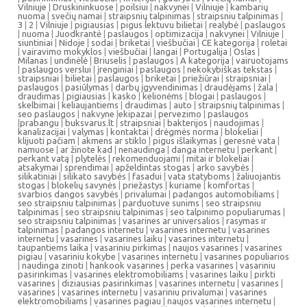
Vilniuje
|
Druskininkuose
|
poilsiui
|
nakvynei
|
Vilniuje
|
kambarių
nuoma
|
svečių namai
|
straipsnių talpinimas
|
straipsniu talpinimas
|
3
|
2
|
Vilniuje
|
pigiausias
|
pigus lektuvu bilietai
|
realybė
|
paslaugos
|
nuoma
|
Juodkrantė
|
paslaugos
|
optimizacija
|
nakvynei
|
Vilniuje
|
siuntiniai
|
Nidoje
|
sodai
|
briketai
|
viešbučiai
|
CE kategorija
|
roletai
|
vairavimo mokyklos
|
viešbučiai
|
langai
|
Portugalija
|
Oslas
|
Milanas
|
undinėlė
|
Briuselis
|
paslaugos
|
A kategorija
|
vairuotojams
|
paslaugos verslui
|
įrenginiai
|
paslaugos
|
nekokybiškas tekstas
|
straipsniai
|
bilietai
|
paslaugos
|
briketai
|
priežiūrai
|
straipsniai
|
paslaugos
|
pasiūlymas
|
darbų įgyvendinimas
|
draudėjams
|
žala
|
draudimas
|
pigiausias
|
kasko
|
kelionėms
|
blogai
|
paslaugos
|
skelbimai
|
keliaujantiems
|
draudimas
|
auto
|
straipsnių talpinimas
|
seo paslaugos
|
nakvyne
|
ekipazai
|
pervezimo
|
paslaugos
|
prabangu
|
buksvarus.lt
|
straipsniai
|
bakterijos
|
naudojimas
|
kanalizacijai
|
valymas
|
kontaktai
|
drėgmės norma
|
blokeliai
|
klijuoti pačiam
|
akmens ar stiklo
|
pigus išlaikymas
|
geresnė vata
|
namuose
|
ar žinote kad
|
nenaudinga
|
danga internetu
|
perkant
|
perkant vatą
|
plytelės
|
rekomenduojami
|
mitai ir blokeliai
|
atsakymai
|
sprendimai
|
apželdintas stogas
|
arko savybės
|
silikatiniai
|
silikato savybės
|
fasadui
|
vata statyboms
|
žaliuojantis
stogas
|
blokelių savynės
|
priežastys
|
kuriame
|
komfortas
|
svarbios dangos savybės
|
privalumai
|
padangos automobiliams
|
seo straipsniu talpinimas
|
parduotuve sunims
|
seo straipsniu
talpinimas
|
seo straipsniu talpinimas
|
seo talpinimo populiarumas
|
seo straipsniu talpinimas
|
vasarines ar universalios
|
rasymas ir
talpinimas
|
padangos internetu
|
vasarines internetu
|
vasarines
internetu
|
vasarines
|
vasarines laiku
|
vasarines internetu
|
taupantiems laika
|
vasariniu pirkimas
|
naujos vasarines
|
vasarines
pigiau
|
vasariniu kokybe
|
vasarines internetu
|
vasarines populiarios
|
naudinga zinoti
|
hankook vasarines
|
perka vasarines
|
vasariniu
pasirinkimas
|
vasarines elektromobiliams
|
vasarines laiku
|
pirkti
vasarines
|
diziausias pasirinkimas
|
vasarines internetu
|
vasarines
|
vasarines
|
vasarines internetu
|
vasariniu privalumai
|
vasarines
elektromobiliams
|
vasarines pagiau
|
naujos vasarines internetu
|