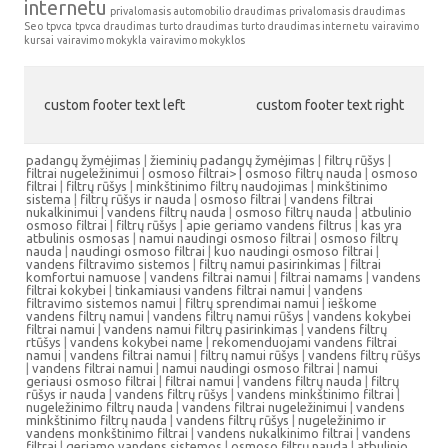
internetu
privalomasis automobilio draudimas
privalomasis draudimas
Seo
tpvca
tpvca draudimas
turto draudimas
turto draudimas internetu
vairavimo
kursai
vairavimo mokykla
vairavimo mokyklos
custom footer text left
custom footer text right
padangų žymėjimas
|
žieminių padangų žymėjimas
|
filtrų rūšys
|
filtrai nugeležinimui
|
osmoso filtrai> |
osmoso filtrų nauda
|
osmoso
filtrai
|
filtrų rūšys
|
minkštinimo filtrų naudojimas
|
minkštinimo
sistema
|
filtrų rūšys ir nauda
|
osmoso filtrai
|
vandens filtrai
nukalkinimui
|
vandens filtrų nauda
|
osmoso filtrų nauda
|
atbulinio
osmoso filtrai
|
filtrų rūšys
|
apie geriamo vandens filtrus
|
kas yra
atbulinis osmosas
|
namui naudingi osmoso filtrai
|
osmoso filtrų
nauda
|
naudingi osmoso filtrai
|
kuo naudingi osmoso filtrai
|
vandens filtravimo sistemos
|
filtrų namui pasirinkimas
|
filtrai
komfortui namuose
|
vandens filtrai namui
|
filtrai namams
|
vandens
filtrai kokybei
|
tinkamiausi vandens filtrai namui
|
vandens
filtravimo sistemos namui
|
filtrų sprendimai namui
|
ieškome
vandens filtrų namui
|
vandens filtrų namui rūšys
|
vandens kokybei
filtrai namui
|
vandens namui filtrų pasirinkimas
|
vandens filtrų
rtūšys
|
vandens kokybei name
|
rekomenduojami vandens filtrai
namui
|
vandens filtrai namui
|
filtrų namui rūšys
|
vandens filtrų rūšys
|
vandens filtrai namui
|
namui naudingi osmoso filtrai
|
namui
geriausi osmoso filtrai
|
filtrai namui
|
vandens filtrų nauda
|
filtrų
rūšys ir nauda
|
vandens filtrų rūšys
|
vandens minkštinimo filtrai
|
nugeležinimo filtrų nauda
|
vandens filtrai nugeležinimui
|
vandens
minkštinimo filtrų nauda
|
vandens filtrų rūšys
|
nugeležinimo ir
vandens monkštinimo filtrai
|
vandens nukalkinimo filtrai
|
vandens
filtrai
|
geriamo vandens sistemos
|
osmoso filtrų nauda
|
atbulinio