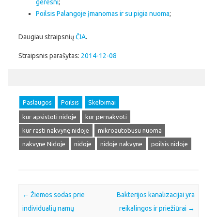
geresni
;
Poilsis Palangoje įmanomas ir su pigia nuoma
;
Daugiau straipsnių
ČIA
.
Straipsnis parašytas:
2014-12-08
Paslaugos
Poilsis
Skelbimai
kur apsistoti nidoje
kur pernakvoti
kur rasti nakvynę nidoje
mikroautobusu nuoma
nakvyne Nidoje
nidoje
nidoje nakvyne
poilsis nidoje
Post navigation
←
Žiemos sodas prie
Bakterijos kanalizacijai yra
individualių namų
reikalingos ir priežiūrai
→