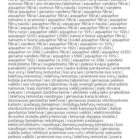
osmoso filtrai
|
seo straipsniu talpinimas
|
aquaphor vandens filtrai
|
aquaphor filtrai
|
osmoso filtrų nauda
|
osmoso filtrai
|
vandens
filtrai aquaphor
|
geriamo vandens filtrai
|
aquaphor filtrai
|
aquaphor filtrai
|
aquaphor filtrai
|
aquaphor filtrai
|
aquaphor
namams ir pramonei
|
aquaphor filtrai
|
aquaphor filtrai
|
aquaphor
filtrų nauda
|
aquaphor filtrai
|
aquapgor filtrai ir nauda
|
aquaphor
filtrai
|
aquaphor filtrai
|
vandens filtrai
|
aquaphor filtrai
|
vandens
filtru rusys
|
aquaphor s800
|
aquaphor ro-101s
|
aquaphor ro-102s
|
aquapgor s550
|
aquaphor s1000
|
namui ir biurui aquaphor filtrai
|
namams ir biurui aquaphor filtrai
|
kodel aquaphor filtrai
|
aquaphor
filtrai
|
vandens filtrai
|
aquaphor filtrai
|
aquaphor ro-101s
|
aquaphor ro-202s
|
aquaphor ro-102s
|
aquaphor ro-202s
|
aquaphor ro-206s
|
vandens filtrai
|
aquaphor s800
|
aquaphor s550
|
geriamo vandens filtrai
|
aquaphor s1000
|
aquaphor ro 101s
|
aquaphor 102s
|
aquaphor ro 202s
|
aquaphor ro 206s
|
vandens
minkstinimo filtrai
|
nugeležinimo filtrai
|
pelesio kvapa galima
panaikinti
|
priemone nuo voru
|
lauko kubilai pardavimui
|
priemonė
nuo vorų
|
telefonų remontas
|
kas yra seo
|
priemone nuo voru
|
telefonų remontas
|
telefonų remontas
|
priemonė nuo vorų
|
lauko
kubilai pardavimui
|
seo straipsniu talpinimas
|
geriausias pelėsio
valiklis
|
seo straipsniu talpinimas
|
kaip isvengti pelesio atsiradimo
namuose
|
kaip išsirinkti geriausią valiklį pelėsiui
|
puiki dovana
vaikams
|
smagiam žaidimui kieme
|
aikštelės vaikų laiko praleidimui
|
telefonų remontas naudingas
|
geriausias kaciu kraikas
|
dazniausiai gendantys telefonai
|
geriausias maistas sterilizuotoms
katėms
|
padangų žymėjimas
|
mobiliųjų telefonų remontas
|
sterilizuotoms katėms geriausias
|
kiek kainuoja kubilai
|
dažnai
gendantys telefonai
|
geriausias vonios valiklis
|
elektromobiliu
ikrovimo stoteliu pletra lietuvoje
|
lietuvoje daugeja stoteliu
|
padangų žymėjimas reikalingas
|
vasarinės padangos
elektromobiliams
|
naudingas žieminių padangų žymėjimas
|
kuo
naudingas remontas
|
mobiliųjų telefonų remontas
|
geriausias
valiklis peliui
|
efektyvi priemone nuo voru
|
efektyviai veikiantis
pelėsio valiklis
|
priemonė nuo vorų
|
telefonų remontas
|
josera