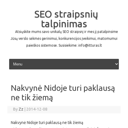
SEO straipsnių
talpinimas
Atsiųskite mums savo unikalų SEO straipsnį ir mes jį patalpinsime
Jūsų verslo sėkmės gerinimui, konkurencijos įveikimui, matomumui
paieškos sistemose. Susisiekime: info@itturas.lt
Skip to content
Nakvynė Nidoje turi paklausą
ne tik žiemą
By
Zz
|
2014-12-08
Nakvynė Nidoje turi paklausą ne tik žiemą