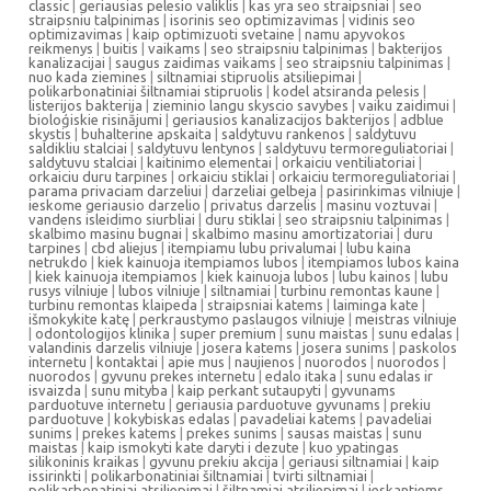
classic
|
geriausias pelesio valiklis
|
kas yra seo straipsniai
|
seo
straipsniu talpinimas
|
isorinis seo optimizavimas
|
vidinis seo
optimizavimas
|
kaip optimizuoti svetaine
|
namu apyvokos
reikmenys
|
buitis
|
vaikams
|
seo straipsniu talpinimas
|
bakterijos
kanalizacijai
|
saugus zaidimas vaikams
|
seo straipsniu talpinimas
|
nuo kada ziemines
|
siltnamiai stipruolis atsiliepimai
|
polikarbonatiniai šiltnamiai stipruolis
|
kodel atsiranda pelesis
|
listerijos bakterija
|
zieminio langu skyscio savybes
|
vaiku zaidimui
|
bioloģiskie risinājumi
|
geriausios kanalizacijos bakterijos
|
adblue
skystis
|
buhalterine apskaita
|
saldytuvu rankenos
|
saldytuvu
saldikliu stalciai
|
saldytuvu lentynos
|
saldytuvu termoreguliatoriai
|
saldytuvu stalciai
|
kaitinimo elementai
|
orkaiciu ventiliatoriai
|
orkaiciu duru tarpines
|
orkaiciu stiklai
|
orkaiciu termoreguliatoriai
|
parama privaciam darzeliui
|
darzeliai gelbeja
|
pasirinkimas vilniuje
|
ieskome geriausio darzelio
|
privatus darzelis
|
masinu voztuvai
|
vandens isleidimo siurbliai
|
duru stiklai
|
seo straipsniu talpinimas
|
skalbimo masinu bugnai
|
skalbimo masinu amortizatoriai
|
duru
tarpines
|
cbd aliejus
|
itempiamu lubu privalumai
|
lubu kaina
netrukdo
|
kiek kainuoja itempiamos lubos
|
itempiamos lubos kaina
|
kiek kainuoja itempiamos
|
kiek kainuoja lubos
|
lubu kainos
|
lubu
rusys vilniuje
|
lubos vilniuje
|
siltnamiai
|
turbinu remontas kaune
|
turbinu remontas klaipeda
|
straipsniai katems
|
laiminga kate
|
išmokykite katę
|
perkraustymo paslaugos vilniuje
|
meistras vilniuje
|
odontologijos klinika
|
super premium
|
sunu maistas
|
sunu edalas
|
valandinis darzelis vilniuje
|
josera katems
|
josera sunims
|
paskolos
internetu
|
kontaktai
|
apie mus
|
naujienos
|
nuorodos
|
nuorodos
|
nuorodos
|
gyvunu prekes internetu
|
edalo itaka
|
sunu edalas ir
isvaizda
|
sunu mityba
|
kaip perkant sutaupyti
|
gyvunams
parduotuve internetu
|
geriausia parduotuve gyvunams
|
prekiu
parduotuve
|
kokybiskas edalas
|
pavadeliai katems
|
pavadeliai
sunims
|
prekes katems
|
prekes sunims
|
sausas maistas
|
sunu
maistas
|
kaip ismokyti kate daryti i dezute
|
kuo ypatingas
silikoninis kraikas
|
gyvunu prekiu akcija
|
geriausi siltnamiai
|
kaip
issirinkti
|
polikarbonatiniai šiltnamiai
|
tvirti siltnamiai
|
polikarbonatiniai atsiliepimai
|
šiltnamiai atsiliepimai
|
ieskantiems