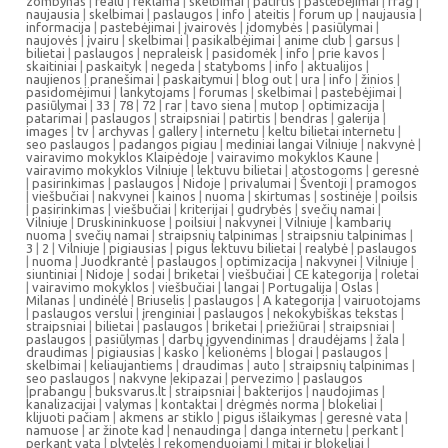
zombynas
|
realu
|
reklama
|
skelbimai
|
patirtis
|
pastebėjimai
|
frag
|
naujausia
|
skelbimai
|
paslaugos
|
info
|
ateitis
|
forum up
|
naujausia
|
informacija
|
pastebėjimai
|
įvairovės
|
įdomybės
|
pasiūlymai
|
naujovės
|
įvairu
|
skelbimai
|
pasikalbėjimai
|
anime club
|
garsus
|
bilietai
|
paslaugos
|
nepraleisk
|
pasidomėk
|
info
|
prie kavos
|
skaitiniai
|
paskaityk
|
negeda
|
statyboms
|
info
|
aktualijos
|
naujienos
|
pranešimai
|
paskaitymui
|
blog out
|
ura
|
info
|
žinios
|
pasidomėjimui
|
lankytojams
|
forumas
|
skelbimai
|
pastebėjimai
|
pasiūlymai
|
33
|
78
|
72
|
rar
|
tavo siena
|
mutop
|
optimizacija
|
patarimai
|
paslaugos
|
straipsniai
|
patirtis
|
bendras
|
galerija
|
images
|
tv
|
archyvas
|
gallery
|
internetu
|
keltu bilietai internetu
|
seo paslaugos
|
padangos pigiau
|
mediniai langai Vilniuje
|
nakvynė
|
vairavimo mokyklos Klaipėdoje
|
vairavimo mokyklos Kaune
|
vairavimo mokyklos Vilniuje
|
lektuvu bilietai
|
atostogoms
|
geresnė
|
pasirinkimas
|
paslaugos
|
Nidoje
|
privalumai
|
Šventoji
|
pramogos
|
viešbučiai
|
nakvynei
|
kainos
|
nuoma
|
skirtumas
|
sostinėje
|
poilsis
|
pasirinkimas
|
viešbučiai
|
kriterijai
|
gudrybės
|
svečių namai
|
Vilniuje
|
Druskininkuose
|
poilsiui
|
nakvynei
|
Vilniuje
|
kambarių
nuoma
|
svečių namai
|
straipsnių talpinimas
|
straipsniu talpinimas
|
3
|
2
|
Vilniuje
|
pigiausias
|
pigus lektuvu bilietai
|
realybė
|
paslaugos
|
nuoma
|
Juodkrantė
|
paslaugos
|
optimizacija
|
nakvynei
|
Vilniuje
|
siuntiniai
|
Nidoje
|
sodai
|
briketai
|
viešbučiai
|
CE kategorija
|
roletai
|
vairavimo mokyklos
|
viešbučiai
|
langai
|
Portugalija
|
Oslas
|
Milanas
|
undinėlė
|
Briuselis
|
paslaugos
|
A kategorija
|
vairuotojams
|
paslaugos verslui
|
įrenginiai
|
paslaugos
|
nekokybiškas tekstas
|
straipsniai
|
bilietai
|
paslaugos
|
briketai
|
priežiūrai
|
straipsniai
|
paslaugos
|
pasiūlymas
|
darbų įgyvendinimas
|
draudėjams
|
žala
|
draudimas
|
pigiausias
|
kasko
|
kelionėms
|
blogai
|
paslaugos
|
skelbimai
|
keliaujantiems
|
draudimas
|
auto
|
straipsnių talpinimas
|
seo paslaugos
|
nakvyne
|
ekipazai
|
pervezimo
|
paslaugos
|
prabangu
|
buksvarus.lt
|
straipsniai
|
bakterijos
|
naudojimas
|
kanalizacijai
|
valymas
|
kontaktai
|
drėgmės norma
|
blokeliai
|
klijuoti pačiam
|
akmens ar stiklo
|
pigus išlaikymas
|
geresnė vata
|
namuose
|
ar žinote kad
|
nenaudinga
|
danga internetu
|
perkant
|
perkant vatą
|
plytelės
|
rekomenduojami
|
mitai ir blokeliai
|