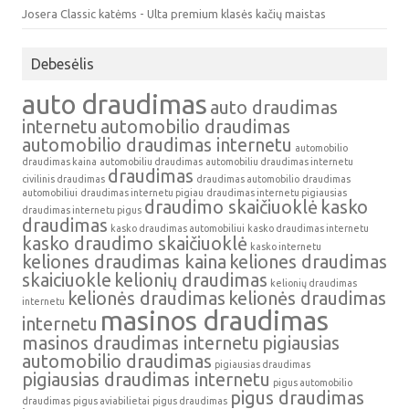
Josera Classic katėms - Ulta premium klasės kačių maistas
Debesėlis
auto draudimas
auto draudimas
internetu
automobilio draudimas
automobilio draudimas internetu
automobilio
draudimas kaina
automobiliu draudimas
automobiliu draudimas internetu
draudimas
civilinis draudimas
draudimas automobilio
draudimas
automobiliui
draudimas internetu pigiau
draudimas internetu pigiausias
draudimo skaičiuoklė
kasko
draudimas internetu pigus
draudimas
kasko draudimas automobiliui
kasko draudimas internetu
kasko draudimo skaičiuoklė
kasko internetu
keliones draudimas kaina
keliones draudimas
skaiciuokle
kelionių draudimas
kelionių draudimas
kelionės draudimas
kelionės draudimas
internetu
masinos draudimas
internetu
masinos draudimas internetu
pigiausias
automobilio draudimas
pigiausias draudimas
pigiausias draudimas internetu
pigus automobilio
pigus draudimas
draudimas
pigus aviabilietai
pigus draudimas