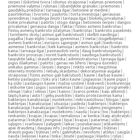
cerpes
|
išskirtinė tvora
|
idomus straipsniai
|
valymas priemone
|
priemonė valymui
|
rulonais
|
išbandykite granules
|
priemonės
|
gaudyklių priežiūrai
|
tarnauja ilgai
|
betoninė ar medinė
|
pasirinkimas
|
tvoroms
|
paskirtis
|
tvirta investicija
|
geriausias
sprendimas
|
naudinga žinoti
|
tarnauja ilgai
|
blokelių privalumai
|
kokie privalumai
|
patirtis
|
stogo danga
|
betoninės čerpės
|
dangos
privalumai
|
geriausia danga
|
faktai
|
fizinio asmens bankrotas
|
fizinių asmenų bankroto įstatymas
|
bankrotas
|
bankroto pasekmės
|
turintiems skolų
|
asmuo gali bankrutuoti
|
skelbti naudinga
|
pagalba
|
kaip elgtis
|
naujas gyvenimas
|
3 metai
|
išsigelbėjimas
|
asmens bankrotas
|
europos sąjungoje
|
asmuo gali
|
bankrotas
asmeniui
|
bankrotas
|
kiek kainuoja
|
asmens bankrotas
|
bankroto
kaina
|
tarnauja ilgai
|
pasinaudoti verta
|
daug bankrutuojančių
|
bankroto procesas
|
norint bankrutuoti
|
naudinga bankrutuoti
|
taupykite laiką
|
skaudi pamoka
|
administratorius
|
tarnauja ilgai
|
pigus išlaikymas
|
patirtis
|
geriau nei šiferis
|
lengva išsirinkti
|
unikalus gaminys
|
čerpės
|
dangos
|
rinktis verta
|
megztiniai
internetu moterims
|
riebalų skaidymui
|
dekoratyviniai augalai
|
straipsniai
|
fizinis asmuo gali bakrutuoti
|
kaune
|
darbas kaune
|
keitėsi paslaugos
|
toks yra
|
taksi kaune
|
pigiausias
|
kaune pigus
|
ką siūlo
|
paslaugos kaune
|
mažoji sostinė
|
išsikviesti
|
konkurencija
|
ieškome taxi
|
pigus
|
susisiekimas
|
taksi
|
paslaugos
|
programėlė
|
vilniuje
|
taksi
|
vilnius
|
taxi
|
kainos
|
švaros prekės
|
kaip atkimsti
|
laiptų kaina
|
auto1
|
gėlių puokštės
|
dantu protezavimas kaina
|
bakterijos kanalizacijai
|
nuotekoms
|
mikroautobusu
|
blogas
|
apie
bakterijas
|
kanalizacijai
|
situacija
|
padeda
|
bakterijos
|
bakterijos
kanalizacijai
|
kanalizacijai
|
bakterijos
|
bio
|
valymo įrenginiams
|
bakterijos kanalizacijai
|
nuotekoms
|
nauda
|
švara
|
bio
|
bakterijos
|
renkamės
|
kvapas
|
kvapas
|
nemalonus
|
ar kenkia
|
kaip atsikratyti
|
patarimai
|
kokybė
|
įrenginiai
|
tipai
|
kvapas
|
patarimai
|
siūlo
|
sąlygos
|
svarbiausi
|
palyginti
|
laikas
|
populiariausi
|
ieškantiems
|
apie draudimą
|
daugiau info
|
požymiai
|
pasiūlymai
|
būtinas
|
drausti pigiau
|
būtinas
|
info
|
galimybės
|
nesidomi
|
atšilus
|
saugūs
|
nauda
|
kelionei
|
kaina
|
tinka
|
žinutė
|
paslauga
|
klaidos
|
ryšys
|
svarbu
|
info
|
atostogoms
|
talpinimas
|
akcijos
|
mikroautobusu