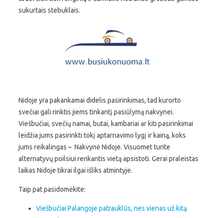
sukurtais stebuklais.
Nidoje yra pakankamai didelis pasirinkimas, tad kurorto
svečiai gali rinktis jiems tinkantį pasiūlymą nakvynei.
Viešbučiai, svečių namai, butai, kambariai ar kiti pasirinkimai
leidžia jums pasirinkti tokį aptarnavimo lygį ir kainą, koks
jums reikalingas – Nakvynė Nidoje. Visuomet turite
alternatyvų poilsiui renkantis vietą apsistoti. Gerai praleistas
laikas Nidoje tikrai ilgai išliks atmintyje.
Taip pat pasidomėkite:
Viešbučiai Palangoje patrauklūs, nes vienas už kitą