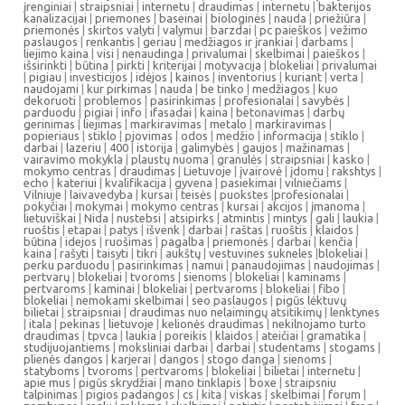
įrenginiai
|
straipsniai
|
internetu
|
draudimas
|
internetu
|
bakterijos
kanalizacijai
|
priemones
|
baseinai
|
biologinės
|
nauda
|
priežiūra
|
priemonės
|
skirtos valyti
|
valymui
|
barzdai
|
pc paieškos
|
vežimo
paslaugos
|
renkantis
|
geriau
|
medžiagos ir įrankiai
|
darbams
|
liejimo kaina
|
visi
|
nenaudinga
|
privalumai
|
skelbimai
|
paieškos
|
išsirinkti
|
būtina
|
pirkti
|
kriterijai
|
motyvacija
|
blokeliai
|
privalumai
|
pigiau
|
investicijos
|
idėjos
|
kainos
|
inventorius
|
kuriant
|
verta
|
naudojami
|
kur pirkimas
|
nauda
|
be tinko
|
medžiagos
|
kuo
dekoruoti
|
problemos
|
pasirinkimas
|
profesionalai
|
savybės
|
parduodu
|
pigiai
|
info
|
ifasadai
|
kaina
|
betonavimas
|
darbų
gerinimas
|
liejimas
|
markiravimas
|
metalo
|
markiravimas
|
popieriaus
|
stiklo
|
pjovimas
|
odos
|
medžio
|
informacija
|
stiklo
|
darbai
|
lazeriu
|
400
|
istorija
|
galimybės
|
gaujos
|
mažinamas
|
vairavimo mokykla
|
plaustų nuoma
|
granulės
|
straipsniai
|
kasko
|
mokymo centras
|
draudimas
|
Lietuvoje
|
įvairovė
|
įdomu
|
rakshtys
|
echo
|
kateriui
|
kvalifikacija
|
gyvena
|
pasiekimai
|
vilniečiams
|
Vilniuje
|
laivavedyba
|
kursai
|
teisės
|
puokstes
|
profesionalai
|
pokyčiai
|
mokymai
|
mokymo centras
|
kursai
|
akcijos
|
įmanoma
|
lietuviškai
|
Nida
|
nustebsi
|
atsipirks
|
atmintis
|
mintys
|
gali
|
laukia
|
ruoštis
|
etapai
|
patys
|
išvenk
|
darbai
|
raštas
|
ruoštis
|
klaidos
|
būtina
|
idejos
|
ruošimas
|
pagalba
|
priemonės
|
darbai
|
kenčia
|
kaina
|
rašyti
|
taisyti
|
tikri
|
aukštų
|
vestuvines sukneles
|
blokeliai
|
perku parduodu
|
pasirinkimas
|
namui
|
panaudojimas
|
naudojimas
|
pertvarų
|
blokeliai
|
tvoroms
|
sienoms
|
blokeliai
|
kaminams
|
pertvaroms
|
kaminai
|
blokeliai
|
pertvaroms
|
blokeliai
|
fibo
|
blokeliai
|
nemokami skelbimai
|
seo paslaugos
|
pigūs lėktuvų
bilietai
|
straipsniai
|
draudimas nuo nelaimingų atsitikimų
|
lenktynes
|
itala
|
pekinas
|
lietuvoje
|
kelionės draudimas
|
nekilnojamo turto
draudimas
|
tpvca
|
laukia
|
poreikis
|
klaidos
|
ateičiai
|
gramatika
|
studijuojantiems
|
moksliniai darbai
|
darbai
|
studentams
|
stogams
|
plienės dangos
|
karjerai
|
dangos
|
stogo danga
|
sienoms
|
statyboms
|
tvoroms
|
pertvaroms
|
blokeliai
|
bilietai
|
internetu
|
apie mus
|
pigūs skrydžiai
|
mano tinklapis
|
boxe
|
straipsniu
talpinimas
|
pigios padangos
|
cs
|
kita
|
viskas
|
skelbimai
|
forum
|