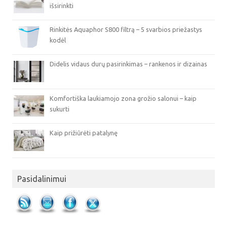
išsirinkti
Rinkitės Aquaphor S800 filtrą – 5 svarbios priežastys
kodėl
Didelis vidaus durų pasirinkimas – rankenos ir dizainas
Komfortiška laukiamojo zona grožio salonui – kaip
sukurti
Kaip prižiūrėti patalynę
Pasidalinimui