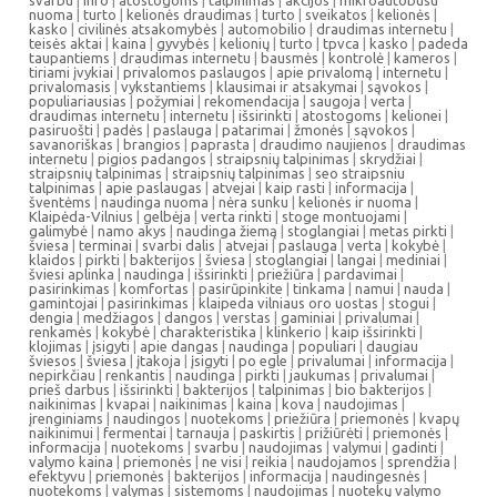
nuoma
|
turto
|
kelionės draudimas
|
turto
|
sveikatos
|
kelionės
|
kasko
|
civilinės atsakomybės
|
automobilio
|
draudimas internetu
|
teisės aktai
|
kaina
|
gyvybės
|
kelionių
|
turto
|
tpvca
|
kasko
|
padeda
taupantiems
|
draudimas internetu
|
bausmės
|
kontrolė
|
kameros
|
tiriami įvykiai
|
privalomos paslaugos
|
apie privalomą
|
internetu
|
privalomasis
|
vykstantiems
|
klausimai ir atsakymai
|
sąvokos
|
populiariausias
|
požymiai
|
rekomendacija
|
saugoja
|
verta
|
draudimas internetu
|
internetu
|
išsirinkti
|
atostogoms
|
kelionei
|
pasiruošti
|
padės
|
paslauga
|
patarimai
|
žmonės
|
sąvokos
|
savanoriškas
|
brangios
|
paprasta
|
draudimo naujienos
|
draudimas
internetu
|
pigios padangos
|
straipsnių talpinimas
|
skrydžiai
|
straipsnių talpinimas
|
straipsnių talpinimas
|
seo straipsniu
talpinimas
|
apie paslaugas
|
atvejai
|
kaip rasti
|
informacija
|
šventėms
|
naudinga nuoma
|
nėra sunku
|
kelionės ir nuoma
|
Klaipėda-Vilnius
|
gelbėja
|
verta rinkti
|
stoge montuojami
|
galimybė
|
namo akys
|
naudinga žiemą
|
stoglangiai
|
metas pirkti
|
šviesa
|
terminai
|
svarbi dalis
|
atvejai
|
paslauga
|
verta
|
kokybė
|
klaidos
|
pirkti
|
bakterijos
|
šviesa
|
stoglangiai
|
langai
|
mediniai
|
šviesi aplinka
|
naudinga
|
išsirinkti
|
priežiūra
|
pardavimai
|
pasirinkimas
|
komfortas
|
pasirūpinkite
|
tinkama
|
namui
|
nauda
|
gamintojai
|
pasirinkimas
|
klaipeda vilniaus oro uostas
|
stogui
|
dengia
|
medžiagos
|
dangos
|
verstas
|
gaminiai
|
privalumai
|
renkamės
|
kokybė
|
charakteristika
|
klinkerio
|
kaip išsirinkti
|
klojimas
|
įsigyti
|
apie dangas
|
naudinga
|
populiari
|
daugiau
šviesos
|
šviesa
|
įtakoja
|
įsigyti
|
po egle
|
privalumai
|
informacija
|
nepirkčiau
|
renkantis
|
naudinga
|
pirkti
|
jaukumas
|
privalumai
|
prieš darbus
|
išsirinkti
|
bakterijos
|
talpinimas
|
bio bakterijos
|
naikinimas
|
kvapai
|
naikinimas
|
kaina
|
kova
|
naudojimas
|
įrenginiams
|
naudingos
|
nuotekoms
|
priežiūra
|
priemonės
|
kvapų
naikinimui
|
fermentai
|
tarnauja
|
paskirtis
|
prižiūrėti
|
priemonės
|
informacija
|
nuotekoms
|
svarbu
|
naudojimas
|
valymui
|
gadinti
|
valymo kaina
|
priemonės
|
ne visi
|
reikia
|
naudojamos
|
sprendžia
|
efektyvu
|
priemonės
|
bakterijos
|
informacija
|
naudingesnės
|
nuotekoms
|
valymas
|
sistemoms
|
naudojimas
|
nuotekų valymo