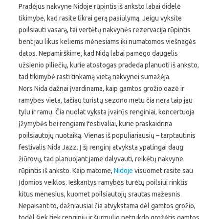
Pradėjus nakvyne Nidoje rūpintis iš anksto labai didelė
tikimybė, kad rasite tikrai gerą pasiūlymą. Jeigu vyksite
poilsiauti vasarą, tai vertėtų nakvynės rezervacija rūpintis
bent jau likus keliems mėnesiams iki numatomos viešnagės
datos. Nepamirškime, kad Nidą labai pamėgo daugelis
užsienio piliečių, kurie atostogas pradeda planuoti iš anksto,
tad tikimybė rasti tinkamą vietą nakvynei sumažėja.
Nors Nida dažnai įvardinama, kaip gamtos grožio oazė ir
ramybės vieta, tačiau turistų sezono metu čia nėra taip jau
tylu ir ramu. Čia nuolat vyksta įvairūs renginiai, koncertuoja
įžymybės bei rengiami festivaliai, kurie praskaidrina
poilsiautojų nuotaiką. Vienas iš populiariausių – tarptautinis
festivalis Nida Jazz. Į šį renginį atvyksta ypatingai daug
žiūrovų, tad planuojant jame dalyvauti, reikėtų nakvyne
rūpintis iš anksto. Kaip matome,
Nidoje
visuomet rasite sau
įdomios veiklos. Ieškantys ramybės turėtų poilsiui rinktis
kitus mėnesius, kuomet poilsiautojų srautas mažesnis.
Nepaisant to, dažniausiai čia atvykstama dėl gamtos grožio,
todėl šiek tiek renginių ir šurmulio netrukdo grožėtis gamtos