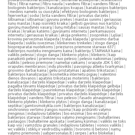
filtru
|
filtrai namui
|
filtru nauda
|
vandens filtrai
|
vandens filtrai
|
biologinės bakterijos
|
kanalizacijos kvapas
|
kanalizacijos bakterijos
|
medinis namelis su ciuozykla
|
efektyvio biologinės bakterijos
|
fejerverkai
|
sodui
|
brita vandens filtrai
|
privatus darzelis
|
šiltnamiai
|
siltnamiai
|
gyvunu prekes
|
maistas sunims
|
geriausias
sunu maistas
|
kaip issirinkti kraika
|
gelbsti gyvūnus nuo karščio
|
gyvūnų maudynės vasarą
|
šunų mityba
|
sausas maistas
|
kačių
kraikas
|
kraikas katėms
|
gyvūnams internetu
|
perkamiausios
internetu
|
geriausias kraikas
|
akcija prekems
|
zooprekės
|
Lęšiai
|
kroviniu pervezimas klaipeda
|
tralas klaipeda
|
griovimo darbai
klaipeda
|
siukliu isvezimas
|
klinkerines trinkeles
|
stogo danga
|
biopreparatai nuotekoms
|
prieziuros priemone starwax 637
|
bakterijos nuoteku irenginiams kaina
|
bakteriju STARWAX kaina
|
valiklis pelesiui
|
stogo danga
|
klinkerio plytos
|
klinkeris
|
kaip
panaikinti pelesi
|
priemone nuo pelesio
|
pelesio naikinimas
|
pelėsių
valiklis
|
pelesio priemone
|
nameliai vaikams
|
orapute JDK S 60
|
oraputes membranos
|
indu ploviklis
|
pavojingu atlieku tvarkymas
|
griovimo darbai kaina
|
geliu pristatymas
|
apatinis trikotazas
|
bakterijos kanalizacijai
|
kosmetika internetu pigiau
|
valentino
dienos dovanos
|
apatinis trikotazas moterims
|
bakterijos
kanalizacijai
|
darzelis klaipedoje
|
vaiku darzelis klaipedoje
|
pagalba tėvams klaipėdoje
|
privatus darželis klaipėdoje gelbėja
|
darželis klaipėdoje
|
pasirinkimas klaipėdoje
|
darželis klaipėdoje
|
privatus darželis klaipėdoje
|
privatus darželis klaipėdoje
|
darželis
klaipėdoje
|
vandens filtrai
|
nuo pelesio
|
fasado atnaujinimas
|
klinkerio plyteles
|
klinkerio plytos
|
stogo danga
|
kanalizacijai
|
septikui
|
gamtosmokykla.com
|
bakterijos kanalizacijai
|
sinchroninio vertimo įrangos nuoma
|
kaip prižiūrėti valymo
įrenginius
|
indaploviu tabletes
|
bio enzimai
|
bio enzimai
|
bakterijos starwax
|
bakterijos valymo įrenginiams
|
buhalterines
paslaugos
|
buhalterine apskaita
|
svetainių kūrimas
|
valiklis ne toks
kaip visi
|
vamzdziu granules
|
indaploviu tabletes
|
vonios valiklis
|
wc valiklis
|
stiklų ir veidrodžių valiklis
|
tvoroms iš betono
|
namų
valymo priemonės
|
uabpersonalas.lt
|
cerpes
|
arko blokeliai
|