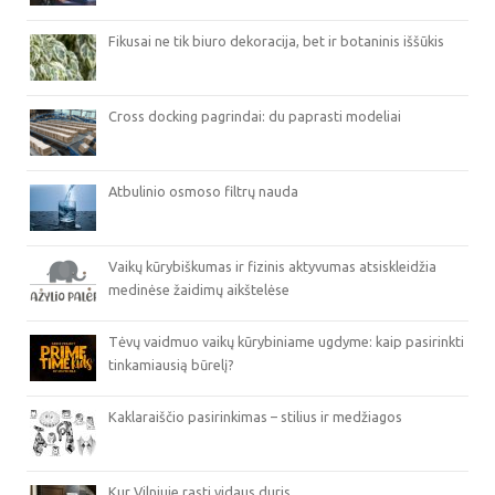
Fikusai ne tik biuro dekoracija, bet ir botaninis iššūkis
Cross docking pagrindai: du paprasti modeliai
Atbulinio osmoso filtrų nauda
Vaikų kūrybiškumas ir fizinis aktyvumas atsiskleidžia
medinėse žaidimų aikštelėse
Tėvų vaidmuo vaikų kūrybiniame ugdyme: kaip pasirinkti
tinkamiausią būrelį?
Kaklaraiščio pasirinkimas – stilius ir medžiagos
Kur Vilniuje rasti vidaus duris