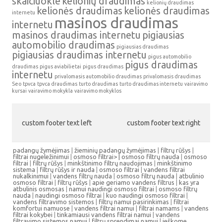
skaiciuokle
kelionių draudimas
kelionių draudimas
kelionės draudimas
kelionės draudimas
internetu
masinos draudimas
internetu
masinos draudimas internetu
pigiausias
automobilio draudimas
pigiausias draudimas
pigiausias draudimas internetu
pigus automobilio
pigus draudimas
draudimas
pigus aviabilietai
pigus draudimas
internetu
privalomasis automobilio draudimas
privalomasis draudimas
Seo
tpvca
tpvca draudimas
turto draudimas
turto draudimas internetu
vairavimo
kursai
vairavimo mokykla
vairavimo mokyklos
custom footer text left
custom footer text right
padangų žymėjimas
|
žieminių padangų žymėjimas
|
filtrų rūšys
|
filtrai nugeležinimui
|
osmoso filtrai> |
osmoso filtrų nauda
|
osmoso
filtrai
|
filtrų rūšys
|
minkštinimo filtrų naudojimas
|
minkštinimo
sistema
|
filtrų rūšys ir nauda
|
osmoso filtrai
|
vandens filtrai
nukalkinimui
|
vandens filtrų nauda
|
osmoso filtrų nauda
|
atbulinio
osmoso filtrai
|
filtrų rūšys
|
apie geriamo vandens filtrus
|
kas yra
atbulinis osmosas
|
namui naudingi osmoso filtrai
|
osmoso filtrų
nauda
|
naudingi osmoso filtrai
|
kuo naudingi osmoso filtrai
|
vandens filtravimo sistemos
|
filtrų namui pasirinkimas
|
filtrai
komfortui namuose
|
vandens filtrai namui
|
filtrai namams
|
vandens
filtrai kokybei
|
tinkamiausi vandens filtrai namui
|
vandens
filtravimo sistemos namui
|
filtrų sprendimai namui
|
ieškome