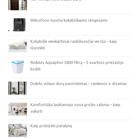
Mikrofono nuoma kokybiškiems renginiams
Kokybiški vienkartiniai rankšluosčiai verslui – kaip
išsirinkti
Rinkitės Aquaphor S800 filtrą – 5 svarbios priežastys
kodėl
Didelis vidaus durų pasirinkimas – rankenos ir dizainas
Komfortiška laukiamojo zona grožio salonui – kaip
sukurti
Kaip prižiūrėti patalynę