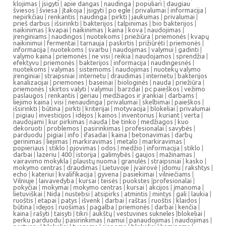
klojimas
|
įsigyti
|
apie dangas
|
naudinga
|
populiari
|
daugiau
šviesos
|
šviesa
|
įtakoja
|
įsigyti
|
po egle
|
privalumai
|
informacija
|
nepirkčiau
|
renkantis
|
naudinga
|
pirkti
|
jaukumas
|
privalumai
|
prieš darbus
|
išsirinkti
|
bakterijos
|
talpinimas
|
bio bakterijos
|
naikinimas
|
kvapai
|
naikinimas
|
kaina
|
kova
|
naudojimas
|
įrenginiams
|
naudingos
|
nuotekoms
|
priežiūra
|
priemonės
|
kvapų
naikinimui
|
fermentai
|
tarnauja
|
paskirtis
|
prižiūrėti
|
priemonės
|
informacija
|
nuotekoms
|
svarbu
|
naudojimas
|
valymui
|
gadinti
|
valymo kaina
|
priemonės
|
ne visi
|
reikia
|
naudojamos
|
sprendžia
|
efektyvu
|
priemonės
|
bakterijos
|
informacija
|
naudingesnės
|
nuotekoms
|
valymas
|
sistemoms
|
naudojimas
|
nuotekų valymo
įrenginiai
|
straipsniai
|
internetu
|
draudimas
|
internetu
|
bakterijos
kanalizacijai
|
priemones
|
baseinai
|
biologinės
|
nauda
|
priežiūra
|
priemonės
|
skirtos valyti
|
valymui
|
barzdai
|
pc paieškos
|
vežimo
paslaugos
|
renkantis
|
geriau
|
medžiagos ir įrankiai
|
darbams
|
liejimo kaina
|
visi
|
nenaudinga
|
privalumai
|
skelbimai
|
paieškos
|
išsirinkti
|
būtina
|
pirkti
|
kriterijai
|
motyvacija
|
blokeliai
|
privalumai
|
pigiau
|
investicijos
|
idėjos
|
kainos
|
inventorius
|
kuriant
|
verta
|
naudojami
|
kur pirkimas
|
nauda
|
be tinko
|
medžiagos
|
kuo
dekoruoti
|
problemos
|
pasirinkimas
|
profesionalai
|
savybės
|
parduodu
|
pigiai
|
info
|
ifasadai
|
kaina
|
betonavimas
|
darbų
gerinimas
|
liejimas
|
markiravimas
|
metalo
|
markiravimas
|
popieriaus
|
stiklo
|
pjovimas
|
odos
|
medžio
|
informacija
|
stiklo
|
darbai
|
lazeriu
|
400
|
istorija
|
galimybės
|
gaujos
|
mažinamas
|
vairavimo mokykla
|
plaustų nuoma
|
granulės
|
straipsniai
|
kasko
|
mokymo centras
|
draudimas
|
Lietuvoje
|
įvairovė
|
įdomu
|
rakshtys
|
echo
|
kateriui
|
kvalifikacija
|
gyvena
|
pasiekimai
|
vilniečiams
|
Vilniuje
|
laivavedyba
|
kursai
|
teisės
|
puokstes
|
profesionalai
|
pokyčiai
|
mokymai
|
mokymo centras
|
kursai
|
akcijos
|
įmanoma
|
lietuviškai
|
Nida
|
nustebsi
|
atsipirks
|
atmintis
|
mintys
|
gali
|
laukia
|
ruoštis
|
etapai
|
patys
|
išvenk
|
darbai
|
raštas
|
ruoštis
|
klaidos
|
būtina
|
idejos
|
ruošimas
|
pagalba
|
priemonės
|
darbai
|
kenčia
|
kaina
|
rašyti
|
taisyti
|
tikri
|
aukštų
|
vestuvines sukneles
|
blokeliai
|
perku parduodu
|
pasirinkimas
|
namui
|
panaudojimas
|
naudojimas
|