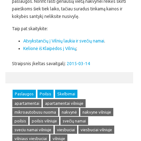
paslaugos. Norint rasti geriausią vietą nakvynei reikės skirti
paieškoms šiek tiek laiko, tačiau suradus tinkamą kainos ir
kokybės santykį neliksite nusivylę.
Taip pat skaitykite:
Atvykstančių į Vilnių laukia ir svečių namai
.
Kelionė iš Klaipėdos į Vilnių
;
Straipsnis įkeltas savaitgalį:
2015-03-14
Paslaugos
Poilsis
Skelbimai
apartamentai
apartamentai vilniuje
mikroautobusu nuoma
nakvynė
nakvyne vilniuje
poilsis
poilsis vilniuje
svečių namai
sveciu namai vilniuje
viesbuciai
viesbuciai vilniuje
vilniaus viesbuciai
vilniuje