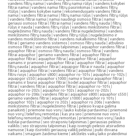
vandens filtrų namui
|
vandens filtrų namui rūšys
|
vandens kokybei
filtrai namui
|
vandens namui filtrų pasirinkimas
|
vandens filtrų
rtūšys
|
vandens kokybei name
|
rekomenduojami vandens filtrai
namui
|
vandens filtrai namui
|
filtrų namui rūšys
|
vandens filtrų rūšys
|
vandens filtrai namui
|
namui naudingi osmoso filtrai
|
namui
geriausi osmoso filtrai
|
filtrai namui
|
vandens filtrų nauda
|
filtrų
rūšys ir nauda
|
vandens filtrų rūšys
|
vandens minkštinimo filtrai
|
nugeležinimo filtrų nauda
|
vandens filtrai nugeležinimui
|
vandens
minkštinimo filtrų nauda
|
vandens filtrų rūšys
|
nugeležinimo ir
vandens monkštinimo filtrai
|
vandens nukalkinimo filtrai
|
vandens
filtrai
|
geriamo vandens sistemos
|
osmoso filtrų nauda
|
atbulinio
osmoso filtrai
|
seo straipsniu talpinimas
|
aquaphor vandens filtrai
|
aquaphor filtrai
|
osmoso filtrų nauda
|
osmoso filtrai
|
vandens
filtrai aquaphor
|
geriamo vandens filtrai
|
aquaphor filtrai
|
aquaphor filtrai
|
aquaphor filtrai
|
aquaphor filtrai
|
aquaphor
namams ir pramonei
|
aquaphor filtrai
|
aquaphor filtrai
|
aquaphor
filtrų nauda
|
aquaphor filtrai
|
aquapgor filtrai ir nauda
|
aquaphor
filtrai
|
aquaphor filtrai
|
vandens filtrai
|
aquaphor filtrai
|
vandens
filtru rusys
|
aquaphor s800
|
aquaphor ro-101s
|
aquaphor ro-102s
|
aquapgor s550
|
aquaphor s1000
|
namui ir biurui aquaphor filtrai
|
namams ir biurui aquaphor filtrai
|
kodel aquaphor filtrai
|
aquaphor
filtrai
|
vandens filtrai
|
aquaphor filtrai
|
aquaphor ro-101s
|
aquaphor ro-202s
|
aquaphor ro-102s
|
aquaphor ro-202s
|
aquaphor ro-206s
|
vandens filtrai
|
aquaphor s800
|
aquaphor s550
|
geriamo vandens filtrai
|
aquaphor s1000
|
aquaphor ro 101s
|
aquaphor 102s
|
aquaphor ro 202s
|
aquaphor ro 206s
|
vandens
minkstinimo filtrai
|
nugeležinimo filtrai
|
pelesio kvapa galima
panaikinti
|
priemone nuo voru
|
lauko kubilai pardavimui
|
priemonė
nuo vorų
|
telefonų remontas
|
kas yra seo
|
priemone nuo voru
|
telefonų remontas
|
telefonų remontas
|
priemonė nuo vorų
|
lauko
kubilai pardavimui
|
seo straipsniu talpinimas
|
geriausias pelėsio
valiklis
|
seo straipsniu talpinimas
|
kaip isvengti pelesio atsiradimo
namuose
|
kaip išsirinkti geriausią valiklį pelėsiui
|
puiki dovana
vaikams
|
smagiam žaidimui kieme
|
aikštelės vaikų laiko praleidimui