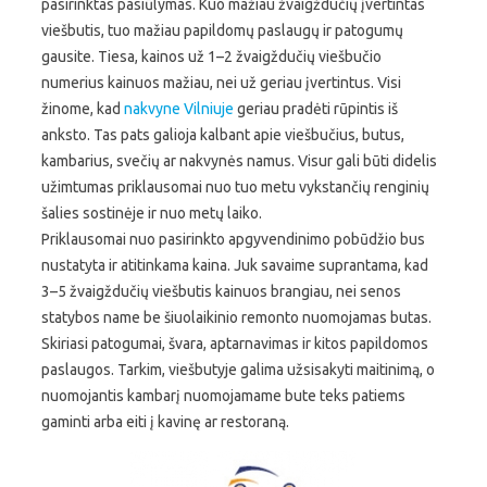
pasirinktas pasiūlymas. Kuo mažiau žvaigždučių įvertintas
viešbutis, tuo mažiau papildomų paslaugų ir patogumų
gausite. Tiesa, kainos už 1–2 žvaigždučių viešbučio
numerius kainuos mažiau, nei už geriau įvertintus. Visi
žinome, kad
nakvyne Vilniuje
geriau pradėti rūpintis iš
anksto. Tas pats galioja kalbant apie viešbučius, butus,
kambarius, svečių ar nakvynės namus. Visur gali būti didelis
užimtumas priklausomai nuo tuo metu vykstančių renginių
šalies sostinėje ir nuo metų laiko.
Priklausomai nuo pasirinkto apgyvendinimo pobūdžio bus
nustatyta ir atitinkama kaina. Juk savaime suprantama, kad
3–5 žvaigždučių viešbutis kainuos brangiau, nei senos
statybos name be šiuolaikinio remonto nuomojamas butas.
Skiriasi patogumai, švara, aptarnavimas ir kitos papildomos
paslaugos. Tarkim, viešbutyje galima užsisakyti maitinimą, o
nuomojantis kambarį nuomojamame bute teks patiems
gaminti arba eiti į kavinę ar restoraną.