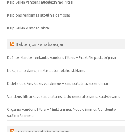
Kaip veikia vandens nugeležinimo filtrai
Kaip pasirenkamas atbulinis osmosas
Kaip veikia osmoso filtrai
Bakterijos kanalizacijai
Dažnos klaidos renkantis vandens filtrus – Praktiški pastebėjimai
Kokią nano dangą rinktis automobilio stiklams
Didelis geležies kiekis vandenyje – kaip pašalinti, sprendimai
Vandens filtrai kavos aparatams, ledo generatoriams, šaldytuvams
Gręžinio vandens filtrai – Minkštinimui, Nugeležinimui, Vandenilio
sulfido šalinimui
SEO straipsniu talpinimas