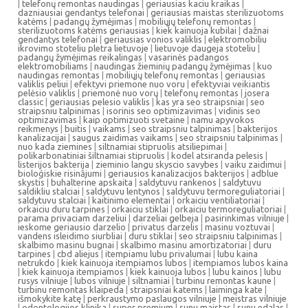
|
telefonų remontas naudingas
|
geriausias kaciu kraikas
|
dazniausiai gendantys telefonai
|
geriausias maistas sterilizuotoms
katėms
|
padangų žymėjimas
|
mobiliųjų telefonų remontas
|
sterilizuotoms katėms geriausias
|
kiek kainuoja kubilai
|
dažnai
gendantys telefonai
|
geriausias vonios valiklis
|
elektromobiliu
ikrovimo stoteliu pletra lietuvoje
|
lietuvoje daugeja stoteliu
|
padangų žymėjimas reikalingas
|
vasarinės padangos
elektromobiliams
|
naudingas žieminių padangų žymėjimas
|
kuo
naudingas remontas
|
mobiliųjų telefonų remontas
|
geriausias
valiklis peliui
|
efektyvi priemone nuo voru
|
efektyviai veikiantis
pelėsio valiklis
|
priemonė nuo vorų
|
telefonų remontas
|
josera
classic
|
geriausias pelesio valiklis
|
kas yra seo straipsniai
|
seo
straipsniu talpinimas
|
isorinis seo optimizavimas
|
vidinis seo
optimizavimas
|
kaip optimizuoti svetaine
|
namu apyvokos
reikmenys
|
buitis
|
vaikams
|
seo straipsniu talpinimas
|
bakterijos
kanalizacijai
|
saugus zaidimas vaikams
|
seo straipsniu talpinimas
|
nuo kada ziemines
|
siltnamiai stipruolis atsiliepimai
|
polikarbonatiniai šiltnamiai stipruolis
|
kodel atsiranda pelesis
|
listerijos bakterija
|
zieminio langu skyscio savybes
|
vaiku zaidimui
|
bioloģiskie risinājumi
|
geriausios kanalizacijos bakterijos
|
adblue
skystis
|
buhalterine apskaita
|
saldytuvu rankenos
|
saldytuvu
saldikliu stalciai
|
saldytuvu lentynos
|
saldytuvu termoreguliatoriai
|
saldytuvu stalciai
|
kaitinimo elementai
|
orkaiciu ventiliatoriai
|
orkaiciu duru tarpines
|
orkaiciu stiklai
|
orkaiciu termoreguliatoriai
|
parama privaciam darzeliui
|
darzeliai gelbeja
|
pasirinkimas vilniuje
|
ieskome geriausio darzelio
|
privatus darzelis
|
masinu voztuvai
|
vandens isleidimo siurbliai
|
duru stiklai
|
seo straipsniu talpinimas
|
skalbimo masinu bugnai
|
skalbimo masinu amortizatoriai
|
duru
tarpines
|
cbd aliejus
|
itempiamu lubu privalumai
|
lubu kaina
netrukdo
|
kiek kainuoja itempiamos lubos
|
itempiamos lubos kaina
|
kiek kainuoja itempiamos
|
kiek kainuoja lubos
|
lubu kainos
|
lubu
rusys vilniuje
|
lubos vilniuje
|
siltnamiai
|
turbinu remontas kaune
|
turbinu remontas klaipeda
|
straipsniai katems
|
laiminga kate
|
išmokykite katę
|
perkraustymo paslaugos vilniuje
|
meistras vilniuje
|
odontologijos klinika
|
super premium
|
sunu maistas
|
sunu edalas
|