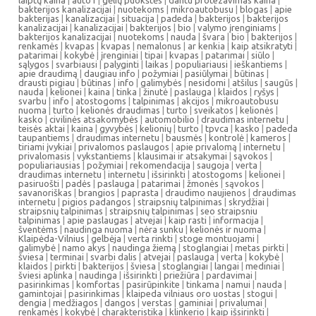
bakterijos kanalizacijai
|
nuotekoms
|
mikroautobusu
|
blogas
|
apie
bakterijas
|
kanalizacijai
|
situacija
|
padeda
|
bakterijos
|
bakterijos
kanalizacijai
|
kanalizacijai
|
bakterijos
|
bio
|
valymo įrenginiams
|
bakterijos kanalizacijai
|
nuotekoms
|
nauda
|
švara
|
bio
|
bakterijos
|
renkamės
|
kvapas
|
kvapas
|
nemalonus
|
ar kenkia
|
kaip atsikratyti
|
patarimai
|
kokybė
|
įrenginiai
|
tipai
|
kvapas
|
patarimai
|
siūlo
|
sąlygos
|
svarbiausi
|
palyginti
|
laikas
|
populiariausi
|
ieškantiems
|
apie draudimą
|
daugiau info
|
požymiai
|
pasiūlymai
|
būtinas
|
drausti pigiau
|
būtinas
|
info
|
galimybės
|
nesidomi
|
atšilus
|
saugūs
|
nauda
|
kelionei
|
kaina
|
tinka
|
žinutė
|
paslauga
|
klaidos
|
ryšys
|
svarbu
|
info
|
atostogoms
|
talpinimas
|
akcijos
|
mikroautobusu
nuoma
|
turto
|
kelionės draudimas
|
turto
|
sveikatos
|
kelionės
|
kasko
|
civilinės atsakomybės
|
automobilio
|
draudimas internetu
|
teisės aktai
|
kaina
|
gyvybės
|
kelionių
|
turto
|
tpvca
|
kasko
|
padeda
taupantiems
|
draudimas internetu
|
bausmės
|
kontrolė
|
kameros
|
tiriami įvykiai
|
privalomos paslaugos
|
apie privalomą
|
internetu
|
privalomasis
|
vykstantiems
|
klausimai ir atsakymai
|
sąvokos
|
populiariausias
|
požymiai
|
rekomendacija
|
saugoja
|
verta
|
draudimas internetu
|
internetu
|
išsirinkti
|
atostogoms
|
kelionei
|
pasiruošti
|
padės
|
paslauga
|
patarimai
|
žmonės
|
sąvokos
|
savanoriškas
|
brangios
|
paprasta
|
draudimo naujienos
|
draudimas
internetu
|
pigios padangos
|
straipsnių talpinimas
|
skrydžiai
|
straipsnių talpinimas
|
straipsnių talpinimas
|
seo straipsniu
talpinimas
|
apie paslaugas
|
atvejai
|
kaip rasti
|
informacija
|
šventėms
|
naudinga nuoma
|
nėra sunku
|
kelionės ir nuoma
|
Klaipėda-Vilnius
|
gelbėja
|
verta rinkti
|
stoge montuojami
|
galimybė
|
namo akys
|
naudinga žiemą
|
stoglangiai
|
metas pirkti
|
šviesa
|
terminai
|
svarbi dalis
|
atvejai
|
paslauga
|
verta
|
kokybė
|
klaidos
|
pirkti
|
bakterijos
|
šviesa
|
stoglangiai
|
langai
|
mediniai
|
šviesi aplinka
|
naudinga
|
išsirinkti
|
priežiūra
|
pardavimai
|
pasirinkimas
|
komfortas
|
pasirūpinkite
|
tinkama
|
namui
|
nauda
|
gamintojai
|
pasirinkimas
|
klaipeda vilniaus oro uostas
|
stogui
|
dengia
|
medžiagos
|
dangos
|
verstas
|
gaminiai
|
privalumai
|
renkamės
|
kokybė
|
charakteristika
|
klinkerio
|
kaip išsirinkti
|