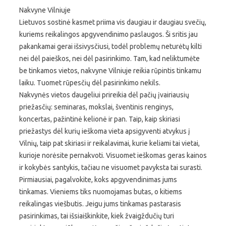
Nakvyne Vilniuje
Lietuvos sostinė kasmet priima vis daugiau ir daugiau svečių,
kuriems reikalingos apgyvendinimo paslaugos. Ši sritis jau
pakankamai gerai išsivysčiusi, todėl problemų neturėtų kilti
nei dėl paieškos, nei dėl pasirinkimo. Tam, kad neliktumėte
be tinkamos vietos, nakvyne Vilniuje reikia rūpintis tinkamu
laiku. Tuomet rūpesčių dėl pasirinkimo nekils.
Nakvynės vietos daugeliui prireikia dėl pačių įvairiausių
priežasčių: seminaras, mokslai, šventinis renginys,
koncertas, pažintinė kelionė ir pan. Taip, kaip skiriasi
priežastys dėl kurių ieškoma vieta apsigyventi atvykus į
Vilnių, taip pat skiriasi ir reikalavimai, kurie keliami tai vietai,
kurioje norėsite pernakvoti. Visuomet ieškomas geras kainos
ir kokybės santykis, tačiau ne visuomet pavyksta tai surasti.
Pirmiausiai, pagalvokite, koks apgyvendinimas jums
tinkamas. Vieniems tiks nuomojamas butas, o kitiems
reikalingas viešbutis. Jeigu jums tinkamas pastarasis
pasirinkimas, tai išsiaiškinkite, kiek žvaigždučių turi