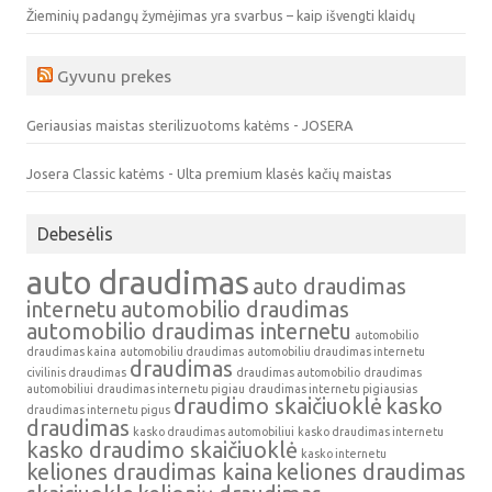
Žieminių padangų žymėjimas yra svarbus – kaip išvengti klaidų
Gyvunu prekes
Geriausias maistas sterilizuotoms katėms - JOSERA
Josera Classic katėms - Ulta premium klasės kačių maistas
Debesėlis
auto draudimas
auto draudimas
internetu
automobilio draudimas
automobilio draudimas internetu
automobilio
draudimas kaina
automobiliu draudimas
automobiliu draudimas internetu
draudimas
civilinis draudimas
draudimas automobilio
draudimas
automobiliui
draudimas internetu pigiau
draudimas internetu pigiausias
draudimo skaičiuoklė
kasko
draudimas internetu pigus
draudimas
kasko draudimas automobiliui
kasko draudimas internetu
kasko draudimo skaičiuoklė
kasko internetu
keliones draudimas kaina
keliones draudimas