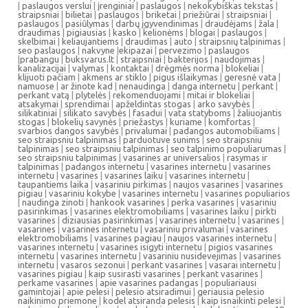
|
paslaugos verslui
|
įrenginiai
|
paslaugos
|
nekokybiškas tekstas
|
straipsniai
|
bilietai
|
paslaugos
|
briketai
|
priežiūrai
|
straipsniai
|
paslaugos
|
pasiūlymas
|
darbų įgyvendinimas
|
draudėjams
|
žala
|
draudimas
|
pigiausias
|
kasko
|
kelionėms
|
blogai
|
paslaugos
|
skelbimai
|
keliaujantiems
|
draudimas
|
auto
|
straipsnių talpinimas
|
seo paslaugos
|
nakvyne
|
ekipazai
|
pervezimo
|
paslaugos
|
prabangu
|
buksvarus.lt
|
straipsniai
|
bakterijos
|
naudojimas
|
kanalizacijai
|
valymas
|
kontaktai
|
drėgmės norma
|
blokeliai
|
klijuoti pačiam
|
akmens ar stiklo
|
pigus išlaikymas
|
geresnė vata
|
namuose
|
ar žinote kad
|
nenaudinga
|
danga internetu
|
perkant
|
perkant vatą
|
plytelės
|
rekomenduojami
|
mitai ir blokeliai
|
atsakymai
|
sprendimai
|
apželdintas stogas
|
arko savybės
|
silikatiniai
|
silikato savybės
|
fasadui
|
vata statyboms
|
žaliuojantis
stogas
|
blokelių savynės
|
priežastys
|
kuriame
|
komfortas
|
svarbios dangos savybės
|
privalumai
|
padangos automobiliams
|
seo straipsniu talpinimas
|
parduotuve sunims
|
seo straipsniu
talpinimas
|
seo straipsniu talpinimas
|
seo talpinimo populiarumas
|
seo straipsniu talpinimas
|
vasarines ar universalios
|
rasymas ir
talpinimas
|
padangos internetu
|
vasarines internetu
|
vasarines
internetu
|
vasarines
|
vasarines laiku
|
vasarines internetu
|
taupantiems laika
|
vasariniu pirkimas
|
naujos vasarines
|
vasarines
pigiau
|
vasariniu kokybe
|
vasarines internetu
|
vasarines populiarios
|
naudinga zinoti
|
hankook vasarines
|
perka vasarines
|
vasariniu
pasirinkimas
|
vasarines elektromobiliams
|
vasarines laiku
|
pirkti
vasarines
|
diziausias pasirinkimas
|
vasarines internetu
|
vasarines
|
vasarines
|
vasarines internetu
|
vasariniu privalumai
|
vasarines
elektromobiliams
|
vasarines pagiau
|
naujos vasarines internetu
|
vasarines internetu
|
vasarines isigyti internetu
|
pigios vasarines
internetu
|
vasarines internetu
|
vasariniu nusidevejimas
|
vasarines
internetu
|
vasaros sezonui
|
perkant vasarines
|
vasarai internetu
|
vasarines pigiau
|
kaip susirasti vasarines
|
perkant vasarines
|
perkame vasarines
|
apie vasarines padangas
|
populiariausi
gamintojai
|
apie pelesi
|
pelesio atsiradimui
|
geriausia pelesio
naikinimo priemone
|
kodel atsiranda pelesis
|
kaip isnaikinti pelesi
|