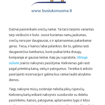
Dažnai pasirenkami svečių namai. Tai tarsi tarpinis variantas
tarp viešbučio ir buto. Juose kuriamas namų jaukumas,
svečių nėra per daugiausiai, o ir aptarnavimas pakankamai
geras. Tiesa, ir kainos labai palankios. Be to, galima rasti
daugiaviečius kambarius, kurie puikiai tinka draugų
kompanijai ar gausiai šeimai. Kaip jau supratote,
Vilniuje
siūlomi
įvairūs nakvynės pasiūlymai. Kiekvienas gali rasti
pagal priimtiną kainą, vietą ir patogumus. Tereikia iš anksto
pasirūpinti rezervacija ir galima bus ramiai laukti atvykimo
dienos.
Taigi, nakvynė mūsų sostinėje nekelia jokių rūpesčių.
Kiekvieną kartą ieškant nakvynės susidursite su dideliu
pasirinkimu. Kainos, patogumai, aptarnavimo lygis ir kitos