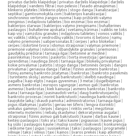
privatus darželis klaipėdoje
|
privatus darželis klaipėdoje
|
darželis
klaipėdoje
|
vandens filtrai
|
nuo pelesio
|
fasado atnaujinimas
|
klinkerio plyteles
|
klinkerio plytos
|
stogo danga
|
kanalizacijai
|
septikui
|
gamtosmokykla.com
|
bakterijos kanalizacijai
|
sinchroninio vertimo įrangos nuoma
|
kaip prižiūrėti valymo
įrenginius
|
indaploviu tabletes
|
bio enzimai
|
bio enzimai
|
bakterijos starwax
|
bakterijos valymo įrenginiams
|
buhalterines
paslaugos
|
buhalterine apskaita
|
svetainių kūrimas
|
valiklis ne toks
kaip visi
|
vamzdziu granules
|
indaploviu tabletes
|
vonios valiklis
|
wc valiklis
|
stiklų ir veidrodžių valiklis
|
tvoroms iš betono
|
namų
valymo priemonės
|
uabpersonalas.lt
|
cerpes
|
arko blokeliai
|
cerpes
|
išskirtinė tvora
|
idomus straipsniai
|
valymas priemone
|
priemonė valymui
|
rulonais
|
išbandykite granules
|
priemonės
|
gaudyklių priežiūrai
|
tarnauja ilgai
|
betoninė ar medinė
|
pasirinkimas
|
tvoroms
|
paskirtis
|
tvirta investicija
|
geriausias
sprendimas
|
naudinga žinoti
|
tarnauja ilgai
|
blokelių privalumai
|
kokie privalumai
|
patirtis
|
stogo danga
|
betoninės čerpės
|
dangos
privalumai
|
geriausia danga
|
faktai
|
fizinio asmens bankrotas
|
fizinių asmenų bankroto įstatymas
|
bankrotas
|
bankroto pasekmės
|
turintiems skolų
|
asmuo gali bankrutuoti
|
skelbti naudinga
|
pagalba
|
kaip elgtis
|
naujas gyvenimas
|
3 metai
|
išsigelbėjimas
|
asmens bankrotas
|
europos sąjungoje
|
asmuo gali
|
bankrotas
asmeniui
|
bankrotas
|
kiek kainuoja
|
asmens bankrotas
|
bankroto
kaina
|
tarnauja ilgai
|
pasinaudoti verta
|
daug bankrutuojančių
|
bankroto procesas
|
norint bankrutuoti
|
naudinga bankrutuoti
|
taupykite laiką
|
skaudi pamoka
|
administratorius
|
tarnauja ilgai
|
pigus išlaikymas
|
patirtis
|
geriau nei šiferis
|
lengva išsirinkti
|
unikalus gaminys
|
čerpės
|
dangos
|
rinktis verta
|
megztiniai
internetu moterims
|
riebalų skaidymui
|
dekoratyviniai augalai
|
straipsniai
|
fizinis asmuo gali bakrutuoti
|
kaune
|
darbas kaune
|
keitėsi paslaugos
|
toks yra
|
taksi kaune
|
pigiausias
|
kaune pigus
|
ką siūlo
|
paslaugos kaune
|
mažoji sostinė
|
išsikviesti
|
konkurencija
|
ieškome taxi
|
pigus
|
susisiekimas
|
taksi
|
paslaugos
|
programėlė
|
vilniuje
|
taksi
|
vilnius
|
taxi
|
kainos
|
švaros prekės
|
kaip atkimsti
|
laiptų kaina
|
auto1
|
gėlių puokštės
|
dantu protezavimas kaina
|