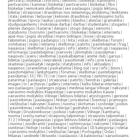
pertvarų
|
blokeliai
|
tvoroms
|
sienoms
|
blokeliai
|
kaminams
|
pertvaroms
|
kaminai
|
blokeliai
|
pertvaroms
|
blokeliai
|
fibo
|
blokeliai
|
nemokami skelbimai
|
seo paslaugos
|
pigūs lėktuvų
bilietai
|
straipsniai
|
draudimas nuo nelaimingų atsitikimų
|
lenktynes
|
itala
|
pekinas
|
lietuvoje
|
kelionės draudimas
|
nekilnojamo turto
draudimas
|
tpvca
|
laukia
|
poreikis
|
klaidos
|
ateičiai
|
gramatika
|
studijuojantiems
|
moksliniai darbai
|
darbai
|
studentams
|
stogams
|
plienės dangos
|
karjerai
|
dangos
|
stogo danga
|
sienoms
|
statyboms
|
tvoroms
|
pertvaroms
|
blokeliai
|
bilietai
|
internetu
|
apie mus
|
pigūs skrydžiai
|
mano tinklapis
|
boxe
|
straipsniu
talpinimas
|
pigios padangos
|
cs
|
kita
|
viskas
|
skelbimai
|
forum
|
zombynas
|
realu
|
reklama
|
skelbimai
|
patirtis
|
pastebėjimai
|
frag
|
naujausia
|
skelbimai
|
paslaugos
|
info
|
ateitis
|
forum up
|
naujausia
|
informacija
|
pastebėjimai
|
įvairovės
|
įdomybės
|
pasiūlymai
|
naujovės
|
įvairu
|
skelbimai
|
pasikalbėjimai
|
anime club
|
garsus
|
bilietai
|
paslaugos
|
nepraleisk
|
pasidomėk
|
info
|
prie kavos
|
skaitiniai
|
paskaityk
|
negeda
|
statyboms
|
info
|
aktualijos
|
naujienos
|
pranešimai
|
paskaitymui
|
blog out
|
ura
|
info
|
žinios
|
pasidomėjimui
|
lankytojams
|
forumas
|
skelbimai
|
pastebėjimai
|
pasiūlymai
|
33
|
78
|
72
|
rar
|
tavo siena
|
mutop
|
optimizacija
|
patarimai
|
paslaugos
|
straipsniai
|
patirtis
|
bendras
|
galerija
|
images
|
tv
|
archyvas
|
gallery
|
internetu
|
keltu bilietai internetu
|
seo paslaugos
|
padangos pigiau
|
mediniai langai Vilniuje
|
nakvynė
|
vairavimo mokyklos Klaipėdoje
|
vairavimo mokyklos Kaune
|
vairavimo mokyklos Vilniuje
|
lektuvu bilietai
|
atostogoms
|
geresnė
|
pasirinkimas
|
paslaugos
|
Nidoje
|
privalumai
|
Šventoji
|
pramogos
|
viešbučiai
|
nakvynei
|
kainos
|
nuoma
|
skirtumas
|
sostinėje
|
poilsis
|
pasirinkimas
|
viešbučiai
|
kriterijai
|
gudrybės
|
svečių namai
|
Vilniuje
|
Druskininkuose
|
poilsiui
|
nakvynei
|
Vilniuje
|
kambarių
nuoma
|
svečių namai
|
straipsnių talpinimas
|
straipsniu talpinimas
|
3
|
2
|
Vilniuje
|
pigiausias
|
pigus lektuvu bilietai
|
realybė
|
paslaugos
|
nuoma
|
Juodkrantė
|
paslaugos
|
optimizacija
|
nakvynei
|
Vilniuje
|
siuntiniai
|
Nidoje
|
sodai
|
briketai
|
viešbučiai
|
CE kategorija
|
roletai
|
vairavimo mokyklos
|
viešbučiai
|
langai
|
Portugalija
|
Oslas
|
Milanas
|
undinėlė
|
Briuselis
|
paslaugos
|
A kategorija
|
vairuotojams