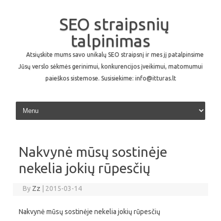
SEO straipsnių
talpinimas
Atsiųskite mums savo unikalų SEO straipsnį ir mes jį patalpinsime
Jūsų verslo sėkmės gerinimui, konkurencijos įveikimui, matomumui
paieškos sistemose. Susisiekime: info@itturas.lt
Skip to content
Nakvynė mūsų sostinėje
nekelia jokių rūpesčių
By
Zz
|
2015-03-14
Nakvynė mūsų sostinėje nekelia jokių rūpesčių