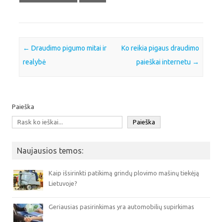
Post navigation
←
Draudimo pigumo mitai ir
Ko reikia pigaus draudimo
realybė
paieškai internetu
→
Paieška
Paieška
Naujausios temos:
Kaip išsirinkti patikimą grindų plovimo mašinų tiekėją
Lietuvoje?
Geriausias pasirinkimas yra automobilių supirkimas