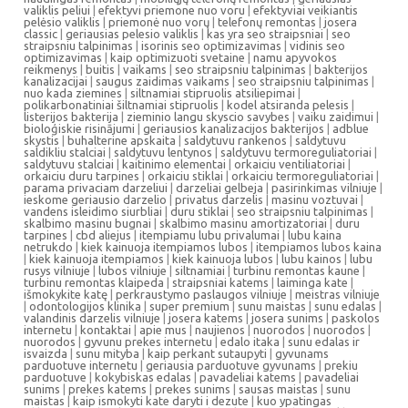
valiklis peliui
|
efektyvi priemone nuo voru
|
efektyviai veikiantis
pelėsio valiklis
|
priemonė nuo vorų
|
telefonų remontas
|
josera
classic
|
geriausias pelesio valiklis
|
kas yra seo straipsniai
|
seo
straipsniu talpinimas
|
isorinis seo optimizavimas
|
vidinis seo
optimizavimas
|
kaip optimizuoti svetaine
|
namu apyvokos
reikmenys
|
buitis
|
vaikams
|
seo straipsniu talpinimas
|
bakterijos
kanalizacijai
|
saugus zaidimas vaikams
|
seo straipsniu talpinimas
|
nuo kada ziemines
|
siltnamiai stipruolis atsiliepimai
|
polikarbonatiniai šiltnamiai stipruolis
|
kodel atsiranda pelesis
|
listerijos bakterija
|
zieminio langu skyscio savybes
|
vaiku zaidimui
|
bioloģiskie risinājumi
|
geriausios kanalizacijos bakterijos
|
adblue
skystis
|
buhalterine apskaita
|
saldytuvu rankenos
|
saldytuvu
saldikliu stalciai
|
saldytuvu lentynos
|
saldytuvu termoreguliatoriai
|
saldytuvu stalciai
|
kaitinimo elementai
|
orkaiciu ventiliatoriai
|
orkaiciu duru tarpines
|
orkaiciu stiklai
|
orkaiciu termoreguliatoriai
|
parama privaciam darzeliui
|
darzeliai gelbeja
|
pasirinkimas vilniuje
|
ieskome geriausio darzelio
|
privatus darzelis
|
masinu voztuvai
|
vandens isleidimo siurbliai
|
duru stiklai
|
seo straipsniu talpinimas
|
skalbimo masinu bugnai
|
skalbimo masinu amortizatoriai
|
duru
tarpines
|
cbd aliejus
|
itempiamu lubu privalumai
|
lubu kaina
netrukdo
|
kiek kainuoja itempiamos lubos
|
itempiamos lubos kaina
|
kiek kainuoja itempiamos
|
kiek kainuoja lubos
|
lubu kainos
|
lubu
rusys vilniuje
|
lubos vilniuje
|
siltnamiai
|
turbinu remontas kaune
|
turbinu remontas klaipeda
|
straipsniai katems
|
laiminga kate
|
išmokykite katę
|
perkraustymo paslaugos vilniuje
|
meistras vilniuje
|
odontologijos klinika
|
super premium
|
sunu maistas
|
sunu edalas
|
valandinis darzelis vilniuje
|
josera katems
|
josera sunims
|
paskolos
internetu
|
kontaktai
|
apie mus
|
naujienos
|
nuorodos
|
nuorodos
|
nuorodos
|
gyvunu prekes internetu
|
edalo itaka
|
sunu edalas ir
isvaizda
|
sunu mityba
|
kaip perkant sutaupyti
|
gyvunams
parduotuve internetu
|
geriausia parduotuve gyvunams
|
prekiu
parduotuve
|
kokybiskas edalas
|
pavadeliai katems
|
pavadeliai
sunims
|
prekes katems
|
prekes sunims
|
sausas maistas
|
sunu
maistas
|
kaip ismokyti kate daryti i dezute
|
kuo ypatingas