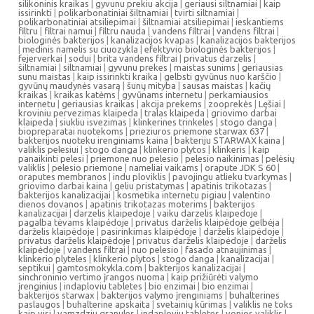
silikoninis kraikas
|
gyvunu prekiu akcija
|
geriausi siltnamiai
|
kaip
issirinkti
|
polikarbonatiniai šiltnamiai
|
tvirti siltnamiai
|
polikarbonatiniai atsiliepimai
|
šiltnamiai atsiliepimai
|
ieskantiems
filtru
|
filtrai namui
|
filtru nauda
|
vandens filtrai
|
vandens filtrai
|
biologinės bakterijos
|
kanalizacijos kvapas
|
kanalizacijos bakterijos
|
medinis namelis su ciuozykla
|
efektyvio biologinės bakterijos
|
fejerverkai
|
sodui
|
brita vandens filtrai
|
privatus darzelis
|
šiltnamiai
|
siltnamiai
|
gyvunu prekes
|
maistas sunims
|
geriausias
sunu maistas
|
kaip issirinkti kraika
|
gelbsti gyvūnus nuo karščio
|
gyvūnų maudynės vasarą
|
šunų mityba
|
sausas maistas
|
kačių
kraikas
|
kraikas katėms
|
gyvūnams internetu
|
perkamiausios
internetu
|
geriausias kraikas
|
akcija prekems
|
zooprekės
|
Lęšiai
|
kroviniu pervezimas klaipeda
|
tralas klaipeda
|
griovimo darbai
klaipeda
|
siukliu isvezimas
|
klinkerines trinkeles
|
stogo danga
|
biopreparatai nuotekoms
|
prieziuros priemone starwax 637
|
bakterijos nuoteku irenginiams kaina
|
bakteriju STARWAX kaina
|
valiklis pelesiui
|
stogo danga
|
klinkerio plytos
|
klinkeris
|
kaip
panaikinti pelesi
|
priemone nuo pelesio
|
pelesio naikinimas
|
pelėsių
valiklis
|
pelesio priemone
|
nameliai vaikams
|
orapute JDK S 60
|
oraputes membranos
|
indu ploviklis
|
pavojingu atlieku tvarkymas
|
griovimo darbai kaina
|
geliu pristatymas
|
apatinis trikotazas
|
bakterijos kanalizacijai
|
kosmetika internetu pigiau
|
valentino
dienos dovanos
|
apatinis trikotazas moterims
|
bakterijos
kanalizacijai
|
darzelis klaipedoje
|
vaiku darzelis klaipedoje
|
pagalba tėvams klaipėdoje
|
privatus darželis klaipėdoje gelbėja
|
darželis klaipėdoje
|
pasirinkimas klaipėdoje
|
darželis klaipėdoje
|
privatus darželis klaipėdoje
|
privatus darželis klaipėdoje
|
darželis
klaipėdoje
|
vandens filtrai
|
nuo pelesio
|
fasado atnaujinimas
|
klinkerio plyteles
|
klinkerio plytos
|
stogo danga
|
kanalizacijai
|
septikui
|
gamtosmokykla.com
|
bakterijos kanalizacijai
|
sinchroninio vertimo įrangos nuoma
|
kaip prižiūrėti valymo
įrenginius
|
indaploviu tabletes
|
bio enzimai
|
bio enzimai
|
bakterijos starwax
|
bakterijos valymo įrenginiams
|
buhalterines
paslaugos
|
buhalterine apskaita
|
svetainių kūrimas
|
valiklis ne toks
kaip visi
|
vamzdziu granules
|
indaploviu tabletes
|
vonios valiklis
|