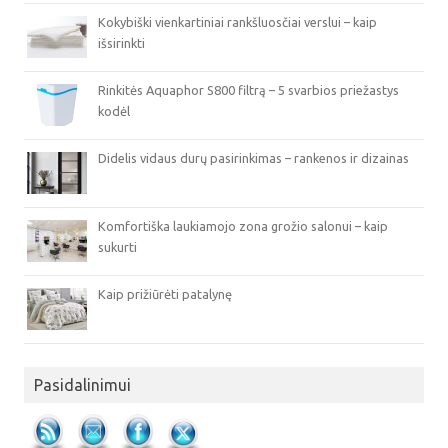
Kokybiški vienkartiniai rankšluosčiai verslui – kaip
išsirinkti
Rinkitės Aquaphor S800 filtrą – 5 svarbios priežastys
kodėl
Didelis vidaus durų pasirinkimas – rankenos ir dizainas
Komfortiška laukiamojo zona grožio salonui – kaip
sukurti
Kaip prižiūrėti patalynę
Pasidalinimui