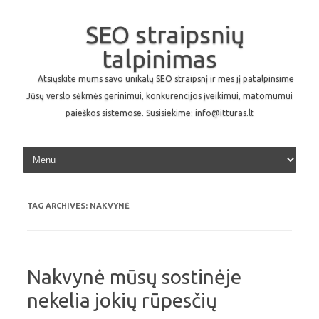
SEO straipsnių
talpinimas
Atsiųskite mums savo unikalų SEO straipsnį ir mes jį patalpinsime
Jūsų verslo sėkmės gerinimui, konkurencijos įveikimui, matomumui
paieškos sistemose. Susisiekime: info@itturas.lt
Skip to content
TAG ARCHIVES:
NAKVYNĖ
Nakvynė mūsų sostinėje
nekelia jokių rūpesčių