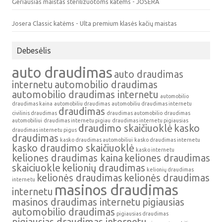
Geriausias maistas sterilizuotoms katėms - JOSERA
Josera Classic katėms - Ulta premium klasės kačių maistas
Debesėlis
auto draudimas
auto draudimas
internetu
automobilio draudimas
automobilio draudimas internetu
automobilio
draudimas kaina
automobiliu draudimas
automobiliu draudimas internetu
draudimas
civilinis draudimas
draudimas automobilio
draudimas
automobiliui
draudimas internetu pigiau
draudimas internetu pigiausias
draudimo skaičiuoklė
kasko
draudimas internetu pigus
draudimas
kasko draudimas automobiliui
kasko draudimas internetu
kasko draudimo skaičiuoklė
kasko internetu
keliones draudimas kaina
keliones draudimas
skaiciuokle
kelionių draudimas
kelionių draudimas
kelionės draudimas
kelionės draudimas
internetu
masinos draudimas
internetu
masinos draudimas internetu
pigiausias
automobilio draudimas
pigiausias draudimas
pigiausias draudimas internetu