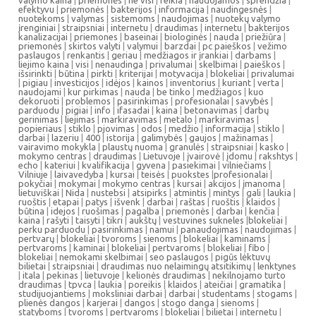
valymo kaina
|
priemonės
|
ne visi
|
reikia
|
naudojamos
|
sprendžia
|
efektyvu
|
priemonės
|
bakterijos
|
informacija
|
naudingesnės
|
nuotekoms
|
valymas
|
sistemoms
|
naudojimas
|
nuotekų valymo
įrenginiai
|
straipsniai
|
internetu
|
draudimas
|
internetu
|
bakterijos
kanalizacijai
|
priemones
|
baseinai
|
biologinės
|
nauda
|
priežiūra
|
priemonės
|
skirtos valyti
|
valymui
|
barzdai
|
pc paieškos
|
vežimo
paslaugos
|
renkantis
|
geriau
|
medžiagos ir įrankiai
|
darbams
|
liejimo kaina
|
visi
|
nenaudinga
|
privalumai
|
skelbimai
|
paieškos
|
išsirinkti
|
būtina
|
pirkti
|
kriterijai
|
motyvacija
|
blokeliai
|
privalumai
|
pigiau
|
investicijos
|
idėjos
|
kainos
|
inventorius
|
kuriant
|
verta
|
naudojami
|
kur pirkimas
|
nauda
|
be tinko
|
medžiagos
|
kuo
dekoruoti
|
problemos
|
pasirinkimas
|
profesionalai
|
savybės
|
parduodu
|
pigiai
|
info
|
ifasadai
|
kaina
|
betonavimas
|
darbų
gerinimas
|
liejimas
|
markiravimas
|
metalo
|
markiravimas
|
popieriaus
|
stiklo
|
pjovimas
|
odos
|
medžio
|
informacija
|
stiklo
|
darbai
|
lazeriu
|
400
|
istorija
|
galimybės
|
gaujos
|
mažinamas
|
vairavimo mokykla
|
plaustų nuoma
|
granulės
|
straipsniai
|
kasko
|
mokymo centras
|
draudimas
|
Lietuvoje
|
įvairovė
|
įdomu
|
rakshtys
|
echo
|
kateriui
|
kvalifikacija
|
gyvena
|
pasiekimai
|
vilniečiams
|
Vilniuje
|
laivavedyba
|
kursai
|
teisės
|
puokstes
|
profesionalai
|
pokyčiai
|
mokymai
|
mokymo centras
|
kursai
|
akcijos
|
įmanoma
|
lietuviškai
|
Nida
|
nustebsi
|
atsipirks
|
atmintis
|
mintys
|
gali
|
laukia
|
ruoštis
|
etapai
|
patys
|
išvenk
|
darbai
|
raštas
|
ruoštis
|
klaidos
|
būtina
|
idejos
|
ruošimas
|
pagalba
|
priemonės
|
darbai
|
kenčia
|
kaina
|
rašyti
|
taisyti
|
tikri
|
aukštų
|
vestuvines sukneles
|
blokeliai
|
perku parduodu
|
pasirinkimas
|
namui
|
panaudojimas
|
naudojimas
|
pertvarų
|
blokeliai
|
tvoroms
|
sienoms
|
blokeliai
|
kaminams
|
pertvaroms
|
kaminai
|
blokeliai
|
pertvaroms
|
blokeliai
|
fibo
|
blokeliai
|
nemokami skelbimai
|
seo paslaugos
|
pigūs lėktuvų
bilietai
|
straipsniai
|
draudimas nuo nelaimingų atsitikimų
|
lenktynes
|
itala
|
pekinas
|
lietuvoje
|
kelionės draudimas
|
nekilnojamo turto
draudimas
|
tpvca
|
laukia
|
poreikis
|
klaidos
|
ateičiai
|
gramatika
|
studijuojantiems
|
moksliniai darbai
|
darbai
|
studentams
|
stogams
|
plienės dangos
|
karjerai
|
dangos
|
stogo danga
|
sienoms
|
statyboms
|
tvoroms
|
pertvaroms
|
blokeliai
|
bilietai
|
internetu
|