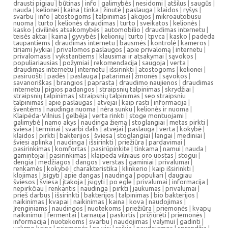
drausti pigiau
|
būtinas
|
info
|
galimybės
|
nesidomi
|
atšilus
|
saugūs
|
nauda
|
kelionei
|
kaina
|
tinka
|
žinutė
|
paslauga
|
klaidos
|
ryšys
|
svarbu
|
info
|
atostogoms
|
talpinimas
|
akcijos
|
mikroautobusu
nuoma
|
turto
|
kelionės draudimas
|
turto
|
sveikatos
|
kelionės
|
kasko
|
civilinės atsakomybės
|
automobilio
|
draudimas internetu
|
teisės aktai
|
kaina
|
gyvybės
|
kelionių
|
turto
|
tpvca
|
kasko
|
padeda
taupantiems
|
draudimas internetu
|
bausmės
|
kontrolė
|
kameros
|
tiriami įvykiai
|
privalomos paslaugos
|
apie privalomą
|
internetu
|
privalomasis
|
vykstantiems
|
klausimai ir atsakymai
|
sąvokos
|
populiariausias
|
požymiai
|
rekomendacija
|
saugoja
|
verta
|
draudimas internetu
|
internetu
|
išsirinkti
|
atostogoms
|
kelionei
|
pasiruošti
|
padės
|
paslauga
|
patarimai
|
žmonės
|
sąvokos
|
savanoriškas
|
brangios
|
paprasta
|
draudimo naujienos
|
draudimas
internetu
|
pigios padangos
|
straipsnių talpinimas
|
skrydžiai
|
straipsnių talpinimas
|
straipsnių talpinimas
|
seo straipsniu
talpinimas
|
apie paslaugas
|
atvejai
|
kaip rasti
|
informacija
|
šventėms
|
naudinga nuoma
|
nėra sunku
|
kelionės ir nuoma
|
Klaipėda-Vilnius
|
gelbėja
|
verta rinkti
|
stoge montuojami
|
galimybė
|
namo akys
|
naudinga žiemą
|
stoglangiai
|
metas pirkti
|
šviesa
|
terminai
|
svarbi dalis
|
atvejai
|
paslauga
|
verta
|
kokybė
|
klaidos
|
pirkti
|
bakterijos
|
šviesa
|
stoglangiai
|
langai
|
mediniai
|
šviesi aplinka
|
naudinga
|
išsirinkti
|
priežiūra
|
pardavimai
|
pasirinkimas
|
komfortas
|
pasirūpinkite
|
tinkama
|
namui
|
nauda
|
gamintojai
|
pasirinkimas
|
klaipeda vilniaus oro uostas
|
stogui
|
dengia
|
medžiagos
|
dangos
|
verstas
|
gaminiai
|
privalumai
|
renkamės
|
kokybė
|
charakteristika
|
klinkerio
|
kaip išsirinkti
|
klojimas
|
įsigyti
|
apie dangas
|
naudinga
|
populiari
|
daugiau
šviesos
|
šviesa
|
įtakoja
|
įsigyti
|
po egle
|
privalumai
|
informacija
|
nepirkčiau
|
renkantis
|
naudinga
|
pirkti
|
jaukumas
|
privalumai
|
prieš darbus
|
išsirinkti
|
bakterijos
|
talpinimas
|
bio bakterijos
|
naikinimas
|
kvapai
|
naikinimas
|
kaina
|
kova
|
naudojimas
|
įrenginiams
|
naudingos
|
nuotekoms
|
priežiūra
|
priemonės
|
kvapų
naikinimui
|
fermentai
|
tarnauja
|
paskirtis
|
prižiūrėti
|
priemonės
|
informacija
|
nuotekoms
|
svarbu
|
naudojimas
|
valymui
|
gadinti
|