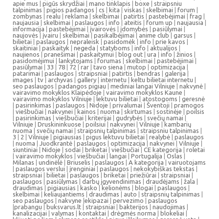
apie mus
|
pigūs skrydžiai
|
mano tinklapis
|
boxe
|
straipsniu
talpinimas
|
pigios padangos
|
cs
|
kita
|
viskas
|
skelbimai
|
forum
|
zombynas
|
realu
|
reklama
|
skelbimai
|
patirtis
|
pastebėjimai
|
frag
|
naujausia
|
skelbimai
|
paslaugos
|
info
|
ateitis
|
forum up
|
naujausia
|
informacija
|
pastebėjimai
|
įvairovės
|
įdomybės
|
pasiūlymai
|
naujovės
|
įvairu
|
skelbimai
|
pasikalbėjimai
|
anime club
|
garsus
|
bilietai
|
paslaugos
|
nepraleisk
|
pasidomėk
|
info
|
prie kavos
|
skaitiniai
|
paskaityk
|
negeda
|
statyboms
|
info
|
aktualijos
|
naujienos
|
pranešimai
|
paskaitymui
|
blog out
|
ura
|
info
|
žinios
|
pasidomėjimui
|
lankytojams
|
forumas
|
skelbimai
|
pastebėjimai
|
pasiūlymai
|
33
|
78
|
72
|
rar
|
tavo siena
|
mutop
|
optimizacija
|
patarimai
|
paslaugos
|
straipsniai
|
patirtis
|
bendras
|
galerija
|
images
|
tv
|
archyvas
|
gallery
|
internetu
|
keltu bilietai internetu
|
seo paslaugos
|
padangos pigiau
|
mediniai langai Vilniuje
|
nakvynė
|
vairavimo mokyklos Klaipėdoje
|
vairavimo mokyklos Kaune
|
vairavimo mokyklos Vilniuje
|
lektuvu bilietai
|
atostogoms
|
geresnė
|
pasirinkimas
|
paslaugos
|
Nidoje
|
privalumai
|
Šventoji
|
pramogos
|
viešbučiai
|
nakvynei
|
kainos
|
nuoma
|
skirtumas
|
sostinėje
|
poilsis
|
pasirinkimas
|
viešbučiai
|
kriterijai
|
gudrybės
|
svečių namai
|
Vilniuje
|
Druskininkuose
|
poilsiui
|
nakvynei
|
Vilniuje
|
kambarių
nuoma
|
svečių namai
|
straipsnių talpinimas
|
straipsniu talpinimas
|
3
|
2
|
Vilniuje
|
pigiausias
|
pigus lektuvu bilietai
|
realybė
|
paslaugos
|
nuoma
|
Juodkrantė
|
paslaugos
|
optimizacija
|
nakvynei
|
Vilniuje
|
siuntiniai
|
Nidoje
|
sodai
|
briketai
|
viešbučiai
|
CE kategorija
|
roletai
|
vairavimo mokyklos
|
viešbučiai
|
langai
|
Portugalija
|
Oslas
|
Milanas
|
undinėlė
|
Briuselis
|
paslaugos
|
A kategorija
|
vairuotojams
|
paslaugos verslui
|
įrenginiai
|
paslaugos
|
nekokybiškas tekstas
|
straipsniai
|
bilietai
|
paslaugos
|
briketai
|
priežiūrai
|
straipsniai
|
paslaugos
|
pasiūlymas
|
darbų įgyvendinimas
|
draudėjams
|
žala
|
draudimas
|
pigiausias
|
kasko
|
kelionėms
|
blogai
|
paslaugos
|
skelbimai
|
keliaujantiems
|
draudimas
|
auto
|
straipsnių talpinimas
|
seo paslaugos
|
nakvyne
|
ekipazai
|
pervezimo
|
paslaugos
|
prabangu
|
buksvarus.lt
|
straipsniai
|
bakterijos
|
naudojimas
|
kanalizacijai
|
valymas
|
kontaktai
|
drėgmės norma
|
blokeliai
|