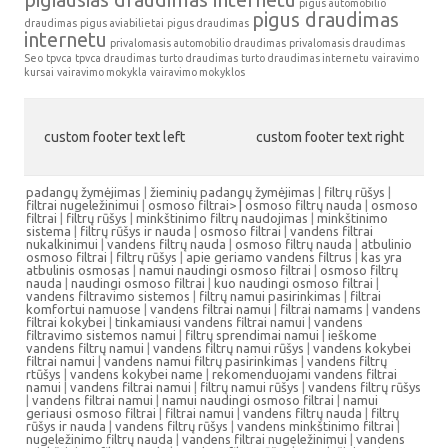
pigus automobilio
pigus draudimas
draudimas
pigus aviabilietai
pigus draudimas
internetu
privalomasis automobilio draudimas
privalomasis draudimas
Seo
tpvca
tpvca draudimas
turto draudimas
turto draudimas internetu
vairavimo
kursai
vairavimo mokykla
vairavimo mokyklos
custom footer text left
custom footer text right
padangų žymėjimas
|
žieminių padangų žymėjimas
|
filtrų rūšys
|
filtrai nugeležinimui
|
osmoso filtrai> |
osmoso filtrų nauda
|
osmoso
filtrai
|
filtrų rūšys
|
minkštinimo filtrų naudojimas
|
minkštinimo
sistema
|
filtrų rūšys ir nauda
|
osmoso filtrai
|
vandens filtrai
nukalkinimui
|
vandens filtrų nauda
|
osmoso filtrų nauda
|
atbulinio
osmoso filtrai
|
filtrų rūšys
|
apie geriamo vandens filtrus
|
kas yra
atbulinis osmosas
|
namui naudingi osmoso filtrai
|
osmoso filtrų
nauda
|
naudingi osmoso filtrai
|
kuo naudingi osmoso filtrai
|
vandens filtravimo sistemos
|
filtrų namui pasirinkimas
|
filtrai
komfortui namuose
|
vandens filtrai namui
|
filtrai namams
|
vandens
filtrai kokybei
|
tinkamiausi vandens filtrai namui
|
vandens
filtravimo sistemos namui
|
filtrų sprendimai namui
|
ieškome
vandens filtrų namui
|
vandens filtrų namui rūšys
|
vandens kokybei
filtrai namui
|
vandens namui filtrų pasirinkimas
|
vandens filtrų
rtūšys
|
vandens kokybei name
|
rekomenduojami vandens filtrai
namui
|
vandens filtrai namui
|
filtrų namui rūšys
|
vandens filtrų rūšys
|
vandens filtrai namui
|
namui naudingi osmoso filtrai
|
namui
geriausi osmoso filtrai
|
filtrai namui
|
vandens filtrų nauda
|
filtrų
rūšys ir nauda
|
vandens filtrų rūšys
|
vandens minkštinimo filtrai
|
nugeležinimo filtrų nauda
|
vandens filtrai nugeležinimui
|
vandens