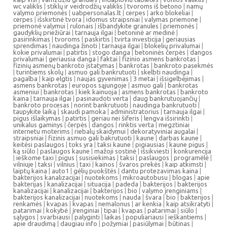
wc valiklis
|
stiklų ir veidrodžių valiklis
|
tvoroms iš betono
|
namų
valymo priemonės
|
uabpersonalas.lt
|
cerpes
|
arko blokeliai
|
cerpes
|
išskirtinė tvora
|
idomus straipsniai
|
valymas priemone
|
priemonė valymui
|
rulonais
|
išbandykite granules
|
priemonės
|
gaudyklių priežiūrai
|
tarnauja ilgai
|
betoninė ar medinė
|
pasirinkimas
|
tvoroms
|
paskirtis
|
tvirta investicija
|
geriausias
sprendimas
|
naudinga žinoti
|
tarnauja ilgai
|
blokelių privalumai
|
kokie privalumai
|
patirtis
|
stogo danga
|
betoninės čerpės
|
dangos
privalumai
|
geriausia danga
|
faktai
|
fizinio asmens bankrotas
|
fizinių asmenų bankroto įstatymas
|
bankrotas
|
bankroto pasekmės
|
turintiems skolų
|
asmuo gali bankrutuoti
|
skelbti naudinga
|
pagalba
|
kaip elgtis
|
naujas gyvenimas
|
3 metai
|
išsigelbėjimas
|
asmens bankrotas
|
europos sąjungoje
|
asmuo gali
|
bankrotas
asmeniui
|
bankrotas
|
kiek kainuoja
|
asmens bankrotas
|
bankroto
kaina
|
tarnauja ilgai
|
pasinaudoti verta
|
daug bankrutuojančių
|
bankroto procesas
|
norint bankrutuoti
|
naudinga bankrutuoti
|
taupykite laiką
|
skaudi pamoka
|
administratorius
|
tarnauja ilgai
|
pigus išlaikymas
|
patirtis
|
geriau nei šiferis
|
lengva išsirinkti
|
unikalus gaminys
|
čerpės
|
dangos
|
rinktis verta
|
megztiniai
internetu moterims
|
riebalų skaidymui
|
dekoratyviniai augalai
|
straipsniai
|
fizinis asmuo gali bakrutuoti
|
kaune
|
darbas kaune
|
keitėsi paslaugos
|
toks yra
|
taksi kaune
|
pigiausias
|
kaune pigus
|
ką siūlo
|
paslaugos kaune
|
mažoji sostinė
|
išsikviesti
|
konkurencija
|
ieškome taxi
|
pigus
|
susisiekimas
|
taksi
|
paslaugos
|
programėlė
|
vilniuje
|
taksi
|
vilnius
|
taxi
|
kainos
|
švaros prekės
|
kaip atkimsti
|
laiptų kaina
|
auto1
|
gėlių puokštės
|
dantu protezavimas kaina
|
bakterijos kanalizacijai
|
nuotekoms
|
mikroautobusu
|
blogas
|
apie
bakterijas
|
kanalizacijai
|
situacija
|
padeda
|
bakterijos
|
bakterijos
kanalizacijai
|
kanalizacijai
|
bakterijos
|
bio
|
valymo įrenginiams
|
bakterijos kanalizacijai
|
nuotekoms
|
nauda
|
švara
|
bio
|
bakterijos
|
renkamės
|
kvapas
|
kvapas
|
nemalonus
|
ar kenkia
|
kaip atsikratyti
|
patarimai
|
kokybė
|
įrenginiai
|
tipai
|
kvapas
|
patarimai
|
siūlo
|
sąlygos
|
svarbiausi
|
palyginti
|
laikas
|
populiariausi
|
ieškantiems
|
apie draudimą
|
daugiau info
|
požymiai
|
pasiūlymai
|
būtinas
|