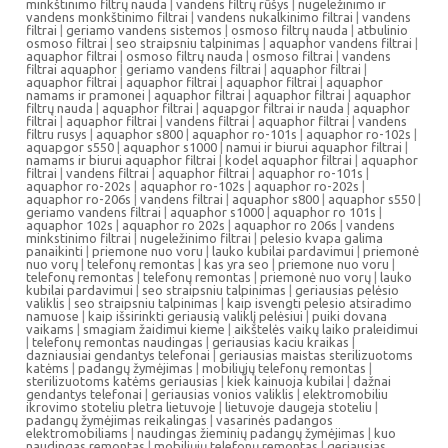
minkštinimo filtrų nauda
|
vandens filtrų rūšys
|
nugeležinimo ir
vandens monkštinimo filtrai
|
vandens nukalkinimo filtrai
|
vandens
filtrai
|
geriamo vandens sistemos
|
osmoso filtrų nauda
|
atbulinio
osmoso filtrai
|
seo straipsniu talpinimas
|
aquaphor vandens filtrai
|
aquaphor filtrai
|
osmoso filtrų nauda
|
osmoso filtrai
|
vandens
filtrai aquaphor
|
geriamo vandens filtrai
|
aquaphor filtrai
|
aquaphor filtrai
|
aquaphor filtrai
|
aquaphor filtrai
|
aquaphor
namams ir pramonei
|
aquaphor filtrai
|
aquaphor filtrai
|
aquaphor
filtrų nauda
|
aquaphor filtrai
|
aquapgor filtrai ir nauda
|
aquaphor
filtrai
|
aquaphor filtrai
|
vandens filtrai
|
aquaphor filtrai
|
vandens
filtru rusys
|
aquaphor s800
|
aquaphor ro-101s
|
aquaphor ro-102s
|
aquapgor s550
|
aquaphor s1000
|
namui ir biurui aquaphor filtrai
|
namams ir biurui aquaphor filtrai
|
kodel aquaphor filtrai
|
aquaphor
filtrai
|
vandens filtrai
|
aquaphor filtrai
|
aquaphor ro-101s
|
aquaphor ro-202s
|
aquaphor ro-102s
|
aquaphor ro-202s
|
aquaphor ro-206s
|
vandens filtrai
|
aquaphor s800
|
aquaphor s550
|
geriamo vandens filtrai
|
aquaphor s1000
|
aquaphor ro 101s
|
aquaphor 102s
|
aquaphor ro 202s
|
aquaphor ro 206s
|
vandens
minkstinimo filtrai
|
nugeležinimo filtrai
|
pelesio kvapa galima
panaikinti
|
priemone nuo voru
|
lauko kubilai pardavimui
|
priemonė
nuo vorų
|
telefonų remontas
|
kas yra seo
|
priemone nuo voru
|
telefonų remontas
|
telefonų remontas
|
priemonė nuo vorų
|
lauko
kubilai pardavimui
|
seo straipsniu talpinimas
|
geriausias pelėsio
valiklis
|
seo straipsniu talpinimas
|
kaip isvengti pelesio atsiradimo
namuose
|
kaip išsirinkti geriausią valiklį pelėsiui
|
puiki dovana
vaikams
|
smagiam žaidimui kieme
|
aikštelės vaikų laiko praleidimui
|
telefonų remontas naudingas
|
geriausias kaciu kraikas
|
dazniausiai gendantys telefonai
|
geriausias maistas sterilizuotoms
katėms
|
padangų žymėjimas
|
mobiliųjų telefonų remontas
|
sterilizuotoms katėms geriausias
|
kiek kainuoja kubilai
|
dažnai
gendantys telefonai
|
geriausias vonios valiklis
|
elektromobiliu
ikrovimo stoteliu pletra lietuvoje
|
lietuvoje daugeja stoteliu
|
padangų žymėjimas reikalingas
|
vasarinės padangos
elektromobiliams
|
naudingas žieminių padangų žymėjimas
|
kuo
naudingas remontas
|
mobiliųjų telefonų remontas
|
geriausias