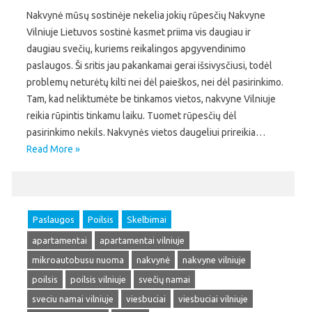
Nakvynė mūsų sostinėje nekelia jokių rūpesčių Nakvyne
Vilniuje Lietuvos sostinė kasmet priima vis daugiau ir
daugiau svečių, kuriems reikalingos apgyvendinimo
paslaugos. Ši sritis jau pakankamai gerai išsivysčiusi, todėl
problemų neturėtų kilti nei dėl paieškos, nei dėl pasirinkimo.
Tam, kad neliktumėte be tinkamos vietos, nakvyne Vilniuje
reikia rūpintis tinkamu laiku. Tuomet rūpesčių dėl
pasirinkimo nekils. Nakvynės vietos daugeliui prireikia…
Read More »
Paslaugos
Poilsis
Skelbimai
apartamentai
apartamentai vilniuje
mikroautobusu nuoma
nakvynė
nakvyne vilniuje
poilsis
poilsis vilniuje
svečių namai
sveciu namai vilniuje
viesbuciai
viesbuciai vilniuje