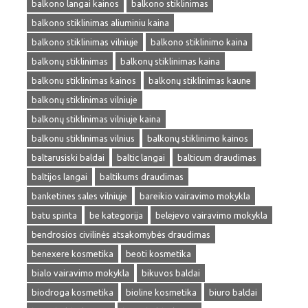
balkono langai kainos
balkono stiklinimas
balkono stiklinimas aliuminiu kaina
balkono stiklinimas vilniuje
balkono stiklinimo kaina
balkonų stiklinimas
balkonų stiklinimas kaina
balkonu stiklinimas kainos
balkonų stiklinimas kaune
balkonų stiklinimas vilniuje
balkonų stiklinimas vilniuje kaina
balkonu stiklinimas vilnius
balkonų stiklinimo kainos
baltarusiski baldai
baltic langai
balticum draudimas
baltijos langai
baltikums draudimas
banketines sales vilniuje
bareikio vairavimo mokykla
batu spinta
be kategorija
belejevo vairavimo mokykla
bendrosios civilinės atsakomybės draudimas
benexere kosmetika
beoti kosmetika
bialo vairavimo mokykla
bikuvos baldai
biodroga kosmetika
bioline kosmetika
biuro baldai