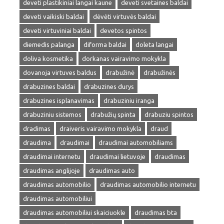
deveti plastikiniai langai kaune
deveti svetaines baldai
deveti vaikiski baldai
dėvėti virtuvės baldai
deveti virtuviniai baldai
devetos spintos
diemedis palanga
diforma baldai
doleta langai
doliva kosmetika
dorkanas vairavimo mokykla
dovanoja virtuves baldus
drabužinė
drabužinės
drabuzines baldai
drabuzines durys
drabuzines isplanavimas
drabuziniu iranga
drabuziniu sistemos
drabužių spinta
drabuziu spintos
dradimas
draiveris vairavimo mokykla
draud
draudima
draudimai
draudimai automobiliams
draudimai internetu
draudimai lietuvoje
draudimas
draudimas anglijoje
draudimas auto
draudimas automobilio
draudimas automobilio internetu
draudimas automobiliui
draudimas automobiliui skaiciuokle
draudimas bta