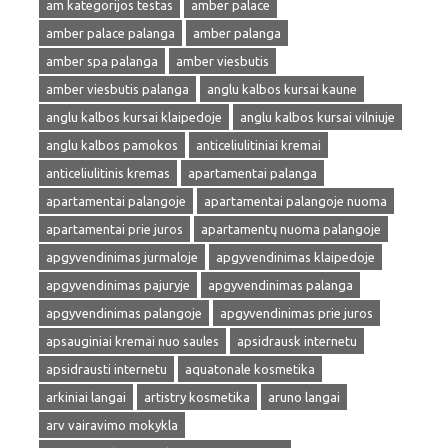
am kategorijos testas
amber palace
amber palace palanga
amber palanga
amber spa palanga
amber viesbutis
amber viesbutis palanga
anglu kalbos kursai kaune
anglu kalbos kursai klaipedoje
anglu kalbos kursai vilniuje
anglu kalbos pamokos
anticeliulitiniai kremai
anticeliulitinis kremas
apartamentai palanga
apartamentai palangoje
apartamentai palangoje nuoma
apartamentai prie juros
apartamentų nuoma palangoje
apgyvendinimas jurmaloje
apgyvendinimas klaipedoje
apgyvendinimas pajuryje
apgyvendinimas palanga
apgyvendinimas palangoje
apgyvendinimas prie juros
apsauginiai kremai nuo saules
apsidrausk internetu
apsidrausti internetu
aquatonale kosmetika
arkiniai langai
artistry kosmetika
aruno langai
arv vairavimo mokykla