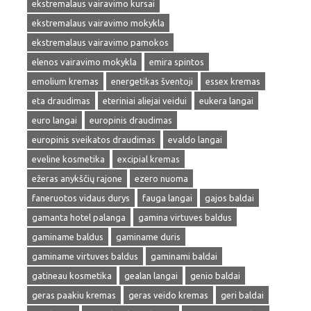
ekstremalaus vairavimo kursai
ekstremalaus vairavimo mokykla
ekstremalaus vairavimo pamokos
elenos vairavimo mokykla
emira spintos
emolium kremas
energetikas šventoji
essex kremas
eta draudimas
eteriniai aliejai veidui
eukera langai
euro langai
europinis draudimas
europinis sveikatos draudimas
evaldo langai
eveline kosmetika
excipial kremas
ežeras anykščių rajone
ezero nuoma
faneruotos vidaus durys
fauga langai
gajos baldai
gamanta hotel palanga
gamina virtuves baldus
gaminame baldus
gaminame duris
gaminame virtuves baldus
gaminami baldai
gatineau kosmetika
gealan langai
genio baldai
geras paakiu kremas
geras veido kremas
geri baldai