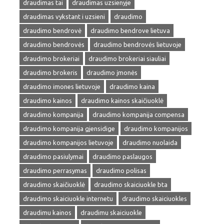
draudimas tai
draudimas uzsienyje
draudimas vykstant i uzsieni
draudimo
draudimo bendrovė
draudimo bendrove lietuva
draudimo bendrovės
draudimo bendrovės lietuvoje
draudimo brokeriai
draudimo brokeriai siauliai
draudimo brokeris
draudimo įmonės
draudimo imones lietuvoje
draudimo kaina
draudimo kainos
draudimo kainos skaičiuoklė
draudimo kompanija
draudimo kompanija compensa
draudimo kompanija gjensidige
draudimo kompanijos
draudimo kompanijos lietuvoje
draudimo nuolaida
draudimo pasiulymai
draudimo paslaugos
draudimo perrasymas
draudimo polisas
draudimo skaičiuoklė
draudimo skaiciuokle bta
draudimo skaiciuokle internetu
draudimo skaiciuokles
draudimu kainos
draudimu skaiciuokle