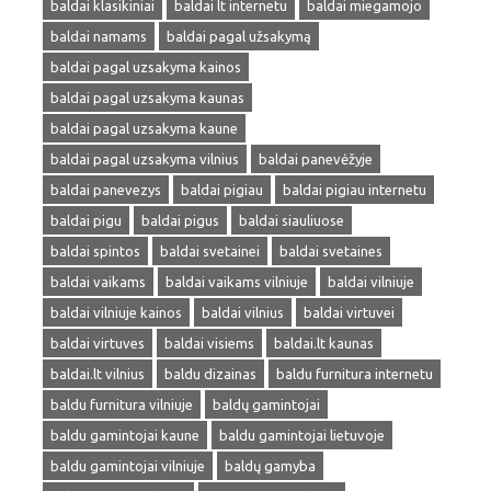
baldai klasikiniai
baldai lt internetu
baldai miegamojo
baldai namams
baldai pagal užsakymą
baldai pagal uzsakyma kainos
baldai pagal uzsakyma kaunas
baldai pagal uzsakyma kaune
baldai pagal uzsakyma vilnius
baldai panevėžyje
baldai panevezys
baldai pigiau
baldai pigiau internetu
baldai pigu
baldai pigus
baldai siauliuose
baldai spintos
baldai svetainei
baldai svetaines
baldai vaikams
baldai vaikams vilniuje
baldai vilniuje
baldai vilniuje kainos
baldai vilnius
baldai virtuvei
baldai virtuves
baldai visiems
baldai.lt kaunas
baldai.lt vilnius
baldu dizainas
baldu furnitura internetu
baldu furnitura vilniuje
baldų gamintojai
baldu gamintojai kaune
baldu gamintojai lietuvoje
baldu gamintojai vilniuje
baldų gamyba