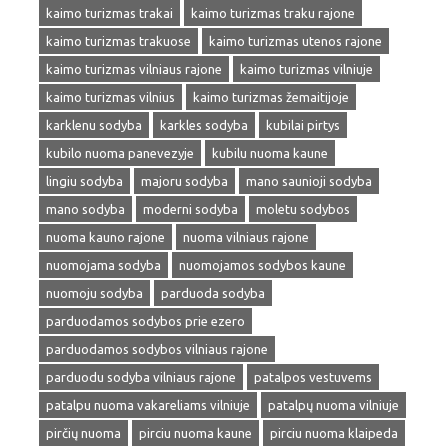
kaimo turizmas trakai
kaimo turizmas traku rajone
kaimo turizmas trakuose
kaimo turizmas utenos rajone
kaimo turizmas vilniaus rajone
kaimo turizmas vilniuje
kaimo turizmas vilnius
kaimo turizmas žemaitijoje
karklenu sodyba
karkles sodyba
kubilai pirtys
kubilo nuoma panevezyje
kubilu nuoma kaune
lingiu sodyba
majoru sodyba
mano saunioji sodyba
mano sodyba
moderni sodyba
moletu sodybos
nuoma kauno rajone
nuoma vilniaus rajone
nuomojama sodyba
nuomojamos sodybos kaune
nuomoju sodyba
parduoda sodyba
parduodamos sodybos prie ezero
parduodamos sodybos vilniaus rajone
parduodu sodyba vilniaus rajone
patalpos vestuvems
patalpu nuoma vakareliams vilniuje
patalpų nuoma vilniuje
pirčių nuoma
pirciu nuoma kaune
pirciu nuoma klaipeda