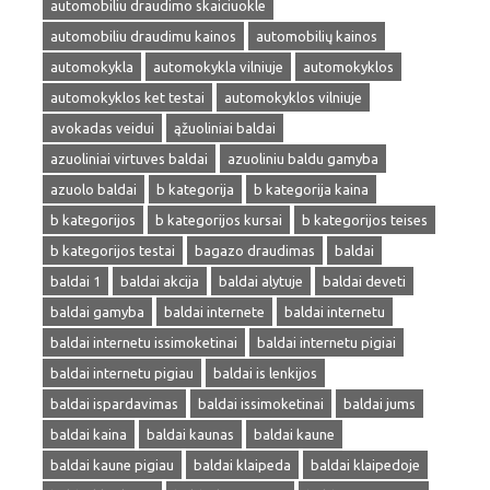
automobiliu draudimo skaiciuokle
automobiliu draudimu kainos
automobilių kainos
automokykla
automokykla vilniuje
automokyklos
automokyklos ket testai
automokyklos vilniuje
avokadas veidui
ąžuoliniai baldai
azuoliniai virtuves baldai
azuoliniu baldu gamyba
azuolo baldai
b kategorija
b kategorija kaina
b kategorijos
b kategorijos kursai
b kategorijos teises
b kategorijos testai
bagazo draudimas
baldai
baldai 1
baldai akcija
baldai alytuje
baldai deveti
baldai gamyba
baldai internete
baldai internetu
baldai internetu issimoketinai
baldai internetu pigiai
baldai internetu pigiau
baldai is lenkijos
baldai ispardavimas
baldai issimoketinai
baldai jums
baldai kaina
baldai kaunas
baldai kaune
baldai kaune pigiau
baldai klaipeda
baldai klaipedoje