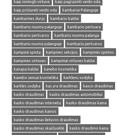
kaip isirengti virtuve
kaip pagrazinti veido oda
kaip priziureti veido oda
kambariai Palangoje
kambarines durys
kambario baldai
kambario nuoma palangoje
kambario pertvara
kambario pertvaros
kambariu nuoma palanga
kambariu nuoma palangoje
kambariu pertvaros
kampinė spinta
kampines sekcijos
kampinės spintos
kampines virtuves
kampiniai virtuves baldai
kanapa baldai
kanebo kosmetika
kanebo sensai kosmetika
karklenu sodyba
karkles sodyba
kas yra draudimas
kasco draudimas
kasko draudimas
kasko draudimas automobiliui
kasko draudimas internetu
kasko draudimas kaina
kasko draudimas kainos
kasko draudimas lietuvos draudimas
kasko draudimas skaičiuoklė
kasko draudimo kaina