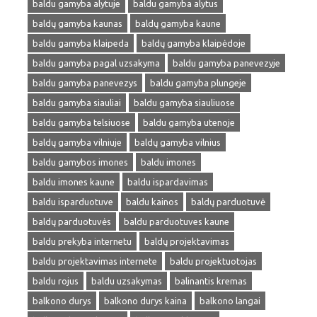
baldu gamyba alytuje
baldu gamyba alytus
baldų gamyba kaunas
baldų gamyba kaune
baldu gamyba klaipeda
baldų gamyba klaipėdoje
baldu gamyba pagal uzsakyma
baldu gamyba panevezyje
baldu gamyba panevezys
baldu gamyba plungeje
baldu gamyba siauliai
baldu gamyba siauliuose
baldu gamyba telsiuose
baldu gamyba utenoje
baldų gamyba vilniuje
baldų gamyba vilnius
baldu gamybos imones
baldu imones
baldu imones kaune
baldu ispardavimas
baldu isparduotuve
baldu kainos
baldų parduotuvė
baldų parduotuvės
baldu parduotuves kaune
baldu prekyba internetu
baldų projektavimas
baldu projektavimas internete
baldu projektuotojas
baldu rojus
baldu uzsakymas
balinantis kremas
balkono durys
balkono durys kaina
balkono langai