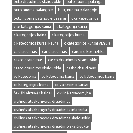
buto draudimas skaiciuokle
buto nuoma palanga
buto nuoma palangoje
butų nuoma palangoje
butu nuoma palangoje vasarai
c ce kategorijos
c ce kategorijos kaina
c kategorija kaina
c kategorijos kaina
c kategorijos kursai
c kategorijos kursai kaune
c kategorijos kursai vilniuje
ca draudimas
car draudimas
careline kosmetika
casco draudimas
casco draudimas skaiciuokle
casco draudimo skaiciuokle
casko draudimas
ce kategorija
ce kategorija kaina
ce kategorijos kaina
ce kategorijos kursai
ce vairavimo kursai
čekiški virtuvės baldai
civilinė atsakomybė
civilinės atsakomybės draudimas
civilinės atsakomybės draudimas internetu
civilines atsakomybes draudimas skaiciuokle
civilinės atsakomybės draudimo skaičiuoklė