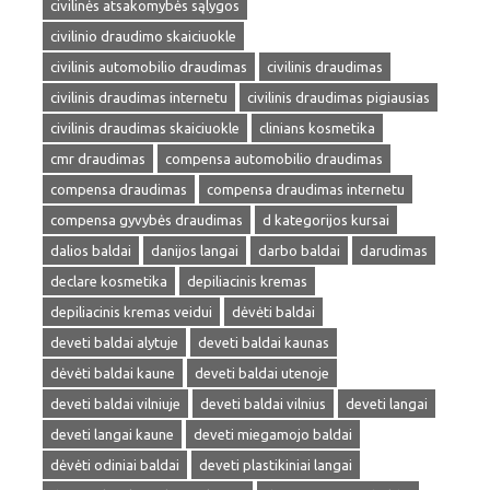
civilinės atsakomybės sąlygos
civilinio draudimo skaiciuokle
civilinis automobilio draudimas
civilinis draudimas
civilinis draudimas internetu
civilinis draudimas pigiausias
civilinis draudimas skaiciuokle
clinians kosmetika
cmr draudimas
compensa automobilio draudimas
compensa draudimas
compensa draudimas internetu
compensa gyvybės draudimas
d kategorijos kursai
dalios baldai
danijos langai
darbo baldai
darudimas
declare kosmetika
depiliacinis kremas
depiliacinis kremas veidui
dėvėti baldai
deveti baldai alytuje
deveti baldai kaunas
dėvėti baldai kaune
deveti baldai utenoje
deveti baldai vilniuje
deveti baldai vilnius
deveti langai
deveti langai kaune
deveti miegamojo baldai
dėvėti odiniai baldai
deveti plastikiniai langai