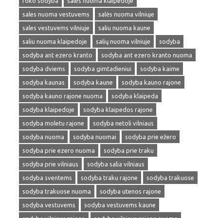
roko sodyba
sales nuoma klaipedoje
sales nuoma vestuvems
salės nuoma vilniuje
sales vestuvems vilniuje
saliu nuoma kaune
saliu nuoma klaipedoje
salių nuoma vilniuje
sodyba
sodyba ant ezero kranto
sodyba ant ezero kranto nuoma
sodyba dviems
sodyba gimtadieniui
sodyba kaime
sodyba kaunas
sodyba kaune
sodyba kauno rajone
sodyba kauno rajone nuoma
sodyba klaipeda
sodyba klaipedoje
sodyba klaipedos rajone
sodyba moletu rajone
sodyba netoli vilniaus
sodyba nuoma
sodyba nuomai
sodyba prie ežero
sodyba prie ezero nuoma
sodyba prie traku
sodyba prie vilniaus
sodyba salia vilniaus
sodyba sventems
sodyba traku rajone
sodyba trakuose
sodyba trakuose nuoma
sodyba utenos rajone
sodyba vestuvems
sodyba vestuvems kaune