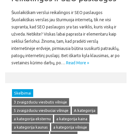
Šiuolaikiškam verslui reikalingos ir SEO paslaugos
Šiuolaikiškas verslas jau šturmuoja internetą, tik ne visi
supranta, kad SEO paslaugos yra tas variklis, kuris viską ir
užveda. Netikite? Viskas labai paprasta ir elementaru kaip
sekliui Šerlohui. Žinoma, tam, kad pradėti verslą
internetinėje erdvėje, pirmiausia būtina susikurti patrauklų,
patogų internetinį puslapį. Bet iškarto kyla klausimas, ar po
svetainės kūrimo darbų, po…
Read More »
Skelbimai
3 zvaigzduciu viesbutis vilniuje
5 zvaigzduciu viesbuciai vilniuje
A kategorija
a kategorija eksternu
a kategorija kaina
a kategorija kaunas
a kategorija vilniuje