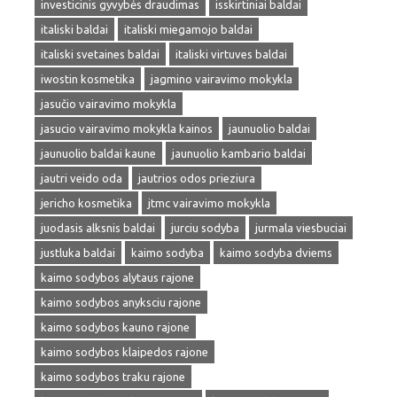
investicinis gyvybės draudimas
isskirtiniai baldai
italiski baldai
italiski miegamojo baldai
italiski svetaines baldai
italiski virtuves baldai
iwostin kosmetika
jagmino vairavimo mokykla
jasučio vairavimo mokykla
jasucio vairavimo mokykla kainos
jaunuolio baldai
jaunuolio baldai kaune
jaunuolio kambario baldai
jautri veido oda
jautrios odos prieziura
jericho kosmetika
jtmc vairavimo mokykla
juodasis alksnis baldai
jurciu sodyba
jurmala viesbuciai
justluka baldai
kaimo sodyba
kaimo sodyba dviems
kaimo sodybos alytaus rajone
kaimo sodybos anyksciu rajone
kaimo sodybos kauno rajone
kaimo sodybos klaipedos rajone
kaimo sodybos traku rajone