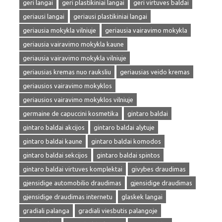
geri langai
geri plastikiniai langai
geri virtuves baldai
geriausi langai
geriausi plastikiniai langai
geriausia mokykla vilniuje
geriausia vairavimo mokykla
geriausia vairavimo mokykla kaune
geriausia vairavimo mokykla vilniuje
geriausias kremas nuo rauksliu
geriausias veido kremas
geriausios vairavimo mokyklos
geriausios vairavimo mokyklos vilniuje
germaine de capuccini kosmetika
gintaro baldai
gintaro baldai akcijos
gintaro baldai alytuje
gintaro baldai kaune
gintaro baldai komodos
gintaro baldai sekcijos
gintaro baldai spintos
gintaro baldai virtuves komplektai
givybes draudimas
gjensidige automobilio draudimas
gjensidige draudimas
gjensidige draudimas internetu
glaskek langai
gradiali palanga
gradiali viesbutis palangoje