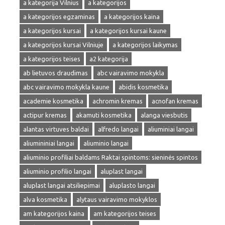
a kategorija Vilnius
a kategorijos
a kategorijos egzaminas
a kategorijos kaina
a kategorijos kursai
a kategorijos kursai kaune
a kategorijos kursai Vilniuje
a kategorijos laikymas
a kategorijos teises
a2 kategorija
ab lietuvos draudimas
abc vairavimo mokykla
abc vairavimo mokykla kaune
abidis kosmetika
academie kosmetika
achromin kremas
acnofan kremas
actipur kremas
akamuti kosmetika
alanga viesbutis
alantas virtuves baldai
alfredo langai
aliuminiai langai
aliumininiai langai
aliuminio langai
aliuminio profiliai baldams Raktai spintoms: sieninės spintos
aliuminio profilio langai
aluplast langai
aluplast langai atsiliepimai
aluplasto langai
alva kosmetika
alytaus vairavimo mokyklos
am kategorijos kaina
am kategorijos teises