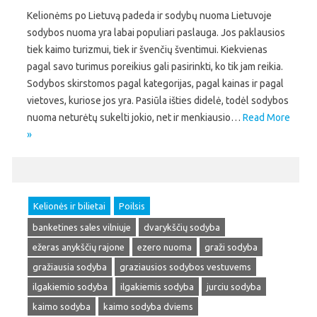
Kelionėms po Lietuvą padeda ir sodybų nuoma Lietuvoje
sodybos nuoma yra labai populiari paslauga. Jos paklausios
tiek kaimo turizmui, tiek ir švenčių šventimui. Kiekvienas
pagal savo turimus poreikius gali pasirinkti, ko tik jam reikia.
Sodybos skirstomos pagal kategorijas, pagal kainas ir pagal
vietoves, kuriose jos yra. Pasiūla išties didelė, todėl sodybos
nuoma neturėtų sukelti jokio, net ir menkiausio…
Read More
»
Kelionės ir bilietai
Poilsis
banketines sales vilniuje
dvarykščių sodyba
ežeras anykščių rajone
ezero nuoma
graži sodyba
gražiausia sodyba
graziausios sodybos vestuvems
ilgakiemio sodyba
ilgakiemis sodyba
jurciu sodyba
kaimo sodyba
kaimo sodyba dviems