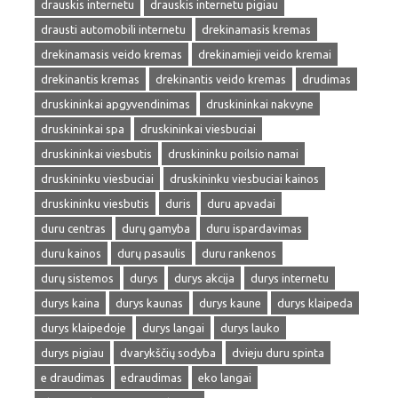
drauskis internetu
drauskis internetu pigiau
drausti automobili internetu
drekinamasis kremas
drekinamasis veido kremas
drekinamieji veido kremai
drekinantis kremas
drekinantis veido kremas
drudimas
druskininkai apgyvendinimas
druskininkai nakvyne
druskininkai spa
druskininkai viesbuciai
druskininkai viesbutis
druskininku poilsio namai
druskininku viesbuciai
druskininku viesbuciai kainos
druskininku viesbutis
duris
duru apvadai
duru centras
durų gamyba
duru ispardavimas
duru kainos
durų pasaulis
duru rankenos
durų sistemos
durys
durys akcija
durys internetu
durys kaina
durys kaunas
durys kaune
durys klaipeda
durys klaipedoje
durys langai
durys lauko
durys pigiau
dvarykščių sodyba
dvieju duru spinta
e draudimas
edraudimas
eko langai