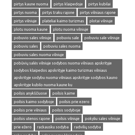
pirtys kaune nuoma
pirtys klaipedoje
pirtys kubilai
pirtys nuoma
pirtys traku rajone
pirtys vilniaus rajone
pirtys vilniuje
plateliai kaimo turizmas
plotai vilniuje
plotu nuoma kaune
plotu nuoma vilniuje
pobuvio sales vilniuje
pobuviu sale
pobuviu sale vilniuje
pobuviu sales
pobuviu sales nuoma
pobuviu sales nuoma vilniuje
pobūvių salės vilniuje sodybos nuoma vilniaus apskrityje
sodybos klaipedos apskrityje kaimo turizmas vilniaus
apskrityje sodybu nuoma vilniaus apskrityje sodybos kauno
apskrityje kubilo nuoma kaune ku
poilsis anykščiuose
poilsis kaime
poilsis kaimo sodyboje
poilsis prie ezero
poilsis prie vilniaus
poilsis sodyboje
poilsis utenos rajone
poilsis vilniuje
pokyliu sales vilniuje
prie ežero
rackausku sodyba
radvilių sodyba