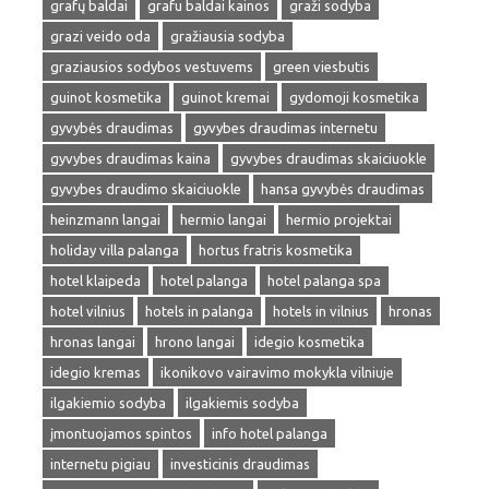
grafų baldai
grafu baldai kainos
graži sodyba
grazi veido oda
gražiausia sodyba
graziausios sodybos vestuvems
green viesbutis
guinot kosmetika
guinot kremai
gydomoji kosmetika
gyvybės draudimas
gyvybes draudimas internetu
gyvybes draudimas kaina
gyvybes draudimas skaiciuokle
gyvybes draudimo skaiciuokle
hansa gyvybės draudimas
heinzmann langai
hermio langai
hermio projektai
holiday villa palanga
hortus fratris kosmetika
hotel klaipeda
hotel palanga
hotel palanga spa
hotel vilnius
hotels in palanga
hotels in vilnius
hronas
hronas langai
hrono langai
idegio kosmetika
idegio kremas
ikonikovo vairavimo mokykla vilniuje
ilgakiemio sodyba
ilgakiemis sodyba
įmontuojamos spintos
info hotel palanga
internetu pigiau
investicinis draudimas