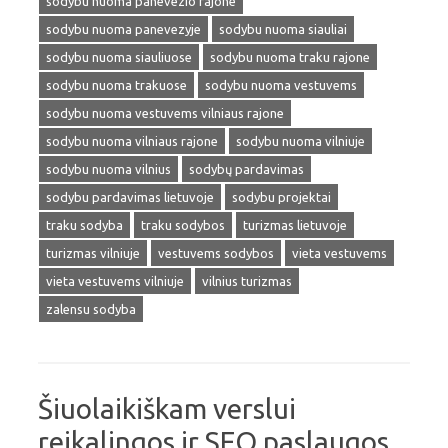
sodybu nuoma panevezio rajone
sodybu nuoma panevezyje
sodybu nuoma siauliai
sodybu nuoma siauliuose
sodybu nuoma traku rajone
sodybu nuoma trakuose
sodybu nuoma vestuvems
sodybu nuoma vestuvems vilniaus rajone
sodybu nuoma vilniaus rajone
sodybu nuoma vilniuje
sodybu nuoma vilnius
sodybų pardavimas
sodybu pardavimas lietuvoje
sodybu projektai
traku sodyba
traku sodybos
turizmas lietuvoje
turizmas vilniuje
vestuvems sodybos
vieta vestuvems
vieta vestuvems vilniuje
vilnius turizmas
zalensu sodyba
Šiuolaikiškam verslui
reikalingos ir SEO paslaugos