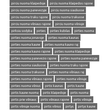
pirciu nuoma klaipedoje
pirciu nuoma klaipedos rajone
pirciu nuoma panevezyje
pirciu nuoma siauliuose
pirciu nuoma traku rajone
pirciu nuoma trakuose
pirciu nuoma vilniaus rajone
pirciu nuoma vilniuje
pirksiu sodyba
pirties
pirties kubilas
pirties nuoma
pirties nuoma jonavoje
pirties nuoma kaunas
pirties nuoma kaune
pirties nuoma kauno raj
pirties nuoma kauno rajone
pirties nuoma klaipedoje
pirties nuoma panevezio rajone
pirties nuoma panevezyje
pirties nuoma siauliuose
pirties nuoma traku rajone
pirties nuoma trakuose
pirties nuoma vilniaus raj
pirties nuoma vilniaus rajone
pirties nuoma vilniuje
pirties nuoma vilnius
pirtis kaunas
pirtis kaune
pirtis kaune nuoma
pirtis klaipedoje
pirtis nuoma
pirtis prie vilniaus
pirtis vilniaus rajone
pirtis vilniuje
pirtis vilniuje nuoma
pirtis vilnius
pirtys
pirtys kaune