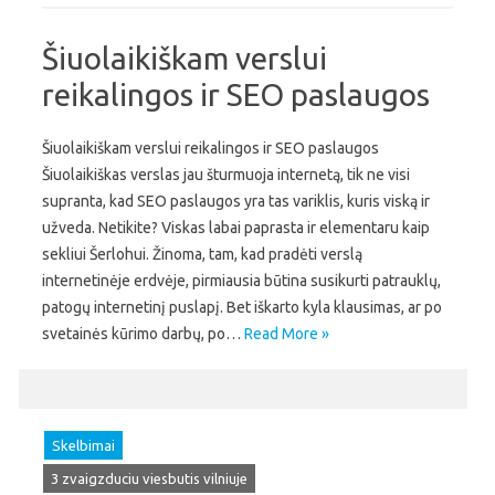
Šiuolaikiškam verslui
reikalingos ir SEO paslaugos
Šiuolaikiškam verslui reikalingos ir SEO paslaugos
Šiuolaikiškas verslas jau šturmuoja internetą, tik ne visi
supranta, kad SEO paslaugos yra tas variklis, kuris viską ir
užveda. Netikite? Viskas labai paprasta ir elementaru kaip
sekliui Šerlohui. Žinoma, tam, kad pradėti verslą
internetinėje erdvėje, pirmiausia būtina susikurti patrauklų,
patogų internetinį puslapį. Bet iškarto kyla klausimas, ar po
svetainės kūrimo darbų, po…
Read More »
Skelbimai
3 zvaigzduciu viesbutis vilniuje