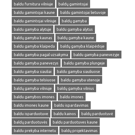
baldu furnitura vilniuje
baldų gamintojai
baldu gamintojai kaune
baldu gamintojai lietuvoje
baldu gamintojai vilniuje
baldų gamyba
baldu gamyba alytuje
baldu gamyba alytus
baldų gamyba kaunas
baldų gamyba kaune
baldu gamyba klaipeda
baldų gamyba klaipėdoje
baldu gamyba pagal uzsakyma
baldu gamyba panevezyje
baldu gamyba panevezys
baldu gamyba plungeje
baldu gamyba siauliai
baldu gamyba siauliuose
baldu gamyba telsiuose
baldu gamyba utenoje
baldų gamyba vilniuje
baldų gamyba vilnius
baldu gamybos imones
baldu imones
baldu imones kaune
baldu ispardavimas
baldu isparduotuve
baldu kainos
baldų parduotuvė
baldų parduotuvės
baldu parduotuves kaune
baldu prekyba internetu
baldų projektavimas