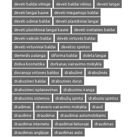
deveti baldai vilniuje
deveti baldai vilnius
deveti langai
deveti langai kaune
deveti miegamojo baldai
dėvėti odiniai baldai
deveti plastikiniai langai
deveti plastikiniai langai kaune
deveti svetaines baldai
deveti vaikiski baldai
dėvėti virtuvės baldai
deveti virtuviniai baldai
devetos spintos
diemedis palanga
diforma baldai
doleta langai
doliva kosmetika
dorkanas vairavimo mokykla
dovanoja virtuves baldus
drabužinė
drabužinės
drabuzines baldai
drabuzines durys
drabuzines isplanavimas
drabuziniu iranga
drabuziniu sistemos
drabužių spinta
drabuziu spintos
dradimas
draiveris vairavimo mokykla
draud
draudima
draudimai
draudimai automobiliams
draudimai internetu
draudimai lietuvoje
draudimas
draudimas anglijoje
draudimas auto