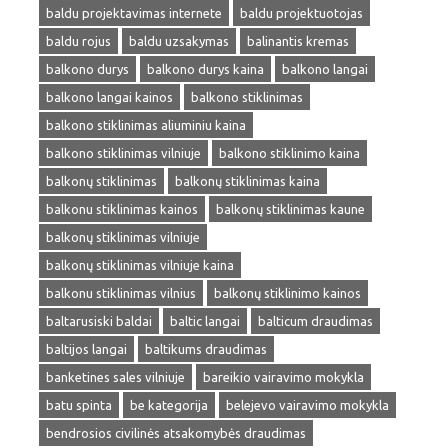
baldu projektavimas internete
baldu projektuotojas
baldu rojus
baldu uzsakymas
balinantis kremas
balkono durys
balkono durys kaina
balkono langai
balkono langai kainos
balkono stiklinimas
balkono stiklinimas aliuminiu kaina
balkono stiklinimas vilniuje
balkono stiklinimo kaina
balkonų stiklinimas
balkonų stiklinimas kaina
balkonu stiklinimas kainos
balkonų stiklinimas kaune
balkonų stiklinimas vilniuje
balkonų stiklinimas vilniuje kaina
balkonu stiklinimas vilnius
balkonų stiklinimo kainos
baltarusiski baldai
baltic langai
balticum draudimas
baltijos langai
baltikums draudimas
banketines sales vilniuje
bareikio vairavimo mokykla
batu spinta
be kategorija
belejevo vairavimo mokykla
bendrosios civilinės atsakomybės draudimas