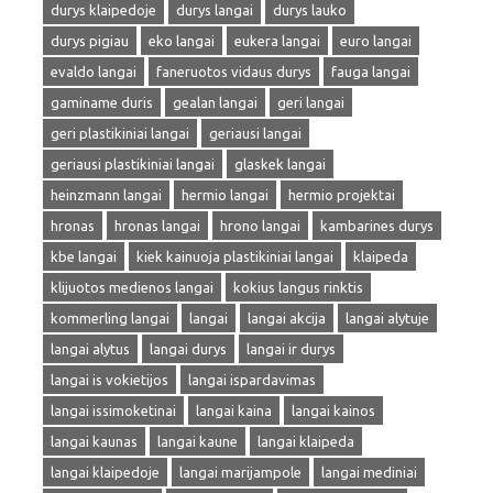
durys klaipedoje
durys langai
durys lauko
durys pigiau
eko langai
eukera langai
euro langai
evaldo langai
faneruotos vidaus durys
fauga langai
gaminame duris
gealan langai
geri langai
geri plastikiniai langai
geriausi langai
geriausi plastikiniai langai
glaskek langai
heinzmann langai
hermio langai
hermio projektai
hronas
hronas langai
hrono langai
kambarines durys
kbe langai
kiek kainuoja plastikiniai langai
klaipeda
klijuotos medienos langai
kokius langus rinktis
kommerling langai
langai
langai akcija
langai alytuje
langai alytus
langai durys
langai ir durys
langai is vokietijos
langai ispardavimas
langai issimoketinai
langai kaina
langai kainos
langai kaunas
langai kaune
langai klaipeda
langai klaipedoje
langai marijampole
langai mediniai