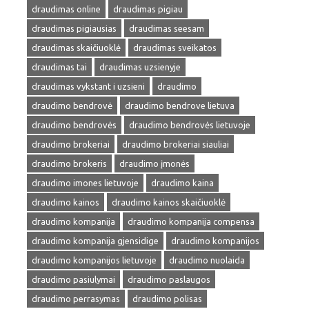
draudimas online
draudimas pigiau
draudimas pigiausias
draudimas seesam
draudimas skaičiuoklė
draudimas sveikatos
draudimas tai
draudimas uzsienyje
draudimas vykstant i uzsieni
draudimo
draudimo bendrovė
draudimo bendrove lietuva
draudimo bendrovės
draudimo bendrovės lietuvoje
draudimo brokeriai
draudimo brokeriai siauliai
draudimo brokeris
draudimo įmonės
draudimo imones lietuvoje
draudimo kaina
draudimo kainos
draudimo kainos skaičiuoklė
draudimo kompanija
draudimo kompanija compensa
draudimo kompanija gjensidige
draudimo kompanijos
draudimo kompanijos lietuvoje
draudimo nuolaida
draudimo pasiulymai
draudimo paslaugos
draudimo perrasymas
draudimo polisas