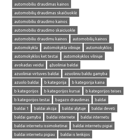
automobiliu draudimas kainos
automobilių draudimas skaičiuoklė
automobiliu draudimo kainos
automobiliu draudimo skaiciuokle
automobiliu draudimu kainos
automobilių kainos
automokykla
automokykla vilniuje
automokyklos
automokyklos ket testai
automokyklos vilniuje
avokadas veidui
ąžuoliniai baldai
azuoliniai virtuves baldai
azuoliniu baldu gamyba
azuolo baldai
b kategorija
b kategorija kaina
b kategorijos
b kategorijos kursai
b kategorijos teises
b kategorijos testai
bagazo draudimas
baldai
baldai 1
baldai akcija
baldai alytuje
baldai deveti
baldai gamyba
baldai internete
baldai internetu
baldai internetu issimoketinai
baldai internetu pigiai
baldai internetu pigiau
baldai is lenkijos