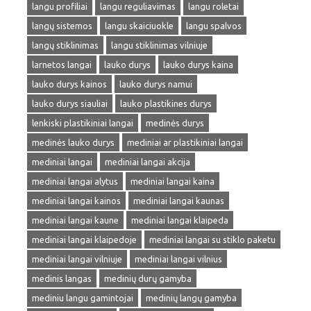
langu profiliai
langu reguliavimas
langu roletai
langų sistemos
langu skaiciuokle
langu spalvos
langų stiklinimas
langu stiklinimas vilniuje
larnetos langai
lauko durys
lauko durys kaina
lauko durys kainos
lauko durys namui
lauko durys siauliai
lauko plastikines durys
lenkiski plastikiniai langai
medinės durys
medinės lauko durys
mediniai ar plastikiniai langai
mediniai langai
mediniai langai akcija
mediniai langai alytus
mediniai langai kaina
mediniai langai kainos
mediniai langai kaunas
mediniai langai kaune
mediniai langai klaipeda
mediniai langai klaipedoje
mediniai langai su stiklo paketu
mediniai langai vilniuje
mediniai langai vilnius
medinis langas
medinių durų gamyba
mediniu langu gamintojai
medinių langų gamyba