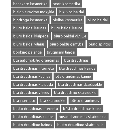
benexere kosmetika
beoti kosmetika
bialo vairavimo mokykla
bikuvos baldai
biodroga kosmetika
bioline kosmetika
biuro baldai
biuro baldai kaunas
biuro baldai kaune
biuro baldai klaipeda
biuro baldai vilniuje
biuro baldai vilnius
biuro baldu gamyba
biuro spintos
booking palanga
brugmann langai
bta automobilio draudimas
bta draudimas
bta draudimas internetu
bta draudimas kainos
bta draudimas kaunas
bta draudimas kaune
bta draudimas klaipeda
bta draudimas skaičiuoklė
bta draudimas vilnius
bta draudimo skaiciuokle
bta internetu
bta skaiciuokle
būsto draudimas
busto draudimas internetu
būsto draudimas kaina
busto draudimas kainos
busto draudimas skaiciuokle
busto draudimo kainos
busto draudimo skaiciuokle