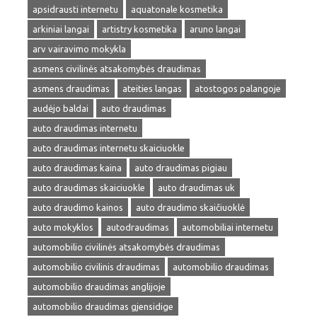
apsidrausti internetu
aquatonale kosmetika
arkiniai langai
artistry kosmetika
aruno langai
arv vairavimo mokykla
asmens civilinės atsakomybės draudimas
asmens draudimas
ateities langas
atostogos palangoje
audėjo baldai
auto draudimas
auto draudimas internetu
auto draudimas internetu skaiciuokle
auto draudimas kaina
auto draudimas pigiau
auto draudimas skaiciuokle
auto draudimas uk
auto draudimo kainos
auto draudimo skaičiuoklė
auto mokyklos
autodraudimas
automobiliai internetu
automobilio civilinės atsakomybės draudimas
automobilio civilinis draudimas
automobilio draudimas
automobilio draudimas anglijoje
automobilio draudimas gjensidige