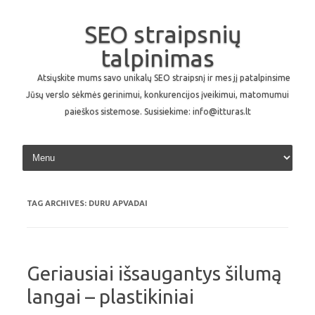
SEO straipsnių
talpinimas
Atsiųskite mums savo unikalų SEO straipsnį ir mes jį patalpinsime
Jūsų verslo sėkmės gerinimui, konkurencijos įveikimui, matomumui
paieškos sistemose. Susisiekime: info@itturas.lt
Skip to content
TAG ARCHIVES:
DURU APVADAI
Geriausiai išsaugantys šilumą
langai – plastikiniai