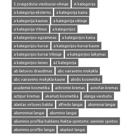
5 zvaigzduciu viesbuciai vilniuje
A kategorija
a kategorija eksternu
a kategorija kaina
a kategorija kaunas
a kategorija vilniuje
a kategorija Vilnius
a kategorijos
a kategorijos egzaminas
a kategorijos kaina
a kategorijos kursai
a kategorijos kursai kaune
a kategorijos kursai Vilniuje
a kategorijos laikymas
a kategorijos teises
a2 kategorija
ab lietuvos draudimas
abc vairavimo mokykla
abc vairavimo mokykla kaune
abidis kosmetika
academie kosmetika
achromin kremas
acnofan kremas
actipur kremas
akamuti kosmetika
alanga viesbutis
alantas virtuves baldai
alfredo langai
aliuminiai langai
aliumininiai langai
aliuminio langai
aliuminio profiliai baldams Raktai spintoms: sieninės spintos
aliuminio profilio langai
aluplast langai