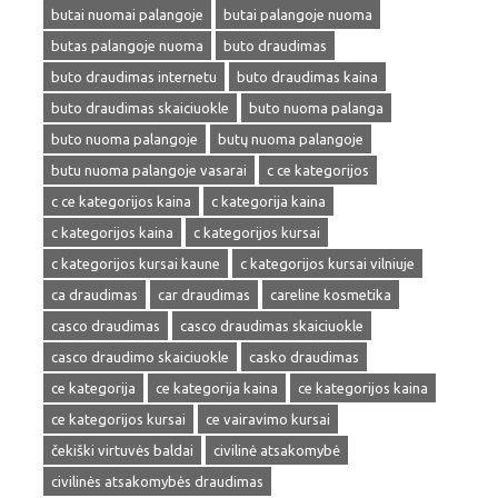
butai nuomai palangoje
butai palangoje nuoma
butas palangoje nuoma
buto draudimas
buto draudimas internetu
buto draudimas kaina
buto draudimas skaiciuokle
buto nuoma palanga
buto nuoma palangoje
butų nuoma palangoje
butu nuoma palangoje vasarai
c ce kategorijos
c ce kategorijos kaina
c kategorija kaina
c kategorijos kaina
c kategorijos kursai
c kategorijos kursai kaune
c kategorijos kursai vilniuje
ca draudimas
car draudimas
careline kosmetika
casco draudimas
casco draudimas skaiciuokle
casco draudimo skaiciuokle
casko draudimas
ce kategorija
ce kategorija kaina
ce kategorijos kaina
ce kategorijos kursai
ce vairavimo kursai
čekiški virtuvės baldai
civilinė atsakomybė
civilinės atsakomybės draudimas