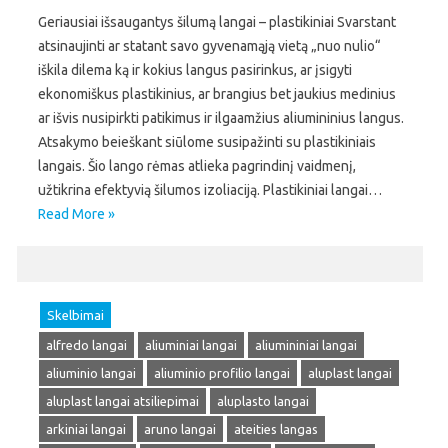
Geriausiai išsaugantys šilumą langai – plastikiniai Svarstant
atsinaujinti ar statant savo gyvenamąją vietą „nuo nulio“
iškila dilema ką ir kokius langus pasirinkus, ar įsigyti
ekonomiškus plastikinius, ar brangius bet jaukius medinius
ar išvis nusipirkti patikimus ir ilgaamžius aliumininius langus.
Atsakymo beieškant siūlome susipažinti su plastikiniais
langais. Šio lango rėmas atlieka pagrindinį vaidmenį,
užtikrina efektyvią šilumos izoliaciją. Plastikiniai langai…
Read More »
Skelbimai
alfredo langai
aliuminiai langai
aliumininiai langai
aliuminio langai
aliuminio profilio langai
aluplast langai
aluplast langai atsiliepimai
aluplasto langai
arkiniai langai
aruno langai
ateities langas