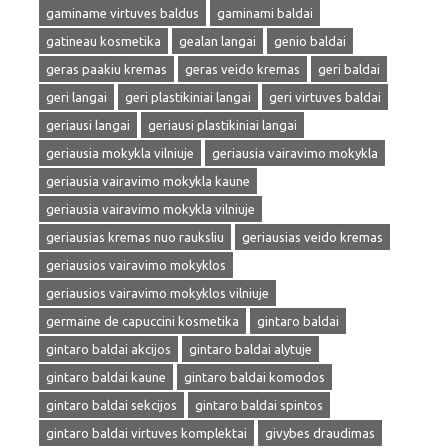
gaminame virtuves baldus
gaminami baldai
gatineau kosmetika
gealan langai
genio baldai
geras paakiu kremas
geras veido kremas
geri baldai
geri langai
geri plastikiniai langai
geri virtuves baldai
geriausi langai
geriausi plastikiniai langai
geriausia mokykla vilniuje
geriausia vairavimo mokykla
geriausia vairavimo mokykla kaune
geriausia vairavimo mokykla vilniuje
geriausias kremas nuo rauksliu
geriausias veido kremas
geriausios vairavimo mokyklos
geriausios vairavimo mokyklos vilniuje
germaine de capuccini kosmetika
gintaro baldai
gintaro baldai akcijos
gintaro baldai alytuje
gintaro baldai kaune
gintaro baldai komodos
gintaro baldai sekcijos
gintaro baldai spintos
gintaro baldai virtuves komplektai
givybes draudimas