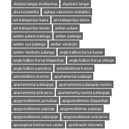
aluplast langai atsiliepimai
aluplasto langai
alva kosmetika
alytaus vairavimo mokyklos
am kategorijos kaina
am kategorijos teises
am kategorijos testas
amber palace
amber palace palanga
amber palanga
amber spa palanga
amber viesbutis
amber viesbutis palanga
anglu kalbos kursai kaune
anglu kalbos kursai klaipedoje
anglu kalbos kursai vilniuje
anglu kalbos pamokos
anticeliulitiniai kremai
anticeliulitinis kremas
apartamentai palanga
apartamentai palangoje
apartamentai palangoje nuoma
apartamentai prie juros
apartamentų nuoma palangoje
apgyvendinimas jurmaloje
apgyvendinimas klaipedoje
apgyvendinimas pajuryje
apgyvendinimas palanga
apgyvendinimas palangoje
apgyvendinimas prie juros
apsauginiai kremai nuo saules
apsidrausk internetu