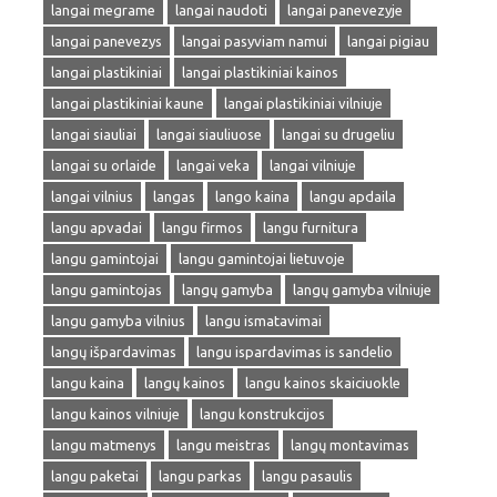
langai megrame
langai naudoti
langai panevezyje
langai panevezys
langai pasyviam namui
langai pigiau
langai plastikiniai
langai plastikiniai kainos
langai plastikiniai kaune
langai plastikiniai vilniuje
langai siauliai
langai siauliuose
langai su drugeliu
langai su orlaide
langai veka
langai vilniuje
langai vilnius
langas
lango kaina
langu apdaila
langu apvadai
langu firmos
langu furnitura
langu gamintojai
langu gamintojai lietuvoje
langu gamintojas
langų gamyba
langų gamyba vilniuje
langu gamyba vilnius
langu ismatavimai
langų išpardavimas
langu ispardavimas is sandelio
langu kaina
langų kainos
langu kainos skaiciuokle
langu kainos vilniuje
langu konstrukcijos
langu matmenys
langu meistras
langų montavimas
langu paketai
langu parkas
langu pasaulis