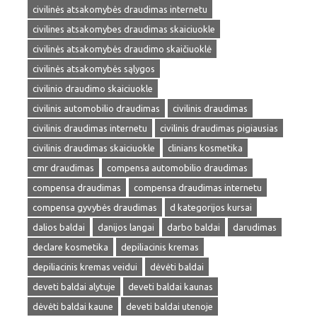
civilinės atsakomybės draudimas internetu
civilines atsakomybes draudimas skaiciuokle
civilinės atsakomybės draudimo skaičiuoklė
civilinės atsakomybės sąlygos
civilinio draudimo skaiciuokle
civilinis automobilio draudimas
civilinis draudimas
civilinis draudimas internetu
civilinis draudimas pigiausias
civilinis draudimas skaiciuokle
clinians kosmetika
cmr draudimas
compensa automobilio draudimas
compensa draudimas
compensa draudimas internetu
compensa gyvybės draudimas
d kategorijos kursai
dalios baldai
danijos langai
darbo baldai
darudimas
declare kosmetika
depiliacinis kremas
depiliacinis kremas veidui
dėvėti baldai
deveti baldai alytuje
deveti baldai kaunas
dėvėti baldai kaune
deveti baldai utenoje