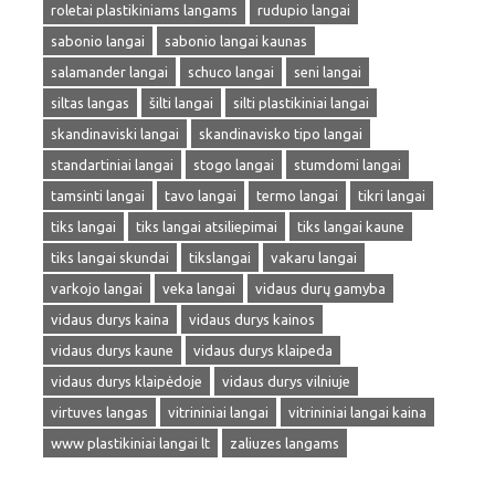
roletai plastikiniams langams
rudupio langai
sabonio langai
sabonio langai kaunas
salamander langai
schuco langai
seni langai
siltas langas
šilti langai
silti plastikiniai langai
skandinaviski langai
skandinavisko tipo langai
standartiniai langai
stogo langai
stumdomi langai
tamsinti langai
tavo langai
termo langai
tikri langai
tiks langai
tiks langai atsiliepimai
tiks langai kaune
tiks langai skundai
tikslangai
vakaru langai
varkojo langai
veka langai
vidaus durų gamyba
vidaus durys kaina
vidaus durys kainos
vidaus durys kaune
vidaus durys klaipeda
vidaus durys klaipėdoje
vidaus durys vilniuje
virtuves langas
vitrininiai langai
vitrininiai langai kaina
www plastikiniai langai lt
zaliuzes langams