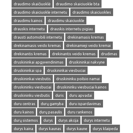
draudimo skaičiuoklė
draudimo skaiciuokle bta
draudimo skaiciuokle internetu
draudimo skaiciuokles
draudimu kainos
draudimu skaiciuokle
drauskis internetu
drauskis internetu pigiau
drausti automobili internetu
drekinamasis kremas
drekinamasis veido kremas
drekinamieji veido kremai
drekinantis kremas
drekinantis veido kremas
drudimas
druskininkai apgyvendinimas
druskininkai nakvyne
druskininkai spa
druskininkai viesbuciai
druskininkai viesbutis
druskininku poilsio namai
druskininku viesbuciai
druskininku viesbuciai kainos
druskininku viesbutis
duris
duru apvadai
duru centras
durų gamyba
duru ispardavimas
duru kainos
durų pasaulis
duru rankenos
durų sistemos
durys
durys akcija
durys internetu
durys kaina
durys kaunas
durys kaune
durys klaipeda