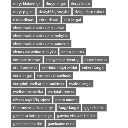
durys klaipedoje
durys langai
durys lauko
durys pigiau
dvarykščių sodyba
dvieju duru spinta
e draudimas
edraudimas
eko langai
ekstremalaus vairavimo kursai
ekstremalaus vairavimo mokykla
ekstremalaus vairavimo pamokos
elenos vairavimo mokykla
emira spintos
emolium kremas
energetikas šventoji
essex kremas
eta draudimas
eteriniai aliejai veidui
eukera langai
euro langai
europinis draudimas
europinis sveikatos draudimas
evaldo langai
eveline kosmetika
excipial kremas
ežeras anykščių rajone
ezero nuoma
faneruotos vidaus durys
fauga langai
gajos baldai
gamanta hotel palanga
gamina virtuves baldus
gaminame baldus
gaminame duris