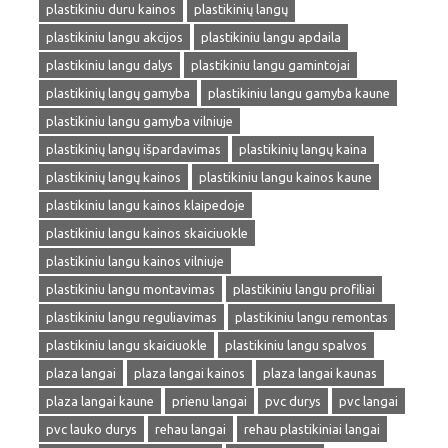
plastikiniu duru kainos
plastikinių langų
plastikiniu langu akcijos
plastikiniu langu apdaila
plastikiniu langu dalys
plastikiniu langu gamintojai
plastikinių langų gamyba
plastikiniu langu gamyba kaune
plastikiniu langu gamyba vilniuje
plastikinių langų išpardavimas
plastikinių langų kaina
plastikinių langų kainos
plastikiniu langu kainos kaune
plastikiniu langu kainos klaipedoje
plastikiniu langu kainos skaiciuokle
plastikiniu langu kainos vilniuje
plastikiniu langu montavimas
plastikiniu langu profiliai
plastikiniu langu reguliavimas
plastikiniu langu remontas
plastikiniu langu skaiciuokle
plastikiniu langu spalvos
plaza langai
plaza langai kainos
plaza langai kaunas
plaza langai kaune
prienu langai
pvc durys
pvc langai
pvc lauko durys
rehau langai
rehau plastikiniai langai