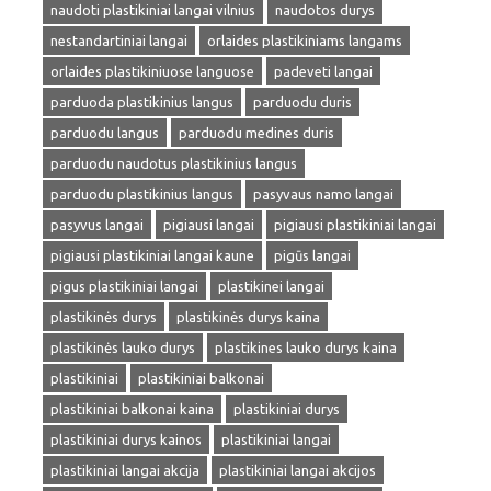
naudoti plastikiniai langai vilnius
naudotos durys
nestandartiniai langai
orlaides plastikiniams langams
orlaides plastikiniuose languose
padeveti langai
parduoda plastikinius langus
parduodu duris
parduodu langus
parduodu medines duris
parduodu naudotus plastikinius langus
parduodu plastikinius langus
pasyvaus namo langai
pasyvus langai
pigiausi langai
pigiausi plastikiniai langai
pigiausi plastikiniai langai kaune
pigūs langai
pigus plastikiniai langai
plastikinei langai
plastikinės durys
plastikinės durys kaina
plastikinės lauko durys
plastikines lauko durys kaina
plastikiniai
plastikiniai balkonai
plastikiniai balkonai kaina
plastikiniai durys
plastikiniai durys kainos
plastikiniai langai
plastikiniai langai akcija
plastikiniai langai akcijos