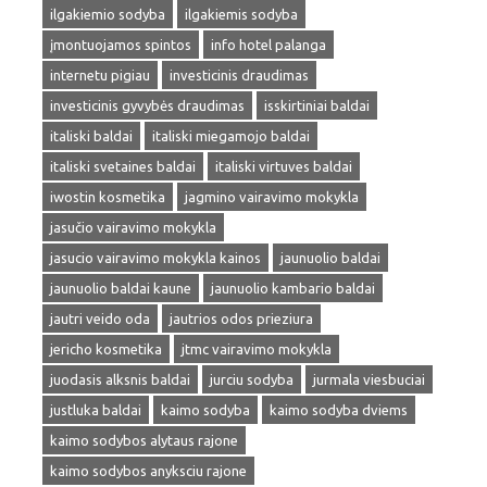
ilgakiemio sodyba
ilgakiemis sodyba
įmontuojamos spintos
info hotel palanga
internetu pigiau
investicinis draudimas
investicinis gyvybės draudimas
isskirtiniai baldai
italiski baldai
italiski miegamojo baldai
italiski svetaines baldai
italiski virtuves baldai
iwostin kosmetika
jagmino vairavimo mokykla
jasučio vairavimo mokykla
jasucio vairavimo mokykla kainos
jaunuolio baldai
jaunuolio baldai kaune
jaunuolio kambario baldai
jautri veido oda
jautrios odos prieziura
jericho kosmetika
jtmc vairavimo mokykla
juodasis alksnis baldai
jurciu sodyba
jurmala viesbuciai
justluka baldai
kaimo sodyba
kaimo sodyba dviems
kaimo sodybos alytaus rajone
kaimo sodybos anyksciu rajone