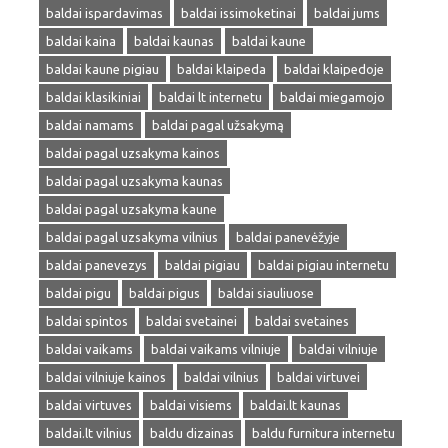
baldai ispardavimas
baldai issimoketinai
baldai jums
baldai kaina
baldai kaunas
baldai kaune
baldai kaune pigiau
baldai klaipeda
baldai klaipedoje
baldai klasikiniai
baldai lt internetu
baldai miegamojo
baldai namams
baldai pagal užsakymą
baldai pagal uzsakyma kainos
baldai pagal uzsakyma kaunas
baldai pagal uzsakyma kaune
baldai pagal uzsakyma vilnius
baldai panevėžyje
baldai panevezys
baldai pigiau
baldai pigiau internetu
baldai pigu
baldai pigus
baldai siauliuose
baldai spintos
baldai svetainei
baldai svetaines
baldai vaikams
baldai vaikams vilniuje
baldai vilniuje
baldai vilniuje kainos
baldai vilnius
baldai virtuvei
baldai virtuves
baldai visiems
baldai.lt kaunas
baldai.lt vilnius
baldu dizainas
baldu furnitura internetu