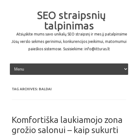
SEO straipsnių
talpinimas
Atsiųskite mums savo unikalų SEO straipsnį ir mes jį patalpinsime
Jūsų verslo sėkmės gerinimui, konkurencijos įveikimui, matomumui
paieškos sistemose. Susisiekime: info@itturas.lt
Skip to content
TAG ARCHIVES:
BALDAI
Komfortiška laukiamojo zona
grožio salonui – kaip sukurti