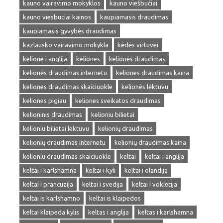
kauno vairavimo mokyklos
kauno viešbučiai
kauno viesbuciai kainos
kaupiamasis draudimas
kaupiamasis gyvybės draudimas
kazlausko vairavimo mokykla
kėdės virtuvei
kelione i anglija
keliones
kelionės draudimas
kelionės draudimas internetu
keliones draudimas kaina
keliones draudimas skaiciuokle
kelionės lėktuvu
keliones pigiau
keliones sveikatos draudimas
kelioninis draudimas
kelioniu bilietai
kelioniu bilietai lektuvu
kelionių draudimas
kelionių draudimas internetu
kelionių draudimas kaina
kelioniu draudimas skaiciuokle
keltai
keltai i anglija
keltai i karlshamna
keltai i kyli
keltai i olandija
keltai i prancuzija
keltai i svedija
keltai i vokietija
keltai is karlshamno
keltai is klaipedos
keltai klaipeda kylis
keltas i anglija
keltas i karlshamna