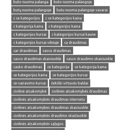
buto nuoma palanga
buto nuoma palangoje
butų nuoma palangoje
butu nuoma palangoje vasarai
c ce kategorijos
c ce kategorijos kaina
c kategorija kaina
c kategorijos kaina
c kategorijos kursai
c kategorijos kursai kaune
c kategorijos kursai vilniuje
ca draudimas
car draudimas
casco draudimas
casco draudimas skaiciuokle
casco draudimo skaiciuokle
casko draudimas
ce kategorija
ce kategorija kaina
ce kategorijos kaina
ce kategorijos kursai
ce vairavimo kursai
čekiški virtuvės baldai
civilinė atsakomybė
civilinės atsakomybės draudimas
civilinės atsakomybės draudimas internetu
civilines atsakomybes draudimas skaiciuokle
civilinės atsakomybės draudimo skaičiuoklė
civilinės atsakomybės sąlygos