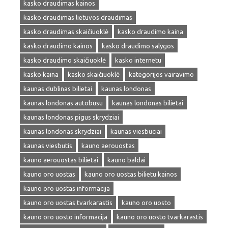
kasko draudimas kainos
kasko draudimas lietuvos draudimas
kasko draudimas skaičiuoklė
kasko draudimo kaina
kasko draudimo kainos
kasko draudimo salygos
kasko draudimo skaičiuoklė
kasko internetu
kasko kaina
kasko skaičiuoklė
kategorijos vairavimo
kaunas dublinas bilietai
kaunas londonas
kaunas londonas autobusu
kaunas londonas bilietai
kaunas londonas pigus skrydziai
kaunas londonas skrydziai
kaunas viesbuciai
kaunas viesbutis
kauno aerouostas
kauno aerouostas bilietai
kauno baldai
kauno oro uostas
kauno oro uostas bilietu kainos
kauno oro uostas informacija
kauno oro uostas tvarkarastis
kauno oro uosto
kauno oro uosto informacija
kauno oro uosto tvarkarastis