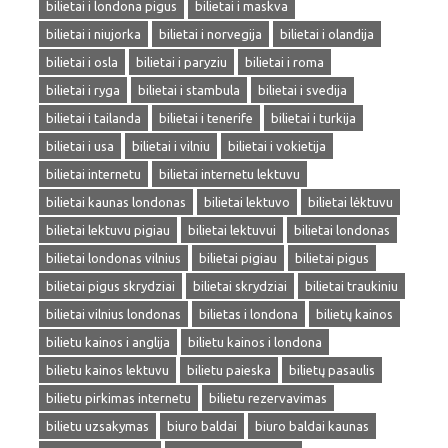
bilietai i londona pigus
bilietai i maskva
bilietai i niujorka
bilietai i norvegija
bilietai i olandija
bilietai i osla
bilietai i paryziu
bilietai i roma
bilietai i ryga
bilietai i stambula
bilietai i svedija
bilietai i tailanda
bilietai i tenerife
bilietai i turkija
bilietai i usa
bilietai i vilniu
bilietai i vokietija
bilietai internetu
bilietai internetu lektuvu
bilietai kaunas londonas
bilietai lektuvo
bilietai lėktuvu
bilietai lektuvu pigiau
bilietai lektuvui
bilietai londonas
bilietai londonas vilnius
bilietai pigiau
bilietai pigus
bilietai pigus skrydziai
bilietai skrydziai
bilietai traukiniu
bilietai vilnius londonas
bilietas i londona
bilietų kainos
bilietu kainos i anglija
bilietu kainos i londona
bilietu kainos lektuvu
bilietu paieska
bilietų pasaulis
bilietu pirkimas internetu
bilietu rezervavimas
bilietu uzsakymas
biuro baldai
biuro baldai kaunas