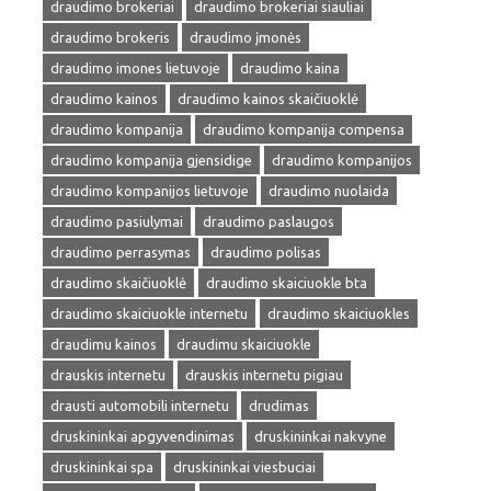
draudimo brokeriai
draudimo brokeriai siauliai
draudimo brokeris
draudimo įmonės
draudimo imones lietuvoje
draudimo kaina
draudimo kainos
draudimo kainos skaičiuoklė
draudimo kompanija
draudimo kompanija compensa
draudimo kompanija gjensidige
draudimo kompanijos
draudimo kompanijos lietuvoje
draudimo nuolaida
draudimo pasiulymai
draudimo paslaugos
draudimo perrasymas
draudimo polisas
draudimo skaičiuoklė
draudimo skaiciuokle bta
draudimo skaiciuokle internetu
draudimo skaiciuokles
draudimu kainos
draudimu skaiciuokle
drauskis internetu
drauskis internetu pigiau
drausti automobili internetu
drudimas
druskininkai apgyvendinimas
druskininkai nakvyne
druskininkai spa
druskininkai viesbuciai