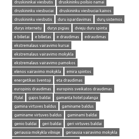
druskininkai viesbutis
druskininku poilsio namai
druskininku viesbuciai
druskininku viesbuciai kainos
druskininku viesbutis
duru ispardavimas
durų sistemos
durys internetu
durys pigiau
dvieju duru spinta
e bilietai
e bilietas
e draudimas
edraudimas
ekstremalaus vairavimo kursai
ekstremalaus vairavimo mokykla
ekstremalaus vairavimo pamokos
elenos vairavimo mokykla
emira spintos
energetikas šventoji
eta draudimas
europinis draudimas
europinis sveikatos draudimas
flylal
gajos baldai
gamanta hotel palanga
gamina virtuves baldus
gaminame baldus
gaminame virtuves baldus
gaminami baldai
genio baldai
geri baldai
geri virtuves baldai
geriausia mokykla vilniuje
geriausia vairavimo mokykla