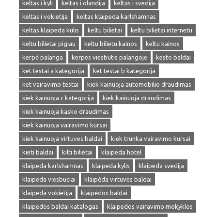
keltas i kyli
keltas i olandija
keltas i svedija
keltas i vokietija
keltas klaipeda karlshamnas
keltas klaipeda kulis
keltu bilietai
keltu bilietai internetu
keltu bilietai pigiau
keltu bilietu kainos
keltu kainos
kerpė palanga
kerpes viesbutis palangoje
kesto baldai
ket testai a kategorija
ket testai b kategorija
ket vairavimo testai
kiek kainuoja automobilio draudimas
kiek kainuoja c kategorija
kiek kainuoja draudimas
kiek kainuoja kasko draudimas
kiek kainuoja vairavimo kursai
kiek kainuoja virtuves baldai
kiek trunka vairavimo kursai
kieti baldai
kilti bilietai
klaipeda hotel
klaipeda karlshamnas
klaipeda kylis
klaipeda svedija
klaipeda viesbuciai
klaipėda virtuves baldai
klaipeda vokietija
klaipėdos baldai
klaipedos baldai katalogas
klaipedos vairavimo mokyklos