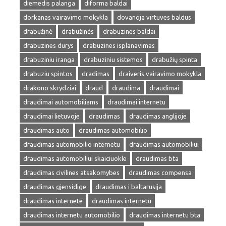
diemedis palanga
diforma baldai
dorkanas vairavimo mokykla
dovanoja virtuves baldus
drabužinė
drabužinės
drabuzines baldai
drabuzines durys
drabuzines isplanavimas
drabuziniu iranga
drabuziniu sistemos
drabužių spinta
drabuziu spintos
dradimas
draiveris vairavimo mokykla
drakono skrydziai
draud
draudima
draudimai
draudimai automobiliams
draudimai internetu
draudimai lietuvoje
draudimas
draudimas anglijoje
draudimas auto
draudimas automobilio
draudimas automobilio internetu
draudimas automobiliui
draudimas automobiliui skaiciuokle
draudimas bta
draudimas civilines atsakomybes
draudimas compensa
draudimas gjensidige
draudimas i baltarusija
draudimas internete
draudimas internetu
draudimas internetu automobilio
draudimas internetu bta