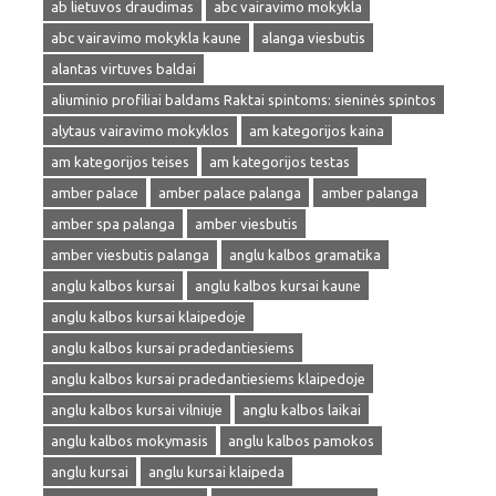
ab lietuvos draudimas
abc vairavimo mokykla
abc vairavimo mokykla kaune
alanga viesbutis
alantas virtuves baldai
aliuminio profiliai baldams Raktai spintoms: sieninės spintos
alytaus vairavimo mokyklos
am kategorijos kaina
am kategorijos teises
am kategorijos testas
amber palace
amber palace palanga
amber palanga
amber spa palanga
amber viesbutis
amber viesbutis palanga
anglu kalbos gramatika
anglu kalbos kursai
anglu kalbos kursai kaune
anglu kalbos kursai klaipedoje
anglu kalbos kursai pradedantiesiems
anglu kalbos kursai pradedantiesiems klaipedoje
anglu kalbos kursai vilniuje
anglu kalbos laikai
anglu kalbos mokymasis
anglu kalbos pamokos
anglu kursai
anglu kursai klaipeda