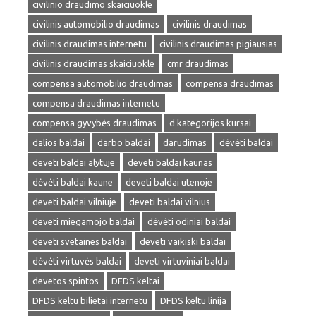
civilinio draudimo skaiciuokle
civilinis automobilio draudimas
civilinis draudimas
civilinis draudimas internetu
civilinis draudimas pigiausias
civilinis draudimas skaiciuokle
cmr draudimas
compensa automobilio draudimas
compensa draudimas
compensa draudimas internetu
compensa gyvybės draudimas
d kategorijos kursai
dalios baldai
darbo baldai
darudimas
dėvėti baldai
deveti baldai alytuje
deveti baldai kaunas
dėvėti baldai kaune
deveti baldai utenoje
deveti baldai vilniuje
deveti baldai vilnius
deveti miegamojo baldai
dėvėti odiniai baldai
deveti svetaines baldai
deveti vaikiski baldai
dėvėti virtuvės baldai
deveti virtuviniai baldai
devetos spintos
DFDS keltai
DFDS keltu bilietai internetu
DFDS keltu linija