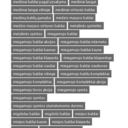
mediniai baldai pagal uzsakyma
mediniai langai
mediniai langai vilniuje
mediniai virtuvės baldai
medinių baldų gamyba
medzio masyvo baldai
medzio masyvo virtuves baldai
metalinės spintelės
metalinės spintos
miegamojo baldai
miegamojo baldai akcijos
miegamojo baldai internetu
miegamojo baldai kaunas
miegamojo baldai kaune
miegamojo baldai klaipeda
miegamojo baldai klaipedoje
miegamojo baldai siauliai
miegamojo baldai siauliuose
miegamojo baldai vilniuje
miegamojo baldu komplektai
miegamojo komplektai
miegamojo komplektai akcija
miegamojo lovos akcija
miegamojo spinta
miegamojo spintos
miegamojo spintos stumdomomis durimis
migdolas baldai
migdolo baldai
minijos baldai
minijos baldai kaune
minijos baldai klaipeda