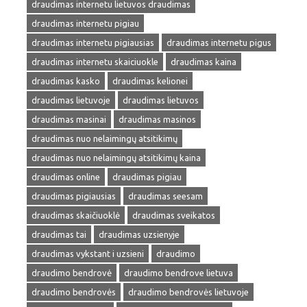
draudimas internetu lietuvos draudimas
draudimas internetu pigiau
draudimas internetu pigiausias
draudimas internetu pigus
draudimas internetu skaiciuokle
draudimas kaina
draudimas kasko
draudimas kelionei
draudimas lietuvoje
draudimas lietuvos
draudimas masinai
draudimas masinos
draudimas nuo nelaimingų atsitikimų
draudimas nuo nelaimingų atsitikimų kaina
draudimas online
draudimas pigiau
draudimas pigiausias
draudimas seesam
draudimas skaičiuoklė
draudimas sveikatos
draudimas tai
draudimas uzsienyje
draudimas vykstant i uzsieni
draudimo
draudimo bendrovė
draudimo bendrove lietuva
draudimo bendrovės
draudimo bendrovės lietuvoje