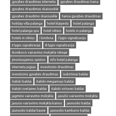
gyvybes draudimas internetu
gyvybes draudimas kaina
gyvybes draudimas skaiciuokle
gyvybes draudimo skaiciuokle
hansa gyvybės draudimas
holiday villa palanga
hotel klaipeda
hotel palanga
hotel palanga spa
hotel vilnius
hotels in palanga
hotels in vilnius
i londona
I lygio signalizacija
II lygio signalizacija
III lygio signalizacija
ikonikovo vairavimo mokykla vilniuje
įmontuojamos spintos
info hotel palanga
internetu pigiau
investicinis draudimas
investicinis gyvybės draudimas
isskirtiniai baldai
italiski baldai
italiski miegamojo baldai
italiski svetaines baldai
italiski virtuves baldai
jagmino vairavimo mokykla
jasučio vairavimo mokykla
jasucio vairavimo mokykla kainos
jaunuolio baldai
jaunuolio baldai kaune
jaunuolio kambario baldai