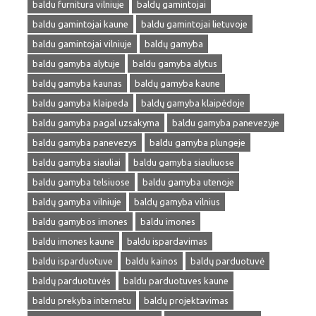
baldu furnitura vilniuje
baldų gamintojai
baldu gamintojai kaune
baldu gamintojai lietuvoje
baldu gamintojai vilniuje
baldų gamyba
baldu gamyba alytuje
baldu gamyba alytus
baldų gamyba kaunas
baldų gamyba kaune
baldu gamyba klaipeda
baldų gamyba klaipėdoje
baldu gamyba pagal uzsakyma
baldu gamyba panevezyje
baldu gamyba panevezys
baldu gamyba plungeje
baldu gamyba siauliai
baldu gamyba siauliuose
baldu gamyba telsiuose
baldu gamyba utenoje
baldų gamyba vilniuje
baldų gamyba vilnius
baldu gamybos imones
baldu imones
baldu imones kaune
baldu ispardavimas
baldu isparduotuve
baldu kainos
baldų parduotuvė
baldų parduotuvės
baldu parduotuves kaune
baldu prekyba internetu
baldų projektavimas