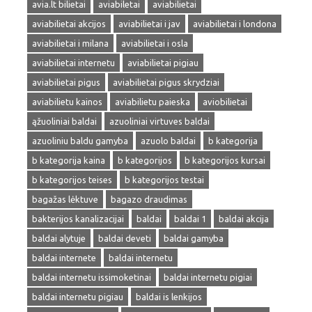
avia.lt bilietai
aviabiletai
aviabilietai
aviabilietai akcijos
aviabilietai i jav
aviabilietai i londona
aviabilietai i milana
aviabilietai i osla
aviabilietai internetu
aviabilietai pigiau
aviabilietai pigus
aviabilietai pigus skrydziai
aviabilietu kainos
aviabilietu paieska
aviobilietai
ąžuoliniai baldai
azuoliniai virtuves baldai
azuoliniu baldu gamyba
azuolo baldai
b kategorija
b kategorija kaina
b kategorijos
b kategorijos kursai
b kategorijos teises
b kategorijos testai
bagažas lėktuve
bagazo draudimas
bakterijos kanalizacijai
baldai
baldai 1
baldai akcija
baldai alytuje
baldai deveti
baldai gamyba
baldai internete
baldai internetu
baldai internetu issimoketinai
baldai internetu pigiai
baldai internetu pigiau
baldai is lenkijos