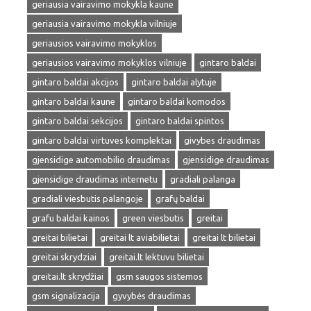
geriausia vairavimo mokykla kaune
geriausia vairavimo mokykla vilniuje
geriausios vairavimo mokyklos
geriausios vairavimo mokyklos vilniuje
gintaro baldai
gintaro baldai akcijos
gintaro baldai alytuje
gintaro baldai kaune
gintaro baldai komodos
gintaro baldai sekcijos
gintaro baldai spintos
gintaro baldai virtuves komplektai
givybes draudimas
gjensidige automobilio draudimas
gjensidige draudimas
gjensidige draudimas internetu
gradiali palanga
gradiali viesbutis palangoje
grafų baldai
grafu baldai kainos
green viesbutis
greitai
greitai bilietai
greitai lt aviabilietai
greitai lt bilietai
greitai skrydziai
greitai.lt lektuvu bilietai
greitai.lt skrydžiai
gsm saugos sistemos
gsm signalizacija
gyvybės draudimas