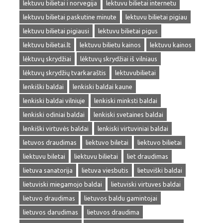
lektuvu bilietai i norvegija
lektuvu bilietai internetu
lektuvu bilietai paskutine minute
lektuvu bilietai pigiau
lektuvu bilietai pigiausi
lektuvu bilietai pigus
lektuvu bilietai.lt
lektuvu bilietu kainos
lektuvu kainos
lėktuvų skrydžiai
lėktuvų skrydžiai iš vilniaus
lėktuvų skrydžių tvarkaraštis
lektuvubilietai
lenkiški baldai
lenkiski baldai kaune
lenkiski baldai vilniuje
lenkiski minksti baldai
lenkiski odiniai baldai
lenkiski svetaines baldai
lenkiški virtuvės baldai
lenkiski virtuviniai baldai
letuvos draudimas
liektuvo biletai
liektuvo bilietai
liektuvu biletai
liektuvu bilietai
liet draudimas
lietuva sanatorija
lietuva viesbutis
lietuviški baldai
lietuviski miegamojo baldai
lietuviski virtuves baldai
lietuvo draudimas
lietuvos baldu gamintojai
lietuvos darudimas
lietuvos draudima