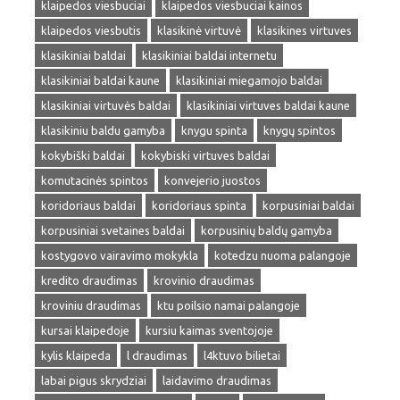
klaipedos viesbuciai
klaipedos viesbuciai kainos
klaipedos viesbutis
klasikinė virtuvė
klasikines virtuves
klasikiniai baldai
klasikiniai baldai internetu
klasikiniai baldai kaune
klasikiniai miegamojo baldai
klasikiniai virtuvės baldai
klasikiniai virtuves baldai kaune
klasikiniu baldu gamyba
knygu spinta
knygų spintos
kokybiški baldai
kokybiski virtuves baldai
komutacinės spintos
konvejerio juostos
koridoriaus baldai
koridoriaus spinta
korpusiniai baldai
korpusiniai svetaines baldai
korpusinių baldų gamyba
kostygovo vairavimo mokykla
kotedzu nuoma palangoje
kredito draudimas
krovinio draudimas
kroviniu draudimas
ktu poilsio namai palangoje
kursai klaipedoje
kursiu kaimas sventojoje
kylis klaipeda
l draudimas
l4ktuvo bilietai
labai pigus skrydziai
laidavimo draudimas