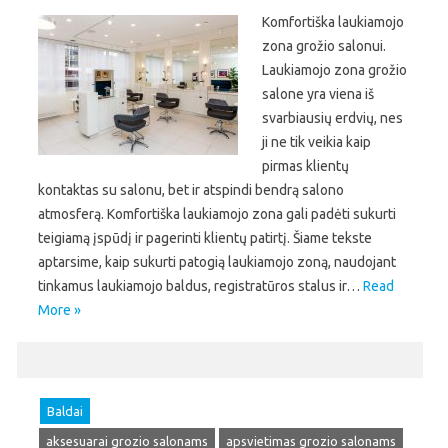
Komfortiška laukiamojo
zona grožio salonui.
Laukiamojo zona grožio
salone yra viena iš
svarbiausių erdvių, nes
ji ne tik veikia kaip
pirmas klientų
kontaktas su salonu, bet ir atspindi bendrą salono
atmosferą. Komfortiška laukiamojo zona gali padėti sukurti
teigiamą įspūdį ir pagerinti klientų patirtį. Šiame tekste
aptarsime, kaip sukurti patogią laukiamojo zoną, naudojant
tinkamus laukiamojo baldus, registratūros stalus ir…
Read
More »
Baldai
aksesuarai grozio salonams
apsvietimas grozio salonams