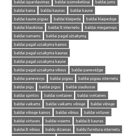
baldai ispardavimas
baldai issimoketinai
baldai jums
baldai kaina
baldai kaunas
baldai kaune
baldai kaune pigiau
baldai klaipeda
baldai klaipedoje
baldai klasikiniai
baldai lt internetu
baldai miegamojo
baldai namams
baldai pagal užsakymą
baldai pagal uzsakyma kainos
baldai pagal uzsakyma kaunas
baldai pagal uzsakyma kaune
baldai pagal uzsakyma vilnius
baldai panevėžyje
baldai panevezys
baldai pigiau
baldai pigiau internetu
baldai pigu
baldai pigus
baldai siauliuose
baldai spintos
baldai svetainei
baldai svetaines
baldai vaikams
baldai vaikams vilniuje
baldai vilniuje
baldai vilniuje kainos
baldai vilnius
baldai virtuvei
baldai virtuves
baldai visiems
baldai.lt kaunas
baldai.lt vilnius
baldu dizainas
baldu furnitura internetu