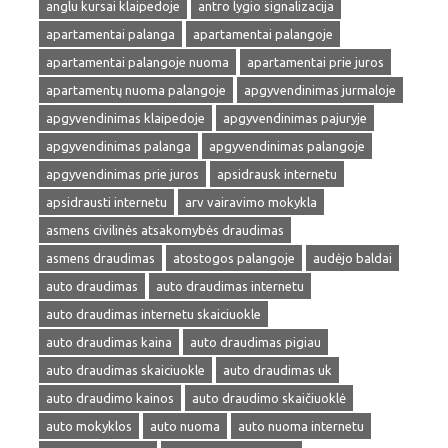
anglu kursai klaipedoje
antro lygio signalizacija
apartamentai palanga
apartamentai palangoje
apartamentai palangoje nuoma
apartamentai prie juros
apartamentų nuoma palangoje
apgyvendinimas jurmaloje
apgyvendinimas klaipedoje
apgyvendinimas pajuryje
apgyvendinimas palanga
apgyvendinimas palangoje
apgyvendinimas prie juros
apsidrausk internetu
apsidrausti internetu
arv vairavimo mokykla
asmens civilinės atsakomybės draudimas
asmens draudimas
atostogos palangoje
audėjo baldai
auto draudimas
auto draudimas internetu
auto draudimas internetu skaiciuokle
auto draudimas kaina
auto draudimas pigiau
auto draudimas skaiciuokle
auto draudimas uk
auto draudimo kainos
auto draudimo skaičiuoklė
auto mokyklos
auto nuoma
auto nuoma internetu