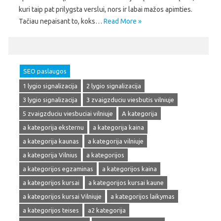
kuri taip pat prilygsta verslui, nors ir labai mažos apimties.
Tačiau nepaisant to, koks…
Read More »
SEO paslaugos
1 lygio signalizacija
2 lygio signalizacija
3 lygio signalizacija
3 zvaigzduciu viesbutis vilniuje
5 zvaigzduciu viesbuciai vilniuje
A kategorija
a kategorija eksternu
a kategorija kaina
a kategorija kaunas
a kategorija vilniuje
a kategorija Vilnius
a kategorijos
a kategorijos egzaminas
a kategorijos kaina
a kategorijos kursai
a kategorijos kursai kaune
a kategorijos kursai Vilniuje
a kategorijos laikymas
a kategorijos teises
a2 kategorija