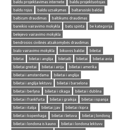
baldu projektavimas internete
baldu projektuotojas
baldu rojus
baldu uzsakymas
baltarusiski baldai
balticum draudimas
baltikums draudimas
bareikio vairavimo mokykla
batu spinta
be kategorija
belejevo vairavimo mokykla
bendrosios civilinės atsakomybės draudimas
bialo vairavimo mokykla
bikuvos baldai
bileitai
biletai
biletai i anglija
biletailt
bilietai
bilietai avia
bilietai greitai
bilietai i airija
bilietai i amerika
bilietai i amsterdama
bilietai i anglija
bilietai i anglija lektuvu
bilietai i barselona
bilietai i berlyna
bilietai i cikaga
bilietai i dublina
bilietai i frankfurta
bilietai i graikija
bilietai i ispanija
bilietai i italija
bilietai į jav
bilietai i kipra
bilietai i kopenhaga
bilietai i lietuva
bilietai į londoną
bilietai i londona is kauno
bilietai i londona lektuvu