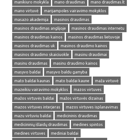
manikiuro mokykla
mano draudimas
mano draudimas.lt
mano virtuvė
marijampoles vairavimo mokyklos
masazo akademija
masinos draudimas
masinos draudimas anglijoje
masinos draudimas internetu
masinos draudimas kainos
masinos draudimas lietuvoje
masinos draudimas uk
masinos draudimo kainos
masinos draudimo skaiciuokle
masinu draudimai
masinu draudimas
masinu draudimo kainos
masyvo baldai
masyvo baldu gamyba
mato baldai kaunas
mato baldai kaune
maža virtuvė
mazeikiu vairavimo mokyklos
mazos virtuves
mažos virtuvės baldai
mažos virtuvės dizainas
mazos virtuves interjeras
mazos virtuves isplanavimas
mazu virtuviu baldai
medicininis draudimas
medicininių išlaidų draudimas
medines spintos
medines virtuves
mediniai baldai