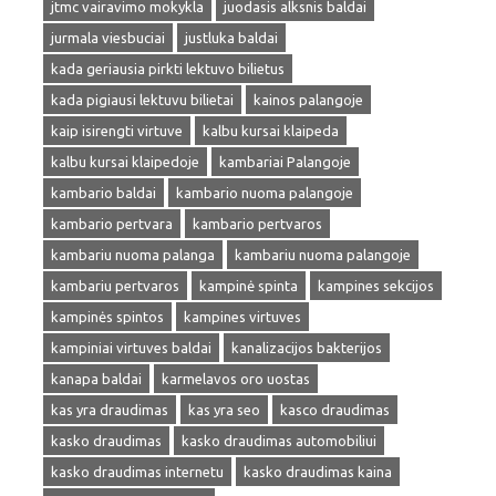
jtmc vairavimo mokykla
juodasis alksnis baldai
jurmala viesbuciai
justluka baldai
kada geriausia pirkti lektuvo bilietus
kada pigiausi lektuvu bilietai
kainos palangoje
kaip isirengti virtuve
kalbu kursai klaipeda
kalbu kursai klaipedoje
kambariai Palangoje
kambario baldai
kambario nuoma palangoje
kambario pertvara
kambario pertvaros
kambariu nuoma palanga
kambariu nuoma palangoje
kambariu pertvaros
kampinė spinta
kampines sekcijos
kampinės spintos
kampines virtuves
kampiniai virtuves baldai
kanalizacijos bakterijos
kanapa baldai
karmelavos oro uostas
kas yra draudimas
kas yra seo
kasco draudimas
kasko draudimas
kasko draudimas automobiliui
kasko draudimas internetu
kasko draudimas kaina