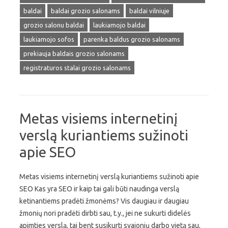
baldai
baldai grozio salonams
baldai vilniuje
grozio salonu baldai
laukiamojo baldai
laukiamojo sofos
parenka baldus grozio salonams
prekiauja baldais grozio salonams
registraturos stalai grozio salonams
Metas visiems internetinį
verslą kuriantiems sužinoti
apie SEO
Metas visiems internetinį verslą kuriantiems sužinoti apie
SEO Kas yra SEO ir kaip tai gali būti naudinga verslą
ketinantiems pradėti žmonėms? Vis daugiau ir daugiau
žmonių nori pradėti dirbti sau, t.y., jei ne sukurti didelės
apimties verslą, tai bent susikurti svajonių darbo vietą sau,