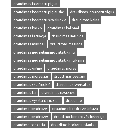
draudimas internetu pigiau
draudimas internetu pigiausias
draudimas internetu pigus
draudimas internetu skaiciuokle
draudimas kaina
draudimas kasko
draudimas kelionei
draudimas lietuvoje
draudimas lietuvos
draudimas masinai
draudimas masinos
draudimas nuo nelaimingų atsitikimų
draudimas nuo nelaimingų atsitikimų kaina
draudimas online
draudimas pigiau
draudimas pigiausias
draudimas seesam
draudimas skaičiuoklė
draudimas sveikatos
draudimas tai
draudimas uzsienyje
draudimas vykstant i uzsieni
draudimo
draudimo bendrovė
draudimo bendrove lietuva
draudimo bendrovės
draudimo bendrovės lietuvoje
draudimo brokeriai
draudimo brokeriai siauliai