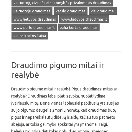
vairuotojų civilinės atsakomybės privalomasis draudimas
vairuotoju draudimas
verslo draudimas
visi draudimai
www.lietuvos draudimas
www.lietuvos draudimas.lt
www.perlo draudimas.lt
zalia korta draudimas
zalios kortos kaina
Draudimo pigumo mitai ir
realybė
Draudimo pigumo mitai ir realybė Pigus draudimas: mitas ar
realybė? Draudimas labai plati sąvoka, nuolat lydima
įvairiausių mitų. Bene vienas labiausiai paplitusių yra susijęs
su jo pigumu: daugelis žmonių norėtų, kad draudimas būtų
pigus ir nepareikalautų didelių išlaidų, tačiau tuo pat metu
abejoja, ar tokia galimybė apskritai yra įmanoma. Taigi,
belieka tik išsklaidyti tokio pobūdžio žmonių abejones,