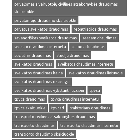
privalomasis vairuotojų civilinės atsakomybės draudimas
skaiciuokle
privalomojo draudimo skaiciuokle
privatus sveikatos draudimas
repatriacijos draudimas
savanoriškas sveikatos draudimas
seesam draudimas
seesam draudimas internetu
seimos draudimas
socialinis draudimas
studiju draudimas
sveikatos draudimas
sveikatos draudimas internetu
sveikatos draudimas kaina
sveikatos draudimas lietuvoje
sveikatos draudimas uzsienyje
sveikatos draudimas vykstant i uzsieni
tpvca
tpvca draudimas
tpvca draudimas internetu
tpvca skaiciuokle
tpvcad
traktoriaus draudimas
transporto civilines atsakomybes draudimas
transporto draudimas
transporto draudimas internetu
transporto draudimo skaiciuokle