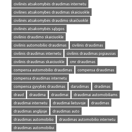
civilinės atsakomybės draudimas internetu
civilines atsakomybes draudimas skaiciuokle
civilinės atsakomybės draudimo skaičiuoklė
civilinės atsakomybės sąlygos
civilinio draudimo skaiciuokle
civilinis automobilio draudimas
civilinis draudimas
civilinis draudimas internetu
civilinis draudimas pigiausias
civilinis draudimas skaiciuokle
cmr draudimas
compensa automobilio draudimas
compensa draudimas
compensa draudimas internetu
compensa gyvybės draudimas
darudimas
dradimas
draud
draudima
draudimai
draudimai automobiliams
draudimai internetu
draudimai lietuvoje
draudimas
draudimas anglijoje
draudimas auto
draudimas automobilio
draudimas automobilio internetu
draudimas automobiliui