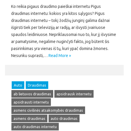
Ko reikia pigaus draudimo paieškai internetu Pigus
draudimas internetu: kokios yra kitos sąlygos? Pigus
draudimas internetu – tokį žodžių junginį galima dažnai
išgirsti tiek per televiziją ar radiją, ar išvysti įvairiuose
spaudos leidiniuose. Nepriklausomai nuo to, kur jį išvysime
ar pamatysime, negalime nuginčyti fakto, jog būtent šis
pasirinkimas yra vienas iš tų, kuri ypač domina žmones.
Nesunku suprasti,…
Read More »
Auto
Draudimas
ab lietuvos draudimas
apsidrausk internetu
apsidrausti internetu
asmens civilinės atsakomybės draudimas
asmens draudimas
auto draudimas
auto draudimas internetu