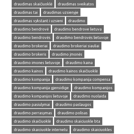
draudimas skaičiuoklė
draudimas sveikatos
draudimas tai
draudimas uzsienyje
draudimas vykstant i uzsieni
draudimo
draudimo bendrovė
draudimo bendrove lietuva
draudimo bendrovės
draudimo bendrovės lietuvoje
draudimo brokeriai
draudimo brokeriai siauliai
draudimo brokeris
draudimo įmonės
draudimo imones lietuvoje
draudimo kaina
draudimo kainos
draudimo kainos skaičiuoklė
draudimo kompanija
draudimo kompanija compensa
draudimo kompanija gjensidige
draudimo kompanijos
draudimo kompanijos lietuvoje
draudimo nuolaida
draudimo pasiulymai
draudimo paslaugos
draudimo perrasymas
draudimo polisas
draudimo skaičiuoklė
draudimo skaiciuokle bta
draudimo skaiciuokle internetu
draudimo skaiciuokles