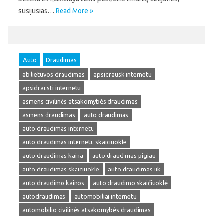
susijusias…
Read More »
Auto
Draudimas
ab lietuvos draudimas
apsidrausk internetu
apsidrausti internetu
asmens civilinės atsakomybės draudimas
asmens draudimas
auto draudimas
auto draudimas internetu
auto draudimas internetu skaiciuokle
auto draudimas kaina
auto draudimas pigiau
auto draudimas skaiciuokle
auto draudimas uk
auto draudimo kainos
auto draudimo skaičiuoklė
autodraudimas
automobiliai internetu
automobilio civilinės atsakomybės draudimas