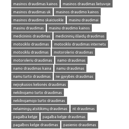
masinos draudimas kainos
masinos draudimas lietuvoje
masinos draudimas uk
masinos draudimo kainos
masinos draudimo skaiciuokle
masinu draudimai
masinu draudimas
masinu draudimo kainos
medicininis draudimas
medicininių išlaidų draudimas
motociklo draudimas
motociklo draudimas internetu
motociklu draudimas
motorolerio draudimas
motoroleriu draudimas
namo draudimas
namo draudimas kaina
namu draudimas
namu turto draudimas
ne gyvybės draudimas
neįvykusios kelionės draudimas
nekilnojamo turto draudimas
nekilnojamojo turto draudimas
nelaimingų atsitikimų draudimas
nt draudimas
pagalba kelyje
pagalba kelyje draudimas
pagalbos kelyje draudimas
pasienio draudimas