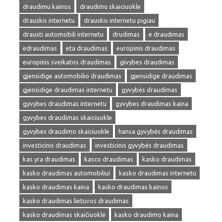
draudimu kainos
draudimu skaiciuokle
drauskis internetu
drauskis internetu pigiau
drausti automobili internetu
drudimas
e draudimas
edraudimas
eta draudimas
europinis draudimas
europinis sveikatos draudimas
givybes draudimas
gjensidige automobilio draudimas
gjensidige draudimas
gjensidige draudimas internetu
gyvybės draudimas
gyvybes draudimas internetu
gyvybes draudimas kaina
gyvybes draudimas skaiciuokle
gyvybes draudimo skaiciuokle
hansa gyvybės draudimas
investicinis draudimas
investicinis gyvybės draudimas
kas yra draudimas
kasco draudimas
kasko draudimas
kasko draudimas automobiliui
kasko draudimas internetu
kasko draudimas kaina
kasko draudimas kainos
kasko draudimas lietuvos draudimas
kasko draudimas skaičiuoklė
kasko draudimo kaina