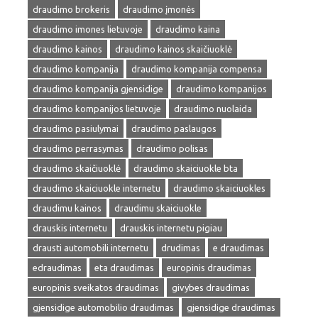
draudimo brokeris
draudimo įmonės
draudimo imones lietuvoje
draudimo kaina
draudimo kainos
draudimo kainos skaičiuoklė
draudimo kompanija
draudimo kompanija compensa
draudimo kompanija gjensidige
draudimo kompanijos
draudimo kompanijos lietuvoje
draudimo nuolaida
draudimo pasiulymai
draudimo paslaugos
draudimo perrasymas
draudimo polisas
draudimo skaičiuoklė
draudimo skaiciuokle bta
draudimo skaiciuokle internetu
draudimo skaiciuokles
draudimu kainos
draudimu skaiciuokle
drauskis internetu
drauskis internetu pigiau
drausti automobili internetu
drudimas
e draudimas
edraudimas
eta draudimas
europinis draudimas
europinis sveikatos draudimas
givybes draudimas
gjensidige automobilio draudimas
gjensidige draudimas