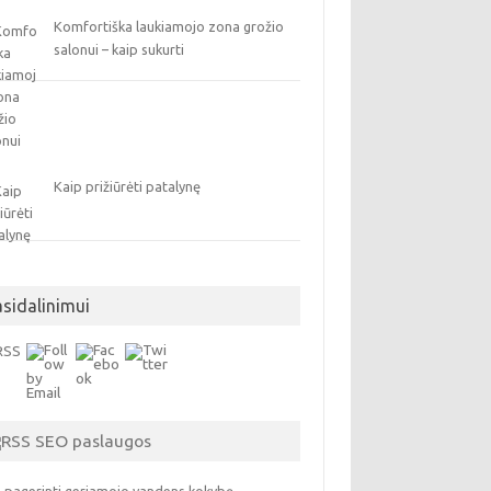
Komfortiška laukiamojo zona grožio
salonui – kaip sukurti
Kaip prižiūrėti patalynę
asidalinimui
SEO paslaugos