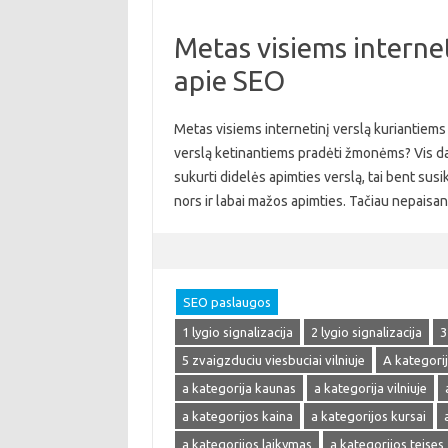
Metas visiems internet
apie SEO
Metas visiems internetinį verslą kuriantiems 
verslą ketinantiems pradėti žmonėms? Vis daugi
sukurti didelės apimties verslą, tai bent susik
nors ir labai mažos apimties. Tačiau nepaisa
SEO paslaugos
1 lygio signalizacija
2 lygio signalizacija
3
5 zvaigzduciu viesbuciai vilniuje
A kategori
a kategorija kaunas
a kategorija vilniuje
a kategorijos kaina
a kategorijos kursai
a kategorijos laikymas
a kategorijos teises