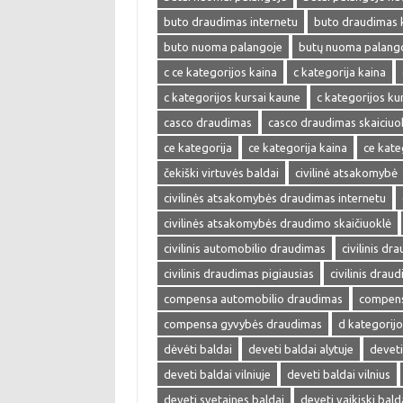
buto draudimas internetu
buto draudimas 
buto nuoma palangoje
butų nuoma palang
c ce kategorijos kaina
c kategorija kaina
c kategorijos kursai kaune
c kategorijos kur
casco draudimas
casco draudimas skaiciuo
ce kategorija
ce kategorija kaina
ce kate
čekiški virtuvės baldai
civilinė atsakomybė
civilinės atsakomybės draudimas internetu
civilinės atsakomybės draudimo skaičiuoklė
civilinis automobilio draudimas
civilinis dr
civilinis draudimas pigiausias
civilinis drau
compensa automobilio draudimas
compens
compensa gyvybės draudimas
d kategorijo
dėvėti baldai
deveti baldai alytuje
deveti
deveti baldai vilniuje
deveti baldai vilnius
deveti svetaines baldai
deveti vaikiski bald