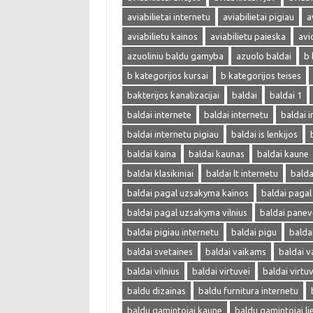
aviabilietai internetu
aviabilietai pigiau
a
aviabilietu kainos
aviabilietu paieska
avi
azuoliniu baldu gamyba
azuolo baldai
b 
b kategorijos kursai
b kategorijos teises
bakterijos kanalizacijai
baldai
baldai 1
baldai internete
baldai internetu
baldai i
baldai internetu pigiau
baldai is lenkijos
baldai kaina
baldai kaunas
baldai kaune
baldai klasikiniai
baldai lt internetu
bald
baldai pagal uzsakyma kainos
baldai paga
baldai pagal uzsakyma vilnius
baldai panev
baldai pigiau internetu
baldai pigu
balda
baldai svetaines
baldai vaikams
baldai v
baldai vilnius
baldai virtuvei
baldai virtu
baldu dizainas
baldu furnitura internetu
baldu gamintojai kaune
baldu gamintojai li