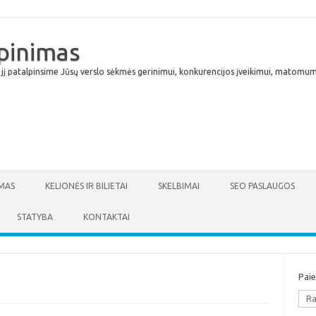
lpinimas
 jį patalpinsime Jūsų verslo sėkmės gerinimui, konkurencijos įveikimui, matomumu
Skip to content
MAS
KELIONĖS IR BILIETAI
SKELBIMAI
SEO PASLAUGOS
STATYBA
KONTAKTAI
Pai