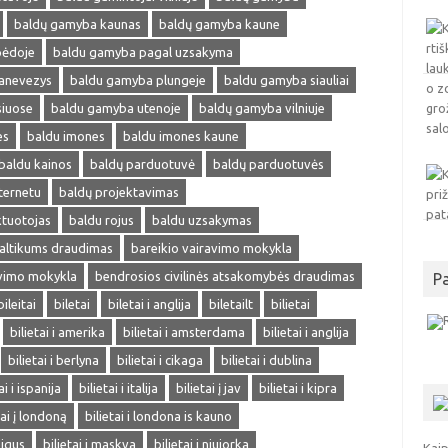
baldų gamyba kaunas
baldų gamyba kaune
pėdoje
baldu gamyba pagal uzsakyma
anevezys
baldu gamyba plungeje
baldu gamyba siauliai
siuose
baldu gamyba utenoje
baldų gamyba vilniuje
es
baldu imones
baldu imones kaune
baldu kainos
baldų parduotuvė
baldų parduotuvės
ternetu
baldų projektavimas
ktuotojas
baldu rojus
baldu uzsakymas
altikums draudimas
bareikio vairavimo mokykla
avimo mokykla
bendrosios civilinės atsakomybės draudimas
P
bileitai
biletai
biletai i anglija
biletailt
bilietai
bilietai i amerika
bilietai i amsterdama
bilietai i anglija
bilietai i berlyna
bilietai i cikaga
bilietai i dublina
ai i ispanija
bilietai i italija
bilietai į jav
bilietai i kipra
tai į londoną
bilietai i londona is kauno
pigus
bilietai i maskva
bilietai i niujorka