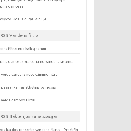
 pagerinti geriamojo vandens kokybę –
ulinis osmosas
biškos vidaus durys Vilniuje
Vandens filtrai
ens filtrai nuo kalkių namui
linis osmosas yra geriamo vandens sistema
 veikia vandens nugeležinimo filtrai
 pasirenkamas atbulinis osmosas
 veikia osmoso filtrai
Bakterijos kanalizacijai
os klaidos renkantis vandens filtrus – Praktiški