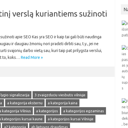
N
inį verslą kuriantiems sužinoti
sužinoti apie SEO Kas yra SEO ir kaip tai gali būti naudinga
au ir daugiau žmonių nori pradėti dirbti sau, t.y., jei ne
urti svajonių darbo vietą sau, kuri taip pat prilygsta verslui,
nt to, koks…
Read More »
 lygio signalizacija
3 zvaigzduciu viesbutis vilniuje
ja
a kategorija eksternu
a kategorija kaina
a kategorija Vilnius
a kategorijos
a kategorijos egzaminas
a kategorijos kursai kaune
a kategorijos kursai Vilniuje
a2 kategorija
ab lietuvos draudimas