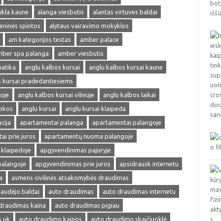
ykla kaune
alanga viesbutis
alantas virtuves baldai
ieninės spintos
alytaus vairavimo mokyklos
am kategorijos testas
amber palace
ber spa palanga
amber viesbutis
matika
anglu kalbos kursai
anglu kalbos kursai kaune
s kursai pradedantiesiems
oje
anglu kalbos kursai vilniuje
anglu kalbos laikai
okos
anglu kursai
anglu kursai klaipeda
cija
apartamentai palanga
apartamentai palangoje
ai prie juros
apartamentų nuoma palangoje
klaipedoje
apgyvendinimas pajuryje
palangoje
apgyvendinimas prie juros
apsidrausk internetu
a
asmens civilinės atsakomybės draudimas
audėjo baldai
auto draudimas
auto draudimas internetu
draudimas kaina
auto draudimas pigiau
s uk
auto draudimo kainos
auto draudimo skaičiuoklė