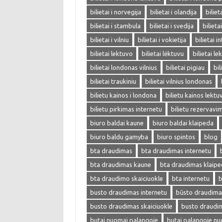
bilietai i norvegija
bilietai i olandija
biliet
bilietai i stambula
bilietai i svedija
bilieta
bilietai i vilniu
bilietai i vokietija
bilietai i
bilietai lektuvo
bilietai lėktuvu
bilietai l
bilietai londonas vilnius
bilietai pigiau
bil
bilietai traukiniu
bilietai vilnius londonas
bilietu kainos i londona
bilietu kainos lektu
bilietu pirkimas internetu
bilietu rezervavi
biuro baldai kaune
biuro baldai klaipeda
biuro baldu gamyba
biuro spintos
blog
bta draudimas
bta draudimas internetu
bta draudimas kaune
bta draudimas klaip
bta draudimo skaiciuokle
bta internetu
b
busto draudimas internetu
būsto draudima
busto draudimas skaiciuokle
busto draudi
butai nuomai palangoje
butai palangoje n