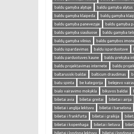
baldu gamyba alytuje
baldu gamyba alytus
baldu gamyba klaipeda
baldų gamyba klai
baldu gamyba panevezyje
baldu gamyba p
baldu gamyba siauliuose
baldu gamyba tel
baldų gamyba vilnius
baldu gamybos imon
baldu ispardavimas
baldu isparduotuve
baldu parduotuves kaune
baldu prekyba in
baldu projektavimas internete
baldu proje
baltarusiski baldai
balticum draudimas
b
batu spinta
be kategorija
belejevo vair
bialo vairavimo mokykla
bikuvos baldai
bilietai avia
bilietai greitai
bilietai i airija
bilietai i anglija lektuvu
bilietai i barselona
bilietai i frankfurta
bilietai i graikija
biliet
bilietai i kopenhaga
bilietai i lietuva
bilie
bilietai i londona lektuvu
bilietai i londona 