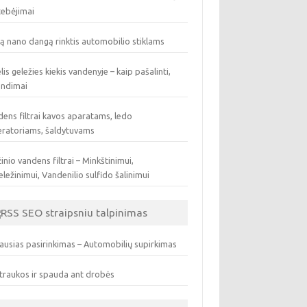
tebėjimai
ą nano dangą rinktis automobilio stiklams
lis geležies kiekis vandenyje – kaip pašalinti,
endimai
ens filtrai kavos aparatams, ledo
eratoriams, šaldytuvams
inio vandens filtrai – Minkštinimui,
ležinimui, Vandenilio sulfido šalinimui
SEO straipsniu talpinimas
ausias pasirinkimas – Automobilių supirkimas
traukos ir spauda ant drobės