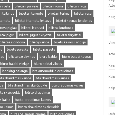
Kaip
Atb
ai i osla
bilietai i paryziu
bilietai i roma
bilietai i ryga
i i tailanda
bilietai i tenerife
bilietai i turkija
bilietai i usa
Koky
nternetu
bilietai internetu lektuvu
bilietai kaunas londonas
ektuvu pigiau
bilietai lektuvui
bilietai londonas
ietai pigus
bilietai pigus skrydziai
bilietai skrydziai
bilietas i londona
bilietų kainos
bilietu kainos i anglija
Vand
vu
bilietu paieska
bilietų pasaulis
Atbu
mas
bilietu uzsakymas
biuro baldai
biuro baldai kaunas
biuro baldai vilniuje
biuro baldai vilnius
Kaip
booking palanga
bta automobilio draudimas
Kaip
bta draudimas kainos
bta draudimas kaunas
eda
bta draudimas skaičiuoklė
bta draudimas vilnius
Kaip
ta skaiciuokle
būsto draudimas
s kaina
busto draudimas kainos
mo kainos
busto draudimo skaiciuokle
Dažn
uoma
butas palangoje nuoma
buto draudimas