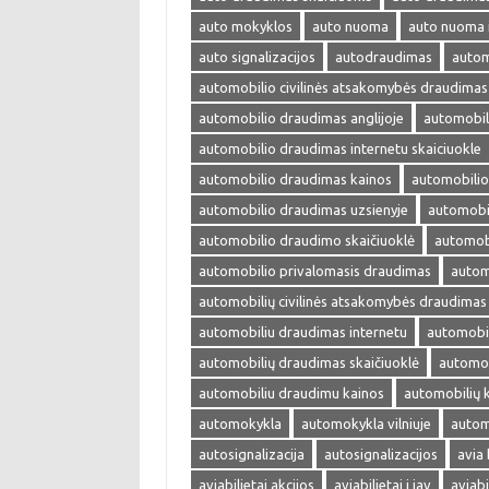
auto mokyklos
auto nuoma
auto nuoma 
auto signalizacijos
autodraudimas
autom
automobilio civilinės atsakomybės draudimas
automobilio draudimas anglijoje
automobil
automobilio draudimas internetu skaiciuokle
automobilio draudimas kainos
automobilio
automobilio draudimas uzsienyje
automobi
automobilio draudimo skaičiuoklė
automobi
automobilio privalomasis draudimas
autom
automobilių civilinės atsakomybės draudimas
automobiliu draudimas internetu
automobil
automobilių draudimas skaičiuoklė
automob
automobiliu draudimu kainos
automobilių 
automokykla
automokykla vilniuje
autom
autosignalizacija
autosignalizacijos
avia 
aviabilietai akcijos
aviabilietai i jav
aviabi