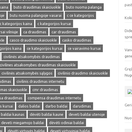
pas
kaina
buto draudimas skaiciuokle
buto nuoma palanga
oje
butu nuoma palangoje vasarai
c ce kategorijos
Koki
c kategorijos kaina
c kategorijos kursai
Dide
sai vilniuje
ca draudimas
car draudimas
spr
kle
casco draudimo skaiciuokle
casko draudimas
gorijos kaina
ce kategorijos kursai
ce vairavimo kursai
Vand
gen
civilinės atsakomybės draudimas
civilines atsakomybes draudimas skaiciuokle
Gręž
civilinės atsakomybės sąlygos
civilinio draudimo skaiciuokle
Nuge
audimas
civilinis draudimas internetu
dimas skaiciuokle
cmr draudimas
a draudimas
compensa draudimas internetu
Geri
s kursai
dalios baldai
darbo baldai
darudimas
 baldai kaunas
dėvėti baldai kaune
deveti baldai utenoje
Nuo
deveti miegamojo baldai
dėvėti odiniai baldai
ai
dėvėti virtuvės baldai
deveti virtuviniai baldai