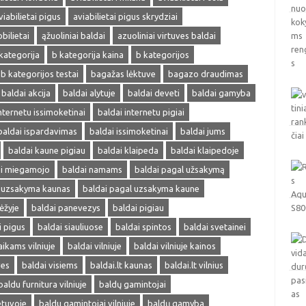
viabilietai pigus
aviabilietai pigus skrydziai
obilietai
ąžuoliniai baldai
azuoliniai virtuves baldai
kategorija
b kategorija kaina
b kategorijos
b kategorijos testai
bagažas lėktuve
bagazo draudimas
baldai akcija
baldai alytuje
baldai deveti
baldai gamyba
nternetu issimoketinai
baldai internetu pigiai
baldai ispardavimas
baldai issimoketinai
baldai jums
baldai kaune pigiau
baldai klaipeda
baldai klaipedoje
ai miegamojo
baldai namams
baldai pagal užsakymą
l uzsakyma kaunas
baldai pagal uzsakyma kaune
ėžyje
baldai panevezys
baldai pigiau
i pigus
baldai siauliuose
baldai spintos
baldai svetainei
aikams vilniuje
baldai vilniuje
baldai vilniuje kainos
ves
baldai visiems
baldai.lt kaunas
baldai.lt vilnius
baldu furnitura vilniuje
baldų gamintojai
etuvoje
baldu gamintojai vilniuje
baldų gamyba