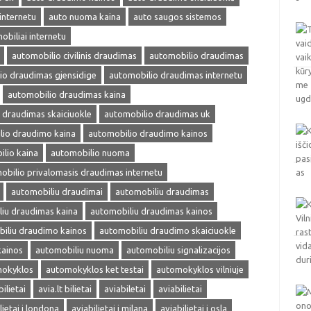
internetu
auto nuoma kaina
auto saugos sistemos
obiliai internetu
automobilio civilinis draudimas
automobilio draudimas
io draudimas gjensidige
automobilio draudimas internetu
automobilio draudimas kaina
 draudimas skaiciuokle
automobilio draudimas uk
lio draudimo kaina
automobilio draudimo kainos
lio kaina
automobilio nuoma
obilio privalomasis draudimas internetu
automobiliu draudimai
automobiliu draudimas
iu draudimas kaina
automobiliu draudimas kainos
iliu draudimo kainos
automobiliu draudimo skaiciuokle
kainos
automobiliu nuoma
automobiliu signalizacijos
okyklos
automokyklos ket testai
automokyklos vilniuje
bilietai
avia.lt bilietai
aviabiletai
aviabilietai
lietai i londona
aviabilietai i milana
aviabilietai i osla