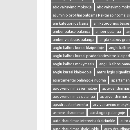
abc vairavimo mokykla
abc vairavimo mok
aliuminio profiliai baldams Raktai spintoms: s
am kategorijos kaina
am kategorijos teises
amber palace palanga
amber palanga
am
amber viesbutis palanga
anglu kalbos gra
anglu kalbos kursai klaipedoje
anglu kalbo
anglu kalbos kursai pradedantiesiems klaiped
anglu kalbos mokymasis
anglu kalbos pam
anglu kursai klaipedoje
antro lygio signaliza
apartamentai palangoje nuoma
apartament
apgyvendinimas jurmaloje
apgyvendinimas 
apgyvendinimas palanga
apgyvendinimas 
apsidrausti internetu
arv vairavimo mokykl
asmens draudimas
atostogos palangoje
auto draudimas internetu skaiciuokle
auto 
auto draudimas skaiciuokle
auto draudima