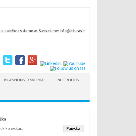
i paieškos sistemose. Susisiekime: info@itturas.lt
BILANNONSER SVERIGE
NUORODOS
eška
Paieška