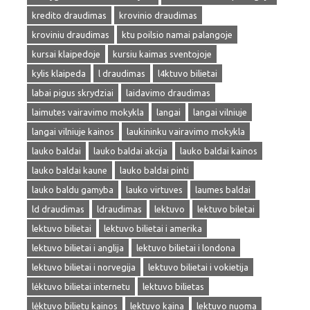
kredito draudimas
krovinio draudimas
kroviniu draudimas
ktu poilsio namai palangoje
kursai klaipedoje
kursiu kaimas sventojoje
kylis klaipeda
l draudimas
l4ktuvo bilietai
labai pigus skrydziai
laidavimo draudimas
laimutes vairavimo mokykla
langai
langai vilniuje
langai vilniuje kainos
laukininku vairavimo mokykla
lauko baldai
lauko baldai akcija
lauko baldai kainos
lauko baldai kaune
lauko baldai pinti
lauko baldu gamyba
lauko virtuves
laumes baldai
ld draudimas
ldraudimas
lektuvo
lektuvo biletai
lektuvo bilietai
lektuvo bilietai i amerika
lektuvo bilietai i anglija
lektuvo bilietai i londona
lektuvo bilietai i norvegija
lektuvo bilietai i vokietija
lėktuvo bilietai internetu
lektuvo bilietas
lėktuvo bilietu kainos
lektuvo kaina
lektuvo nuoma