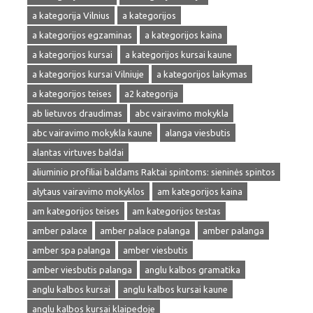
a kategorija Vilnius
a kategorijos
a kategorijos egzaminas
a kategorijos kaina
a kategorijos kursai
a kategorijos kursai kaune
a kategorijos kursai Vilniuje
a kategorijos laikymas
a kategorijos teises
a2 kategorija
ab lietuvos draudimas
abc vairavimo mokykla
abc vairavimo mokykla kaune
alanga viesbutis
alantas virtuves baldai
aliuminio profiliai baldams Raktai spintoms: sieninės spintos
alytaus vairavimo mokyklos
am kategorijos kaina
am kategorijos teises
am kategorijos testas
amber palace
amber palace palanga
amber palanga
amber spa palanga
amber viesbutis
amber viesbutis palanga
anglu kalbos gramatika
anglu kalbos kursai
anglu kalbos kursai kaune
anglu kalbos kursai klaipedoje