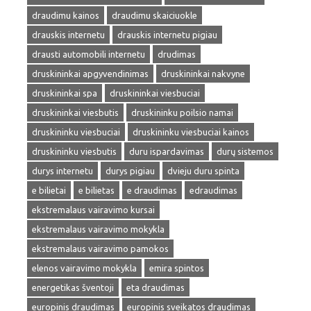
draudimu kainos
draudimu skaiciuokle
drauskis internetu
drauskis internetu pigiau
drausti automobili internetu
drudimas
druskininkai apgyvendinimas
druskininkai nakvyne
druskininkai spa
druskininkai viesbuciai
druskininkai viesbutis
druskininku poilsio namai
druskininku viesbuciai
druskininku viesbuciai kainos
druskininku viesbutis
duru ispardavimas
durų sistemos
durys internetu
durys pigiau
dvieju duru spinta
e bilietai
e bilietas
e draudimas
edraudimas
ekstremalaus vairavimo kursai
ekstremalaus vairavimo mokykla
ekstremalaus vairavimo pamokos
elenos vairavimo mokykla
emira spintos
energetikas šventoji
eta draudimas
europinis draudimas
europinis sveikatos draudimas