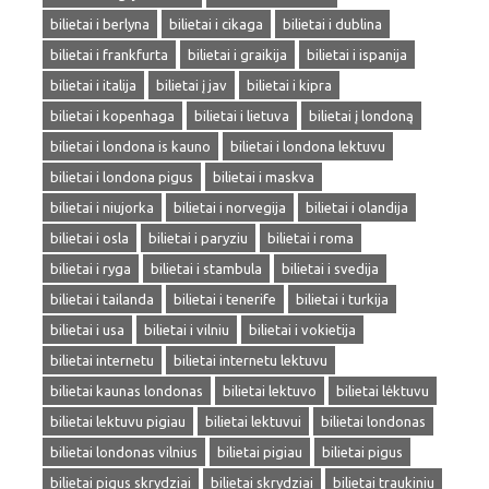
bilietai i berlyna
bilietai i cikaga
bilietai i dublina
bilietai i frankfurta
bilietai i graikija
bilietai i ispanija
bilietai i italija
bilietai į jav
bilietai i kipra
bilietai i kopenhaga
bilietai i lietuva
bilietai į londoną
bilietai i londona is kauno
bilietai i londona lektuvu
bilietai i londona pigus
bilietai i maskva
bilietai i niujorka
bilietai i norvegija
bilietai i olandija
bilietai i osla
bilietai i paryziu
bilietai i roma
bilietai i ryga
bilietai i stambula
bilietai i svedija
bilietai i tailanda
bilietai i tenerife
bilietai i turkija
bilietai i usa
bilietai i vilniu
bilietai i vokietija
bilietai internetu
bilietai internetu lektuvu
bilietai kaunas londonas
bilietai lektuvo
bilietai lėktuvu
bilietai lektuvu pigiau
bilietai lektuvui
bilietai londonas
bilietai londonas vilnius
bilietai pigiau
bilietai pigus
bilietai pigus skrydziai
bilietai skrydziai
bilietai traukiniu