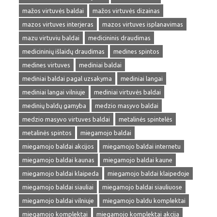
mažos virtuvės baldai
mažos virtuvės dizainas
mazos virtuves interjeras
mazos virtuves isplanavimas
mazu virtuviu baldai
medicininis draudimas
medicininių išlaidų draudimas
medines spintos
medines virtuves
mediniai baldai
mediniai baldai pagal uzsakyma
mediniai langai
mediniai langai vilniuje
mediniai virtuvės baldai
medinių baldų gamyba
medzio masyvo baldai
medzio masyvo virtuves baldai
metalinės spintelės
metalinės spintos
miegamojo baldai
miegamojo baldai akcijos
miegamojo baldai internetu
miegamojo baldai kaunas
miegamojo baldai kaune
miegamojo baldai klaipeda
miegamojo baldai klaipedoje
miegamojo baldai siauliai
miegamojo baldai siauliuose
miegamojo baldai vilniuje
miegamojo baldu komplektai
miegamojo komplektai
miegamojo komplektai akcija