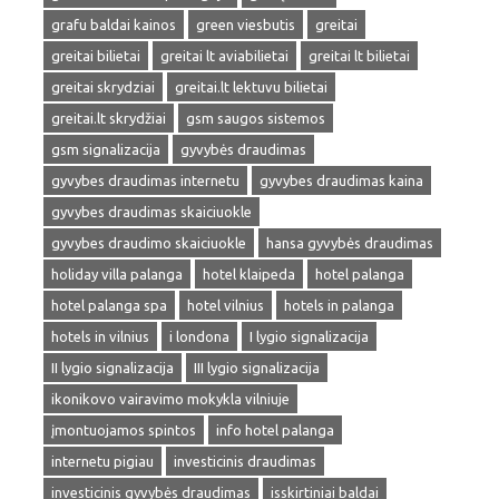
grafu baldai kainos
green viesbutis
greitai
greitai bilietai
greitai lt aviabilietai
greitai lt bilietai
greitai skrydziai
greitai.lt lektuvu bilietai
greitai.lt skrydžiai
gsm saugos sistemos
gsm signalizacija
gyvybės draudimas
gyvybes draudimas internetu
gyvybes draudimas kaina
gyvybes draudimas skaiciuokle
gyvybes draudimo skaiciuokle
hansa gyvybės draudimas
holiday villa palanga
hotel klaipeda
hotel palanga
hotel palanga spa
hotel vilnius
hotels in palanga
hotels in vilnius
i londona
I lygio signalizacija
II lygio signalizacija
III lygio signalizacija
ikonikovo vairavimo mokykla vilniuje
įmontuojamos spintos
info hotel palanga
internetu pigiau
investicinis draudimas
investicinis gyvybės draudimas
isskirtiniai baldai