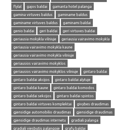
flylal
gajos baldai
gamanta hotel palanga
gamina virtuves baldus
gaminame baldus
gaminame virtuves baldus
gaminami baldai
genio baldai
geri baldai
geri virtuves baldai
geriausia mokykla vilniuje
geriausia vairavimo mokykla
geriausia vairavimo mokykla kaune
geriausia vairavimo mokykla vilniuje
geriausios vairavimo mokyklos
geriausios vairavimo mokyklos vilniuje
gintaro baldai
gintaro baldai akcijos
gintaro baldai alytuje
gintaro baldai kaune
gintaro baldai komodos
gintaro baldai sekcijos
gintaro baldai spintos
gintaro baldai virtuves komplektai
givybes draudimas
gjensidige automobilio draudimas
gjensidige draudimas
gjensidige draudimas internetu
gradiali palanga
gradiali viesbutis palangoje
grafų baldai