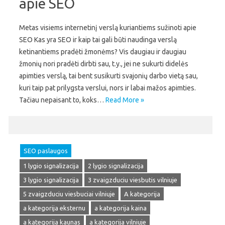
apie SEO
Metas visiems internetinį verslą kuriantiems sužinoti apie
SEO Kas yra SEO ir kaip tai gali būti naudinga verslą
ketinantiems pradėti žmonėms? Vis daugiau ir daugiau
žmonių nori pradėti dirbti sau, t.y., jei ne sukurti didelės
apimties verslą, tai bent susikurti svajonių darbo vietą sau,
kuri taip pat prilygsta verslui, nors ir labai mažos apimties.
Tačiau nepaisant to, koks…
Read More »
SEO paslaugos
1 lygio signalizacija
2 lygio signalizacija
3 lygio signalizacija
3 zvaigzduciu viesbutis vilniuje
5 zvaigzduciu viesbuciai vilniuje
A kategorija
a kategorija eksternu
a kategorija kaina
a kategorija kaunas
a kategorija vilniuje