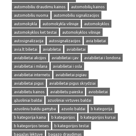
automobiliu draudimu kainos
automobilių kainos
automobiliu nuoma
automobiliu signalizacijos
automokykla
automokykla vilniuje
automokyklos
automokyklos ket testai
automokyklos vilniuje
autosignalizacija
autosignalizacijos
avia bilietai
avia.lt bilietai
aviabiletai
aviabilietai
aviabilietai akcijos
aviabilietai i jav
aviabilietai i londona
aviabilietai i milana
aviabilietai i osla
aviabilietai internetu
aviabilietai pigiau
aviabilietai pigus
aviabilietai pigus skrydziai
aviabilietu kainos
aviabilietu paieska
aviobilietai
ąžuoliniai baldai
azuoliniai virtuves baldai
azuoliniu baldu gamyba
azuolo baldai
b kategorija
b kategorija kaina
b kategorijos
b kategorijos kursai
b kategorijos teises
b kategorijos testai
bagažas lėktuve
bagazo draudimas