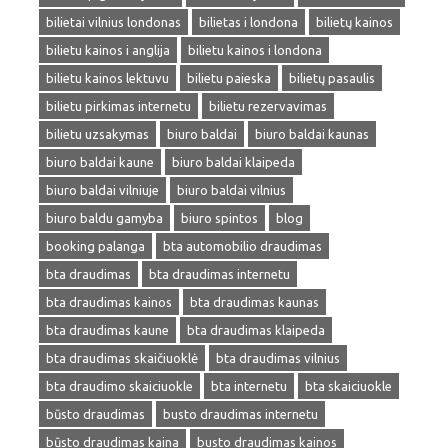
bilietai vilnius londonas
bilietas i londona
bilietų kainos
bilietu kainos i anglija
bilietu kainos i londona
bilietu kainos lektuvu
bilietu paieska
bilietų pasaulis
bilietu pirkimas internetu
bilietu rezervavimas
bilietu uzsakymas
biuro baldai
biuro baldai kaunas
biuro baldai kaune
biuro baldai klaipeda
biuro baldai vilniuje
biuro baldai vilnius
biuro baldu gamyba
biuro spintos
blog
booking palanga
bta automobilio draudimas
bta draudimas
bta draudimas internetu
bta draudimas kainos
bta draudimas kaunas
bta draudimas kaune
bta draudimas klaipeda
bta draudimas skaičiuoklė
bta draudimas vilnius
bta draudimo skaiciuokle
bta internetu
bta skaiciuokle
būsto draudimas
busto draudimas internetu
būsto draudimas kaina
busto draudimas kainos