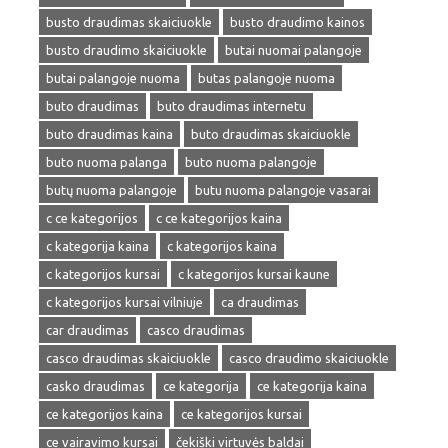
busto draudimas skaiciuokle
busto draudimo kainos
busto draudimo skaiciuokle
butai nuomai palangoje
butai palangoje nuoma
butas palangoje nuoma
buto draudimas
buto draudimas internetu
buto draudimas kaina
buto draudimas skaiciuokle
buto nuoma palanga
buto nuoma palangoje
butų nuoma palangoje
butu nuoma palangoje vasarai
c ce kategorijos
c ce kategorijos kaina
c kategorija kaina
c kategorijos kaina
c kategorijos kursai
c kategorijos kursai kaune
c kategorijos kursai vilniuje
ca draudimas
car draudimas
casco draudimas
casco draudimas skaiciuokle
casco draudimo skaiciuokle
casko draudimas
ce kategorija
ce kategorija kaina
ce kategorijos kaina
ce kategorijos kursai
ce vairavimo kursai
čekiški virtuvės baldai