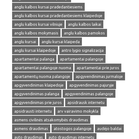
anglu kalbos kursai pradedantiesiems
anglu kalbos kursai pradedantiesiems klaipedoje
anglu kalbos kursai vilniuje
anglu kalbos laikai
anglu kalbos mokymasis
anglu kalbos pamokos
anglu kursai
anglu kursai klaipeda
anglu kursai klaipedoje
antro lygio signalizacija
apartamentai palanga
apartamentai palangoje
apartamentai palangoje nuoma
apartamentai prie juros
apartamentų nuoma palangoje
apgyvendinimas jurmaloje
apgyvendinimas klaipedoje
apgyvendinimas pajuryje
apgyvendinimas palanga
apgyvendinimas palangoje
apgyvendinimas prie juros
apsidrausk internetu
apsidrausti internetu
arv vairavimo mokykla
asmens civilinės atsakomybės draudimas
asmens draudimas
atostogos palangoje
audėjo baldai
auto draudimas
auto draudimas internetu