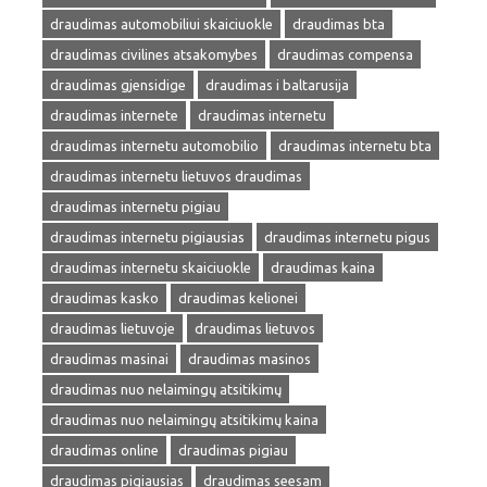
draudimas automobiliui skaiciuokle
draudimas bta
draudimas civilines atsakomybes
draudimas compensa
draudimas gjensidige
draudimas i baltarusija
draudimas internete
draudimas internetu
draudimas internetu automobilio
draudimas internetu bta
draudimas internetu lietuvos draudimas
draudimas internetu pigiau
draudimas internetu pigiausias
draudimas internetu pigus
draudimas internetu skaiciuokle
draudimas kaina
draudimas kasko
draudimas kelionei
draudimas lietuvoje
draudimas lietuvos
draudimas masinai
draudimas masinos
draudimas nuo nelaimingų atsitikimų
draudimas nuo nelaimingų atsitikimų kaina
draudimas online
draudimas pigiau
draudimas pigiausias
draudimas seesam