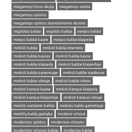
miegamojo lovos akcija
miegamojo spinta
miegamojo spintos
miegamojo spintos stumdomomis durimis
migdolas baldai
migdolo baldai
minijos baldai
minijos baldai kaune
minijos baldai klaipeda
minkšti baldai
minksti baldai internetu
minksti baldai kaunas
minksti baldai kaune
minksti baldai klaipeda
minksti baldai klaipedoje
minksti baldai panevezyje
minksti baldai siauliuose
minksti baldai vilniuje
minksti baldai vilnius
minksti kampai kaune
minksti kampai klaipeda
minksti kampai klaipedoje
minksti kampai vilniuje
minkšti svetainės baldai
minkstu baldu gamintojai
minkštų baldų gamyba
moderni virtuvė
modernios spintos
modernios virtuves
modernios virtuves baldai
modernūs baldai