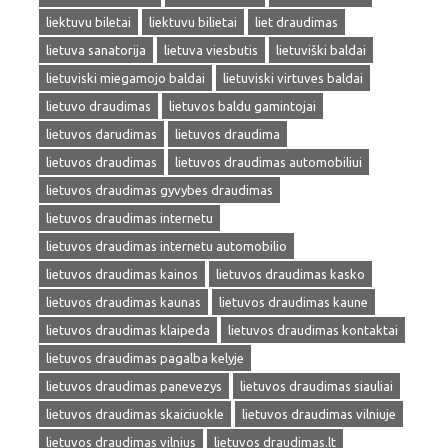
liektuvu biletai
liektuvu bilietai
liet draudimas
lietuva sanatorija
lietuva viesbutis
lietuviški baldai
lietuviski miegamojo baldai
lietuviski virtuves baldai
lietuvo draudimas
lietuvos baldu gamintojai
lietuvos darudimas
lietuvos draudima
lietuvos draudimas
lietuvos draudimas automobiliui
lietuvos draudimas gyvybes draudimas
lietuvos draudimas internetu
lietuvos draudimas internetu automobilio
lietuvos draudimas kainos
lietuvos draudimas kasko
lietuvos draudimas kaunas
lietuvos draudimas kaune
lietuvos draudimas klaipeda
lietuvos draudimas kontaktai
lietuvos draudimas pagalba kelyje
lietuvos draudimas panevezys
lietuvos draudimas siauliai
lietuvos draudimas skaiciuokle
lietuvos draudimas vilniuje
lietuvos draudimas vilnius
lietuvos draudimas.lt