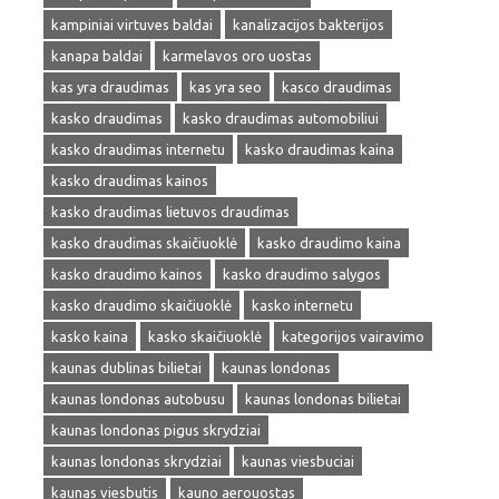
kampiniai virtuves baldai
kanalizacijos bakterijos
kanapa baldai
karmelavos oro uostas
kas yra draudimas
kas yra seo
kasco draudimas
kasko draudimas
kasko draudimas automobiliui
kasko draudimas internetu
kasko draudimas kaina
kasko draudimas kainos
kasko draudimas lietuvos draudimas
kasko draudimas skaičiuoklė
kasko draudimo kaina
kasko draudimo kainos
kasko draudimo salygos
kasko draudimo skaičiuoklė
kasko internetu
kasko kaina
kasko skaičiuoklė
kategorijos vairavimo
kaunas dublinas bilietai
kaunas londonas
kaunas londonas autobusu
kaunas londonas bilietai
kaunas londonas pigus skrydziai
kaunas londonas skrydziai
kaunas viesbuciai
kaunas viesbutis
kauno aerouostas