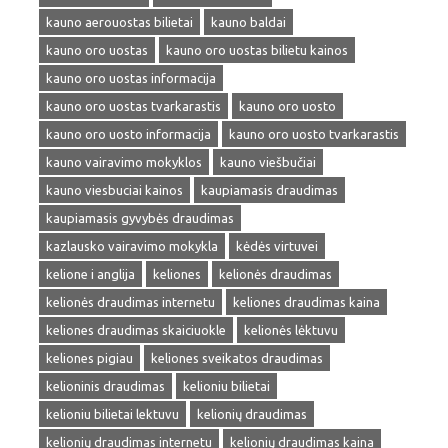
kauno aerouostas bilietai
kauno baldai
kauno oro uostas
kauno oro uostas bilietu kainos
kauno oro uostas informacija
kauno oro uostas tvarkarastis
kauno oro uosto
kauno oro uosto informacija
kauno oro uosto tvarkarastis
kauno vairavimo mokyklos
kauno viešbučiai
kauno viesbuciai kainos
kaupiamasis draudimas
kaupiamasis gyvybės draudimas
kazlausko vairavimo mokykla
kėdės virtuvei
kelione i anglija
keliones
kelionės draudimas
kelionės draudimas internetu
keliones draudimas kaina
keliones draudimas skaiciuokle
kelionės lėktuvu
keliones pigiau
keliones sveikatos draudimas
kelioninis draudimas
kelioniu bilietai
kelioniu bilietai lektuvu
kelionių draudimas
kelionių draudimas internetu
kelionių draudimas kaina