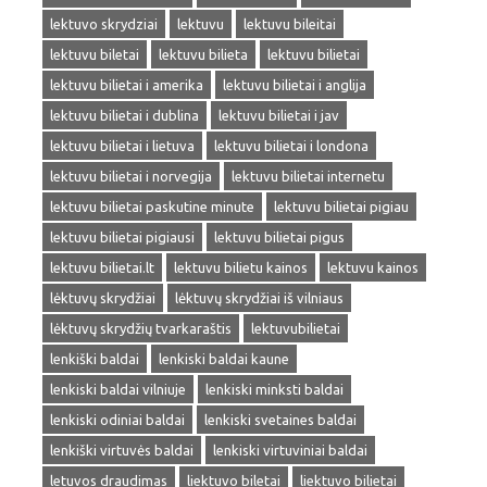
lektuvo skrydziai
lektuvu
lektuvu bileitai
lektuvu biletai
lektuvu bilieta
lektuvu bilietai
lektuvu bilietai i amerika
lektuvu bilietai i anglija
lektuvu bilietai i dublina
lektuvu bilietai i jav
lektuvu bilietai i lietuva
lektuvu bilietai i londona
lektuvu bilietai i norvegija
lektuvu bilietai internetu
lektuvu bilietai paskutine minute
lektuvu bilietai pigiau
lektuvu bilietai pigiausi
lektuvu bilietai pigus
lektuvu bilietai.lt
lektuvu bilietu kainos
lektuvu kainos
lėktuvų skrydžiai
lėktuvų skrydžiai iš vilniaus
lėktuvų skrydžių tvarkaraštis
lektuvubilietai
lenkiški baldai
lenkiski baldai kaune
lenkiski baldai vilniuje
lenkiski minksti baldai
lenkiski odiniai baldai
lenkiski svetaines baldai
lenkiški virtuvės baldai
lenkiski virtuviniai baldai
letuvos draudimas
liektuvo biletai
liektuvo bilietai