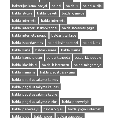
bakterijos kanalizacijai
baldai
baldai 1
baldai akcija
baldai alytuje
baldai deveti
baldai gamyba
baldai internete
baldai internetu
baldai internetu issimoketinai
baldai internetu pigiai
baldai internetu pigiau
baldai is lenkijos
baldai ispardavimas
baldai issimoketinai
baldai jums
baldai kaina
baldai kaunas
baldai kaune
baldai kaune pigiau
baldai klaipeda
baldai klaipedoje
baldai klasikiniai
baldai lt internetu
baldai miegamojo
baldai namams
baldai pagal užsakymą
baldai pagal uzsakyma kainos
baldai pagal uzsakyma kaunas
baldai pagal uzsakyma kaune
baldai pagal uzsakyma vilnius
baldai panevėžyje
baldai panevezys
baldai pigiau
baldai pigiau internetu
baldai pigu
baldai pigus
baldai siauliuose