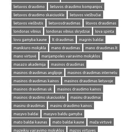
lietuvos draudimo
lietuvos draudimo kompanijos
lietuvos draudimo skaiciuokle
lietuvos viešbučiai
lietuvos viešbutis
lietuvosdraudimas
lituvos draudimas
londonas vilnius
londonas vilnius skrydziai
lova spinta
lovu gamyba kaune
lt draudimas
magrės baldai
manikiuro mokykla
mano draudimas
mano draudimas.lt
mano virtuvė
marijampoles vairavimo mokyklos
masazo akademija
masinos draudimas
masinos draudimas anglijoje
masinos draudimas internetu
masinos draudimas kainos
masinos draudimas lietuvoje
masinos draudimas uk
masinos draudimo kainos
masinos draudimo skaiciuokle
masinu draudimai
masinu draudimas
masinu draudimo kainos
masyvo baldai
masyvo baldu gamyba
mato baldai kaunas
mato baldai kaune
maža virtuvė
mazeikiu vairavimo mokyklos
mazos virtuves