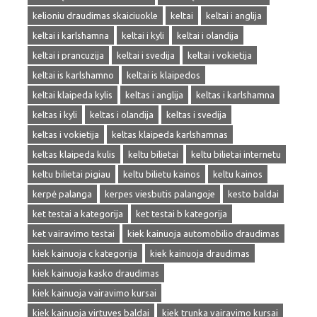
kelioniu draudimas skaiciuokle
keltai
keltai i anglija
keltai i karlshamna
keltai i kyli
keltai i olandija
keltai i prancuzija
keltai i svedija
keltai i vokietija
keltai is karlshamno
keltai is klaipedos
keltai klaipeda kylis
keltas i anglija
keltas i karlshamna
keltas i kyli
keltas i olandija
keltas i svedija
keltas i vokietija
keltas klaipeda karlshamnas
keltas klaipeda kulis
keltu bilietai
keltu bilietai internetu
keltu bilietai pigiau
keltu bilietu kainos
keltu kainos
kerpė palanga
kerpes viesbutis palangoje
kesto baldai
ket testai a kategorija
ket testai b kategorija
ket vairavimo testai
kiek kainuoja automobilio draudimas
kiek kainuoja c kategorija
kiek kainuoja draudimas
kiek kainuoja kasko draudimas
kiek kainuoja vairavimo kursai
kiek kainuoja virtuves baldai
kiek trunka vairavimo kursai