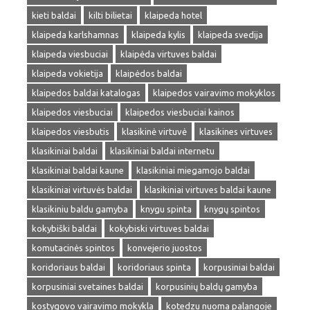
kieti baldai
kilti bilietai
klaipeda hotel
klaipeda karlshamnas
klaipeda kylis
klaipeda svedija
klaipeda viesbuciai
klaipėda virtuves baldai
klaipeda vokietija
klaipėdos baldai
klaipedos baldai katalogas
klaipedos vairavimo mokyklos
klaipedos viesbuciai
klaipedos viesbuciai kainos
klaipedos viesbutis
klasikinė virtuvė
klasikines virtuves
klasikiniai baldai
klasikiniai baldai internetu
klasikiniai baldai kaune
klasikiniai miegamojo baldai
klasikiniai virtuvės baldai
klasikiniai virtuves baldai kaune
klasikiniu baldu gamyba
knygu spinta
knygų spintos
kokybiški baldai
kokybiski virtuves baldai
komutacinės spintos
konvejerio juostos
koridoriaus baldai
koridoriaus spinta
korpusiniai baldai
korpusiniai svetaines baldai
korpusinių baldų gamyba
kostygovo vairavimo mokykla
kotedzu nuoma palangoje