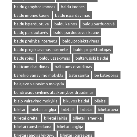
baldu gamybos imones
baldu imones
baldu imones kaune
baldu ispardavimas
baldu isparduotuve
baldu kainos
baldų parduotuvė
baldų parduotuvės
baldu parduotuves kaune
baldu prekyba internetu
baldų projektavimas
baldu projektavimas internete
baldu projektuotojas
baldu rojus
baldu uzsakymas
baltarusiski baldai
balticum draudimas
baltikums draudimas
bareikio vairavimo mokykla
batu spinta
be kategorija
belejevo vairavimo mokykla
bendrosios civilinės atsakomybės draudimas
bialo vairavimo mokykla
bikuvos baldai
bileitai
biletai
biletai i anglija
biletailt
bilietai
bilietai avia
bilietai greitai
bilietai i airija
bilietai i amerika
bilietai i amsterdama
bilietai i anglija
bilietai i anglija lektuvu
bilietai i barselona