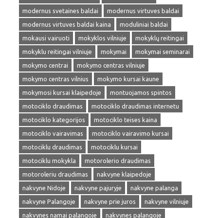
modernus svetaines baldai
modernus virtuves baldai
modernus virtuves baldai kaina
moduliniai baldai
mokausi vairuoti
mokyklos vilniuje
mokyklų reitingai
mokyklu reitingai vilniuje
mokymai
mokymai seminarai
mokymo centrai
mokymo centras vilniuje
mokymo centras vilnius
mokymo kursai kaune
mokymosi kursai klaipedoje
montuojamos spintos
motociklo draudimas
motociklo draudimas internetu
motociklo kategorijos
motociklo teises kaina
motociklo vairavimas
motociklo vairavimo kursai
motociklu draudimas
motociklu kursai
motociklu mokykla
motorolerio draudimas
motoroleriu draudimas
nakvyne klaipedoje
nakvyne Nidoje
nakvyne pajuryje
nakvyne palanga
nakvyne Palangoje
nakvyne prie juros
nakvyne vilniuje
nakvynes namai palangoje
nakvynes palangoje