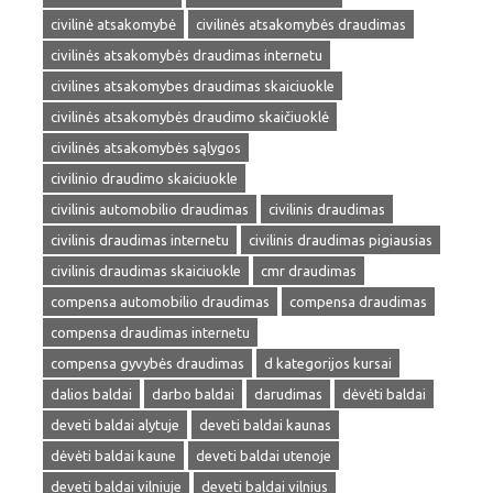
civilinė atsakomybė
civilinės atsakomybės draudimas
civilinės atsakomybės draudimas internetu
civilines atsakomybes draudimas skaiciuokle
civilinės atsakomybės draudimo skaičiuoklė
civilinės atsakomybės sąlygos
civilinio draudimo skaiciuokle
civilinis automobilio draudimas
civilinis draudimas
civilinis draudimas internetu
civilinis draudimas pigiausias
civilinis draudimas skaiciuokle
cmr draudimas
compensa automobilio draudimas
compensa draudimas
compensa draudimas internetu
compensa gyvybės draudimas
d kategorijos kursai
dalios baldai
darbo baldai
darudimas
dėvėti baldai
deveti baldai alytuje
deveti baldai kaunas
dėvėti baldai kaune
deveti baldai utenoje
deveti baldai vilniuje
deveti baldai vilnius