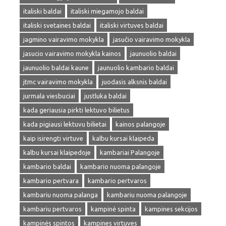
italiski baldai
italiski miegamojo baldai
italiski svetaines baldai
italiski virtuves baldai
jagmino vairavimo mokykla
jasučio vairavimo mokykla
jasucio vairavimo mokykla kainos
jaunuolio baldai
jaunuolio baldai kaune
jaunuolio kambario baldai
jtmc vairavimo mokykla
juodasis alksnis baldai
jurmala viesbuciai
justluka baldai
kada geriausia pirkti lektuvo bilietus
kada pigiausi lektuvu bilietai
kainos palangoje
kaip isirengti virtuve
kalbu kursai klaipeda
kalbu kursai klaipedoje
kambariai Palangoje
kambario baldai
kambario nuoma palangoje
kambario pertvara
kambario pertvaros
kambariu nuoma palanga
kambariu nuoma palangoje
kambariu pertvaros
kampinė spinta
kampines sekcijos
kampinės spintos
kampines virtuves