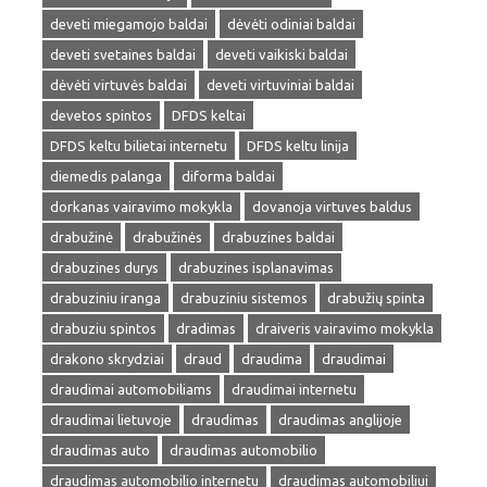
deveti miegamojo baldai
dėvėti odiniai baldai
deveti svetaines baldai
deveti vaikiski baldai
dėvėti virtuvės baldai
deveti virtuviniai baldai
devetos spintos
DFDS keltai
DFDS keltu bilietai internetu
DFDS keltu linija
diemedis palanga
diforma baldai
dorkanas vairavimo mokykla
dovanoja virtuves baldus
drabužinė
drabužinės
drabuzines baldai
drabuzines durys
drabuzines isplanavimas
drabuziniu iranga
drabuziniu sistemos
drabužių spinta
drabuziu spintos
dradimas
draiveris vairavimo mokykla
drakono skrydziai
draud
draudima
draudimai
draudimai automobiliams
draudimai internetu
draudimai lietuvoje
draudimas
draudimas anglijoje
draudimas auto
draudimas automobilio
draudimas automobilio internetu
draudimas automobiliui