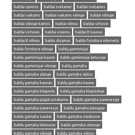
baldai spintos
baldai svetainei
baldai svetaines
baldai vaikams
baldai vaikams vilniuje
baldai vilniuje
baldai vilniuje kainos
baldai vilnius
baldai virtuvei
baldai virtuves
baldai visiems
baldai.lt kaunas
baldai.lt vilnius
baldu dizainas
baldu furnitura internetu
baldu furnitura vilniuje
baldų gamintojai
baldu gamintojai kaune
baldu gamintojai lietuvoje
baldu gamintojai vilniuje
baldų gamyba
baldu gamyba alytuje
baldu gamyba alytus
baldų gamyba kaunas
baldų gamyba kaune
baldu gamyba klaipeda
baldų gamyba klaipėdoje
baldu gamyba pagal uzsakyma
baldu gamyba panevezyje
baldu gamyba panevezys
baldu gamyba plungeje
baldu gamyba siauliai
baldu gamyba siauliuose
baldu gamyba telsiuose
baldu gamyba utenoje
baldų gamyba vilniuje
baldų gamyba vilnius