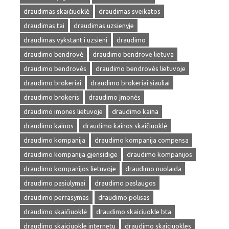
draudimas skaičiuoklė
draudimas sveikatos
draudimas tai
draudimas uzsienyje
draudimas vykstant i uzsieni
draudimo
draudimo bendrovė
draudimo bendrove lietuva
draudimo bendrovės
draudimo bendrovės lietuvoje
draudimo brokeriai
draudimo brokeriai siauliai
draudimo brokeris
draudimo įmonės
draudimo imones lietuvoje
draudimo kaina
draudimo kainos
draudimo kainos skaičiuoklė
draudimo kompanija
draudimo kompanija compensa
draudimo kompanija gjensidige
draudimo kompanijos
draudimo kompanijos lietuvoje
draudimo nuolaida
draudimo pasiulymai
draudimo paslaugos
draudimo perrasymas
draudimo polisas
draudimo skaičiuoklė
draudimo skaiciuokle bta
draudimo skaiciuokle internetu
draudimo skaiciuokles