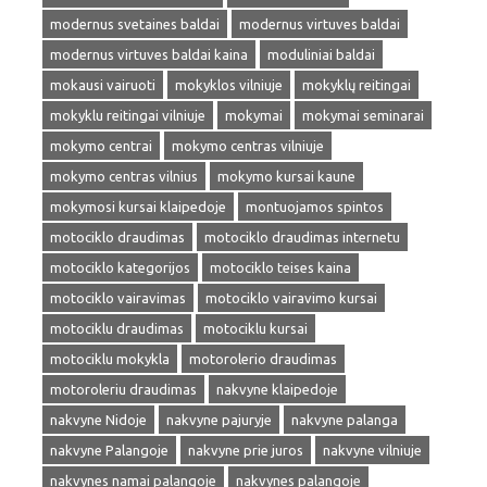
modernus svetaines baldai
modernus virtuves baldai
modernus virtuves baldai kaina
moduliniai baldai
mokausi vairuoti
mokyklos vilniuje
mokyklų reitingai
mokyklu reitingai vilniuje
mokymai
mokymai seminarai
mokymo centrai
mokymo centras vilniuje
mokymo centras vilnius
mokymo kursai kaune
mokymosi kursai klaipedoje
montuojamos spintos
motociklo draudimas
motociklo draudimas internetu
motociklo kategorijos
motociklo teises kaina
motociklo vairavimas
motociklo vairavimo kursai
motociklu draudimas
motociklu kursai
motociklu mokykla
motorolerio draudimas
motoroleriu draudimas
nakvyne klaipedoje
nakvyne Nidoje
nakvyne pajuryje
nakvyne palanga
nakvyne Palangoje
nakvyne prie juros
nakvyne vilniuje
nakvynes namai palangoje
nakvynes palangoje