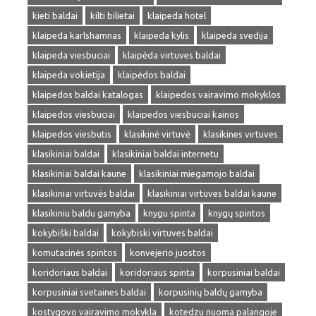
kieti baldai
kilti bilietai
klaipeda hotel
klaipeda karlshamnas
klaipeda kylis
klaipeda svedija
klaipeda viesbuciai
klaipėda virtuves baldai
klaipeda vokietija
klaipėdos baldai
klaipedos baldai katalogas
klaipedos vairavimo mokyklos
klaipedos viesbuciai
klaipedos viesbuciai kainos
klaipedos viesbutis
klasikinė virtuvė
klasikines virtuves
klasikiniai baldai
klasikiniai baldai internetu
klasikiniai baldai kaune
klasikiniai miegamojo baldai
klasikiniai virtuvės baldai
klasikiniai virtuves baldai kaune
klasikiniu baldu gamyba
knygu spinta
knygų spintos
kokybiški baldai
kokybiski virtuves baldai
komutacinės spintos
konvejerio juostos
koridoriaus baldai
koridoriaus spinta
korpusiniai baldai
korpusiniai svetaines baldai
korpusinių baldų gamyba
kostygovo vairavimo mokykla
kotedzu nuoma palangoje