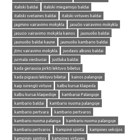
italiski baldai
italiski miegamojo baldai
italiski svetaines baldai
italiski virtuves baldai
jagmino vairavimo mokykla
jasučio vairavimo mokykla
jasucio vairavimo mokykla kainos
jaunuolio baldai
jaunuolio baldai kaune
jaunuolio kambario baldai
jtmc vairavimo mokykla
juodasis alksnis baldai
jurmala viesbuciai
justluka baldai
kada geriausia pirkti lektuvo bilietus
kada pigiausi lektuvu bilietai
kainos palangoje
kaip isirengti virtuve
kalbu kursai klaipeda
kalbu kursai klaipedoje
kambariai Palangoje
kambario baldai
kambario nuoma palangoje
kambario pertvara
kambario pertvaros
kambariu nuoma palanga
kambariu nuoma palangoje
kambariu pertvaros
kampinė spinta
kampines sekcijos
kampinės spintos
kampines virtuves