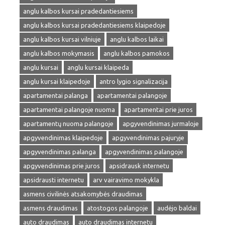
anglu kalbos kursai pradedantiesiems
anglu kalbos kursai pradedantiesiems klaipedoje
anglu kalbos kursai vilniuje
anglu kalbos laikai
anglu kalbos mokymasis
anglu kalbos pamokos
anglu kursai
anglu kursai klaipeda
anglu kursai klaipedoje
antro lygio signalizacija
apartamentai palanga
apartamentai palangoje
apartamentai palangoje nuoma
apartamentai prie juros
apartamentų nuoma palangoje
apgyvendinimas jurmaloje
apgyvendinimas klaipedoje
apgyvendinimas pajuryje
apgyvendinimas palanga
apgyvendinimas palangoje
apgyvendinimas prie juros
apsidrausk internetu
apsidrausti internetu
arv vairavimo mokykla
asmens civilinės atsakomybės draudimas
asmens draudimas
atostogos palangoje
audėjo baldai
auto draudimas
auto draudimas internetu