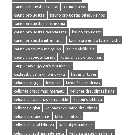
kauno aerouostas bilietai
kauno baldai
kauno oro uostas
kauno oro uostas bilietu kainos
kauno oro uostas informacija
kauno oro uostas tvarkarastis
kauno oro uosto
kauno oro uosto informacija
kauno oro uosto tvarkarastis
kauno vairavimo mokyklos
kauno viešbučiai
kauno viesbuciai kainos
kaupiamasis draudimas
kaupiamasis gyvybės draudimas
kazlausko vairavimo mokykla
kėdės virtuvei
kelione i anglija
keliones
kelionės draudimas
kelionės draudimas internetu
keliones draudimas kaina
keliones draudimas skaiciuokle
kelionės lėktuvu
keliones pigiau
keliones sveikatos draudimas
kelioninis draudimas
kelioniu bilietai
kelioniu bilietai lektuvu
kelionių draudimas
kelionių draudimas internetu
kelionių draudimas kaina