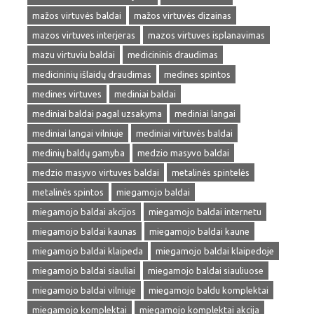
mažos virtuvės baldai
mažos virtuvės dizainas
mazos virtuves interjeras
mazos virtuves isplanavimas
mazu virtuviu baldai
medicininis draudimas
medicininių išlaidų draudimas
medines spintos
medines virtuves
mediniai baldai
mediniai baldai pagal uzsakyma
mediniai langai
mediniai langai vilniuje
mediniai virtuvės baldai
medinių baldų gamyba
medzio masyvo baldai
medzio masyvo virtuves baldai
metalinės spintelės
metalinės spintos
miegamojo baldai
miegamojo baldai akcijos
miegamojo baldai internetu
miegamojo baldai kaunas
miegamojo baldai kaune
miegamojo baldai klaipeda
miegamojo baldai klaipedoje
miegamojo baldai siauliai
miegamojo baldai siauliuose
miegamojo baldai vilniuje
miegamojo baldu komplektai
miegamojo komplektai
miegamojo komplektai akcija