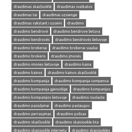
draudimas skaičiuoklė
draudimas sveikatos
draudimas tai
draudimas uzsienyje
draudimas vykstant i uzsieni
draudimo
draudimo bendrovė
draudimo bendrove lietuva
draudimo bendrovės
draudimo bendrovės lietuvoje
draudimo brokeriai
draudimo brokeriai siauliai
draudimo brokeris
draudimo įmonės
draudimo imones lietuvoje
draudimo kaina
draudimo kainos
draudimo kainos skaičiuoklė
draudimo kompanija
draudimo kompanija compensa
draudimo kompanija gjensidige
draudimo kompanijos
draudimo kompanijos lietuvoje
draudimo nuolaida
draudimo pasiulymai
draudimo paslaugos
draudimo perrasymas
draudimo polisas
draudimo skaičiuoklė
draudimo skaiciuokle bta
draudimo skaiciuokle internetu
draudimo skaiciuokles