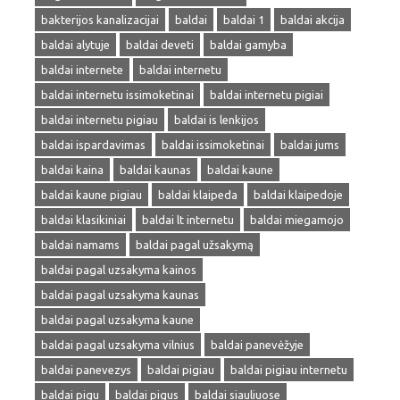
bakterijos kanalizacijai
baldai
baldai 1
baldai akcija
baldai alytuje
baldai deveti
baldai gamyba
baldai internete
baldai internetu
baldai internetu issimoketinai
baldai internetu pigiai
baldai internetu pigiau
baldai is lenkijos
baldai ispardavimas
baldai issimoketinai
baldai jums
baldai kaina
baldai kaunas
baldai kaune
baldai kaune pigiau
baldai klaipeda
baldai klaipedoje
baldai klasikiniai
baldai lt internetu
baldai miegamojo
baldai namams
baldai pagal užsakymą
baldai pagal uzsakyma kainos
baldai pagal uzsakyma kaunas
baldai pagal uzsakyma kaune
baldai pagal uzsakyma vilnius
baldai panevėžyje
baldai panevezys
baldai pigiau
baldai pigiau internetu
baldai pigu
baldai pigus
baldai siauliuose