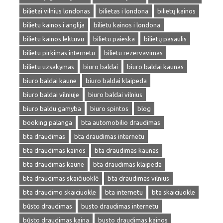
bilietai vilnius londonas
bilietas i londona
bilietų kainos
bilietu kainos i anglija
bilietu kainos i londona
bilietu kainos lektuvu
bilietu paieska
bilietų pasaulis
bilietu pirkimas internetu
bilietu rezervavimas
bilietu uzsakymas
biuro baldai
biuro baldai kaunas
biuro baldai kaune
biuro baldai klaipeda
biuro baldai vilniuje
biuro baldai vilnius
biuro baldu gamyba
biuro spintos
blog
booking palanga
bta automobilio draudimas
bta draudimas
bta draudimas internetu
bta draudimas kainos
bta draudimas kaunas
bta draudimas kaune
bta draudimas klaipeda
bta draudimas skaičiuoklė
bta draudimas vilnius
bta draudimo skaiciuokle
bta internetu
bta skaiciuokle
būsto draudimas
busto draudimas internetu
būsto draudimas kaina
busto draudimas kainos