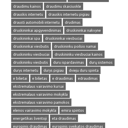
draudimu kainos
draudimu skaiciuokle
drauskis internetu
drauskis internetu pigiau
drausti automobili internetu
drudimas
druskininkai apgyvendinimas
druskininkai nakvyne
druskininkai spa
druskininkai viesbuciai
druskininkai viesbutis
druskininku poilsio namai
druskininku viesbuciai
druskininku viesbuciai kainos
druskininku viesbutis
duru ispardavimas
durų sistemos
durys internetu
durys pigiau
dvieju duru spinta
e bilietai
e bilietas
e draudimas
edraudimas
ekstremalaus vairavimo kursai
ekstremalaus vairavimo mokykla
ekstremalaus vairavimo pamokos
elenos vairavimo mokykla
emira spintos
energetikas šventoji
eta draudimas
europinis draudimas
europinis sveikatos draudimas