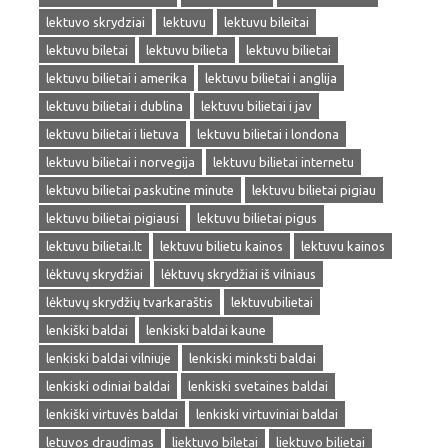
lektuvo skrydziai
lektuvu
lektuvu bileitai
lektuvu biletai
lektuvu bilieta
lektuvu bilietai
lektuvu bilietai i amerika
lektuvu bilietai i anglija
lektuvu bilietai i dublina
lektuvu bilietai i jav
lektuvu bilietai i lietuva
lektuvu bilietai i londona
lektuvu bilietai i norvegija
lektuvu bilietai internetu
lektuvu bilietai paskutine minute
lektuvu bilietai pigiau
lektuvu bilietai pigiausi
lektuvu bilietai pigus
lektuvu bilietai.lt
lektuvu bilietu kainos
lektuvu kainos
lėktuvų skrydžiai
lėktuvų skrydžiai iš vilniaus
lėktuvų skrydžių tvarkaraštis
lektuvubilietai
lenkiški baldai
lenkiski baldai kaune
lenkiski baldai vilniuje
lenkiski minksti baldai
lenkiski odiniai baldai
lenkiski svetaines baldai
lenkiški virtuvės baldai
lenkiski virtuviniai baldai
letuvos draudimas
liektuvo biletai
liektuvo bilietai