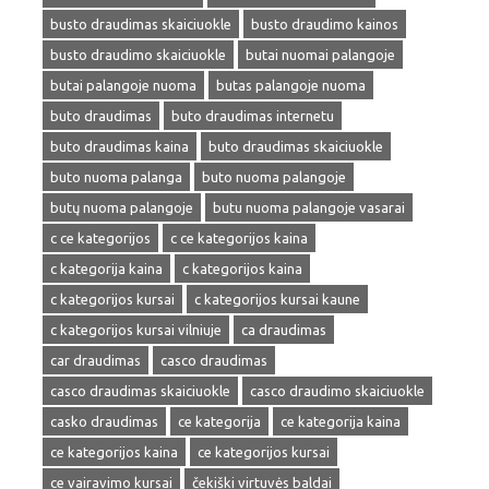
busto draudimas skaiciuokle
busto draudimo kainos
busto draudimo skaiciuokle
butai nuomai palangoje
butai palangoje nuoma
butas palangoje nuoma
buto draudimas
buto draudimas internetu
buto draudimas kaina
buto draudimas skaiciuokle
buto nuoma palanga
buto nuoma palangoje
butų nuoma palangoje
butu nuoma palangoje vasarai
c ce kategorijos
c ce kategorijos kaina
c kategorija kaina
c kategorijos kaina
c kategorijos kursai
c kategorijos kursai kaune
c kategorijos kursai vilniuje
ca draudimas
car draudimas
casco draudimas
casco draudimas skaiciuokle
casco draudimo skaiciuokle
casko draudimas
ce kategorija
ce kategorija kaina
ce kategorijos kaina
ce kategorijos kursai
ce vairavimo kursai
čekiški virtuvės baldai