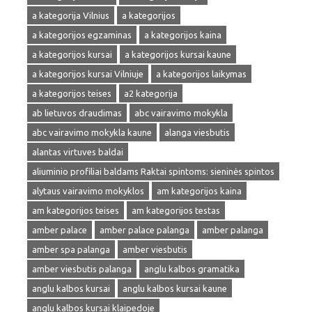
a kategorija Vilnius
a kategorijos
a kategorijos egzaminas
a kategorijos kaina
a kategorijos kursai
a kategorijos kursai kaune
a kategorijos kursai Vilniuje
a kategorijos laikymas
a kategorijos teises
a2 kategorija
ab lietuvos draudimas
abc vairavimo mokykla
abc vairavimo mokykla kaune
alanga viesbutis
alantas virtuves baldai
aliuminio profiliai baldams Raktai spintoms: sieninės spintos
alytaus vairavimo mokyklos
am kategorijos kaina
am kategorijos teises
am kategorijos testas
amber palace
amber palace palanga
amber palanga
amber spa palanga
amber viesbutis
amber viesbutis palanga
anglu kalbos gramatika
anglu kalbos kursai
anglu kalbos kursai kaune
anglu kalbos kursai klaipedoje