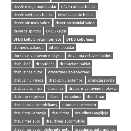
deveti miegamojo baldai
dėvėti odiniai baldai
deveti svetaines baldai
deveti vaikiski baldai
dėvėti virtuvės baldai
deveti virtuviniai baldai
devetos spintos
DFDS keltai
DFDS keltu bilietai internetu
DFDS keltu linija
diemedis palanga
diforma baldai
dorkanas vairavimo mokykla
dovanoja virtuves baldus
drabužinė
drabužinės
drabuzines baldai
drabuzines durys
drabuzines isplanavimas
drabuziniu iranga
drabuziniu sistemos
drabužių spinta
drabuziu spintos
dradimas
draiveris vairavimo mokykla
drakono skrydziai
draud
draudima
draudimai
draudimai automobiliams
draudimai internetu
draudimai lietuvoje
draudimas
draudimas anglijoje
draudimas auto
draudimas automobilio
draudimas automobilio internetu
draudimas automobiliui