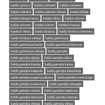
baldai spintos
baldai svetainei
baldai svetaines
baldai vaikams
baldai vaikams vilniuje
baldai vilniuje
baldai vilniuje kainos
baldai vilnius
baldai virtuvei
baldai virtuves
baldai visiems
baldai.lt kaunas
baldai.lt vilnius
baldu dizainas
baldu furnitura internetu
baldu furnitura vilniuje
baldų gamintojai
baldu gamintojai kaune
baldu gamintojai lietuvoje
baldu gamintojai vilniuje
baldų gamyba
baldu gamyba alytuje
baldu gamyba alytus
baldų gamyba kaunas
baldų gamyba kaune
baldu gamyba klaipeda
baldų gamyba klaipėdoje
baldu gamyba pagal uzsakyma
baldu gamyba panevezyje
baldu gamyba panevezys
baldu gamyba plungeje
baldu gamyba siauliai
baldu gamyba siauliuose
baldu gamyba telsiuose
baldu gamyba utenoje
baldų gamyba vilniuje
baldų gamyba vilnius