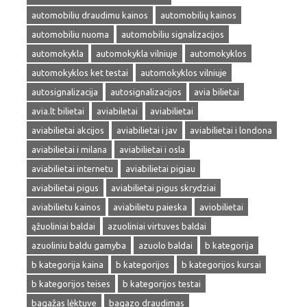
automobiliu draudimu kainos
automobilių kainos
automobiliu nuoma
automobiliu signalizacijos
automokykla
automokykla vilniuje
automokyklos
automokyklos ket testai
automokyklos vilniuje
autosignalizacija
autosignalizacijos
avia bilietai
avia.lt bilietai
aviabiletai
aviabilietai
aviabilietai akcijos
aviabilietai i jav
aviabilietai i londona
aviabilietai i milana
aviabilietai i osla
aviabilietai internetu
aviabilietai pigiau
aviabilietai pigus
aviabilietai pigus skrydziai
aviabilietu kainos
aviabilietu paieska
aviobilietai
ąžuoliniai baldai
azuoliniai virtuves baldai
azuoliniu baldu gamyba
azuolo baldai
b kategorija
b kategorija kaina
b kategorijos
b kategorijos kursai
b kategorijos teises
b kategorijos testai
bagažas lėktuve
bagazo draudimas