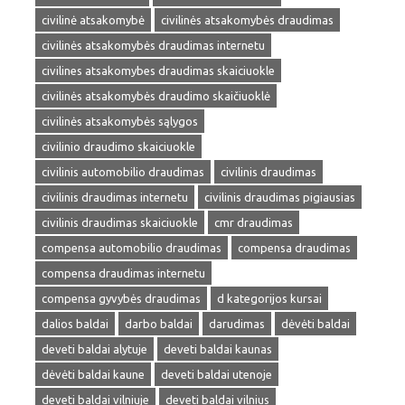
civilinė atsakomybė
civilinės atsakomybės draudimas
civilinės atsakomybės draudimas internetu
civilines atsakomybes draudimas skaiciuokle
civilinės atsakomybės draudimo skaičiuoklė
civilinės atsakomybės sąlygos
civilinio draudimo skaiciuokle
civilinis automobilio draudimas
civilinis draudimas
civilinis draudimas internetu
civilinis draudimas pigiausias
civilinis draudimas skaiciuokle
cmr draudimas
compensa automobilio draudimas
compensa draudimas
compensa draudimas internetu
compensa gyvybės draudimas
d kategorijos kursai
dalios baldai
darbo baldai
darudimas
dėvėti baldai
deveti baldai alytuje
deveti baldai kaunas
dėvėti baldai kaune
deveti baldai utenoje
deveti baldai vilniuje
deveti baldai vilnius