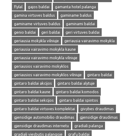
flylal
gajos baldai
gamanta hotel palanga
gamina virtuves baldus
gaminame baldus
gaminame virtuves baldus
gaminami baldai
genio baldai
geri baldai
geri virtuves baldai
geriausia mokykla vilniuje
geriausia vairavimo mokykla
geriausia vairavimo mokykla kaune
geriausia vairavimo mokykla vilniuje
geriausios vairavimo mokyklos
geriausios vairavimo mokyklos vilniuje
gintaro baldai
gintaro baldai akcijos
gintaro baldai alytuje
gintaro baldai kaune
gintaro baldai komodos
gintaro baldai sekcijos
gintaro baldai spintos
gintaro baldai virtuves komplektai
givybes draudimas
gjensidige automobilio draudimas
gjensidige draudimas
gjensidige draudimas internetu
gradiali palanga
gradiali viesbutis palangoje
grafų baldai