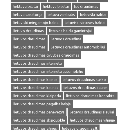
liektuvu biletai
liektuvu bilietai
liet draudimas
lietuva sanatorija
lietuva viesbutis
lietuviški baldai
lietuviski miegamojo baldai
lietuviski virtuves baldai
lietuvo draudimas
lietuvos baldu gamintojai
lietuvos darudimas
lietuvos draudima
lietuvos draudimas
lietuvos draudimas automobiliui
lietuvos draudimas gyvybes draudimas
lietuvos draudimas internetu
lietuvos draudimas internetu automobilio
lietuvos draudimas kainos
lietuvos draudimas kasko
lietuvos draudimas kaunas
lietuvos draudimas kaune
lietuvos draudimas klaipeda
lietuvos draudimas kontaktai
lietuvos draudimas pagalba kelyje
lietuvos draudimas panevezys
lietuvos draudimas siauliai
lietuvos draudimas skaiciuokle
lietuvos draudimas vilniuje
lietuvos draudimas vilnius
lietuvos draudimas.lt