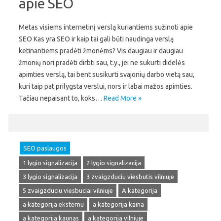
apie SEO
Metas visiems internetinį verslą kuriantiems sužinoti apie
SEO Kas yra SEO ir kaip tai gali būti naudinga verslą
ketinantiems pradėti žmonėms? Vis daugiau ir daugiau
žmonių nori pradėti dirbti sau, t.y., jei ne sukurti didelės
apimties verslą, tai bent susikurti svajonių darbo vietą sau,
kuri taip pat prilygsta verslui, nors ir labai mažos apimties.
Tačiau nepaisant to, koks…
Read More »
SEO paslaugos
1 lygio signalizacija
2 lygio signalizacija
3 lygio signalizacija
3 zvaigzduciu viesbutis vilniuje
5 zvaigzduciu viesbuciai vilniuje
A kategorija
a kategorija eksternu
a kategorija kaina
a kategorija kaunas
a kategorija vilniuje