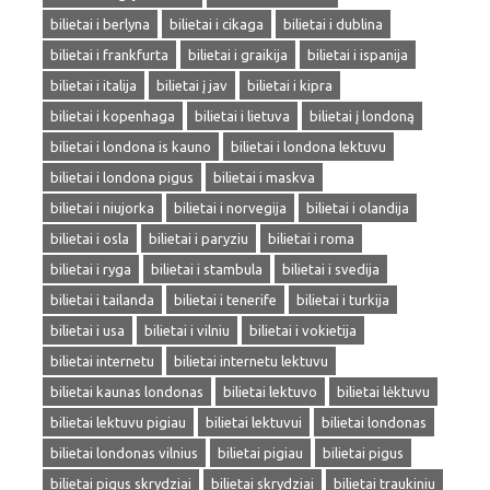
bilietai i berlyna
bilietai i cikaga
bilietai i dublina
bilietai i frankfurta
bilietai i graikija
bilietai i ispanija
bilietai i italija
bilietai į jav
bilietai i kipra
bilietai i kopenhaga
bilietai i lietuva
bilietai į londoną
bilietai i londona is kauno
bilietai i londona lektuvu
bilietai i londona pigus
bilietai i maskva
bilietai i niujorka
bilietai i norvegija
bilietai i olandija
bilietai i osla
bilietai i paryziu
bilietai i roma
bilietai i ryga
bilietai i stambula
bilietai i svedija
bilietai i tailanda
bilietai i tenerife
bilietai i turkija
bilietai i usa
bilietai i vilniu
bilietai i vokietija
bilietai internetu
bilietai internetu lektuvu
bilietai kaunas londonas
bilietai lektuvo
bilietai lėktuvu
bilietai lektuvu pigiau
bilietai lektuvui
bilietai londonas
bilietai londonas vilnius
bilietai pigiau
bilietai pigus
bilietai pigus skrydziai
bilietai skrydziai
bilietai traukiniu