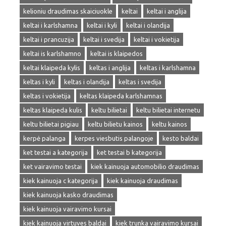
kelioniu draudimas skaiciuokle
keltai
keltai i anglija
keltai i karlshamna
keltai i kyli
keltai i olandija
keltai i prancuzija
keltai i svedija
keltai i vokietija
keltai is karlshamno
keltai is klaipedos
keltai klaipeda kylis
keltas i anglija
keltas i karlshamna
keltas i kyli
keltas i olandija
keltas i svedija
keltas i vokietija
keltas klaipeda karlshamnas
keltas klaipeda kulis
keltu bilietai
keltu bilietai internetu
keltu bilietai pigiau
keltu bilietu kainos
keltu kainos
kerpė palanga
kerpes viesbutis palangoje
kesto baldai
ket testai a kategorija
ket testai b kategorija
ket vairavimo testai
kiek kainuoja automobilio draudimas
kiek kainuoja c kategorija
kiek kainuoja draudimas
kiek kainuoja kasko draudimas
kiek kainuoja vairavimo kursai
kiek kainuoja virtuves baldai
kiek trunka vairavimo kursai