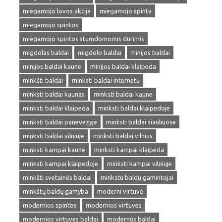
miegamojo lovos akcija
miegamojo spinta
miegamojo spintos
miegamojo spintos stumdomomis durimis
migdolas baldai
migdolo baldai
minijos baldai
minijos baldai kaune
minijos baldai klaipeda
minkšti baldai
minksti baldai internetu
minksti baldai kaunas
minksti baldai kaune
minksti baldai klaipeda
minksti baldai klaipedoje
minksti baldai panevezyje
minksti baldai siauliuose
minksti baldai vilniuje
minksti baldai vilnius
minksti kampai kaune
minksti kampai klaipeda
minksti kampai klaipedoje
minksti kampai vilniuje
minkšti svetainės baldai
minkstu baldu gamintojai
minkštų baldų gamyba
moderni virtuvė
modernios spintos
modernios virtuves
modernios virtuves baldai
modernūs baldai