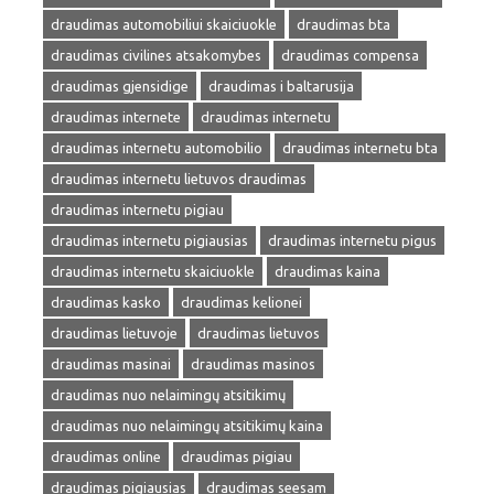
draudimas automobiliui skaiciuokle
draudimas bta
draudimas civilines atsakomybes
draudimas compensa
draudimas gjensidige
draudimas i baltarusija
draudimas internete
draudimas internetu
draudimas internetu automobilio
draudimas internetu bta
draudimas internetu lietuvos draudimas
draudimas internetu pigiau
draudimas internetu pigiausias
draudimas internetu pigus
draudimas internetu skaiciuokle
draudimas kaina
draudimas kasko
draudimas kelionei
draudimas lietuvoje
draudimas lietuvos
draudimas masinai
draudimas masinos
draudimas nuo nelaimingų atsitikimų
draudimas nuo nelaimingų atsitikimų kaina
draudimas online
draudimas pigiau
draudimas pigiausias
draudimas seesam