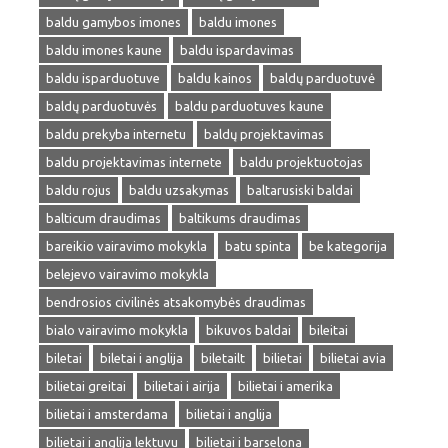
baldu gamybos imones
baldu imones
baldu imones kaune
baldu ispardavimas
baldu isparduotuve
baldu kainos
baldų parduotuvė
baldų parduotuvės
baldu parduotuves kaune
baldu prekyba internetu
baldų projektavimas
baldu projektavimas internete
baldu projektuotojas
baldu rojus
baldu uzsakymas
baltarusiski baldai
balticum draudimas
baltikums draudimas
bareikio vairavimo mokykla
batu spinta
be kategorija
belejevo vairavimo mokykla
bendrosios civilinės atsakomybės draudimas
bialo vairavimo mokykla
bikuvos baldai
bileitai
biletai
biletai i anglija
biletailt
bilietai
bilietai avia
bilietai greitai
bilietai i airija
bilietai i amerika
bilietai i amsterdama
bilietai i anglija
bilietai i anglija lektuvu
bilietai i barselona