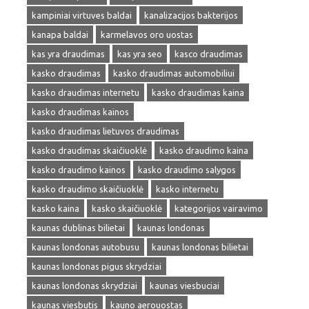
kampiniai virtuves baldai
kanalizacijos bakterijos
kanapa baldai
karmelavos oro uostas
kas yra draudimas
kas yra seo
kasco draudimas
kasko draudimas
kasko draudimas automobiliui
kasko draudimas internetu
kasko draudimas kaina
kasko draudimas kainos
kasko draudimas lietuvos draudimas
kasko draudimas skaičiuoklė
kasko draudimo kaina
kasko draudimo kainos
kasko draudimo salygos
kasko draudimo skaičiuoklė
kasko internetu
kasko kaina
kasko skaičiuoklė
kategorijos vairavimo
kaunas dublinas bilietai
kaunas londonas
kaunas londonas autobusu
kaunas londonas bilietai
kaunas londonas pigus skrydziai
kaunas londonas skrydziai
kaunas viesbuciai
kaunas viesbutis
kauno aerouostas