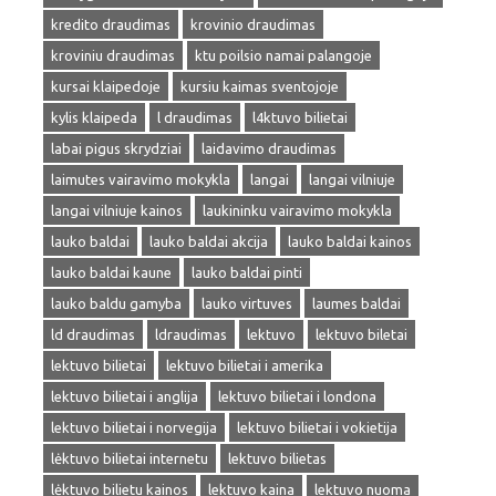
kredito draudimas
krovinio draudimas
kroviniu draudimas
ktu poilsio namai palangoje
kursai klaipedoje
kursiu kaimas sventojoje
kylis klaipeda
l draudimas
l4ktuvo bilietai
labai pigus skrydziai
laidavimo draudimas
laimutes vairavimo mokykla
langai
langai vilniuje
langai vilniuje kainos
laukininku vairavimo mokykla
lauko baldai
lauko baldai akcija
lauko baldai kainos
lauko baldai kaune
lauko baldai pinti
lauko baldu gamyba
lauko virtuves
laumes baldai
ld draudimas
ldraudimas
lektuvo
lektuvo biletai
lektuvo bilietai
lektuvo bilietai i amerika
lektuvo bilietai i anglija
lektuvo bilietai i londona
lektuvo bilietai i norvegija
lektuvo bilietai i vokietija
lėktuvo bilietai internetu
lektuvo bilietas
lėktuvo bilietu kainos
lektuvo kaina
lektuvo nuoma