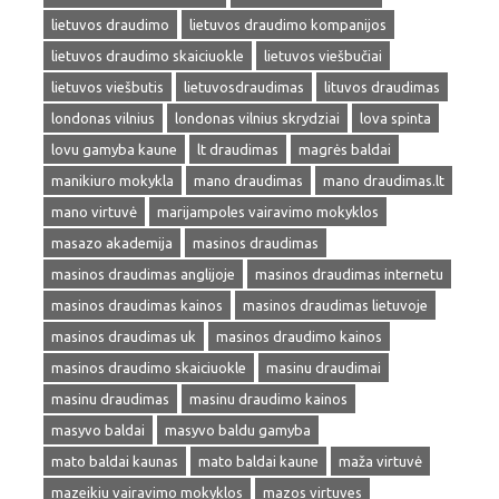
lietuvos draudimo
lietuvos draudimo kompanijos
lietuvos draudimo skaiciuokle
lietuvos viešbučiai
lietuvos viešbutis
lietuvosdraudimas
lituvos draudimas
londonas vilnius
londonas vilnius skrydziai
lova spinta
lovu gamyba kaune
lt draudimas
magrės baldai
manikiuro mokykla
mano draudimas
mano draudimas.lt
mano virtuvė
marijampoles vairavimo mokyklos
masazo akademija
masinos draudimas
masinos draudimas anglijoje
masinos draudimas internetu
masinos draudimas kainos
masinos draudimas lietuvoje
masinos draudimas uk
masinos draudimo kainos
masinos draudimo skaiciuokle
masinu draudimai
masinu draudimas
masinu draudimo kainos
masyvo baldai
masyvo baldu gamyba
mato baldai kaunas
mato baldai kaune
maža virtuvė
mazeikiu vairavimo mokyklos
mazos virtuves