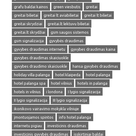
grafu baldai kainos
green viesbutis
greitai
greitai bilietai
greitai lt aviabilietai
greitai lt bilietai
greitai skrydziai
greitai.lt lektuvu bilietai
greitai.lt skrydžiai
gsm saugos sistemos
gsm signalizacija
gyvybės draudimas
gyvybes draudimas internetu
gyvybes draudimas kaina
gyvybes draudimas skaiciuokle
gyvybes draudimo skaiciuokle
hansa gyvybės draudimas
holiday villa palanga
hotel klaipeda
hotel palanga
hotel palanga spa
hotel vilnius
hotels in palanga
hotels in vilnius
i londona
I lygio signalizacija
II lygio signalizacija
III lygio signalizacija
ikonikovo vairavimo mokykla vilniuje
įmontuojamos spintos
info hotel palanga
internetu pigiau
investicinis draudimas
investicinis gyvybės draudimas
isskirtiniai baldai