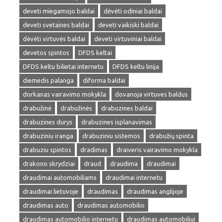
deveti miegamojo baldai
dėvėti odiniai baldai
deveti svetaines baldai
deveti vaikiski baldai
dėvėti virtuvės baldai
deveti virtuviniai baldai
devetos spintos
DFDS keltai
DFDS keltu bilietai internetu
DFDS keltu linija
diemedis palanga
diforma baldai
dorkanas vairavimo mokykla
dovanoja virtuves baldus
drabužinė
drabužinės
drabuzines baldai
drabuzines durys
drabuzines isplanavimas
drabuziniu iranga
drabuziniu sistemos
drabužių spinta
drabuziu spintos
dradimas
draiveris vairavimo mokykla
drakono skrydziai
draud
draudima
draudimai
draudimai automobiliams
draudimai internetu
draudimai lietuvoje
draudimas
draudimas anglijoje
draudimas auto
draudimas automobilio
draudimas automobilio internetu
draudimas automobiliui