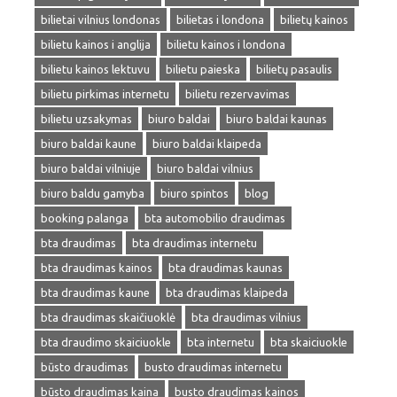
bilietai vilnius londonas
bilietas i londona
bilietų kainos
bilietu kainos i anglija
bilietu kainos i londona
bilietu kainos lektuvu
bilietu paieska
bilietų pasaulis
bilietu pirkimas internetu
bilietu rezervavimas
bilietu uzsakymas
biuro baldai
biuro baldai kaunas
biuro baldai kaune
biuro baldai klaipeda
biuro baldai vilniuje
biuro baldai vilnius
biuro baldu gamyba
biuro spintos
blog
booking palanga
bta automobilio draudimas
bta draudimas
bta draudimas internetu
bta draudimas kainos
bta draudimas kaunas
bta draudimas kaune
bta draudimas klaipeda
bta draudimas skaičiuoklė
bta draudimas vilnius
bta draudimo skaiciuokle
bta internetu
bta skaiciuokle
būsto draudimas
busto draudimas internetu
būsto draudimas kaina
busto draudimas kainos