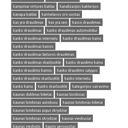
kampiniai virtuves baldai
kanalizacijos bakterijos
kanapa baldai
karmelavos oro uostas
kas yra draudimas
kas yra seo
kasco draudimas
kasko draudimas
kasko draudimas automobiliui
kasko draudimas internetu
kasko draudimas kaina
kasko draudimas kainos
kasko draudimas lietuvos draudimas
kasko draudimas skaičiuoklė
kasko draudimo kaina
kasko draudimo kainos
kasko draudimo salygos
kasko draudimo skaičiuoklė
kasko internetu
kasko kaina
kasko skaičiuoklė
kategorijos vairavimo
kaunas dublinas bilietai
kaunas londonas
kaunas londonas autobusu
kaunas londonas bilietai
kaunas londonas pigus skrydziai
kaunas londonas skrydziai
kaunas viesbuciai
kaunas viesbutis
kauno aerouostas