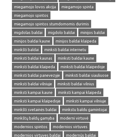
miegamojo lovos akcija
miegamojo spinta
miegamojo spintos
miegamojo spintos stumdomomis durimis
migdolas baldai
migdolo baldai
minijos baldai
minijos baldai kaune
minijos baldai klaipeda
minkšti baldai
minksti baldai internetu
minksti baldai kaunas
minksti baldai kaune
minksti baldai klaipeda
minksti baldai klaipedoje
minksti baldai panevezyje
minksti baldai siauliuose
minksti baldai vilniuje
minksti baldai vilnius
minksti kampai kaune
minksti kampai klaipeda
minksti kampai klaipedoje
minksti kampai vilniuje
minkšti svetainės baldai
minkstu baldu gamintojai
minkštų baldų gamyba
moderni virtuvė
modernios spintos
modernios virtuves
modernios virtuves baldai
modernūs baldai