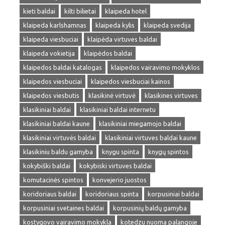
kieti baldai
kilti bilietai
klaipeda hotel
klaipeda karlshamnas
klaipeda kylis
klaipeda svedija
klaipeda viesbuciai
klaipėda virtuves baldai
klaipeda vokietija
klaipėdos baldai
klaipedos baldai katalogas
klaipedos vairavimo mokyklos
klaipedos viesbuciai
klaipedos viesbuciai kainos
klaipedos viesbutis
klasikinė virtuvė
klasikines virtuves
klasikiniai baldai
klasikiniai baldai internetu
klasikiniai baldai kaune
klasikiniai miegamojo baldai
klasikiniai virtuvės baldai
klasikiniai virtuves baldai kaune
klasikiniu baldu gamyba
knygu spinta
knygų spintos
kokybiški baldai
kokybiski virtuves baldai
komutacinės spintos
konvejerio juostos
koridoriaus baldai
koridoriaus spinta
korpusiniai baldai
korpusiniai svetaines baldai
korpusinių baldų gamyba
kostygovo vairavimo mokykla
kotedzu nuoma palangoje