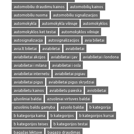
automobiliu draudimu kainos
automobilių kainos
automobiliu nuoma
automobiliu signalizacijos
automokykla
automokykla vilniuje
automokyklos
automokyklos ket testai
automokyklos vilniuje
autosignalizacija
autosignalizacijos
avia bilietai
avia.lt bilietai
aviabiletai
aviabilietai
aviabilietai akcijos
aviabilietai i jav
aviabilietai i londona
aviabilietai i milana
aviabilietai i osla
aviabilietai internetu
aviabilietai pigiau
aviabilietai pigus
aviabilietai pigus skrydziai
aviabilietu kainos
aviabilietu paieska
aviobilietai
ąžuoliniai baldai
azuoliniai virtuves baldai
azuoliniu baldu gamyba
azuolo baldai
b kategorija
b kategorija kaina
b kategorijos
b kategorijos kursai
b kategorijos teises
b kategorijos testai
bagažas lėktuve
bagazo draudimas