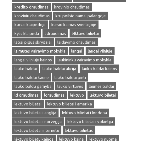
kredito draudimas
krovinio draudimas
kroviniu draudimas
ktu poilsio namai palangoje
kursai klaipedoje
kursiu kaimas sventojoje
kylis klaipeda
l draudimas
l4ktuvo bilietai
labai pigus skrydziai
laidavimo draudimas
laimutes vairavimo mokykla
langai
langai vilniuje
langai vilniuje kainos
laukininku vairavimo mokykla
lauko baldai
lauko baldai akcija
lauko baldai kainos
lauko baldai kaune
lauko baldai pinti
lauko baldu gamyba
lauko virtuves
laumes baldai
ld draudimas
ldraudimas
lektuvo
lektuvo biletai
lektuvo bilietai
lektuvo bilietai i amerika
lektuvo bilietai i anglija
lektuvo bilietai i londona
lektuvo bilietai i norvegija
lektuvo bilietai i vokietija
lėktuvo bilietai internetu
lektuvo bilietas
lėktuvo bilietu kainos
lektuvo kaina
lektuvo nuoma