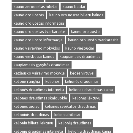
kauno aerouostas bilietai
kauno baldai
kauno oro uostas
kauno oro uostas bilietu kainos
kauno oro uostas informacija
kauno oro uostas tvarkarastis
kauno oro uosto
kauno oro uosto informacija
kauno oro uosto tvarkarastis
kauno vairavimo mokyklos
kauno viešbučiai
kauno viesbuciai kainos
kaupiamasis draudimas
kaupiamasis gyvybės draudimas
kazlausko vairavimo mokykla
kėdės virtuvei
kelione i anglija
keliones
kelionės draudimas
kelionės draudimas internetu
keliones draudimas kaina
keliones draudimas skaiciuokle
kelionės lėktuvu
keliones pigiau
keliones sveikatos draudimas
kelioninis draudimas
kelioniu bilietai
kelioniu bilietai lektuvu
kelionių draudimas
kelionių draudimas internetu
kelionių draudimas kaina