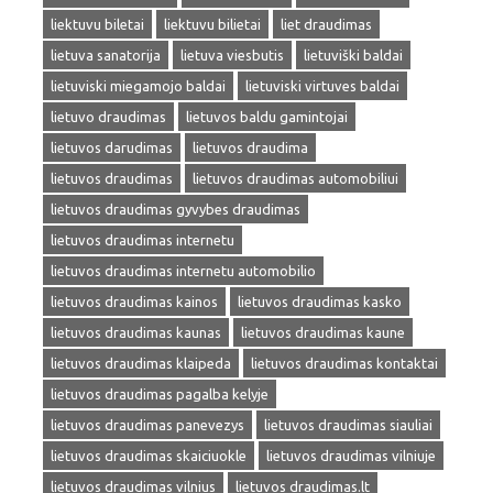
liektuvu biletai
liektuvu bilietai
liet draudimas
lietuva sanatorija
lietuva viesbutis
lietuviški baldai
lietuviski miegamojo baldai
lietuviski virtuves baldai
lietuvo draudimas
lietuvos baldu gamintojai
lietuvos darudimas
lietuvos draudima
lietuvos draudimas
lietuvos draudimas automobiliui
lietuvos draudimas gyvybes draudimas
lietuvos draudimas internetu
lietuvos draudimas internetu automobilio
lietuvos draudimas kainos
lietuvos draudimas kasko
lietuvos draudimas kaunas
lietuvos draudimas kaune
lietuvos draudimas klaipeda
lietuvos draudimas kontaktai
lietuvos draudimas pagalba kelyje
lietuvos draudimas panevezys
lietuvos draudimas siauliai
lietuvos draudimas skaiciuokle
lietuvos draudimas vilniuje
lietuvos draudimas vilnius
lietuvos draudimas.lt