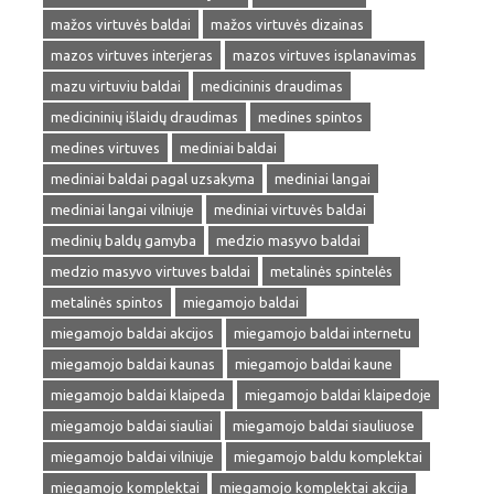
mažos virtuvės baldai
mažos virtuvės dizainas
mazos virtuves interjeras
mazos virtuves isplanavimas
mazu virtuviu baldai
medicininis draudimas
medicininių išlaidų draudimas
medines spintos
medines virtuves
mediniai baldai
mediniai baldai pagal uzsakyma
mediniai langai
mediniai langai vilniuje
mediniai virtuvės baldai
medinių baldų gamyba
medzio masyvo baldai
medzio masyvo virtuves baldai
metalinės spintelės
metalinės spintos
miegamojo baldai
miegamojo baldai akcijos
miegamojo baldai internetu
miegamojo baldai kaunas
miegamojo baldai kaune
miegamojo baldai klaipeda
miegamojo baldai klaipedoje
miegamojo baldai siauliai
miegamojo baldai siauliuose
miegamojo baldai vilniuje
miegamojo baldu komplektai
miegamojo komplektai
miegamojo komplektai akcija