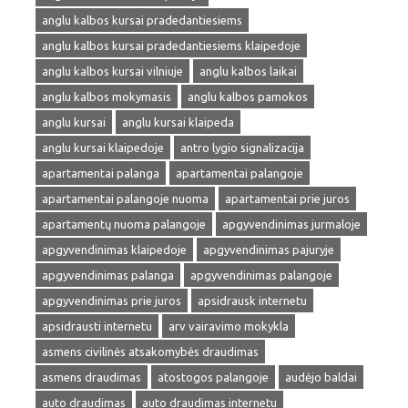
anglu kalbos kursai pradedantiesiems
anglu kalbos kursai pradedantiesiems klaipedoje
anglu kalbos kursai vilniuje
anglu kalbos laikai
anglu kalbos mokymasis
anglu kalbos pamokos
anglu kursai
anglu kursai klaipeda
anglu kursai klaipedoje
antro lygio signalizacija
apartamentai palanga
apartamentai palangoje
apartamentai palangoje nuoma
apartamentai prie juros
apartamentų nuoma palangoje
apgyvendinimas jurmaloje
apgyvendinimas klaipedoje
apgyvendinimas pajuryje
apgyvendinimas palanga
apgyvendinimas palangoje
apgyvendinimas prie juros
apsidrausk internetu
apsidrausti internetu
arv vairavimo mokykla
asmens civilinės atsakomybės draudimas
asmens draudimas
atostogos palangoje
audėjo baldai
auto draudimas
auto draudimas internetu