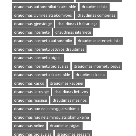
draudimas automobiliui skaiciuokle
draudimas bta
draudimas civilines atsakomybes
draudimas compensa
draudimas gjensidige
draudimas i baltarusija
draudimas internete
draudimas internetu
draudimas internetu automobilio
draudimas internetu bta
draudimas internetu lietuvos draudimas
draudimas internetu pigiau
draudimas internetu pigiausias
draudimas internetu pigus
draudimas internetu skaiciuokle
draudimas kaina
draudimas kasko
draudimas kelionei
draudimas lietuvoje
draudimas lietuvos
draudimas masinai
draudimas masinos
draudimas nuo nelaimingų atsitikimų
draudimas nuo nelaimingų atsitikimų kaina
draudimas online
draudimas pigiau
draudimas pigiausias
draudimas seesam