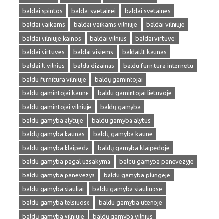
baldai spintos
baldai svetainei
baldai svetaines
baldai vaikams
baldai vaikams vilniuje
baldai vilniuje
baldai vilniuje kainos
baldai vilnius
baldai virtuvei
baldai virtuves
baldai visiems
baldai.lt kaunas
baldai.lt vilnius
baldu dizainas
baldu furnitura internetu
baldu furnitura vilniuje
baldų gamintojai
baldu gamintojai kaune
baldu gamintojai lietuvoje
baldu gamintojai vilniuje
baldų gamyba
baldu gamyba alytuje
baldu gamyba alytus
baldų gamyba kaunas
baldų gamyba kaune
baldu gamyba klaipeda
baldų gamyba klaipėdoje
baldu gamyba pagal uzsakyma
baldu gamyba panevezyje
baldu gamyba panevezys
baldu gamyba plungeje
baldu gamyba siauliai
baldu gamyba siauliuose
baldu gamyba telsiuose
baldu gamyba utenoje
baldų gamyba vilniuje
baldų gamyba vilnius