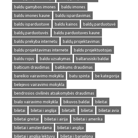
baldu gamybos imones
baldu imones
baldu imones kaune
baldu ispardavimas
baldu isparduotuve
baldu kainos
baldų parduotuvė
baldų parduotuvės
baldu parduotuves kaune
baldu prekyba internetu
baldų projektavimas
baldu projektavimas internete
baldu projektuotojas
baldu rojus
baldu uzsakymas
baltarusiski baldai
balticum draudimas
baltikums draudimas
bareikio vairavimo mokykla
batu spinta
be kategorija
belejevo vairavimo mokykla
bendrosios civilinės atsakomybės draudimas
bialo vairavimo mokykla
bikuvos baldai
bileitai
biletai
biletai i anglija
biletailt
bilietai
bilietai avia
bilietai greitai
bilietai i airija
bilietai i amerika
bilietai i amsterdama
bilietai i anglija
bilietai i anglija lektuvu
bilietai i barselona