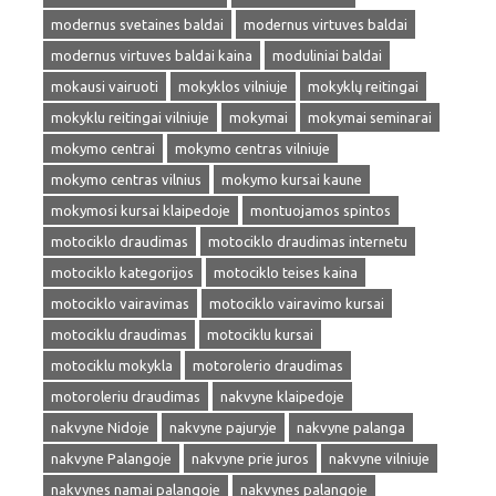
modernus svetaines baldai
modernus virtuves baldai
modernus virtuves baldai kaina
moduliniai baldai
mokausi vairuoti
mokyklos vilniuje
mokyklų reitingai
mokyklu reitingai vilniuje
mokymai
mokymai seminarai
mokymo centrai
mokymo centras vilniuje
mokymo centras vilnius
mokymo kursai kaune
mokymosi kursai klaipedoje
montuojamos spintos
motociklo draudimas
motociklo draudimas internetu
motociklo kategorijos
motociklo teises kaina
motociklo vairavimas
motociklo vairavimo kursai
motociklu draudimas
motociklu kursai
motociklu mokykla
motorolerio draudimas
motoroleriu draudimas
nakvyne klaipedoje
nakvyne Nidoje
nakvyne pajuryje
nakvyne palanga
nakvyne Palangoje
nakvyne prie juros
nakvyne vilniuje
nakvynes namai palangoje
nakvynes palangoje