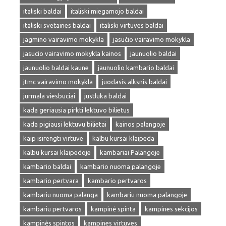
italiski baldai
italiski miegamojo baldai
italiski svetaines baldai
italiski virtuves baldai
jagmino vairavimo mokykla
jasučio vairavimo mokykla
jasucio vairavimo mokykla kainos
jaunuolio baldai
jaunuolio baldai kaune
jaunuolio kambario baldai
jtmc vairavimo mokykla
juodasis alksnis baldai
jurmala viesbuciai
justluka baldai
kada geriausia pirkti lektuvo bilietus
kada pigiausi lektuvu bilietai
kainos palangoje
kaip isirengti virtuve
kalbu kursai klaipeda
kalbu kursai klaipedoje
kambariai Palangoje
kambario baldai
kambario nuoma palangoje
kambario pertvara
kambario pertvaros
kambariu nuoma palanga
kambariu nuoma palangoje
kambariu pertvaros
kampinė spinta
kampines sekcijos
kampinės spintos
kampines virtuves