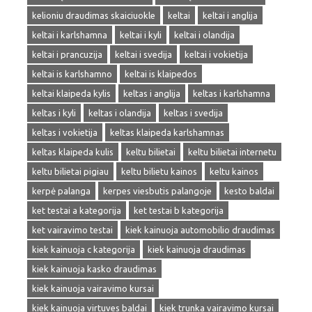
kelioniu draudimas skaiciuokle
keltai
keltai i anglija
keltai i karlshamna
keltai i kyli
keltai i olandija
keltai i prancuzija
keltai i svedija
keltai i vokietija
keltai is karlshamno
keltai is klaipedos
keltai klaipeda kylis
keltas i anglija
keltas i karlshamna
keltas i kyli
keltas i olandija
keltas i svedija
keltas i vokietija
keltas klaipeda karlshamnas
keltas klaipeda kulis
keltu bilietai
keltu bilietai internetu
keltu bilietai pigiau
keltu bilietu kainos
keltu kainos
kerpė palanga
kerpes viesbutis palangoje
kesto baldai
ket testai a kategorija
ket testai b kategorija
ket vairavimo testai
kiek kainuoja automobilio draudimas
kiek kainuoja c kategorija
kiek kainuoja draudimas
kiek kainuoja kasko draudimas
kiek kainuoja vairavimo kursai
kiek kainuoja virtuves baldai
kiek trunka vairavimo kursai