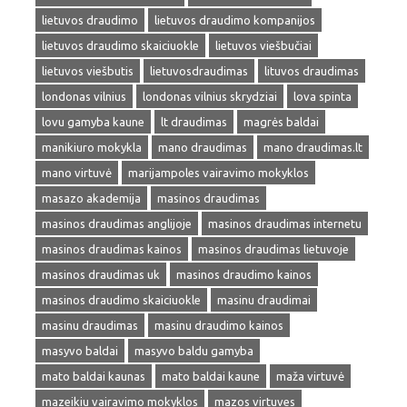
lietuvos draudimo
lietuvos draudimo kompanijos
lietuvos draudimo skaiciuokle
lietuvos viešbučiai
lietuvos viešbutis
lietuvosdraudimas
lituvos draudimas
londonas vilnius
londonas vilnius skrydziai
lova spinta
lovu gamyba kaune
lt draudimas
magrės baldai
manikiuro mokykla
mano draudimas
mano draudimas.lt
mano virtuvė
marijampoles vairavimo mokyklos
masazo akademija
masinos draudimas
masinos draudimas anglijoje
masinos draudimas internetu
masinos draudimas kainos
masinos draudimas lietuvoje
masinos draudimas uk
masinos draudimo kainos
masinos draudimo skaiciuokle
masinu draudimai
masinu draudimas
masinu draudimo kainos
masyvo baldai
masyvo baldu gamyba
mato baldai kaunas
mato baldai kaune
maža virtuvė
mazeikiu vairavimo mokyklos
mazos virtuves