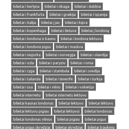
bilietai i berlyna
bilietai i cikaga
bilietai i dublina
bilietai i frankfurta
bilietai i graikija
bilietai i ispanija
bilietai i italija
bilietai į jav
bilietai i kipra
bilietai i kopenhaga
bilietai i lietuva
bilietai į londoną
bilietai i londona is kauno
bilietai i londona lektuvu
bilietai i londona pigus
bilietai i maskva
bilietai i niujorka
bilietai i norvegija
bilietai i olandija
bilietai i osla
bilietai i paryziu
bilietai i roma
bilietai i ryga
bilietai i stambula
bilietai i svedija
bilietai i tailanda
bilietai i tenerife
bilietai i turkija
bilietai i usa
bilietai i vilniu
bilietai i vokietija
bilietai internetu
bilietai internetu lektuvu
bilietai kaunas londonas
bilietai lektuvo
bilietai lėktuvu
bilietai lektuvu pigiau
bilietai lektuvui
bilietai londonas
bilietai londonas vilnius
bilietai pigiau
bilietai pigus
bilietai pigus skrydziai
bilietai skrydziai
bilietai traukiniu