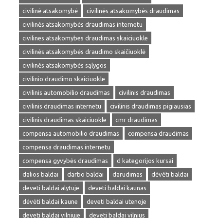
civilinė atsakomybė
civilinės atsakomybės draudimas
civilinės atsakomybės draudimas internetu
civilines atsakomybes draudimas skaiciuokle
civilinės atsakomybės draudimo skaičiuoklė
civilinės atsakomybės sąlygos
civilinio draudimo skaiciuokle
civilinis automobilio draudimas
civilinis draudimas
civilinis draudimas internetu
civilinis draudimas pigiausias
civilinis draudimas skaiciuokle
cmr draudimas
compensa automobilio draudimas
compensa draudimas
compensa draudimas internetu
compensa gyvybės draudimas
d kategorijos kursai
dalios baldai
darbo baldai
darudimas
dėvėti baldai
deveti baldai alytuje
deveti baldai kaunas
dėvėti baldai kaune
deveti baldai utenoje
deveti baldai vilniuje
deveti baldai vilnius