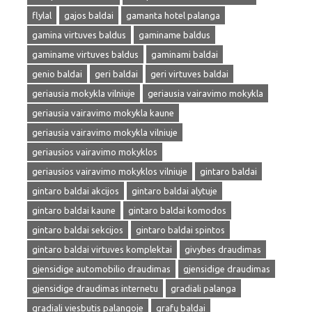
flylal
gajos baldai
gamanta hotel palanga
gamina virtuves baldus
gaminame baldus
gaminame virtuves baldus
gaminami baldai
genio baldai
geri baldai
geri virtuves baldai
geriausia mokykla vilniuje
geriausia vairavimo mokykla
geriausia vairavimo mokykla kaune
geriausia vairavimo mokykla vilniuje
geriausios vairavimo mokyklos
geriausios vairavimo mokyklos vilniuje
gintaro baldai
gintaro baldai akcijos
gintaro baldai alytuje
gintaro baldai kaune
gintaro baldai komodos
gintaro baldai sekcijos
gintaro baldai spintos
gintaro baldai virtuves komplektai
givybes draudimas
gjensidige automobilio draudimas
gjensidige draudimas
gjensidige draudimas internetu
gradiali palanga
gradiali viesbutis palangoje
grafų baldai