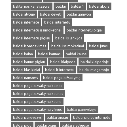
bakterijos kanalizacijai
baldai
baldai 1
baldai akcija
baldai alytuje
baldai deveti
baldai gamyba
baldai internete
baldai internetu
baldai internetu issimoketinai
baldai internetu pigiai
baldai internetu pigiau
baldai is lenkijos
baldai ispardavimas
baldai issimoketinai
baldai jums
baldai kaina
baldai kaunas
baldai kaune
baldai kaune pigiau
baldai klaipeda
baldai klaipedoje
baldai klasikiniai
baldai lt internetu
baldai miegamojo
baldai namams
baldai pagal užsakymą
baldai pagal uzsakyma kainos
baldai pagal uzsakyma kaunas
baldai pagal uzsakyma kaune
baldai pagal uzsakyma vilnius
baldai panevėžyje
baldai panevezys
baldai pigiau
baldai pigiau internetu
baldai pigu
baldai pigus
baldai siauliuose