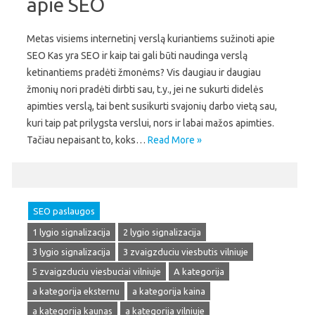
apie SEO
Metas visiems internetinį verslą kuriantiems sužinoti apie
SEO Kas yra SEO ir kaip tai gali būti naudinga verslą
ketinantiems pradėti žmonėms? Vis daugiau ir daugiau
žmonių nori pradėti dirbti sau, t.y., jei ne sukurti didelės
apimties verslą, tai bent susikurti svajonių darbo vietą sau,
kuri taip pat prilygsta verslui, nors ir labai mažos apimties.
Tačiau nepaisant to, koks…
Read More »
SEO paslaugos
1 lygio signalizacija
2 lygio signalizacija
3 lygio signalizacija
3 zvaigzduciu viesbutis vilniuje
5 zvaigzduciu viesbuciai vilniuje
A kategorija
a kategorija eksternu
a kategorija kaina
a kategorija kaunas
a kategorija vilniuje