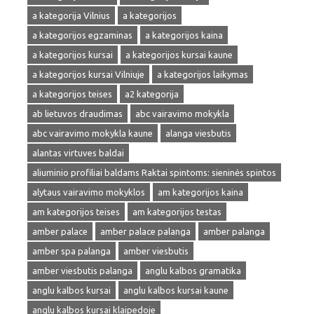
a kategorija Vilnius
a kategorijos
a kategorijos egzaminas
a kategorijos kaina
a kategorijos kursai
a kategorijos kursai kaune
a kategorijos kursai Vilniuje
a kategorijos laikymas
a kategorijos teises
a2 kategorija
ab lietuvos draudimas
abc vairavimo mokykla
abc vairavimo mokykla kaune
alanga viesbutis
alantas virtuves baldai
aliuminio profiliai baldams Raktai spintoms: sieninės spintos
alytaus vairavimo mokyklos
am kategorijos kaina
am kategorijos teises
am kategorijos testas
amber palace
amber palace palanga
amber palanga
amber spa palanga
amber viesbutis
amber viesbutis palanga
anglu kalbos gramatika
anglu kalbos kursai
anglu kalbos kursai kaune
anglu kalbos kursai klaipedoje