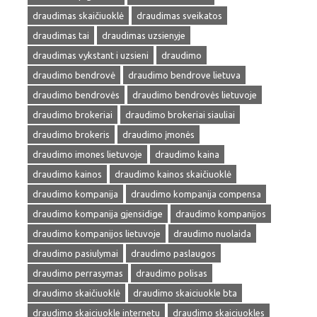
draudimas skaičiuoklė
draudimas sveikatos
draudimas tai
draudimas uzsienyje
draudimas vykstant i uzsieni
draudimo
draudimo bendrovė
draudimo bendrove lietuva
draudimo bendrovės
draudimo bendrovės lietuvoje
draudimo brokeriai
draudimo brokeriai siauliai
draudimo brokeris
draudimo įmonės
draudimo imones lietuvoje
draudimo kaina
draudimo kainos
draudimo kainos skaičiuoklė
draudimo kompanija
draudimo kompanija compensa
draudimo kompanija gjensidige
draudimo kompanijos
draudimo kompanijos lietuvoje
draudimo nuolaida
draudimo pasiulymai
draudimo paslaugos
draudimo perrasymas
draudimo polisas
draudimo skaičiuoklė
draudimo skaiciuokle bta
draudimo skaiciuokle internetu
draudimo skaiciuokles