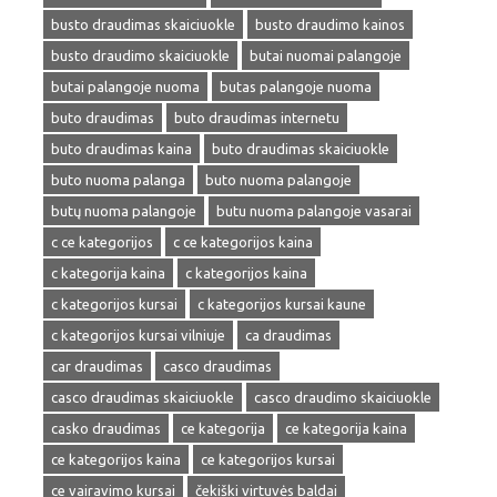
busto draudimas skaiciuokle
busto draudimo kainos
busto draudimo skaiciuokle
butai nuomai palangoje
butai palangoje nuoma
butas palangoje nuoma
buto draudimas
buto draudimas internetu
buto draudimas kaina
buto draudimas skaiciuokle
buto nuoma palanga
buto nuoma palangoje
butų nuoma palangoje
butu nuoma palangoje vasarai
c ce kategorijos
c ce kategorijos kaina
c kategorija kaina
c kategorijos kaina
c kategorijos kursai
c kategorijos kursai kaune
c kategorijos kursai vilniuje
ca draudimas
car draudimas
casco draudimas
casco draudimas skaiciuokle
casco draudimo skaiciuokle
casko draudimas
ce kategorija
ce kategorija kaina
ce kategorijos kaina
ce kategorijos kursai
ce vairavimo kursai
čekiški virtuvės baldai