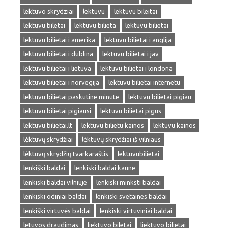
lektuvo skrydziai
lektuvu
lektuvu bileitai
lektuvu biletai
lektuvu bilieta
lektuvu bilietai
lektuvu bilietai i amerika
lektuvu bilietai i anglija
lektuvu bilietai i dublina
lektuvu bilietai i jav
lektuvu bilietai i lietuva
lektuvu bilietai i londona
lektuvu bilietai i norvegija
lektuvu bilietai internetu
lektuvu bilietai paskutine minute
lektuvu bilietai pigiau
lektuvu bilietai pigiausi
lektuvu bilietai pigus
lektuvu bilietai.lt
lektuvu bilietu kainos
lektuvu kainos
lėktuvų skrydžiai
lėktuvų skrydžiai iš vilniaus
lėktuvų skrydžių tvarkaraštis
lektuvubilietai
lenkiški baldai
lenkiski baldai kaune
lenkiski baldai vilniuje
lenkiski minksti baldai
lenkiski odiniai baldai
lenkiski svetaines baldai
lenkiški virtuvės baldai
lenkiski virtuviniai baldai
letuvos draudimas
liektuvo biletai
liektuvo bilietai