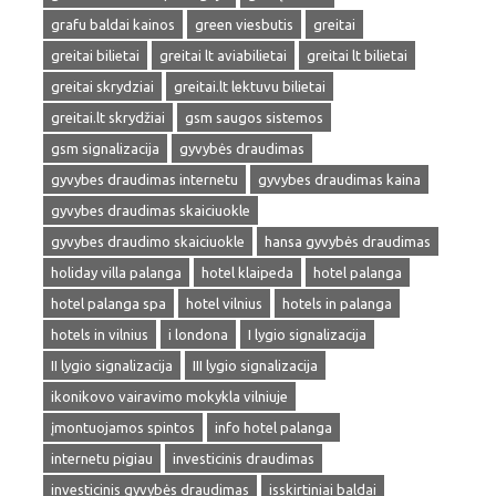
grafu baldai kainos
green viesbutis
greitai
greitai bilietai
greitai lt aviabilietai
greitai lt bilietai
greitai skrydziai
greitai.lt lektuvu bilietai
greitai.lt skrydžiai
gsm saugos sistemos
gsm signalizacija
gyvybės draudimas
gyvybes draudimas internetu
gyvybes draudimas kaina
gyvybes draudimas skaiciuokle
gyvybes draudimo skaiciuokle
hansa gyvybės draudimas
holiday villa palanga
hotel klaipeda
hotel palanga
hotel palanga spa
hotel vilnius
hotels in palanga
hotels in vilnius
i londona
I lygio signalizacija
II lygio signalizacija
III lygio signalizacija
ikonikovo vairavimo mokykla vilniuje
įmontuojamos spintos
info hotel palanga
internetu pigiau
investicinis draudimas
investicinis gyvybės draudimas
isskirtiniai baldai