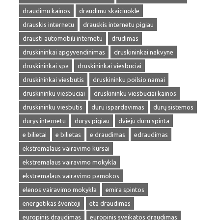
draudimu kainos
draudimu skaiciuokle
drauskis internetu
drauskis internetu pigiau
drausti automobili internetu
drudimas
druskininkai apgyvendinimas
druskininkai nakvyne
druskininkai spa
druskininkai viesbuciai
druskininkai viesbutis
druskininku poilsio namai
druskininku viesbuciai
druskininku viesbuciai kainos
druskininku viesbutis
duru ispardavimas
durų sistemos
durys internetu
durys pigiau
dvieju duru spinta
e bilietai
e bilietas
e draudimas
edraudimas
ekstremalaus vairavimo kursai
ekstremalaus vairavimo mokykla
ekstremalaus vairavimo pamokos
elenos vairavimo mokykla
emira spintos
energetikas šventoji
eta draudimas
europinis draudimas
europinis sveikatos draudimas