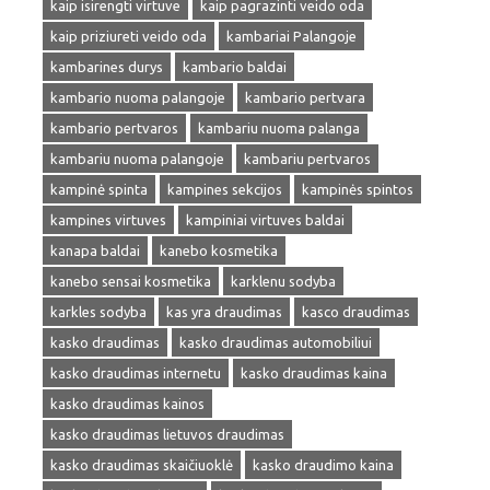
kaip isirengti virtuve
kaip pagrazinti veido oda
kaip priziureti veido oda
kambariai Palangoje
kambarines durys
kambario baldai
kambario nuoma palangoje
kambario pertvara
kambario pertvaros
kambariu nuoma palanga
kambariu nuoma palangoje
kambariu pertvaros
kampinė spinta
kampines sekcijos
kampinės spintos
kampines virtuves
kampiniai virtuves baldai
kanapa baldai
kanebo kosmetika
kanebo sensai kosmetika
karklenu sodyba
karkles sodyba
kas yra draudimas
kasco draudimas
kasko draudimas
kasko draudimas automobiliui
kasko draudimas internetu
kasko draudimas kaina
kasko draudimas kainos
kasko draudimas lietuvos draudimas
kasko draudimas skaičiuoklė
kasko draudimo kaina