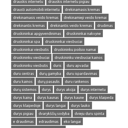
drauskis internetu
drauskis internetu pigiau
drausti automobili internetu
drekinamasis kremas
drekinamasis veido kremas
drekinamieji veido kremai
drekinantis kremas
drekinantis veido kremas
drudimas
druskininkai apgyvendinimas
druskininkai nakvyne
druskininkai spa
druskininkai viesbuciai
druskininkai viesbutis
druskininku poilsio namai
druskininku viesbuciai
druskininku viesbuciai kainos
druskininku viesbutis
duris
duru apvadai
duru centras
durų gamyba
duru ispardavimas
duru kainos
durų pasaulis
duru rankenos
durų sistemos
durys
durys akcija
durys internetu
durys kaina
durys kaunas
durys kaune
durys klaipeda
durys klaipedoje
durys langai
durys lauko
durys pigiau
dvarykščių sodyba
dvieju duru spinta
e draudimas
edraudimas
eko langai