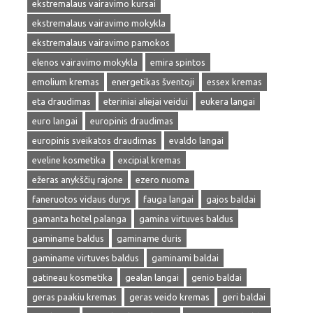
ekstremalaus vairavimo kursai
ekstremalaus vairavimo mokykla
ekstremalaus vairavimo pamokos
elenos vairavimo mokykla
emira spintos
emolium kremas
energetikas šventoji
essex kremas
eta draudimas
eteriniai aliejai veidui
eukera langai
euro langai
europinis draudimas
europinis sveikatos draudimas
evaldo langai
eveline kosmetika
excipial kremas
ežeras anykščių rajone
ezero nuoma
faneruotos vidaus durys
fauga langai
gajos baldai
gamanta hotel palanga
gamina virtuves baldus
gaminame baldus
gaminame duris
gaminame virtuves baldus
gaminami baldai
gatineau kosmetika
gealan langai
genio baldai
geras paakiu kremas
geras veido kremas
geri baldai