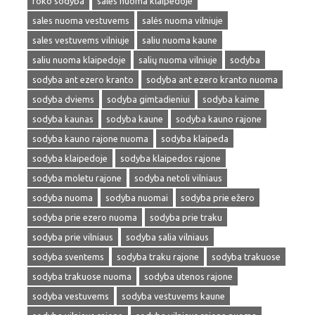
roko sodyba
sales nuoma klaipedoje
sales nuoma vestuvems
salės nuoma vilniuje
sales vestuvems vilniuje
saliu nuoma kaune
saliu nuoma klaipedoje
salių nuoma vilniuje
sodyba
sodyba ant ezero kranto
sodyba ant ezero kranto nuoma
sodyba dviems
sodyba gimtadieniui
sodyba kaime
sodyba kaunas
sodyba kaune
sodyba kauno rajone
sodyba kauno rajone nuoma
sodyba klaipeda
sodyba klaipedoje
sodyba klaipedos rajone
sodyba moletu rajone
sodyba netoli vilniaus
sodyba nuoma
sodyba nuomai
sodyba prie ežero
sodyba prie ezero nuoma
sodyba prie traku
sodyba prie vilniaus
sodyba salia vilniaus
sodyba sventems
sodyba traku rajone
sodyba trakuose
sodyba trakuose nuoma
sodyba utenos rajone
sodyba vestuvems
sodyba vestuvems kaune