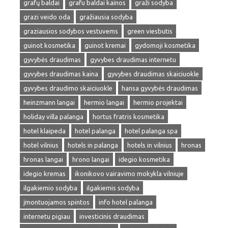
grafų baldai
grafu baldai kainos
graži sodyba
grazi veido oda
gražiausia sodyba
graziausios sodybos vestuvems
green viesbutis
guinot kosmetika
guinot kremai
gydomoji kosmetika
gyvybės draudimas
gyvybes draudimas internetu
gyvybes draudimas kaina
gyvybes draudimas skaiciuokle
gyvybes draudimo skaiciuokle
hansa gyvybės draudimas
heinzmann langai
hermio langai
hermio projektai
holiday villa palanga
hortus fratris kosmetika
hotel klaipeda
hotel palanga
hotel palanga spa
hotel vilnius
hotels in palanga
hotels in vilnius
hronas
hronas langai
hrono langai
idegio kosmetika
idegio kremas
ikonikovo vairavimo mokykla vilniuje
ilgakiemio sodyba
ilgakiemis sodyba
įmontuojamos spintos
info hotel palanga
internetu pigiau
investicinis draudimas