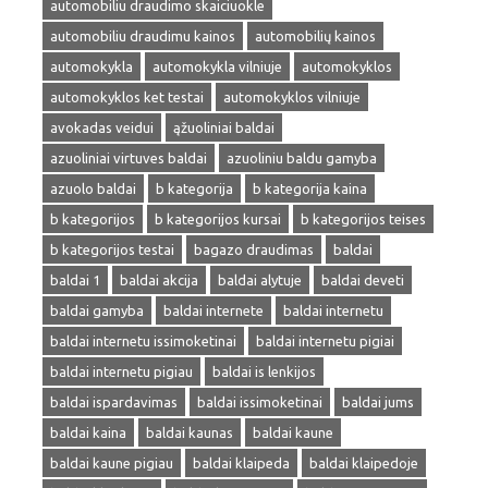
automobiliu draudimo skaiciuokle
automobiliu draudimu kainos
automobilių kainos
automokykla
automokykla vilniuje
automokyklos
automokyklos ket testai
automokyklos vilniuje
avokadas veidui
ąžuoliniai baldai
azuoliniai virtuves baldai
azuoliniu baldu gamyba
azuolo baldai
b kategorija
b kategorija kaina
b kategorijos
b kategorijos kursai
b kategorijos teises
b kategorijos testai
bagazo draudimas
baldai
baldai 1
baldai akcija
baldai alytuje
baldai deveti
baldai gamyba
baldai internete
baldai internetu
baldai internetu issimoketinai
baldai internetu pigiai
baldai internetu pigiau
baldai is lenkijos
baldai ispardavimas
baldai issimoketinai
baldai jums
baldai kaina
baldai kaunas
baldai kaune
baldai kaune pigiau
baldai klaipeda
baldai klaipedoje