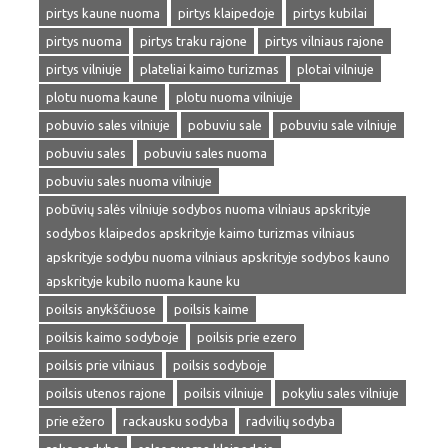
pirtys kaune nuoma
pirtys klaipedoje
pirtys kubilai
pirtys nuoma
pirtys traku rajone
pirtys vilniaus rajone
pirtys vilniuje
plateliai kaimo turizmas
plotai vilniuje
plotu nuoma kaune
plotu nuoma vilniuje
pobuvio sales vilniuje
pobuviu sale
pobuviu sale vilniuje
pobuviu sales
pobuviu sales nuoma
pobuviu sales nuoma vilniuje
pobūvių salės vilniuje sodybos nuoma vilniaus apskrityje
sodybos klaipedos apskrityje kaimo turizmas vilniaus
apskrityje sodybu nuoma vilniaus apskrityje sodybos kauno
apskrityje kubilo nuoma kaune ku
poilsis anykščiuose
poilsis kaime
poilsis kaimo sodyboje
poilsis prie ezero
poilsis prie vilniaus
poilsis sodyboje
poilsis utenos rajone
poilsis vilniuje
pokyliu sales vilniuje
prie ežero
rackausku sodyba
radvilių sodyba