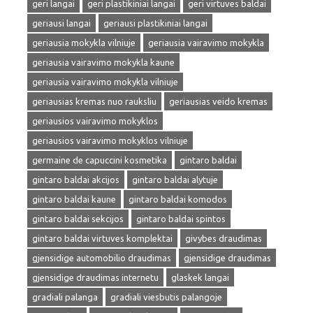
geri langai
geri plastikiniai langai
geri virtuves baldai
geriausi langai
geriausi plastikiniai langai
geriausia mokykla vilniuje
geriausia vairavimo mokykla
geriausia vairavimo mokykla kaune
geriausia vairavimo mokykla vilniuje
geriausias kremas nuo rauksliu
geriausias veido kremas
geriausios vairavimo mokyklos
geriausios vairavimo mokyklos vilniuje
germaine de capuccini kosmetika
gintaro baldai
gintaro baldai akcijos
gintaro baldai alytuje
gintaro baldai kaune
gintaro baldai komodos
gintaro baldai sekcijos
gintaro baldai spintos
gintaro baldai virtuves komplektai
givybes draudimas
gjensidige automobilio draudimas
gjensidige draudimas
gjensidige draudimas internetu
glaskek langai
gradiali palanga
gradiali viesbutis palangoje