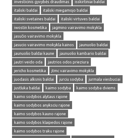
investicinis gyvybės draudimas
isskirtiniai baldai
italiski baldai
italiski miegamojo baldai
italiski svetaines baldai
italiski virtuves baldai
iwostin kosmetika
jagmino vairavimo mokykla
jasučio vairavimo mokykla
jasucio vairavimo mokykla kainos
jaunuolio baldai
jaunuolio baldai kaune
jaunuolio kambario baldai
jautri veido oda
jautrios odos prieziura
jericho kosmetika
jtmc vairavimo mokykla
juodasis alksnis baldai
jurciu sodyba
jurmala viesbuciai
justluka baldai
kaimo sodyba
kaimo sodyba dviems
kaimo sodybos alytaus rajone
kaimo sodybos anyksciu rajone
kaimo sodybos kauno rajone
kaimo sodybos klaipedos rajone
kaimo sodybos traku rajone