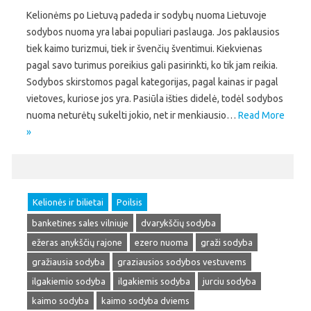
Kelionėms po Lietuvą padeda ir sodybų nuoma Lietuvoje
sodybos nuoma yra labai populiari paslauga. Jos paklausios
tiek kaimo turizmui, tiek ir švenčių šventimui. Kiekvienas
pagal savo turimus poreikius gali pasirinkti, ko tik jam reikia.
Sodybos skirstomos pagal kategorijas, pagal kainas ir pagal
vietoves, kuriose jos yra. Pasiūla išties didelė, todėl sodybos
nuoma neturėtų sukelti jokio, net ir menkiausio…
Read More
»
Kelionės ir bilietai
Poilsis
banketines sales vilniuje
dvarykščių sodyba
ežeras anykščių rajone
ezero nuoma
graži sodyba
gražiausia sodyba
graziausios sodybos vestuvems
ilgakiemio sodyba
ilgakiemis sodyba
jurciu sodyba
kaimo sodyba
kaimo sodyba dviems