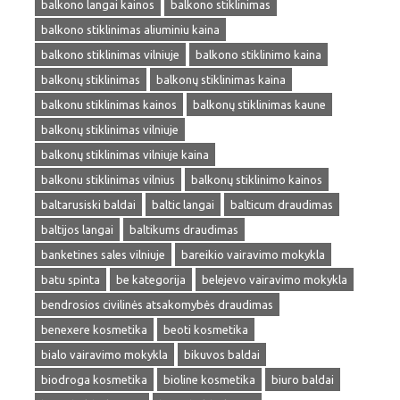
balkono langai kainos
balkono stiklinimas
balkono stiklinimas aliuminiu kaina
balkono stiklinimas vilniuje
balkono stiklinimo kaina
balkonų stiklinimas
balkonų stiklinimas kaina
balkonu stiklinimas kainos
balkonų stiklinimas kaune
balkonų stiklinimas vilniuje
balkonų stiklinimas vilniuje kaina
balkonu stiklinimas vilnius
balkonų stiklinimo kainos
baltarusiski baldai
baltic langai
balticum draudimas
baltijos langai
baltikums draudimas
banketines sales vilniuje
bareikio vairavimo mokykla
batu spinta
be kategorija
belejevo vairavimo mokykla
bendrosios civilinės atsakomybės draudimas
benexere kosmetika
beoti kosmetika
bialo vairavimo mokykla
bikuvos baldai
biodroga kosmetika
bioline kosmetika
biuro baldai