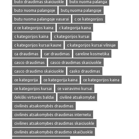
buto draudimas skaiciuokle
buto nuoma palanga
buto nuoma palangoje
butų nuoma palangoje
butu nuoma palangoje vasarai
c ce kategorijos
c ce kategorijos kaina
c kategorija kaina
c kategorijos kaina
c kategorijos kursai
c kategorijos kursai kaune
c kategorijos kursai vilniuje
ca draudimas
car draudimas
careline kosmetika
casco draudimas
casco draudimas skaiciuokle
casco draudimo skaiciuokle
casko draudimas
ce kategorija
ce kategorija kaina
ce kategorijos kaina
ce kategorijos kursai
ce vairavimo kursai
čekiški virtuvės baldai
civilinė atsakomybė
civilinės atsakomybės draudimas
civilinės atsakomybės draudimas internetu
civilines atsakomybes draudimas skaiciuokle
civilinės atsakomybės draudimo skaičiuoklė