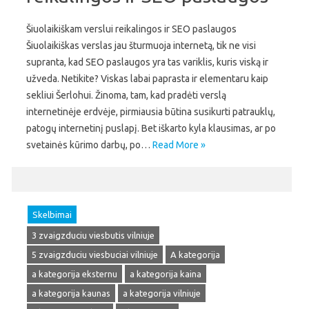
Šiuolaikiškam verslui reikalingos ir SEO paslaugos
Šiuolaikiškas verslas jau šturmuoja internetą, tik ne visi
supranta, kad SEO paslaugos yra tas variklis, kuris viską ir
užveda. Netikite? Viskas labai paprasta ir elementaru kaip
sekliui Šerlohui. Žinoma, tam, kad pradėti verslą
internetinėje erdvėje, pirmiausia būtina susikurti patrauklų,
patogų internetinį puslapį. Bet iškarto kyla klausimas, ar po
svetainės kūrimo darbų, po…
Read More »
Skelbimai
3 zvaigzduciu viesbutis vilniuje
5 zvaigzduciu viesbuciai vilniuje
A kategorija
a kategorija eksternu
a kategorija kaina
a kategorija kaunas
a kategorija vilniuje