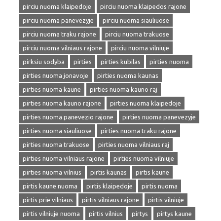
pirciu nuoma klaipedoje
pirciu nuoma klaipedos rajone
pirciu nuoma panevezyje
pirciu nuoma siauliuose
pirciu nuoma traku rajone
pirciu nuoma trakuose
pirciu nuoma vilniaus rajone
pirciu nuoma vilniuje
pirksiu sodyba
pirties
pirties kubilas
pirties nuoma
pirties nuoma jonavoje
pirties nuoma kaunas
pirties nuoma kaune
pirties nuoma kauno raj
pirties nuoma kauno rajone
pirties nuoma klaipedoje
pirties nuoma panevezio rajone
pirties nuoma panevezyje
pirties nuoma siauliuose
pirties nuoma traku rajone
pirties nuoma trakuose
pirties nuoma vilniaus raj
pirties nuoma vilniaus rajone
pirties nuoma vilniuje
pirties nuoma vilnius
pirtis kaunas
pirtis kaune
pirtis kaune nuoma
pirtis klaipedoje
pirtis nuoma
pirtis prie vilniaus
pirtis vilniaus rajone
pirtis vilniuje
pirtis vilniuje nuoma
pirtis vilnius
pirtys
pirtys kaune