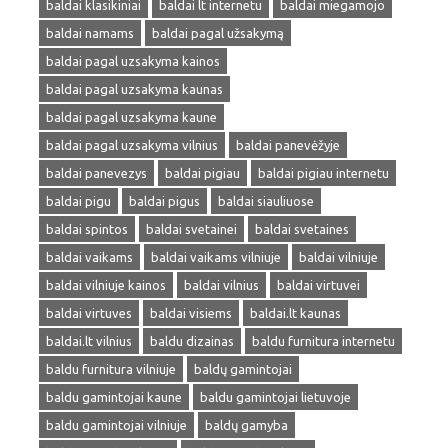
baldai klasikiniai
baldai lt internetu
baldai miegamojo
baldai namams
baldai pagal užsakymą
baldai pagal uzsakyma kainos
baldai pagal uzsakyma kaunas
baldai pagal uzsakyma kaune
baldai pagal uzsakyma vilnius
baldai panevėžyje
baldai panevezys
baldai pigiau
baldai pigiau internetu
baldai pigu
baldai pigus
baldai siauliuose
baldai spintos
baldai svetainei
baldai svetaines
baldai vaikams
baldai vaikams vilniuje
baldai vilniuje
baldai vilniuje kainos
baldai vilnius
baldai virtuvei
baldai virtuves
baldai visiems
baldai.lt kaunas
baldai.lt vilnius
baldu dizainas
baldu furnitura internetu
baldu furnitura vilniuje
baldų gamintojai
baldu gamintojai kaune
baldu gamintojai lietuvoje
baldu gamintojai vilniuje
baldų gamyba