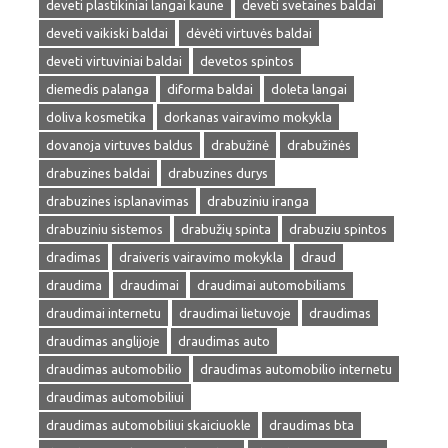
deveti plastikiniai langai kaune
deveti svetaines baldai
deveti vaikiski baldai
dėvėti virtuvės baldai
deveti virtuviniai baldai
devetos spintos
diemedis palanga
diforma baldai
doleta langai
doliva kosmetika
dorkanas vairavimo mokykla
dovanoja virtuves baldus
drabužinė
drabužinės
drabuzines baldai
drabuzines durys
drabuzines isplanavimas
drabuziniu iranga
drabuziniu sistemos
drabužių spinta
drabuziu spintos
dradimas
draiveris vairavimo mokykla
draud
draudima
draudimai
draudimai automobiliams
draudimai internetu
draudimai lietuvoje
draudimas
draudimas anglijoje
draudimas auto
draudimas automobilio
draudimas automobilio internetu
draudimas automobiliui
draudimas automobiliui skaiciuokle
draudimas bta