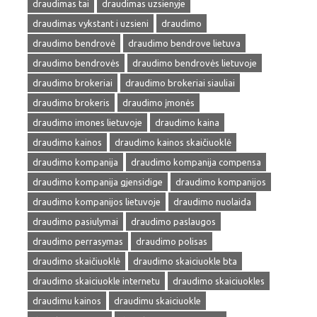
draudimas tai
draudimas uzsienyje
draudimas vykstant i uzsieni
draudimo
draudimo bendrovė
draudimo bendrove lietuva
draudimo bendrovės
draudimo bendrovės lietuvoje
draudimo brokeriai
draudimo brokeriai siauliai
draudimo brokeris
draudimo įmonės
draudimo imones lietuvoje
draudimo kaina
draudimo kainos
draudimo kainos skaičiuoklė
draudimo kompanija
draudimo kompanija compensa
draudimo kompanija gjensidige
draudimo kompanijos
draudimo kompanijos lietuvoje
draudimo nuolaida
draudimo pasiulymai
draudimo paslaugos
draudimo perrasymas
draudimo polisas
draudimo skaičiuoklė
draudimo skaiciuokle bta
draudimo skaiciuokle internetu
draudimo skaiciuokles
draudimu kainos
draudimu skaiciuokle