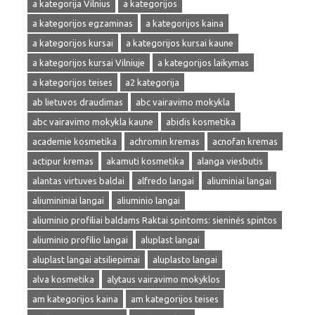
a kategorija Vilnius
a kategorijos
a kategorijos egzaminas
a kategorijos kaina
a kategorijos kursai
a kategorijos kursai kaune
a kategorijos kursai Vilniuje
a kategorijos laikymas
a kategorijos teises
a2 kategorija
ab lietuvos draudimas
abc vairavimo mokykla
abc vairavimo mokykla kaune
abidis kosmetika
academie kosmetika
achromin kremas
acnofan kremas
actipur kremas
akamuti kosmetika
alanga viesbutis
alantas virtuves baldai
alfredo langai
aliuminiai langai
aliumininiai langai
aliuminio langai
aliuminio profiliai baldams Raktai spintoms: sieninės spintos
aliuminio profilio langai
aluplast langai
aluplast langai atsiliepimai
aluplasto langai
alva kosmetika
alytaus vairavimo mokyklos
am kategorijos kaina
am kategorijos teises