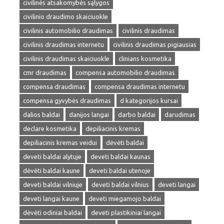
civilinės atsakomybės sąlygos
civilinio draudimo skaiciuokle
civilinis automobilio draudimas
civilinis draudimas
civilinis draudimas internetu
civilinis draudimas pigiausias
civilinis draudimas skaiciuokle
clinians kosmetika
cmr draudimas
compensa automobilio draudimas
compensa draudimas
compensa draudimas internetu
compensa gyvybės draudimas
d kategorijos kursai
dalios baldai
danijos langai
darbo baldai
darudimas
declare kosmetika
depiliacinis kremas
depiliacinis kremas veidui
dėvėti baldai
deveti baldai alytuje
deveti baldai kaunas
dėvėti baldai kaune
deveti baldai utenoje
deveti baldai vilniuje
deveti baldai vilnius
deveti langai
deveti langai kaune
deveti miegamojo baldai
dėvėti odiniai baldai
deveti plastikiniai langai