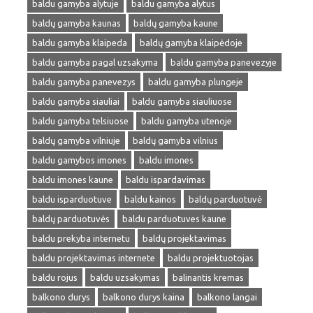
baldu gamyba alytuje
baldu gamyba alytus
baldų gamyba kaunas
baldų gamyba kaune
baldu gamyba klaipeda
baldų gamyba klaipėdoje
baldu gamyba pagal uzsakyma
baldu gamyba panevezyje
baldu gamyba panevezys
baldu gamyba plungeje
baldu gamyba siauliai
baldu gamyba siauliuose
baldu gamyba telsiuose
baldu gamyba utenoje
baldų gamyba vilniuje
baldų gamyba vilnius
baldu gamybos imones
baldu imones
baldu imones kaune
baldu ispardavimas
baldu isparduotuve
baldu kainos
baldų parduotuvė
baldų parduotuvės
baldu parduotuves kaune
baldu prekyba internetu
baldų projektavimas
baldu projektavimas internete
baldu projektuotojas
baldu rojus
baldu uzsakymas
balinantis kremas
balkono durys
balkono durys kaina
balkono langai