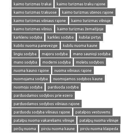
kaimo turizmas trakai
kaimo turizmas traku rajone
kaimo turizmas trakuose
kaimo turizmas utenos rajone
kaimo turizmas vilniaus rajone
kaimo turizmas vilniuje
kaimo turizmas vilnius
kaimo turizmas žemaitijoje
karklenu sodyba
karkles sodyba
kubilai pirtys
kubilo nuoma panevezyje
kubilu nuoma kaune
lingiu sodyba
majoru sodyba
mano saunioji sodyba
mano sodyba
moderni sodyba
moletu sodybos
nuoma kauno rajone
nuoma vilniaus rajone
nuomojama sodyba
nuomojamos sodybos kaune
nuomoju sodyba
parduoda sodyba
parduodamos sodybos prie ezero
parduodamos sodybos vilniaus rajone
parduodu sodyba vilniaus rajone
patalpos vestuvems
patalpu nuoma vakareliams vilniuje
patalpų nuoma vilniuje
pirčių nuoma
pirciu nuoma kaune
pirciu nuoma klaipeda