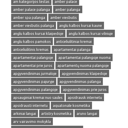
am kategorijos testas
amber palace
amber palace palanga
amber palanga
amber spa palanga
amber viesbutis
amber viesbutis palanga
anglu kalbos kursai kaune
anglu kalbos kursai klaipedoje
anglu kalbos kursai vilniuje
anglu kalbos pamokos
anticeliulitiniai kremai
anticeliulitinis kremas
apartamentai palanga
apartamentai palangoje
apartamentai palangoje nuoma
apartamentai prie juros
apartamentų nuoma palangoje
apgyvendinimas jurmaloje
apgyvendinimas klaipedoje
apgyvendinimas pajuryje
apgyvendinimas palanga
apgyvendinimas palangoje
apgyvendinimas prie juros
apsauginiai kremai nuo saules
apsidrausk internetu
apsidrausti internetu
aquatonale kosmetika
arkiniai langai
artistry kosmetika
aruno langai
arv vairavimo mokykla