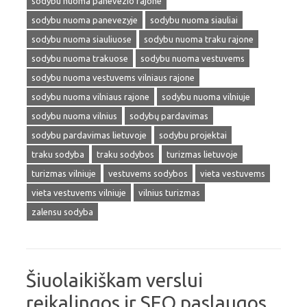
sodybu nuoma panevezio rajone
sodybu nuoma panevezyje
sodybu nuoma siauliai
sodybu nuoma siauliuose
sodybu nuoma traku rajone
sodybu nuoma trakuose
sodybu nuoma vestuvems
sodybu nuoma vestuvems vilniaus rajone
sodybu nuoma vilniaus rajone
sodybu nuoma vilniuje
sodybu nuoma vilnius
sodybų pardavimas
sodybu pardavimas lietuvoje
sodybu projektai
traku sodyba
traku sodybos
turizmas lietuvoje
turizmas vilniuje
vestuvems sodybos
vieta vestuvems
vieta vestuvems vilniuje
vilnius turizmas
zalensu sodyba
Šiuolaikiškam verslui
reikalingos ir SEO paslaugos