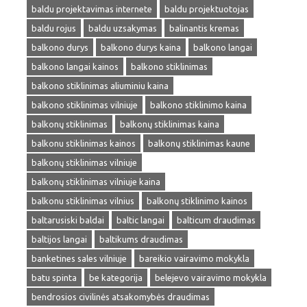
baldu projektavimas internete
baldu projektuotojas
baldu rojus
baldu uzsakymas
balinantis kremas
balkono durys
balkono durys kaina
balkono langai
balkono langai kainos
balkono stiklinimas
balkono stiklinimas aliuminiu kaina
balkono stiklinimas vilniuje
balkono stiklinimo kaina
balkonų stiklinimas
balkonų stiklinimas kaina
balkonu stiklinimas kainos
balkonų stiklinimas kaune
balkonų stiklinimas vilniuje
balkonų stiklinimas vilniuje kaina
balkonu stiklinimas vilnius
balkonų stiklinimo kainos
baltarusiski baldai
baltic langai
balticum draudimas
baltijos langai
baltikums draudimas
banketines sales vilniuje
bareikio vairavimo mokykla
batu spinta
be kategorija
belejevo vairavimo mokykla
bendrosios civilinės atsakomybės draudimas