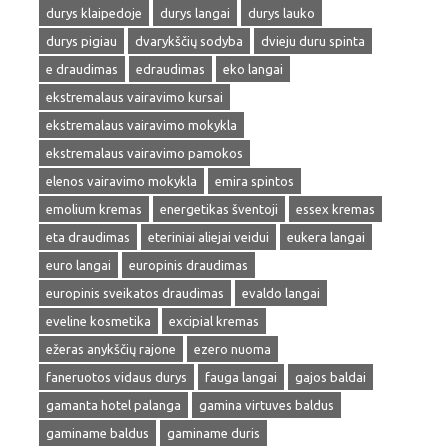
durys klaipedoje
durys langai
durys lauko
durys pigiau
dvarykščių sodyba
dvieju duru spinta
e draudimas
edraudimas
eko langai
ekstremalaus vairavimo kursai
ekstremalaus vairavimo mokykla
ekstremalaus vairavimo pamokos
elenos vairavimo mokykla
emira spintos
emolium kremas
energetikas šventoji
essex kremas
eta draudimas
eteriniai aliejai veidui
eukera langai
euro langai
europinis draudimas
europinis sveikatos draudimas
evaldo langai
eveline kosmetika
excipial kremas
ežeras anykščių rajone
ezero nuoma
faneruotos vidaus durys
fauga langai
gajos baldai
gamanta hotel palanga
gamina virtuves baldus
gaminame baldus
gaminame duris