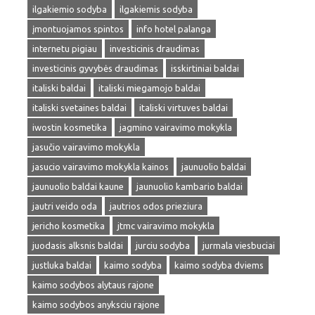
ilgakiemio sodyba
ilgakiemis sodyba
įmontuojamos spintos
info hotel palanga
internetu pigiau
investicinis draudimas
investicinis gyvybės draudimas
isskirtiniai baldai
italiski baldai
italiski miegamojo baldai
italiski svetaines baldai
italiski virtuves baldai
iwostin kosmetika
jagmino vairavimo mokykla
jasučio vairavimo mokykla
jasucio vairavimo mokykla kainos
jaunuolio baldai
jaunuolio baldai kaune
jaunuolio kambario baldai
jautri veido oda
jautrios odos prieziura
jericho kosmetika
jtmc vairavimo mokykla
juodasis alksnis baldai
jurciu sodyba
jurmala viesbuciai
justluka baldai
kaimo sodyba
kaimo sodyba dviems
kaimo sodybos alytaus rajone
kaimo sodybos anyksciu rajone