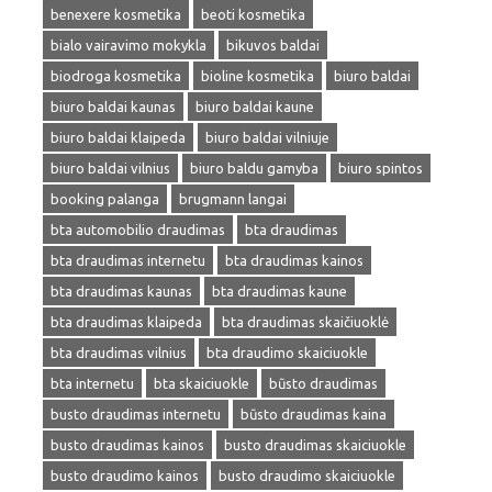
benexere kosmetika
beoti kosmetika
bialo vairavimo mokykla
bikuvos baldai
biodroga kosmetika
bioline kosmetika
biuro baldai
biuro baldai kaunas
biuro baldai kaune
biuro baldai klaipeda
biuro baldai vilniuje
biuro baldai vilnius
biuro baldu gamyba
biuro spintos
booking palanga
brugmann langai
bta automobilio draudimas
bta draudimas
bta draudimas internetu
bta draudimas kainos
bta draudimas kaunas
bta draudimas kaune
bta draudimas klaipeda
bta draudimas skaičiuoklė
bta draudimas vilnius
bta draudimo skaiciuokle
bta internetu
bta skaiciuokle
būsto draudimas
busto draudimas internetu
būsto draudimas kaina
busto draudimas kainos
busto draudimas skaiciuokle
busto draudimo kainos
busto draudimo skaiciuokle