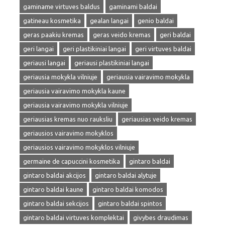
gaminame virtuves baldus
gaminami baldai
gatineau kosmetika
gealan langai
genio baldai
geras paakiu kremas
geras veido kremas
geri baldai
geri langai
geri plastikiniai langai
geri virtuves baldai
geriausi langai
geriausi plastikiniai langai
geriausia mokykla vilniuje
geriausia vairavimo mokykla
geriausia vairavimo mokykla kaune
geriausia vairavimo mokykla vilniuje
geriausias kremas nuo rauksliu
geriausias veido kremas
geriausios vairavimo mokyklos
geriausios vairavimo mokyklos vilniuje
germaine de capuccini kosmetika
gintaro baldai
gintaro baldai akcijos
gintaro baldai alytuje
gintaro baldai kaune
gintaro baldai komodos
gintaro baldai sekcijos
gintaro baldai spintos
gintaro baldai virtuves komplektai
givybes draudimas