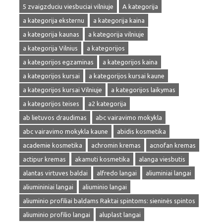
5 zvaigzduciu viesbuciai vilniuje
A kategorija
a kategorija eksternu
a kategorija kaina
a kategorija kaunas
a kategorija vilniuje
a kategorija Vilnius
a kategorijos
a kategorijos egzaminas
a kategorijos kaina
a kategorijos kursai
a kategorijos kursai kaune
a kategorijos kursai Vilniuje
a kategorijos laikymas
a kategorijos teises
a2 kategorija
ab lietuvos draudimas
abc vairavimo mokykla
abc vairavimo mokykla kaune
abidis kosmetika
academie kosmetika
achromin kremas
acnofan kremas
actipur kremas
akamuti kosmetika
alanga viesbutis
alantas virtuves baldai
alfredo langai
aliuminiai langai
aliumininiai langai
aliuminio langai
aliuminio profiliai baldams Raktai spintoms: sieninės spintos
aliuminio profilio langai
aluplast langai