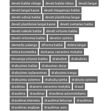
deveti baldai vilniuje
deveti baldai vilnius
deveti langai
deveti langai kaune
deveti miegamojo baldai
dėvėti odiniai baldai
deveti plastikiniai langai
deveti plastikiniai langai kaune
deveti svetaines baldai
deveti vaikiski baldai
dėvėti virtuvės baldai
deveti virtuviniai baldai
devetos spintos
diemedis palanga
diforma baldai
doleta langai
doliva kosmetika
dorkanas vairavimo mokykla
dovanoja virtuves baldus
drabužinė
drabužinės
drabuzines baldai
drabuzines durys
drabuzines isplanavimas
drabuziniu iranga
drabuziniu sistemos
drabužių spinta
drabuziu spintos
dradimas
draiveris vairavimo mokykla
draud
draudima
draudimai
draudimai automobiliams
draudimai internetu
draudimai lietuvoje
draudimas
draudimas anglijoje
draudimas auto