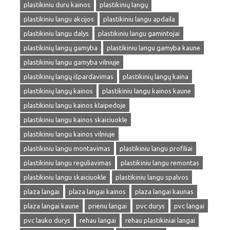
plastikiniu duru kainos
plastikinių langų
plastikiniu langu akcijos
plastikiniu langu apdaila
plastikiniu langu dalys
plastikiniu langu gamintojai
plastikinių langų gamyba
plastikiniu langu gamyba kaune
plastikiniu langu gamyba vilniuje
plastikinių langų išpardavimas
plastikinių langų kaina
plastikinių langų kainos
plastikiniu langu kainos kaune
plastikiniu langu kainos klaipedoje
plastikiniu langu kainos skaiciuokle
plastikiniu langu kainos vilniuje
plastikiniu langu montavimas
plastikiniu langu profiliai
plastikiniu langu reguliavimas
plastikiniu langu remontas
plastikiniu langu skaiciuokle
plastikiniu langu spalvos
plaza langai
plaza langai kainos
plaza langai kaunas
plaza langai kaune
prienu langai
pvc durys
pvc langai
pvc lauko durys
rehau langai
rehau plastikiniai langai