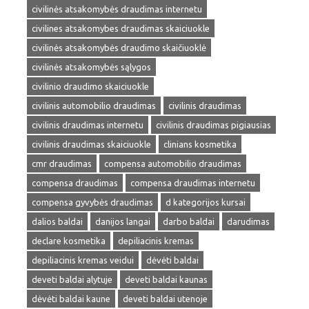
civilinės atsakomybės draudimas internetu
civilines atsakomybes draudimas skaiciuokle
civilinės atsakomybės draudimo skaičiuoklė
civilinės atsakomybės sąlygos
civilinio draudimo skaiciuokle
civilinis automobilio draudimas
civilinis draudimas
civilinis draudimas internetu
civilinis draudimas pigiausias
civilinis draudimas skaiciuokle
clinians kosmetika
cmr draudimas
compensa automobilio draudimas
compensa draudimas
compensa draudimas internetu
compensa gyvybės draudimas
d kategorijos kursai
dalios baldai
danijos langai
darbo baldai
darudimas
declare kosmetika
depiliacinis kremas
depiliacinis kremas veidui
dėvėti baldai
deveti baldai alytuje
deveti baldai kaunas
dėvėti baldai kaune
deveti baldai utenoje