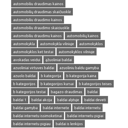
automobiliu draudimas kainos
automobilių draudimas skaičiuoklė
automobiliu draudimo kainos
automobiliu draudimo skaiciuokle
automobiliu draudimu kainos
automobilių kainos
automokykla
automokykla vilniuje
automokyklos
automokyklos ket testai
automokyklos vilniuje
avokadas veidui
ąžuoliniai baldai
azuoliniai virtuves baldai
azuoliniu baldu gamyba
azuolo baldai
b kategorija
b kategorija kaina
b kategorijos
b kategorijos kursai
b kategorijos teises
b kategorijos testai
bagazo draudimas
baldai
baldai 1
baldai akcija
baldai alytuje
baldai deveti
baldai gamyba
baldai internete
baldai internetu
baldai internetu issimoketinai
baldai internetu pigiai
baldai internetu pigiau
baldai is lenkijos