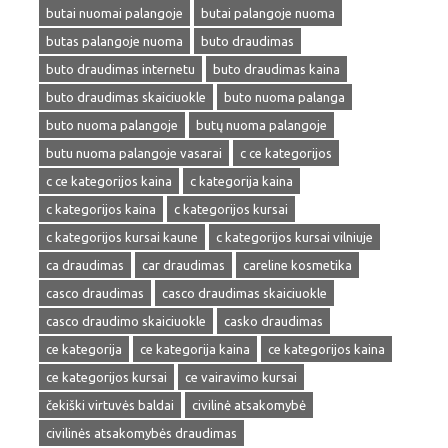
butai nuomai palangoje
butai palangoje nuoma
butas palangoje nuoma
buto draudimas
buto draudimas internetu
buto draudimas kaina
buto draudimas skaiciuokle
buto nuoma palanga
buto nuoma palangoje
butų nuoma palangoje
butu nuoma palangoje vasarai
c ce kategorijos
c ce kategorijos kaina
c kategorija kaina
c kategorijos kaina
c kategorijos kursai
c kategorijos kursai kaune
c kategorijos kursai vilniuje
ca draudimas
car draudimas
careline kosmetika
casco draudimas
casco draudimas skaiciuokle
casco draudimo skaiciuokle
casko draudimas
ce kategorija
ce kategorija kaina
ce kategorijos kaina
ce kategorijos kursai
ce vairavimo kursai
čekiški virtuvės baldai
civilinė atsakomybė
civilinės atsakomybės draudimas