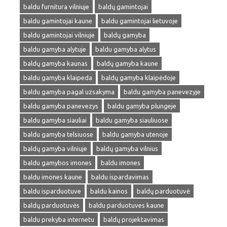
baldu furnitura vilniuje
baldų gamintojai
baldu gamintojai kaune
baldu gamintojai lietuvoje
baldu gamintojai vilniuje
baldų gamyba
baldu gamyba alytuje
baldu gamyba alytus
baldų gamyba kaunas
baldų gamyba kaune
baldu gamyba klaipeda
baldų gamyba klaipėdoje
baldu gamyba pagal uzsakyma
baldu gamyba panevezyje
baldu gamyba panevezys
baldu gamyba plungeje
baldu gamyba siauliai
baldu gamyba siauliuose
baldu gamyba telsiuose
baldu gamyba utenoje
baldų gamyba vilniuje
baldų gamyba vilnius
baldu gamybos imones
baldu imones
baldu imones kaune
baldu ispardavimas
baldu isparduotuve
baldu kainos
baldų parduotuvė
baldų parduotuvės
baldu parduotuves kaune
baldu prekyba internetu
baldų projektavimas