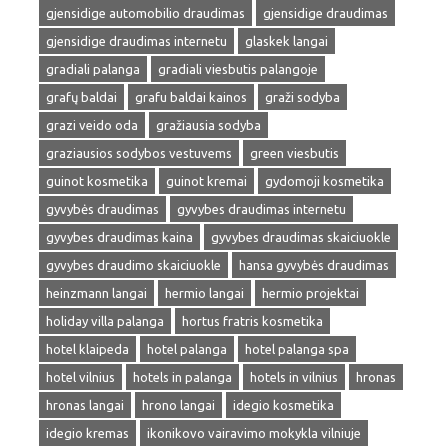
gjensidige automobilio draudimas
gjensidige draudimas
gjensidige draudimas internetu
glaskek langai
gradiali palanga
gradiali viesbutis palangoje
grafų baldai
grafu baldai kainos
graži sodyba
grazi veido oda
gražiausia sodyba
graziausios sodybos vestuvems
green viesbutis
guinot kosmetika
guinot kremai
gydomoji kosmetika
gyvybės draudimas
gyvybes draudimas internetu
gyvybes draudimas kaina
gyvybes draudimas skaiciuokle
gyvybes draudimo skaiciuokle
hansa gyvybės draudimas
heinzmann langai
hermio langai
hermio projektai
holiday villa palanga
hortus fratris kosmetika
hotel klaipeda
hotel palanga
hotel palanga spa
hotel vilnius
hotels in palanga
hotels in vilnius
hronas
hronas langai
hrono langai
idegio kosmetika
idegio kremas
ikonikovo vairavimo mokykla vilniuje