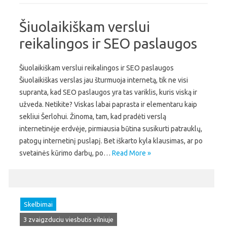
Šiuolaikiškam verslui
reikalingos ir SEO paslaugos
Šiuolaikiškam verslui reikalingos ir SEO paslaugos
Šiuolaikiškas verslas jau šturmuoja internetą, tik ne visi
supranta, kad SEO paslaugos yra tas variklis, kuris viską ir
užveda. Netikite? Viskas labai paprasta ir elementaru kaip
sekliui Šerlohui. Žinoma, tam, kad pradėti verslą
internetinėje erdvėje, pirmiausia būtina susikurti patrauklų,
patogų internetinį puslapį. Bet iškarto kyla klausimas, ar po
svetainės kūrimo darbų, po…
Read More »
Skelbimai
3 zvaigzduciu viesbutis vilniuje