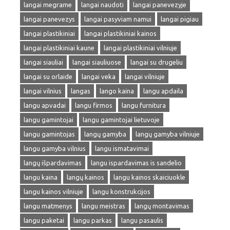
langai megrame
langai naudoti
langai panevezyje
langai panevezys
langai pasyviam namui
langai pigiau
langai plastikiniai
langai plastikiniai kainos
langai plastikiniai kaune
langai plastikiniai vilniuje
langai siauliai
langai siauliuose
langai su drugeliu
langai su orlaide
langai veka
langai vilniuje
langai vilnius
langas
lango kaina
langu apdaila
langu apvadai
langu firmos
langu furnitura
langu gamintojai
langu gamintojai lietuvoje
langu gamintojas
langų gamyba
langų gamyba vilniuje
langu gamyba vilnius
langu ismatavimai
langų išpardavimas
langu ispardavimas is sandelio
langu kaina
langų kainos
langu kainos skaiciuokle
langu kainos vilniuje
langu konstrukcijos
langu matmenys
langu meistras
langų montavimas
langu paketai
langu parkas
langu pasaulis