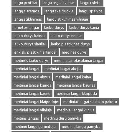
langu profiliai
langu reguliavimas
langu roletai
langų sistemos
langu skaiciuokle
langu spalvos
langų stiklinimas
langu stiklinimas vilniuje
larnetos langai
lauko durys
lauko durys kaina
lauko durys kainos
lauko durys namui
lauko durys siauliai
lauko plastikines durys
lenkiski plastikiniai langai
medinės durys
medinės lauko durys
mediniai ar plastikiniai langai
mediniai langai
mediniai langai akcija
mediniai langai alytus
mediniai langai kaina
mediniai langai kainos
mediniai langai kaunas
mediniai langai kaune
mediniai langai klaipeda
mediniai langai klaipedoje
mediniai langai su stiklo paketu
mediniai langai vilniuje
mediniai langai vilnius
medinis langas
medinių durų gamyba
mediniu langu gamintojai
medinių langų gamyba