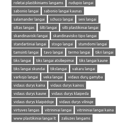
roletai plastikiniams langams
rudupio langai
sabonio langai
sabonio langai kaunas
salamander langai
schuco langai
seni langai
siltas langas
šilti langai
silti plastikiniai langai
skandinaviski langai
skandinavisko tipo langai
standartiniai langai
stogo langai
stumdomi langai
tamsinti langai
tavo langai
termo langai
tikri langai
tiks langai
tiks langai atsiliepimai
tiks langai kaune
tiks langai skundai
tikslangai
vakaru langai
varkojo langai
veka langai
vidaus durų gamyba
vidaus durys kaina
vidaus durys kainos
vidaus durys kaune
vidaus durys klaipeda
vidaus durys klaipėdoje
vidaus durys vilniuje
virtuves langas
vitrininiai langai
vitrininiai langai kaina
www plastikiniai langai lt
zaliuzes langams