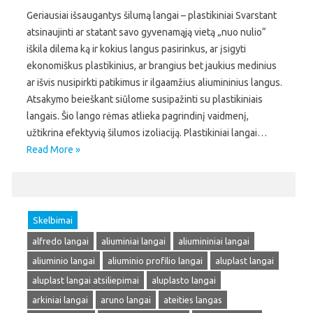
Geriausiai išsaugantys šilumą langai – plastikiniai Svarstant
atsinaujinti ar statant savo gyvenamąją vietą „nuo nulio“
iškila dilema ką ir kokius langus pasirinkus, ar įsigyti
ekonomiškus plastikinius, ar brangius bet jaukius medinius
ar išvis nusipirkti patikimus ir ilgaamžius aliumininius langus.
Atsakymo beieškant siūlome susipažinti su plastikiniais
langais. Šio lango rėmas atlieka pagrindinį vaidmenį,
užtikrina efektyvią šilumos izoliaciją. Plastikiniai langai…
Read More »
Skelbimai
alfredo langai
aliuminiai langai
aliumininiai langai
aliuminio langai
aliuminio profilio langai
aluplast langai
aluplast langai atsiliepimai
aluplasto langai
arkiniai langai
aruno langai
ateities langas