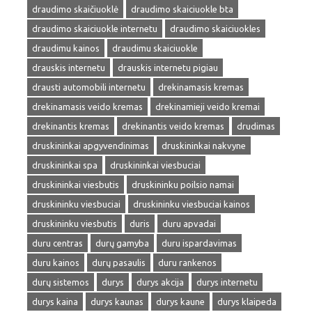
draudimo skaičiuoklė
draudimo skaiciuokle bta
draudimo skaiciuokle internetu
draudimo skaiciuokles
draudimu kainos
draudimu skaiciuokle
drauskis internetu
drauskis internetu pigiau
drausti automobili internetu
drekinamasis kremas
drekinamasis veido kremas
drekinamieji veido kremai
drekinantis kremas
drekinantis veido kremas
drudimas
druskininkai apgyvendinimas
druskininkai nakvyne
druskininkai spa
druskininkai viesbuciai
druskininkai viesbutis
druskininku poilsio namai
druskininku viesbuciai
druskininku viesbuciai kainos
druskininku viesbutis
duris
duru apvadai
duru centras
durų gamyba
duru ispardavimas
duru kainos
durų pasaulis
duru rankenos
durų sistemos
durys
durys akcija
durys internetu
durys kaina
durys kaunas
durys kaune
durys klaipeda