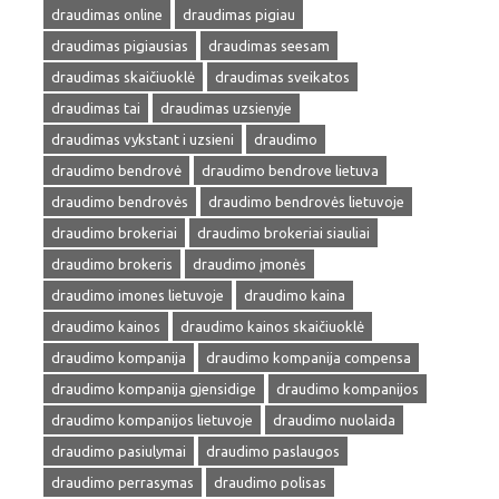
draudimas online
draudimas pigiau
draudimas pigiausias
draudimas seesam
draudimas skaičiuoklė
draudimas sveikatos
draudimas tai
draudimas uzsienyje
draudimas vykstant i uzsieni
draudimo
draudimo bendrovė
draudimo bendrove lietuva
draudimo bendrovės
draudimo bendrovės lietuvoje
draudimo brokeriai
draudimo brokeriai siauliai
draudimo brokeris
draudimo įmonės
draudimo imones lietuvoje
draudimo kaina
draudimo kainos
draudimo kainos skaičiuoklė
draudimo kompanija
draudimo kompanija compensa
draudimo kompanija gjensidige
draudimo kompanijos
draudimo kompanijos lietuvoje
draudimo nuolaida
draudimo pasiulymai
draudimo paslaugos
draudimo perrasymas
draudimo polisas