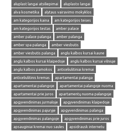
aluplast langai atsiliepimai
aluplasto langai
alva kosmetika
alytaus vairavimo mokyklos
am kategorijos kaina
am kategorijos teises
am kategorijos testas
amber palace
amber palace palanga
amber palanga
amber spa palanga
amber viesbutis
amber viesbutis palanga
anglu kalbos kursai kaune
anglu kalbos kursai klaipedoje
anglu kalbos kursai vilniuje
anglu kalbos pamokos
anticeliulitiniai kremai
anticeliulitinis kremas
apartamentai palanga
apartamentai palangoje
apartamentai palangoje nuoma
apartamentai prie juros
apartamentų nuoma palangoje
apgyvendinimas jurmaloje
apgyvendinimas klaipedoje
apgyvendinimas pajuryje
apgyvendinimas palanga
apgyvendinimas palangoje
apgyvendinimas prie juros
apsauginiai kremai nuo saules
apsidrausk internetu