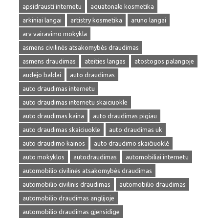
apsidrausti internetu
aquatonale kosmetika
arkiniai langai
artistry kosmetika
aruno langai
arv vairavimo mokykla
asmens civilinės atsakomybės draudimas
asmens draudimas
ateities langas
atostogos palangoje
audėjo baldai
auto draudimas
auto draudimas internetu
auto draudimas internetu skaiciuokle
auto draudimas kaina
auto draudimas pigiau
auto draudimas skaiciuokle
auto draudimas uk
auto draudimo kainos
auto draudimo skaičiuoklė
auto mokyklos
autodraudimas
automobiliai internetu
automobilio civilinės atsakomybės draudimas
automobilio civilinis draudimas
automobilio draudimas
automobilio draudimas anglijoje
automobilio draudimas gjensidige