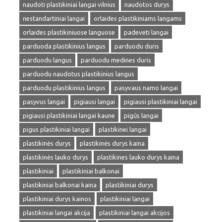
naudoti plastikiniai langai vilnius
naudotos durys
nestandartiniai langai
orlaides plastikiniams langams
orlaides plastikiniuose languose
padeveti langai
parduoda plastikinius langus
parduodu duris
parduodu langus
parduodu medines duris
parduodu naudotus plastikinius langus
parduodu plastikinius langus
pasyvaus namo langai
pasyvus langai
pigiausi langai
pigiausi plastikiniai langai
pigiausi plastikiniai langai kaune
pigūs langai
pigus plastikiniai langai
plastikinei langai
plastikinės durys
plastikinės durys kaina
plastikinės lauko durys
plastikines lauko durys kaina
plastikiniai
plastikiniai balkonai
plastikiniai balkonai kaina
plastikiniai durys
plastikiniai durys kainos
plastikiniai langai
plastikiniai langai akcija
plastikiniai langai akcijos