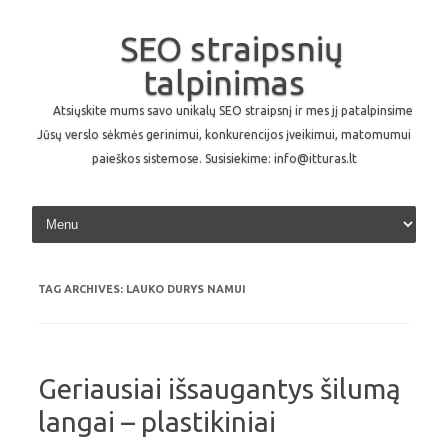
SEO straipsnių
talpinimas
Atsiųskite mums savo unikalų SEO straipsnį ir mes jį patalpinsime
Jūsų verslo sėkmės gerinimui, konkurencijos įveikimui, matomumui
paieškos sistemose. Susisiekime: info@itturas.lt
Skip to content
TAG ARCHIVES:
LAUKO DURYS NAMUI
Geriausiai išsaugantys šilumą
langai – plastikiniai