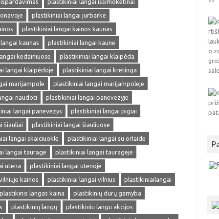
i išpardavimas
plastikiniai langai issimoketinai
 jonavoje
plastikiniai langai jurbarke
ainos
plastikiniai langai kainos kaunas
i langai kaunas
plastikiniai langai kaune
 langai kedainiuose
plastikiniai langai klaipėda
iai langai klaipėdoje
plastikiniai langai kretinga
ngai marijampole
plastikiniai langai marijampoleje
langai naudoti
plastikiniai langai panevezyje
kiniai langai panevezys
plastikiniai langai pigiai
i šiauliai
plastikiniai langai šiauliuose
niai langai skaiciuokle
plastikiniai langai su orlaide
P
iai langai taurage
plastikiniai langai taurageje
ai utena
plastikiniai langai utenoje
vilniuje kainos
plastikiniai langai vilnius
plastikiniailangai
plastikinis langas kaina
plastikinių durų gamyba
s
plastikinių langų
plastikiniu langu akcijos