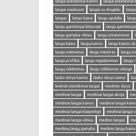
langai plastikiniai kainos
langai plastikiniai
langai siauliuose
langai su drugeliu
langa
langas
lango kaina
langu apdaila
lang
langu gamintojai lietuvoje
langu gamintoja
langu gamyba vilnius
langu ismatavimai
langu kaina
langų kainos
langu kainos sk
langu matmenys
langu meistras
langų m
langu profiliai
langu reguliavimas
langu r
langų stiklinimas
langu stiklinimas vilniuje
lauko durys kainos
lauko durys namui
lau
lenkiski plastikiniai langai
medinės durys
mediniai langai
mediniai langai akcija
med
mediniai langai kainos
mediniai langai kaun
mediniai langai klaipedoje
mediniai langai s
mediniai langai vilnius
medinis langas
me
medinių langų gamyba
mediniu langu kaina