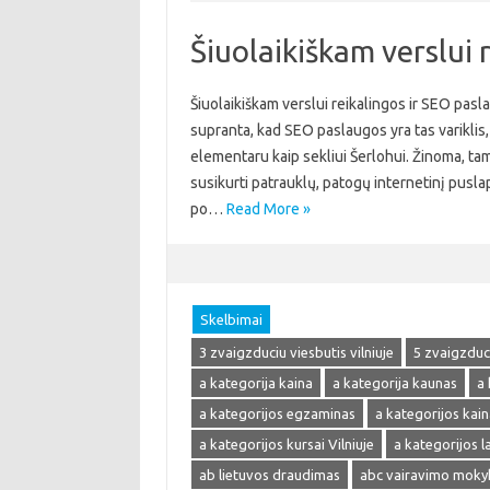
Šiuolaikiškam verslui 
Šiuolaikiškam verslui reikalingos ir SEO pasla
supranta, kad SEO paslaugos yra tas variklis, 
elementaru kaip sekliui Šerlohui. Žinoma, tam
susikurti patrauklų, patogų internetinį pusla
po…
Read More »
Skelbimai
3 zvaigzduciu viesbutis vilniuje
5 zvaigzduci
a kategorija kaina
a kategorija kaunas
a 
a kategorijos egzaminas
a kategorijos kain
a kategorijos kursai Vilniuje
a kategorijos 
ab lietuvos draudimas
abc vairavimo moky