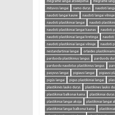
megrame langai atsiliepimai
megrame langai
mituvos langai
namo durys
naudoti langa
naudoti langai kaune
naudoti langai vilniuje
naudoti plastikiniai langai
naudoti plastikini
naudoti plastikiniai langai kaunas
naudoti p
naudoti plastikiniai langai kretinga
naudoti 
naudoti plastikiniai langai vilniuje
naudoti pl
nestandartiniai langai
orlaides plastikinia
parduoda plastikinius langus
parduodu dur
parduodu naudotus plastikinius langus
par
pasyvus langai
pigiausi langai
pigiausi pl
pigūs langai
pigus plastikiniai langai
plas
plastikinės lauko durys
plastikines lauko du
plastikiniai balkonai kaina
plastikiniai durys
plastikiniai langai akcija
plastikiniai langai a
plastikiniai langai balkonui kaina
plastikini