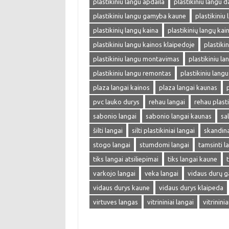
plastikiniu langu apdaila
plastikiniu langu d
plastikiniu langu gamyba kaune
plastikiniu
plastikinių langų kaina
plastikinių langų kai
plastikiniu langu kainos klaipedoje
plastiki
plastikiniu langu montavimas
plastikiniu lan
plastikiniu langu remontas
plastikiniu langu
plaza langai kainos
plaza langai kaunas
pvc lauko durys
rehau langai
rehau plasti
sabonio langai
sabonio langai kaunas
sa
šilti langai
silti plastikiniai langai
skandina
stogo langai
stumdomi langai
tamsinti l
tiks langai atsiliepimai
tiks langai kaune
varkojo langai
veka langai
vidaus durų 
vidaus durys kaune
vidaus durys klaipeda
virtuves langas
vitrininiai langai
vitrinini