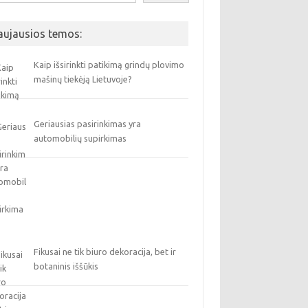
aujausios temos:
Kaip išsirinkti patikimą grindų plovimo
mašinų tiekėją Lietuvoje?
Geriausias pasirinkimas yra
automobilių supirkimas
Fikusai ne tik biuro dekoracija, bet ir
botaninis iššūkis