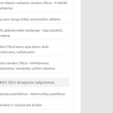
os klaidos renkantis vandens filtrus – Praktiški
tebėjimai
ą nano dangą rinktis automobilio stiklams
lis geležies kiekis vandenyje – kaip pašalinti,
endimai
ens filtrai kavos aparatams, ledo
eratoriams, šaldytuvams
inio vandens filtrai – Minkštinimui,
ležinimui, Vandenilio sulfido šalinimui
SEO straipsniu talpinimas
ausias pasirinkimas – Automobilių supirkimas
traukos ir spauda ant drobės