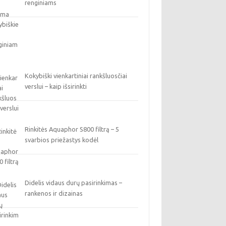
renginiams
Kokybiški vienkartiniai rankšluosčiai
verslui – kaip išsirinkti
Rinkitės Aquaphor S800 filtrą – 5
svarbios priežastys kodėl
Didelis vidaus durų pasirinkimas –
rankenos ir dizainas