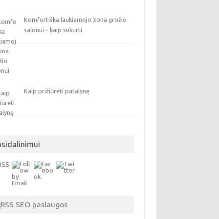
Komfortiška laukiamojo zona grožio
salonui – kaip sukurti
Kaip prižiūrėti patalynę
asidalinimui
SEO paslaugos