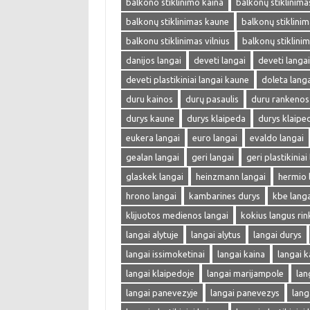
balkono stiklinimo kaina
balkonų stiklinima
balkonų stiklinimas kaune
balkonų stiklinima
balkonu stiklinimas vilnius
balkonų stiklini
danijos langai
deveti langai
deveti langa
deveti plastikiniai langai kaune
doleta langa
duru kainos
durų pasaulis
duru rankenos
durys kaune
durys klaipeda
durys klaipe
eukera langai
euro langai
evaldo langai
gealan langai
geri langai
geri plastikiniai
glaskek langai
heinzmann langai
hermio 
hrono langai
kambarines durys
kbe langa
klijuotos medienos langai
kokius langus rin
langai alytuje
langai alytus
langai durys
langai issimoketinai
langai kaina
langai k
langai klaipedoje
langai marijampole
lan
langai panevezyje
langai panevezys
lang