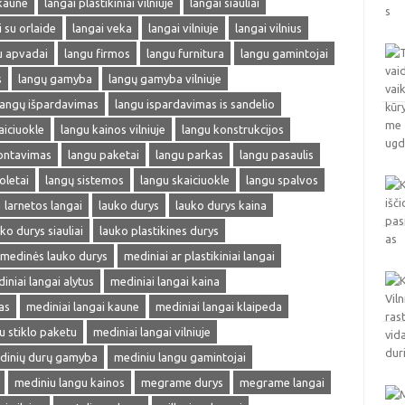
 kaune
langai plastikiniai vilniuje
langai siauliai
i su orlaide
langai veka
langai vilniuje
langai vilnius
u apvadai
langu firmos
langu furnitura
langu gamintojai
s
langų gamyba
langų gamyba vilniuje
langų išpardavimas
langu ispardavimas is sandelio
aiciuokle
langu kainos vilniuje
langu konstrukcijos
ontavimas
langu paketai
langu parkas
langu pasaulis
oletai
langų sistemos
langu skaiciuokle
langu spalvos
larnetos langai
lauko durys
lauko durys kaina
ko durys siauliai
lauko plastikines durys
medinės lauko durys
mediniai ar plastikiniai langai
iniai langai alytus
mediniai langai kaina
as
mediniai langai kaune
mediniai langai klaipeda
u stiklo paketu
mediniai langai vilniuje
dinių durų gamyba
mediniu langu gamintojai
mediniu langu kainos
megrame durys
megrame langai