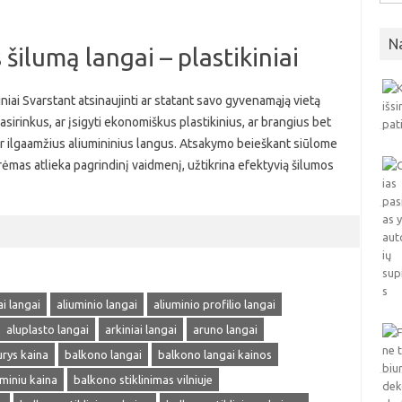
N
šilumą langai – plastikiniai
iniai Svarstant atsinaujinti ar statant savo gyvenamąją vietą
pasirinkus, ar įsigyti ekonomiškus plastikinius, ar brangius bet
s ir ilgaamžius aliumininius langus. Atsakymo beieškant siūlome
o rėmas atlieka pagrindinį vaidmenį, užtikrina efektyvią šilumos
ai langai
aliuminio langai
aliuminio profilio langai
aluplasto langai
arkiniai langai
aruno langai
rys kaina
balkono langai
balkono langai kainos
uminiu kaina
balkono stiklinimas vilniuje