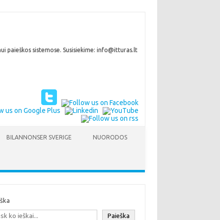
i paieškos sistemose. Susisiekime: info@itturas.lt
BILANNONSER SVERIGE
NUORODOS
eška
Paieška