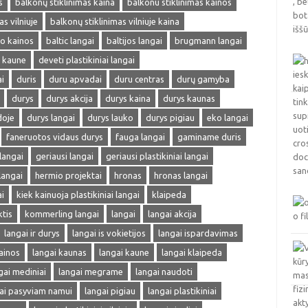
s
balkonų stiklinimas kaina
balkonu stiklinimas kainos
s vilniuje
balkonų stiklinimas vilniuje kaina
mo kainos
baltic langai
baltijos langai
brugmann langai
i kaune
deveti plastikiniai langai
i
duris
duru apvadai
duru centras
durų gamyba
durys
durys akcija
durys kaina
durys kaunas
doje
durys langai
durys lauko
durys pigiau
eko langai
faneruotos vidaus durys
fauga langai
gaminame duris
 langai
geriausi langai
geriausi plastikiniai langai
langai
hermio projektai
hronas
hronas langai
i
kiek kainuoja plastikiniai langai
klaipeda
ktis
kommerling langai
langai
langai akcija
langai ir durys
langai is vokietijos
langai ispardavimas
ainos
langai kaunas
langai kaune
langai klaipeda
gai mediniai
langai megrame
langai naudoti
ai pasyviam namui
langai pigiau
langai plastikiniai