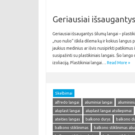
Geriausiai išsaugantys 
Geriausiai išsaugantys šilumą langai – plastik
„nuo nulio“ iškila dilema ką ir kokius langus 
jaukius medinius ar išvis nusipirkti patikimu
susipažinti su plastikiniais langais. Šio lang
izoliaciją. Plastikiniai langai…
Read More »
Skelbimai
alfredo langai
aliuminiai langai
aliuminini
aluplast langai
aluplast langai atsiliepimai
ateities langas
balkono durys
balkono du
balkono stiklinimas
balkono stiklinimas ali