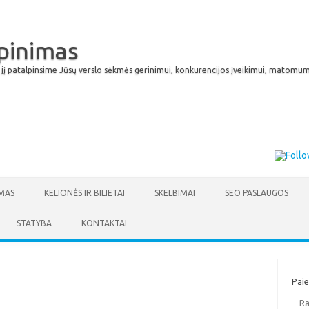
lpinimas
 jį patalpinsime Jūsų verslo sėkmės gerinimui, konkurencijos įveikimui, matomumu
Skip to content
MAS
KELIONĖS IR BILIETAI
SKELBIMAI
SEO PASLAUGOS
STATYBA
KONTAKTAI
Pai