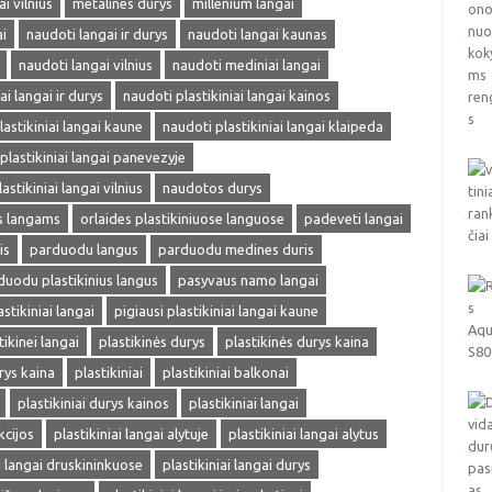
 vilnius
metalines durys
millenium langai
i
naudoti langai ir durys
naudoti langai kaunas
naudoti langai vilnius
naudoti mediniai langai
ai langai ir durys
naudoti plastikiniai langai kainos
lastikiniai langai kaune
naudoti plastikiniai langai klaipeda
plastikiniai langai panevezyje
astikiniai langai vilnius
naudotos durys
ms langams
orlaides plastikiniuose languose
padeveti langai
is
parduodu langus
parduodu medines duris
duodu plastikinius langus
pasyvaus namo langai
astikiniai langai
pigiausi plastikiniai langai kaune
tikinei langai
plastikinės durys
plastikinės durys kaina
rys kaina
plastikiniai
plastikiniai balkonai
plastikiniai durys kainos
plastikiniai langai
kcijos
plastikiniai langai alytuje
plastikiniai langai alytus
ai langai druskininkuose
plastikiniai langai durys