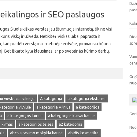
Dažn
pas
reikalingos ir SEO paslaugos
Koki
ugos Šiuolaikiškas verslas jau šturmuoja internetą, tik ne visi
kuris viską ir užveda. Netikite? Viskas labai paprasta ir
Dide
spr
, kad pradėti verslą internetinėje erdvėje, pirmiausia būtina
pį. Bet iškarto kyla klausimas, ar po svetainės kūrimo darbų,
Vand
gen
Gręž
Nuge
u viesbuciai vilniuje
A kategorija
a kategorija eksternu
kategorija vilniuje
a kategorija Vilnius
a kategorijos
Geri
a
a kategorijos kursai
a kategorijos kursai kaune
laikymas
a kategorijos teises
a2 kategorija
Nuo
kla
abc vairavimo mokykla kaune
abidis kosmetika