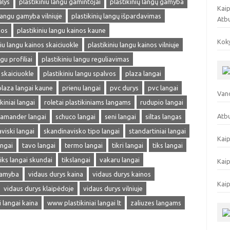
alys
plastikiniu langu gamintojai
plastikinių langų gamyba
Kaip
 langu gamyba vilniuje
plastikinių langų išpardavimas
Atb
nos
plastikiniu langu kainos kaune
Koky
niu langu kainos skaiciuokle
plastikiniu langu kainos vilniuje
gu profiliai
plastikiniu langu reguliavimas
 skaiciuokle
plastikiniu langu spalvos
plaza langai
plaza langai kaune
prienu langai
pvc durys
pvc langai
Vand
kiniai langai
roletai plastikiniams langams
rudupio langai
Atbu
lamander langai
schuco langai
seni langai
siltas langas
viski langai
skandinavisko tipo langai
standartiniai langai
Kaip
angai
tavo langai
termo langai
tikri langai
tiks langai
tiks langai skundai
tikslangai
vakaru langai
Kaip
gamyba
vidaus durys kaina
vidaus durys kainos
Kaip
vidaus durys klaipėdoje
vidaus durys vilniuje
ai langai kaina
www plastikiniai langai lt
zaliuzes langams