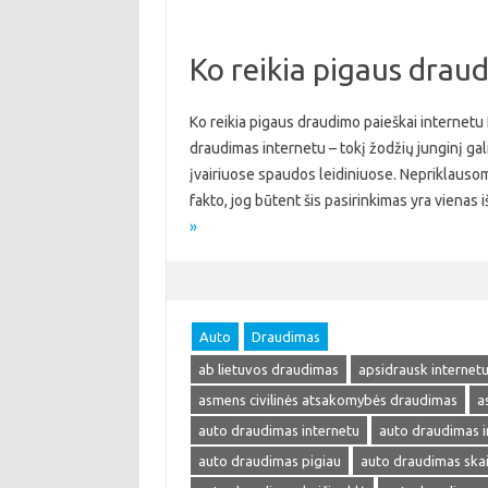
Ko reikia pigaus drau
Ko reikia pigaus draudimo paieškai internetu
draudimas internetu – tokį žodžių junginį galima
įvairiuose spaudos leidiniuose. Nepriklausom
fakto, jog būtent šis pasirinkimas yra viena
»
Auto
Draudimas
ab lietuvos draudimas
apsidrausk internet
asmens civilinės atsakomybės draudimas
a
auto draudimas internetu
auto draudimas i
auto draudimas pigiau
auto draudimas skai