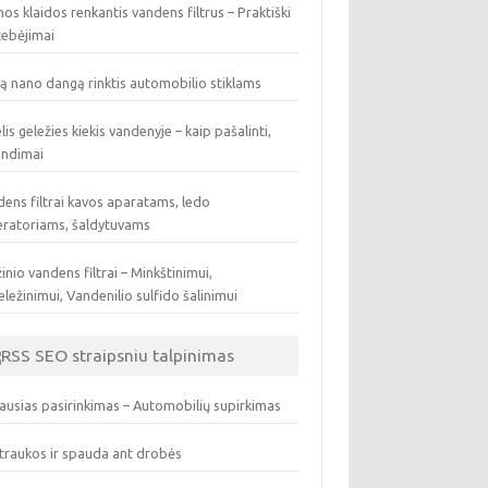
os klaidos renkantis vandens filtrus – Praktiški
tebėjimai
ą nano dangą rinktis automobilio stiklams
lis geležies kiekis vandenyje – kaip pašalinti,
endimai
ens filtrai kavos aparatams, ledo
eratoriams, šaldytuvams
inio vandens filtrai – Minkštinimui,
ležinimui, Vandenilio sulfido šalinimui
SEO straipsniu talpinimas
ausias pasirinkimas – Automobilių supirkimas
traukos ir spauda ant drobės