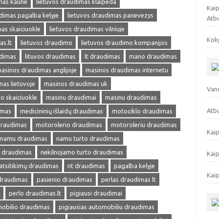
mas kaune
lietuvos draudimas klaipeda
Kaip
dimas pagalba kelyje
lietuvos draudimas panevezys
Atb
as skaiciuokle
lietuvos draudimas vilniuje
Koky
as.lt
lietuvos draudimo
lietuvos draudimo kompanijos
udimas
lituvos draudimas
lt draudimas
mano draudimas
asinos draudimas anglijoje
masinos draudimas internetu
as lietuvoje
masinos draudimas uk
Vand
o skaiciuokle
masinu draudimai
masinu draudimas
Atbu
imas
medicininių išlaidų draudimas
motociklo draudimas
draudimas
motorolerio draudimas
motoroleriu draudimas
Kaip
namu draudimas
namu turto draudimas
s draudimas
nekilnojamo turto draudimas
Kaip
atsitikimų draudimas
nt draudimas
pagalba kelyje
Kaip
 draudimas
pasienio draudimas
perlas draudimas lt
perlo draudimas.lt
pigiausi draudimai
mobilio draudimas
pigiausias automobiliu draudimas