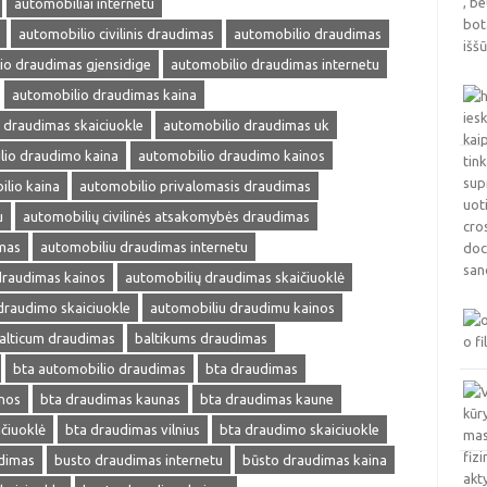
automobiliai internetu
automobilio civilinis draudimas
automobilio draudimas
io draudimas gjensidige
automobilio draudimas internetu
automobilio draudimas kaina
 draudimas skaiciuokle
automobilio draudimas uk
lio draudimo kaina
automobilio draudimo kainos
lio kaina
automobilio privalomasis draudimas
u
automobilių civilinės atsakomybės draudimas
mas
automobiliu draudimas internetu
draudimas kainos
automobilių draudimas skaičiuoklė
draudimo skaiciuokle
automobiliu draudimu kainos
alticum draudimas
baltikums draudimas
bta automobilio draudimas
bta draudimas
nos
bta draudimas kaunas
bta draudimas kaune
čiuoklė
bta draudimas vilnius
bta draudimo skaiciuokle
dimas
busto draudimas internetu
būsto draudimas kaina