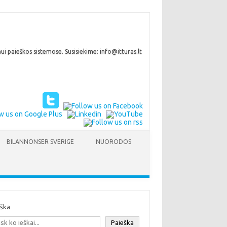
i paieškos sistemose. Susisiekime: info@itturas.lt
BILANNONSER SVERIGE
NUORODOS
eška
Paieška