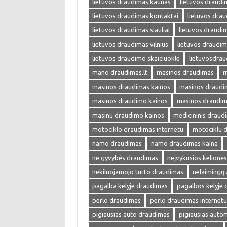
lietuvos draudimas kaunas
lietuvos draudi
lietuvos draudimas kontaktai
lietuvos drau
lietuvos draudimas siauliai
lietuvos draudim
lietuvos draudimas vilnius
lietuvos draudim
lietuvos draudimo skaiciuokle
lietuvosdra
mano draudimas.lt
masinos draudimas
m
masinos draudimas kainos
masinos draudim
masinos draudimo kainos
masinos draudim
masinu draudimo kainos
medicininis draud
motociklo draudimas internetu
motociklu 
namo draudimas
namo draudimas kaina
ne gyvybės draudimas
neįvykusios kelionė
nekilnojamojo turto draudimas
nelaimingų 
pagalba kelyje draudimas
pagalbos kelyje
perlo draudimas
perlo draudimas internetu
pigiausias auto draudimas
pigiausias auto