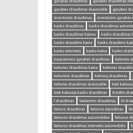
gyvybės draudimas
gyvybes draudimas int
gyvybes draudimas skaiciuokle
gyvybes dr
investicinis draudimas
investicinis gyvybės
kasko draudimas
kasko draudimas automob
kasko draudimas kainos
kasko draudimas l
kasko draudimo kaina
kasko draudimo kai
kasko internetu
kasko kaina
kasko skaič
kaupiamasis gyvybės draudimas
kelionės 
keliones draudimas kaina
keliones draudim
kelioninis draudimas
kelionių draudimas
kelioniu draudimas skaiciuokle
kiek kainuo
kiek kainuoja kasko draudimas
kredito dr
l draudimas
laidavimo draudimas
ld dra
lietuvo draudimas
lietuvos darudimas
li
lietuvos draudimas automobiliui
lietuvos 
lietuvos draudimas internetu automobilio
l