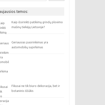
aujausios temos:
Kaip išsirinkti patikimą grindų plovimo
mašinų tiekėją Lietuvoje?
Geriausias pasirinkimas yra
automobilių supirkimas
Fikusai ne tik biuro dekoracija, bet ir
botaninis iššūkis