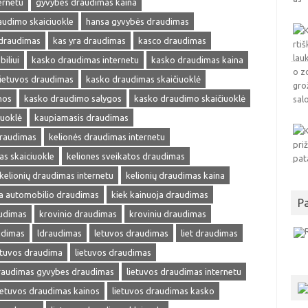
ernetu
gyvybes draudimas kaina
audimo skaiciuokle
hansa gyvybės draudimas
 draudimas
kas yra draudimas
kasco draudimas
iliui
kasko draudimas internetu
kasko draudimas kaina
ietuvos draudimas
kasko draudimas skaičiuoklė
nos
kasko draudimo salygos
kasko draudimo skaičiuoklė
iuoklė
kaupiamasis draudimas
draudimas
kelionės draudimas internetu
as skaiciuokle
keliones sveikatos draudimas
kelionių draudimas internetu
kelionių draudimas kaina
ja automobilio draudimas
kiek kainuoja draudimas
P
audimas
krovinio draudimas
kroviniu draudimas
udimas
ldraudimas
letuvos draudimas
liet draudimas
etuvos draudima
lietuvos draudimas
draudimas gyvybes draudimas
lietuvos draudimas internetu
ietuvos draudimas kainos
lietuvos draudimas kasko