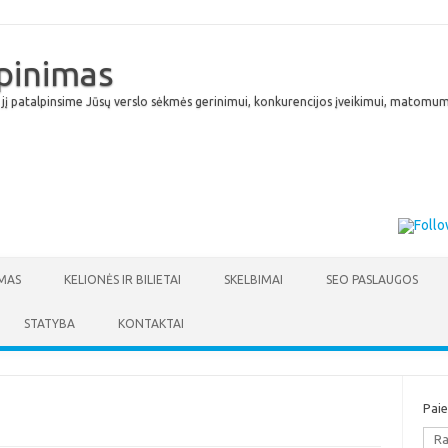
lpinimas
 jį patalpinsime Jūsų verslo sėkmės gerinimui, konkurencijos įveikimui, matomumu
Skip to content
MAS
KELIONĖS IR BILIETAI
SKELBIMAI
SEO PASLAUGOS
STATYBA
KONTAKTAI
Pai