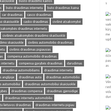
kaiciuokle
busto draudimo kainos
s
buto draudimas internetu
buto draudimas kaina
car draudimas
casco draudimas
o skaiciuokle
casko draudimas
civilinė atsakomybė
 atsakomybės draudimas internetu
civilinės atsakomybės draudimo skaičiuoklė
udimo skaiciuokle
civilinis automobilio draudimas
netu
civilinis draudimas pigiausias
as
compensa automobilio draudimas
internetu
compensa gyvybės draudimas
darudimas
draudimai automobiliams
draudimai internetu
 anglijoje
draudimas auto
draudimas automobilio
s automobiliui
draudimas automobiliui skaiciuokle
mybes
draudimas compensa
draudimas gjensidige
e
draudimas internetu automobilio
tu lietuvos draudimas
draudimas internetu pigiau