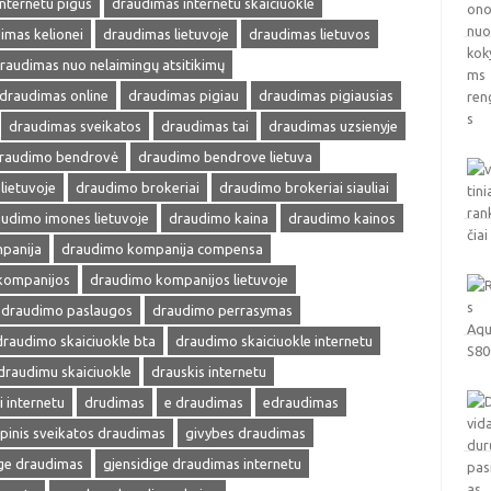
nternetu pigus
draudimas internetu skaiciuokle
imas kelionei
draudimas lietuvoje
draudimas lietuvos
raudimas nuo nelaimingų atsitikimų
draudimas online
draudimas pigiau
draudimas pigiausias
draudimas sveikatos
draudimas tai
draudimas uzsienyje
raudimo bendrovė
draudimo bendrove lietuva
lietuvoje
draudimo brokeriai
draudimo brokeriai siauliai
udimo imones lietuvoje
draudimo kaina
draudimo kainos
panija
draudimo kompanija compensa
kompanijos
draudimo kompanijos lietuvoje
draudimo paslaugos
draudimo perrasymas
draudimo skaiciuokle bta
draudimo skaiciuokle internetu
draudimu skaiciuokle
drauskis internetu
i internetu
drudimas
e draudimas
edraudimas
pinis sveikatos draudimas
givybes draudimas
ige draudimas
gjensidige draudimas internetu