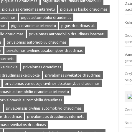
pigiausias draudimas
pigiausias draudimas automobiliui
Dažn
pigiausias draudimas internetu
pigiausias kasko draudimas
pas
draudimas
pigus automobilio draudimas
Koki
mas
pigus draudimas internetu
pigus draudimas uk
lio draudimas
privalomas automobilio draudimas internetu
Dide
spr
e
privalomas automobiliu draudimas
e
privalomas civilinės atsakomybės draudimas
Vand
internetu
gen
kaiciuokle
privalomas draudimas
Gręž
 draudimas skaiciuokle
privalomas sveikatos draudimas
Nuge
privalomas vairuotoju civilines atsakomybes draudimas
lomasis automobilio draudimas internetu
privalomasis automobiliu draudimas
s
privalomasis civilinis automobilio draudimas
Geri
is draudimas
privalomasis draudimas internetu
Nuo
omasis sveikatos draudimas