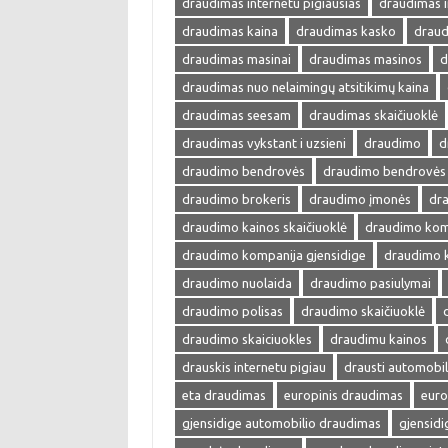
draudimas internetu pigiausias
draudimas i
draudimas kaina
draudimas kasko
draud
draudimas masinai
draudimas masinos
d
draudimas nuo nelaimingų atsitikimų kaina
draudimas seesam
draudimas skaičiuoklė
draudimas vykstant i uzsieni
draudimo
d
draudimo bendrovės
draudimo bendrovės 
draudimo brokeris
draudimo įmonės
dra
draudimo kainos skaičiuoklė
draudimo kom
draudimo kompanija gjensidige
draudimo 
draudimo nuolaida
draudimo pasiulymai
draudimo polisas
draudimo skaičiuoklė
draudimo skaiciuokles
draudimu kainos
drauskis internetu pigiau
drausti automobil
eta draudimas
europinis draudimas
euro
gjensidige automobilio draudimas
gjensid