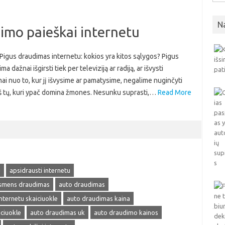
N
dimo paieškai internetu
 Pigus draudimas internetu: kokios yra kitos sąlygos? Pigus
 dažnai išgirsti tiek per televiziją ar radiją, ar išvysti
ai nuo to, kur jį išvysime ar pamatysime, negalime nuginčyti
s iš tų, kuri ypač domina žmones. Nesunku suprasti,…
Read More
u
apsidrausti internetu
smens draudimas
auto draudimas
nternetu skaiciuokle
auto draudimas kaina
ciuokle
auto draudimas uk
auto draudimo kainos