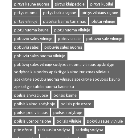
pirtys kaune nuoma
pirtys klaipedoje
pirtys kubilai
pirtys nuoma
pirtys traku rajone
pirtys vilniaus rajone
pirtys vilniuje
plateliai kaimo turizmas
plotai vilniuje
plotu nuoma kaune
plotu nuoma vilniuje
pobuvio sales vilniuje
pobuviu sale
pobuviu sale vilniuje
pobuviu sales
pobuviu sales nuoma
pobuviu sales nuoma vilniuje
pobūvių salės vilniuje sodybos nuoma vilniaus apskrityje
sodybos klaipedos apskrityje kaimo turizmas vilniaus
apskrityje sodybu nuoma vilniaus apskrityje sodybos kauno
apskrityje kubilo nuoma kaune ku
poilsis anykščiuose
poilsis kaime
poilsis kaimo sodyboje
poilsis prie ezero
poilsis prie vilniaus
poilsis sodyboje
poilsis utenos rajone
poilsis vilniuje
pokyliu sales vilniuje
prie ežero
rackausku sodyba
radvilių sodyba