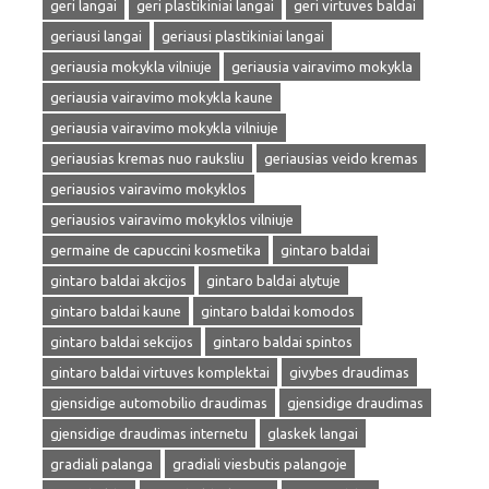
geri langai
geri plastikiniai langai
geri virtuves baldai
geriausi langai
geriausi plastikiniai langai
geriausia mokykla vilniuje
geriausia vairavimo mokykla
geriausia vairavimo mokykla kaune
geriausia vairavimo mokykla vilniuje
geriausias kremas nuo rauksliu
geriausias veido kremas
geriausios vairavimo mokyklos
geriausios vairavimo mokyklos vilniuje
germaine de capuccini kosmetika
gintaro baldai
gintaro baldai akcijos
gintaro baldai alytuje
gintaro baldai kaune
gintaro baldai komodos
gintaro baldai sekcijos
gintaro baldai spintos
gintaro baldai virtuves komplektai
givybes draudimas
gjensidige automobilio draudimas
gjensidige draudimas
gjensidige draudimas internetu
glaskek langai
gradiali palanga
gradiali viesbutis palangoje