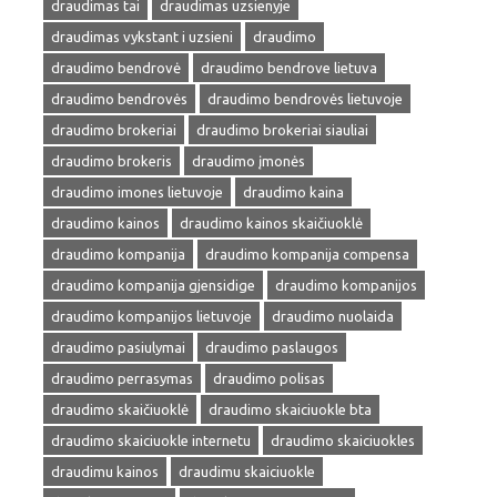
draudimas tai
draudimas uzsienyje
draudimas vykstant i uzsieni
draudimo
draudimo bendrovė
draudimo bendrove lietuva
draudimo bendrovės
draudimo bendrovės lietuvoje
draudimo brokeriai
draudimo brokeriai siauliai
draudimo brokeris
draudimo įmonės
draudimo imones lietuvoje
draudimo kaina
draudimo kainos
draudimo kainos skaičiuoklė
draudimo kompanija
draudimo kompanija compensa
draudimo kompanija gjensidige
draudimo kompanijos
draudimo kompanijos lietuvoje
draudimo nuolaida
draudimo pasiulymai
draudimo paslaugos
draudimo perrasymas
draudimo polisas
draudimo skaičiuoklė
draudimo skaiciuokle bta
draudimo skaiciuokle internetu
draudimo skaiciuokles
draudimu kainos
draudimu skaiciuokle