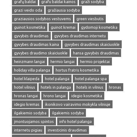
grafų baldai
grafu baldai kainos
graži sodyba
grazi veido oda
gražiausia sodyba
graziausios sodybos vestuvems
green viesbutis
guinot kosmetika
guinot kremai
gydomoji kosmetika
gyvybės draudimas
gyvybes draudimas internetu
gyvybes draudimas kaina
gyvybes draudimas skaiciuokle
gyvybes draudimo skaiciuokle
hansa gyvybės draudimas
heinzmann langai
hermio langai
hermio projektai
holiday villa palanga
hortus fratris kosmetika
hotel klaipeda
hotel palanga
hotel palanga spa
hotel vilnius
hotels in palanga
hotels in vilnius
hronas
hronas langai
hrono langai
idegio kosmetika
idegio kremas
ikonikovo vairavimo mokykla vilniuje
ilgakiemio sodyba
ilgakiemis sodyba
įmontuojamos spintos
info hotel palanga
internetu pigiau
investicinis draudimas