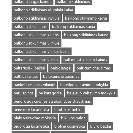
balkono langai kainos
balkono stiklinimas
balkono stiklinimas aliuminiu kaina
balkono stiklinimas vilniuje
balkono stiklinimo kaina
balkonų stiklinimas
balkonų stiklinimas kaina
balkonu stiklinimas kainos
balkonų stiklinimas kaune
balkonų stiklinimas vilniuje
balkonų stiklinimas vilniuje kaina
balkonu stiklinimas vilnius
balkonų stiklinimo kainos
baltarusiski baldai
baltic langai
balticum draudimas
baltijos langai
baltikums draudimas
banketines sales vilniuje
bareikio vairavimo mokykla
batu spinta
be kategorija
belejevo vairavimo mokykla
bendrosios civilinės atsakomybės draudimas
benexere kosmetika
beoti kosmetika
bialo vairavimo mokykla
bikuvos baldai
biodroga kosmetika
bioline kosmetika
biuro baldai