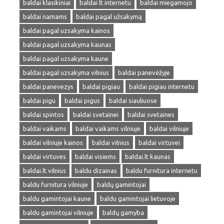
baldai klasikiniai
baldai lt internetu
baldai miegamojo
baldai namams
baldai pagal užsakymą
baldai pagal uzsakyma kainos
baldai pagal uzsakyma kaunas
baldai pagal uzsakyma kaune
baldai pagal uzsakyma vilnius
baldai panevėžyje
baldai panevezys
baldai pigiau
baldai pigiau internetu
baldai pigu
baldai pigus
baldai siauliuose
baldai spintos
baldai svetainei
baldai svetaines
baldai vaikams
baldai vaikams vilniuje
baldai vilniuje
baldai vilniuje kainos
baldai vilnius
baldai virtuvei
baldai virtuves
baldai visiems
baldai.lt kaunas
baldai.lt vilnius
baldu dizainas
baldu furnitura internetu
baldu furnitura vilniuje
baldų gamintojai
baldu gamintojai kaune
baldu gamintojai lietuvoje
baldu gamintojai vilniuje
baldų gamyba