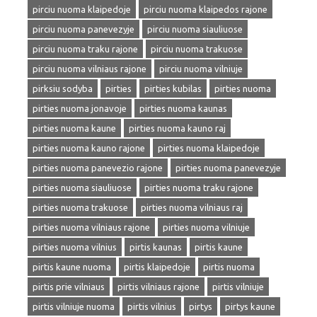
pirciu nuoma klaipedoje
pirciu nuoma klaipedos rajone
pirciu nuoma panevezyje
pirciu nuoma siauliuose
pirciu nuoma traku rajone
pirciu nuoma trakuose
pirciu nuoma vilniaus rajone
pirciu nuoma vilniuje
pirksiu sodyba
pirties
pirties kubilas
pirties nuoma
pirties nuoma jonavoje
pirties nuoma kaunas
pirties nuoma kaune
pirties nuoma kauno raj
pirties nuoma kauno rajone
pirties nuoma klaipedoje
pirties nuoma panevezio rajone
pirties nuoma panevezyje
pirties nuoma siauliuose
pirties nuoma traku rajone
pirties nuoma trakuose
pirties nuoma vilniaus raj
pirties nuoma vilniaus rajone
pirties nuoma vilniuje
pirties nuoma vilnius
pirtis kaunas
pirtis kaune
pirtis kaune nuoma
pirtis klaipedoje
pirtis nuoma
pirtis prie vilniaus
pirtis vilniaus rajone
pirtis vilniuje
pirtis vilniuje nuoma
pirtis vilnius
pirtys
pirtys kaune