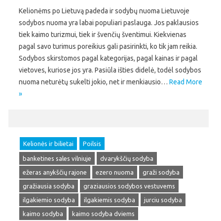
Kelionėms po Lietuvą padeda ir sodybų nuoma Lietuvoje
sodybos nuoma yra labai populiari paslauga. Jos paklausios
tiek kaimo turizmui, tiek ir švenčių šventimui. Kiekvienas
pagal savo turimus poreikius gali pasirinkti, ko tik jam reikia.
Sodybos skirstomos pagal kategorijas, pagal kainas ir pagal
vietoves, kuriose jos yra. Pasiūla išties didelė, todėl sodybos
nuoma neturėtų sukelti jokio, net ir menkiausio…
Read More
»
Kelionės ir bilietai
Poilsis
banketines sales vilniuje
dvarykščių sodyba
ežeras anykščių rajone
ezero nuoma
graži sodyba
gražiausia sodyba
graziausios sodybos vestuvems
ilgakiemio sodyba
ilgakiemis sodyba
jurciu sodyba
kaimo sodyba
kaimo sodyba dviems