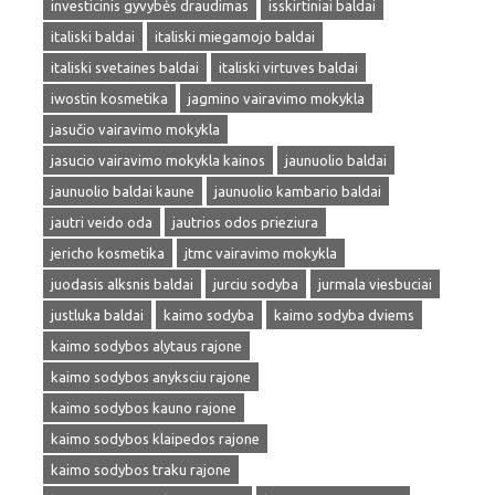
investicinis gyvybės draudimas
isskirtiniai baldai
italiski baldai
italiski miegamojo baldai
italiski svetaines baldai
italiski virtuves baldai
iwostin kosmetika
jagmino vairavimo mokykla
jasučio vairavimo mokykla
jasucio vairavimo mokykla kainos
jaunuolio baldai
jaunuolio baldai kaune
jaunuolio kambario baldai
jautri veido oda
jautrios odos prieziura
jericho kosmetika
jtmc vairavimo mokykla
juodasis alksnis baldai
jurciu sodyba
jurmala viesbuciai
justluka baldai
kaimo sodyba
kaimo sodyba dviems
kaimo sodybos alytaus rajone
kaimo sodybos anyksciu rajone
kaimo sodybos kauno rajone
kaimo sodybos klaipedos rajone
kaimo sodybos traku rajone