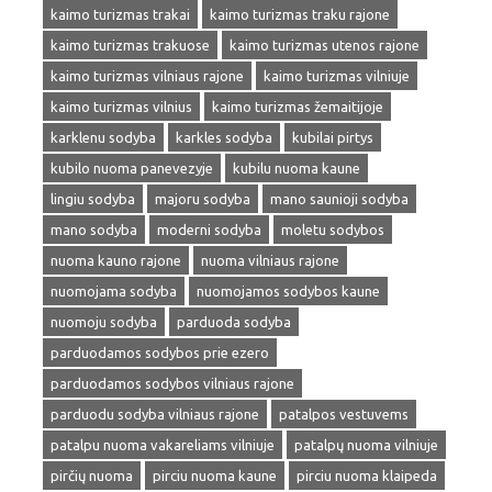
kaimo turizmas trakai
kaimo turizmas traku rajone
kaimo turizmas trakuose
kaimo turizmas utenos rajone
kaimo turizmas vilniaus rajone
kaimo turizmas vilniuje
kaimo turizmas vilnius
kaimo turizmas žemaitijoje
karklenu sodyba
karkles sodyba
kubilai pirtys
kubilo nuoma panevezyje
kubilu nuoma kaune
lingiu sodyba
majoru sodyba
mano saunioji sodyba
mano sodyba
moderni sodyba
moletu sodybos
nuoma kauno rajone
nuoma vilniaus rajone
nuomojama sodyba
nuomojamos sodybos kaune
nuomoju sodyba
parduoda sodyba
parduodamos sodybos prie ezero
parduodamos sodybos vilniaus rajone
parduodu sodyba vilniaus rajone
patalpos vestuvems
patalpu nuoma vakareliams vilniuje
patalpų nuoma vilniuje
pirčių nuoma
pirciu nuoma kaune
pirciu nuoma klaipeda