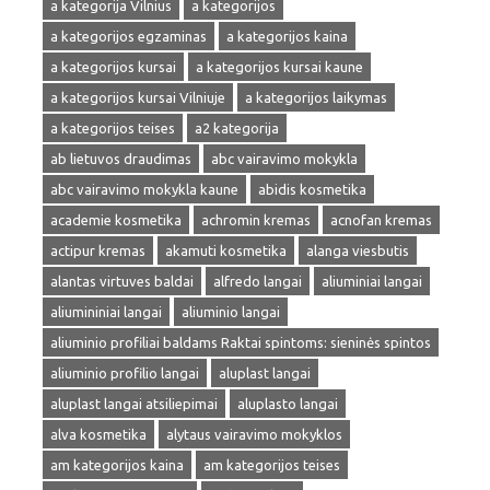
a kategorija Vilnius
a kategorijos
a kategorijos egzaminas
a kategorijos kaina
a kategorijos kursai
a kategorijos kursai kaune
a kategorijos kursai Vilniuje
a kategorijos laikymas
a kategorijos teises
a2 kategorija
ab lietuvos draudimas
abc vairavimo mokykla
abc vairavimo mokykla kaune
abidis kosmetika
academie kosmetika
achromin kremas
acnofan kremas
actipur kremas
akamuti kosmetika
alanga viesbutis
alantas virtuves baldai
alfredo langai
aliuminiai langai
aliumininiai langai
aliuminio langai
aliuminio profiliai baldams Raktai spintoms: sieninės spintos
aliuminio profilio langai
aluplast langai
aluplast langai atsiliepimai
aluplasto langai
alva kosmetika
alytaus vairavimo mokyklos
am kategorijos kaina
am kategorijos teises