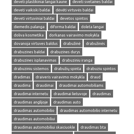
deveti plastikiniai langai kaune
deveti svetaines baldai
deveti vaikiski baldai
dėvėti virtuvės baldai
deveti virtuviniai baldai
devetos spintos
diemedis palanga
diforma baldai
doleta langai
doliva kosmetika
dorkanas vairavimo mokykla
dovanoja virtuves baldus
drabužinė
drabužinės
drabuzines baldai
drabuzines durys
drabuzines isplanavimas
drabuziniu iranga
drabuziniu sistemos
drabužių spinta
drabuziu spintos
dradimas
draiveris vairavimo mokykla
draud
draudima
draudimai
draudimai automobiliams
draudimai internetu
draudimai lietuvoje
draudimas
draudimas anglijoje
draudimas auto
draudimas automobilio
draudimas automobilio internetu
draudimas automobiliui
draudimas automobiliui skaiciuokle
draudimas bta