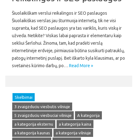
Šiuolaikiškam verslui reikalingos ir SEO paslaugos
Šiuolaikiškas verslas jau šturmuoja internetą, tik ne visi
supranta, kad SEO paslaugos yra tas variklis, kuris viską ir
užveda. Netikite? Viskas labai paprasta ir elementaru kaip
sekliui Šerlohui. Žinoma, tam, kad pradėti verslą
internetinėje erdvėje, pirmiausia būtina susikurti patrauklų,
patogų internetinį puslapį. Bet iškarto kyla klausimas, ar po
svetainės kūrimo darbų, po…
Read More »
Skelbimai
3 zvaigzduciu viesbutis vilniuje
5 zvaigzduciu viesbuciai vilniuje
A kategorija
a kategorija eksternu
a kategorija kaina
a kategorija kaunas
a kategorija vilniuje