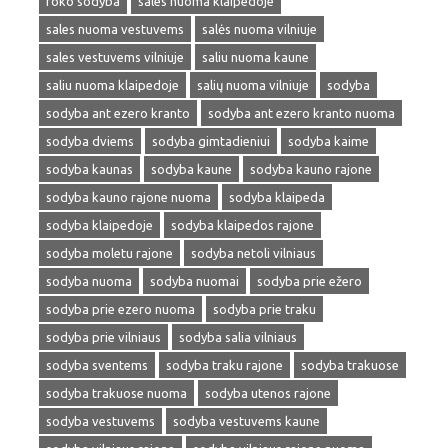
roko sodyba
sales nuoma klaipedoje
sales nuoma vestuvems
salės nuoma vilniuje
sales vestuvems vilniuje
saliu nuoma kaune
saliu nuoma klaipedoje
salių nuoma vilniuje
sodyba
sodyba ant ezero kranto
sodyba ant ezero kranto nuoma
sodyba dviems
sodyba gimtadieniui
sodyba kaime
sodyba kaunas
sodyba kaune
sodyba kauno rajone
sodyba kauno rajone nuoma
sodyba klaipeda
sodyba klaipedoje
sodyba klaipedos rajone
sodyba moletu rajone
sodyba netoli vilniaus
sodyba nuoma
sodyba nuomai
sodyba prie ežero
sodyba prie ezero nuoma
sodyba prie traku
sodyba prie vilniaus
sodyba salia vilniaus
sodyba sventems
sodyba traku rajone
sodyba trakuose
sodyba trakuose nuoma
sodyba utenos rajone
sodyba vestuvems
sodyba vestuvems kaune