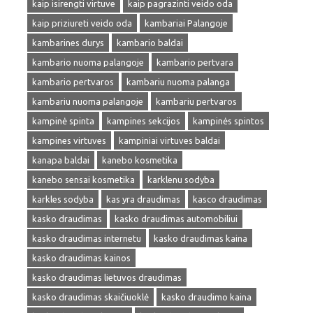
kaip isirengti virtuve
kaip pagrazinti veido oda
kaip priziureti veido oda
kambariai Palangoje
kambarines durys
kambario baldai
kambario nuoma palangoje
kambario pertvara
kambario pertvaros
kambariu nuoma palanga
kambariu nuoma palangoje
kambariu pertvaros
kampinė spinta
kampines sekcijos
kampinės spintos
kampines virtuves
kampiniai virtuves baldai
kanapa baldai
kanebo kosmetika
kanebo sensai kosmetika
karklenu sodyba
karkles sodyba
kas yra draudimas
kasco draudimas
kasko draudimas
kasko draudimas automobiliui
kasko draudimas internetu
kasko draudimas kaina
kasko draudimas kainos
kasko draudimas lietuvos draudimas
kasko draudimas skaičiuoklė
kasko draudimo kaina