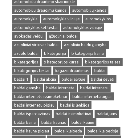
automobiliu draudimo skaiciuokle
automobiliu draudimu kainos
automobilių kainos
automokykla
automokykla vilniuje
automokyklos
automokyklos ket testai
automokyklos vilniuje
avokadas veidui
ąžuoliniai baldai
azuoliniai virtuves baldai
azuoliniu baldu gamyba
azuolo baldai
b kategorija
b kategorija kaina
b kategorijos
b kategorijos kursai
b kategorijos teises
b kategorijos testai
bagazo draudimas
baldai
baldai 1
baldai akcija
baldai alytuje
baldai deveti
baldai gamyba
baldai internete
baldai internetu
baldai internetu issimoketinai
baldai internetu pigiai
baldai internetu pigiau
baldai is lenkijos
baldai ispardavimas
baldai issimoketinai
baldai jums
baldai kaina
baldai kaunas
baldai kaune
baldai kaune pigiau
baldai klaipeda
baldai klaipedoje