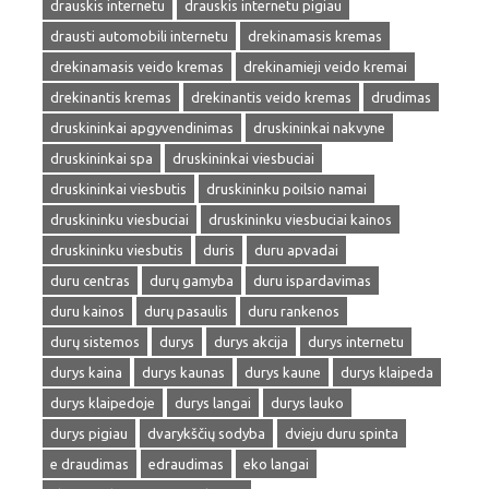
drauskis internetu
drauskis internetu pigiau
drausti automobili internetu
drekinamasis kremas
drekinamasis veido kremas
drekinamieji veido kremai
drekinantis kremas
drekinantis veido kremas
drudimas
druskininkai apgyvendinimas
druskininkai nakvyne
druskininkai spa
druskininkai viesbuciai
druskininkai viesbutis
druskininku poilsio namai
druskininku viesbuciai
druskininku viesbuciai kainos
druskininku viesbutis
duris
duru apvadai
duru centras
durų gamyba
duru ispardavimas
duru kainos
durų pasaulis
duru rankenos
durų sistemos
durys
durys akcija
durys internetu
durys kaina
durys kaunas
durys kaune
durys klaipeda
durys klaipedoje
durys langai
durys lauko
durys pigiau
dvarykščių sodyba
dvieju duru spinta
e draudimas
edraudimas
eko langai