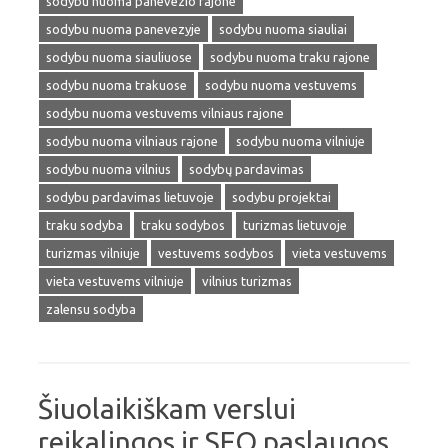
sodybu nuoma panevezio rajone
sodybu nuoma panevezyje
sodybu nuoma siauliai
sodybu nuoma siauliuose
sodybu nuoma traku rajone
sodybu nuoma trakuose
sodybu nuoma vestuvems
sodybu nuoma vestuvems vilniaus rajone
sodybu nuoma vilniaus rajone
sodybu nuoma vilniuje
sodybu nuoma vilnius
sodybų pardavimas
sodybu pardavimas lietuvoje
sodybu projektai
traku sodyba
traku sodybos
turizmas lietuvoje
turizmas vilniuje
vestuvems sodybos
vieta vestuvems
vieta vestuvems vilniuje
vilnius turizmas
zalensu sodyba
Šiuolaikiškam verslui
reikalingos ir SEO paslaugos