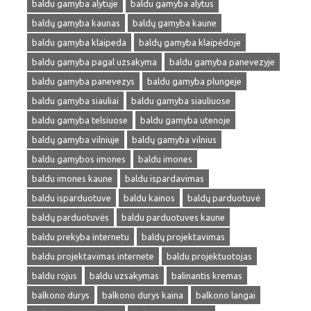
baldu gamyba alytuje
baldu gamyba alytus
baldų gamyba kaunas
baldų gamyba kaune
baldu gamyba klaipeda
baldų gamyba klaipėdoje
baldu gamyba pagal uzsakyma
baldu gamyba panevezyje
baldu gamyba panevezys
baldu gamyba plungeje
baldu gamyba siauliai
baldu gamyba siauliuose
baldu gamyba telsiuose
baldu gamyba utenoje
baldų gamyba vilniuje
baldų gamyba vilnius
baldu gamybos imones
baldu imones
baldu imones kaune
baldu ispardavimas
baldu isparduotuve
baldu kainos
baldų parduotuvė
baldų parduotuvės
baldu parduotuves kaune
baldu prekyba internetu
baldų projektavimas
baldu projektavimas internete
baldu projektuotojas
baldu rojus
baldu uzsakymas
balinantis kremas
balkono durys
balkono durys kaina
balkono langai