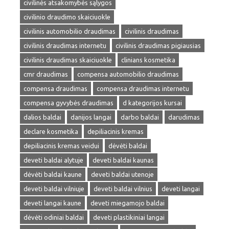
civilinės atsakomybės sąlygos
civilinio draudimo skaiciuokle
civilinis automobilio draudimas
civilinis draudimas
civilinis draudimas internetu
civilinis draudimas pigiausias
civilinis draudimas skaiciuokle
clinians kosmetika
cmr draudimas
compensa automobilio draudimas
compensa draudimas
compensa draudimas internetu
compensa gyvybės draudimas
d kategorijos kursai
dalios baldai
danijos langai
darbo baldai
darudimas
declare kosmetika
depiliacinis kremas
depiliacinis kremas veidui
dėvėti baldai
deveti baldai alytuje
deveti baldai kaunas
dėvėti baldai kaune
deveti baldai utenoje
deveti baldai vilniuje
deveti baldai vilnius
deveti langai
deveti langai kaune
deveti miegamojo baldai
dėvėti odiniai baldai
deveti plastikiniai langai