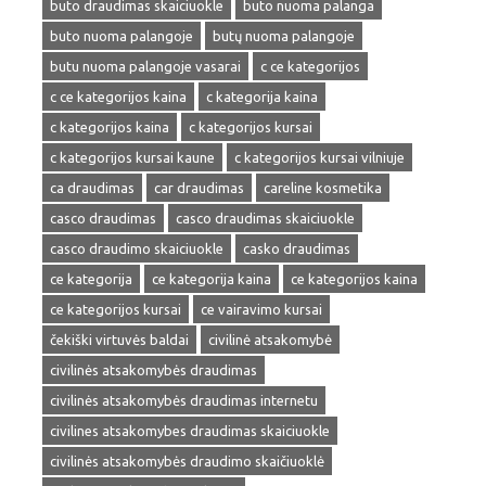
buto draudimas skaiciuokle
buto nuoma palanga
buto nuoma palangoje
butų nuoma palangoje
butu nuoma palangoje vasarai
c ce kategorijos
c ce kategorijos kaina
c kategorija kaina
c kategorijos kaina
c kategorijos kursai
c kategorijos kursai kaune
c kategorijos kursai vilniuje
ca draudimas
car draudimas
careline kosmetika
casco draudimas
casco draudimas skaiciuokle
casco draudimo skaiciuokle
casko draudimas
ce kategorija
ce kategorija kaina
ce kategorijos kaina
ce kategorijos kursai
ce vairavimo kursai
čekiški virtuvės baldai
civilinė atsakomybė
civilinės atsakomybės draudimas
civilinės atsakomybės draudimas internetu
civilines atsakomybes draudimas skaiciuokle
civilinės atsakomybės draudimo skaičiuoklė