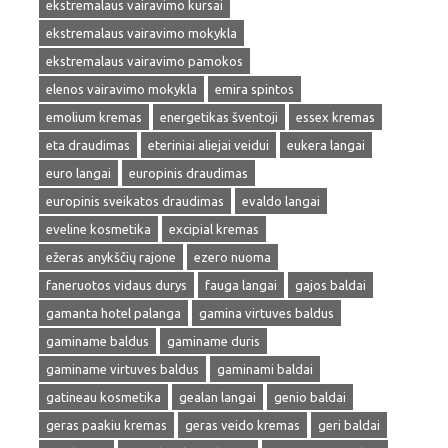
ekstremalaus vairavimo kursai
ekstremalaus vairavimo mokykla
ekstremalaus vairavimo pamokos
elenos vairavimo mokykla
emira spintos
emolium kremas
energetikas šventoji
essex kremas
eta draudimas
eteriniai aliejai veidui
eukera langai
euro langai
europinis draudimas
europinis sveikatos draudimas
evaldo langai
eveline kosmetika
excipial kremas
ežeras anykščių rajone
ezero nuoma
faneruotos vidaus durys
fauga langai
gajos baldai
gamanta hotel palanga
gamina virtuves baldus
gaminame baldus
gaminame duris
gaminame virtuves baldus
gaminami baldai
gatineau kosmetika
gealan langai
genio baldai
geras paakiu kremas
geras veido kremas
geri baldai