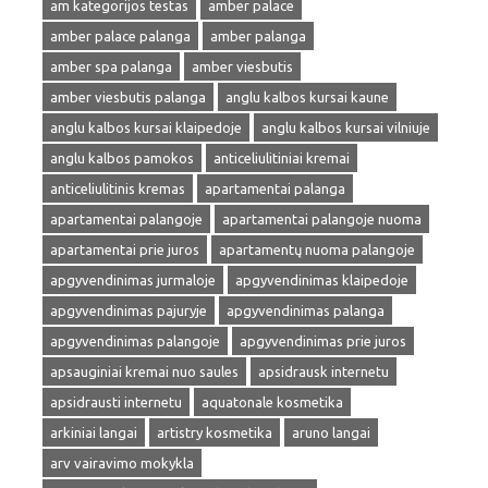
am kategorijos testas
amber palace
amber palace palanga
amber palanga
amber spa palanga
amber viesbutis
amber viesbutis palanga
anglu kalbos kursai kaune
anglu kalbos kursai klaipedoje
anglu kalbos kursai vilniuje
anglu kalbos pamokos
anticeliulitiniai kremai
anticeliulitinis kremas
apartamentai palanga
apartamentai palangoje
apartamentai palangoje nuoma
apartamentai prie juros
apartamentų nuoma palangoje
apgyvendinimas jurmaloje
apgyvendinimas klaipedoje
apgyvendinimas pajuryje
apgyvendinimas palanga
apgyvendinimas palangoje
apgyvendinimas prie juros
apsauginiai kremai nuo saules
apsidrausk internetu
apsidrausti internetu
aquatonale kosmetika
arkiniai langai
artistry kosmetika
aruno langai
arv vairavimo mokykla