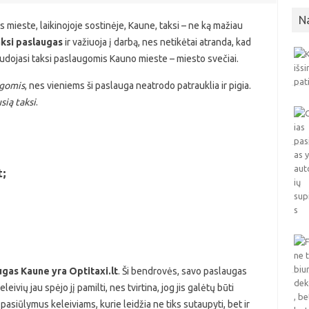
N
 mieste, laikinojoje sostinėje, Kaune, taksi – ne ką mažiau
aksi paslaugas
ir važiuoja į darbą, nes netikėtai atranda, kad
naudojasi taksi paslaugomis Kauno mieste – miesto svečiai.
ugomis
, nes vieniems ši paslauga neatrodo patrauklia ir pigia.
sią taksi
.
t;
augas Kaune yra Optitaxi.lt
. Ši bendrovės, savo paslaugas
eivių jau spėjo jį pamilti, nes tvirtina, jog jis galėtų būti
is pasiūlymus keleiviams, kurie leidžia ne tiks sutaupyti, bet ir