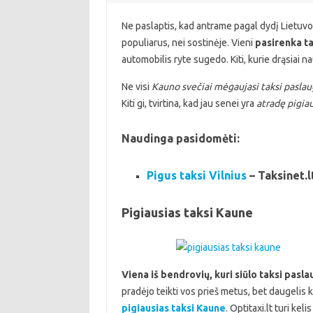
Ne paslaptis, kad antrame pagal dydį Lietuvos
populiarus, nei sostinėje. Vieni
pasirenka t
automobilis ryte sugedo. Kiti, kurie drąsiai 
Ne visi
Kauno svečiai mėgaujasi taksi pasla
Kiti gi, tvirtina, kad jau senei yra
atradę pigiau
Naudinga pasidomėti:
Pigus taksi Vilnius
– Taksinet.l
Pigiausias taksi Kaune
Viena iš bendrovių, kuri siūlo taksi pasl
pradėjo teikti vos prieš metus, bet daugelis kel
pigiausias taksi Kaune
. Optitaxi.lt turi kel