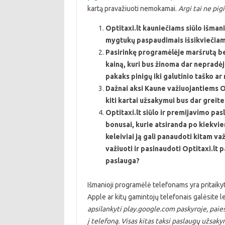
kartą pravažiuoti nemokamai.
Argi tai ne pi
Optitaxi.lt kauniečiams siūlo išmani
mygtukų paspaudimais išsikviečiam
Pasirinkę programėlėje maršrutą be
kainą, kuri bus žinoma dar nepradėj
pakaks pinigų iki galutinio taško ar 
Dažnai aksi Kaune važiuojantiems Op
kiti kartai užsakymui bus dar greite
Optitaxi.lt siūlo ir premijavimo pas
bonusai, kurie atsiranda po kiekvi
keleiviai ją gali panaudoti kitam v
važiuoti ir pasinaudoti Optitaxi.lt
paslauga?
Išmanioji programėlė telefonams yra pritaikyt
Apple ar kitų gamintojų telefonais galėsite l
apsilankyti play.google.com paskyroje, paieš
į telefoną. Visas kitas taksi paslaugų užsak