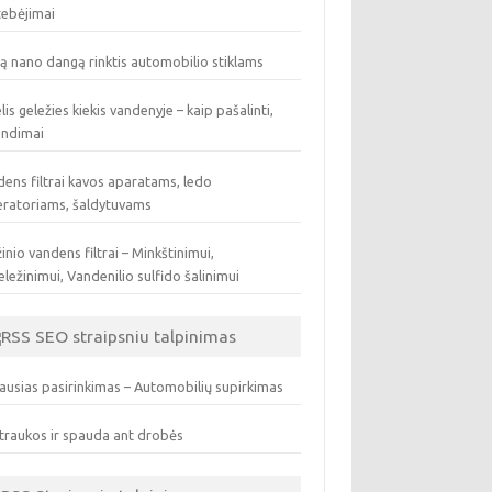
tebėjimai
ą nano dangą rinktis automobilio stiklams
lis geležies kiekis vandenyje – kaip pašalinti,
endimai
ens filtrai kavos aparatams, ledo
eratoriams, šaldytuvams
inio vandens filtrai – Minkštinimui,
ležinimui, Vandenilio sulfido šalinimui
SEO straipsniu talpinimas
ausias pasirinkimas – Automobilių supirkimas
traukos ir spauda ant drobės