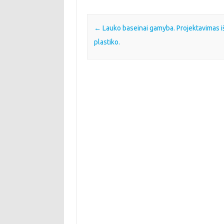
Post navigation
←
Lauko baseinai gamyba. Projektavimas i
plastiko.