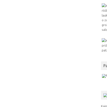
P
Kaip