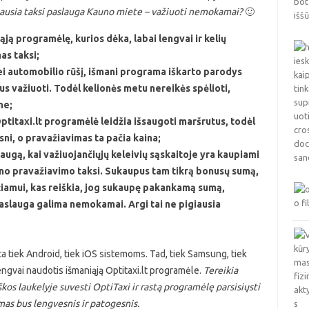
giausia taksi paslauga Kauno miete – važiuoti nemokamai?
🙂
ąją programėlę, kurios dėka, labai lengvai ir kelių
as taksi;
i automobilio rūšį, išmani programa iškarto parodys
us važiuoti. Todėl kelionės metu nereikės spėlioti,
ne;
titaxi.lt programėlė leidžia išsaugoti maršrutus, todėl
sni, o pravažiavimas ta pačia kaina;
laugą, kai važiuojančiųjų keleivių sąskaitoje yra kaupiami
eno pravažiavimo taksi. Sukaupus tam tikrą bonusų sumą,
ažiamui, kas reiškia, jog sukaupę pakankamą sumą,
 paslauga galima nemokamai. Argi tai ne pigiausia
a tiek Android, tiek iOS sistemoms. Tad, tiek Samsung, tiek
engvai naudotis išmaniąją Optitaxi.lt programėle.
Tereikia
kos laukelyje suvesti OptiTaxi ir rastą programėlę parsisiųsti
ymas bus lengvesnis ir patogesnis.