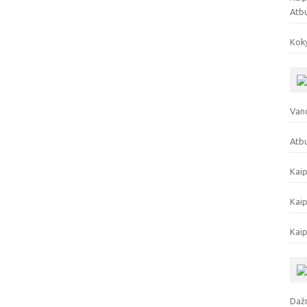
Atb
Koky
Vand
Atbu
Kaip
Kaip
Kaip
Dažn