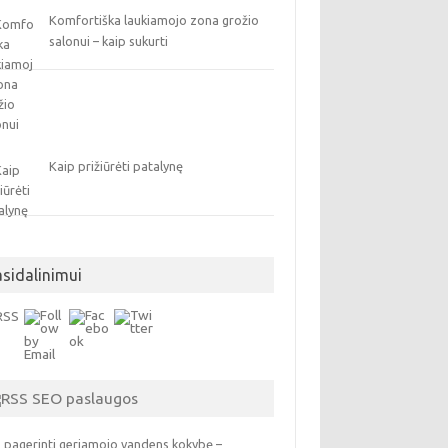
Komfortiška laukiamojo zona grožio
salonui – kaip sukurti
Kaip prižiūrėti patalynę
asidalinimui
SEO paslaugos
 pagerinti geriamojo vandens kokybę –