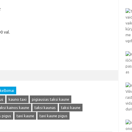
t
0 val.
kelbimai
us
kauno taxi
pigiausias taksi kaune
aksi kainos kaune
taksi kaunas
taksi kaune
s pigus
taxi kaune
taxi kaune pigus