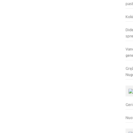
pas
Koki
Dide
spr
Vand
gen
Gręž
Nuge
Geri
Nuo