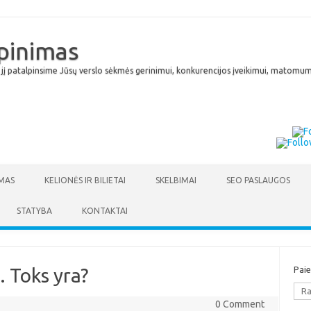
lpinimas
 jį patalpinsime Jūsų verslo sėkmės gerinimui, konkurencijos įveikimui, matomumu
Skip to content
MAS
KELIONĖS IR BILIETAI
SKELBIMAI
SEO PASLAUGOS
STATYBA
KONTAKTAI
. Toks yra?
Pai
0 Comment