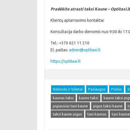
Pradėkite atrasti taksi Kaune – Optitaxi.l
Klientų aptarnavimo kontaktai:
Konsultacija darbo dienomis nuo 9:00 iki 17:0
Tel.:
+370 621 11 210
El. paštas:
admin@optitaxi.lt
https://optitaxi.lt
Kelionės ir bilietai
Paslaugos
Poilsis
S
kaunas taksi
kauno taksi
kauno taksi pig
pigiausias taxi kaune
pigus taksi kaune
t
taksi kaune pigus
taxi kaunas
taxi kauna