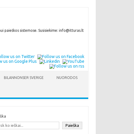
i paieškos sistemose. Susisiekime: info@itturas.lt
BILANNONSER SVERIGE
NUORODOS
eška
Paieška