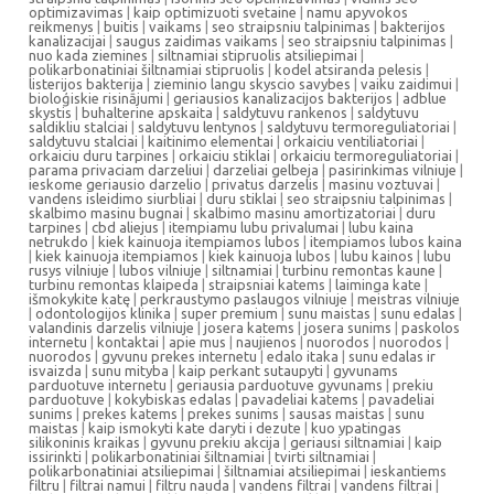
optimizavimas
|
kaip optimizuoti svetaine
|
namu apyvokos
reikmenys
|
buitis
|
vaikams
|
seo straipsniu talpinimas
|
bakterijos
kanalizacijai
|
saugus zaidimas vaikams
|
seo straipsniu talpinimas
|
nuo kada ziemines
|
siltnamiai stipruolis atsiliepimai
|
polikarbonatiniai šiltnamiai stipruolis
|
kodel atsiranda pelesis
|
listerijos bakterija
|
zieminio langu skyscio savybes
|
vaiku zaidimui
|
bioloģiskie risinājumi
|
geriausios kanalizacijos bakterijos
|
adblue
skystis
|
buhalterine apskaita
|
saldytuvu rankenos
|
saldytuvu
saldikliu stalciai
|
saldytuvu lentynos
|
saldytuvu termoreguliatoriai
|
saldytuvu stalciai
|
kaitinimo elementai
|
orkaiciu ventiliatoriai
|
orkaiciu duru tarpines
|
orkaiciu stiklai
|
orkaiciu termoreguliatoriai
|
parama privaciam darzeliui
|
darzeliai gelbeja
|
pasirinkimas vilniuje
|
ieskome geriausio darzelio
|
privatus darzelis
|
masinu voztuvai
|
vandens isleidimo siurbliai
|
duru stiklai
|
seo straipsniu talpinimas
|
skalbimo masinu bugnai
|
skalbimo masinu amortizatoriai
|
duru
tarpines
|
cbd aliejus
|
itempiamu lubu privalumai
|
lubu kaina
netrukdo
|
kiek kainuoja itempiamos lubos
|
itempiamos lubos kaina
|
kiek kainuoja itempiamos
|
kiek kainuoja lubos
|
lubu kainos
|
lubu
rusys vilniuje
|
lubos vilniuje
|
siltnamiai
|
turbinu remontas kaune
|
turbinu remontas klaipeda
|
straipsniai katems
|
laiminga kate
|
išmokykite katę
|
perkraustymo paslaugos vilniuje
|
meistras vilniuje
|
odontologijos klinika
|
super premium
|
sunu maistas
|
sunu edalas
|
valandinis darzelis vilniuje
|
josera katems
|
josera sunims
|
paskolos
internetu
|
kontaktai
|
apie mus
|
naujienos
|
nuorodos
|
nuorodos
|
nuorodos
|
gyvunu prekes internetu
|
edalo itaka
|
sunu edalas ir
isvaizda
|
sunu mityba
|
kaip perkant sutaupyti
|
gyvunams
parduotuve internetu
|
geriausia parduotuve gyvunams
|
prekiu
parduotuve
|
kokybiskas edalas
|
pavadeliai katems
|
pavadeliai
sunims
|
prekes katems
|
prekes sunims
|
sausas maistas
|
sunu
maistas
|
kaip ismokyti kate daryti i dezute
|
kuo ypatingas
silikoninis kraikas
|
gyvunu prekiu akcija
|
geriausi siltnamiai
|
kaip
issirinkti
|
polikarbonatiniai šiltnamiai
|
tvirti siltnamiai
|
polikarbonatiniai atsiliepimai
|
šiltnamiai atsiliepimai
|
ieskantiems
filtru
|
filtrai namui
|
filtru nauda
|
vandens filtrai
|
vandens filtrai
|