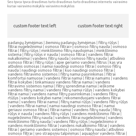
Seo
tpvca
tpvca draudimas
turto draudimas
turto draudimas internetu
vairavimo
kursai
vairavimo mokykla
vairavimo mokyklos
custom footer text left
custom footer text right
padangų žymėjimas
|
žieminių padangų žymėjimas
|
filtrų rūšys
|
filtrai nugeležinimui
|
osmoso filtrai> |
osmoso filtrų nauda
|
osmoso
filtrai
|
filtrų rūšys
|
minkštinimo filtrų naudojimas
|
minkštinimo
sistema
|
filtrų rūšys ir nauda
|
osmoso filtrai
|
vandens filtrai
nukalkinimui
|
vandens filtrų nauda
|
osmoso filtrų nauda
|
atbulinio
osmoso filtrai
|
filtrų rūšys
|
apie geriamo vandens filtrus
|
kas yra
atbulinis osmosas
|
namui naudingi osmoso filtrai
|
osmoso filtrų
nauda
|
naudingi osmoso filtrai
|
kuo naudingi osmoso filtrai
|
vandens filtravimo sistemos
|
filtrų namui pasirinkimas
|
filtrai
komfortui namuose
|
vandens filtrai namui
|
filtrai namams
|
vandens
filtrai kokybei
|
tinkamiausi vandens filtrai namui
|
vandens
filtravimo sistemos namui
|
filtrų sprendimai namui
|
ieškome
vandens filtrų namui
|
vandens filtrų namui rūšys
|
vandens kokybei
filtrai namui
|
vandens namui filtrų pasirinkimas
|
vandens filtrų
rtūšys
|
vandens kokybei name
|
rekomenduojami vandens filtrai
namui
|
vandens filtrai namui
|
filtrų namui rūšys
|
vandens filtrų rūšys
|
vandens filtrai namui
|
namui naudingi osmoso filtrai
|
namui
geriausi osmoso filtrai
|
filtrai namui
|
vandens filtrų nauda
|
filtrų
rūšys ir nauda
|
vandens filtrų rūšys
|
vandens minkštinimo filtrai
|
nugeležinimo filtrų nauda
|
vandens filtrai nugeležinimui
|
vandens
minkštinimo filtrų nauda
|
vandens filtrų rūšys
|
nugeležinimo ir
vandens monkštinimo filtrai
|
vandens nukalkinimo filtrai
|
vandens
filtrai
|
geriamo vandens sistemos
|
osmoso filtrų nauda
|
atbulinio
osmoso filtrai
|
seo straipsniu talpinimas
|
aquaphor vandens filtrai
|