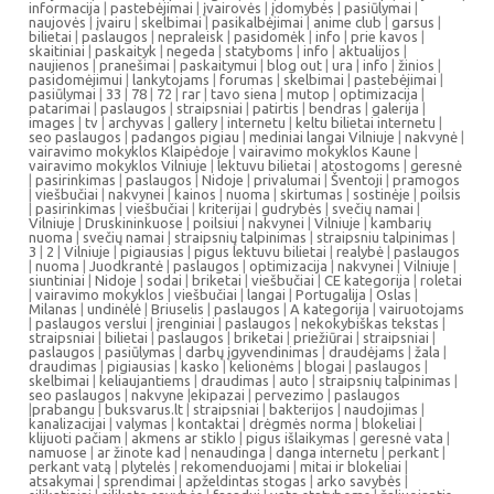
informacija
|
pastebėjimai
|
įvairovės
|
įdomybės
|
pasiūlymai
|
naujovės
|
įvairu
|
skelbimai
|
pasikalbėjimai
|
anime club
|
garsus
|
bilietai
|
paslaugos
|
nepraleisk
|
pasidomėk
|
info
|
prie kavos
|
skaitiniai
|
paskaityk
|
negeda
|
statyboms
|
info
|
aktualijos
|
naujienos
|
pranešimai
|
paskaitymui
|
blog out
|
ura
|
info
|
žinios
|
pasidomėjimui
|
lankytojams
|
forumas
|
skelbimai
|
pastebėjimai
|
pasiūlymai
|
33
|
78
|
72
|
rar
|
tavo siena
|
mutop
|
optimizacija
|
patarimai
|
paslaugos
|
straipsniai
|
patirtis
|
bendras
|
galerija
|
images
|
tv
|
archyvas
|
gallery
|
internetu
|
keltu bilietai internetu
|
seo paslaugos
|
padangos pigiau
|
mediniai langai Vilniuje
|
nakvynė
|
vairavimo mokyklos Klaipėdoje
|
vairavimo mokyklos Kaune
|
vairavimo mokyklos Vilniuje
|
lektuvu bilietai
|
atostogoms
|
geresnė
|
pasirinkimas
|
paslaugos
|
Nidoje
|
privalumai
|
Šventoji
|
pramogos
|
viešbučiai
|
nakvynei
|
kainos
|
nuoma
|
skirtumas
|
sostinėje
|
poilsis
|
pasirinkimas
|
viešbučiai
|
kriterijai
|
gudrybės
|
svečių namai
|
Vilniuje
|
Druskininkuose
|
poilsiui
|
nakvynei
|
Vilniuje
|
kambarių
nuoma
|
svečių namai
|
straipsnių talpinimas
|
straipsniu talpinimas
|
3
|
2
|
Vilniuje
|
pigiausias
|
pigus lektuvu bilietai
|
realybė
|
paslaugos
|
nuoma
|
Juodkrantė
|
paslaugos
|
optimizacija
|
nakvynei
|
Vilniuje
|
siuntiniai
|
Nidoje
|
sodai
|
briketai
|
viešbučiai
|
CE kategorija
|
roletai
|
vairavimo mokyklos
|
viešbučiai
|
langai
|
Portugalija
|
Oslas
|
Milanas
|
undinėlė
|
Briuselis
|
paslaugos
|
A kategorija
|
vairuotojams
|
paslaugos verslui
|
įrenginiai
|
paslaugos
|
nekokybiškas tekstas
|
straipsniai
|
bilietai
|
paslaugos
|
briketai
|
priežiūrai
|
straipsniai
|
paslaugos
|
pasiūlymas
|
darbų įgyvendinimas
|
draudėjams
|
žala
|
draudimas
|
pigiausias
|
kasko
|
kelionėms
|
blogai
|
paslaugos
|
skelbimai
|
keliaujantiems
|
draudimas
|
auto
|
straipsnių talpinimas
|
seo paslaugos
|
nakvyne
|
ekipazai
|
pervezimo
|
paslaugos
|
prabangu
|
buksvarus.lt
|
straipsniai
|
bakterijos
|
naudojimas
|
kanalizacijai
|
valymas
|
kontaktai
|
drėgmės norma
|
blokeliai
|
klijuoti pačiam
|
akmens ar stiklo
|
pigus išlaikymas
|
geresnė vata
|
namuose
|
ar žinote kad
|
nenaudinga
|
danga internetu
|
perkant
|
perkant vatą
|
plytelės
|
rekomenduojami
|
mitai ir blokeliai
|
atsakymai
|
sprendimai
|
apželdintas stogas
|
arko savybės
|