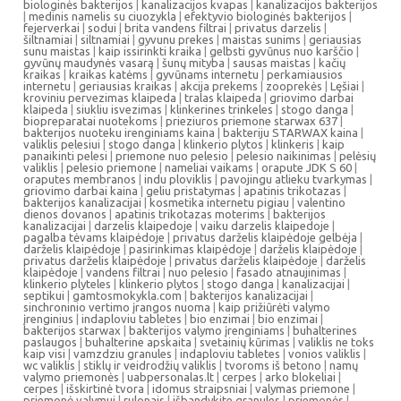
biologinės bakterijos
|
kanalizacijos kvapas
|
kanalizacijos bakterijos
|
medinis namelis su ciuozykla
|
efektyvio biologinės bakterijos
|
fejerverkai
|
sodui
|
brita vandens filtrai
|
privatus darzelis
|
šiltnamiai
|
siltnamiai
|
gyvunu prekes
|
maistas sunims
|
geriausias
sunu maistas
|
kaip issirinkti kraika
|
gelbsti gyvūnus nuo karščio
|
gyvūnų maudynės vasarą
|
šunų mityba
|
sausas maistas
|
kačių
kraikas
|
kraikas katėms
|
gyvūnams internetu
|
perkamiausios
internetu
|
geriausias kraikas
|
akcija prekems
|
zooprekės
|
Lęšiai
|
kroviniu pervezimas klaipeda
|
tralas klaipeda
|
griovimo darbai
klaipeda
|
siukliu isvezimas
|
klinkerines trinkeles
|
stogo danga
|
biopreparatai nuotekoms
|
prieziuros priemone starwax 637
|
bakterijos nuoteku irenginiams kaina
|
bakteriju STARWAX kaina
|
valiklis pelesiui
|
stogo danga
|
klinkerio plytos
|
klinkeris
|
kaip
panaikinti pelesi
|
priemone nuo pelesio
|
pelesio naikinimas
|
pelėsių
valiklis
|
pelesio priemone
|
nameliai vaikams
|
orapute JDK S 60
|
oraputes membranos
|
indu ploviklis
|
pavojingu atlieku tvarkymas
|
griovimo darbai kaina
|
geliu pristatymas
|
apatinis trikotazas
|
bakterijos kanalizacijai
|
kosmetika internetu pigiau
|
valentino
dienos dovanos
|
apatinis trikotazas moterims
|
bakterijos
kanalizacijai
|
darzelis klaipedoje
|
vaiku darzelis klaipedoje
|
pagalba tėvams klaipėdoje
|
privatus darželis klaipėdoje gelbėja
|
darželis klaipėdoje
|
pasirinkimas klaipėdoje
|
darželis klaipėdoje
|
privatus darželis klaipėdoje
|
privatus darželis klaipėdoje
|
darželis
klaipėdoje
|
vandens filtrai
|
nuo pelesio
|
fasado atnaujinimas
|
klinkerio plyteles
|
klinkerio plytos
|
stogo danga
|
kanalizacijai
|
septikui
|
gamtosmokykla.com
|
bakterijos kanalizacijai
|
sinchroninio vertimo įrangos nuoma
|
kaip prižiūrėti valymo
įrenginius
|
indaploviu tabletes
|
bio enzimai
|
bio enzimai
|
bakterijos starwax
|
bakterijos valymo įrenginiams
|
buhalterines
paslaugos
|
buhalterine apskaita
|
svetainių kūrimas
|
valiklis ne toks
kaip visi
|
vamzdziu granules
|
indaploviu tabletes
|
vonios valiklis
|
wc valiklis
|
stiklų ir veidrodžių valiklis
|
tvoroms iš betono
|
namų
valymo priemonės
|
uabpersonalas.lt
|
cerpes
|
arko blokeliai
|
cerpes
|
išskirtinė tvora
|
idomus straipsniai
|
valymas priemone
|
priemonė valymui
|
rulonais
|
išbandykite granules
|
priemonės
|