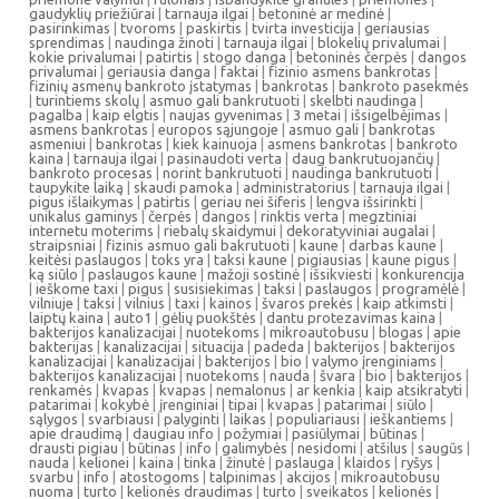
gaudyklių priežiūrai
|
tarnauja ilgai
|
betoninė ar medinė
|
pasirinkimas
|
tvoroms
|
paskirtis
|
tvirta investicija
|
geriausias
sprendimas
|
naudinga žinoti
|
tarnauja ilgai
|
blokelių privalumai
|
kokie privalumai
|
patirtis
|
stogo danga
|
betoninės čerpės
|
dangos
privalumai
|
geriausia danga
|
faktai
|
fizinio asmens bankrotas
|
fizinių asmenų bankroto įstatymas
|
bankrotas
|
bankroto pasekmės
|
turintiems skolų
|
asmuo gali bankrutuoti
|
skelbti naudinga
|
pagalba
|
kaip elgtis
|
naujas gyvenimas
|
3 metai
|
išsigelbėjimas
|
asmens bankrotas
|
europos sąjungoje
|
asmuo gali
|
bankrotas
asmeniui
|
bankrotas
|
kiek kainuoja
|
asmens bankrotas
|
bankroto
kaina
|
tarnauja ilgai
|
pasinaudoti verta
|
daug bankrutuojančių
|
bankroto procesas
|
norint bankrutuoti
|
naudinga bankrutuoti
|
taupykite laiką
|
skaudi pamoka
|
administratorius
|
tarnauja ilgai
|
pigus išlaikymas
|
patirtis
|
geriau nei šiferis
|
lengva išsirinkti
|
unikalus gaminys
|
čerpės
|
dangos
|
rinktis verta
|
megztiniai
internetu moterims
|
riebalų skaidymui
|
dekoratyviniai augalai
|
straipsniai
|
fizinis asmuo gali bakrutuoti
|
kaune
|
darbas kaune
|
keitėsi paslaugos
|
toks yra
|
taksi kaune
|
pigiausias
|
kaune pigus
|
ką siūlo
|
paslaugos kaune
|
mažoji sostinė
|
išsikviesti
|
konkurencija
|
ieškome taxi
|
pigus
|
susisiekimas
|
taksi
|
paslaugos
|
programėlė
|
vilniuje
|
taksi
|
vilnius
|
taxi
|
kainos
|
švaros prekės
|
kaip atkimsti
|
laiptų kaina
|
auto1
|
gėlių puokštės
|
dantu protezavimas kaina
|
bakterijos kanalizacijai
|
nuotekoms
|
mikroautobusu
|
blogas
|
apie
bakterijas
|
kanalizacijai
|
situacija
|
padeda
|
bakterijos
|
bakterijos
kanalizacijai
|
kanalizacijai
|
bakterijos
|
bio
|
valymo įrenginiams
|
bakterijos kanalizacijai
|
nuotekoms
|
nauda
|
švara
|
bio
|
bakterijos
|
renkamės
|
kvapas
|
kvapas
|
nemalonus
|
ar kenkia
|
kaip atsikratyti
|
patarimai
|
kokybė
|
įrenginiai
|
tipai
|
kvapas
|
patarimai
|
siūlo
|
sąlygos
|
svarbiausi
|
palyginti
|
laikas
|
populiariausi
|
ieškantiems
|
apie draudimą
|
daugiau info
|
požymiai
|
pasiūlymai
|
būtinas
|
drausti pigiau
|
būtinas
|
info
|
galimybės
|
nesidomi
|
atšilus
|
saugūs
|
nauda
|
kelionei
|
kaina
|
tinka
|
žinutė
|
paslauga
|
klaidos
|
ryšys
|
svarbu
|
info
|
atostogoms
|
talpinimas
|
akcijos
|
mikroautobusu
nuoma
|
turto
|
kelionės draudimas
|
turto
|
sveikatos
|
kelionės
|