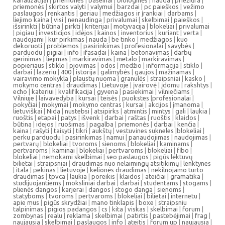
kanalizacijai
|
priemones
|
baseinai
|
biologinės
|
nauda
|
priežiūra
|
priemonės
|
skirtos valyti
|
valymui
|
barzdai
|
pc paieškos
|
vežimo
paslaugos
|
renkantis
|
geriau
|
medžiagos ir įrankiai
|
darbams
|
liejimo kaina
|
visi
|
nenaudinga
|
privalumai
|
skelbimai
|
paieškos
|
išsirinkti
|
būtina
|
pirkti
|
kriterijai
|
motyvacija
|
blokeliai
|
privalumai
|
pigiau
|
investicijos
|
idėjos
|
kainos
|
inventorius
|
kuriant
|
verta
|
naudojami
|
kur pirkimas
|
nauda
|
be tinko
|
medžiagos
|
kuo
dekoruoti
|
problemos
|
pasirinkimas
|
profesionalai
|
savybės
|
parduodu
|
pigiai
|
info
|
ifasadai
|
kaina
|
betonavimas
|
darbų
gerinimas
|
liejimas
|
markiravimas
|
metalo
|
markiravimas
|
popieriaus
|
stiklo
|
pjovimas
|
odos
|
medžio
|
informacija
|
stiklo
|
darbai
|
lazeriu
|
400
|
istorija
|
galimybės
|
gaujos
|
mažinamas
|
vairavimo mokykla
|
plaustų nuoma
|
granulės
|
straipsniai
|
kasko
|
mokymo centras
|
draudimas
|
Lietuvoje
|
įvairovė
|
įdomu
|
rakshtys
|
echo
|
kateriui
|
kvalifikacija
|
gyvena
|
pasiekimai
|
vilniečiams
|
Vilniuje
|
laivavedyba
|
kursai
|
teisės
|
puokstes
|
profesionalai
|
pokyčiai
|
mokymai
|
mokymo centras
|
kursai
|
akcijos
|
įmanoma
|
lietuviškai
|
Nida
|
nustebsi
|
atsipirks
|
atmintis
|
mintys
|
gali
|
laukia
|
ruoštis
|
etapai
|
patys
|
išvenk
|
darbai
|
raštas
|
ruoštis
|
klaidos
|
būtina
|
idejos
|
ruošimas
|
pagalba
|
priemonės
|
darbai
|
kenčia
|
kaina
|
rašyti
|
taisyti
|
tikri
|
aukštų
|
vestuvines sukneles
|
blokeliai
|
perku parduodu
|
pasirinkimas
|
namui
|
panaudojimas
|
naudojimas
|
pertvarų
|
blokeliai
|
tvoroms
|
sienoms
|
blokeliai
|
kaminams
|
pertvaroms
|
kaminai
|
blokeliai
|
pertvaroms
|
blokeliai
|
fibo
|
blokeliai
|
nemokami skelbimai
|
seo paslaugos
|
pigūs lėktuvų
bilietai
|
straipsniai
|
draudimas nuo nelaimingų atsitikimų
|
lenktynes
|
itala
|
pekinas
|
lietuvoje
|
kelionės draudimas
|
nekilnojamo turto
draudimas
|
tpvca
|
laukia
|
poreikis
|
klaidos
|
ateičiai
|
gramatika
|
studijuojantiems
|
moksliniai darbai
|
darbai
|
studentams
|
stogams
|
plienės dangos
|
karjerai
|
dangos
|
stogo danga
|
sienoms
|
statyboms
|
tvoroms
|
pertvaroms
|
blokeliai
|
bilietai
|
internetu
|
apie mus
|
pigūs skrydžiai
|
mano tinklapis
|
boxe
|
straipsniu
talpinimas
|
pigios padangos
|
cs
|
kita
|
viskas
|
skelbimai
|
forum
|
zombynas
|
realu
|
reklama
|
skelbimai
|
patirtis
|
pastebėjimai
|
frag
|
naujausia
|
skelbimai
|
paslaugos
|
info
|
ateitis
|
forum up
|
naujausia
|