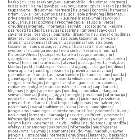
kasko
|
civilinės atsakomybės
|
automobilio
|
draudimas internetu
|
teisės aktai
|
kaina
|
gyvybės
|
kelionių
|
turto
|
tpvca
|
kasko
|
padeda
taupantiems
|
draudimas internetu
|
bausmės
|
kontrolė
|
kameros
|
tiriami įvykiai
|
privalomos paslaugos
|
apie privalomą
|
internetu
|
privalomasis
|
vykstantiems
|
klausimai ir atsakymai
|
sąvokos
|
populiariausias
|
požymiai
|
rekomendacija
|
saugoja
|
verta
|
draudimas internetu
|
internetu
|
išsirinkti
|
atostogoms
|
kelionei
|
pasiruošti
|
padės
|
paslauga
|
patarimai
|
žmonės
|
sąvokos
|
savanoriškas
|
brangios
|
paprasta
|
draudimo naujienos
|
draudimas
internetu
|
pigios padangos
|
straipsnių talpinimas
|
skrydžiai
|
straipsnių talpinimas
|
straipsnių talpinimas
|
seo straipsniu
talpinimas
|
apie paslaugas
|
atvejai
|
kaip rasti
|
informacija
|
šventėms
|
naudinga nuoma
|
nėra sunku
|
kelionės ir nuoma
|
Klaipėda-Vilnius
|
gelbėja
|
verta rinkti
|
stoge montuojami
|
galimybė
|
namo akys
|
naudinga žiemą
|
stoglangiai
|
metas pirkti
|
šviesa
|
terminai
|
svarbi dalis
|
atvejai
|
paslauga
|
verta
|
kokybė
|
klaidos
|
pirkti
|
bakterijos
|
šviesa
|
stoglangiai
|
langai
|
mediniai
|
šviesi aplinka
|
naudinga
|
išsirinkti
|
priežiūra
|
pardavimai
|
pasirinkimas
|
komfortas
|
pasirūpinkite
|
tinkama
|
namui
|
nauda
|
gamintojai
|
pasirinkimas
|
klaipeda vilniaus oro uostas
|
stogui
|
dengia
|
medžiagos
|
dangos
|
verstas
|
gaminiai
|
privalumai
|
renkamės
|
kokybė
|
charakteristika
|
klinkerio
|
kaip išsirinkti
|
klojimas
|
įsigyti
|
apie dangas
|
naudinga
|
populiari
|
daugiau
šviesos
|
šviesa
|
įtakoja
|
įsigyti
|
po egle
|
privalumai
|
informacija
|
nepirkčiau
|
renkantis
|
naudinga
|
pirkti
|
jaukumas
|
privalumai
|
prieš darbus
|
išsirinkti
|
bakterijos
|
talpinimas
|
bio bakterijos
|
naikinimas
|
kvapai
|
naikinimas
|
kaina
|
kova
|
naudojimas
|
įrenginiams
|
naudingos
|
nuotekoms
|
priežiūra
|
priemonės
|
kvapų
naikinimui
|
fermentai
|
tarnauja
|
paskirtis
|
prižiūrėti
|
priemonės
|
informacija
|
nuotekoms
|
svarbu
|
naudojimas
|
valymui
|
gadinti
|
valymo kaina
|
priemonės
|
ne visi
|
reikia
|
naudojamos
|
sprendžia
|
efektyvu
|
priemonės
|
bakterijos
|
informacija
|
naudingesnės
|
nuotekoms
|
valymas
|
sistemoms
|
naudojimas
|
nuotekų valymo
įrenginiai
|
straipsniai
|
internetu
|
draudimas
|
internetu
|
bakterijos