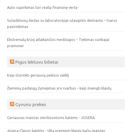
Auto supirkimas turi realią finansinę vertę
Sužadėtuvių žiedas su laboratorijoje užaugintu deimantu – tvarus
pasirinkimas
Ekstremalų krūvį atlaikančios medžiagos – Tiekimas sunkiajai
pramonei
Pigus lektuvu bilietai
Kaip išsirinkti geriausią pelėsio valiklį
Žieminių padangų žymėjimas yra svarbus – kaip išvengti klaidų
Gyvunu prekes
Geriausias maistas sterilizuotoms katėms - JOSERA
Josera Classic katėms - Ulta premium klasės kačių maistas