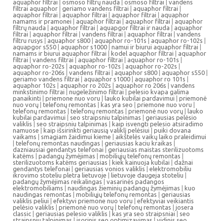
aquaphor filtrai
|
osmoso filtrų nauda
|
osmoso filtrai
|
vandens
filtrai aquaphor
|
geriamo vandens filtrai
|
aquaphor filtrai
|
aquaphor filtrai
|
aquaphor filtrai
|
aquaphor filtrai
|
aquaphor
namams ir pramonei
|
aquaphor filtrai
|
aquaphor filtrai
|
aquaphor
filtrų nauda
|
aquaphor filtrai
|
aquapgor filtrai ir nauda
|
aquaphor
filtrai
|
aquaphor filtrai
|
vandens filtrai
|
aquaphor filtrai
|
vandens
filtru rusys
|
aquaphor s800
|
aquaphor ro-101s
|
aquaphor ro-102s
|
aquapgor s550
|
aquaphor s1000
|
namui ir biurui aquaphor filtrai
|
namams ir biurui aquaphor filtrai
|
kodel aquaphor filtrai
|
aquaphor
filtrai
|
vandens filtrai
|
aquaphor filtrai
|
aquaphor ro-101s
|
aquaphor ro-202s
|
aquaphor ro-102s
|
aquaphor ro-202s
|
aquaphor ro-206s
|
vandens filtrai
|
aquaphor s800
|
aquaphor s550
|
geriamo vandens filtrai
|
aquaphor s1000
|
aquaphor ro 101s
|
aquaphor 102s
|
aquaphor ro 202s
|
aquaphor ro 206s
|
vandens
minkstinimo filtrai
|
nugeležinimo filtrai
|
pelesio kvapa galima
panaikinti
|
priemone nuo voru
|
lauko kubilai pardavimui
|
priemonė
nuo vorų
|
telefonų remontas
|
kas yra seo
|
priemone nuo voru
|
telefonų remontas
|
telefonų remontas
|
priemonė nuo vorų
|
lauko
kubilai pardavimui
|
seo straipsniu talpinimas
|
geriausias pelėsio
valiklis
|
seo straipsniu talpinimas
|
kaip isvengti pelesio atsiradimo
namuose
|
kaip išsirinkti geriausią valiklį pelėsiui
|
puiki dovana
vaikams
|
smagiam žaidimui kieme
|
aikštelės vaikų laiko praleidimui
|
telefonų remontas naudingas
|
geriausias kaciu kraikas
|
dazniausiai gendantys telefonai
|
geriausias maistas sterilizuotoms
katėms
|
padangų žymėjimas
|
mobiliųjų telefonų remontas
|
sterilizuotoms katėms geriausias
|
kiek kainuoja kubilai
|
dažnai
gendantys telefonai
|
geriausias vonios valiklis
|
elektromobiliu
ikrovimo stoteliu pletra lietuvoje
|
lietuvoje daugeja stoteliu
|
padangų žymėjimas reikalingas
|
vasarinės padangos
elektromobiliams
|
naudingas žieminių padangų žymėjimas
|
kuo
naudingas remontas
|
mobiliųjų telefonų remontas
|
geriausias
valiklis peliui
|
efektyvi priemone nuo voru
|
efektyviai veikiantis
pelėsio valiklis
|
priemonė nuo vorų
|
telefonų remontas
|
josera
classic
|
geriausias pelesio valiklis
|
kas yra seo straipsniai
|
seo
straipsniu talpinimas
|
isorinis seo optimizavimas
|
vidinis seo