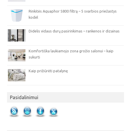
Rinkitės Aquaphor S800 filtrą – 5 svarbios priežastys
kodėl
Didelis vidaus durų pasirinkimas – rankenos ir dizainas
Komfortiška laukiamojo zona grožio salonui – kaip
sukurti
Kaip prižiūrėti patalynę
Pasidalinimui