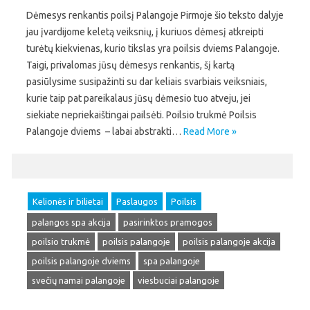
Dėmesys renkantis poilsį Palangoje Pirmoje šio teksto dalyje
jau įvardijome keletą veiksnių, į kuriuos dėmesį atkreipti
turėtų kiekvienas, kurio tikslas yra poilsis dviems Palangoje.
Taigi, privalomas jūsų dėmesys renkantis, šį kartą
pasiūlysime susipažinti su dar keliais svarbiais veiksniais,
kurie taip pat pareikalaus jūsų dėmesio tuo atveju, jei
siekiate nepriekaištingai pailsėti. Poilsio trukmė Poilsis
Palangoje dviems – labai abstrakti…
Read More »
Kelionės ir bilietai
Paslaugos
Poilsis
palangos spa akcija
pasirinktos pramogos
poilsio trukmė
poilsis palangoje
poilsis palangoje akcija
poilsis palangoje dviems
spa palangoje
svečių namai palangoje
viesbuciai palangoje