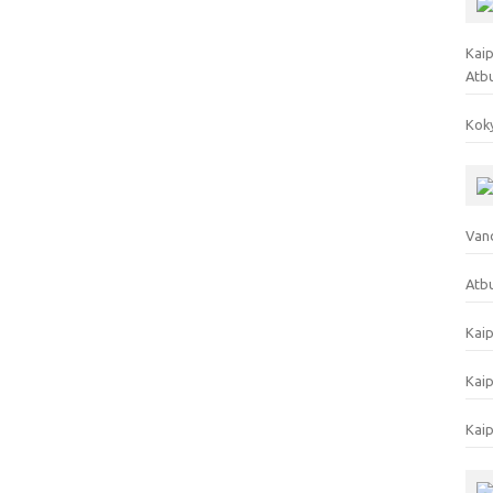
Kaip
Atb
Koky
Vand
Atbu
Kaip
Kaip
Kaip