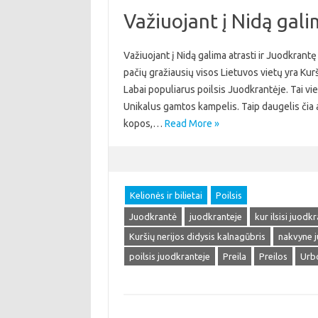
Važiuojant į Nidą gali
Važiuojant į Nidą galima atrasti ir Juodkrantę
pačių gražiausių visos Lietuvos vietų yra Kurši
Labai populiarus poilsis Juodkrantėje. Tai vi
Unikalus gamtos kampelis. Taip daugelis čia a
kopos,…
Read More »
Kelionės ir bilietai
Poilsis
Juodkrantė
juodkranteje
kur ilsisi juodk
Kuršių nerijos didysis kalnagūbris
nakvyne j
poilsis juodkranteje
Preila
Preilos
Urb