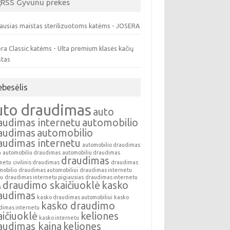
Gyvunu prekes
ausias maistas sterilizuotoms katėms - JOSERA
ra Classic katėms - Ulta premium klasės kačių
stas
ebesėlis
uto draudimas
auto
audimas internetu
automobilio
audimas
automobilio
audimas internetu
automobilio draudimas
a
automobiliu draudimas
automobiliu draudimas
draudimas
rnetu
civilinis draudimas
draudimas
mobilio
draudimas automobiliui
draudimas internetu
au
draudimas internetu pigiausias
draudimas internetu
draudimo skaičiuoklė
kasko
s
audimas
kasko draudimas automobiliui
kasko
kasko draudimo
dimas internetu
aičiuoklė
keliones
kasko internetu
audimas kaina
keliones