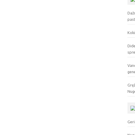
Dažn
pas
Koki
Dide
spr
Vand
gen
Gręž
Nuge
Geri