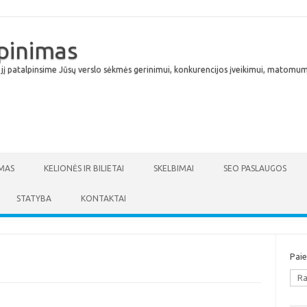
lpinimas
 jį patalpinsime Jūsų verslo sėkmės gerinimui, konkurencijos įveikimui, matomumu
Skip to content
MAS
KELIONĖS IR BILIETAI
SKELBIMAI
SEO PASLAUGOS
STATYBA
KONTAKTAI
Pai