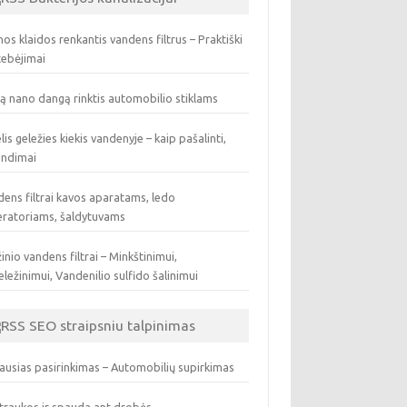
os klaidos renkantis vandens filtrus – Praktiški
tebėjimai
ą nano dangą rinktis automobilio stiklams
lis geležies kiekis vandenyje – kaip pašalinti,
endimai
ens filtrai kavos aparatams, ledo
eratoriams, šaldytuvams
inio vandens filtrai – Minkštinimui,
ležinimui, Vandenilio sulfido šalinimui
SEO straipsniu talpinimas
ausias pasirinkimas – Automobilių supirkimas