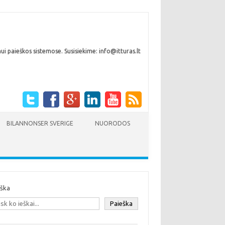
i paieškos sistemose. Susisiekime: info@itturas.lt
BILANNONSER SVERIGE
NUORODOS
eška
Paieška