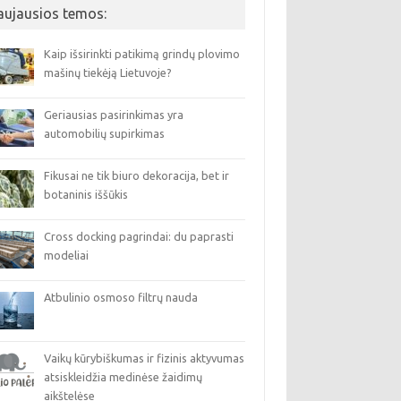
aujausios temos:
Kaip išsirinkti patikimą grindų plovimo
mašinų tiekėją Lietuvoje?
Geriausias pasirinkimas yra
automobilių supirkimas
Fikusai ne tik biuro dekoracija, bet ir
botaninis iššūkis
Cross docking pagrindai: du paprasti
modeliai
Atbulinio osmoso filtrų nauda
Vaikų kūrybiškumas ir fizinis aktyvumas
atsiskleidžia medinėse žaidimų
aikštelėse