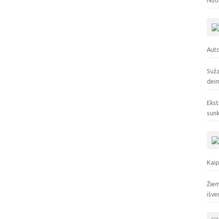
Nuo
Auto
Suža
deim
Ekst
sunk
Kaip
Žiem
išve