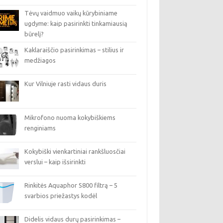
Tėvų vaidmuo vaikų kūrybiniame
ugdyme: kaip pasirinkti tinkamiausią
būrelį?
Kaklaraiščio pasirinkimas – stilius ir
medžiagos
Kur Vilniuje rasti vidaus duris
Mikrofono nuoma kokybiškiems
renginiams
Kokybiški vienkartiniai rankšluosčiai
verslui – kaip išsirinkti
Rinkitės Aquaphor S800 filtrą – 5
svarbios priežastys kodėl
Didelis vidaus durų pasirinkimas –