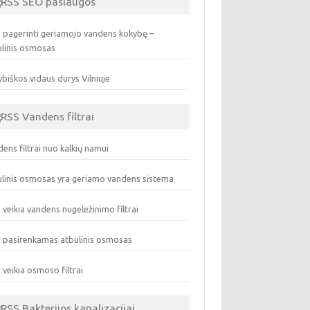
SEO paslaugos
 pagerinti geriamojo vandens kokybę –
ulinis osmosas
biškos vidaus durys Vilniuje
Vandens filtrai
ens filtrai nuo kalkių namui
linis osmosas yra geriamo vandens sistema
 veikia vandens nugeležinimo filtrai
 pasirenkamas atbulinis osmosas
 veikia osmoso filtrai
Bakterijos kanalizacijai