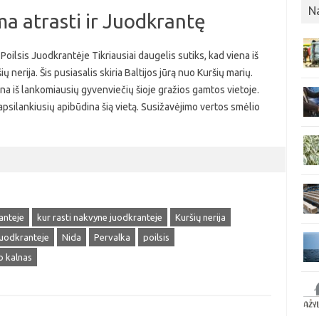
N
ma atrasti ir Juodkrantę
 Poilsis Juodkrantėje Tikriausiai daugelis sutiks, kad viena iš
ų nerija. Šis pusiasalis skiria Baltijos jūrą nuo Kuršių marių.
ena iš lankomiausių gyvenviečių šioje gražios gamtos vietoje.
psilankiusių apibūdina šią vietą. Susižavėjimo vertos smėlio
ranteje
kur rasti nakvyne juodkranteje
Kuršių nerija
uodkranteje
Nida
Pervalka
poilsis
o kalnas