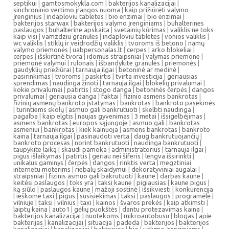
septikui
|
gamtosmokykla.com
|
bakterijos kanalizacijai
|
sinchroninio vertimo įrangos nuoma
|
kaip prižiūrėti valymo
įrenginius
|
indaploviu tabletes
|
bio enzimai
|
bio enzimai
|
bakterijos starwax
|
bakterijos valymo įrenginiams
|
buhalterines
paslaugos
|
buhalterine apskaita
|
svetainių kūrimas
|
valiklis ne toks
kaip visi
|
vamzdziu granules
|
indaploviu tabletes
|
vonios valiklis
|
wc valiklis
|
stiklų ir veidrodžių valiklis
|
tvoroms iš betono
|
namų
valymo priemonės
|
uabpersonalas.lt
|
cerpes
|
arko blokeliai
|
cerpes
|
išskirtinė tvora
|
idomus straipsniai
|
valymas priemone
|
priemonė valymui
|
rulonais
|
išbandykite granules
|
priemonės
|
gaudyklių priežiūrai
|
tarnauja ilgai
|
betoninė ar medinė
|
pasirinkimas
|
tvoroms
|
paskirtis
|
tvirta investicija
|
geriausias
sprendimas
|
naudinga žinoti
|
tarnauja ilgai
|
blokelių privalumai
|
kokie privalumai
|
patirtis
|
stogo danga
|
betoninės čerpės
|
dangos
privalumai
|
geriausia danga
|
faktai
|
fizinio asmens bankrotas
|
fizinių asmenų bankroto įstatymas
|
bankrotas
|
bankroto pasekmės
|
turintiems skolų
|
asmuo gali bankrutuoti
|
skelbti naudinga
|
pagalba
|
kaip elgtis
|
naujas gyvenimas
|
3 metai
|
išsigelbėjimas
|
asmens bankrotas
|
europos sąjungoje
|
asmuo gali
|
bankrotas
asmeniui
|
bankrotas
|
kiek kainuoja
|
asmens bankrotas
|
bankroto
kaina
|
tarnauja ilgai
|
pasinaudoti verta
|
daug bankrutuojančių
|
bankroto procesas
|
norint bankrutuoti
|
naudinga bankrutuoti
|
taupykite laiką
|
skaudi pamoka
|
administratorius
|
tarnauja ilgai
|
pigus išlaikymas
|
patirtis
|
geriau nei šiferis
|
lengva išsirinkti
|
unikalus gaminys
|
čerpės
|
dangos
|
rinktis verta
|
megztiniai
internetu moterims
|
riebalų skaidymui
|
dekoratyviniai augalai
|
straipsniai
|
fizinis asmuo gali bakrutuoti
|
kaune
|
darbas kaune
|
keitėsi paslaugos
|
toks yra
|
taksi kaune
|
pigiausias
|
kaune pigus
|
ką siūlo
|
paslaugos kaune
|
mažoji sostinė
|
išsikviesti
|
konkurencija
|
ieškome taxi
|
pigus
|
susisiekimas
|
taksi
|
paslaugos
|
programėlė
|
vilniuje
|
taksi
|
vilnius
|
taxi
|
kainos
|
švaros prekės
|
kaip atkimsti
|
laiptų kaina
|
auto1
|
gėlių puokštės
|
dantu protezavimas kaina
|
bakterijos kanalizacijai
|
nuotekoms
|
mikroautobusu
|
blogas
|
apie
bakterijas
|
kanalizacijai
|
situacija
|
padeda
|
bakterijos
|
bakterijos