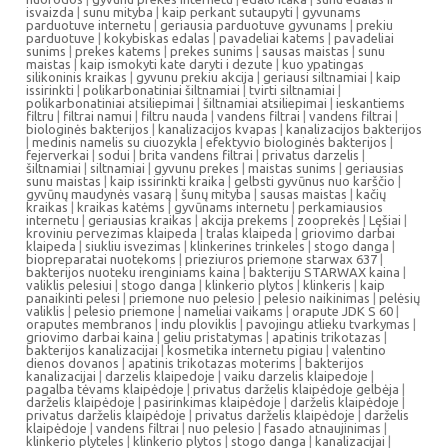
isvaizda
|
sunu mityba
|
kaip perkant sutaupyti
|
gyvunams
parduotuve internetu
|
geriausia parduotuve gyvunams
|
prekiu
parduotuve
|
kokybiskas edalas
|
pavadeliai katems
|
pavadeliai
sunims
|
prekes katems
|
prekes sunims
|
sausas maistas
|
sunu
maistas
|
kaip ismokyti kate daryti i dezute
|
kuo ypatingas
silikoninis kraikas
|
gyvunu prekiu akcija
|
geriausi siltnamiai
|
kaip
issirinkti
|
polikarbonatiniai šiltnamiai
|
tvirti siltnamiai
|
polikarbonatiniai atsiliepimai
|
šiltnamiai atsiliepimai
|
ieskantiems
filtru
|
filtrai namui
|
filtru nauda
|
vandens filtrai
|
vandens filtrai
|
biologinės bakterijos
|
kanalizacijos kvapas
|
kanalizacijos bakterijos
|
medinis namelis su ciuozykla
|
efektyvio biologinės bakterijos
|
fejerverkai
|
sodui
|
brita vandens filtrai
|
privatus darzelis
|
šiltnamiai
|
siltnamiai
|
gyvunu prekes
|
maistas sunims
|
geriausias
sunu maistas
|
kaip issirinkti kraika
|
gelbsti gyvūnus nuo karščio
|
gyvūnų maudynės vasarą
|
šunų mityba
|
sausas maistas
|
kačių
kraikas
|
kraikas katėms
|
gyvūnams internetu
|
perkamiausios
internetu
|
geriausias kraikas
|
akcija prekems
|
zooprekės
|
Lęšiai
|
kroviniu pervezimas klaipeda
|
tralas klaipeda
|
griovimo darbai
klaipeda
|
siukliu isvezimas
|
klinkerines trinkeles
|
stogo danga
|
biopreparatai nuotekoms
|
prieziuros priemone starwax 637
|
bakterijos nuoteku irenginiams kaina
|
bakteriju STARWAX kaina
|
valiklis pelesiui
|
stogo danga
|
klinkerio plytos
|
klinkeris
|
kaip
panaikinti pelesi
|
priemone nuo pelesio
|
pelesio naikinimas
|
pelėsių
valiklis
|
pelesio priemone
|
nameliai vaikams
|
orapute JDK S 60
|
oraputes membranos
|
indu ploviklis
|
pavojingu atlieku tvarkymas
|
griovimo darbai kaina
|
geliu pristatymas
|
apatinis trikotazas
|
bakterijos kanalizacijai
|
kosmetika internetu pigiau
|
valentino
dienos dovanos
|
apatinis trikotazas moterims
|
bakterijos
kanalizacijai
|
darzelis klaipedoje
|
vaiku darzelis klaipedoje
|
pagalba tėvams klaipėdoje
|
privatus darželis klaipėdoje gelbėja
|
darželis klaipėdoje
|
pasirinkimas klaipėdoje
|
darželis klaipėdoje
|
privatus darželis klaipėdoje
|
privatus darželis klaipėdoje
|
darželis
klaipėdoje
|
vandens filtrai
|
nuo pelesio
|
fasado atnaujinimas
|
klinkerio plyteles
|
klinkerio plytos
|
stogo danga
|
kanalizacijai
|