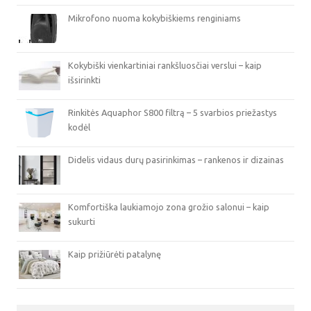
Mikrofono nuoma kokybiškiems renginiams
Kokybiški vienkartiniai rankšluosčiai verslui – kaip
išsirinkti
Rinkitės Aquaphor S800 filtrą – 5 svarbios priežastys
kodėl
Didelis vidaus durų pasirinkimas – rankenos ir dizainas
Komfortiška laukiamojo zona grožio salonui – kaip
sukurti
Kaip prižiūrėti patalynę