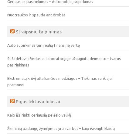
Geriausias pasirinkimas – Automobilių supirkimas
Nuotraukos ir spauda ant drobės
Straipsniu talpinimas
Auto supirkimas turi realią finansinę vertę
Sužadėtuvių žiedas su laboratorijoje užaugintu deimantu – tvarus
pasirinkimas
Ekstremalų krūvį atlaikančios medžiagos – Tiekimas sunkiajai
pramonei
Pigus lektuvu bilietai
Kaip išsirinkti geriausią pelėsio valiklį
Žieminių padangų žymėjimas yra svarbus – kaip išvengti klaidų