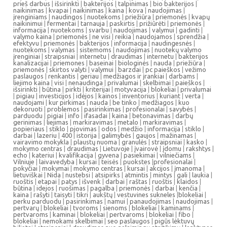
prieš darbus
|
išsirinkti
|
bakterijos
|
talpinimas
|
bio bakterijos
|
naikinimas
|
kvapai
|
naikinimas
|
kaina
|
kova
|
naudojimas
|
įrenginiams
|
naudingos
|
nuotekoms
|
priežiūra
|
priemonės
|
kvapų
naikinimui
|
fermentai
|
tarnauja
|
paskirtis
|
prižiūrėti
|
priemonės
|
informacija
|
nuotekoms
|
svarbu
|
naudojimas
|
valymui
|
gadinti
|
valymo kaina
|
priemonės
|
ne visi
|
reikia
|
naudojamos
|
sprendžia
|
efektyvu
|
priemonės
|
bakterijos
|
informacija
|
naudingesnės
|
nuotekoms
|
valymas
|
sistemoms
|
naudojimas
|
nuotekų valymo
įrenginiai
|
straipsniai
|
internetu
|
draudimas
|
internetu
|
bakterijos
kanalizacijai
|
priemones
|
baseinai
|
biologinės
|
nauda
|
priežiūra
|
priemonės
|
skirtos valyti
|
valymui
|
barzdai
|
pc paieškos
|
vežimo
paslaugos
|
renkantis
|
geriau
|
medžiagos ir įrankiai
|
darbams
|
liejimo kaina
|
visi
|
nenaudinga
|
privalumai
|
skelbimai
|
paieškos
|
išsirinkti
|
būtina
|
pirkti
|
kriterijai
|
motyvacija
|
blokeliai
|
privalumai
|
pigiau
|
investicijos
|
idėjos
|
kainos
|
inventorius
|
kuriant
|
verta
|
naudojami
|
kur pirkimas
|
nauda
|
be tinko
|
medžiagos
|
kuo
dekoruoti
|
problemos
|
pasirinkimas
|
profesionalai
|
savybės
|
parduodu
|
pigiai
|
info
|
ifasadai
|
kaina
|
betonavimas
|
darbų
gerinimas
|
liejimas
|
markiravimas
|
metalo
|
markiravimas
|
popieriaus
|
stiklo
|
pjovimas
|
odos
|
medžio
|
informacija
|
stiklo
|
darbai
|
lazeriu
|
400
|
istorija
|
galimybės
|
gaujos
|
mažinamas
|
vairavimo mokykla
|
plaustų nuoma
|
granulės
|
straipsniai
|
kasko
|
mokymo centras
|
draudimas
|
Lietuvoje
|
įvairovė
|
įdomu
|
rakshtys
|
echo
|
kateriui
|
kvalifikacija
|
gyvena
|
pasiekimai
|
vilniečiams
|
Vilniuje
|
laivavedyba
|
kursai
|
teisės
|
puokstes
|
profesionalai
|
pokyčiai
|
mokymai
|
mokymo centras
|
kursai
|
akcijos
|
įmanoma
|
lietuviškai
|
Nida
|
nustebsi
|
atsipirks
|
atmintis
|
mintys
|
gali
|
laukia
|
ruoštis
|
etapai
|
patys
|
išvenk
|
darbai
|
raštas
|
ruoštis
|
klaidos
|
būtina
|
idejos
|
ruošimas
|
pagalba
|
priemonės
|
darbai
|
kenčia
|
kaina
|
rašyti
|
taisyti
|
tikri
|
aukštų
|
vestuvines sukneles
|
blokeliai
|
perku parduodu
|
pasirinkimas
|
namui
|
panaudojimas
|
naudojimas
|
pertvarų
|
blokeliai
|
tvoroms
|
sienoms
|
blokeliai
|
kaminams
|
pertvaroms
|
kaminai
|
blokeliai
|
pertvaroms
|
blokeliai
|
fibo
|
blokeliai
|
nemokami skelbimai
|
seo paslaugos
|
pigūs lėktuvų