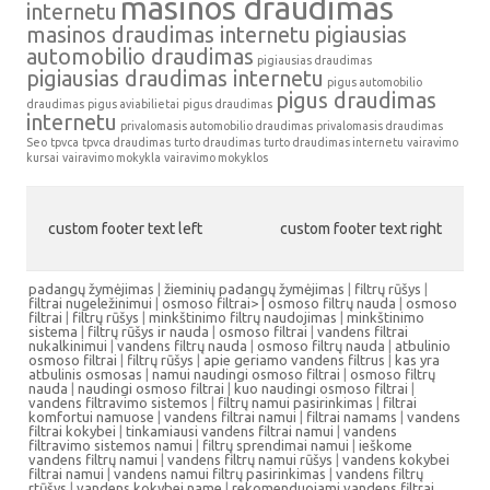
masinos draudimas
internetu
masinos draudimas internetu
pigiausias
automobilio draudimas
pigiausias draudimas
pigiausias draudimas internetu
pigus automobilio
pigus draudimas
draudimas
pigus aviabilietai
pigus draudimas
internetu
privalomasis automobilio draudimas
privalomasis draudimas
Seo
tpvca
tpvca draudimas
turto draudimas
turto draudimas internetu
vairavimo
kursai
vairavimo mokykla
vairavimo mokyklos
custom footer text left
custom footer text right
padangų žymėjimas
|
žieminių padangų žymėjimas
|
filtrų rūšys
|
filtrai nugeležinimui
|
osmoso filtrai> |
osmoso filtrų nauda
|
osmoso
filtrai
|
filtrų rūšys
|
minkštinimo filtrų naudojimas
|
minkštinimo
sistema
|
filtrų rūšys ir nauda
|
osmoso filtrai
|
vandens filtrai
nukalkinimui
|
vandens filtrų nauda
|
osmoso filtrų nauda
|
atbulinio
osmoso filtrai
|
filtrų rūšys
|
apie geriamo vandens filtrus
|
kas yra
atbulinis osmosas
|
namui naudingi osmoso filtrai
|
osmoso filtrų
nauda
|
naudingi osmoso filtrai
|
kuo naudingi osmoso filtrai
|
vandens filtravimo sistemos
|
filtrų namui pasirinkimas
|
filtrai
komfortui namuose
|
vandens filtrai namui
|
filtrai namams
|
vandens
filtrai kokybei
|
tinkamiausi vandens filtrai namui
|
vandens
filtravimo sistemos namui
|
filtrų sprendimai namui
|
ieškome
vandens filtrų namui
|
vandens filtrų namui rūšys
|
vandens kokybei
filtrai namui
|
vandens namui filtrų pasirinkimas
|
vandens filtrų
rtūšys
|
vandens kokybei name
|
rekomenduojami vandens filtrai