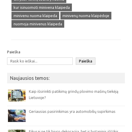
kur isinuomoti minivena klaipeda
minivenu nuoma klaipeda
minivenų nuoma klaipėdoje
nuomoja minivenus klaipeda
Paieška
Paieška
Naujausios temos:
Kaip išsirinkti patikimą grindų plovimo mašinų tiekėją
Lietuvoje?
Geriausias pasirinkimas yra automobilių supirkimas
Fikusai ne tik biuro dekoracija, bet ir botaninis iššūkis