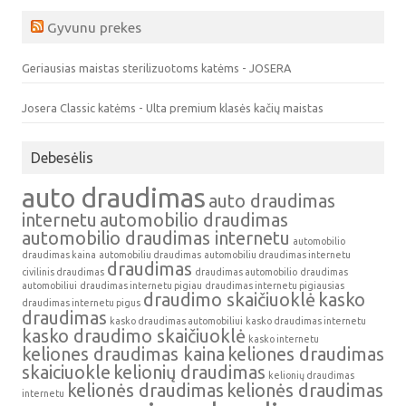
Gyvunu prekes
Geriausias maistas sterilizuotoms katėms - JOSERA
Josera Classic katėms - Ulta premium klasės kačių maistas
Debesėlis
auto draudimas
auto draudimas
internetu
automobilio draudimas
automobilio draudimas internetu
automobilio
draudimas kaina
automobiliu draudimas
automobiliu draudimas internetu
draudimas
civilinis draudimas
draudimas automobilio
draudimas
automobiliui
draudimas internetu pigiau
draudimas internetu pigiausias
draudimo skaičiuoklė
kasko
draudimas internetu pigus
draudimas
kasko draudimas automobiliui
kasko draudimas internetu
kasko draudimo skaičiuoklė
kasko internetu
keliones draudimas kaina
keliones draudimas
skaiciuokle
kelionių draudimas
kelionių draudimas
kelionės draudimas
kelionės draudimas
internetu