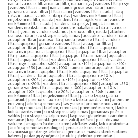
namui
|
vandens filtrai namui
|
filtrų namui rūšys
|
vandens filtrų rūšys
|
vandens filtrai namui
|
namui naudingi osmoso filtrai
|
namui
geriausi osmoso filtrai
|
filtrai namui
|
vandens filtrų nauda
|
filtrų
rūšys ir nauda
|
vandens filtrų rūšys
|
vandens minkštinimo filtrai
|
nugeležinimo filtrų nauda
|
vandens filtrai nugeležinimui
|
vandens
minkštinimo filtrų nauda
|
vandens filtrų rūšys
|
nugeležinimo ir
vandens monkštinimo filtrai
|
vandens nukalkinimo filtrai
|
vandens
filtrai
|
geriamo vandens sistemos
|
osmoso filtrų nauda
|
atbulinio
osmoso filtrai
|
seo straipsniu talpinimas
|
aquaphor vandens filtrai
|
aquaphor filtrai
|
osmoso filtrų nauda
|
osmoso filtrai
|
vandens
filtrai aquaphor
|
geriamo vandens filtrai
|
aquaphor filtrai
|
aquaphor filtrai
|
aquaphor filtrai
|
aquaphor filtrai
|
aquaphor
namams ir pramonei
|
aquaphor filtrai
|
aquaphor filtrai
|
aquaphor
filtrų nauda
|
aquaphor filtrai
|
aquapgor filtrai ir nauda
|
aquaphor
filtrai
|
aquaphor filtrai
|
vandens filtrai
|
aquaphor filtrai
|
vandens
filtru rusys
|
aquaphor s800
|
aquaphor ro-101s
|
aquaphor ro-102s
|
aquapgor s550
|
aquaphor s1000
|
namui ir biurui aquaphor filtrai
|
namams ir biurui aquaphor filtrai
|
kodel aquaphor filtrai
|
aquaphor
filtrai
|
vandens filtrai
|
aquaphor filtrai
|
aquaphor ro-101s
|
aquaphor ro-202s
|
aquaphor ro-102s
|
aquaphor ro-202s
|
aquaphor ro-206s
|
vandens filtrai
|
aquaphor s800
|
aquaphor s550
|
geriamo vandens filtrai
|
aquaphor s1000
|
aquaphor ro 101s
|
aquaphor 102s
|
aquaphor ro 202s
|
aquaphor ro 206s
|
vandens
minkstinimo filtrai
|
nugeležinimo filtrai
|
pelesio kvapa galima
panaikinti
|
priemone nuo voru
|
lauko kubilai pardavimui
|
priemonė
nuo vorų
|
telefonų remontas
|
kas yra seo
|
priemone nuo voru
|
telefonų remontas
|
telefonų remontas
|
priemonė nuo vorų
|
lauko
kubilai pardavimui
|
seo straipsniu talpinimas
|
geriausias pelėsio
valiklis
|
seo straipsniu talpinimas
|
kaip isvengti pelesio atsiradimo
namuose
|
kaip išsirinkti geriausią valiklį pelėsiui
|
puiki dovana
vaikams
|
smagiam žaidimui kieme
|
aikštelės vaikų laiko praleidimui
|
telefonų remontas naudingas
|
geriausias kaciu kraikas
|
dazniausiai gendantys telefonai
|
geriausias maistas sterilizuotoms
katėms
|
padangų žymėjimas
|
mobiliųjų telefonų remontas
|