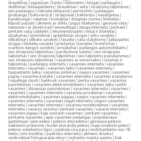
draudimas
|
pigiausias
|
kasko
|
kelionėms
|
blogai
|
paslaugos
|
skelbimai
|
keliaujantiems
|
draudimas
|
auto
|
straipsnių talpinimas
|
seo paslaugos
|
nakvyne
|
ekipazai
|
pervezimo
|
paslaugos
|
prabangu
|
buksvarus.lt
|
straipsniai
|
bakterijos
|
naudojimas
|
kanalizacijai
|
valymas
|
kontaktai
|
drėgmės norma
|
blokeliai
|
klijuoti pačiam
|
akmens ar stiklo
|
pigus išlaikymas
|
geresnė vata
|
namuose
|
ar žinote kad
|
nenaudinga
|
danga internetu
|
perkant
|
perkant vatą
|
plytelės
|
rekomenduojami
|
mitai ir blokeliai
|
atsakymai
|
sprendimai
|
apželdintas stogas
|
arko savybės
|
silikatiniai
|
silikato savybės
|
fasadui
|
vata statyboms
|
žaliuojantis
stogas
|
blokelių savynės
|
priežastys
|
kuriame
|
komfortas
|
svarbios dangos savybės
|
privalumai
|
padangos automobiliams
|
seo straipsniu talpinimas
|
parduotuve sunims
|
seo straipsniu
talpinimas
|
seo straipsniu talpinimas
|
seo talpinimo populiarumas
|
seo straipsniu talpinimas
|
vasarines ar universalios
|
rasymas ir
talpinimas
|
padangos internetu
|
vasarines internetu
|
vasarines
internetu
|
vasarines
|
vasarines laiku
|
vasarines internetu
|
taupantiems laika
|
vasariniu pirkimas
|
naujos vasarines
|
vasarines
pigiau
|
vasariniu kokybe
|
vasarines internetu
|
vasarines populiarios
|
naudinga zinoti
|
hankook vasarines
|
perka vasarines
|
vasariniu
pasirinkimas
|
vasarines elektromobiliams
|
vasarines laiku
|
pirkti
vasarines
|
diziausias pasirinkimas
|
vasarines internetu
|
vasarines
|
vasarines
|
vasarines internetu
|
vasariniu privalumai
|
vasarines
elektromobiliams
|
vasarines pagiau
|
naujos vasarines internetu
|
vasarines internetu
|
vasarines isigyti internetu
|
pigios vasarines
internetu
|
vasarines internetu
|
vasariniu nusidevejimas
|
vasarines
internetu
|
vasaros sezonui
|
perkant vasarines
|
vasarai internetu
|
vasarines pigiau
|
kaip susirasti vasarines
|
perkant vasarines
|
perkame vasarines
|
apie vasarines padangas
|
populiariausi
gamintojai
|
apie pelesi
|
pelesio atsiradimui
|
geriausia pelesio
naikinimo priemone
|
kodel atsiranda pelesis
|
kaip isnaikinti pelesi
|
pelesio sukeliamos ligos
|
paskola visa para
|
nedirbantiems nuo 18
metu
|
sms kreditas
|
paskolos internetu
|
akmens druska
|
veidrodiniai fotoaparatai nikon
|
renkantis maista sunims
|
buk