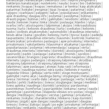
kanalizacijai
|
kanalizacijai
|
bakterijos
|
bio
|
valymo įrenginiams
|
bakterijos kanalizacijai
|
nuotekoms
|
nauda
|
švara
|
bio
|
bakterijos
|
renkamės
|
kvapas
|
kvapas
|
nemalonus
|
ar kenkia
|
kaip atsikratyti
|
patarimai
|
kokybė
|
įrenginiai
|
tipai
|
kvapas
|
patarimai
|
siūlo
|
sąlygos
|
svarbiausi
|
palyginti
|
laikas
|
populiariausi
|
ieškantiems
|
apie draudimą
|
daugiau info
|
požymiai
|
pasiūlymai
|
būtinas
|
drausti pigiau
|
būtinas
|
info
|
galimybės
|
nesidomi
|
atšilus
|
saugūs
|
nauda
|
kelionei
|
kaina
|
tinka
|
žinutė
|
paslauga
|
klaidos
|
ryšys
|
svarbu
|
info
|
atostogoms
|
talpinimas
|
akcijos
|
mikroautobusu
nuoma
|
turto
|
kelionės draudimas
|
turto
|
sveikatos
|
kelionės
|
kasko
|
civilinės atsakomybės
|
automobilio
|
draudimas internetu
|
teisės aktai
|
kaina
|
gyvybės
|
kelionių
|
turto
|
tpvca
|
kasko
|
padeda
taupantiems
|
draudimas internetu
|
bausmės
|
kontrolė
|
kameros
|
tiriami įvykiai
|
privalomos paslaugos
|
apie privalomą
|
internetu
|
privalomasis
|
vykstantiems
|
klausimai ir atsakymai
|
sąvokos
|
populiariausias
|
požymiai
|
rekomendacija
|
saugoja
|
verta
|
draudimas internetu
|
internetu
|
išsirinkti
|
atostogoms
|
kelionei
|
pasiruošti
|
padės
|
paslauga
|
patarimai
|
žmonės
|
sąvokos
|
savanoriškas
|
brangios
|
paprasta
|
draudimo naujienos
|
draudimas
internetu
|
pigios padangos
|
straipsnių talpinimas
|
skrydžiai
|
straipsnių talpinimas
|
straipsnių talpinimas
|
seo straipsniu
talpinimas
|
apie paslaugas
|
atvejai
|
kaip rasti
|
informacija
|
šventėms
|
naudinga nuoma
|
nėra sunku
|
kelionės ir nuoma
|
Klaipėda-Vilnius
|
gelbėja
|
verta rinkti
|
stoge montuojami
|
galimybė
|
namo akys
|
naudinga žiemą
|
stoglangiai
|
metas pirkti
|
šviesa
|
terminai
|
svarbi dalis
|
atvejai
|
paslauga
|
verta
|
kokybė
|
klaidos
|
pirkti
|
bakterijos
|
šviesa
|
stoglangiai
|
langai
|
mediniai
|
šviesi aplinka
|
naudinga
|
išsirinkti
|
priežiūra
|
pardavimai
|
pasirinkimas
|
komfortas
|
pasirūpinkite
|
tinkama
|
namui
|
nauda
|
gamintojai
|
pasirinkimas
|
klaipeda vilniaus oro uostas
|
stogui
|
dengia
|
medžiagos
|
dangos
|
verstas
|
gaminiai
|
privalumai
|
renkamės
|
kokybė
|
charakteristika
|
klinkerio
|
kaip išsirinkti
|
klojimas
|
įsigyti
|
apie dangas
|
naudinga
|
populiari
|
daugiau
šviesos
|
šviesa
|
įtakoja
|
įsigyti
|
po egle
|
privalumai
|
informacija
|
nepirkčiau
|
renkantis
|
naudinga
|
pirkti
|
jaukumas
|
privalumai
|