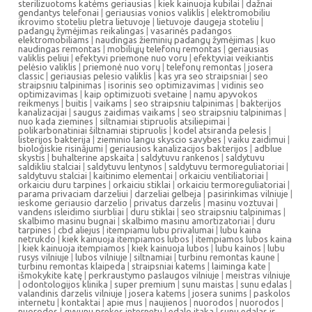
sterilizuotoms katėms geriausias
|
kiek kainuoja kubilai
|
dažnai
gendantys telefonai
|
geriausias vonios valiklis
|
elektromobiliu
ikrovimo stoteliu pletra lietuvoje
|
lietuvoje daugeja stoteliu
|
padangų žymėjimas reikalingas
|
vasarinės padangos
elektromobiliams
|
naudingas žieminių padangų žymėjimas
|
kuo
naudingas remontas
|
mobiliųjų telefonų remontas
|
geriausias
valiklis peliui
|
efektyvi priemone nuo voru
|
efektyviai veikiantis
pelėsio valiklis
|
priemonė nuo vorų
|
telefonų remontas
|
josera
classic
|
geriausias pelesio valiklis
|
kas yra seo straipsniai
|
seo
straipsniu talpinimas
|
isorinis seo optimizavimas
|
vidinis seo
optimizavimas
|
kaip optimizuoti svetaine
|
namu apyvokos
reikmenys
|
buitis
|
vaikams
|
seo straipsniu talpinimas
|
bakterijos
kanalizacijai
|
saugus zaidimas vaikams
|
seo straipsniu talpinimas
|
nuo kada ziemines
|
siltnamiai stipruolis atsiliepimai
|
polikarbonatiniai šiltnamiai stipruolis
|
kodel atsiranda pelesis
|
listerijos bakterija
|
zieminio langu skyscio savybes
|
vaiku zaidimui
|
bioloģiskie risinājumi
|
geriausios kanalizacijos bakterijos
|
adblue
skystis
|
buhalterine apskaita
|
saldytuvu rankenos
|
saldytuvu
saldikliu stalciai
|
saldytuvu lentynos
|
saldytuvu termoreguliatoriai
|
saldytuvu stalciai
|
kaitinimo elementai
|
orkaiciu ventiliatoriai
|
orkaiciu duru tarpines
|
orkaiciu stiklai
|
orkaiciu termoreguliatoriai
|
parama privaciam darzeliui
|
darzeliai gelbeja
|
pasirinkimas vilniuje
|
ieskome geriausio darzelio
|
privatus darzelis
|
masinu voztuvai
|
vandens isleidimo siurbliai
|
duru stiklai
|
seo straipsniu talpinimas
|
skalbimo masinu bugnai
|
skalbimo masinu amortizatoriai
|
duru
tarpines
|
cbd aliejus
|
itempiamu lubu privalumai
|
lubu kaina
netrukdo
|
kiek kainuoja itempiamos lubos
|
itempiamos lubos kaina
|
kiek kainuoja itempiamos
|
kiek kainuoja lubos
|
lubu kainos
|
lubu
rusys vilniuje
|
lubos vilniuje
|
siltnamiai
|
turbinu remontas kaune
|
turbinu remontas klaipeda
|
straipsniai katems
|
laiminga kate
|
išmokykite katę
|
perkraustymo paslaugos vilniuje
|
meistras vilniuje
|
odontologijos klinika
|
super premium
|
sunu maistas
|
sunu edalas
|
valandinis darzelis vilniuje
|
josera katems
|
josera sunims
|
paskolos
internetu
|
kontaktai
|
apie mus
|
naujienos
|
nuorodos
|
nuorodos
|
nuorodos
|
gyvunu prekes internetu
|
edalo itaka
|
sunu edalas ir