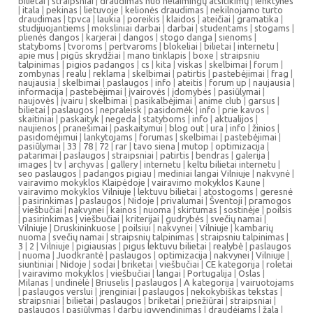
bilietai
|
straipsniai
|
draudimas nuo nelaimingų atsitikimų
|
lenktynes
|
itala
|
pekinas
|
lietuvoje
|
kelionės draudimas
|
nekilnojamo turto
draudimas
|
tpvca
|
laukia
|
poreikis
|
klaidos
|
ateičiai
|
gramatika
|
studijuojantiems
|
moksliniai darbai
|
darbai
|
studentams
|
stogams
|
plienės dangos
|
karjerai
|
dangos
|
stogo danga
|
sienoms
|
statyboms
|
tvoroms
|
pertvaroms
|
blokeliai
|
bilietai
|
internetu
|
apie mus
|
pigūs skrydžiai
|
mano tinklapis
|
boxe
|
straipsniu
talpinimas
|
pigios padangos
|
cs
|
kita
|
viskas
|
skelbimai
|
forum
|
zombynas
|
realu
|
reklama
|
skelbimai
|
patirtis
|
pastebėjimai
|
frag
|
naujausia
|
skelbimai
|
paslaugos
|
info
|
ateitis
|
forum up
|
naujausia
|
informacija
|
pastebėjimai
|
įvairovės
|
įdomybės
|
pasiūlymai
|
naujovės
|
įvairu
|
skelbimai
|
pasikalbėjimai
|
anime club
|
garsus
|
bilietai
|
paslaugos
|
nepraleisk
|
pasidomėk
|
info
|
prie kavos
|
skaitiniai
|
paskaityk
|
negeda
|
statyboms
|
info
|
aktualijos
|
naujienos
|
pranešimai
|
paskaitymui
|
blog out
|
ura
|
info
|
žinios
|
pasidomėjimui
|
lankytojams
|
forumas
|
skelbimai
|
pastebėjimai
|
pasiūlymai
|
33
|
78
|
72
|
rar
|
tavo siena
|
mutop
|
optimizacija
|
patarimai
|
paslaugos
|
straipsniai
|
patirtis
|
bendras
|
galerija
|
images
|
tv
|
archyvas
|
gallery
|
internetu
|
keltu bilietai internetu
|
seo paslaugos
|
padangos pigiau
|
mediniai langai Vilniuje
|
nakvynė
|
vairavimo mokyklos Klaipėdoje
|
vairavimo mokyklos Kaune
|
vairavimo mokyklos Vilniuje
|
lektuvu bilietai
|
atostogoms
|
geresnė
|
pasirinkimas
|
paslaugos
|
Nidoje
|
privalumai
|
Šventoji
|
pramogos
|
viešbučiai
|
nakvynei
|
kainos
|
nuoma
|
skirtumas
|
sostinėje
|
poilsis
|
pasirinkimas
|
viešbučiai
|
kriterijai
|
gudrybės
|
svečių namai
|
Vilniuje
|
Druskininkuose
|
poilsiui
|
nakvynei
|
Vilniuje
|
kambarių
nuoma
|
svečių namai
|
straipsnių talpinimas
|
straipsniu talpinimas
|
3
|
2
|
Vilniuje
|
pigiausias
|
pigus lektuvu bilietai
|
realybė
|
paslaugos
|
nuoma
|
Juodkrantė
|
paslaugos
|
optimizacija
|
nakvynei
|
Vilniuje
|
siuntiniai
|
Nidoje
|
sodai
|
briketai
|
viešbučiai
|
CE kategorija
|
roletai
|
vairavimo mokyklos
|
viešbučiai
|
langai
|
Portugalija
|
Oslas
|
Milanas
|
undinėlė
|
Briuselis
|
paslaugos
|
A kategorija
|
vairuotojams
|
paslaugos verslui
|
įrenginiai
|
paslaugos
|
nekokybiškas tekstas
|
straipsniai
|
bilietai
|
paslaugos
|
briketai
|
priežiūrai
|
straipsniai
|
paslaugos
|
pasiūlymas
|
darbų įgyvendinimas
|
draudėjams
|
žala
|