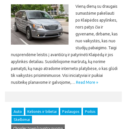
Vieną dieną su draugais
sumastėme pakeliauti
po Klaipėdos apylinkes,
nors patys čia ir
gyvename, dirbame, kas
nuo vaikystės, kas nuo
studijų pabaigimo. Taigi
nusprendėme leistis į avantiūrą ir patyrinėti Klaipėdą ir jos
apylinkės detaliau. Susidėliojome maršrutą, ką norime
pamatyti, ką naujo atradome interneto platybėse, o kas glūdi
tik vaikystės prisiminimuose. Visi iniciatyviai ir puikiai
nusiteikę planavome ir galvojome,…
Read More »
Auto
Kelionės ir bilietai
Paslaugos
Poilsis
Skelbimai
Chrysler town/country nuoma