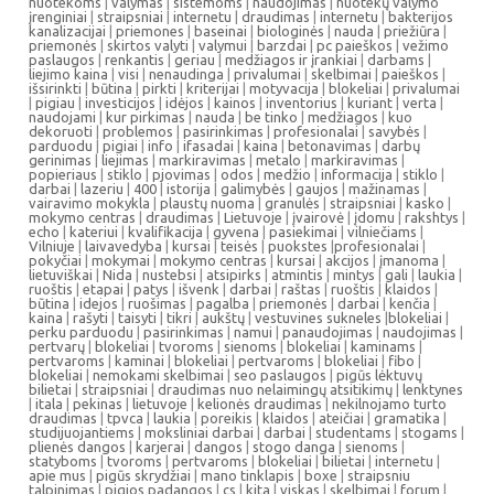
nuotekoms
|
valymas
|
sistemoms
|
naudojimas
|
nuotekų valymo
įrenginiai
|
straipsniai
|
internetu
|
draudimas
|
internetu
|
bakterijos
kanalizacijai
|
priemones
|
baseinai
|
biologinės
|
nauda
|
priežiūra
|
priemonės
|
skirtos valyti
|
valymui
|
barzdai
|
pc paieškos
|
vežimo
paslaugos
|
renkantis
|
geriau
|
medžiagos ir įrankiai
|
darbams
|
liejimo kaina
|
visi
|
nenaudinga
|
privalumai
|
skelbimai
|
paieškos
|
išsirinkti
|
būtina
|
pirkti
|
kriterijai
|
motyvacija
|
blokeliai
|
privalumai
|
pigiau
|
investicijos
|
idėjos
|
kainos
|
inventorius
|
kuriant
|
verta
|
naudojami
|
kur pirkimas
|
nauda
|
be tinko
|
medžiagos
|
kuo
dekoruoti
|
problemos
|
pasirinkimas
|
profesionalai
|
savybės
|
parduodu
|
pigiai
|
info
|
ifasadai
|
kaina
|
betonavimas
|
darbų
gerinimas
|
liejimas
|
markiravimas
|
metalo
|
markiravimas
|
popieriaus
|
stiklo
|
pjovimas
|
odos
|
medžio
|
informacija
|
stiklo
|
darbai
|
lazeriu
|
400
|
istorija
|
galimybės
|
gaujos
|
mažinamas
|
vairavimo mokykla
|
plaustų nuoma
|
granulės
|
straipsniai
|
kasko
|
mokymo centras
|
draudimas
|
Lietuvoje
|
įvairovė
|
įdomu
|
rakshtys
|
echo
|
kateriui
|
kvalifikacija
|
gyvena
|
pasiekimai
|
vilniečiams
|
Vilniuje
|
laivavedyba
|
kursai
|
teisės
|
puokstes
|
profesionalai
|
pokyčiai
|
mokymai
|
mokymo centras
|
kursai
|
akcijos
|
įmanoma
|
lietuviškai
|
Nida
|
nustebsi
|
atsipirks
|
atmintis
|
mintys
|
gali
|
laukia
|
ruoštis
|
etapai
|
patys
|
išvenk
|
darbai
|
raštas
|
ruoštis
|
klaidos
|
būtina
|
idejos
|
ruošimas
|
pagalba
|
priemonės
|
darbai
|
kenčia
|
kaina
|
rašyti
|
taisyti
|
tikri
|
aukštų
|
vestuvines sukneles
|
blokeliai
|
perku parduodu
|
pasirinkimas
|
namui
|
panaudojimas
|
naudojimas
|
pertvarų
|
blokeliai
|
tvoroms
|
sienoms
|
blokeliai
|
kaminams
|
pertvaroms
|
kaminai
|
blokeliai
|
pertvaroms
|
blokeliai
|
fibo
|
blokeliai
|
nemokami skelbimai
|
seo paslaugos
|
pigūs lėktuvų
bilietai
|
straipsniai
|
draudimas nuo nelaimingų atsitikimų
|
lenktynes
|
itala
|
pekinas
|
lietuvoje
|
kelionės draudimas
|
nekilnojamo turto
draudimas
|
tpvca
|
laukia
|
poreikis
|
klaidos
|
ateičiai
|
gramatika
|
studijuojantiems
|
moksliniai darbai
|
darbai
|
studentams
|
stogams
|
plienės dangos
|
karjerai
|
dangos
|
stogo danga
|
sienoms
|
statyboms
|
tvoroms
|
pertvaroms
|
blokeliai
|
bilietai
|
internetu
|
apie mus
|
pigūs skrydžiai
|
mano tinklapis
|
boxe
|
straipsniu
talpinimas
|
pigios padangos
|
cs
|
kita
|
viskas
|
skelbimai
|
forum
|