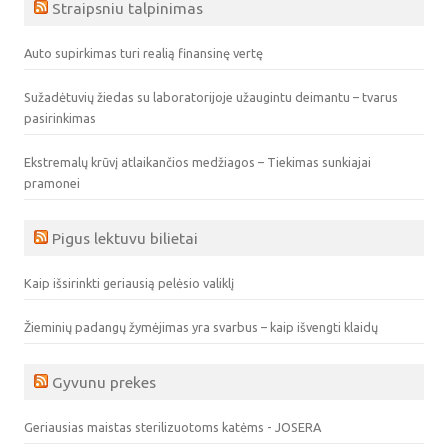
Straipsniu talpinimas
Auto supirkimas turi realią finansinę vertę
Sužadėtuvių žiedas su laboratorijoje užaugintu deimantu – tvarus
pasirinkimas
Ekstremalų krūvį atlaikančios medžiagos – Tiekimas sunkiajai
pramonei
Pigus lektuvu bilietai
Kaip išsirinkti geriausią pelėsio valiklį
Žieminių padangų žymėjimas yra svarbus – kaip išvengti klaidų
Gyvunu prekes
Geriausias maistas sterilizuotoms katėms - JOSERA