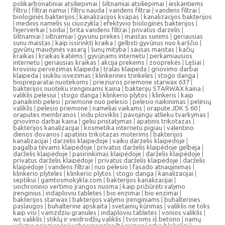
polikarbonatiniai atsiliepimai
|
šiltnamiai atsiliepimai
|
ieskantiems
filtru
|
filtrai namui
|
filtru nauda
|
vandens filtrai
|
vandens filtrai
|
biologinės bakterijos
|
kanalizacijos kvapas
|
kanalizacijos bakterijos
|
medinis namelis su ciuozykla
|
efektyvio biologinės bakterijos
|
fejerverkai
|
sodui
|
brita vandens filtrai
|
privatus darzelis
|
šiltnamiai
|
siltnamiai
|
gyvunu prekes
|
maistas sunims
|
geriausias
sunu maistas
|
kaip issirinkti kraika
|
gelbsti gyvūnus nuo karščio
|
gyvūnų maudynės vasarą
|
šunų mityba
|
sausas maistas
|
kačių
kraikas
|
kraikas katėms
|
gyvūnams internetu
|
perkamiausios
internetu
|
geriausias kraikas
|
akcija prekems
|
zooprekės
|
Lęšiai
|
kroviniu pervezimas klaipeda
|
tralas klaipeda
|
griovimo darbai
klaipeda
|
siukliu isvezimas
|
klinkerines trinkeles
|
stogo danga
|
biopreparatai nuotekoms
|
prieziuros priemone starwax 637
|
bakterijos nuoteku irenginiams kaina
|
bakteriju STARWAX kaina
|
valiklis pelesiui
|
stogo danga
|
klinkerio plytos
|
klinkeris
|
kaip
panaikinti pelesi
|
priemone nuo pelesio
|
pelesio naikinimas
|
pelėsių
valiklis
|
pelesio priemone
|
nameliai vaikams
|
orapute JDK S 60
|
oraputes membranos
|
indu ploviklis
|
pavojingu atlieku tvarkymas
|
griovimo darbai kaina
|
geliu pristatymas
|
apatinis trikotazas
|
bakterijos kanalizacijai
|
kosmetika internetu pigiau
|
valentino
dienos dovanos
|
apatinis trikotazas moterims
|
bakterijos
kanalizacijai
|
darzelis klaipedoje
|
vaiku darzelis klaipedoje
|
pagalba tėvams klaipėdoje
|
privatus darželis klaipėdoje gelbėja
|
darželis klaipėdoje
|
pasirinkimas klaipėdoje
|
darželis klaipėdoje
|
privatus darželis klaipėdoje
|
privatus darželis klaipėdoje
|
darželis
klaipėdoje
|
vandens filtrai
|
nuo pelesio
|
fasado atnaujinimas
|
klinkerio plyteles
|
klinkerio plytos
|
stogo danga
|
kanalizacijai
|
septikui
|
gamtosmokykla.com
|
bakterijos kanalizacijai
|
sinchroninio vertimo įrangos nuoma
|
kaip prižiūrėti valymo
įrenginius
|
indaploviu tabletes
|
bio enzimai
|
bio enzimai
|
bakterijos starwax
|
bakterijos valymo įrenginiams
|
buhalterines
paslaugos
|
buhalterine apskaita
|
svetainių kūrimas
|
valiklis ne toks
kaip visi
|
vamzdziu granules
|
indaploviu tabletes
|
vonios valiklis
|
wc valiklis
|
stiklų ir veidrodžių valiklis
|
tvoroms iš betono
|
namų