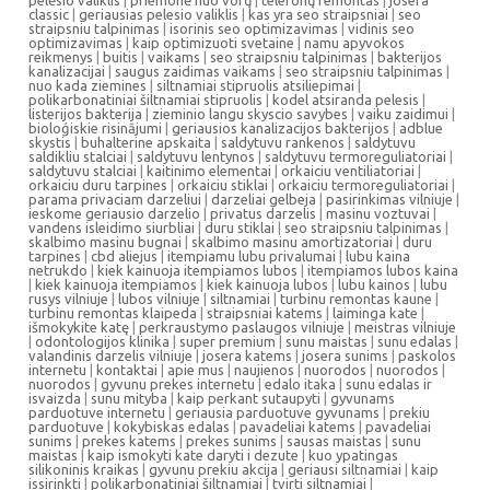
pelėsio valiklis
|
priemonė nuo vorų
|
telefonų remontas
|
josera
classic
|
geriausias pelesio valiklis
|
kas yra seo straipsniai
|
seo
straipsniu talpinimas
|
isorinis seo optimizavimas
|
vidinis seo
optimizavimas
|
kaip optimizuoti svetaine
|
namu apyvokos
reikmenys
|
buitis
|
vaikams
|
seo straipsniu talpinimas
|
bakterijos
kanalizacijai
|
saugus zaidimas vaikams
|
seo straipsniu talpinimas
|
nuo kada ziemines
|
siltnamiai stipruolis atsiliepimai
|
polikarbonatiniai šiltnamiai stipruolis
|
kodel atsiranda pelesis
|
listerijos bakterija
|
zieminio langu skyscio savybes
|
vaiku zaidimui
|
bioloģiskie risinājumi
|
geriausios kanalizacijos bakterijos
|
adblue
skystis
|
buhalterine apskaita
|
saldytuvu rankenos
|
saldytuvu
saldikliu stalciai
|
saldytuvu lentynos
|
saldytuvu termoreguliatoriai
|
saldytuvu stalciai
|
kaitinimo elementai
|
orkaiciu ventiliatoriai
|
orkaiciu duru tarpines
|
orkaiciu stiklai
|
orkaiciu termoreguliatoriai
|
parama privaciam darzeliui
|
darzeliai gelbeja
|
pasirinkimas vilniuje
|
ieskome geriausio darzelio
|
privatus darzelis
|
masinu voztuvai
|
vandens isleidimo siurbliai
|
duru stiklai
|
seo straipsniu talpinimas
|
skalbimo masinu bugnai
|
skalbimo masinu amortizatoriai
|
duru
tarpines
|
cbd aliejus
|
itempiamu lubu privalumai
|
lubu kaina
netrukdo
|
kiek kainuoja itempiamos lubos
|
itempiamos lubos kaina
|
kiek kainuoja itempiamos
|
kiek kainuoja lubos
|
lubu kainos
|
lubu
rusys vilniuje
|
lubos vilniuje
|
siltnamiai
|
turbinu remontas kaune
|
turbinu remontas klaipeda
|
straipsniai katems
|
laiminga kate
|
išmokykite katę
|
perkraustymo paslaugos vilniuje
|
meistras vilniuje
|
odontologijos klinika
|
super premium
|
sunu maistas
|
sunu edalas
|
valandinis darzelis vilniuje
|
josera katems
|
josera sunims
|
paskolos
internetu
|
kontaktai
|
apie mus
|
naujienos
|
nuorodos
|
nuorodos
|
nuorodos
|
gyvunu prekes internetu
|
edalo itaka
|
sunu edalas ir
isvaizda
|
sunu mityba
|
kaip perkant sutaupyti
|
gyvunams
parduotuve internetu
|
geriausia parduotuve gyvunams
|
prekiu
parduotuve
|
kokybiskas edalas
|
pavadeliai katems
|
pavadeliai
sunims
|
prekes katems
|
prekes sunims
|
sausas maistas
|
sunu
maistas
|
kaip ismokyti kate daryti i dezute
|
kuo ypatingas
silikoninis kraikas
|
gyvunu prekiu akcija
|
geriausi siltnamiai
|
kaip
issirinkti
|
polikarbonatiniai šiltnamiai
|
tvirti siltnamiai
|