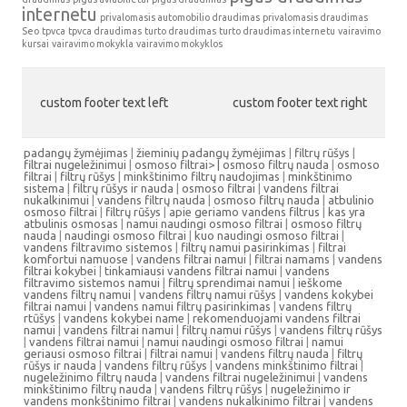
internetu
privalomasis automobilio draudimas
privalomasis draudimas
Seo
tpvca
tpvca draudimas
turto draudimas
turto draudimas internetu
vairavimo
kursai
vairavimo mokykla
vairavimo mokyklos
custom footer text left
custom footer text right
padangų žymėjimas
|
žieminių padangų žymėjimas
|
filtrų rūšys
|
filtrai nugeležinimui
|
osmoso filtrai> |
osmoso filtrų nauda
|
osmoso
filtrai
|
filtrų rūšys
|
minkštinimo filtrų naudojimas
|
minkštinimo
sistema
|
filtrų rūšys ir nauda
|
osmoso filtrai
|
vandens filtrai
nukalkinimui
|
vandens filtrų nauda
|
osmoso filtrų nauda
|
atbulinio
osmoso filtrai
|
filtrų rūšys
|
apie geriamo vandens filtrus
|
kas yra
atbulinis osmosas
|
namui naudingi osmoso filtrai
|
osmoso filtrų
nauda
|
naudingi osmoso filtrai
|
kuo naudingi osmoso filtrai
|
vandens filtravimo sistemos
|
filtrų namui pasirinkimas
|
filtrai
komfortui namuose
|
vandens filtrai namui
|
filtrai namams
|
vandens
filtrai kokybei
|
tinkamiausi vandens filtrai namui
|
vandens
filtravimo sistemos namui
|
filtrų sprendimai namui
|
ieškome
vandens filtrų namui
|
vandens filtrų namui rūšys
|
vandens kokybei
filtrai namui
|
vandens namui filtrų pasirinkimas
|
vandens filtrų
rtūšys
|
vandens kokybei name
|
rekomenduojami vandens filtrai
namui
|
vandens filtrai namui
|
filtrų namui rūšys
|
vandens filtrų rūšys
|
vandens filtrai namui
|
namui naudingi osmoso filtrai
|
namui
geriausi osmoso filtrai
|
filtrai namui
|
vandens filtrų nauda
|
filtrų
rūšys ir nauda
|
vandens filtrų rūšys
|
vandens minkštinimo filtrai
|
nugeležinimo filtrų nauda
|
vandens filtrai nugeležinimui
|
vandens
minkštinimo filtrų nauda
|
vandens filtrų rūšys
|
nugeležinimo ir
vandens monkštinimo filtrai
|
vandens nukalkinimo filtrai
|
vandens