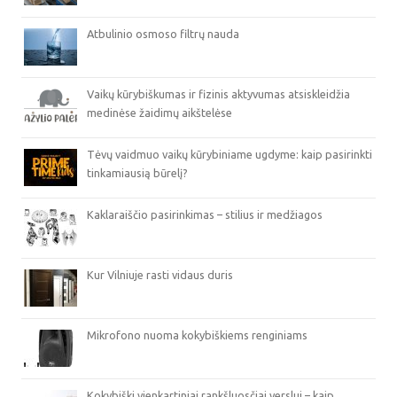
Atbulinio osmoso filtrų nauda
Vaikų kūrybiškumas ir fizinis aktyvumas atsiskleidžia
medinėse žaidimų aikštelėse
Tėvų vaidmuo vaikų kūrybiniame ugdyme: kaip pasirinkti
tinkamiausią būrelį?
Kaklaraiščio pasirinkimas – stilius ir medžiagos
Kur Vilniuje rasti vidaus duris
Mikrofono nuoma kokybiškiems renginiams
Kokybiški vienkartiniai rankšluosčiai verslui – kaip