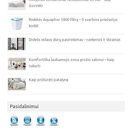
išsirinkti
Rinkitės Aquaphor S800 filtrą – 5 svarbios priežastys
kodėl
Didelis vidaus durų pasirinkimas – rankenos ir dizainas
Komfortiška laukiamojo zona grožio salonui – kaip
sukurti
Kaip prižiūrėti patalynę
Pasidalinimui