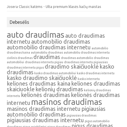
Josera Classic katėms - Ulta premium klasės kačių maistas
Debesėlis
auto draudimas
auto draudimas
internetu
automobilio draudimas
automobilio draudimas internetu
automobilio
draudimas kaina
automobiliu draudimas
automobiliu draudimas internetu
draudimas
civilinis draudimas
draudimas automobilio
draudimas
automobiliui
draudimas internetu pigiau
draudimas internetu pigiausias
draudimo skaičiuoklė
kasko
draudimas internetu pigus
draudimas
kasko draudimas automobiliui
kasko draudimas internetu
kasko draudimo skaičiuoklė
kasko internetu
keliones draudimas kaina
keliones draudimas
skaiciuokle
kelionių draudimas
kelionių draudimas
kelionės draudimas
kelionės draudimas
internetu
masinos draudimas
internetu
masinos draudimas internetu
pigiausias
automobilio draudimas
pigiausias draudimas
pigiausias draudimas internetu
pigus automobilio
pigus draudimas
draudimas
pigus aviabilietai
pigus draudimas