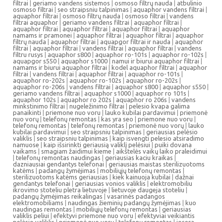
filtrai
|
geriamo vandens sistemos
|
osmoso filtrų nauda
|
atbulinio
osmoso filtrai
|
seo straipsniu talpinimas
|
aquaphor vandens filtrai
|
aquaphor filtrai
|
osmoso filtrų nauda
|
osmoso filtrai
|
vandens
filtrai aquaphor
|
geriamo vandens filtrai
|
aquaphor filtrai
|
aquaphor filtrai
|
aquaphor filtrai
|
aquaphor filtrai
|
aquaphor
namams ir pramonei
|
aquaphor filtrai
|
aquaphor filtrai
|
aquaphor
filtrų nauda
|
aquaphor filtrai
|
aquapgor filtrai ir nauda
|
aquaphor
filtrai
|
aquaphor filtrai
|
vandens filtrai
|
aquaphor filtrai
|
vandens
filtru rusys
|
aquaphor s800
|
aquaphor ro-101s
|
aquaphor ro-102s
|
aquapgor s550
|
aquaphor s1000
|
namui ir biurui aquaphor filtrai
|
namams ir biurui aquaphor filtrai
|
kodel aquaphor filtrai
|
aquaphor
filtrai
|
vandens filtrai
|
aquaphor filtrai
|
aquaphor ro-101s
|
aquaphor ro-202s
|
aquaphor ro-102s
|
aquaphor ro-202s
|
aquaphor ro-206s
|
vandens filtrai
|
aquaphor s800
|
aquaphor s550
|
geriamo vandens filtrai
|
aquaphor s1000
|
aquaphor ro 101s
|
aquaphor 102s
|
aquaphor ro 202s
|
aquaphor ro 206s
|
vandens
minkstinimo filtrai
|
nugeležinimo filtrai
|
pelesio kvapa galima
panaikinti
|
priemone nuo voru
|
lauko kubilai pardavimui
|
priemonė
nuo vorų
|
telefonų remontas
|
kas yra seo
|
priemone nuo voru
|
telefonų remontas
|
telefonų remontas
|
priemonė nuo vorų
|
lauko
kubilai pardavimui
|
seo straipsniu talpinimas
|
geriausias pelėsio
valiklis
|
seo straipsniu talpinimas
|
kaip isvengti pelesio atsiradimo
namuose
|
kaip išsirinkti geriausią valiklį pelėsiui
|
puiki dovana
vaikams
|
smagiam žaidimui kieme
|
aikštelės vaikų laiko praleidimui
|
telefonų remontas naudingas
|
geriausias kaciu kraikas
|
dazniausiai gendantys telefonai
|
geriausias maistas sterilizuotoms
katėms
|
padangų žymėjimas
|
mobiliųjų telefonų remontas
|
sterilizuotoms katėms geriausias
|
kiek kainuoja kubilai
|
dažnai
gendantys telefonai
|
geriausias vonios valiklis
|
elektromobiliu
ikrovimo stoteliu pletra lietuvoje
|
lietuvoje daugeja stoteliu
|
padangų žymėjimas reikalingas
|
vasarinės padangos
elektromobiliams
|
naudingas žieminių padangų žymėjimas
|
kuo
naudingas remontas
|
mobiliųjų telefonų remontas
|
geriausias
valiklis peliui
|
efektyvi priemone nuo voru
|
efektyviai veikiantis