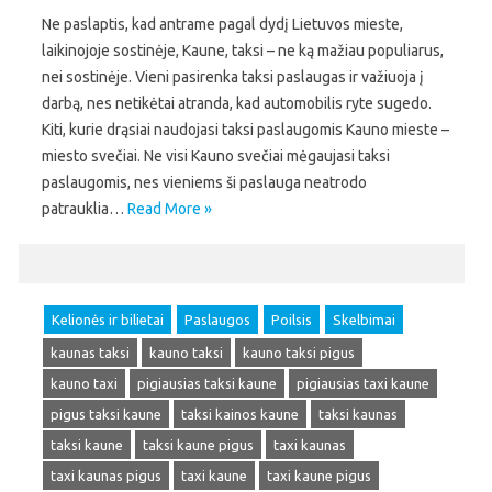
Ne paslaptis, kad antrame pagal dydį Lietuvos mieste,
laikinojoje sostinėje, Kaune, taksi – ne ką mažiau populiarus,
nei sostinėje. Vieni pasirenka taksi paslaugas ir važiuoja į
darbą, nes netikėtai atranda, kad automobilis ryte sugedo.
Kiti, kurie drąsiai naudojasi taksi paslaugomis Kauno mieste –
miesto svečiai. Ne visi Kauno svečiai mėgaujasi taksi
paslaugomis, nes vieniems ši paslauga neatrodo
patrauklia…
Read More »
Kelionės ir bilietai
Paslaugos
Poilsis
Skelbimai
kaunas taksi
kauno taksi
kauno taksi pigus
kauno taxi
pigiausias taksi kaune
pigiausias taxi kaune
pigus taksi kaune
taksi kainos kaune
taksi kaunas
taksi kaune
taksi kaune pigus
taxi kaunas
taxi kaunas pigus
taxi kaune
taxi kaune pigus