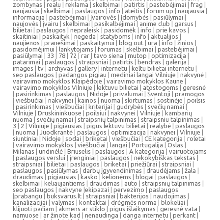
zombynas
|
realu
|
reklama
|
skelbimai
|
patirtis
|
pastebėjimai
|
frag
|
naujausia
|
skelbimai
|
paslaugos
|
info
|
ateitis
|
forum up
|
naujausia
|
informacija
|
pastebėjimai
|
įvairovės
|
įdomybės
|
pasiūlymai
|
naujovės
|
įvairu
|
skelbimai
|
pasikalbėjimai
|
anime club
|
garsus
|
bilietai
|
paslaugos
|
nepraleisk
|
pasidomėk
|
info
|
prie kavos
|
skaitiniai
|
paskaityk
|
negeda
|
statyboms
|
info
|
aktualijos
|
naujienos
|
pranešimai
|
paskaitymui
|
blog out
|
ura
|
info
|
žinios
|
pasidomėjimui
|
lankytojams
|
forumas
|
skelbimai
|
pastebėjimai
|
pasiūlymai
|
33
|
78
|
72
|
rar
|
tavo siena
|
mutop
|
optimizacija
|
patarimai
|
paslaugos
|
straipsniai
|
patirtis
|
bendras
|
galerija
|
images
|
tv
|
archyvas
|
gallery
|
internetu
|
keltu bilietai internetu
|
seo paslaugos
|
padangos pigiau
|
mediniai langai Vilniuje
|
nakvynė
|
vairavimo mokyklos Klaipėdoje
|
vairavimo mokyklos Kaune
|
vairavimo mokyklos Vilniuje
|
lektuvu bilietai
|
atostogoms
|
geresnė
|
pasirinkimas
|
paslaugos
|
Nidoje
|
privalumai
|
Šventoji
|
pramogos
|
viešbučiai
|
nakvynei
|
kainos
|
nuoma
|
skirtumas
|
sostinėje
|
poilsis
|
pasirinkimas
|
viešbučiai
|
kriterijai
|
gudrybės
|
svečių namai
|
Vilniuje
|
Druskininkuose
|
poilsiui
|
nakvynei
|
Vilniuje
|
kambarių
nuoma
|
svečių namai
|
straipsnių talpinimas
|
straipsniu talpinimas
|
3
|
2
|
Vilniuje
|
pigiausias
|
pigus lektuvu bilietai
|
realybė
|
paslaugos
|
nuoma
|
Juodkrantė
|
paslaugos
|
optimizacija
|
nakvynei
|
Vilniuje
|
siuntiniai
|
Nidoje
|
sodai
|
briketai
|
viešbučiai
|
CE kategorija
|
roletai
|
vairavimo mokyklos
|
viešbučiai
|
langai
|
Portugalija
|
Oslas
|
Milanas
|
undinėlė
|
Briuselis
|
paslaugos
|
A kategorija
|
vairuotojams
|
paslaugos verslui
|
įrenginiai
|
paslaugos
|
nekokybiškas tekstas
|
straipsniai
|
bilietai
|
paslaugos
|
briketai
|
priežiūrai
|
straipsniai
|
paslaugos
|
pasiūlymas
|
darbų įgyvendinimas
|
draudėjams
|
žala
|
draudimas
|
pigiausias
|
kasko
|
kelionėms
|
blogai
|
paslaugos
|
skelbimai
|
keliaujantiems
|
draudimas
|
auto
|
straipsnių talpinimas
|
seo paslaugos
|
nakvyne
|
ekipazai
|
pervezimo
|
paslaugos
|
prabangu
|
buksvarus.lt
|
straipsniai
|
bakterijos
|
naudojimas
|
kanalizacijai
|
valymas
|
kontaktai
|
drėgmės norma
|
blokeliai
|
klijuoti pačiam
|
akmens ar stiklo
|
pigus išlaikymas
|
geresnė vata
|
namuose
|
ar žinote kad
|
nenaudinga
|
danga internetu
|
perkant
|