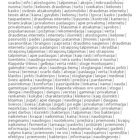
svarbu
|
info
|
atostogoms
|
talpinimas
|
akcijos
|
mikroautobusu
nuoma
|
turto
|
kelionės draudimas
|
turto
|
sveikatos
|
kelionės
|
kasko
|
civilinės atsakomybės
|
automobilio
|
draudimas internetu
|
teisės aktai
|
kaina
|
gyvybės
|
kelionių
|
turto
|
tpvca
|
kasko
|
padeda
taupantiems
|
draudimas internetu
|
bausmės
|
kontrolė
|
kameros
|
tiriami įvykiai
|
privalomos paslaugos
|
apie privalomą
|
internetu
|
privalomasis
|
vykstantiems
|
klausimai ir atsakymai
|
sąvokos
|
populiariausias
|
požymiai
|
rekomendacija
|
saugoja
|
verta
|
draudimas internetu
|
internetu
|
išsirinkti
|
atostogoms
|
kelionei
|
pasiruošti
|
padės
|
paslauga
|
patarimai
|
žmonės
|
sąvokos
|
savanoriškas
|
brangios
|
paprasta
|
draudimo naujienos
|
draudimas
internetu
|
pigios padangos
|
straipsnių talpinimas
|
skrydžiai
|
straipsnių talpinimas
|
straipsnių talpinimas
|
seo straipsniu
talpinimas
|
apie paslaugas
|
atvejai
|
kaip rasti
|
informacija
|
šventėms
|
naudinga nuoma
|
nėra sunku
|
kelionės ir nuoma
|
Klaipėda-Vilnius
|
gelbėja
|
verta rinkti
|
stoge montuojami
|
galimybė
|
namo akys
|
naudinga žiemą
|
stoglangiai
|
metas pirkti
|
šviesa
|
terminai
|
svarbi dalis
|
atvejai
|
paslauga
|
verta
|
kokybė
|
klaidos
|
pirkti
|
bakterijos
|
šviesa
|
stoglangiai
|
langai
|
mediniai
|
šviesi aplinka
|
naudinga
|
išsirinkti
|
priežiūra
|
pardavimai
|
pasirinkimas
|
komfortas
|
pasirūpinkite
|
tinkama
|
namui
|
nauda
|
gamintojai
|
pasirinkimas
|
klaipeda vilniaus oro uostas
|
stogui
|
dengia
|
medžiagos
|
dangos
|
verstas
|
gaminiai
|
privalumai
|
renkamės
|
kokybė
|
charakteristika
|
klinkerio
|
kaip išsirinkti
|
klojimas
|
įsigyti
|
apie dangas
|
naudinga
|
populiari
|
daugiau
šviesos
|
šviesa
|
įtakoja
|
įsigyti
|
po egle
|
privalumai
|
informacija
|
nepirkčiau
|
renkantis
|
naudinga
|
pirkti
|
jaukumas
|
privalumai
|
prieš darbus
|
išsirinkti
|
bakterijos
|
talpinimas
|
bio bakterijos
|
naikinimas
|
kvapai
|
naikinimas
|
kaina
|
kova
|
naudojimas
|
įrenginiams
|
naudingos
|
nuotekoms
|
priežiūra
|
priemonės
|
kvapų
naikinimui
|
fermentai
|
tarnauja
|
paskirtis
|
prižiūrėti
|
priemonės
|
informacija
|
nuotekoms
|
svarbu
|
naudojimas
|
valymui
|
gadinti
|
valymo kaina
|
priemonės
|
ne visi
|
reikia
|
naudojamos
|
sprendžia
|
efektyvu
|
priemonės
|
bakterijos
|
informacija
|
naudingesnės
|