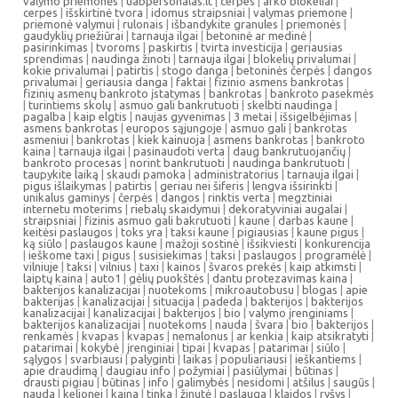
valymo priemonės
|
uabpersonalas.lt
|
cerpes
|
arko blokeliai
|
cerpes
|
išskirtinė tvora
|
idomus straipsniai
|
valymas priemone
|
priemonė valymui
|
rulonais
|
išbandykite granules
|
priemonės
|
gaudyklių priežiūrai
|
tarnauja ilgai
|
betoninė ar medinė
|
pasirinkimas
|
tvoroms
|
paskirtis
|
tvirta investicija
|
geriausias
sprendimas
|
naudinga žinoti
|
tarnauja ilgai
|
blokelių privalumai
|
kokie privalumai
|
patirtis
|
stogo danga
|
betoninės čerpės
|
dangos
privalumai
|
geriausia danga
|
faktai
|
fizinio asmens bankrotas
|
fizinių asmenų bankroto įstatymas
|
bankrotas
|
bankroto pasekmės
|
turintiems skolų
|
asmuo gali bankrutuoti
|
skelbti naudinga
|
pagalba
|
kaip elgtis
|
naujas gyvenimas
|
3 metai
|
išsigelbėjimas
|
asmens bankrotas
|
europos sąjungoje
|
asmuo gali
|
bankrotas
asmeniui
|
bankrotas
|
kiek kainuoja
|
asmens bankrotas
|
bankroto
kaina
|
tarnauja ilgai
|
pasinaudoti verta
|
daug bankrutuojančių
|
bankroto procesas
|
norint bankrutuoti
|
naudinga bankrutuoti
|
taupykite laiką
|
skaudi pamoka
|
administratorius
|
tarnauja ilgai
|
pigus išlaikymas
|
patirtis
|
geriau nei šiferis
|
lengva išsirinkti
|
unikalus gaminys
|
čerpės
|
dangos
|
rinktis verta
|
megztiniai
internetu moterims
|
riebalų skaidymui
|
dekoratyviniai augalai
|
straipsniai
|
fizinis asmuo gali bakrutuoti
|
kaune
|
darbas kaune
|
keitėsi paslaugos
|
toks yra
|
taksi kaune
|
pigiausias
|
kaune pigus
|
ką siūlo
|
paslaugos kaune
|
mažoji sostinė
|
išsikviesti
|
konkurencija
|
ieškome taxi
|
pigus
|
susisiekimas
|
taksi
|
paslaugos
|
programėlė
|
vilniuje
|
taksi
|
vilnius
|
taxi
|
kainos
|
švaros prekės
|
kaip atkimsti
|
laiptų kaina
|
auto1
|
gėlių puokštės
|
dantu protezavimas kaina
|
bakterijos kanalizacijai
|
nuotekoms
|
mikroautobusu
|
blogas
|
apie
bakterijas
|
kanalizacijai
|
situacija
|
padeda
|
bakterijos
|
bakterijos
kanalizacijai
|
kanalizacijai
|
bakterijos
|
bio
|
valymo įrenginiams
|
bakterijos kanalizacijai
|
nuotekoms
|
nauda
|
švara
|
bio
|
bakterijos
|
renkamės
|
kvapas
|
kvapas
|
nemalonus
|
ar kenkia
|
kaip atsikratyti
|
patarimai
|
kokybė
|
įrenginiai
|
tipai
|
kvapas
|
patarimai
|
siūlo
|
sąlygos
|
svarbiausi
|
palyginti
|
laikas
|
populiariausi
|
ieškantiems
|
apie draudimą
|
daugiau info
|
požymiai
|
pasiūlymai
|
būtinas
|
drausti pigiau
|
būtinas
|
info
|
galimybės
|
nesidomi
|
atšilus
|
saugūs
|
nauda
|
kelionei
|
kaina
|
tinka
|
žinutė
|
paslauga
|
klaidos
|
ryšys
|