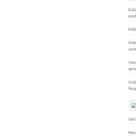
Dažn
pas
Koki
Dide
spr
Vand
gen
Gręž
Nuge
Geri
Nuo