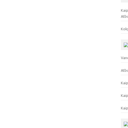
Kaip
Atb
Koky
Vand
Atbu
Kaip
Kaip
Kaip