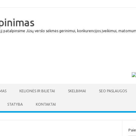
lpinimas
 jį patalpinsime Jūsų verslo sėkmės gerinimui, konkurencijos įveikimui, matomumu
Skip to content
MAS
KELIONĖS IR BILIETAI
SKELBIMAI
SEO PASLAUGOS
STATYBA
KONTAKTAI
Pai