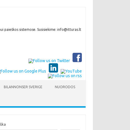
i paieškos sistemose. Susisiekime: info@itturas.lt
BILANNONSER SVERIGE
NUORODOS
eška