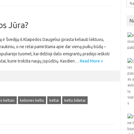
N
os Jūra?
ją ir Švediją iš Klaipėdos Daugeliui įprasta keliauti lėktuvu,
raukiniu, o ne retai pamirštama apie dar vieną puikų būdą –
puliarėjo tuomet, kai didžioji dalis emigrantų pradėjo ieškoti
uristai, kurie trokšta naujų įspūdžių. Kasdien…
Read More »
s keltais
keliones keltu
keltai
keltu bilietai