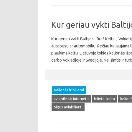
Kur geriau vykti Baltij
Kur geriau vykti Baltijos Jūra? Keltai į Vokieti
autobusu ar automobiliu. Rečiau keliaujama t
plaukimą keltu. Lietuvoje tokios kelionės išpo
darbo Vokietijoje ir Švedijoje. Ne išimtis ir t
Kelionės ir bilietai
aviabilietai internetu
bilietai keltu
kelionė
pigus aviabilietai