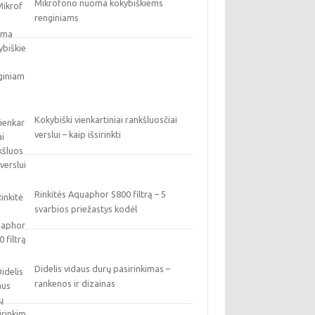
Mikrofono nuoma kokybiškiems
renginiams
Kokybiški vienkartiniai rankšluosčiai
verslui – kaip išsirinkti
Rinkitės Aquaphor S800 filtrą – 5
svarbios priežastys kodėl
Didelis vidaus durų pasirinkimas –
rankenos ir dizainas