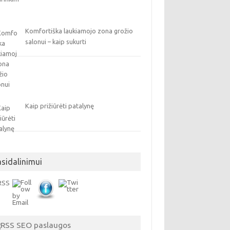
Komfortiška laukiamojo zona grožio
salonui – kaip sukurti
Kaip prižiūrėti patalynę
asidalinimui
SEO paslaugos