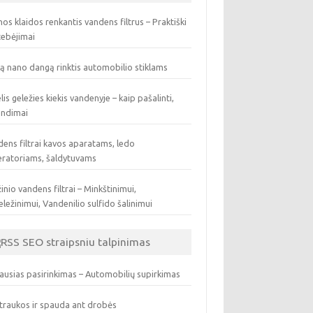
os klaidos renkantis vandens filtrus – Praktiški
tebėjimai
ą nano dangą rinktis automobilio stiklams
lis geležies kiekis vandenyje – kaip pašalinti,
endimai
ens filtrai kavos aparatams, ledo
eratoriams, šaldytuvams
inio vandens filtrai – Minkštinimui,
ležinimui, Vandenilio sulfido šalinimui
SEO straipsniu talpinimas
ausias pasirinkimas – Automobilių supirkimas
traukos ir spauda ant drobės