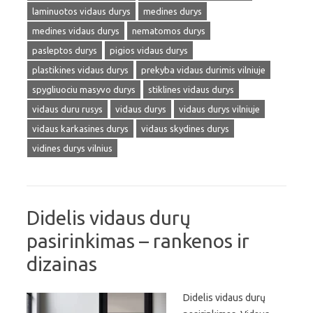
laminuotos vidaus durys
medines durys
medines vidaus durys
nematomos durys
pasleptos durys
pigios vidaus durys
plastikines vidaus durys
prekyba vidaus durimis vilniuje
spygliuociu masyvo durys
stiklines vidaus durys
vidaus duru rusys
vidaus durys
vidaus durys vilniuje
vidaus karkasines durys
vidaus skydines durys
vidines durys vilnius
Didelis vidaus durų
pasirinkimas – rankenos ir
dizainas
Didelis vidaus durų