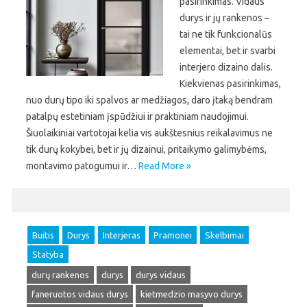
pasirinkimas. Vidaus
durys ir jų rankenos –
tai ne tik funkcionalūs
elementai, bet ir svarbi
interjero dizaino dalis.
Kiekvienas pasirinkimas,
nuo durų tipo iki spalvos ar medžiagos, daro įtaką bendram
patalpų estetiniam įspūdžiui ir praktiniam naudojimui.
Šiuolaikiniai vartotojai kelia vis aukštesnius reikalavimus ne
tik durų kokybei, bet ir jų dizainui, pritaikymo galimybėms,
montavimo patogumui ir…
Read More »
Buitis
Durys
Interjeras
Pramonei
Skelbimai
Statyba
durų rankenos
durys
durys vidaus
faneruotos vidaus durys
kietmedzio masyvo durys