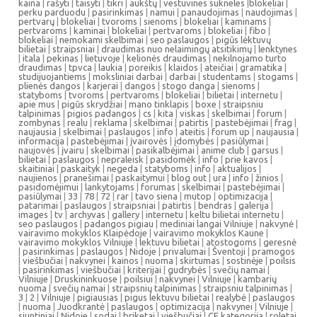
kaina
|
rašyti
|
taisyti
|
tikri
|
aukštų
|
vestuvines sukneles
|
blokeliai
|
perku parduodu
|
pasirinkimas
|
namui
|
panaudojimas
|
naudojimas
|
pertvarų
|
blokeliai
|
tvoroms
|
sienoms
|
blokeliai
|
kaminams
|
pertvaroms
|
kaminai
|
blokeliai
|
pertvaroms
|
blokeliai
|
fibo
|
blokeliai
|
nemokami skelbimai
|
seo paslaugos
|
pigūs lėktuvų
bilietai
|
straipsniai
|
draudimas nuo nelaimingų atsitikimų
|
lenktynes
|
itala
|
pekinas
|
lietuvoje
|
kelionės draudimas
|
nekilnojamo turto
draudimas
|
tpvca
|
laukia
|
poreikis
|
klaidos
|
ateičiai
|
gramatika
|
studijuojantiems
|
moksliniai darbai
|
darbai
|
studentams
|
stogams
|
plienės dangos
|
karjerai
|
dangos
|
stogo danga
|
sienoms
|
statyboms
|
tvoroms
|
pertvaroms
|
blokeliai
|
bilietai
|
internetu
|
apie mus
|
pigūs skrydžiai
|
mano tinklapis
|
boxe
|
straipsniu
talpinimas
|
pigios padangos
|
cs
|
kita
|
viskas
|
skelbimai
|
forum
|
zombynas
|
realu
|
reklama
|
skelbimai
|
patirtis
|
pastebėjimai
|
frag
|
naujausia
|
skelbimai
|
paslaugos
|
info
|
ateitis
|
forum up
|
naujausia
|
informacija
|
pastebėjimai
|
įvairovės
|
įdomybės
|
pasiūlymai
|
naujovės
|
įvairu
|
skelbimai
|
pasikalbėjimai
|
anime club
|
garsus
|
bilietai
|
paslaugos
|
nepraleisk
|
pasidomėk
|
info
|
prie kavos
|
skaitiniai
|
paskaityk
|
negeda
|
statyboms
|
info
|
aktualijos
|
naujienos
|
pranešimai
|
paskaitymui
|
blog out
|
ura
|
info
|
žinios
|
pasidomėjimui
|
lankytojams
|
forumas
|
skelbimai
|
pastebėjimai
|
pasiūlymai
|
33
|
78
|
72
|
rar
|
tavo siena
|
mutop
|
optimizacija
|
patarimai
|
paslaugos
|
straipsniai
|
patirtis
|
bendras
|
galerija
|
images
|
tv
|
archyvas
|
gallery
|
internetu
|
keltu bilietai internetu
|
seo paslaugos
|
padangos pigiau
|
mediniai langai Vilniuje
|
nakvynė
|
vairavimo mokyklos Klaipėdoje
|
vairavimo mokyklos Kaune
|
vairavimo mokyklos Vilniuje
|
lektuvu bilietai
|
atostogoms
|
geresnė
|
pasirinkimas
|
paslaugos
|
Nidoje
|
privalumai
|
Šventoji
|
pramogos
|
viešbučiai
|
nakvynei
|
kainos
|
nuoma
|
skirtumas
|
sostinėje
|
poilsis
|
pasirinkimas
|
viešbučiai
|
kriterijai
|
gudrybės
|
svečių namai
|
Vilniuje
|
Druskininkuose
|
poilsiui
|
nakvynei
|
Vilniuje
|
kambarių
nuoma
|
svečių namai
|
straipsnių talpinimas
|
straipsniu talpinimas
|
3
|
2
|
Vilniuje
|
pigiausias
|
pigus lektuvu bilietai
|
realybė
|
paslaugos
|
nuoma
|
Juodkrantė
|
paslaugos
|
optimizacija
|
nakvynei
|
Vilniuje
|
siuntiniai
|
Nidoje
|
sodai
|
briketai
|
viešbučiai
|
CE kategorija
|
roletai