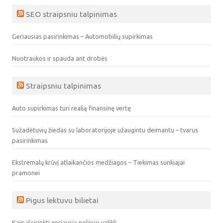
SEO straipsniu talpinimas
Geriausias pasirinkimas – Automobilių supirkimas
Nuotraukos ir spauda ant drobės
Straipsniu talpinimas
Auto supirkimas turi realią finansinę vertę
Sužadėtuvių žiedas su laboratorijoje užaugintu deimantu – tvarus
pasirinkimas
Ekstremalų krūvį atlaikančios medžiagos – Tiekimas sunkiajai
pramonei
Pigus lektuvu bilietai
Kaip išsirinkti geriausią pelėsio valiklį