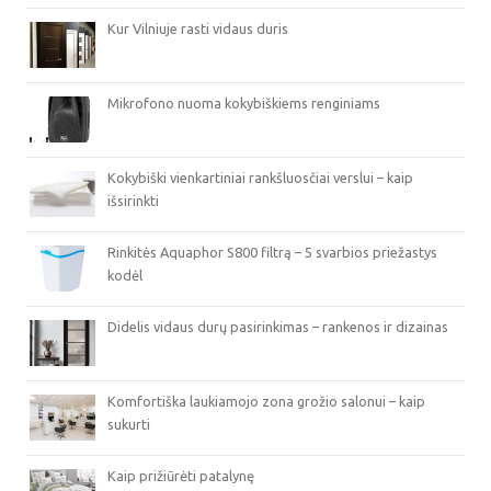
Kur Vilniuje rasti vidaus duris
Mikrofono nuoma kokybiškiems renginiams
Kokybiški vienkartiniai rankšluosčiai verslui – kaip
išsirinkti
Rinkitės Aquaphor S800 filtrą – 5 svarbios priežastys
kodėl
Didelis vidaus durų pasirinkimas – rankenos ir dizainas
Komfortiška laukiamojo zona grožio salonui – kaip
sukurti
Kaip prižiūrėti patalynę