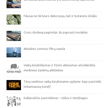
Fikusai ne tik biuro dekoracija, bet ir botaninis iššūkis
Cross docking pagrindai: du paprasti modeliai
Atbulinio osmoso filtrų nauda
Vaikų kūrybiškumas ir fizinis aktyvumas atsiskleidžia
medinėse žaidimų aikštelėse
Tėvų vaidmuo vaikų kūrybiniame ugdyme: kaip pasirinkti
tinkamiausią būrelį?
Kaklaraiščio pasirinkimas – stilius ir medžiagos