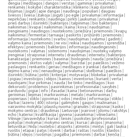
dengia
|
medžiagos
|
dangos
|
verstas
|
gaminiai
|
privalumai
|
renkamės
|
kokybė
|
charakteristika
|
klinkerio
|
kaip išsirinkti
|
klojimas
|
įsigyti
|
apie dangas
|
naudinga
|
populiari
|
daugiau
šviesos
|
šviesa
|
įtakoja
|
įsigyti
|
po egle
|
privalumai
|
informacija
|
nepirkčiau
|
renkantis
|
naudinga
|
pirkti
|
jaukumas
|
privalumai
|
prieš darbus
|
išsirinkti
|
bakterijos
|
talpinimas
|
bio bakterijos
|
naikinimas
|
kvapai
|
naikinimas
|
kaina
|
kova
|
naudojimas
|
įrenginiams
|
naudingos
|
nuotekoms
|
priežiūra
|
priemonės
|
kvapų
naikinimui
|
fermentai
|
tarnauja
|
paskirtis
|
prižiūrėti
|
priemonės
|
informacija
|
nuotekoms
|
svarbu
|
naudojimas
|
valymui
|
gadinti
|
valymo kaina
|
priemonės
|
ne visi
|
reikia
|
naudojamos
|
sprendžia
|
efektyvu
|
priemonės
|
bakterijos
|
informacija
|
naudingesnės
|
nuotekoms
|
valymas
|
sistemoms
|
naudojimas
|
nuotekų valymo
įrenginiai
|
straipsniai
|
internetu
|
draudimas
|
internetu
|
bakterijos
kanalizacijai
|
priemones
|
baseinai
|
biologinės
|
nauda
|
priežiūra
|
priemonės
|
skirtos valyti
|
valymui
|
barzdai
|
pc paieškos
|
vežimo
paslaugos
|
renkantis
|
geriau
|
medžiagos ir įrankiai
|
darbams
|
liejimo kaina
|
visi
|
nenaudinga
|
privalumai
|
skelbimai
|
paieškos
|
išsirinkti
|
būtina
|
pirkti
|
kriterijai
|
motyvacija
|
blokeliai
|
privalumai
|
pigiau
|
investicijos
|
idėjos
|
kainos
|
inventorius
|
kuriant
|
verta
|
naudojami
|
kur pirkimas
|
nauda
|
be tinko
|
medžiagos
|
kuo
dekoruoti
|
problemos
|
pasirinkimas
|
profesionalai
|
savybės
|
parduodu
|
pigiai
|
info
|
ifasadai
|
kaina
|
betonavimas
|
darbų
gerinimas
|
liejimas
|
markiravimas
|
metalo
|
markiravimas
|
popieriaus
|
stiklo
|
pjovimas
|
odos
|
medžio
|
informacija
|
stiklo
|
darbai
|
lazeriu
|
400
|
istorija
|
galimybės
|
gaujos
|
mažinamas
|
vairavimo mokykla
|
plaustų nuoma
|
granulės
|
straipsniai
|
kasko
|
mokymo centras
|
draudimas
|
Lietuvoje
|
įvairovė
|
įdomu
|
rakshtys
|
echo
|
kateriui
|
kvalifikacija
|
gyvena
|
pasiekimai
|
vilniečiams
|
Vilniuje
|
laivavedyba
|
kursai
|
teisės
|
puokstes
|
profesionalai
|
pokyčiai
|
mokymai
|
mokymo centras
|
kursai
|
akcijos
|
įmanoma
|
lietuviškai
|
Nida
|
nustebsi
|
atsipirks
|
atmintis
|
mintys
|
gali
|
laukia
|
ruoštis
|
etapai
|
patys
|
išvenk
|
darbai
|
raštas
|
ruoštis
|
klaidos
|
būtina
|
idejos
|
ruošimas
|
pagalba
|
priemonės
|
darbai
|
kenčia
|