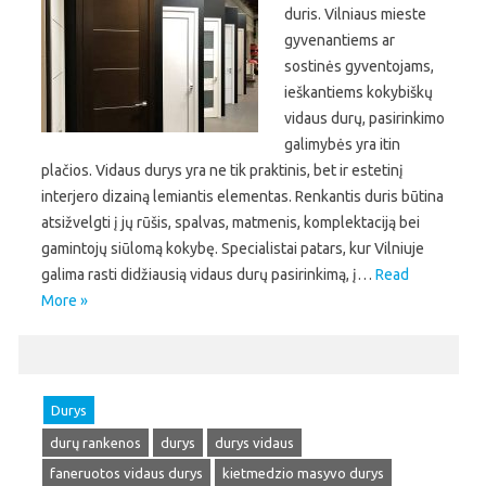
duris. Vilniaus mieste
gyvenantiems ar
sostinės gyventojams,
ieškantiems kokybiškų
vidaus durų, pasirinkimo
galimybės yra itin
plačios. Vidaus durys yra ne tik praktinis, bet ir estetinį
interjero dizainą lemiantis elementas. Renkantis duris būtina
atsižvelgti į jų rūšis, spalvas, matmenis, komplektaciją bei
gamintojų siūlomą kokybę. Specialistai patars, kur Vilniuje
galima rasti didžiausią vidaus durų pasirinkimą, į…
Read
More »
Durys
durų rankenos
durys
durys vidaus
faneruotos vidaus durys
kietmedzio masyvo durys