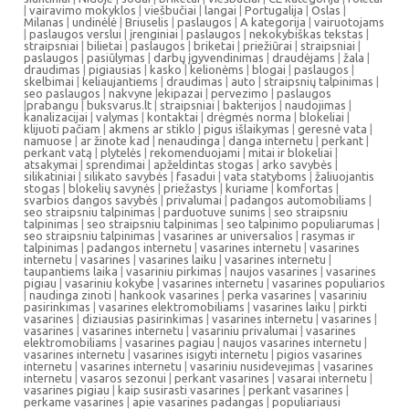
|
vairavimo mokyklos
|
viešbučiai
|
langai
|
Portugalija
|
Oslas
|
Milanas
|
undinėlė
|
Briuselis
|
paslaugos
|
A kategorija
|
vairuotojams
|
paslaugos verslui
|
įrenginiai
|
paslaugos
|
nekokybiškas tekstas
|
straipsniai
|
bilietai
|
paslaugos
|
briketai
|
priežiūrai
|
straipsniai
|
paslaugos
|
pasiūlymas
|
darbų įgyvendinimas
|
draudėjams
|
žala
|
draudimas
|
pigiausias
|
kasko
|
kelionėms
|
blogai
|
paslaugos
|
skelbimai
|
keliaujantiems
|
draudimas
|
auto
|
straipsnių talpinimas
|
seo paslaugos
|
nakvyne
|
ekipazai
|
pervezimo
|
paslaugos
|
prabangu
|
buksvarus.lt
|
straipsniai
|
bakterijos
|
naudojimas
|
kanalizacijai
|
valymas
|
kontaktai
|
drėgmės norma
|
blokeliai
|
klijuoti pačiam
|
akmens ar stiklo
|
pigus išlaikymas
|
geresnė vata
|
namuose
|
ar žinote kad
|
nenaudinga
|
danga internetu
|
perkant
|
perkant vatą
|
plytelės
|
rekomenduojami
|
mitai ir blokeliai
|
atsakymai
|
sprendimai
|
apželdintas stogas
|
arko savybės
|
silikatiniai
|
silikato savybės
|
fasadui
|
vata statyboms
|
žaliuojantis
stogas
|
blokelių savynės
|
priežastys
|
kuriame
|
komfortas
|
svarbios dangos savybės
|
privalumai
|
padangos automobiliams
|
seo straipsniu talpinimas
|
parduotuve sunims
|
seo straipsniu
talpinimas
|
seo straipsniu talpinimas
|
seo talpinimo populiarumas
|
seo straipsniu talpinimas
|
vasarines ar universalios
|
rasymas ir
talpinimas
|
padangos internetu
|
vasarines internetu
|
vasarines
internetu
|
vasarines
|
vasarines laiku
|
vasarines internetu
|
taupantiems laika
|
vasariniu pirkimas
|
naujos vasarines
|
vasarines
pigiau
|
vasariniu kokybe
|
vasarines internetu
|
vasarines populiarios
|
naudinga zinoti
|
hankook vasarines
|
perka vasarines
|
vasariniu
pasirinkimas
|
vasarines elektromobiliams
|
vasarines laiku
|
pirkti
vasarines
|
diziausias pasirinkimas
|
vasarines internetu
|
vasarines
|
vasarines
|
vasarines internetu
|
vasariniu privalumai
|
vasarines
elektromobiliams
|
vasarines pagiau
|
naujos vasarines internetu
|
vasarines internetu
|
vasarines isigyti internetu
|
pigios vasarines
internetu
|
vasarines internetu
|
vasariniu nusidevejimas
|
vasarines
internetu
|
vasaros sezonui
|
perkant vasarines
|
vasarai internetu
|
vasarines pigiau
|
kaip susirasti vasarines
|
perkant vasarines
|
perkame vasarines
|
apie vasarines padangas
|
populiariausi