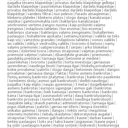
pagalba tėvams klaipėdoje
|
privatus darželis klaipėdoje gelbėja
|
darželis klaipėdoje
|
pasirinkimas klaipėdoje
|
darželis klaipėdoje
|
privatus darželis klaipėdoje
|
privatus darželis klaipėdoje
|
darželis
klaipėdoje
|
vandens filtrai
|
nuo pelesio
|
fasado atnaujinimas
|
klinkerio plyteles
|
klinkerio plytos
|
stogo danga
|
kanalizacijai
|
septikui
|
gamtosmokykla.com
|
bakterijos kanalizacijai
|
sinchroninio vertimo įrangos nuoma
|
kaip prižiūrėti valymo
įrenginius
|
indaploviu tabletes
|
bio enzimai
|
bio enzimai
|
bakterijos starwax
|
bakterijos valymo įrenginiams
|
buhalterines
paslaugos
|
buhalterine apskaita
|
svetainių kūrimas
|
valiklis ne toks
kaip visi
|
vamzdziu granules
|
indaploviu tabletes
|
vonios valiklis
|
wc valiklis
|
stiklų ir veidrodžių valiklis
|
tvoroms iš betono
|
namų
valymo priemonės
|
uabpersonalas.lt
|
cerpes
|
arko blokeliai
|
cerpes
|
išskirtinė tvora
|
idomus straipsniai
|
valymas priemone
|
priemonė valymui
|
rulonais
|
išbandykite granules
|
priemonės
|
gaudyklių priežiūrai
|
tarnauja ilgai
|
betoninė ar medinė
|
pasirinkimas
|
tvoroms
|
paskirtis
|
tvirta investicija
|
geriausias
sprendimas
|
naudinga žinoti
|
tarnauja ilgai
|
blokelių privalumai
|
kokie privalumai
|
patirtis
|
stogo danga
|
betoninės čerpės
|
dangos
privalumai
|
geriausia danga
|
faktai
|
fizinio asmens bankrotas
|
fizinių asmenų bankroto įstatymas
|
bankrotas
|
bankroto pasekmės
|
turintiems skolų
|
asmuo gali bankrutuoti
|
skelbti naudinga
|
pagalba
|
kaip elgtis
|
naujas gyvenimas
|
3 metai
|
išsigelbėjimas
|
asmens bankrotas
|
europos sąjungoje
|
asmuo gali
|
bankrotas
asmeniui
|
bankrotas
|
kiek kainuoja
|
asmens bankrotas
|
bankroto
kaina
|
tarnauja ilgai
|
pasinaudoti verta
|
daug bankrutuojančių
|
bankroto procesas
|
norint bankrutuoti
|
naudinga bankrutuoti
|
taupykite laiką
|
skaudi pamoka
|
administratorius
|
tarnauja ilgai
|
pigus išlaikymas
|
patirtis
|
geriau nei šiferis
|
lengva išsirinkti
|
unikalus gaminys
|
čerpės
|
dangos
|
rinktis verta
|
megztiniai
internetu moterims
|
riebalų skaidymui
|
dekoratyviniai augalai
|
straipsniai
|
fizinis asmuo gali bakrutuoti
|
kaune
|
darbas kaune
|
keitėsi paslaugos
|
toks yra
|
taksi kaune
|
pigiausias
|
kaune pigus
|
ką siūlo
|
paslaugos kaune
|
mažoji sostinė
|
išsikviesti
|
konkurencija