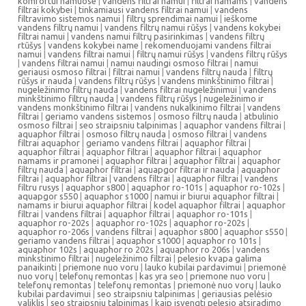
komfortui namuose
|
vandens filtrai namui
|
filtrai namams
|
vandens
filtrai kokybei
|
tinkamiausi vandens filtrai namui
|
vandens
filtravimo sistemos namui
|
filtrų sprendimai namui
|
ieškome
vandens filtrų namui
|
vandens filtrų namui rūšys
|
vandens kokybei
filtrai namui
|
vandens namui filtrų pasirinkimas
|
vandens filtrų
rtūšys
|
vandens kokybei name
|
rekomenduojami vandens filtrai
namui
|
vandens filtrai namui
|
filtrų namui rūšys
|
vandens filtrų rūšys
|
vandens filtrai namui
|
namui naudingi osmoso filtrai
|
namui
geriausi osmoso filtrai
|
filtrai namui
|
vandens filtrų nauda
|
filtrų
rūšys ir nauda
|
vandens filtrų rūšys
|
vandens minkštinimo filtrai
|
nugeležinimo filtrų nauda
|
vandens filtrai nugeležinimui
|
vandens
minkštinimo filtrų nauda
|
vandens filtrų rūšys
|
nugeležinimo ir
vandens monkštinimo filtrai
|
vandens nukalkinimo filtrai
|
vandens
filtrai
|
geriamo vandens sistemos
|
osmoso filtrų nauda
|
atbulinio
osmoso filtrai
|
seo straipsniu talpinimas
|
aquaphor vandens filtrai
|
aquaphor filtrai
|
osmoso filtrų nauda
|
osmoso filtrai
|
vandens
filtrai aquaphor
|
geriamo vandens filtrai
|
aquaphor filtrai
|
aquaphor filtrai
|
aquaphor filtrai
|
aquaphor filtrai
|
aquaphor
namams ir pramonei
|
aquaphor filtrai
|
aquaphor filtrai
|
aquaphor
filtrų nauda
|
aquaphor filtrai
|
aquapgor filtrai ir nauda
|
aquaphor
filtrai
|
aquaphor filtrai
|
vandens filtrai
|
aquaphor filtrai
|
vandens
filtru rusys
|
aquaphor s800
|
aquaphor ro-101s
|
aquaphor ro-102s
|
aquapgor s550
|
aquaphor s1000
|
namui ir biurui aquaphor filtrai
|
namams ir biurui aquaphor filtrai
|
kodel aquaphor filtrai
|
aquaphor
filtrai
|
vandens filtrai
|
aquaphor filtrai
|
aquaphor ro-101s
|
aquaphor ro-202s
|
aquaphor ro-102s
|
aquaphor ro-202s
|
aquaphor ro-206s
|
vandens filtrai
|
aquaphor s800
|
aquaphor s550
|
geriamo vandens filtrai
|
aquaphor s1000
|
aquaphor ro 101s
|
aquaphor 102s
|
aquaphor ro 202s
|
aquaphor ro 206s
|
vandens
minkstinimo filtrai
|
nugeležinimo filtrai
|
pelesio kvapa galima
panaikinti
|
priemone nuo voru
|
lauko kubilai pardavimui
|
priemonė
nuo vorų
|
telefonų remontas
|
kas yra seo
|
priemone nuo voru
|
telefonų remontas
|
telefonų remontas
|
priemonė nuo vorų
|
lauko
kubilai pardavimui
|
seo straipsniu talpinimas
|
geriausias pelėsio
valiklis
|
seo straipsniu talpinimas
|
kaip isvengti pelesio atsiradimo