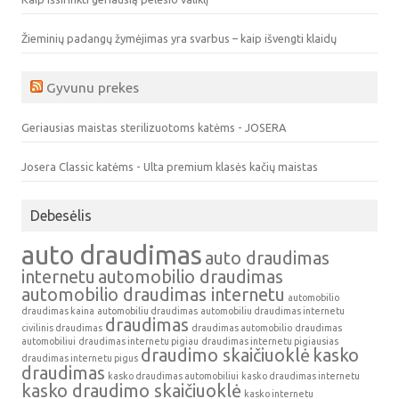
Žieminių padangų žymėjimas yra svarbus – kaip išvengti klaidų
Gyvunu prekes
Geriausias maistas sterilizuotoms katėms - JOSERA
Josera Classic katėms - Ulta premium klasės kačių maistas
Debesėlis
auto draudimas
auto draudimas
internetu
automobilio draudimas
automobilio draudimas internetu
automobilio
draudimas kaina
automobiliu draudimas
automobiliu draudimas internetu
draudimas
civilinis draudimas
draudimas automobilio
draudimas
automobiliui
draudimas internetu pigiau
draudimas internetu pigiausias
draudimo skaičiuoklė
kasko
draudimas internetu pigus
draudimas
kasko draudimas automobiliui
kasko draudimas internetu
kasko draudimo skaičiuoklė
kasko internetu