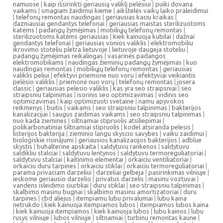
namuose
|
kaip išsirinkti geriausią valiklį pelėsiui
|
puiki dovana
vaikams
|
smagiam žaidimui kieme
|
aikštelės vaikų laiko praleidimui
|
telefonų remontas naudingas
|
geriausias kaciu kraikas
|
dazniausiai gendantys telefonai
|
geriausias maistas sterilizuotoms
katėms
|
padangų žymėjimas
|
mobiliųjų telefonų remontas
|
sterilizuotoms katėms geriausias
|
kiek kainuoja kubilai
|
dažnai
gendantys telefonai
|
geriausias vonios valiklis
|
elektromobiliu
ikrovimo stoteliu pletra lietuvoje
|
lietuvoje daugeja stoteliu
|
padangų žymėjimas reikalingas
|
vasarinės padangos
elektromobiliams
|
naudingas žieminių padangų žymėjimas
|
kuo
naudingas remontas
|
mobiliųjų telefonų remontas
|
geriausias
valiklis peliui
|
efektyvi priemone nuo voru
|
efektyviai veikiantis
pelėsio valiklis
|
priemonė nuo vorų
|
telefonų remontas
|
josera
classic
|
geriausias pelesio valiklis
|
kas yra seo straipsniai
|
seo
straipsniu talpinimas
|
isorinis seo optimizavimas
|
vidinis seo
optimizavimas
|
kaip optimizuoti svetaine
|
namu apyvokos
reikmenys
|
buitis
|
vaikams
|
seo straipsniu talpinimas
|
bakterijos
kanalizacijai
|
saugus zaidimas vaikams
|
seo straipsniu talpinimas
|
nuo kada ziemines
|
siltnamiai stipruolis atsiliepimai
|
polikarbonatiniai šiltnamiai stipruolis
|
kodel atsiranda pelesis
|
listerijos bakterija
|
zieminio langu skyscio savybes
|
vaiku zaidimui
|
bioloģiskie risinājumi
|
geriausios kanalizacijos bakterijos
|
adblue
skystis
|
buhalterine apskaita
|
saldytuvu rankenos
|
saldytuvu
saldikliu stalciai
|
saldytuvu lentynos
|
saldytuvu termoreguliatoriai
|
saldytuvu stalciai
|
kaitinimo elementai
|
orkaiciu ventiliatoriai
|
orkaiciu duru tarpines
|
orkaiciu stiklai
|
orkaiciu termoreguliatoriai
|
parama privaciam darzeliui
|
darzeliai gelbeja
|
pasirinkimas vilniuje
|
ieskome geriausio darzelio
|
privatus darzelis
|
masinu voztuvai
|
vandens isleidimo siurbliai
|
duru stiklai
|
seo straipsniu talpinimas
|
skalbimo masinu bugnai
|
skalbimo masinu amortizatoriai
|
duru
tarpines
|
cbd aliejus
|
itempiamu lubu privalumai
|
lubu kaina
netrukdo
|
kiek kainuoja itempiamos lubos
|
itempiamos lubos kaina
|
kiek kainuoja itempiamos
|
kiek kainuoja lubos
|
lubu kainos
|
lubu
rusys vilniuje
|
lubos vilniuje
|
siltnamiai
|
turbinu remontas kaune
|