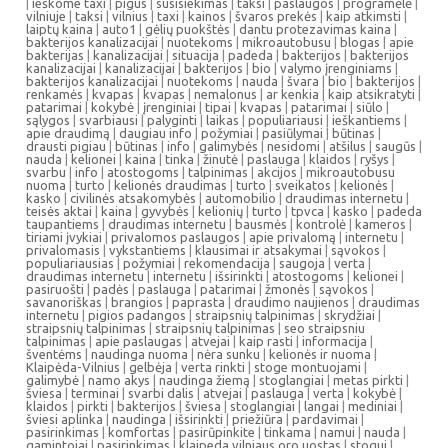
|
ieškome taxi
|
pigus
|
susisiekimas
|
taksi
|
paslaugos
|
programėlė
|
vilniuje
|
taksi
|
vilnius
|
taxi
|
kainos
|
švaros prekės
|
kaip atkimsti
|
laiptų kaina
|
auto1
|
gėlių puokštės
|
dantu protezavimas kaina
|
bakterijos kanalizacijai
|
nuotekoms
|
mikroautobusu
|
blogas
|
apie
bakterijas
|
kanalizacijai
|
situacija
|
padeda
|
bakterijos
|
bakterijos
kanalizacijai
|
kanalizacijai
|
bakterijos
|
bio
|
valymo įrenginiams
|
bakterijos kanalizacijai
|
nuotekoms
|
nauda
|
švara
|
bio
|
bakterijos
|
renkamės
|
kvapas
|
kvapas
|
nemalonus
|
ar kenkia
|
kaip atsikratyti
|
patarimai
|
kokybė
|
įrenginiai
|
tipai
|
kvapas
|
patarimai
|
siūlo
|
sąlygos
|
svarbiausi
|
palyginti
|
laikas
|
populiariausi
|
ieškantiems
|
apie draudimą
|
daugiau info
|
požymiai
|
pasiūlymai
|
būtinas
|
drausti pigiau
|
būtinas
|
info
|
galimybės
|
nesidomi
|
atšilus
|
saugūs
|
nauda
|
kelionei
|
kaina
|
tinka
|
žinutė
|
paslauga
|
klaidos
|
ryšys
|
svarbu
|
info
|
atostogoms
|
talpinimas
|
akcijos
|
mikroautobusu
nuoma
|
turto
|
kelionės draudimas
|
turto
|
sveikatos
|
kelionės
|
kasko
|
civilinės atsakomybės
|
automobilio
|
draudimas internetu
|
teisės aktai
|
kaina
|
gyvybės
|
kelionių
|
turto
|
tpvca
|
kasko
|
padeda
taupantiems
|
draudimas internetu
|
bausmės
|
kontrolė
|
kameros
|
tiriami įvykiai
|
privalomos paslaugos
|
apie privalomą
|
internetu
|
privalomasis
|
vykstantiems
|
klausimai ir atsakymai
|
sąvokos
|
populiariausias
|
požymiai
|
rekomendacija
|
saugoja
|
verta
|
draudimas internetu
|
internetu
|
išsirinkti
|
atostogoms
|
kelionei
|
pasiruošti
|
padės
|
paslauga
|
patarimai
|
žmonės
|
sąvokos
|
savanoriškas
|
brangios
|
paprasta
|
draudimo naujienos
|
draudimas
internetu
|
pigios padangos
|
straipsnių talpinimas
|
skrydžiai
|
straipsnių talpinimas
|
straipsnių talpinimas
|
seo straipsniu
talpinimas
|
apie paslaugas
|
atvejai
|
kaip rasti
|
informacija
|
šventėms
|
naudinga nuoma
|
nėra sunku
|
kelionės ir nuoma
|
Klaipėda-Vilnius
|
gelbėja
|
verta rinkti
|
stoge montuojami
|
galimybė
|
namo akys
|
naudinga žiemą
|
stoglangiai
|
metas pirkti
|
šviesa
|
terminai
|
svarbi dalis
|
atvejai
|
paslauga
|
verta
|
kokybė
|
klaidos
|
pirkti
|
bakterijos
|
šviesa
|
stoglangiai
|
langai
|
mediniai
|
šviesi aplinka
|
naudinga
|
išsirinkti
|
priežiūra
|
pardavimai
|
pasirinkimas
|
komfortas
|
pasirūpinkite
|
tinkama
|
namui
|
nauda
|
gamintojai
|
pasirinkimas
|
klaipeda vilniaus oro uostas
|
stogui
|