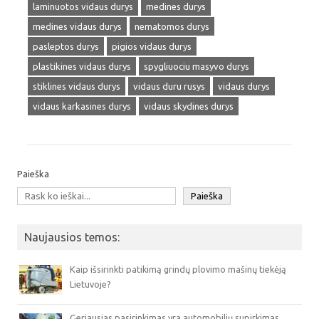
laminuotos vidaus durys
medines durys
medines vidaus durys
nematomos durys
pasleptos durys
pigios vidaus durys
plastikines vidaus durys
spygliuociu masyvo durys
stiklines vidaus durys
vidaus duru rusys
vidaus durys
vidaus karkasines durys
vidaus skydines durys
Paieška
Paieška
Naujausios temos:
Kaip išsirinkti patikimą grindų plovimo mašinų tiekėją
Lietuvoje?
Geriausias pasirinkimas yra automobilių supirkimas