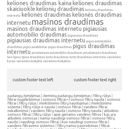
keliones draudimas kaina
keliones draudimas
skaiciuokle
kelionių draudimas
kelionių draudimas
kelionės draudimas
kelionės draudimas
internetu
masinos draudimas
internetu
masinos draudimas internetu
pigiausias
automobilio draudimas
pigiausias draudimas
pigiausias draudimas internetu
pigus automobilio
pigus draudimas
draudimas
pigus aviabilietai
pigus draudimas
internetu
privalomasis automobilio draudimas
privalomasis draudimas
Seo
tpvca
tpvca draudimas
turto draudimas
turto draudimas internetu
vairavimo
kursai
vairavimo mokykla
vairavimo mokyklos
custom footer text left
custom footer text right
padangų žymėjimas
|
žieminių padangų žymėjimas
|
filtrų rūšys
|
filtrai nugeležinimui
|
osmoso filtrai> |
osmoso filtrų nauda
|
osmoso
filtrai
|
filtrų rūšys
|
minkštinimo filtrų naudojimas
|
minkštinimo
sistema
|
filtrų rūšys ir nauda
|
osmoso filtrai
|
vandens filtrai
nukalkinimui
|
vandens filtrų nauda
|
osmoso filtrų nauda
|
atbulinio
osmoso filtrai
|
filtrų rūšys
|
apie geriamo vandens filtrus
|
kas yra
atbulinis osmosas
|
namui naudingi osmoso filtrai
|
osmoso filtrų
nauda
|
naudingi osmoso filtrai
|
kuo naudingi osmoso filtrai
|
vandens filtravimo sistemos
|
filtrų namui pasirinkimas
|
filtrai