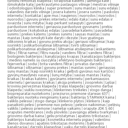
turbinu remontas klaipeda
|
straipsniai katems
|
laiminga kate
|
išmokykite katę
|
perkraustymo paslaugos vilniuje
|
meistras vilniuje
|
odontologijos klinika
|
super premium
|
sunu maistas
|
sunu edalas
|
valandinis darzelis vilniuje
|
josera katems
|
josera sunims
|
paskolos
internetu
|
kontaktai
|
apie mus
|
naujienos
|
nuorodos
|
nuorodos
|
nuorodos
|
gyvunu prekes internetu
|
edalo itaka
|
sunu edalas ir
isvaizda
|
sunu mityba
|
kaip perkant sutaupyti
|
gyvunams
parduotuve internetu
|
geriausia parduotuve gyvunams
|
prekiu
parduotuve
|
kokybiskas edalas
|
pavadeliai katems
|
pavadeliai
sunims
|
prekes katems
|
prekes sunims
|
sausas maistas
|
sunu
maistas
|
kaip ismokyti kate daryti i dezute
|
kuo ypatingas
silikoninis kraikas
|
gyvunu prekiu akcija
|
geriausi siltnamiai
|
kaip
issirinkti
|
polikarbonatiniai šiltnamiai
|
tvirti siltnamiai
|
polikarbonatiniai atsiliepimai
|
šiltnamiai atsiliepimai
|
ieskantiems
filtru
|
filtrai namui
|
filtru nauda
|
vandens filtrai
|
vandens filtrai
|
biologinės bakterijos
|
kanalizacijos kvapas
|
kanalizacijos bakterijos
|
medinis namelis su ciuozykla
|
efektyvio biologinės bakterijos
|
fejerverkai
|
sodui
|
brita vandens filtrai
|
privatus darzelis
|
šiltnamiai
|
siltnamiai
|
gyvunu prekes
|
maistas sunims
|
geriausias
sunu maistas
|
kaip issirinkti kraika
|
gelbsti gyvūnus nuo karščio
|
gyvūnų maudynės vasarą
|
šunų mityba
|
sausas maistas
|
kačių
kraikas
|
kraikas katėms
|
gyvūnams internetu
|
perkamiausios
internetu
|
geriausias kraikas
|
akcija prekems
|
zooprekės
|
Lęšiai
|
kroviniu pervezimas klaipeda
|
tralas klaipeda
|
griovimo darbai
klaipeda
|
siukliu isvezimas
|
klinkerines trinkeles
|
stogo danga
|
biopreparatai nuotekoms
|
prieziuros priemone starwax 637
|
bakterijos nuoteku irenginiams kaina
|
bakteriju STARWAX kaina
|
valiklis pelesiui
|
stogo danga
|
klinkerio plytos
|
klinkeris
|
kaip
panaikinti pelesi
|
priemone nuo pelesio
|
pelesio naikinimas
|
pelėsių
valiklis
|
pelesio priemone
|
nameliai vaikams
|
orapute JDK S 60
|
oraputes membranos
|
indu ploviklis
|
pavojingu atlieku tvarkymas
|
griovimo darbai kaina
|
geliu pristatymas
|
apatinis trikotazas
|
bakterijos kanalizacijai
|
kosmetika internetu pigiau
|
valentino
dienos dovanos
|
apatinis trikotazas moterims
|
bakterijos
kanalizacijai
|
darzelis klaipedoje
|
vaiku darzelis klaipedoje
|