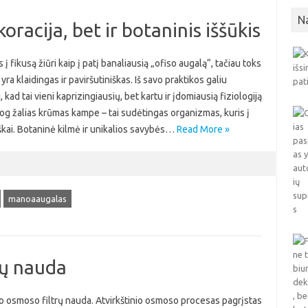
N
koracija, bet ir botaninis iššūkis
 į fikusą žiūri kaip į patį banaliausią „ofiso augalą“, tačiau toks
 yra klaidingas ir paviršutiniškas. Iš savo praktikos galiu
, kad tai vieni kaprizingiausių, bet kartu ir įdomiausią fiziologiją
og žalias krūmas kampe – tai sudėtingas organizmas, kuris į
iškai. Botaninė kilmė ir unikalios savybės…
Read More »
manoaaugalas
rų nauda
o osmoso filtrų nauda. Atvirkštinio osmoso procesas pagrįstas