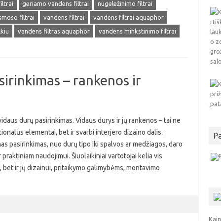
filtrai
geriamo vandens filtrai
nugeležinimo filtrai
smoso filtrai
vandens filtrai
vandens filtrai aquaphor
lkiu
vandens filtras aquaphor
vandens minkstinimo filtrai
sirinkimas – rankenos ir
vidaus durų pasirinkimas. Vidaus durys ir jų rankenos – tai ne
cionalūs elementai, bet ir svarbi interjero dizaino dalis.
P
as pasirinkimas, nuo durų tipo iki spalvos ar medžiagos, daro
praktiniam naudojimui. Šiuolaikiniai vartotojai kelia vis
, bet ir jų dizainui, pritaikymo galimybėms, montavimo
Kaip