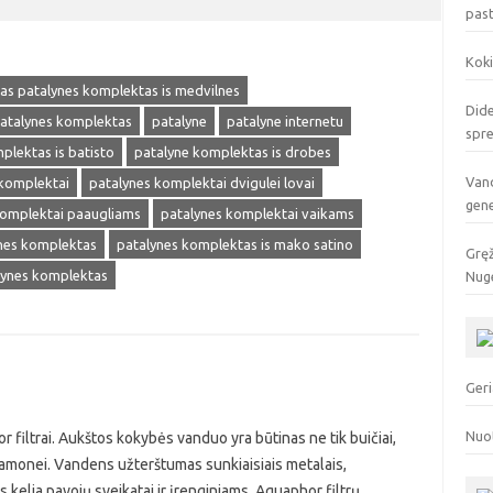
pas
Koki
as patalynes komplektas is medvilnes
Dide
patalynes komplektas
patalyne
patalyne internetu
spr
plektas is batisto
patalyne komplektas is drobes
Vand
 komplektai
patalynes komplektai dvigulei lovai
gen
komplektai paaugliams
patalynes komplektai vaikams
nes komplektas
patalynes komplektas is mako satino
Gręž
lynes komplektas
Nuge
Geri
Nuo
 filtrai. Aukštos kokybės vanduo yra būtinas ne tik buičiai,
ramonei. Vandens užterštumas sunkiaisiais metalais,
elia pavojų sveikatai ir įrenginiams. Aquaphor filtrų