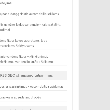
tebėjimai
ą nano dangą rinktis automobilio stiklams
lis geležies kiekis vandenyje – kaip pašalinti,
endimai
ens filtrai kavos aparatams, ledo
eratoriams, šaldytuvams
inio vandens filtrai – Minkštinimui,
ležinimui, Vandenilio sulfido šalinimui
SEO straipsniu talpinimas
ausias pasirinkimas – Automobilių supirkimas
traukos ir spauda ant drobės