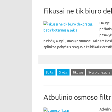
Fikusai ne tik biuro de
Daugelis
požiūris
pasakyti
turinčių augalų mūsų namuose. Tai nėra tiesi
aplinkos pokyčius reaguoja žaibiškai ir drast
Buitis
Grožis
fikusas
fikuso prieziura
Atbulinio osmoso filt
Atbulini