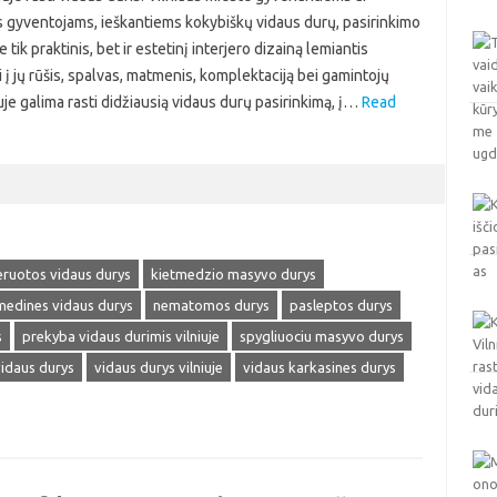
s gyventojams, ieškantiems kokybiškų vidaus durų, pasirinkimo
 tik praktinis, bet ir estetinį interjero dizainą lemiantis
 į jų rūšis, spalvas, matmenis, komplektaciją bei gamintojų
uje galima rasti didžiausią vidaus durų pasirinkimą, į…
Read
eruotos vidaus durys
kietmedzio masyvo durys
medines vidaus durys
nematomos durys
pasleptos durys
s
prekyba vidaus durimis vilniuje
spygliuociu masyvo durys
idaus durys
vidaus durys vilniuje
vidaus karkasines durys