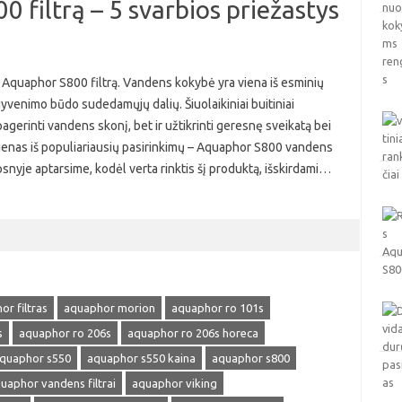
 filtrą – 5 svarbios priežastys
 Aquaphor S800 filtrą. Vandens kokybė yra viena iš esminių
yvenimo būdo sudedamųjų dalių. Šiuolaikiniai buitiniai
agerinti vandens skonį, bet ir užtikrinti geresnę sveikatą bei
Vienas iš populiariausių pasirinkimų – Aquaphor S800 vandens
psnyje aptarsime, kodėl verta rinktis šį produktą, išskirdami…
r filtras
aquaphor morion
aquaphor ro 101s
s
aquaphor ro 206s
aquaphor ro 206s horeca
quaphor s550
aquaphor s550 kaina
aquaphor s800
uaphor vandens filtrai
aquaphor viking