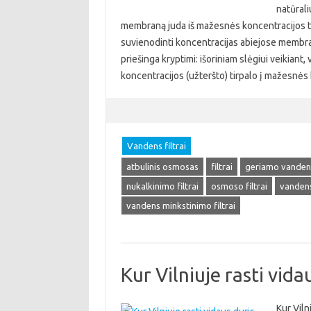
natūrali
membraną juda iš mažesnės koncentracijos ti
suvienodinti koncentracijas abiejose membra
priešinga kryptimi: išoriniam slėgiui veikian
koncentracijos (užteršto) tirpalo į mažesnės
Vandens filtrai
atbulinis osmosas
filtrai
geriamo vandens 
nukalkinimo filtrai
osmoso filtrai
vandens 
vandens minkstinimo filtrai
Kur Vilniuje rasti vida
Kur Viln