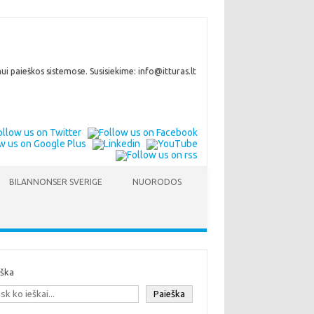
i paieškos sistemose. Susisiekime: info@itturas.lt
BILANNONSER SVERIGE
NUORODOS
eška
Paieška