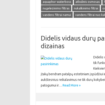
aquaphor waterboss
atbulinis osmosas
nugelezinimo filtras
nukalkinimo filtrai
o
vandens filtrai namui
vandens filtrai nuo ka
Didelis vidaus durų pa
dizainas
Didelis 
tik funk
Kiekvien
įtaką bendram patalpų estetiniam įspūdžiui ir 
aukštesnius reikalavimus ne tik durų kokybei
patogumui ir…
Read More »