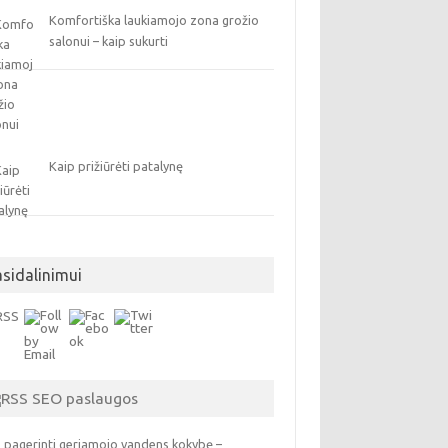
Komfortiška laukiamojo zona grožio
salonui – kaip sukurti
Kaip prižiūrėti patalynę
asidalinimui
SEO paslaugos
 pagerinti geriamojo vandens kokybę –