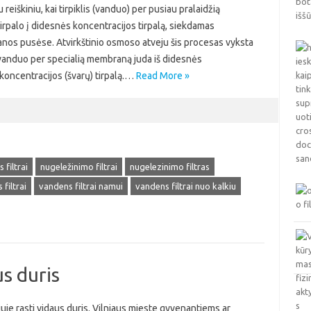
u reiškiniu, kai tirpiklis (vanduo) per pusiau pralaidžią
rpalo į didesnės koncentracijos tirpalą, siekdamas
nos pusėse. Atvirkštinio osmoso atveju šis procesas vyksta
t, vanduo per specialią membraną juda iš didesnės
 koncentracijos (švarų) tirpalą.…
Read More »
filtrai
nugeležinimo filtrai
nugelezinimo filtras
filtrai
vandens filtrai namui
vandens filtrai nuo kalkiu
us duris
iuje rasti vidaus duris. Vilniaus mieste gyvenantiems ar