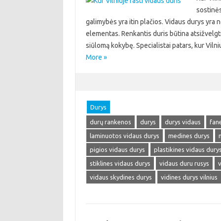
sostinė
galimybės yra itin plačios. Vidaus durys yra ne
elementas. Renkantis duris būtina atsižvelgti
siūlomą kokybę. Specialistai patars, kur Vilni
More »
Durys
durų rankenos
durys
durys vidaus
fan
laminuotos vidaus durys
medines durys
pigios vidaus durys
plastikines vidaus dury
stiklines vidaus durys
vidaus duru rusys
v
vidaus skydines durys
vidines durys vilnius