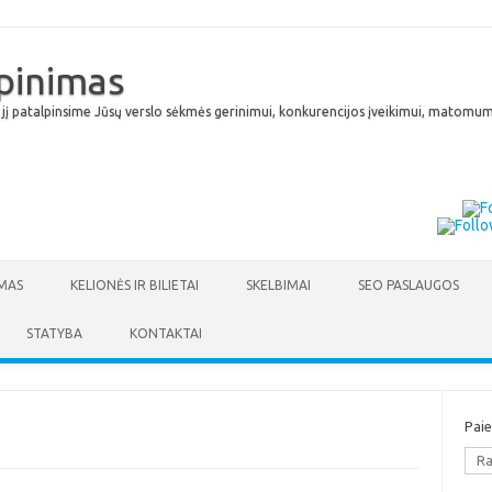
lpinimas
 jį patalpinsime Jūsų verslo sėkmės gerinimui, konkurencijos įveikimui, matomumu
Skip to content
MAS
KELIONĖS IR BILIETAI
SKELBIMAI
SEO PASLAUGOS
STATYBA
KONTAKTAI
Pai