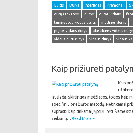
Buitis
Durys
Interjeras
Pramonei
Sk
durų rankenos
durys
durys vidaus
fan
laminuotos vidaus durys
medines durys
pigios vidaus durys
plastikines vidaus dury
vidaus duru rusys
vidaus durys
vidaus ka
Kaip prižiūrėti pataly
Kaip pri
užtikrin
išvaizdą. Skirtingos medžiagos, tokios kaip medv
specifinių priežiūros metodų. Netinkamai priž
suprasti, kaip tinkamai ją prižiūrėti. Šiame str
veiksmų…
Read More »