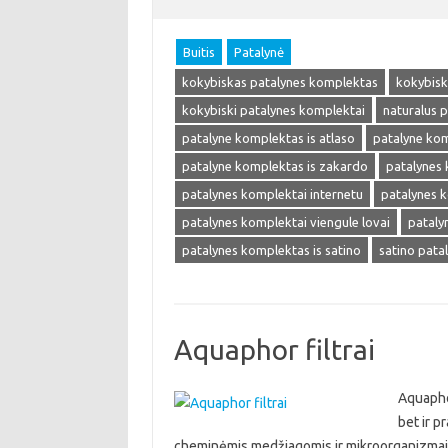
Buitis
Patalynė
kokybiskas patalynes komplektas
kokybisk
kokybiski patalynes komplektai
naturalus 
patalyne komplektas is atlaso
patalyne kom
patalyne komplektas is zakardo
patalynes
patalynes komplektai internetu
patalynes 
patalynes komplektai viengule lovai
pataly
patalynes komplektas is satino
satino pata
Aquaphor filtrai
Aquaphor
bet ir p
cheminėmis medžiagomis ir mikroorganizmais k