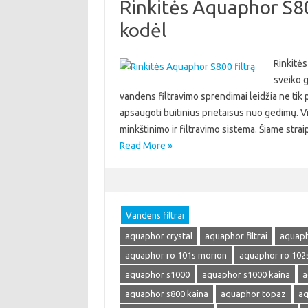
Rinkitės Aquaphor S800
kodėl
Rinkitės
sveiko g
vandens filtravimo sprendimai leidžia ne tik p
apsaugoti buitinius prietaisus nuo gedimų. 
minkštinimo ir filtravimo sistema. Šiame strai
Read More »
Vandens filtrai
aquaphor crystal
aquaphor filtrai
aquapho
aquaphor ro 101s morion
aquaphor ro 102
aquaphor s1000
aquaphor s1000 kaina
a
aquaphor s800 kaina
aquaphor topaz
aq