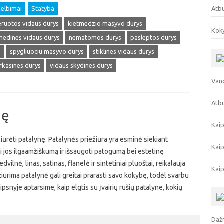
elbimai
Statyba
Atb
eruotos vidaus durys
kietmedzio masyvo durys
Koky
medines vidaus durys
nematomos durys
pasleptos durys
s
spygliuociu masyvo durys
stiklines vidaus durys
rkasines durys
vidaus skydines durys
Vand
Atbu
nę
Kaip
žiūrėti patalynę. Patalynės priežiūra yra esminė siekiant
Kaip
ti jos ilgaamžiškumą ir išsaugoti patogumą bei estetinę
ilnė, linas, satinas, flanelė ir sintetiniai pluoštai, reikalauja
Kaip
iūrima patalynė gali greitai prarasti savo kokybę, todėl svarbu
aipsnyje aptarsime, kaip elgtis su įvairių rūšių patalyne, kokių
Dažn