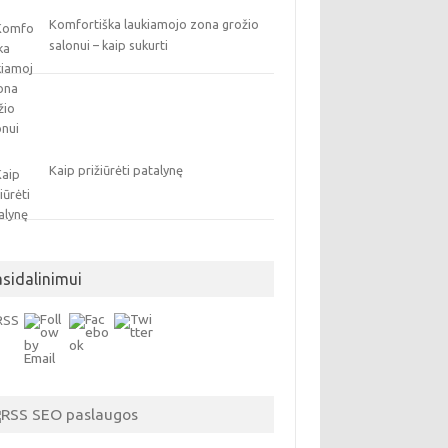
Komfortiška laukiamojo zona grožio
salonui – kaip sukurti
Kaip prižiūrėti patalynę
asidalinimui
SEO paslaugos