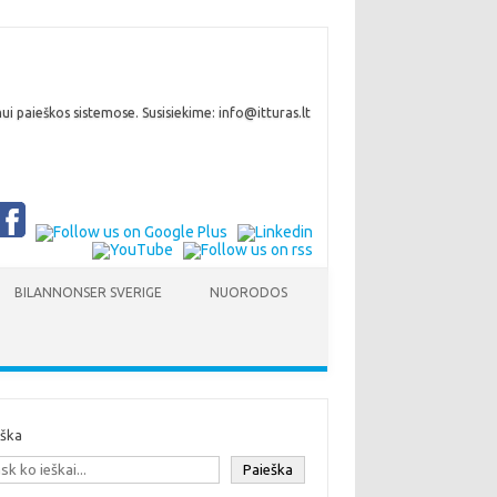
i paieškos sistemose. Susisiekime: info@itturas.lt
BILANNONSER SVERIGE
NUORODOS
eška
Paieška