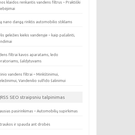
os klaidos renkantis vandens filtrus – Praktiški
tebėjimai
ą nano dangą rinktis automobilio stiklams
lis geležies kiekis vandenyje – kaip pašalinti,
endimai
ens filtrai kavos aparatams, ledo
eratoriams, šaldytuvams
inio vandens filtrai – Minkštinimui,
ležinimui, Vandenilio sulfido šalinimui
SEO straipsniu talpinimas
ausias pasirinkimas – Automobilių supirkimas
traukos ir spauda ant drobės