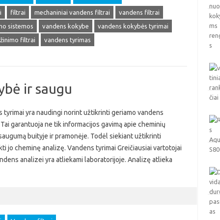
i
filtrai
mechaniniai vandens filtrai
vandens filtrai
imo sistemos
vandens kokybe
vandens kokybės tyrimai
inimo filtrai
vandens tyrimas
ybė ir saugu
tyrimai yra naudingi norint užtikrinti geriamo vandens
Tai garantuoja ne tik informacijos gavimą apie cheminių
saugumą buityje ir pramonėje. Todėl siekiant užtikrinti
i jo cheminę analizę. Vandens tyrimai Greičiausiai vartotojai
dens analizei yra atliekami laboratorijoje. Analizę atlieka