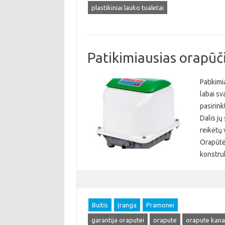
plastikiniai lauko tualetai
Patikimiausias orapūč
Patikimi
labai sv
pasirink
Dalis jų
reikėtų 
Orapūtė
konstru
Buitis
Įranga
Pramonei
garantija oraputei
orapute
orapute kanal