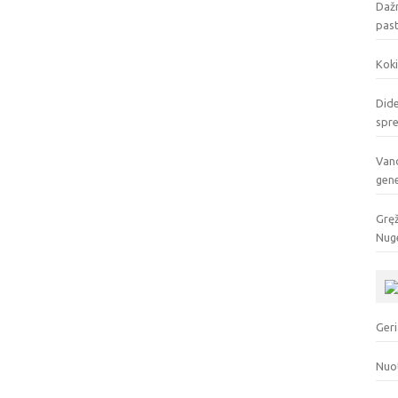
Dažn
pas
Koki
Dide
spr
Vand
gen
Gręž
Nuge
Geri
Nuo