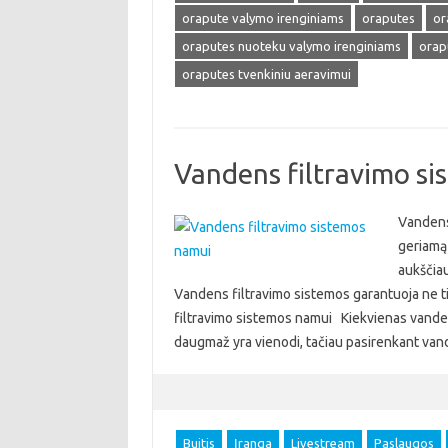
orapute valymo irenginiams
oraputes
or
oraputes nuoteku valymo irenginiams
orap
oraputes tvenkiniu aeravimui
Vandens filtravimo s
Vandens 
geriamą 
aukščiau
Vandens filtravimo sistemos garantuoja ne t
filtravimo sistemos namui Kiekvienas vandens 
daugmaž yra vienodi, tačiau pasirenkant va
Buitis
Įranga
Livestream
Paslaugos