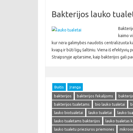
Bakterijos lauko tual
Bakterij
kaimo vi
kur nėra galimybės naudotis centralizuota kan
kvapą ir būti ligų šaltiniu. Viena iš efektyvi
Straipsnyje aptarsime, kaip bakterijos gali pa
Buitis
Įranga
bakterijos
bakterijos fekalijoms
bakterij
bakterijos tualetams
bio lauko tualetai
b
lauko biotualetai
lauko tualetai
lauko tua
lauko tualetams bakterijos
lauko tualetas k
lauko tualetu prieziuros priemones
mikroor