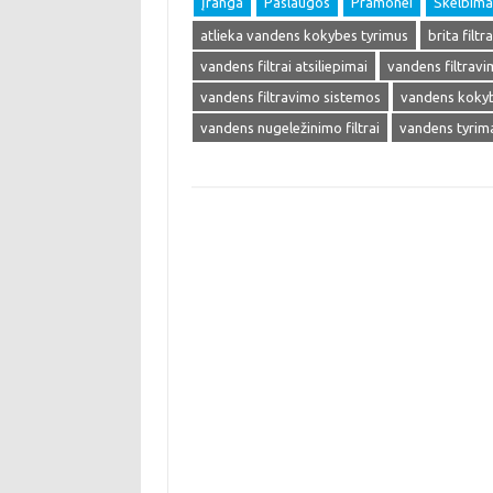
Įranga
Paslaugos
Pramonei
Skelbima
atlieka vandens kokybes tyrimus
brita filtra
vandens filtrai atsiliepimai
vandens filtravi
vandens filtravimo sistemos
vandens koky
vandens nugeležinimo filtrai
vandens tyrim