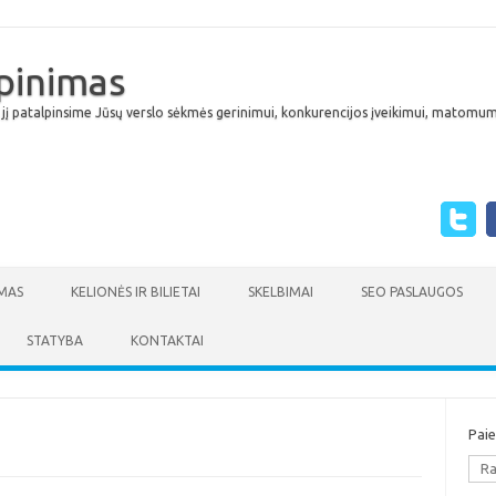
lpinimas
 jį patalpinsime Jūsų verslo sėkmės gerinimui, konkurencijos įveikimui, matomumu
Skip to content
MAS
KELIONĖS IR BILIETAI
SKELBIMAI
SEO PASLAUGOS
STATYBA
KONTAKTAI
Pai