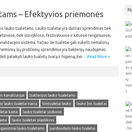
N
etams – Efektyvios priemonės
os lauko tualetams. Lauko tualetai yra dažnas sprendimas tiek
etovėse, tiek stovyklose, festivaliuose ir kituose renginiuose,
alizacijos sistema. Tačiau šie tualetai gali sukelti nemalonų
ų priemonių šių problemų sprendimui yra bakterijų naudojimas.
dėti palaikyti lauko tualetų švarą ir higieną, bei…
Read More »
os kanalizacijai
bakterijos lauko tualetams
io lauko tualetai kaina
biotualetai lauko
lauko bio tualetai
letai kaina
lauko tualetai soduose
aina
lauko tualetas plastikinis
ganizmai lauko tualetams
parduodami lauko tualetai