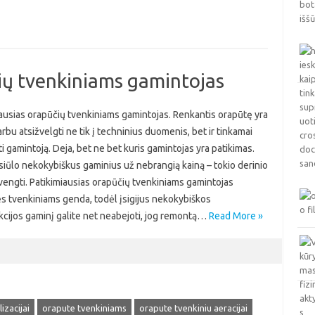
ių tvenkiniams gamintojas
ausias orapūčių tvenkiniams gamintojas. Renkantis orapūtę yra
arbu atsižvelgti ne tik į techninius duomenis, bet ir tinkamai
ti gamintoją. Deja, bet ne bet kuris gamintojas yra patikimas.
 siūlo nekokybiškus gaminius už nebrangią kainą – tokio derinio
vengti. Patikimiausias orapūčių tvenkiniams gamintojas
s tvenkiniams genda, todėl įsigijus nekokybiškos
kcijos gaminį galite net neabejoti, jog remontą…
Read More »
izacijai
orapute tvenkiniams
orapute tvenkiniu aeracijai