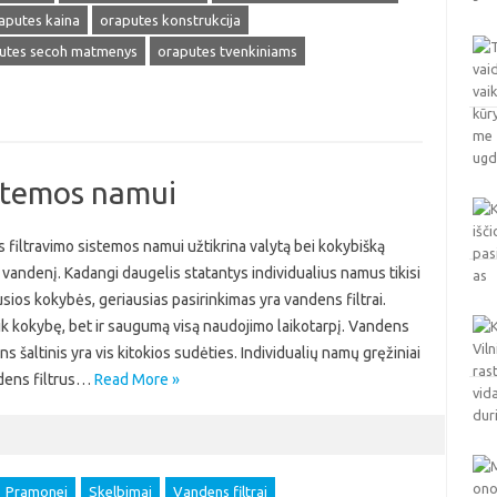
aputes kaina
oraputes konstrukcija
utes secoh matmenys
oraputes tvenkiniams
istemos namui
filtravimo sistemos namui užtikrina valytą bei kokybišką
vandenį. Kadangi daugelis statantys individualius namus tikisi
sios kokybės, geriausias pasirinkimas yra vandens filtrai.
ik kokybę, bet ir saugumą visą naudojimo laikotarpį. Vandens
šaltinis yra vis kitokios sudėties. Individualių namų gręžiniai
ndens filtrus…
Read More »
Pramonei
Skelbimai
Vandens filtrai