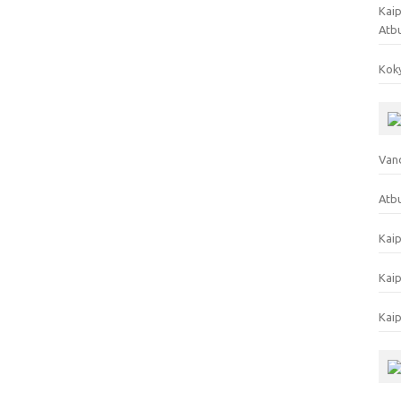
Kaip
Atb
Koky
Vand
Atbu
Kaip
Kaip
Kaip