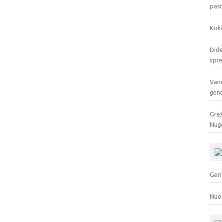
pas
Koki
Dide
spr
Vand
gen
Gręž
Nuge
Geri
Nuo