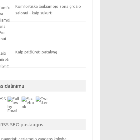
Komfortiška laukiamojo zona grožio
salonui – kaip sukurti
Kaip prižiūrėti patalynę
asidalinimui
SEO paslaugos
 pagerinti geriamojo vandens kokybę –