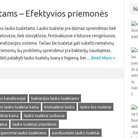
N
etams – Efektyvios priemonės
os lauko tualetams. Lauko tualetai yra dažnas sprendimas tiek
etovėse, tiek stovyklose, festivaliuose ir kituose renginiuose,
alizacijos sistema. Tačiau šie tualetai gali sukelti nemalonų
ų priemonių šių problemų sprendimui yra bakterijų naudojimas.
dėti palaikyti lauko tualetų švarą ir higieną, bei…
Read More »
os kanalizacijai
bakterijos lauko tualetams
io lauko tualetai kaina
biotualetai lauko
lauko bio tualetai
letai kaina
lauko tualetai soduose
aina
lauko tualetas plastikinis
ganizmai lauko tualetams
parduodami lauko tualetai