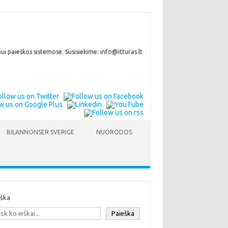
i paieškos sistemose. Susisiekime: info@itturas.lt
BILANNONSER SVERIGE
NUORODOS
eška
Paieška