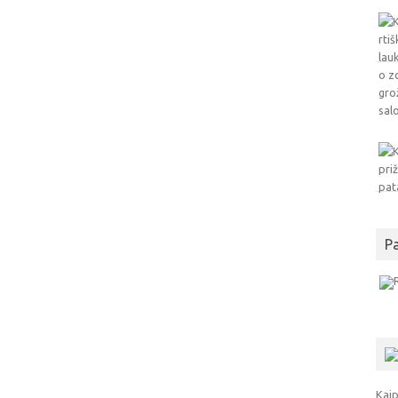
P
Kaip