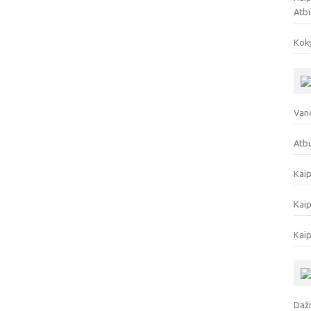
Atb
Koky
Vand
Atbu
Kaip
Kaip
Kaip
Dažn