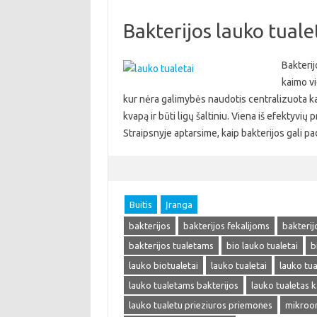
Bakterijos lauko tual
Bakterij
kaimo vi
kur nėra galimybės naudotis centralizuota kan
kvapą ir būti ligų šaltiniu. Viena iš efektyvi
Straipsnyje aptarsime, kaip bakterijos gali pa
Buitis
Įranga
bakterijos
bakterijos fekalijoms
bakterij
bakterijos tualetams
bio lauko tualetai
b
lauko biotualetai
lauko tualetai
lauko tua
lauko tualetams bakterijos
lauko tualetas k
lauko tualetu prieziuros priemones
mikroor