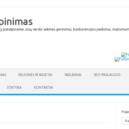
lpinimas
 jį patalpinsime Jūsų verslo sėkmės gerinimui, konkurencijos įveikimui, matomumu
Skip to content
MAS
KELIONĖS IR BILIETAI
SKELBIMAI
SEO PASLAUGOS
STATYBA
KONTAKTAI
Pai