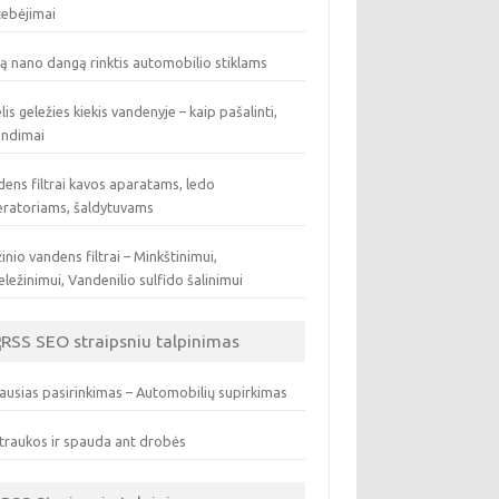
tebėjimai
ą nano dangą rinktis automobilio stiklams
lis geležies kiekis vandenyje – kaip pašalinti,
endimai
ens filtrai kavos aparatams, ledo
eratoriams, šaldytuvams
inio vandens filtrai – Minkštinimui,
ležinimui, Vandenilio sulfido šalinimui
SEO straipsniu talpinimas
ausias pasirinkimas – Automobilių supirkimas
traukos ir spauda ant drobės