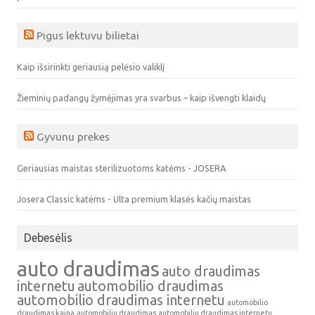
Pigus lektuvu bilietai
Kaip išsirinkti geriausią pelėsio valiklį
Žieminių padangų žymėjimas yra svarbus – kaip išvengti klaidų
Gyvunu prekes
Geriausias maistas sterilizuotoms katėms - JOSERA
Josera Classic katėms - Ulta premium klasės kačių maistas
Debesėlis
auto draudimas
auto draudimas
internetu
automobilio draudimas
automobilio draudimas internetu
automobilio
draudimas kaina
automobiliu draudimas
automobiliu draudimas internetu