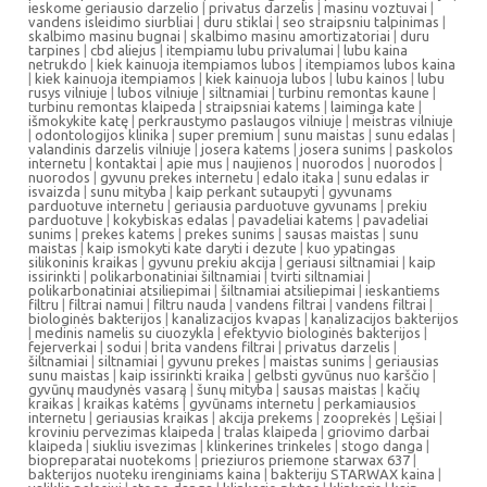
ieskome geriausio darzelio
|
privatus darzelis
|
masinu voztuvai
|
vandens isleidimo siurbliai
|
duru stiklai
|
seo straipsniu talpinimas
|
skalbimo masinu bugnai
|
skalbimo masinu amortizatoriai
|
duru
tarpines
|
cbd aliejus
|
itempiamu lubu privalumai
|
lubu kaina
netrukdo
|
kiek kainuoja itempiamos lubos
|
itempiamos lubos kaina
|
kiek kainuoja itempiamos
|
kiek kainuoja lubos
|
lubu kainos
|
lubu
rusys vilniuje
|
lubos vilniuje
|
siltnamiai
|
turbinu remontas kaune
|
turbinu remontas klaipeda
|
straipsniai katems
|
laiminga kate
|
išmokykite katę
|
perkraustymo paslaugos vilniuje
|
meistras vilniuje
|
odontologijos klinika
|
super premium
|
sunu maistas
|
sunu edalas
|
valandinis darzelis vilniuje
|
josera katems
|
josera sunims
|
paskolos
internetu
|
kontaktai
|
apie mus
|
naujienos
|
nuorodos
|
nuorodos
|
nuorodos
|
gyvunu prekes internetu
|
edalo itaka
|
sunu edalas ir
isvaizda
|
sunu mityba
|
kaip perkant sutaupyti
|
gyvunams
parduotuve internetu
|
geriausia parduotuve gyvunams
|
prekiu
parduotuve
|
kokybiskas edalas
|
pavadeliai katems
|
pavadeliai
sunims
|
prekes katems
|
prekes sunims
|
sausas maistas
|
sunu
maistas
|
kaip ismokyti kate daryti i dezute
|
kuo ypatingas
silikoninis kraikas
|
gyvunu prekiu akcija
|
geriausi siltnamiai
|
kaip
issirinkti
|
polikarbonatiniai šiltnamiai
|
tvirti siltnamiai
|
polikarbonatiniai atsiliepimai
|
šiltnamiai atsiliepimai
|
ieskantiems
filtru
|
filtrai namui
|
filtru nauda
|
vandens filtrai
|
vandens filtrai
|
biologinės bakterijos
|
kanalizacijos kvapas
|
kanalizacijos bakterijos
|
medinis namelis su ciuozykla
|
efektyvio biologinės bakterijos
|
fejerverkai
|
sodui
|
brita vandens filtrai
|
privatus darzelis
|
šiltnamiai
|
siltnamiai
|
gyvunu prekes
|
maistas sunims
|
geriausias
sunu maistas
|
kaip issirinkti kraika
|
gelbsti gyvūnus nuo karščio
|
gyvūnų maudynės vasarą
|
šunų mityba
|
sausas maistas
|
kačių
kraikas
|
kraikas katėms
|
gyvūnams internetu
|
perkamiausios
internetu
|
geriausias kraikas
|
akcija prekems
|
zooprekės
|
Lęšiai
|
kroviniu pervezimas klaipeda
|
tralas klaipeda
|
griovimo darbai
klaipeda
|
siukliu isvezimas
|
klinkerines trinkeles
|
stogo danga
|
biopreparatai nuotekoms
|
prieziuros priemone starwax 637
|
bakterijos nuoteku irenginiams kaina
|
bakteriju STARWAX kaina
|