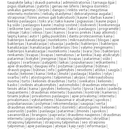
taupykite laiką
|
skaudi pamoka
|
administratorius
|
tarnauja ilgai
|
pigus išlaikymas
|
patirtis
|
geriau nei šiferis
|
lengva išsirinkti
|
unikalus gaminys
|
čerpės
|
dangos
|
rinktis verta
|
megztiniai
internetu moterims
|
riebalų skaidymui
|
dekoratyviniai augalai
|
straipsniai
|
fizinis asmuo gali bakrutuoti
|
kaune
|
darbas kaune
|
keitėsi paslaugos
|
toks yra
|
taksi kaune
|
pigiausias
|
kaune pigus
|
ką siūlo
|
paslaugos kaune
|
mažoji sostinė
|
išsikviesti
|
konkurencija
|
ieškome taxi
|
pigus
|
susisiekimas
|
taksi
|
paslaugos
|
programėlė
|
vilniuje
|
taksi
|
vilnius
|
taxi
|
kainos
|
švaros prekės
|
kaip atkimsti
|
laiptų kaina
|
auto1
|
gėlių puokštės
|
dantu protezavimas kaina
|
bakterijos kanalizacijai
|
nuotekoms
|
mikroautobusu
|
blogas
|
apie
bakterijas
|
kanalizacijai
|
situacija
|
padeda
|
bakterijos
|
bakterijos
kanalizacijai
|
kanalizacijai
|
bakterijos
|
bio
|
valymo įrenginiams
|
bakterijos kanalizacijai
|
nuotekoms
|
nauda
|
švara
|
bio
|
bakterijos
|
renkamės
|
kvapas
|
kvapas
|
nemalonus
|
ar kenkia
|
kaip atsikratyti
|
patarimai
|
kokybė
|
įrenginiai
|
tipai
|
kvapas
|
patarimai
|
siūlo
|
sąlygos
|
svarbiausi
|
palyginti
|
laikas
|
populiariausi
|
ieškantiems
|
apie draudimą
|
daugiau info
|
požymiai
|
pasiūlymai
|
būtinas
|
drausti pigiau
|
būtinas
|
info
|
galimybės
|
nesidomi
|
atšilus
|
saugūs
|
nauda
|
kelionei
|
kaina
|
tinka
|
žinutė
|
paslauga
|
klaidos
|
ryšys
|
svarbu
|
info
|
atostogoms
|
talpinimas
|
akcijos
|
mikroautobusu
nuoma
|
turto
|
kelionės draudimas
|
turto
|
sveikatos
|
kelionės
|
kasko
|
civilinės atsakomybės
|
automobilio
|
draudimas internetu
|
teisės aktai
|
kaina
|
gyvybės
|
kelionių
|
turto
|
tpvca
|
kasko
|
padeda
taupantiems
|
draudimas internetu
|
bausmės
|
kontrolė
|
kameros
|
tiriami įvykiai
|
privalomos paslaugos
|
apie privalomą
|
internetu
|
privalomasis
|
vykstantiems
|
klausimai ir atsakymai
|
sąvokos
|
populiariausias
|
požymiai
|
rekomendacija
|
saugoja
|
verta
|
draudimas internetu
|
internetu
|
išsirinkti
|
atostogoms
|
kelionei
|
pasiruošti
|
padės
|
paslauga
|
patarimai
|
žmonės
|
sąvokos
|
savanoriškas
|
brangios
|
paprasta
|
draudimo naujienos
|
draudimas
internetu
|
pigios padangos
|
straipsnių talpinimas
|
skrydžiai
|
straipsnių talpinimas
|
straipsnių talpinimas
|
seo straipsniu
talpinimas
|
apie paslaugas
|
atvejai
|
kaip rasti
|
informacija
|