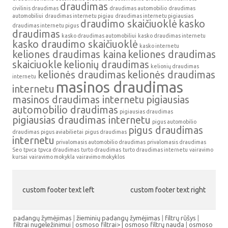
draudimas
civilinis draudimas
draudimas automobilio
draudimas
automobiliui
draudimas internetu pigiau
draudimas internetu pigiausias
draudimo skaičiuoklė
kasko
draudimas internetu pigus
draudimas
kasko draudimas automobiliui
kasko draudimas internetu
kasko draudimo skaičiuoklė
kasko internetu
keliones draudimas kaina
keliones draudimas
skaiciuokle
kelionių draudimas
kelionių draudimas
kelionės draudimas
kelionės draudimas
internetu
masinos draudimas
internetu
masinos draudimas internetu
pigiausias
automobilio draudimas
pigiausias draudimas
pigiausias draudimas internetu
pigus automobilio
pigus draudimas
draudimas
pigus aviabilietai
pigus draudimas
internetu
privalomasis automobilio draudimas
privalomasis draudimas
Seo
tpvca
tpvca draudimas
turto draudimas
turto draudimas internetu
vairavimo
kursai
vairavimo mokykla
vairavimo mokyklos
custom footer text left
custom footer text right
padangų žymėjimas
|
žieminių padangų žymėjimas
|
filtrų rūšys
|
filtrai nugeležinimui
|
osmoso filtrai> |
osmoso filtrų nauda
|
osmoso