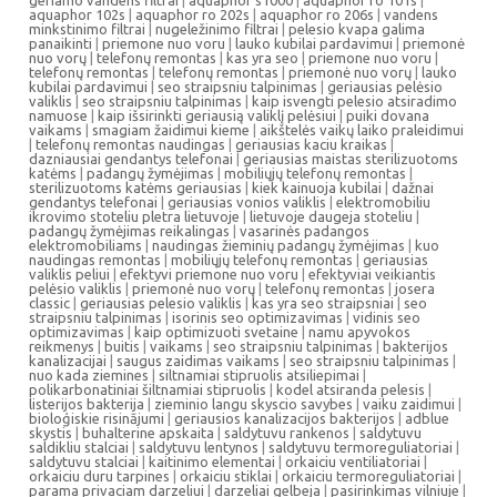
geriamo vandens filtrai
|
aquaphor s1000
|
aquaphor ro 101s
|
aquaphor 102s
|
aquaphor ro 202s
|
aquaphor ro 206s
|
vandens
minkstinimo filtrai
|
nugeležinimo filtrai
|
pelesio kvapa galima
panaikinti
|
priemone nuo voru
|
lauko kubilai pardavimui
|
priemonė
nuo vorų
|
telefonų remontas
|
kas yra seo
|
priemone nuo voru
|
telefonų remontas
|
telefonų remontas
|
priemonė nuo vorų
|
lauko
kubilai pardavimui
|
seo straipsniu talpinimas
|
geriausias pelėsio
valiklis
|
seo straipsniu talpinimas
|
kaip isvengti pelesio atsiradimo
namuose
|
kaip išsirinkti geriausią valiklį pelėsiui
|
puiki dovana
vaikams
|
smagiam žaidimui kieme
|
aikštelės vaikų laiko praleidimui
|
telefonų remontas naudingas
|
geriausias kaciu kraikas
|
dazniausiai gendantys telefonai
|
geriausias maistas sterilizuotoms
katėms
|
padangų žymėjimas
|
mobiliųjų telefonų remontas
|
sterilizuotoms katėms geriausias
|
kiek kainuoja kubilai
|
dažnai
gendantys telefonai
|
geriausias vonios valiklis
|
elektromobiliu
ikrovimo stoteliu pletra lietuvoje
|
lietuvoje daugeja stoteliu
|
padangų žymėjimas reikalingas
|
vasarinės padangos
elektromobiliams
|
naudingas žieminių padangų žymėjimas
|
kuo
naudingas remontas
|
mobiliųjų telefonų remontas
|
geriausias
valiklis peliui
|
efektyvi priemone nuo voru
|
efektyviai veikiantis
pelėsio valiklis
|
priemonė nuo vorų
|
telefonų remontas
|
josera
classic
|
geriausias pelesio valiklis
|
kas yra seo straipsniai
|
seo
straipsniu talpinimas
|
isorinis seo optimizavimas
|
vidinis seo
optimizavimas
|
kaip optimizuoti svetaine
|
namu apyvokos
reikmenys
|
buitis
|
vaikams
|
seo straipsniu talpinimas
|
bakterijos
kanalizacijai
|
saugus zaidimas vaikams
|
seo straipsniu talpinimas
|
nuo kada ziemines
|
siltnamiai stipruolis atsiliepimai
|
polikarbonatiniai šiltnamiai stipruolis
|
kodel atsiranda pelesis
|
listerijos bakterija
|
zieminio langu skyscio savybes
|
vaiku zaidimui
|
bioloģiskie risinājumi
|
geriausios kanalizacijos bakterijos
|
adblue
skystis
|
buhalterine apskaita
|
saldytuvu rankenos
|
saldytuvu
saldikliu stalciai
|
saldytuvu lentynos
|
saldytuvu termoreguliatoriai
|
saldytuvu stalciai
|
kaitinimo elementai
|
orkaiciu ventiliatoriai
|
orkaiciu duru tarpines
|
orkaiciu stiklai
|
orkaiciu termoreguliatoriai
|
parama privaciam darzeliui
|
darzeliai gelbeja
|
pasirinkimas vilniuje
|