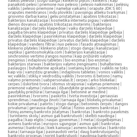
valiklis pelesiui
|
stogo danga
|
klinkerio plytos
|
klinkeris
|
kaip
panaikinti pelesi
|
priemone nuo pelesio
|
pelesio naikinimas
|
pelėsių
valiklis
|
pelesio priemone
|
nameliai vaikams
|
orapute JDK S 60
|
oraputes membranos
|
indu ploviklis
|
pavojingu atlieku tvarkymas
|
griovimo darbai kaina
|
geliu pristatymas
|
apatinis trikotazas
|
bakterijos kanalizacijai
|
kosmetika internetu pigiau
|
valentino
dienos dovanos
|
apatinis trikotazas moterims
|
bakterijos
kanalizacijai
|
darzelis klaipedoje
|
vaiku darzelis klaipedoje
|
pagalba tėvams klaipėdoje
|
privatus darželis klaipėdoje gelbėja
|
darželis klaipėdoje
|
pasirinkimas klaipėdoje
|
darželis klaipėdoje
|
privatus darželis klaipėdoje
|
privatus darželis klaipėdoje
|
darželis
klaipėdoje
|
vandens filtrai
|
nuo pelesio
|
fasado atnaujinimas
|
klinkerio plyteles
|
klinkerio plytos
|
stogo danga
|
kanalizacijai
|
septikui
|
gamtosmokykla.com
|
bakterijos kanalizacijai
|
sinchroninio vertimo įrangos nuoma
|
kaip prižiūrėti valymo
įrenginius
|
indaploviu tabletes
|
bio enzimai
|
bio enzimai
|
bakterijos starwax
|
bakterijos valymo įrenginiams
|
buhalterines
paslaugos
|
buhalterine apskaita
|
svetainių kūrimas
|
valiklis ne toks
kaip visi
|
vamzdziu granules
|
indaploviu tabletes
|
vonios valiklis
|
wc valiklis
|
stiklų ir veidrodžių valiklis
|
tvoroms iš betono
|
namų
valymo priemonės
|
uabpersonalas.lt
|
cerpes
|
arko blokeliai
|
cerpes
|
išskirtinė tvora
|
idomus straipsniai
|
valymas priemone
|
priemonė valymui
|
rulonais
|
išbandykite granules
|
priemonės
|
gaudyklių priežiūrai
|
tarnauja ilgai
|
betoninė ar medinė
|
pasirinkimas
|
tvoroms
|
paskirtis
|
tvirta investicija
|
geriausias
sprendimas
|
naudinga žinoti
|
tarnauja ilgai
|
blokelių privalumai
|
kokie privalumai
|
patirtis
|
stogo danga
|
betoninės čerpės
|
dangos
privalumai
|
geriausia danga
|
faktai
|
fizinio asmens bankrotas
|
fizinių asmenų bankroto įstatymas
|
bankrotas
|
bankroto pasekmės
|
turintiems skolų
|
asmuo gali bankrutuoti
|
skelbti naudinga
|
pagalba
|
kaip elgtis
|
naujas gyvenimas
|
3 metai
|
išsigelbėjimas
|
asmens bankrotas
|
europos sąjungoje
|
asmuo gali
|
bankrotas
asmeniui
|
bankrotas
|
kiek kainuoja
|
asmens bankrotas
|
bankroto
kaina
|
tarnauja ilgai
|
pasinaudoti verta
|
daug bankrutuojančių
|
bankroto procesas
|
norint bankrutuoti
|
naudinga bankrutuoti
|