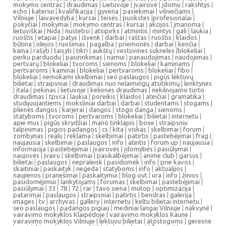
mokymo centras
|
draudimas
|
Lietuvoje
|
įvairovė
|
įdomu
|
rakshtys
|
echo
|
kateriui
|
kvalifikacija
|
gyvena
|
pasiekimai
|
vilniečiams
|
Vilniuje
|
laivavedyba
|
kursai
|
teisės
|
puokstes
|
profesionalai
|
pokyčiai
|
mokymai
|
mokymo centras
|
kursai
|
akcijos
|
įmanoma
|
lietuviškai
|
Nida
|
nustebsi
|
atsipirks
|
atmintis
|
mintys
|
gali
|
laukia
|
ruoštis
|
etapai
|
patys
|
išvenk
|
darbai
|
raštas
|
ruoštis
|
klaidos
|
būtina
|
idejos
|
ruošimas
|
pagalba
|
priemonės
|
darbai
|
kenčia
|
kaina
|
rašyti
|
taisyti
|
tikri
|
aukštų
|
vestuvines sukneles
|
blokeliai
|
perku parduodu
|
pasirinkimas
|
namui
|
panaudojimas
|
naudojimas
|
pertvarų
|
blokeliai
|
tvoroms
|
sienoms
|
blokeliai
|
kaminams
|
pertvaroms
|
kaminai
|
blokeliai
|
pertvaroms
|
blokeliai
|
fibo
|
blokeliai
|
nemokami skelbimai
|
seo paslaugos
|
pigūs lėktuvų
bilietai
|
straipsniai
|
draudimas nuo nelaimingų atsitikimų
|
lenktynes
|
itala
|
pekinas
|
lietuvoje
|
kelionės draudimas
|
nekilnojamo turto
draudimas
|
tpvca
|
laukia
|
poreikis
|
klaidos
|
ateičiai
|
gramatika
|
studijuojantiems
|
moksliniai darbai
|
darbai
|
studentams
|
stogams
|
plienės dangos
|
karjerai
|
dangos
|
stogo danga
|
sienoms
|
statyboms
|
tvoroms
|
pertvaroms
|
blokeliai
|
bilietai
|
internetu
|
apie mus
|
pigūs skrydžiai
|
mano tinklapis
|
boxe
|
straipsniu
talpinimas
|
pigios padangos
|
cs
|
kita
|
viskas
|
skelbimai
|
forum
|
zombynas
|
realu
|
reklama
|
skelbimai
|
patirtis
|
pastebėjimai
|
frag
|
naujausia
|
skelbimai
|
paslaugos
|
info
|
ateitis
|
forum up
|
naujausia
|
informacija
|
pastebėjimai
|
įvairovės
|
įdomybės
|
pasiūlymai
|
naujovės
|
įvairu
|
skelbimai
|
pasikalbėjimai
|
anime club
|
garsus
|
bilietai
|
paslaugos
|
nepraleisk
|
pasidomėk
|
info
|
prie kavos
|
skaitiniai
|
paskaityk
|
negeda
|
statyboms
|
info
|
aktualijos
|
naujienos
|
pranešimai
|
paskaitymui
|
blog out
|
ura
|
info
|
žinios
|
pasidomėjimui
|
lankytojams
|
forumas
|
skelbimai
|
pastebėjimai
|
pasiūlymai
|
33
|
78
|
72
|
rar
|
tavo siena
|
mutop
|
optimizacija
|
patarimai
|
paslaugos
|
straipsniai
|
patirtis
|
bendras
|
galerija
|
images
|
tv
|
archyvas
|
gallery
|
internetu
|
keltu bilietai internetu
|
seo paslaugos
|
padangos pigiau
|
mediniai langai Vilniuje
|
nakvynė
|
vairavimo mokyklos Klaipėdoje
|
vairavimo mokyklos Kaune
|
vairavimo mokyklos Vilniuje
|
lektuvu bilietai
|
atostogoms
|
geresnė