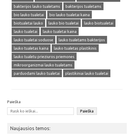
bakterijos lauko tualetams
bakterijos tualetams
bio lauko tualetai
bio lauko tualetai kaina
biotualetai lauko
lauko bio tualetai
lauko biotualetai
lauko tualetai
lauko tualetai kaina
lauko tualetai soduose
lauko tualetams bakterijos
lauko tualetas kaina
lauko tualetas plastikinis
lauko tualetu prieziuros priemones
mikroorganizmai lauko tualetams
parduodami lauko tualetai
plastikiniai lauko tualetai
Paieška
Paieška
Naujausios temos: