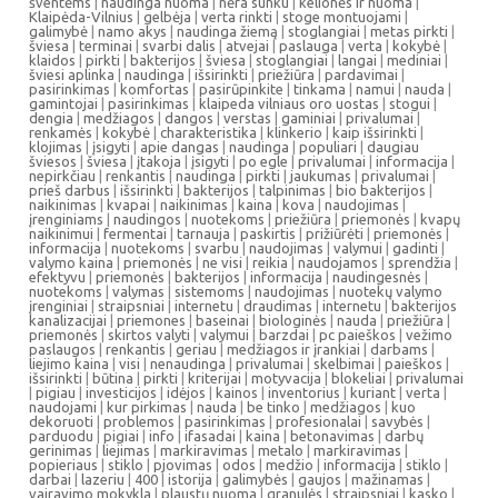
šventėms
|
naudinga nuoma
|
nėra sunku
|
kelionės ir nuoma
|
Klaipėda-Vilnius
|
gelbėja
|
verta rinkti
|
stoge montuojami
|
galimybė
|
namo akys
|
naudinga žiemą
|
stoglangiai
|
metas pirkti
|
šviesa
|
terminai
|
svarbi dalis
|
atvejai
|
paslauga
|
verta
|
kokybė
|
klaidos
|
pirkti
|
bakterijos
|
šviesa
|
stoglangiai
|
langai
|
mediniai
|
šviesi aplinka
|
naudinga
|
išsirinkti
|
priežiūra
|
pardavimai
|
pasirinkimas
|
komfortas
|
pasirūpinkite
|
tinkama
|
namui
|
nauda
|
gamintojai
|
pasirinkimas
|
klaipeda vilniaus oro uostas
|
stogui
|
dengia
|
medžiagos
|
dangos
|
verstas
|
gaminiai
|
privalumai
|
renkamės
|
kokybė
|
charakteristika
|
klinkerio
|
kaip išsirinkti
|
klojimas
|
įsigyti
|
apie dangas
|
naudinga
|
populiari
|
daugiau
šviesos
|
šviesa
|
įtakoja
|
įsigyti
|
po egle
|
privalumai
|
informacija
|
nepirkčiau
|
renkantis
|
naudinga
|
pirkti
|
jaukumas
|
privalumai
|
prieš darbus
|
išsirinkti
|
bakterijos
|
talpinimas
|
bio bakterijos
|
naikinimas
|
kvapai
|
naikinimas
|
kaina
|
kova
|
naudojimas
|
įrenginiams
|
naudingos
|
nuotekoms
|
priežiūra
|
priemonės
|
kvapų
naikinimui
|
fermentai
|
tarnauja
|
paskirtis
|
prižiūrėti
|
priemonės
|
informacija
|
nuotekoms
|
svarbu
|
naudojimas
|
valymui
|
gadinti
|
valymo kaina
|
priemonės
|
ne visi
|
reikia
|
naudojamos
|
sprendžia
|
efektyvu
|
priemonės
|
bakterijos
|
informacija
|
naudingesnės
|
nuotekoms
|
valymas
|
sistemoms
|
naudojimas
|
nuotekų valymo
įrenginiai
|
straipsniai
|
internetu
|
draudimas
|
internetu
|
bakterijos
kanalizacijai
|
priemones
|
baseinai
|
biologinės
|
nauda
|
priežiūra
|
priemonės
|
skirtos valyti
|
valymui
|
barzdai
|
pc paieškos
|
vežimo
paslaugos
|
renkantis
|
geriau
|
medžiagos ir įrankiai
|
darbams
|
liejimo kaina
|
visi
|
nenaudinga
|
privalumai
|
skelbimai
|
paieškos
|
išsirinkti
|
būtina
|
pirkti
|
kriterijai
|
motyvacija
|
blokeliai
|
privalumai
|
pigiau
|
investicijos
|
idėjos
|
kainos
|
inventorius
|
kuriant
|
verta
|
naudojami
|
kur pirkimas
|
nauda
|
be tinko
|
medžiagos
|
kuo
dekoruoti
|
problemos
|
pasirinkimas
|
profesionalai
|
savybės
|
parduodu
|
pigiai
|
info
|
ifasadai
|
kaina
|
betonavimas
|
darbų
gerinimas
|
liejimas
|
markiravimas
|
metalo
|
markiravimas
|
popieriaus
|
stiklo
|
pjovimas
|
odos
|
medžio
|
informacija
|
stiklo
|
darbai
|
lazeriu
|
400
|
istorija
|
galimybės
|
gaujos
|
mažinamas
|
vairavimo mokykla
|
plaustų nuoma
|
granulės
|
straipsniai
|
kasko
|