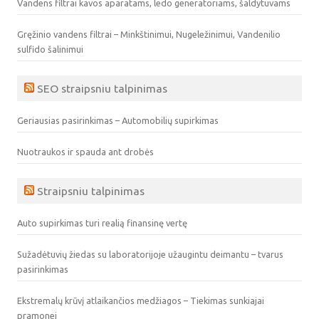
Vandens filtrai kavos aparatams, ledo generatoriams, šaldytuvams
Gręžinio vandens filtrai – Minkštinimui, Nugeležinimui, Vandenilio
sulfido šalinimui
SEO straipsniu talpinimas
Geriausias pasirinkimas – Automobilių supirkimas
Nuotraukos ir spauda ant drobės
Straipsniu talpinimas
Auto supirkimas turi realią finansinę vertę
Sužadėtuvių žiedas su laboratorijoje užaugintu deimantu – tvarus
pasirinkimas
Ekstremalų krūvį atlaikančios medžiagos – Tiekimas sunkiajai
pramonei