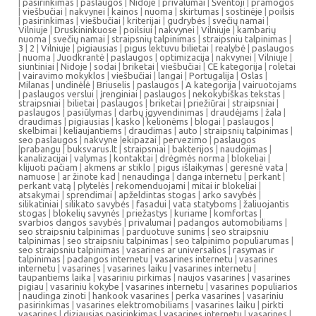
|
pasirinkimas
|
paslaugos
|
Nidoje
|
privalumai
|
Šventoji
|
pramogos
|
viešbučiai
|
nakvynei
|
kainos
|
nuoma
|
skirtumas
|
sostinėje
|
poilsis
|
pasirinkimas
|
viešbučiai
|
kriterijai
|
gudrybės
|
svečių namai
|
Vilniuje
|
Druskininkuose
|
poilsiui
|
nakvynei
|
Vilniuje
|
kambarių
nuoma
|
svečių namai
|
straipsnių talpinimas
|
straipsniu talpinimas
|
3
|
2
|
Vilniuje
|
pigiausias
|
pigus lektuvu bilietai
|
realybė
|
paslaugos
|
nuoma
|
Juodkrantė
|
paslaugos
|
optimizacija
|
nakvynei
|
Vilniuje
|
siuntiniai
|
Nidoje
|
sodai
|
briketai
|
viešbučiai
|
CE kategorija
|
roletai
|
vairavimo mokyklos
|
viešbučiai
|
langai
|
Portugalija
|
Oslas
|
Milanas
|
undinėlė
|
Briuselis
|
paslaugos
|
A kategorija
|
vairuotojams
|
paslaugos verslui
|
įrenginiai
|
paslaugos
|
nekokybiškas tekstas
|
straipsniai
|
bilietai
|
paslaugos
|
briketai
|
priežiūrai
|
straipsniai
|
paslaugos
|
pasiūlymas
|
darbų įgyvendinimas
|
draudėjams
|
žala
|
draudimas
|
pigiausias
|
kasko
|
kelionėms
|
blogai
|
paslaugos
|
skelbimai
|
keliaujantiems
|
draudimas
|
auto
|
straipsnių talpinimas
|
seo paslaugos
|
nakvyne
|
ekipazai
|
pervezimo
|
paslaugos
|
prabangu
|
buksvarus.lt
|
straipsniai
|
bakterijos
|
naudojimas
|
kanalizacijai
|
valymas
|
kontaktai
|
drėgmės norma
|
blokeliai
|
klijuoti pačiam
|
akmens ar stiklo
|
pigus išlaikymas
|
geresnė vata
|
namuose
|
ar žinote kad
|
nenaudinga
|
danga internetu
|
perkant
|
perkant vatą
|
plytelės
|
rekomenduojami
|
mitai ir blokeliai
|
atsakymai
|
sprendimai
|
apželdintas stogas
|
arko savybės
|
silikatiniai
|
silikato savybės
|
fasadui
|
vata statyboms
|
žaliuojantis
stogas
|
blokelių savynės
|
priežastys
|
kuriame
|
komfortas
|
svarbios dangos savybės
|
privalumai
|
padangos automobiliams
|
seo straipsniu talpinimas
|
parduotuve sunims
|
seo straipsniu
talpinimas
|
seo straipsniu talpinimas
|
seo talpinimo populiarumas
|
seo straipsniu talpinimas
|
vasarines ar universalios
|
rasymas ir
talpinimas
|
padangos internetu
|
vasarines internetu
|
vasarines
internetu
|
vasarines
|
vasarines laiku
|
vasarines internetu
|
taupantiems laika
|
vasariniu pirkimas
|
naujos vasarines
|
vasarines
pigiau
|
vasariniu kokybe
|
vasarines internetu
|
vasarines populiarios
|
naudinga zinoti
|
hankook vasarines
|
perka vasarines
|
vasariniu
pasirinkimas
|
vasarines elektromobiliams
|
vasarines laiku
|
pirkti
vasarines
|
diziausias pasirinkimas
|
vasarines internetu
|
vasarines
|