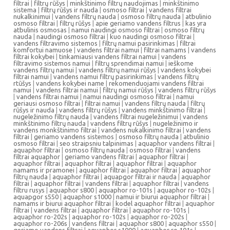
filtrai
|
filtrų rūšys
|
minkštinimo filtrų naudojimas
|
minkštinimo
sistema
|
filtrų rūšys ir nauda
|
osmoso filtrai
|
vandens filtrai
nukalkinimui
|
vandens filtrų nauda
|
osmoso filtrų nauda
|
atbulinio
osmoso filtrai
|
filtrų rūšys
|
apie geriamo vandens filtrus
|
kas yra
atbulinis osmosas
|
namui naudingi osmoso filtrai
|
osmoso filtrų
nauda
|
naudingi osmoso filtrai
|
kuo naudingi osmoso filtrai
|
vandens filtravimo sistemos
|
filtrų namui pasirinkimas
|
filtrai
komfortui namuose
|
vandens filtrai namui
|
filtrai namams
|
vandens
filtrai kokybei
|
tinkamiausi vandens filtrai namui
|
vandens
filtravimo sistemos namui
|
filtrų sprendimai namui
|
ieškome
vandens filtrų namui
|
vandens filtrų namui rūšys
|
vandens kokybei
filtrai namui
|
vandens namui filtrų pasirinkimas
|
vandens filtrų
rtūšys
|
vandens kokybei name
|
rekomenduojami vandens filtrai
namui
|
vandens filtrai namui
|
filtrų namui rūšys
|
vandens filtrų rūšys
|
vandens filtrai namui
|
namui naudingi osmoso filtrai
|
namui
geriausi osmoso filtrai
|
filtrai namui
|
vandens filtrų nauda
|
filtrų
rūšys ir nauda
|
vandens filtrų rūšys
|
vandens minkštinimo filtrai
|
nugeležinimo filtrų nauda
|
vandens filtrai nugeležinimui
|
vandens
minkštinimo filtrų nauda
|
vandens filtrų rūšys
|
nugeležinimo ir
vandens monkštinimo filtrai
|
vandens nukalkinimo filtrai
|
vandens
filtrai
|
geriamo vandens sistemos
|
osmoso filtrų nauda
|
atbulinio
osmoso filtrai
|
seo straipsniu talpinimas
|
aquaphor vandens filtrai
|
aquaphor filtrai
|
osmoso filtrų nauda
|
osmoso filtrai
|
vandens
filtrai aquaphor
|
geriamo vandens filtrai
|
aquaphor filtrai
|
aquaphor filtrai
|
aquaphor filtrai
|
aquaphor filtrai
|
aquaphor
namams ir pramonei
|
aquaphor filtrai
|
aquaphor filtrai
|
aquaphor
filtrų nauda
|
aquaphor filtrai
|
aquapgor filtrai ir nauda
|
aquaphor
filtrai
|
aquaphor filtrai
|
vandens filtrai
|
aquaphor filtrai
|
vandens
filtru rusys
|
aquaphor s800
|
aquaphor ro-101s
|
aquaphor ro-102s
|
aquapgor s550
|
aquaphor s1000
|
namui ir biurui aquaphor filtrai
|
namams ir biurui aquaphor filtrai
|
kodel aquaphor filtrai
|
aquaphor
filtrai
|
vandens filtrai
|
aquaphor filtrai
|
aquaphor ro-101s
|
aquaphor ro-202s
|
aquaphor ro-102s
|
aquaphor ro-202s
|
aquaphor ro-206s
|
vandens filtrai
|
aquaphor s800
|
aquaphor s550
|