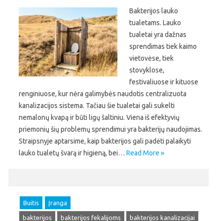
Bakterijos lauko
tualetams. Lauko
tualetai yra dažnas
sprendimas tiek kaimo
vietovėse, tiek
stovyklose,
festivaliuose ir kituose
renginiuose, kur nėra galimybės naudotis centralizuota
kanalizacijos sistema. Tačiau šie tualetai gali sukelti
nemalonų kvapą ir būti ligų šaltiniu. Viena iš efektyvių
priemonių šių problemų sprendimui yra bakterijų naudojimas.
Straipsnyje aptarsime, kaip bakterijos gali padėti palaikyti
lauko tualetų švarą ir higieną, bei…
Read More »
Buitis
Įranga
bakterijos
bakterijos fekalijoms
bakterijos kanalizacijai