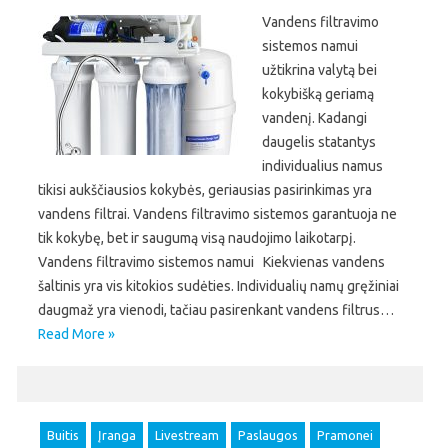
Vandens filtravimo
sistemos namui
užtikrina valytą bei
kokybišką geriamą
vandenį. Kadangi
daugelis statantys
individualius namus
tikisi aukščiausios kokybės, geriausias pasirinkimas yra
vandens filtrai. Vandens filtravimo sistemos garantuoja ne
tik kokybę, bet ir saugumą visą naudojimo laikotarpį.
Vandens filtravimo sistemos namui Kiekvienas vandens
šaltinis yra vis kitokios sudėties. Individualių namų gręžiniai
daugmaž yra vienodi, tačiau pasirenkant vandens filtrus…
Read More »
Buitis
Įranga
Livestream
Paslaugos
Pramonei