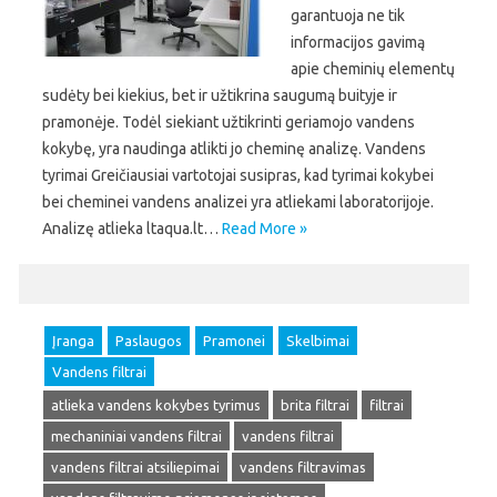
garantuoja ne tik
informacijos gavimą
apie cheminių elementų
sudėty bei kiekius, bet ir užtikrina saugumą buityje ir
pramonėje. Todėl siekiant užtikrinti geriamojo vandens
kokybę, yra naudinga atlikti jo cheminę analizę. Vandens
tyrimai Greičiausiai vartotojai susipras, kad tyrimai kokybei
bei cheminei vandens analizei yra atliekami laboratorijoje.
Analizę atlieka ltaqua.lt…
Read More »
Įranga
Paslaugos
Pramonei
Skelbimai
Vandens filtrai
atlieka vandens kokybes tyrimus
brita filtrai
filtrai
mechaniniai vandens filtrai
vandens filtrai
vandens filtrai atsiliepimai
vandens filtravimas