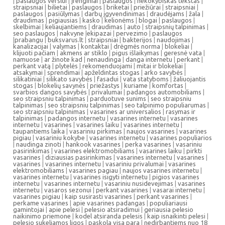
|
paslaugos verslui
|
įrenginiai
|
paslaugos
|
nekokybiškas tekstas
|
straipsniai
|
bilietai
|
paslaugos
|
briketai
|
priežiūrai
|
straipsniai
|
paslaugos
|
pasiūlymas
|
darbų įgyvendinimas
|
draudėjams
|
žala
|
draudimas
|
pigiausias
|
kasko
|
kelionėms
|
blogai
|
paslaugos
|
skelbimai
|
keliaujantiems
|
draudimas
|
auto
|
straipsnių talpinimas
|
seo paslaugos
|
nakvyne
|
ekipazai
|
pervezimo
|
paslaugos
|
prabangu
|
buksvarus.lt
|
straipsniai
|
bakterijos
|
naudojimas
|
kanalizacijai
|
valymas
|
kontaktai
|
drėgmės norma
|
blokeliai
|
klijuoti pačiam
|
akmens ar stiklo
|
pigus išlaikymas
|
geresnė vata
|
namuose
|
ar žinote kad
|
nenaudinga
|
danga internetu
|
perkant
|
perkant vatą
|
plytelės
|
rekomenduojami
|
mitai ir blokeliai
|
atsakymai
|
sprendimai
|
apželdintas stogas
|
arko savybės
|
silikatiniai
|
silikato savybės
|
fasadui
|
vata statyboms
|
žaliuojantis
stogas
|
blokelių savynės
|
priežastys
|
kuriame
|
komfortas
|
svarbios dangos savybės
|
privalumai
|
padangos automobiliams
|
seo straipsniu talpinimas
|
parduotuve sunims
|
seo straipsniu
talpinimas
|
seo straipsniu talpinimas
|
seo talpinimo populiarumas
|
seo straipsniu talpinimas
|
vasarines ar universalios
|
rasymas ir
talpinimas
|
padangos internetu
|
vasarines internetu
|
vasarines
internetu
|
vasarines
|
vasarines laiku
|
vasarines internetu
|
taupantiems laika
|
vasariniu pirkimas
|
naujos vasarines
|
vasarines
pigiau
|
vasariniu kokybe
|
vasarines internetu
|
vasarines populiarios
|
naudinga zinoti
|
hankook vasarines
|
perka vasarines
|
vasariniu
pasirinkimas
|
vasarines elektromobiliams
|
vasarines laiku
|
pirkti
vasarines
|
diziausias pasirinkimas
|
vasarines internetu
|
vasarines
|
vasarines
|
vasarines internetu
|
vasariniu privalumai
|
vasarines
elektromobiliams
|
vasarines pagiau
|
naujos vasarines internetu
|
vasarines internetu
|
vasarines isigyti internetu
|
pigios vasarines
internetu
|
vasarines internetu
|
vasariniu nusidevejimas
|
vasarines
internetu
|
vasaros sezonui
|
perkant vasarines
|
vasarai internetu
|
vasarines pigiau
|
kaip susirasti vasarines
|
perkant vasarines
|
perkame vasarines
|
apie vasarines padangas
|
populiariausi
gamintojai
|
apie pelesi
|
pelesio atsiradimui
|
geriausia pelesio
naikinimo priemone
|
kodel atsiranda pelesis
|
kaip isnaikinti pelesi
|
pelesio sukeliamos ligos
|
paskola visa para
|
nedirbantiems nuo 18