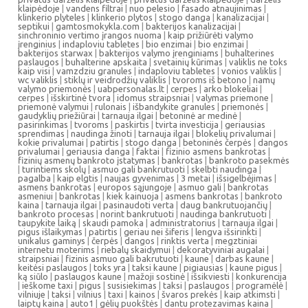
klaipėdoje
|
vandens filtrai
|
nuo pelesio
|
fasado atnaujinimas
|
klinkerio plyteles
|
klinkerio plytos
|
stogo danga
|
kanalizacijai
|
septikui
|
gamtosmokykla.com
|
bakterijos kanalizacijai
|
sinchroninio vertimo įrangos nuoma
|
kaip prižiūrėti valymo
įrenginius
|
indaploviu tabletes
|
bio enzimai
|
bio enzimai
|
bakterijos starwax
|
bakterijos valymo įrenginiams
|
buhalterines
paslaugos
|
buhalterine apskaita
|
svetainių kūrimas
|
valiklis ne toks
kaip visi
|
vamzdziu granules
|
indaploviu tabletes
|
vonios valiklis
|
wc valiklis
|
stiklų ir veidrodžių valiklis
|
tvoroms iš betono
|
namų
valymo priemonės
|
uabpersonalas.lt
|
cerpes
|
arko blokeliai
|
cerpes
|
išskirtinė tvora
|
idomus straipsniai
|
valymas priemone
|
priemonė valymui
|
rulonais
|
išbandykite granules
|
priemonės
|
gaudyklių priežiūrai
|
tarnauja ilgai
|
betoninė ar medinė
|
pasirinkimas
|
tvoroms
|
paskirtis
|
tvirta investicija
|
geriausias
sprendimas
|
naudinga žinoti
|
tarnauja ilgai
|
blokelių privalumai
|
kokie privalumai
|
patirtis
|
stogo danga
|
betoninės čerpės
|
dangos
privalumai
|
geriausia danga
|
faktai
|
fizinio asmens bankrotas
|
fizinių asmenų bankroto įstatymas
|
bankrotas
|
bankroto pasekmės
|
turintiems skolų
|
asmuo gali bankrutuoti
|
skelbti naudinga
|
pagalba
|
kaip elgtis
|
naujas gyvenimas
|
3 metai
|
išsigelbėjimas
|
asmens bankrotas
|
europos sąjungoje
|
asmuo gali
|
bankrotas
asmeniui
|
bankrotas
|
kiek kainuoja
|
asmens bankrotas
|
bankroto
kaina
|
tarnauja ilgai
|
pasinaudoti verta
|
daug bankrutuojančių
|
bankroto procesas
|
norint bankrutuoti
|
naudinga bankrutuoti
|
taupykite laiką
|
skaudi pamoka
|
administratorius
|
tarnauja ilgai
|
pigus išlaikymas
|
patirtis
|
geriau nei šiferis
|
lengva išsirinkti
|
unikalus gaminys
|
čerpės
|
dangos
|
rinktis verta
|
megztiniai
internetu moterims
|
riebalų skaidymui
|
dekoratyviniai augalai
|
straipsniai
|
fizinis asmuo gali bakrutuoti
|
kaune
|
darbas kaune
|
keitėsi paslaugos
|
toks yra
|
taksi kaune
|
pigiausias
|
kaune pigus
|
ką siūlo
|
paslaugos kaune
|
mažoji sostinė
|
išsikviesti
|
konkurencija
|
ieškome taxi
|
pigus
|
susisiekimas
|
taksi
|
paslaugos
|
programėlė
|
vilniuje
|
taksi
|
vilnius
|
taxi
|
kainos
|
švaros prekės
|
kaip atkimsti
|
laiptų kaina
|
auto1
|
gėlių puokštės
|
dantu protezavimas kaina
|