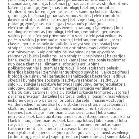
dazniausiai gendantys telefonai
|
geriausias maistas sterilizuotoms
katėms
|
padangų žymėjimas
|
mobiliųjų telefonų remontas
|
sterilizuotoms katėms geriausias
|
kiek kainuoja kubilai
|
dažnai
gendantys telefonai
|
geriausias vonios valiklis
|
elektromobiliu
ikrovimo stoteliu pletra lietuvoje
|
lietuvoje daugeja stoteliu
|
padangų žymėjimas reikalingas
|
vasarinės padangos
elektromobiliams
|
naudingas žieminių padangų žymėjimas
|
kuo
naudingas remontas
|
mobiliųjų telefonų remontas
|
geriausias
valiklis peliui
|
efektyvi priemone nuo voru
|
efektyviai veikiantis
pelėsio valiklis
|
priemonė nuo vorų
|
telefonų remontas
|
josera
classic
|
geriausias pelesio valiklis
|
kas yra seo straipsniai
|
seo
straipsniu talpinimas
|
isorinis seo optimizavimas
|
vidinis seo
optimizavimas
|
kaip optimizuoti svetaine
|
namu apyvokos
reikmenys
|
buitis
|
vaikams
|
seo straipsniu talpinimas
|
bakterijos
kanalizacijai
|
saugus zaidimas vaikams
|
seo straipsniu talpinimas
|
nuo kada ziemines
|
siltnamiai stipruolis atsiliepimai
|
polikarbonatiniai šiltnamiai stipruolis
|
kodel atsiranda pelesis
|
listerijos bakterija
|
zieminio langu skyscio savybes
|
vaiku zaidimui
|
bioloģiskie risinājumi
|
geriausios kanalizacijos bakterijos
|
adblue
skystis
|
buhalterine apskaita
|
saldytuvu rankenos
|
saldytuvu
saldikliu stalciai
|
saldytuvu lentynos
|
saldytuvu termoreguliatoriai
|
saldytuvu stalciai
|
kaitinimo elementai
|
orkaiciu ventiliatoriai
|
orkaiciu duru tarpines
|
orkaiciu stiklai
|
orkaiciu termoreguliatoriai
|
parama privaciam darzeliui
|
darzeliai gelbeja
|
pasirinkimas vilniuje
|
ieskome geriausio darzelio
|
privatus darzelis
|
masinu voztuvai
|
vandens isleidimo siurbliai
|
duru stiklai
|
seo straipsniu talpinimas
|
skalbimo masinu bugnai
|
skalbimo masinu amortizatoriai
|
duru
tarpines
|
cbd aliejus
|
itempiamu lubu privalumai
|
lubu kaina
netrukdo
|
kiek kainuoja itempiamos lubos
|
itempiamos lubos kaina
|
kiek kainuoja itempiamos
|
kiek kainuoja lubos
|
lubu kainos
|
lubu
rusys vilniuje
|
lubos vilniuje
|
siltnamiai
|
turbinu remontas kaune
|
turbinu remontas klaipeda
|
straipsniai katems
|
laiminga kate
|
išmokykite katę
|
perkraustymo paslaugos vilniuje
|
meistras vilniuje
|
odontologijos klinika
|
super premium
|
sunu maistas
|
sunu edalas
|