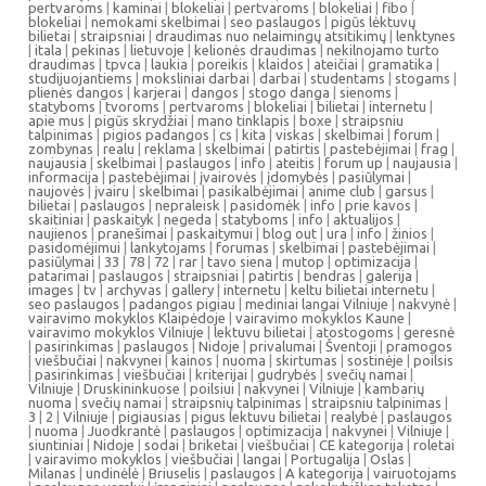
pertvaroms
|
kaminai
|
blokeliai
|
pertvaroms
|
blokeliai
|
fibo
|
blokeliai
|
nemokami skelbimai
|
seo paslaugos
|
pigūs lėktuvų
bilietai
|
straipsniai
|
draudimas nuo nelaimingų atsitikimų
|
lenktynes
|
itala
|
pekinas
|
lietuvoje
|
kelionės draudimas
|
nekilnojamo turto
draudimas
|
tpvca
|
laukia
|
poreikis
|
klaidos
|
ateičiai
|
gramatika
|
studijuojantiems
|
moksliniai darbai
|
darbai
|
studentams
|
stogams
|
plienės dangos
|
karjerai
|
dangos
|
stogo danga
|
sienoms
|
statyboms
|
tvoroms
|
pertvaroms
|
blokeliai
|
bilietai
|
internetu
|
apie mus
|
pigūs skrydžiai
|
mano tinklapis
|
boxe
|
straipsniu
talpinimas
|
pigios padangos
|
cs
|
kita
|
viskas
|
skelbimai
|
forum
|
zombynas
|
realu
|
reklama
|
skelbimai
|
patirtis
|
pastebėjimai
|
frag
|
naujausia
|
skelbimai
|
paslaugos
|
info
|
ateitis
|
forum up
|
naujausia
|
informacija
|
pastebėjimai
|
įvairovės
|
įdomybės
|
pasiūlymai
|
naujovės
|
įvairu
|
skelbimai
|
pasikalbėjimai
|
anime club
|
garsus
|
bilietai
|
paslaugos
|
nepraleisk
|
pasidomėk
|
info
|
prie kavos
|
skaitiniai
|
paskaityk
|
negeda
|
statyboms
|
info
|
aktualijos
|
naujienos
|
pranešimai
|
paskaitymui
|
blog out
|
ura
|
info
|
žinios
|
pasidomėjimui
|
lankytojams
|
forumas
|
skelbimai
|
pastebėjimai
|
pasiūlymai
|
33
|
78
|
72
|
rar
|
tavo siena
|
mutop
|
optimizacija
|
patarimai
|
paslaugos
|
straipsniai
|
patirtis
|
bendras
|
galerija
|
images
|
tv
|
archyvas
|
gallery
|
internetu
|
keltu bilietai internetu
|
seo paslaugos
|
padangos pigiau
|
mediniai langai Vilniuje
|
nakvynė
|
vairavimo mokyklos Klaipėdoje
|
vairavimo mokyklos Kaune
|
vairavimo mokyklos Vilniuje
|
lektuvu bilietai
|
atostogoms
|
geresnė
|
pasirinkimas
|
paslaugos
|
Nidoje
|
privalumai
|
Šventoji
|
pramogos
|
viešbučiai
|
nakvynei
|
kainos
|
nuoma
|
skirtumas
|
sostinėje
|
poilsis
|
pasirinkimas
|
viešbučiai
|
kriterijai
|
gudrybės
|
svečių namai
|
Vilniuje
|
Druskininkuose
|
poilsiui
|
nakvynei
|
Vilniuje
|
kambarių
nuoma
|
svečių namai
|
straipsnių talpinimas
|
straipsniu talpinimas
|
3
|
2
|
Vilniuje
|
pigiausias
|
pigus lektuvu bilietai
|
realybė
|
paslaugos
|
nuoma
|
Juodkrantė
|
paslaugos
|
optimizacija
|
nakvynei
|
Vilniuje
|
siuntiniai
|
Nidoje
|
sodai
|
briketai
|
viešbučiai
|
CE kategorija
|
roletai
|
vairavimo mokyklos
|
viešbučiai
|
langai
|
Portugalija
|
Oslas
|
Milanas
|
undinėlė
|
Briuselis
|
paslaugos
|
A kategorija
|
vairuotojams