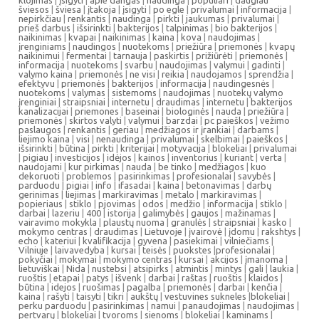
klojimas
|
įsigyti
|
apie dangas
|
naudinga
|
populiari
|
daugiau
šviesos
|
šviesa
|
įtakoja
|
įsigyti
|
po egle
|
privalumai
|
informacija
|
nepirkčiau
|
renkantis
|
naudinga
|
pirkti
|
jaukumas
|
privalumai
|
prieš darbus
|
išsirinkti
|
bakterijos
|
talpinimas
|
bio bakterijos
|
naikinimas
|
kvapai
|
naikinimas
|
kaina
|
kova
|
naudojimas
|
įrenginiams
|
naudingos
|
nuotekoms
|
priežiūra
|
priemonės
|
kvapų
naikinimui
|
fermentai
|
tarnauja
|
paskirtis
|
prižiūrėti
|
priemonės
|
informacija
|
nuotekoms
|
svarbu
|
naudojimas
|
valymui
|
gadinti
|
valymo kaina
|
priemonės
|
ne visi
|
reikia
|
naudojamos
|
sprendžia
|
efektyvu
|
priemonės
|
bakterijos
|
informacija
|
naudingesnės
|
nuotekoms
|
valymas
|
sistemoms
|
naudojimas
|
nuotekų valymo
įrenginiai
|
straipsniai
|
internetu
|
draudimas
|
internetu
|
bakterijos
kanalizacijai
|
priemones
|
baseinai
|
biologinės
|
nauda
|
priežiūra
|
priemonės
|
skirtos valyti
|
valymui
|
barzdai
|
pc paieškos
|
vežimo
paslaugos
|
renkantis
|
geriau
|
medžiagos ir įrankiai
|
darbams
|
liejimo kaina
|
visi
|
nenaudinga
|
privalumai
|
skelbimai
|
paieškos
|
išsirinkti
|
būtina
|
pirkti
|
kriterijai
|
motyvacija
|
blokeliai
|
privalumai
|
pigiau
|
investicijos
|
idėjos
|
kainos
|
inventorius
|
kuriant
|
verta
|
naudojami
|
kur pirkimas
|
nauda
|
be tinko
|
medžiagos
|
kuo
dekoruoti
|
problemos
|
pasirinkimas
|
profesionalai
|
savybės
|
parduodu
|
pigiai
|
info
|
ifasadai
|
kaina
|
betonavimas
|
darbų
gerinimas
|
liejimas
|
markiravimas
|
metalo
|
markiravimas
|
popieriaus
|
stiklo
|
pjovimas
|
odos
|
medžio
|
informacija
|
stiklo
|
darbai
|
lazeriu
|
400
|
istorija
|
galimybės
|
gaujos
|
mažinamas
|
vairavimo mokykla
|
plaustų nuoma
|
granulės
|
straipsniai
|
kasko
|
mokymo centras
|
draudimas
|
Lietuvoje
|
įvairovė
|
įdomu
|
rakshtys
|
echo
|
kateriui
|
kvalifikacija
|
gyvena
|
pasiekimai
|
vilniečiams
|
Vilniuje
|
laivavedyba
|
kursai
|
teisės
|
puokstes
|
profesionalai
|
pokyčiai
|
mokymai
|
mokymo centras
|
kursai
|
akcijos
|
įmanoma
|
lietuviškai
|
Nida
|
nustebsi
|
atsipirks
|
atmintis
|
mintys
|
gali
|
laukia
|
ruoštis
|
etapai
|
patys
|
išvenk
|
darbai
|
raštas
|
ruoštis
|
klaidos
|
būtina
|
idejos
|
ruošimas
|
pagalba
|
priemonės
|
darbai
|
kenčia
|
kaina
|
rašyti
|
taisyti
|
tikri
|
aukštų
|
vestuvines sukneles
|
blokeliai
|
perku parduodu
|
pasirinkimas
|
namui
|
panaudojimas
|
naudojimas
|
pertvarų
|
blokeliai
|
tvoroms
|
sienoms
|
blokeliai
|
kaminams
|