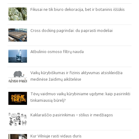
Fikusai ne tik biuro dekoracija, bet ir botaninis iššūkis
Cross docking pagrindai: du paprasti modeliai
Atbulinio osmoso filtrų nauda
Vaikų kūrybiškumas ir fizinis aktyvumas atsiskleidžia
medinėse žaidimų aikštelėse
Tėvų vaidmuo vaikų kūrybiniame ugdyme: kaip pasirinkti
tinkamiausią būrelį?
Kaklaraiščio pasirinkimas – stilius ir medžiagos
Kur Vilniuje rasti vidaus duris