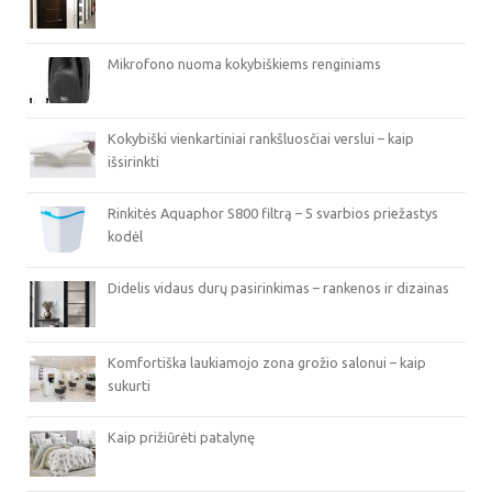
Mikrofono nuoma kokybiškiems renginiams
Kokybiški vienkartiniai rankšluosčiai verslui – kaip
išsirinkti
Rinkitės Aquaphor S800 filtrą – 5 svarbios priežastys
kodėl
Didelis vidaus durų pasirinkimas – rankenos ir dizainas
Komfortiška laukiamojo zona grožio salonui – kaip
sukurti
Kaip prižiūrėti patalynę