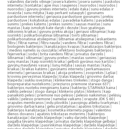
valandinis darzelis vilniuje
|
josera katems
|
josera sunims
|
paskolos
internetu
|
kontaktai
|
apie mus
|
naujienos
|
nuorodos
|
nuorodos
|
nuorodos
|
gyvunu prekes internetu
|
edalo itaka
|
sunu edalas ir
isvaizda
|
sunu mityba
|
kaip perkant sutaupyti
|
gyvunams
parduotuve internetu
|
geriausia parduotuve gyvunams
|
prekiu
parduotuve
|
kokybiskas edalas
|
pavadeliai katems
|
pavadeliai
sunims
|
prekes katems
|
prekes sunims
|
sausas maistas
|
sunu
maistas
|
kaip ismokyti kate daryti i dezute
|
kuo ypatingas
silikoninis kraikas
|
gyvunu prekiu akcija
|
geriausi siltnamiai
|
kaip
issirinkti
|
polikarbonatiniai šiltnamiai
|
tvirti siltnamiai
|
polikarbonatiniai atsiliepimai
|
šiltnamiai atsiliepimai
|
ieskantiems
filtru
|
filtrai namui
|
filtru nauda
|
vandens filtrai
|
vandens filtrai
|
biologinės bakterijos
|
kanalizacijos kvapas
|
kanalizacijos bakterijos
|
medinis namelis su ciuozykla
|
efektyvio biologinės bakterijos
|
fejerverkai
|
sodui
|
brita vandens filtrai
|
privatus darzelis
|
šiltnamiai
|
siltnamiai
|
gyvunu prekes
|
maistas sunims
|
geriausias
sunu maistas
|
kaip issirinkti kraika
|
gelbsti gyvūnus nuo karščio
|
gyvūnų maudynės vasarą
|
šunų mityba
|
sausas maistas
|
kačių
kraikas
|
kraikas katėms
|
gyvūnams internetu
|
perkamiausios
internetu
|
geriausias kraikas
|
akcija prekems
|
zooprekės
|
Lęšiai
|
kroviniu pervezimas klaipeda
|
tralas klaipeda
|
griovimo darbai
klaipeda
|
siukliu isvezimas
|
klinkerines trinkeles
|
stogo danga
|
biopreparatai nuotekoms
|
prieziuros priemone starwax 637
|
bakterijos nuoteku irenginiams kaina
|
bakteriju STARWAX kaina
|
valiklis pelesiui
|
stogo danga
|
klinkerio plytos
|
klinkeris
|
kaip
panaikinti pelesi
|
priemone nuo pelesio
|
pelesio naikinimas
|
pelėsių
valiklis
|
pelesio priemone
|
nameliai vaikams
|
orapute JDK S 60
|
oraputes membranos
|
indu ploviklis
|
pavojingu atlieku tvarkymas
|
griovimo darbai kaina
|
geliu pristatymas
|
apatinis trikotazas
|
bakterijos kanalizacijai
|
kosmetika internetu pigiau
|
valentino
dienos dovanos
|
apatinis trikotazas moterims
|
bakterijos
kanalizacijai
|
darzelis klaipedoje
|
vaiku darzelis klaipedoje
|
pagalba tėvams klaipėdoje
|
privatus darželis klaipėdoje gelbėja
|
darželis klaipėdoje
|
pasirinkimas klaipėdoje
|
darželis klaipėdoje
|
privatus darželis klaipėdoje
|
privatus darželis klaipėdoje
|
darželis