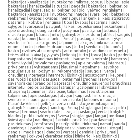
bakterijos kanalizacijai
|
nuotekoms
|
mikroautobusu
|
blogas
|
apie
bakterijas
|
kanalizacijai
|
situacija
|
padeda
|
bakterijos
|
bakterijos
kanalizacijai
|
kanalizacijai
|
bakterijos
|
bio
|
valymo įrenginiams
|
bakterijos kanalizacijai
|
nuotekoms
|
nauda
|
švara
|
bio
|
bakterijos
|
renkamės
|
kvapas
|
kvapas
|
nemalonus
|
ar kenkia
|
kaip atsikratyti
|
patarimai
|
kokybė
|
įrenginiai
|
tipai
|
kvapas
|
patarimai
|
siūlo
|
sąlygos
|
svarbiausi
|
palyginti
|
laikas
|
populiariausi
|
ieškantiems
|
apie draudimą
|
daugiau info
|
požymiai
|
pasiūlymai
|
būtinas
|
drausti pigiau
|
būtinas
|
info
|
galimybės
|
nesidomi
|
atšilus
|
saugūs
|
nauda
|
kelionei
|
kaina
|
tinka
|
žinutė
|
paslauga
|
klaidos
|
ryšys
|
svarbu
|
info
|
atostogoms
|
talpinimas
|
akcijos
|
mikroautobusu
nuoma
|
turto
|
kelionės draudimas
|
turto
|
sveikatos
|
kelionės
|
kasko
|
civilinės atsakomybės
|
automobilio
|
draudimas internetu
|
teisės aktai
|
kaina
|
gyvybės
|
kelionių
|
turto
|
tpvca
|
kasko
|
padeda
taupantiems
|
draudimas internetu
|
bausmės
|
kontrolė
|
kameros
|
tiriami įvykiai
|
privalomos paslaugos
|
apie privalomą
|
internetu
|
privalomasis
|
vykstantiems
|
klausimai ir atsakymai
|
sąvokos
|
populiariausias
|
požymiai
|
rekomendacija
|
saugoja
|
verta
|
draudimas internetu
|
internetu
|
išsirinkti
|
atostogoms
|
kelionei
|
pasiruošti
|
padės
|
paslauga
|
patarimai
|
žmonės
|
sąvokos
|
savanoriškas
|
brangios
|
paprasta
|
draudimo naujienos
|
draudimas
internetu
|
pigios padangos
|
straipsnių talpinimas
|
skrydžiai
|
straipsnių talpinimas
|
straipsnių talpinimas
|
seo straipsniu
talpinimas
|
apie paslaugas
|
atvejai
|
kaip rasti
|
informacija
|
šventėms
|
naudinga nuoma
|
nėra sunku
|
kelionės ir nuoma
|
Klaipėda-Vilnius
|
gelbėja
|
verta rinkti
|
stoge montuojami
|
galimybė
|
namo akys
|
naudinga žiemą
|
stoglangiai
|
metas pirkti
|
šviesa
|
terminai
|
svarbi dalis
|
atvejai
|
paslauga
|
verta
|
kokybė
|
klaidos
|
pirkti
|
bakterijos
|
šviesa
|
stoglangiai
|
langai
|
mediniai
|
šviesi aplinka
|
naudinga
|
išsirinkti
|
priežiūra
|
pardavimai
|
pasirinkimas
|
komfortas
|
pasirūpinkite
|
tinkama
|
namui
|
nauda
|
gamintojai
|
pasirinkimas
|
klaipeda vilniaus oro uostas
|
stogui
|
dengia
|
medžiagos
|
dangos
|
verstas
|
gaminiai
|
privalumai
|
renkamės
|
kokybė
|
charakteristika
|
klinkerio
|
kaip išsirinkti
|