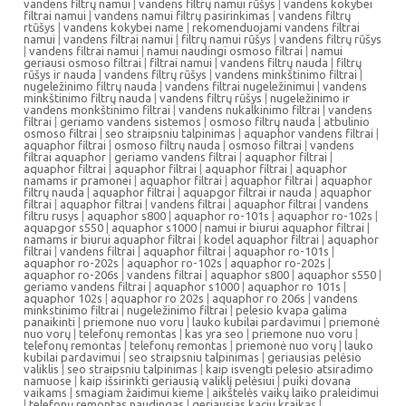
vandens filtrų namui
|
vandens filtrų namui rūšys
|
vandens kokybei
filtrai namui
|
vandens namui filtrų pasirinkimas
|
vandens filtrų
rtūšys
|
vandens kokybei name
|
rekomenduojami vandens filtrai
namui
|
vandens filtrai namui
|
filtrų namui rūšys
|
vandens filtrų rūšys
|
vandens filtrai namui
|
namui naudingi osmoso filtrai
|
namui
geriausi osmoso filtrai
|
filtrai namui
|
vandens filtrų nauda
|
filtrų
rūšys ir nauda
|
vandens filtrų rūšys
|
vandens minkštinimo filtrai
|
nugeležinimo filtrų nauda
|
vandens filtrai nugeležinimui
|
vandens
minkštinimo filtrų nauda
|
vandens filtrų rūšys
|
nugeležinimo ir
vandens monkštinimo filtrai
|
vandens nukalkinimo filtrai
|
vandens
filtrai
|
geriamo vandens sistemos
|
osmoso filtrų nauda
|
atbulinio
osmoso filtrai
|
seo straipsniu talpinimas
|
aquaphor vandens filtrai
|
aquaphor filtrai
|
osmoso filtrų nauda
|
osmoso filtrai
|
vandens
filtrai aquaphor
|
geriamo vandens filtrai
|
aquaphor filtrai
|
aquaphor filtrai
|
aquaphor filtrai
|
aquaphor filtrai
|
aquaphor
namams ir pramonei
|
aquaphor filtrai
|
aquaphor filtrai
|
aquaphor
filtrų nauda
|
aquaphor filtrai
|
aquapgor filtrai ir nauda
|
aquaphor
filtrai
|
aquaphor filtrai
|
vandens filtrai
|
aquaphor filtrai
|
vandens
filtru rusys
|
aquaphor s800
|
aquaphor ro-101s
|
aquaphor ro-102s
|
aquapgor s550
|
aquaphor s1000
|
namui ir biurui aquaphor filtrai
|
namams ir biurui aquaphor filtrai
|
kodel aquaphor filtrai
|
aquaphor
filtrai
|
vandens filtrai
|
aquaphor filtrai
|
aquaphor ro-101s
|
aquaphor ro-202s
|
aquaphor ro-102s
|
aquaphor ro-202s
|
aquaphor ro-206s
|
vandens filtrai
|
aquaphor s800
|
aquaphor s550
|
geriamo vandens filtrai
|
aquaphor s1000
|
aquaphor ro 101s
|
aquaphor 102s
|
aquaphor ro 202s
|
aquaphor ro 206s
|
vandens
minkstinimo filtrai
|
nugeležinimo filtrai
|
pelesio kvapa galima
panaikinti
|
priemone nuo voru
|
lauko kubilai pardavimui
|
priemonė
nuo vorų
|
telefonų remontas
|
kas yra seo
|
priemone nuo voru
|
telefonų remontas
|
telefonų remontas
|
priemonė nuo vorų
|
lauko
kubilai pardavimui
|
seo straipsniu talpinimas
|
geriausias pelėsio
valiklis
|
seo straipsniu talpinimas
|
kaip isvengti pelesio atsiradimo
namuose
|
kaip išsirinkti geriausią valiklį pelėsiui
|
puiki dovana
vaikams
|
smagiam žaidimui kieme
|
aikštelės vaikų laiko praleidimui
|
telefonų remontas naudingas
|
geriausias kaciu kraikas
|