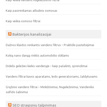
Kaip veikia vandens nugeležinimo filtrai
Kaip pasirenkamas atbulinis osmosas
Kaip veikia osmoso filtrai
Bakterijos kanalizacijai
Dažnos klaidos renkantis vandens filtrus – Praktiški pastebėjimai
Kokią nano dangą rinktis automobilio stiklams
Didelis geležies kiekis vandenyje – kaip pašalinti, sprendimai
Vandens filtrai kavos aparatams, ledo generatoriams, šaldytuvams
Gręžinio vandens filtrai – Minkštinimui, Nugeležinimui, Vandenilio
sulfido šalinimui
SEO straipsniu talpinimas