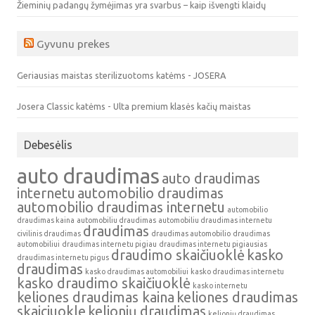
Žieminių padangų žymėjimas yra svarbus – kaip išvengti klaidų
Gyvunu prekes
Geriausias maistas sterilizuotoms katėms - JOSERA
Josera Classic katėms - Ulta premium klasės kačių maistas
Debesėlis
auto draudimas
auto draudimas
internetu
automobilio draudimas
automobilio draudimas internetu
automobilio
draudimas kaina
automobiliu draudimas
automobiliu draudimas internetu
draudimas
civilinis draudimas
draudimas automobilio
draudimas
automobiliui
draudimas internetu pigiau
draudimas internetu pigiausias
draudimo skaičiuoklė
kasko
draudimas internetu pigus
draudimas
kasko draudimas automobiliui
kasko draudimas internetu
kasko draudimo skaičiuoklė
kasko internetu
keliones draudimas kaina
keliones draudimas
skaiciuokle
kelionių draudimas
kelionių draudimas