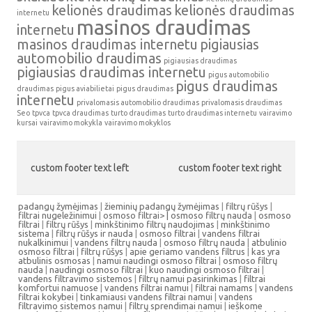
kelionės draudimas
kelionės draudimas
internetu
masinos draudimas
internetu
masinos draudimas internetu
pigiausias
automobilio draudimas
pigiausias draudimas
pigiausias draudimas internetu
pigus automobilio
pigus draudimas
draudimas
pigus aviabilietai
pigus draudimas
internetu
privalomasis automobilio draudimas
privalomasis draudimas
Seo
tpvca
tpvca draudimas
turto draudimas
turto draudimas internetu
vairavimo
kursai
vairavimo mokykla
vairavimo mokyklos
custom footer text left
custom footer text right
padangų žymėjimas
|
žieminių padangų žymėjimas
|
filtrų rūšys
|
filtrai nugeležinimui
|
osmoso filtrai> |
osmoso filtrų nauda
|
osmoso
filtrai
|
filtrų rūšys
|
minkštinimo filtrų naudojimas
|
minkštinimo
sistema
|
filtrų rūšys ir nauda
|
osmoso filtrai
|
vandens filtrai
nukalkinimui
|
vandens filtrų nauda
|
osmoso filtrų nauda
|
atbulinio
osmoso filtrai
|
filtrų rūšys
|
apie geriamo vandens filtrus
|
kas yra
atbulinis osmosas
|
namui naudingi osmoso filtrai
|
osmoso filtrų
nauda
|
naudingi osmoso filtrai
|
kuo naudingi osmoso filtrai
|
vandens filtravimo sistemos
|
filtrų namui pasirinkimas
|
filtrai
komfortui namuose
|
vandens filtrai namui
|
filtrai namams
|
vandens
filtrai kokybei
|
tinkamiausi vandens filtrai namui
|
vandens
filtravimo sistemos namui
|
filtrų sprendimai namui
|
ieškome