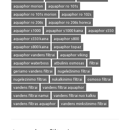
aquaphor morion
aquaphor ro 101s
aquaphor ro 101s morion
aquaphor ro 102s
aquaphor ro 206s
aquaphor ro 206s horeca
aquaphor s1000
aquaphor s1000 kaina
aquaphor s550
aquaphor s550 kaina
aquaphor s800
aquaphor s800 kaina
aquaphor topaz
aquaphor vandens filtrai
aquaphor viking
aquaphor waterboss
atbulinis osmosas
filtrai
geriamo vandens filtrai
nugeležinimo filtrai
nugelezinimo filtras
nukalkinimo filtrai
osmoso filtrai
vandens filtrai
vandens filtrai aquaphor
vandens filtrai namui
vandens filtrai nuo kalkiu
vandens filtras aquaphor
vandens minkstinimo filtrai