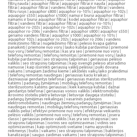
filtrų nauda
|
aquaphor filtrai
|
aquapgor filtrai ir nauda
|
aquaphor
filtrai
|
aquaphor filtrai
|
vandens filtrai
|
aquaphor filtrai
|
vandens
filtru rusys
|
aquaphor s800
|
aquaphor ro-101s
|
aquaphor ro-102s
|
aquapgor s550
|
aquaphor s1000
|
namui ir biurui aquaphor filtrai
|
namams ir biurui aquaphor filtrai
|
kodel aquaphor filtrai
|
aquaphor
filtrai
|
vandens filtrai
|
aquaphor filtrai
|
aquaphor ro-101s
|
aquaphor ro-202s
|
aquaphor ro-102s
|
aquaphor ro-202s
|
aquaphor ro-206s
|
vandens filtrai
|
aquaphor s800
|
aquaphor s550
|
geriamo vandens filtrai
|
aquaphor s1000
|
aquaphor ro 101s
|
aquaphor 102s
|
aquaphor ro 202s
|
aquaphor ro 206s
|
vandens
minkstinimo filtrai
|
nugeležinimo filtrai
|
pelesio kvapa galima
panaikinti
|
priemone nuo voru
|
lauko kubilai pardavimui
|
priemonė
nuo vorų
|
telefonų remontas
|
kas yra seo
|
priemone nuo voru
|
telefonų remontas
|
telefonų remontas
|
priemonė nuo vorų
|
lauko
kubilai pardavimui
|
seo straipsniu talpinimas
|
geriausias pelėsio
valiklis
|
seo straipsniu talpinimas
|
kaip isvengti pelesio atsiradimo
namuose
|
kaip išsirinkti geriausią valiklį pelėsiui
|
puiki dovana
vaikams
|
smagiam žaidimui kieme
|
aikštelės vaikų laiko praleidimui
|
telefonų remontas naudingas
|
geriausias kaciu kraikas
|
dazniausiai gendantys telefonai
|
geriausias maistas sterilizuotoms
katėms
|
padangų žymėjimas
|
mobiliųjų telefonų remontas
|
sterilizuotoms katėms geriausias
|
kiek kainuoja kubilai
|
dažnai
gendantys telefonai
|
geriausias vonios valiklis
|
elektromobiliu
ikrovimo stoteliu pletra lietuvoje
|
lietuvoje daugeja stoteliu
|
padangų žymėjimas reikalingas
|
vasarinės padangos
elektromobiliams
|
naudingas žieminių padangų žymėjimas
|
kuo
naudingas remontas
|
mobiliųjų telefonų remontas
|
geriausias
valiklis peliui
|
efektyvi priemone nuo voru
|
efektyviai veikiantis
pelėsio valiklis
|
priemonė nuo vorų
|
telefonų remontas
|
josera
classic
|
geriausias pelesio valiklis
|
kas yra seo straipsniai
|
seo
straipsniu talpinimas
|
isorinis seo optimizavimas
|
vidinis seo
optimizavimas
|
kaip optimizuoti svetaine
|
namu apyvokos
reikmenys
|
buitis
|
vaikams
|
seo straipsniu talpinimas
|
bakterijos
kanalizacijai
|
saugus zaidimas vaikams
|
seo straipsniu talpinimas
|