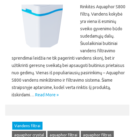
Rinkitės Aquaphor S800
filtrą. Vandens kokybė
yra viena iš esminių
sveiko gyvenimo būdo
sudedamųjų dalių.
Šiuolaikiniai buitiniai
vandens filtravimo
sprendimai leidžia ne tik pagerinti vandens skonį, bet ir
užtikrinti geresnę sveikatą bei apsaugoti buitinius prietaisus
nuo gedimų. Vienas iš populiariausių pasirinkimų – Aquaphor
S800 vandens minkštinimo ir filtravimo sistema. Šiame
straipsnyje aptarsime, kodėl verta rinktis šį produktą,
išskirdami…
Read More »
Vandens filtrai
aquaphor crystal
aquaphor filtrai
aquaphor filtras