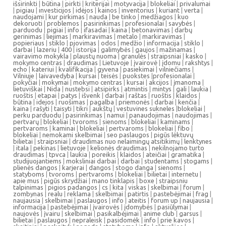
išsirinkti
|
būtina
|
pirkti
|
kriterijai
|
motyvacija
|
blokeliai
|
privalumai
|
pigiau
|
investicijos
|
idėjos
|
kainos
|
inventorius
|
kuriant
|
verta
|
naudojami
|
kur pirkimas
|
nauda
|
be tinko
|
medžiagos
|
kuo
dekoruoti
|
problemos
|
pasirinkimas
|
profesionalai
|
savybės
|
parduodu
|
pigiai
|
info
|
ifasadai
|
kaina
|
betonavimas
|
darbų
gerinimas
|
liejimas
|
markiravimas
|
metalo
|
markiravimas
|
popieriaus
|
stiklo
|
pjovimas
|
odos
|
medžio
|
informacija
|
stiklo
|
darbai
|
lazeriu
|
400
|
istorija
|
galimybės
|
gaujos
|
mažinamas
|
vairavimo mokykla
|
plaustų nuoma
|
granulės
|
straipsniai
|
kasko
|
mokymo centras
|
draudimas
|
Lietuvoje
|
įvairovė
|
įdomu
|
rakshtys
|
echo
|
kateriui
|
kvalifikacija
|
gyvena
|
pasiekimai
|
vilniečiams
|
Vilniuje
|
laivavedyba
|
kursai
|
teisės
|
puokstes
|
profesionalai
|
pokyčiai
|
mokymai
|
mokymo centras
|
kursai
|
akcijos
|
įmanoma
|
lietuviškai
|
Nida
|
nustebsi
|
atsipirks
|
atmintis
|
mintys
|
gali
|
laukia
|
ruoštis
|
etapai
|
patys
|
išvenk
|
darbai
|
raštas
|
ruoštis
|
klaidos
|
būtina
|
idejos
|
ruošimas
|
pagalba
|
priemonės
|
darbai
|
kenčia
|
kaina
|
rašyti
|
taisyti
|
tikri
|
aukštų
|
vestuvines sukneles
|
blokeliai
|
perku parduodu
|
pasirinkimas
|
namui
|
panaudojimas
|
naudojimas
|
pertvarų
|
blokeliai
|
tvoroms
|
sienoms
|
blokeliai
|
kaminams
|
pertvaroms
|
kaminai
|
blokeliai
|
pertvaroms
|
blokeliai
|
fibo
|
blokeliai
|
nemokami skelbimai
|
seo paslaugos
|
pigūs lėktuvų
bilietai
|
straipsniai
|
draudimas nuo nelaimingų atsitikimų
|
lenktynes
|
itala
|
pekinas
|
lietuvoje
|
kelionės draudimas
|
nekilnojamo turto
draudimas
|
tpvca
|
laukia
|
poreikis
|
klaidos
|
ateičiai
|
gramatika
|
studijuojantiems
|
moksliniai darbai
|
darbai
|
studentams
|
stogams
|
plienės dangos
|
karjerai
|
dangos
|
stogo danga
|
sienoms
|
statyboms
|
tvoroms
|
pertvaroms
|
blokeliai
|
bilietai
|
internetu
|
apie mus
|
pigūs skrydžiai
|
mano tinklapis
|
boxe
|
straipsniu
talpinimas
|
pigios padangos
|
cs
|
kita
|
viskas
|
skelbimai
|
forum
|
zombynas
|
realu
|
reklama
|
skelbimai
|
patirtis
|
pastebėjimai
|
frag
|
naujausia
|
skelbimai
|
paslaugos
|
info
|
ateitis
|
forum up
|
naujausia
|
informacija
|
pastebėjimai
|
įvairovės
|
įdomybės
|
pasiūlymai
|
naujovės
|
įvairu
|
skelbimai
|
pasikalbėjimai
|
anime club
|
garsus
|
bilietai
|
paslaugos
|
nepraleisk
|
pasidomėk
|
info
|
prie kavos
|