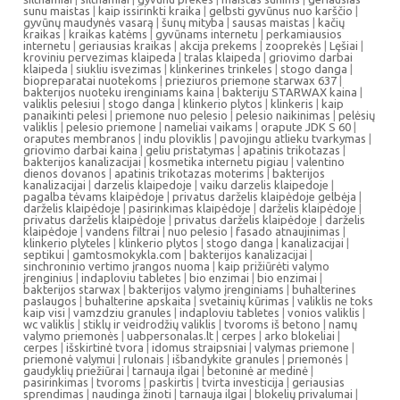
sunu maistas
|
kaip issirinkti kraika
|
gelbsti gyvūnus nuo karščio
|
gyvūnų maudynės vasarą
|
šunų mityba
|
sausas maistas
|
kačių
kraikas
|
kraikas katėms
|
gyvūnams internetu
|
perkamiausios
internetu
|
geriausias kraikas
|
akcija prekems
|
zooprekės
|
Lęšiai
|
kroviniu pervezimas klaipeda
|
tralas klaipeda
|
griovimo darbai
klaipeda
|
siukliu isvezimas
|
klinkerines trinkeles
|
stogo danga
|
biopreparatai nuotekoms
|
prieziuros priemone starwax 637
|
bakterijos nuoteku irenginiams kaina
|
bakteriju STARWAX kaina
|
valiklis pelesiui
|
stogo danga
|
klinkerio plytos
|
klinkeris
|
kaip
panaikinti pelesi
|
priemone nuo pelesio
|
pelesio naikinimas
|
pelėsių
valiklis
|
pelesio priemone
|
nameliai vaikams
|
orapute JDK S 60
|
oraputes membranos
|
indu ploviklis
|
pavojingu atlieku tvarkymas
|
griovimo darbai kaina
|
geliu pristatymas
|
apatinis trikotazas
|
bakterijos kanalizacijai
|
kosmetika internetu pigiau
|
valentino
dienos dovanos
|
apatinis trikotazas moterims
|
bakterijos
kanalizacijai
|
darzelis klaipedoje
|
vaiku darzelis klaipedoje
|
pagalba tėvams klaipėdoje
|
privatus darželis klaipėdoje gelbėja
|
darželis klaipėdoje
|
pasirinkimas klaipėdoje
|
darželis klaipėdoje
|
privatus darželis klaipėdoje
|
privatus darželis klaipėdoje
|
darželis
klaipėdoje
|
vandens filtrai
|
nuo pelesio
|
fasado atnaujinimas
|
klinkerio plyteles
|
klinkerio plytos
|
stogo danga
|
kanalizacijai
|
septikui
|
gamtosmokykla.com
|
bakterijos kanalizacijai
|
sinchroninio vertimo įrangos nuoma
|
kaip prižiūrėti valymo
įrenginius
|
indaploviu tabletes
|
bio enzimai
|
bio enzimai
|
bakterijos starwax
|
bakterijos valymo įrenginiams
|
buhalterines
paslaugos
|
buhalterine apskaita
|
svetainių kūrimas
|
valiklis ne toks
kaip visi
|
vamzdziu granules
|
indaploviu tabletes
|
vonios valiklis
|
wc valiklis
|
stiklų ir veidrodžių valiklis
|
tvoroms iš betono
|
namų
valymo priemonės
|
uabpersonalas.lt
|
cerpes
|
arko blokeliai
|
cerpes
|
išskirtinė tvora
|
idomus straipsniai
|
valymas priemone
|
priemonė valymui
|
rulonais
|
išbandykite granules
|
priemonės
|
gaudyklių priežiūrai
|
tarnauja ilgai
|
betoninė ar medinė
|
pasirinkimas
|
tvoroms
|
paskirtis
|
tvirta investicija
|
geriausias
sprendimas
|
naudinga žinoti
|
tarnauja ilgai
|
blokelių privalumai
|