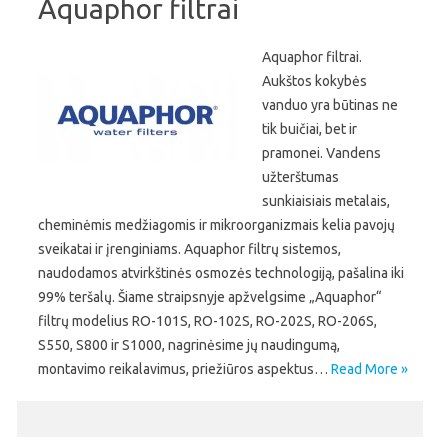
Aquaphor filtrai
Aquaphor filtrai.
Aukštos kokybės
vanduo yra būtinas ne
tik buičiai, bet ir
pramonei. Vandens
užterštumas
sunkiaisiais metalais,
cheminėmis medžiagomis ir mikroorganizmais kelia pavojų
sveikatai ir įrenginiams. Aquaphor filtrų sistemos,
naudodamos atvirkštinės osmozės technologiją, pašalina iki
99% teršalų. Šiame straipsnyje apžvelgsime „Aquaphor“
filtrų modelius RO-101S, RO-102S, RO-202S, RO-206S,
S550, S800 ir S1000, nagrinėsime jų naudingumą,
montavimo reikalavimus, priežiūros aspektus…
Read More »