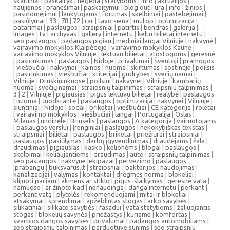
skaitiniai
|
paskaityk
|
negeda
|
statyboms
|
info
|
aktualijos
|
naujienos
|
pranešimai
|
paskaitymui
|
blog out
|
ura
|
info
|
žinios
|
pasidomėjimui
|
lankytojams
|
forumas
|
skelbimai
|
pastebėjimai
|
pasiūlymai
|
33
|
78
|
72
|
rar
|
tavo siena
|
mutop
|
optimizacija
|
patarimai
|
paslaugos
|
straipsniai
|
patirtis
|
bendras
|
galerija
|
images
|
tv
|
archyvas
|
gallery
|
internetu
|
keltu bilietai internetu
|
seo paslaugos
|
padangos pigiau
|
mediniai langai Vilniuje
|
nakvynė
|
vairavimo mokyklos Klaipėdoje
|
vairavimo mokyklos Kaune
|
vairavimo mokyklos Vilniuje
|
lektuvu bilietai
|
atostogoms
|
geresnė
|
pasirinkimas
|
paslaugos
|
Nidoje
|
privalumai
|
Šventoji
|
pramogos
|
viešbučiai
|
nakvynei
|
kainos
|
nuoma
|
skirtumas
|
sostinėje
|
poilsis
|
pasirinkimas
|
viešbučiai
|
kriterijai
|
gudrybės
|
svečių namai
|
Vilniuje
|
Druskininkuose
|
poilsiui
|
nakvynei
|
Vilniuje
|
kambarių
nuoma
|
svečių namai
|
straipsnių talpinimas
|
straipsniu talpinimas
|
3
|
2
|
Vilniuje
|
pigiausias
|
pigus lektuvu bilietai
|
realybė
|
paslaugos
|
nuoma
|
Juodkrantė
|
paslaugos
|
optimizacija
|
nakvynei
|
Vilniuje
|
siuntiniai
|
Nidoje
|
sodai
|
briketai
|
viešbučiai
|
CE kategorija
|
roletai
|
vairavimo mokyklos
|
viešbučiai
|
langai
|
Portugalija
|
Oslas
|
Milanas
|
undinėlė
|
Briuselis
|
paslaugos
|
A kategorija
|
vairuotojams
|
paslaugos verslui
|
įrenginiai
|
paslaugos
|
nekokybiškas tekstas
|
straipsniai
|
bilietai
|
paslaugos
|
briketai
|
priežiūrai
|
straipsniai
|
paslaugos
|
pasiūlymas
|
darbų įgyvendinimas
|
draudėjams
|
žala
|
draudimas
|
pigiausias
|
kasko
|
kelionėms
|
blogai
|
paslaugos
|
skelbimai
|
keliaujantiems
|
draudimas
|
auto
|
straipsnių talpinimas
|
seo paslaugos
|
nakvyne
|
ekipazai
|
pervezimo
|
paslaugos
|
prabangu
|
buksvarus.lt
|
straipsniai
|
bakterijos
|
naudojimas
|
kanalizacijai
|
valymas
|
kontaktai
|
drėgmės norma
|
blokeliai
|
klijuoti pačiam
|
akmens ar stiklo
|
pigus išlaikymas
|
geresnė vata
|
namuose
|
ar žinote kad
|
nenaudinga
|
danga internetu
|
perkant
|
perkant vatą
|
plytelės
|
rekomenduojami
|
mitai ir blokeliai
|
atsakymai
|
sprendimai
|
apželdintas stogas
|
arko savybės
|
silikatiniai
|
silikato savybės
|
fasadui
|
vata statyboms
|
žaliuojantis
stogas
|
blokelių savynės
|
priežastys
|
kuriame
|
komfortas
|
svarbios dangos savybės
|
privalumai
|
padangos automobiliams
|
seo straipsniu talpinimas
|
parduotuve sunims
|
seo straipsniu