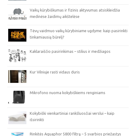
Vaikų kūrybiškumas ir fizinis aktyvumas atsiskleidžia
medinėse žaidimų aikštelėse
Tėvų vaidmuo vaikų kūrybiniame ugdyme: kaip pasirinkti
tinkamiausią būrelį?
Kaklaraiščio pasirinkimas – stilius ir medžiagos
Kur Vilniuje rasti vidaus duris
Mikrofono nuoma kokybiškiems renginiams
Kokybiški vienkartiniai rankšluosčiai verslui – kaip
išsirinkti
Rinkitės Aquaphor S800 filtrą – 5 svarbios priežastys