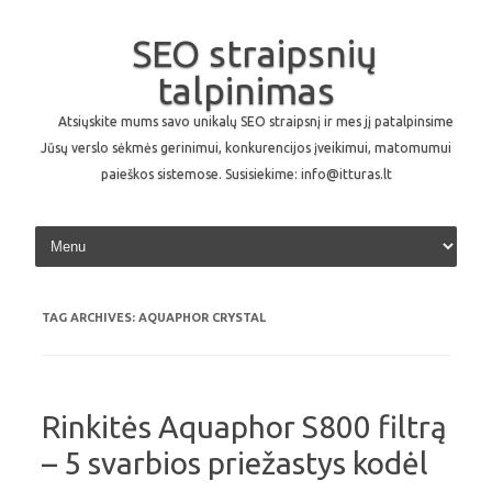
SEO straipsnių
talpinimas
Atsiųskite mums savo unikalų SEO straipsnį ir mes jį patalpinsime
Jūsų verslo sėkmės gerinimui, konkurencijos įveikimui, matomumui
paieškos sistemose. Susisiekime: info@itturas.lt
Skip to content
TAG ARCHIVES:
AQUAPHOR CRYSTAL
Rinkitės Aquaphor S800 filtrą
– 5 svarbios priežastys kodėl