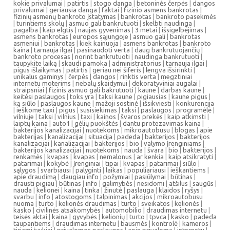
kokie privalumai
|
patirtis
|
stogo danga
|
betoninės čerpės
|
dangos
privalumai
|
geriausia danga
|
faktai
|
fizinio asmens bankrotas
|
fizinių asmenų bankroto įstatymas
|
bankrotas
|
bankroto pasekmės
|
turintiems skolų
|
asmuo gali bankrutuoti
|
skelbti naudinga
|
pagalba
|
kaip elgtis
|
naujas gyvenimas
|
3 metai
|
išsigelbėjimas
|
asmens bankrotas
|
europos sąjungoje
|
asmuo gali
|
bankrotas
asmeniui
|
bankrotas
|
kiek kainuoja
|
asmens bankrotas
|
bankroto
kaina
|
tarnauja ilgai
|
pasinaudoti verta
|
daug bankrutuojančių
|
bankroto procesas
|
norint bankrutuoti
|
naudinga bankrutuoti
|
taupykite laiką
|
skaudi pamoka
|
administratorius
|
tarnauja ilgai
|
pigus išlaikymas
|
patirtis
|
geriau nei šiferis
|
lengva išsirinkti
|
unikalus gaminys
|
čerpės
|
dangos
|
rinktis verta
|
megztiniai
internetu moterims
|
riebalų skaidymui
|
dekoratyviniai augalai
|
straipsniai
|
fizinis asmuo gali bakrutuoti
|
kaune
|
darbas kaune
|
keitėsi paslaugos
|
toks yra
|
taksi kaune
|
pigiausias
|
kaune pigus
|
ką siūlo
|
paslaugos kaune
|
mažoji sostinė
|
išsikviesti
|
konkurencija
|
ieškome taxi
|
pigus
|
susisiekimas
|
taksi
|
paslaugos
|
programėlė
|
vilniuje
|
taksi
|
vilnius
|
taxi
|
kainos
|
švaros prekės
|
kaip atkimsti
|
laiptų kaina
|
auto1
|
gėlių puokštės
|
dantu protezavimas kaina
|
bakterijos kanalizacijai
|
nuotekoms
|
mikroautobusu
|
blogas
|
apie
bakterijas
|
kanalizacijai
|
situacija
|
padeda
|
bakterijos
|
bakterijos
kanalizacijai
|
kanalizacijai
|
bakterijos
|
bio
|
valymo įrenginiams
|
bakterijos kanalizacijai
|
nuotekoms
|
nauda
|
švara
|
bio
|
bakterijos
|
renkamės
|
kvapas
|
kvapas
|
nemalonus
|
ar kenkia
|
kaip atsikratyti
|
patarimai
|
kokybė
|
įrenginiai
|
tipai
|
kvapas
|
patarimai
|
siūlo
|
sąlygos
|
svarbiausi
|
palyginti
|
laikas
|
populiariausi
|
ieškantiems
|
apie draudimą
|
daugiau info
|
požymiai
|
pasiūlymai
|
būtinas
|
drausti pigiau
|
būtinas
|
info
|
galimybės
|
nesidomi
|
atšilus
|
saugūs
|
nauda
|
kelionei
|
kaina
|
tinka
|
žinutė
|
paslauga
|
klaidos
|
ryšys
|
svarbu
|
info
|
atostogoms
|
talpinimas
|
akcijos
|
mikroautobusu
nuoma
|
turto
|
kelionės draudimas
|
turto
|
sveikatos
|
kelionės
|
kasko
|
civilinės atsakomybės
|
automobilio
|
draudimas internetu
|
teisės aktai
|
kaina
|
gyvybės
|
kelionių
|
turto
|
tpvca
|
kasko
|
padeda
taupantiems
|
draudimas internetu
|
bausmės
|
kontrolė
|
kameros
|