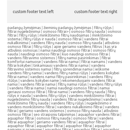
custom footer text left
custom footer text right
padangų žymėjimas
|
žieminių padangų žymėjimas
|
filtrų rūšys
|
filtrai nugeležinimui
|
osmoso filtrai> |
osmoso filtrų nauda
|
osmoso
filtrai
|
filtrų rūšys
|
minkštinimo filtrų naudojimas
|
minkštinimo
sistema
|
filtrų rūšys ir nauda
|
osmoso filtrai
|
vandens filtrai
nukalkinimui
|
vandens filtrų nauda
|
osmoso filtrų nauda
|
atbulinio
osmoso filtrai
|
filtrų rūšys
|
apie geriamo vandens filtrus
|
kas yra
atbulinis osmosas
|
namui naudingi osmoso filtrai
|
osmoso filtrų
nauda
|
naudingi osmoso filtrai
|
kuo naudingi osmoso filtrai
|
vandens filtravimo sistemos
|
filtrų namui pasirinkimas
|
filtrai
komfortui namuose
|
vandens filtrai namui
|
filtrai namams
|
vandens
filtrai kokybei
|
tinkamiausi vandens filtrai namui
|
vandens
filtravimo sistemos namui
|
filtrų sprendimai namui
|
ieškome
vandens filtrų namui
|
vandens filtrų namui rūšys
|
vandens kokybei
filtrai namui
|
vandens namui filtrų pasirinkimas
|
vandens filtrų
rtūšys
|
vandens kokybei name
|
rekomenduojami vandens filtrai
namui
|
vandens filtrai namui
|
filtrų namui rūšys
|
vandens filtrų rūšys
|
vandens filtrai namui
|
namui naudingi osmoso filtrai
|
namui
geriausi osmoso filtrai
|
filtrai namui
|
vandens filtrų nauda
|
filtrų
rūšys ir nauda
|
vandens filtrų rūšys
|
vandens minkštinimo filtrai
|
nugeležinimo filtrų nauda
|
vandens filtrai nugeležinimui
|
vandens
minkštinimo filtrų nauda
|
vandens filtrų rūšys
|
nugeležinimo ir
vandens monkštinimo filtrai
|
vandens nukalkinimo filtrai
|
vandens
filtrai
|
geriamo vandens sistemos
|
osmoso filtrų nauda
|
atbulinio
osmoso filtrai
|
seo straipsniu talpinimas
|
aquaphor vandens filtrai
|
aquaphor filtrai
|
osmoso filtrų nauda
|
osmoso filtrai
|
vandens
filtrai aquaphor
|
geriamo vandens filtrai
|
aquaphor filtrai
|
aquaphor filtrai
|
aquaphor filtrai
|
aquaphor filtrai
|
aquaphor
namams ir pramonei
|
aquaphor filtrai
|
aquaphor filtrai
|
aquaphor