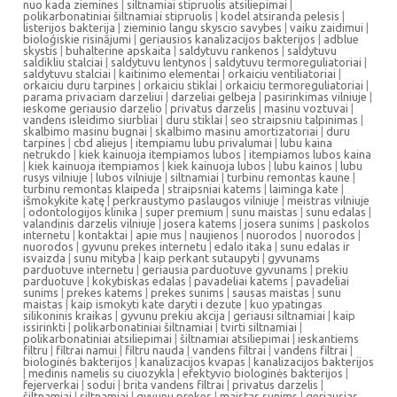
nuo kada ziemines
|
siltnamiai stipruolis atsiliepimai
|
polikarbonatiniai šiltnamiai stipruolis
|
kodel atsiranda pelesis
|
listerijos bakterija
|
zieminio langu skyscio savybes
|
vaiku zaidimui
|
bioloģiskie risinājumi
|
geriausios kanalizacijos bakterijos
|
adblue
skystis
|
buhalterine apskaita
|
saldytuvu rankenos
|
saldytuvu
saldikliu stalciai
|
saldytuvu lentynos
|
saldytuvu termoreguliatoriai
|
saldytuvu stalciai
|
kaitinimo elementai
|
orkaiciu ventiliatoriai
|
orkaiciu duru tarpines
|
orkaiciu stiklai
|
orkaiciu termoreguliatoriai
|
parama privaciam darzeliui
|
darzeliai gelbeja
|
pasirinkimas vilniuje
|
ieskome geriausio darzelio
|
privatus darzelis
|
masinu voztuvai
|
vandens isleidimo siurbliai
|
duru stiklai
|
seo straipsniu talpinimas
|
skalbimo masinu bugnai
|
skalbimo masinu amortizatoriai
|
duru
tarpines
|
cbd aliejus
|
itempiamu lubu privalumai
|
lubu kaina
netrukdo
|
kiek kainuoja itempiamos lubos
|
itempiamos lubos kaina
|
kiek kainuoja itempiamos
|
kiek kainuoja lubos
|
lubu kainos
|
lubu
rusys vilniuje
|
lubos vilniuje
|
siltnamiai
|
turbinu remontas kaune
|
turbinu remontas klaipeda
|
straipsniai katems
|
laiminga kate
|
išmokykite katę
|
perkraustymo paslaugos vilniuje
|
meistras vilniuje
|
odontologijos klinika
|
super premium
|
sunu maistas
|
sunu edalas
|
valandinis darzelis vilniuje
|
josera katems
|
josera sunims
|
paskolos
internetu
|
kontaktai
|
apie mus
|
naujienos
|
nuorodos
|
nuorodos
|
nuorodos
|
gyvunu prekes internetu
|
edalo itaka
|
sunu edalas ir
isvaizda
|
sunu mityba
|
kaip perkant sutaupyti
|
gyvunams
parduotuve internetu
|
geriausia parduotuve gyvunams
|
prekiu
parduotuve
|
kokybiskas edalas
|
pavadeliai katems
|
pavadeliai
sunims
|
prekes katems
|
prekes sunims
|
sausas maistas
|
sunu
maistas
|
kaip ismokyti kate daryti i dezute
|
kuo ypatingas
silikoninis kraikas
|
gyvunu prekiu akcija
|
geriausi siltnamiai
|
kaip
issirinkti
|
polikarbonatiniai šiltnamiai
|
tvirti siltnamiai
|
polikarbonatiniai atsiliepimai
|
šiltnamiai atsiliepimai
|
ieskantiems
filtru
|
filtrai namui
|
filtru nauda
|
vandens filtrai
|
vandens filtrai
|
biologinės bakterijos
|
kanalizacijos kvapas
|
kanalizacijos bakterijos
|
medinis namelis su ciuozykla
|
efektyvio biologinės bakterijos
|
fejerverkai
|
sodui
|
brita vandens filtrai
|
privatus darzelis
|
šiltnamiai
|
siltnamiai
|
gyvunu prekes
|
maistas sunims
|
geriausias