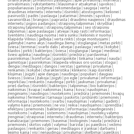
tiriami įvykiai
|
privalomos paslaugos
|
apie privalomą
|
internetu
|
privalomasis
|
vykstantiems
|
klausimai ir atsakymai
|
sąvokos
|
populiariausias
|
požymiai
|
rekomendacija
|
saugoja
|
verta
|
draudimas internetu
|
internetu
|
išsirinkti
|
atostogoms
|
kelionei
|
pasiruošti
|
padės
|
paslauga
|
patarimai
|
žmonės
|
sąvokos
|
savanoriškas
|
brangios
|
paprasta
|
draudimo naujienos
|
draudimas
internetu
|
pigios padangos
|
straipsnių talpinimas
|
skrydžiai
|
straipsnių talpinimas
|
straipsnių talpinimas
|
seo straipsniu
talpinimas
|
apie paslaugas
|
atvejai
|
kaip rasti
|
informacija
|
šventėms
|
naudinga nuoma
|
nėra sunku
|
kelionės ir nuoma
|
Klaipėda-Vilnius
|
gelbėja
|
verta rinkti
|
stoge montuojami
|
galimybė
|
namo akys
|
naudinga žiemą
|
stoglangiai
|
metas pirkti
|
šviesa
|
terminai
|
svarbi dalis
|
atvejai
|
paslauga
|
verta
|
kokybė
|
klaidos
|
pirkti
|
bakterijos
|
šviesa
|
stoglangiai
|
langai
|
mediniai
|
šviesi aplinka
|
naudinga
|
išsirinkti
|
priežiūra
|
pardavimai
|
pasirinkimas
|
komfortas
|
pasirūpinkite
|
tinkama
|
namui
|
nauda
|
gamintojai
|
pasirinkimas
|
klaipeda vilniaus oro uostas
|
stogui
|
dengia
|
medžiagos
|
dangos
|
verstas
|
gaminiai
|
privalumai
|
renkamės
|
kokybė
|
charakteristika
|
klinkerio
|
kaip išsirinkti
|
klojimas
|
įsigyti
|
apie dangas
|
naudinga
|
populiari
|
daugiau
šviesos
|
šviesa
|
įtakoja
|
įsigyti
|
po egle
|
privalumai
|
informacija
|
nepirkčiau
|
renkantis
|
naudinga
|
pirkti
|
jaukumas
|
privalumai
|
prieš darbus
|
išsirinkti
|
bakterijos
|
talpinimas
|
bio bakterijos
|
naikinimas
|
kvapai
|
naikinimas
|
kaina
|
kova
|
naudojimas
|
įrenginiams
|
naudingos
|
nuotekoms
|
priežiūra
|
priemonės
|
kvapų
naikinimui
|
fermentai
|
tarnauja
|
paskirtis
|
prižiūrėti
|
priemonės
|
informacija
|
nuotekoms
|
svarbu
|
naudojimas
|
valymui
|
gadinti
|
valymo kaina
|
priemonės
|
ne visi
|
reikia
|
naudojamos
|
sprendžia
|
efektyvu
|
priemonės
|
bakterijos
|
informacija
|
naudingesnės
|
nuotekoms
|
valymas
|
sistemoms
|
naudojimas
|
nuotekų valymo
įrenginiai
|
straipsniai
|
internetu
|
draudimas
|
internetu
|
bakterijos
kanalizacijai
|
priemones
|
baseinai
|
biologinės
|
nauda
|
priežiūra
|
priemonės
|
skirtos valyti
|
valymui
|
barzdai
|
pc paieškos
|
vežimo
paslaugos
|
renkantis
|
geriau
|
medžiagos ir įrankiai
|
darbams
|
liejimo kaina
|
visi
|
nenaudinga
|
privalumai
|
skelbimai
|
paieškos
|