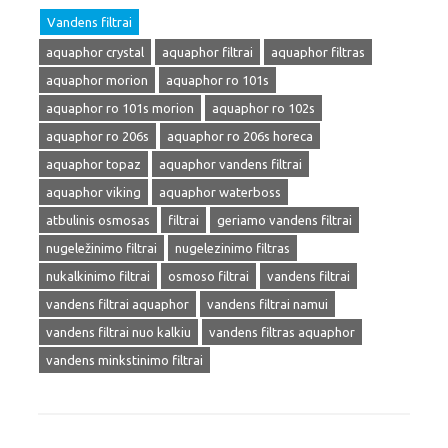
Vandens filtrai
aquaphor crystal
aquaphor filtrai
aquaphor filtras
aquaphor morion
aquaphor ro 101s
aquaphor ro 101s morion
aquaphor ro 102s
aquaphor ro 206s
aquaphor ro 206s horeca
aquaphor topaz
aquaphor vandens filtrai
aquaphor viking
aquaphor waterboss
atbulinis osmosas
filtrai
geriamo vandens filtrai
nugeležinimo filtrai
nugelezinimo filtras
nukalkinimo filtrai
osmoso filtrai
vandens filtrai
vandens filtrai aquaphor
vandens filtrai namui
vandens filtrai nuo kalkiu
vandens filtras aquaphor
vandens minkstinimo filtrai