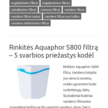
nugeležinimo filtrai
nugelezinimo filtras
nukalkinimo filtrai
osmoso filtrai
vandens filtrai
vandens filtrai namui
vandens filtrai nuo kalkiu
vandens minkstinimo filtrai
Rinkitės Aquaphor S800 filtrą
– 5 svarbios priežastys kodėl
Rinkitės Aquaphor S800
filtrą. Vandens kokybė
yra viena iš esminių
sveiko gyvenimo būdo
sudedamųjų dalių.
Šiuolaikiniai buitiniai
vandens filtravimo
sprendimai leidžia ne tik pagerinti vandens skonį, bet ir