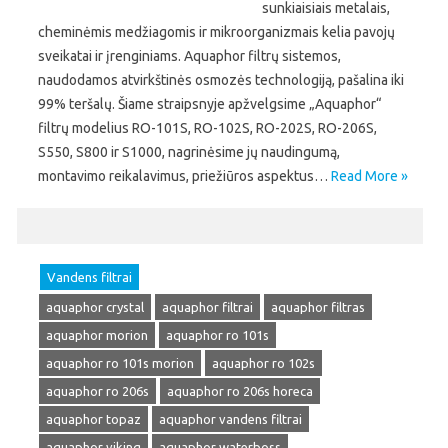
sunkiaisiais metalais,
cheminėmis medžiagomis ir mikroorganizmais kelia pavojų
sveikatai ir įrenginiams. Aquaphor filtrų sistemos,
naudodamos atvirkštinės osmozės technologiją, pašalina iki
99% teršalų. Šiame straipsnyje apžvelgsime „Aquaphor“
filtrų modelius RO-101S, RO-102S, RO-202S, RO-206S,
S550, S800 ir S1000, nagrinėsime jų naudingumą,
montavimo reikalavimus, priežiūros aspektus…
Read More »
Vandens filtrai
aquaphor crystal
aquaphor filtrai
aquaphor filtras
aquaphor morion
aquaphor ro 101s
aquaphor ro 101s morion
aquaphor ro 102s
aquaphor ro 206s
aquaphor ro 206s horeca
aquaphor topaz
aquaphor vandens filtrai
aquaphor viking
aquaphor waterboss