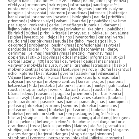
valymo kaina
|
priemonės
|
ne visi
|
reikia
|
naudojamos
|
sprendžia
|
efektyvu
|
priemonės
|
bakterijos
|
informacija
|
naudingesnės
|
nuotekoms
|
valymas
|
sistemoms
|
naudojimas
|
nuotekų valymo
įrenginiai
|
straipsniai
|
internetu
|
draudimas
|
internetu
|
bakterijos
kanalizacijai
|
priemones
|
baseinai
|
biologinės
|
nauda
|
priežiūra
|
priemonės
|
skirtos valyti
|
valymui
|
barzdai
|
pc paieškos
|
vežimo
paslaugos
|
renkantis
|
geriau
|
medžiagos ir įrankiai
|
darbams
|
liejimo kaina
|
visi
|
nenaudinga
|
privalumai
|
skelbimai
|
paieškos
|
išsirinkti
|
būtina
|
pirkti
|
kriterijai
|
motyvacija
|
blokeliai
|
privalumai
|
pigiau
|
investicijos
|
idėjos
|
kainos
|
inventorius
|
kuriant
|
verta
|
naudojami
|
kur pirkimas
|
nauda
|
be tinko
|
medžiagos
|
kuo
dekoruoti
|
problemos
|
pasirinkimas
|
profesionalai
|
savybės
|
parduodu
|
pigiai
|
info
|
ifasadai
|
kaina
|
betonavimas
|
darbų
gerinimas
|
liejimas
|
markiravimas
|
metalo
|
markiravimas
|
popieriaus
|
stiklo
|
pjovimas
|
odos
|
medžio
|
informacija
|
stiklo
|
darbai
|
lazeriu
|
400
|
istorija
|
galimybės
|
gaujos
|
mažinamas
|
vairavimo mokykla
|
plaustų nuoma
|
granulės
|
straipsniai
|
kasko
|
mokymo centras
|
draudimas
|
Lietuvoje
|
įvairovė
|
įdomu
|
rakshtys
|
echo
|
kateriui
|
kvalifikacija
|
gyvena
|
pasiekimai
|
vilniečiams
|
Vilniuje
|
laivavedyba
|
kursai
|
teisės
|
puokstes
|
profesionalai
|
pokyčiai
|
mokymai
|
mokymo centras
|
kursai
|
akcijos
|
įmanoma
|
lietuviškai
|
Nida
|
nustebsi
|
atsipirks
|
atmintis
|
mintys
|
gali
|
laukia
|
ruoštis
|
etapai
|
patys
|
išvenk
|
darbai
|
raštas
|
ruoštis
|
klaidos
|
būtina
|
idejos
|
ruošimas
|
pagalba
|
priemonės
|
darbai
|
kenčia
|
kaina
|
rašyti
|
taisyti
|
tikri
|
aukštų
|
vestuvines sukneles
|
blokeliai
|
perku parduodu
|
pasirinkimas
|
namui
|
panaudojimas
|
naudojimas
|
pertvarų
|
blokeliai
|
tvoroms
|
sienoms
|
blokeliai
|
kaminams
|
pertvaroms
|
kaminai
|
blokeliai
|
pertvaroms
|
blokeliai
|
fibo
|
blokeliai
|
nemokami skelbimai
|
seo paslaugos
|
pigūs lėktuvų
bilietai
|
straipsniai
|
draudimas nuo nelaimingų atsitikimų
|
lenktynes
|
itala
|
pekinas
|
lietuvoje
|
kelionės draudimas
|
nekilnojamo turto
draudimas
|
tpvca
|
laukia
|
poreikis
|
klaidos
|
ateičiai
|
gramatika
|
studijuojantiems
|
moksliniai darbai
|
darbai
|
studentams
|
stogams
|
plienės dangos
|
karjerai
|
dangos
|
stogo danga
|
sienoms
|
statyboms
|
tvoroms
|
pertvaroms
|
blokeliai
|
bilietai
|
internetu
|