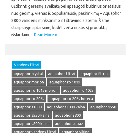
užtikrinti geresnę sveikatą bei apsaugoti buitinius prietaisus
nuo gedimų. Vienas iš populiariausių pasirinkimų – Aquaphor
S800 vandens minkštinimo ir filtravimo sistema. Šiame
straipsnyje aptarsime, kodėl verta rinktis šį produktą,
išskirdami…
Read More »
Vandens filtrai
aquaphor crystal
aquaphor filtrai
aquaphor filtras
aquaphor morion
aquaphor ro 101s
aquaphor ro 101s morion
aquaphor ro 102s
aquaphor ro 206s
aquaphor ro 206s horeca
aquaphor s1000
aquaphor s1000 kaina
aquaphor s550
aquaphor s550 kaina
aquaphor s800
aquaphor s800 kaina
aquaphor topaz
aquaphor vandens filtrai
aquaphor viking