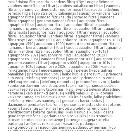
minkštinimo filtrų nauda
|
vandens filtrų rūšys
|
nugeležinimo ir
vandens monkštinimo filtrai
|
vandens nukalkinimo filtrai
|
vandens
filtrai
|
geriamo vandens sistemos
|
osmoso filtrų nauda
|
atbulinio
osmoso filtrai
|
seo straipsniu talpinimas
|
aquaphor vandens filtrai
|
aquaphor filtrai
|
osmoso filtrų nauda
|
osmoso filtrai
|
vandens
filtrai aquaphor
|
geriamo vandens filtrai
|
aquaphor filtrai
|
aquaphor filtrai
|
aquaphor filtrai
|
aquaphor filtrai
|
aquaphor
namams ir pramonei
|
aquaphor filtrai
|
aquaphor filtrai
|
aquaphor
filtrų nauda
|
aquaphor filtrai
|
aquapgor filtrai ir nauda
|
aquaphor
filtrai
|
aquaphor filtrai
|
vandens filtrai
|
aquaphor filtrai
|
vandens
filtru rusys
|
aquaphor s800
|
aquaphor ro-101s
|
aquaphor ro-102s
|
aquapgor s550
|
aquaphor s1000
|
namui ir biurui aquaphor filtrai
|
namams ir biurui aquaphor filtrai
|
kodel aquaphor filtrai
|
aquaphor
filtrai
|
vandens filtrai
|
aquaphor filtrai
|
aquaphor ro-101s
|
aquaphor ro-202s
|
aquaphor ro-102s
|
aquaphor ro-202s
|
aquaphor ro-206s
|
vandens filtrai
|
aquaphor s800
|
aquaphor s550
|
geriamo vandens filtrai
|
aquaphor s1000
|
aquaphor ro 101s
|
aquaphor 102s
|
aquaphor ro 202s
|
aquaphor ro 206s
|
vandens
minkstinimo filtrai
|
nugeležinimo filtrai
|
pelesio kvapa galima
panaikinti
|
priemone nuo voru
|
lauko kubilai pardavimui
|
priemonė
nuo vorų
|
telefonų remontas
|
kas yra seo
|
priemone nuo voru
|
telefonų remontas
|
telefonų remontas
|
priemonė nuo vorų
|
lauko
kubilai pardavimui
|
seo straipsniu talpinimas
|
geriausias pelėsio
valiklis
|
seo straipsniu talpinimas
|
kaip isvengti pelesio atsiradimo
namuose
|
kaip išsirinkti geriausią valiklį pelėsiui
|
puiki dovana
vaikams
|
smagiam žaidimui kieme
|
aikštelės vaikų laiko praleidimui
|
telefonų remontas naudingas
|
geriausias kaciu kraikas
|
dazniausiai gendantys telefonai
|
geriausias maistas sterilizuotoms
katėms
|
padangų žymėjimas
|
mobiliųjų telefonų remontas
|
sterilizuotoms katėms geriausias
|
kiek kainuoja kubilai
|
dažnai
gendantys telefonai
|
geriausias vonios valiklis
|
elektromobiliu
ikrovimo stoteliu pletra lietuvoje
|
lietuvoje daugeja stoteliu
|
padangų žymėjimas reikalingas
|
vasarinės padangos
elektromobiliams
|
naudingas žieminių padangų žymėjimas
|
kuo