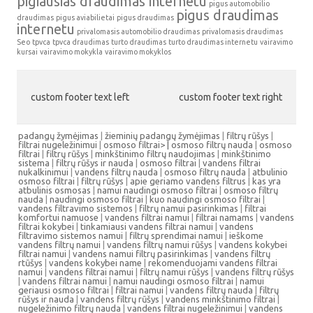
pigiausias draudimas internetu
pigus automobilio
pigus draudimas
draudimas
pigus aviabilietai
pigus draudimas
internetu
privalomasis automobilio draudimas
privalomasis draudimas
Seo
tpvca
tpvca draudimas
turto draudimas
turto draudimas internetu
vairavimo
kursai
vairavimo mokykla
vairavimo mokyklos
custom footer text left
custom footer text right
padangų žymėjimas
|
žieminių padangų žymėjimas
|
filtrų rūšys
|
filtrai nugeležinimui
|
osmoso filtrai> |
osmoso filtrų nauda
|
osmoso
filtrai
|
filtrų rūšys
|
minkštinimo filtrų naudojimas
|
minkštinimo
sistema
|
filtrų rūšys ir nauda
|
osmoso filtrai
|
vandens filtrai
nukalkinimui
|
vandens filtrų nauda
|
osmoso filtrų nauda
|
atbulinio
osmoso filtrai
|
filtrų rūšys
|
apie geriamo vandens filtrus
|
kas yra
atbulinis osmosas
|
namui naudingi osmoso filtrai
|
osmoso filtrų
nauda
|
naudingi osmoso filtrai
|
kuo naudingi osmoso filtrai
|
vandens filtravimo sistemos
|
filtrų namui pasirinkimas
|
filtrai
komfortui namuose
|
vandens filtrai namui
|
filtrai namams
|
vandens
filtrai kokybei
|
tinkamiausi vandens filtrai namui
|
vandens
filtravimo sistemos namui
|
filtrų sprendimai namui
|
ieškome
vandens filtrų namui
|
vandens filtrų namui rūšys
|
vandens kokybei
filtrai namui
|
vandens namui filtrų pasirinkimas
|
vandens filtrų
rtūšys
|
vandens kokybei name
|
rekomenduojami vandens filtrai
namui
|
vandens filtrai namui
|
filtrų namui rūšys
|
vandens filtrų rūšys
|
vandens filtrai namui
|
namui naudingi osmoso filtrai
|
namui
geriausi osmoso filtrai
|
filtrai namui
|
vandens filtrų nauda
|
filtrų
rūšys ir nauda
|
vandens filtrų rūšys
|
vandens minkštinimo filtrai
|
nugeležinimo filtrų nauda
|
vandens filtrai nugeležinimui
|
vandens