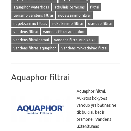
aquaphor waterboss
atbulinis osmosas
filtrai
geriamo vandens filtrai
nugeležinimo filtrai
nugelezinimo filtras
nukalkinimo filtrai
osmoso filtrai
vandens filtrai
vandens filtrai aquaphor
vandens filtrai namui
vandens filtrai nuo kalkiu
vandens filtras aquaphor
vandens minkstinimo filtrai
Aquaphor filtrai
Aquaphor filtrai.
Aukštos kokybės
vanduo yra būtinas ne
tik buičiai, bet ir
pramonei. Vandens
užterštumas