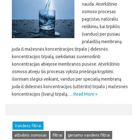
nauda. Atvirkštinio
osmoso procesas
pagrįstas natūraliu
reiškiniu, kai tirpiklis
(vanduo) per pusiau
pralaidžią membraną
juda iš mažesnės koncentracijos tirpalo į didesnės
koncentracijos tirpalą, siekdamas suvienodinti
koncentracijas abiejose membranos pusėse. Atvirkštinio
osmoso atveju šis procesas vyksta priešinga kryptimi:
išoriniam slėgiui veikiant, vanduo per specialią membraną
juda iš didesnės koncentracijos (užteršto) tirpalo į mažesnės
koncentracijos (švarų) tirpalą.…
Read More »
Vandens filtrai
atbulinis osmosas
filtrai
geriamo vandens filtrai