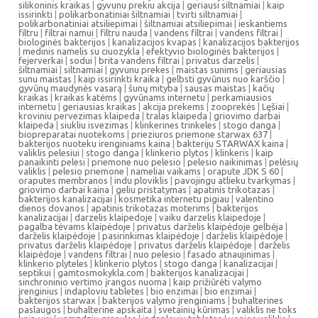
silikoninis kraikas
|
gyvunu prekiu akcija
|
geriausi siltnamiai
|
kaip
issirinkti
|
polikarbonatiniai šiltnamiai
|
tvirti siltnamiai
|
polikarbonatiniai atsiliepimai
|
šiltnamiai atsiliepimai
|
ieskantiems
filtru
|
filtrai namui
|
filtru nauda
|
vandens filtrai
|
vandens filtrai
|
biologinės bakterijos
|
kanalizacijos kvapas
|
kanalizacijos bakterijos
|
medinis namelis su ciuozykla
|
efektyvio biologinės bakterijos
|
fejerverkai
|
sodui
|
brita vandens filtrai
|
privatus darzelis
|
šiltnamiai
|
siltnamiai
|
gyvunu prekes
|
maistas sunims
|
geriausias
sunu maistas
|
kaip issirinkti kraika
|
gelbsti gyvūnus nuo karščio
|
gyvūnų maudynės vasarą
|
šunų mityba
|
sausas maistas
|
kačių
kraikas
|
kraikas katėms
|
gyvūnams internetu
|
perkamiausios
internetu
|
geriausias kraikas
|
akcija prekems
|
zooprekės
|
Lęšiai
|
kroviniu pervezimas klaipeda
|
tralas klaipeda
|
griovimo darbai
klaipeda
|
siukliu isvezimas
|
klinkerines trinkeles
|
stogo danga
|
biopreparatai nuotekoms
|
prieziuros priemone starwax 637
|
bakterijos nuoteku irenginiams kaina
|
bakteriju STARWAX kaina
|
valiklis pelesiui
|
stogo danga
|
klinkerio plytos
|
klinkeris
|
kaip
panaikinti pelesi
|
priemone nuo pelesio
|
pelesio naikinimas
|
pelėsių
valiklis
|
pelesio priemone
|
nameliai vaikams
|
orapute JDK S 60
|
oraputes membranos
|
indu ploviklis
|
pavojingu atlieku tvarkymas
|
griovimo darbai kaina
|
geliu pristatymas
|
apatinis trikotazas
|
bakterijos kanalizacijai
|
kosmetika internetu pigiau
|
valentino
dienos dovanos
|
apatinis trikotazas moterims
|
bakterijos
kanalizacijai
|
darzelis klaipedoje
|
vaiku darzelis klaipedoje
|
pagalba tėvams klaipėdoje
|
privatus darželis klaipėdoje gelbėja
|
darželis klaipėdoje
|
pasirinkimas klaipėdoje
|
darželis klaipėdoje
|
privatus darželis klaipėdoje
|
privatus darželis klaipėdoje
|
darželis
klaipėdoje
|
vandens filtrai
|
nuo pelesio
|
fasado atnaujinimas
|
klinkerio plyteles
|
klinkerio plytos
|
stogo danga
|
kanalizacijai
|
septikui
|
gamtosmokykla.com
|
bakterijos kanalizacijai
|
sinchroninio vertimo įrangos nuoma
|
kaip prižiūrėti valymo
įrenginius
|
indaploviu tabletes
|
bio enzimai
|
bio enzimai
|
bakterijos starwax
|
bakterijos valymo įrenginiams
|
buhalterines
paslaugos
|
buhalterine apskaita
|
svetainių kūrimas
|
valiklis ne toks