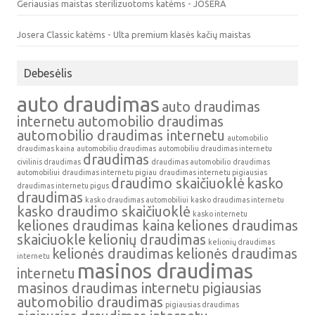
Geriausias maistas sterilizuotoms katėms - JOSERA
Josera Classic katėms - Ulta premium klasės kačių maistas
Debesėlis
auto draudimas
auto draudimas
internetu
automobilio draudimas
automobilio draudimas internetu
automobilio
draudimas kaina
automobiliu draudimas
automobiliu draudimas internetu
draudimas
civilinis draudimas
draudimas automobilio
draudimas
automobiliui
draudimas internetu pigiau
draudimas internetu pigiausias
draudimo skaičiuoklė
kasko
draudimas internetu pigus
draudimas
kasko draudimas automobiliui
kasko draudimas internetu
kasko draudimo skaičiuoklė
kasko internetu
keliones draudimas kaina
keliones draudimas
skaiciuokle
kelionių draudimas
kelionių draudimas
kelionės draudimas
kelionės draudimas
internetu
masinos draudimas
internetu
masinos draudimas internetu
pigiausias
automobilio draudimas
pigiausias draudimas