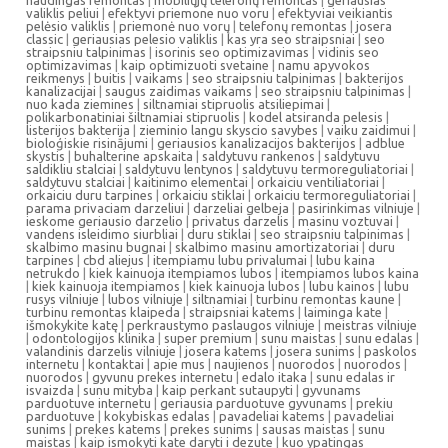
naudingas remontas
|
mobiliųjų telefonų remontas
|
geriausias
valiklis peliui
|
efektyvi priemone nuo voru
|
efektyviai veikiantis
pelėsio valiklis
|
priemonė nuo vorų
|
telefonų remontas
|
josera
classic
|
geriausias pelesio valiklis
|
kas yra seo straipsniai
|
seo
straipsniu talpinimas
|
isorinis seo optimizavimas
|
vidinis seo
optimizavimas
|
kaip optimizuoti svetaine
|
namu apyvokos
reikmenys
|
buitis
|
vaikams
|
seo straipsniu talpinimas
|
bakterijos
kanalizacijai
|
saugus zaidimas vaikams
|
seo straipsniu talpinimas
|
nuo kada ziemines
|
siltnamiai stipruolis atsiliepimai
|
polikarbonatiniai šiltnamiai stipruolis
|
kodel atsiranda pelesis
|
listerijos bakterija
|
zieminio langu skyscio savybes
|
vaiku zaidimui
|
bioloģiskie risinājumi
|
geriausios kanalizacijos bakterijos
|
adblue
skystis
|
buhalterine apskaita
|
saldytuvu rankenos
|
saldytuvu
saldikliu stalciai
|
saldytuvu lentynos
|
saldytuvu termoreguliatoriai
|
saldytuvu stalciai
|
kaitinimo elementai
|
orkaiciu ventiliatoriai
|
orkaiciu duru tarpines
|
orkaiciu stiklai
|
orkaiciu termoreguliatoriai
|
parama privaciam darzeliui
|
darzeliai gelbeja
|
pasirinkimas vilniuje
|
ieskome geriausio darzelio
|
privatus darzelis
|
masinu voztuvai
|
vandens isleidimo siurbliai
|
duru stiklai
|
seo straipsniu talpinimas
|
skalbimo masinu bugnai
|
skalbimo masinu amortizatoriai
|
duru
tarpines
|
cbd aliejus
|
itempiamu lubu privalumai
|
lubu kaina
netrukdo
|
kiek kainuoja itempiamos lubos
|
itempiamos lubos kaina
|
kiek kainuoja itempiamos
|
kiek kainuoja lubos
|
lubu kainos
|
lubu
rusys vilniuje
|
lubos vilniuje
|
siltnamiai
|
turbinu remontas kaune
|
turbinu remontas klaipeda
|
straipsniai katems
|
laiminga kate
|
išmokykite katę
|
perkraustymo paslaugos vilniuje
|
meistras vilniuje
|
odontologijos klinika
|
super premium
|
sunu maistas
|
sunu edalas
|
valandinis darzelis vilniuje
|
josera katems
|
josera sunims
|
paskolos
internetu
|
kontaktai
|
apie mus
|
naujienos
|
nuorodos
|
nuorodos
|
nuorodos
|
gyvunu prekes internetu
|
edalo itaka
|
sunu edalas ir
isvaizda
|
sunu mityba
|
kaip perkant sutaupyti
|
gyvunams
parduotuve internetu
|
geriausia parduotuve gyvunams
|
prekiu
parduotuve
|
kokybiskas edalas
|
pavadeliai katems
|
pavadeliai
sunims
|
prekes katems
|
prekes sunims
|
sausas maistas
|
sunu
maistas
|
kaip ismokyti kate daryti i dezute
|
kuo ypatingas