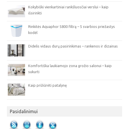
Kokybiški vienkartiniai rankšluosčiai verslui – kaip
išsirinkti
Rinkitės Aquaphor S800 filtrą – 5 svarbios priežastys
kodėl
Didelis vidaus durų pasirinkimas – rankenos ir dizainas
Komfortiška laukiamojo zona grožio salonui – kaip
sukurti
Kaip prižiūrėti patalynę
Pasidalinimui