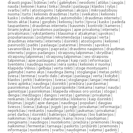
drausti pigiau
|
būtinas
|
info
|
galimybės
|
nesidomi
|
atšilus
|
saugūs
|
nauda
|
kelionei
|
kaina
|
tinka
|
žinutė
|
paslauga
|
klaidos
|
ryšys
|
svarbu
|
info
|
atostogoms
|
talpinimas
|
akcijos
|
mikroautobusu
nuoma
|
turto
|
kelionės draudimas
|
turto
|
sveikatos
|
kelionės
|
kasko
|
civilinės atsakomybės
|
automobilio
|
draudimas internetu
|
teisės aktai
|
kaina
|
gyvybės
|
kelionių
|
turto
|
tpvca
|
kasko
|
padeda
taupantiems
|
draudimas internetu
|
bausmės
|
kontrolė
|
kameros
|
tiriami įvykiai
|
privalomos paslaugos
|
apie privalomą
|
internetu
|
privalomasis
|
vykstantiems
|
klausimai ir atsakymai
|
sąvokos
|
populiariausias
|
požymiai
|
rekomendacija
|
saugoja
|
verta
|
draudimas internetu
|
internetu
|
išsirinkti
|
atostogoms
|
kelionei
|
pasiruošti
|
padės
|
paslauga
|
patarimai
|
žmonės
|
sąvokos
|
savanoriškas
|
brangios
|
paprasta
|
draudimo naujienos
|
draudimas
internetu
|
pigios padangos
|
straipsnių talpinimas
|
skrydžiai
|
straipsnių talpinimas
|
straipsnių talpinimas
|
seo straipsniu
talpinimas
|
apie paslaugas
|
atvejai
|
kaip rasti
|
informacija
|
šventėms
|
naudinga nuoma
|
nėra sunku
|
kelionės ir nuoma
|
Klaipėda-Vilnius
|
gelbėja
|
verta rinkti
|
stoge montuojami
|
galimybė
|
namo akys
|
naudinga žiemą
|
stoglangiai
|
metas pirkti
|
šviesa
|
terminai
|
svarbi dalis
|
atvejai
|
paslauga
|
verta
|
kokybė
|
klaidos
|
pirkti
|
bakterijos
|
šviesa
|
stoglangiai
|
langai
|
mediniai
|
šviesi aplinka
|
naudinga
|
išsirinkti
|
priežiūra
|
pardavimai
|
pasirinkimas
|
komfortas
|
pasirūpinkite
|
tinkama
|
namui
|
nauda
|
gamintojai
|
pasirinkimas
|
klaipeda vilniaus oro uostas
|
stogui
|
dengia
|
medžiagos
|
dangos
|
verstas
|
gaminiai
|
privalumai
|
renkamės
|
kokybė
|
charakteristika
|
klinkerio
|
kaip išsirinkti
|
klojimas
|
įsigyti
|
apie dangas
|
naudinga
|
populiari
|
daugiau
šviesos
|
šviesa
|
įtakoja
|
įsigyti
|
po egle
|
privalumai
|
informacija
|
nepirkčiau
|
renkantis
|
naudinga
|
pirkti
|
jaukumas
|
privalumai
|
prieš darbus
|
išsirinkti
|
bakterijos
|
talpinimas
|
bio bakterijos
|
naikinimas
|
kvapai
|
naikinimas
|
kaina
|
kova
|
naudojimas
|
įrenginiams
|
naudingos
|
nuotekoms
|
priežiūra
|
priemonės
|
kvapų
naikinimui
|
fermentai
|
tarnauja
|
paskirtis
|
prižiūrėti
|
priemonės
|
informacija
|
nuotekoms
|
svarbu
|
naudojimas
|
valymui
|
gadinti
|