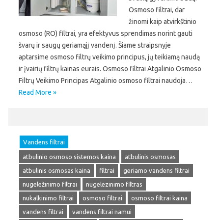
Osmoso filtrai, dar
žinomi kaip atvirkštinio
osmoso (RO) filtrai, yra efektyvus sprendimas norint gauti
švarų ir saugų geriamąjį vandenį. Šiame straipsnyje
aptarsime osmoso filtrų veikimo principus, jų teikiamą naudą
ir įvairių filtrų kainas eurais. Osmoso filtrai Atgalinio Osmoso
Filtrų Veikimo Principas Atgalinio osmoso filtrai naudoja…
Read More »
Vandens filtrai
atbulinio osmoso sistemos kaina
atbulinis osmosas
atbulinis osmosas kaina
filtrai
geriamo vandens filtrai
nugeležinimo filtrai
nugelezinimo filtras
nukalkinimo filtrai
osmoso filtrai
osmoso filtrai kaina
vandens filtrai
vandens filtrai namui