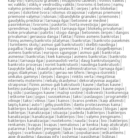
kaip visi
|
vamzdziu granules
|
indaploviu tabletes
|
vonios valiklis
|
wc valiklis
|
stiklų ir veidrodžių valiklis
|
tvoroms iš betono
|
namų
valymo priemonės
|
uabpersonalas.lt
|
cerpes
|
arko blokeliai
|
cerpes
|
išskirtinė tvora
|
idomus straipsniai
|
valymas priemone
|
priemonė valymui
|
rulonais
|
išbandykite granules
|
priemonės
|
gaudyklių priežiūrai
|
tarnauja ilgai
|
betoninė ar medinė
|
pasirinkimas
|
tvoroms
|
paskirtis
|
tvirta investicija
|
geriausias
sprendimas
|
naudinga žinoti
|
tarnauja ilgai
|
blokelių privalumai
|
kokie privalumai
|
patirtis
|
stogo danga
|
betoninės čerpės
|
dangos
privalumai
|
geriausia danga
|
faktai
|
fizinio asmens bankrotas
|
fizinių asmenų bankroto įstatymas
|
bankrotas
|
bankroto pasekmės
|
turintiems skolų
|
asmuo gali bankrutuoti
|
skelbti naudinga
|
pagalba
|
kaip elgtis
|
naujas gyvenimas
|
3 metai
|
išsigelbėjimas
|
asmens bankrotas
|
europos sąjungoje
|
asmuo gali
|
bankrotas
asmeniui
|
bankrotas
|
kiek kainuoja
|
asmens bankrotas
|
bankroto
kaina
|
tarnauja ilgai
|
pasinaudoti verta
|
daug bankrutuojančių
|
bankroto procesas
|
norint bankrutuoti
|
naudinga bankrutuoti
|
taupykite laiką
|
skaudi pamoka
|
administratorius
|
tarnauja ilgai
|
pigus išlaikymas
|
patirtis
|
geriau nei šiferis
|
lengva išsirinkti
|
unikalus gaminys
|
čerpės
|
dangos
|
rinktis verta
|
megztiniai
internetu moterims
|
riebalų skaidymui
|
dekoratyviniai augalai
|
straipsniai
|
fizinis asmuo gali bakrutuoti
|
kaune
|
darbas kaune
|
keitėsi paslaugos
|
toks yra
|
taksi kaune
|
pigiausias
|
kaune pigus
|
ką siūlo
|
paslaugos kaune
|
mažoji sostinė
|
išsikviesti
|
konkurencija
|
ieškome taxi
|
pigus
|
susisiekimas
|
taksi
|
paslaugos
|
programėlė
|
vilniuje
|
taksi
|
vilnius
|
taxi
|
kainos
|
švaros prekės
|
kaip atkimsti
|
laiptų kaina
|
auto1
|
gėlių puokštės
|
dantu protezavimas kaina
|
bakterijos kanalizacijai
|
nuotekoms
|
mikroautobusu
|
blogas
|
apie
bakterijas
|
kanalizacijai
|
situacija
|
padeda
|
bakterijos
|
bakterijos
kanalizacijai
|
kanalizacijai
|
bakterijos
|
bio
|
valymo įrenginiams
|
bakterijos kanalizacijai
|
nuotekoms
|
nauda
|
švara
|
bio
|
bakterijos
|
renkamės
|
kvapas
|
kvapas
|
nemalonus
|
ar kenkia
|
kaip atsikratyti
|
patarimai
|
kokybė
|
įrenginiai
|
tipai
|
kvapas
|
patarimai
|
siūlo
|
sąlygos
|
svarbiausi
|
palyginti
|
laikas
|
populiariausi
|
ieškantiems
|
apie draudimą
|
daugiau info
|
požymiai
|
pasiūlymai
|
būtinas
|