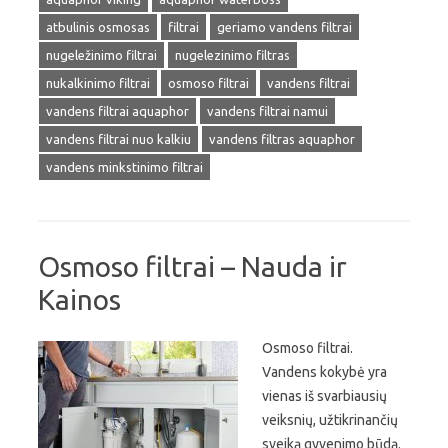
atbulinis osmosas
filtrai
geriamo vandens filtrai
nugeležinimo filtrai
nugelezinimo filtras
nukalkinimo filtrai
osmoso filtrai
vandens filtrai
vandens filtrai aquaphor
vandens filtrai namui
vandens filtrai nuo kalkiu
vandens filtras aquaphor
vandens minkstinimo filtrai
Osmoso filtrai – Nauda ir
Kainos
Osmoso filtrai.
Vandens kokybė yra
vienas iš svarbiausių
veiksnių, užtikrinančių
sveiką gyvenimo būdą.