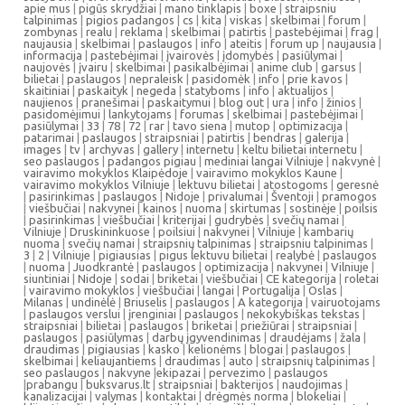
apie mus
|
pigūs skrydžiai
|
mano tinklapis
|
boxe
|
straipsniu
talpinimas
|
pigios padangos
|
cs
|
kita
|
viskas
|
skelbimai
|
forum
|
zombynas
|
realu
|
reklama
|
skelbimai
|
patirtis
|
pastebėjimai
|
frag
|
naujausia
|
skelbimai
|
paslaugos
|
info
|
ateitis
|
forum up
|
naujausia
|
informacija
|
pastebėjimai
|
įvairovės
|
įdomybės
|
pasiūlymai
|
naujovės
|
įvairu
|
skelbimai
|
pasikalbėjimai
|
anime club
|
garsus
|
bilietai
|
paslaugos
|
nepraleisk
|
pasidomėk
|
info
|
prie kavos
|
skaitiniai
|
paskaityk
|
negeda
|
statyboms
|
info
|
aktualijos
|
naujienos
|
pranešimai
|
paskaitymui
|
blog out
|
ura
|
info
|
žinios
|
pasidomėjimui
|
lankytojams
|
forumas
|
skelbimai
|
pastebėjimai
|
pasiūlymai
|
33
|
78
|
72
|
rar
|
tavo siena
|
mutop
|
optimizacija
|
patarimai
|
paslaugos
|
straipsniai
|
patirtis
|
bendras
|
galerija
|
images
|
tv
|
archyvas
|
gallery
|
internetu
|
keltu bilietai internetu
|
seo paslaugos
|
padangos pigiau
|
mediniai langai Vilniuje
|
nakvynė
|
vairavimo mokyklos Klaipėdoje
|
vairavimo mokyklos Kaune
|
vairavimo mokyklos Vilniuje
|
lektuvu bilietai
|
atostogoms
|
geresnė
|
pasirinkimas
|
paslaugos
|
Nidoje
|
privalumai
|
Šventoji
|
pramogos
|
viešbučiai
|
nakvynei
|
kainos
|
nuoma
|
skirtumas
|
sostinėje
|
poilsis
|
pasirinkimas
|
viešbučiai
|
kriterijai
|
gudrybės
|
svečių namai
|
Vilniuje
|
Druskininkuose
|
poilsiui
|
nakvynei
|
Vilniuje
|
kambarių
nuoma
|
svečių namai
|
straipsnių talpinimas
|
straipsniu talpinimas
|
3
|
2
|
Vilniuje
|
pigiausias
|
pigus lektuvu bilietai
|
realybė
|
paslaugos
|
nuoma
|
Juodkrantė
|
paslaugos
|
optimizacija
|
nakvynei
|
Vilniuje
|
siuntiniai
|
Nidoje
|
sodai
|
briketai
|
viešbučiai
|
CE kategorija
|
roletai
|
vairavimo mokyklos
|
viešbučiai
|
langai
|
Portugalija
|
Oslas
|
Milanas
|
undinėlė
|
Briuselis
|
paslaugos
|
A kategorija
|
vairuotojams
|
paslaugos verslui
|
įrenginiai
|
paslaugos
|
nekokybiškas tekstas
|
straipsniai
|
bilietai
|
paslaugos
|
briketai
|
priežiūrai
|
straipsniai
|
paslaugos
|
pasiūlymas
|
darbų įgyvendinimas
|
draudėjams
|
žala
|
draudimas
|
pigiausias
|
kasko
|
kelionėms
|
blogai
|
paslaugos
|
skelbimai
|
keliaujantiems
|
draudimas
|
auto
|
straipsnių talpinimas
|
seo paslaugos
|
nakvyne
|
ekipazai
|
pervezimo
|
paslaugos
|
prabangu
|
buksvarus.lt
|
straipsniai
|
bakterijos
|
naudojimas
|
kanalizacijai
|
valymas
|
kontaktai
|
drėgmės norma
|
blokeliai
|