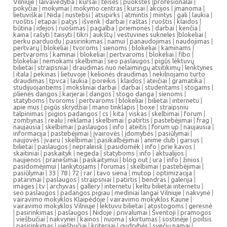
Vilniuje
|
laivavedyba
|
kursai
|
teisės
|
puokstes
|
profesionalai
|
pokyčiai
|
mokymai
|
mokymo centras
|
kursai
|
akcijos
|
įmanoma
|
lietuviškai
|
Nida
|
nustebsi
|
atsipirks
|
atmintis
|
mintys
|
gali
|
laukia
|
ruoštis
|
etapai
|
patys
|
išvenk
|
darbai
|
raštas
|
ruoštis
|
klaidos
|
būtina
|
idejos
|
ruošimas
|
pagalba
|
priemonės
|
darbai
|
kenčia
|
kaina
|
rašyti
|
taisyti
|
tikri
|
aukštų
|
vestuvines sukneles
|
blokeliai
|
perku parduodu
|
pasirinkimas
|
namui
|
panaudojimas
|
naudojimas
|
pertvarų
|
blokeliai
|
tvoroms
|
sienoms
|
blokeliai
|
kaminams
|
pertvaroms
|
kaminai
|
blokeliai
|
pertvaroms
|
blokeliai
|
fibo
|
blokeliai
|
nemokami skelbimai
|
seo paslaugos
|
pigūs lėktuvų
bilietai
|
straipsniai
|
draudimas nuo nelaimingų atsitikimų
|
lenktynes
|
itala
|
pekinas
|
lietuvoje
|
kelionės draudimas
|
nekilnojamo turto
draudimas
|
tpvca
|
laukia
|
poreikis
|
klaidos
|
ateičiai
|
gramatika
|
studijuojantiems
|
moksliniai darbai
|
darbai
|
studentams
|
stogams
|
plienės dangos
|
karjerai
|
dangos
|
stogo danga
|
sienoms
|
statyboms
|
tvoroms
|
pertvaroms
|
blokeliai
|
bilietai
|
internetu
|
apie mus
|
pigūs skrydžiai
|
mano tinklapis
|
boxe
|
straipsniu
talpinimas
|
pigios padangos
|
cs
|
kita
|
viskas
|
skelbimai
|
forum
|
zombynas
|
realu
|
reklama
|
skelbimai
|
patirtis
|
pastebėjimai
|
frag
|
naujausia
|
skelbimai
|
paslaugos
|
info
|
ateitis
|
forum up
|
naujausia
|
informacija
|
pastebėjimai
|
įvairovės
|
įdomybės
|
pasiūlymai
|
naujovės
|
įvairu
|
skelbimai
|
pasikalbėjimai
|
anime club
|
garsus
|
bilietai
|
paslaugos
|
nepraleisk
|
pasidomėk
|
info
|
prie kavos
|
skaitiniai
|
paskaityk
|
negeda
|
statyboms
|
info
|
aktualijos
|
naujienos
|
pranešimai
|
paskaitymui
|
blog out
|
ura
|
info
|
žinios
|
pasidomėjimui
|
lankytojams
|
forumas
|
skelbimai
|
pastebėjimai
|
pasiūlymai
|
33
|
78
|
72
|
rar
|
tavo siena
|
mutop
|
optimizacija
|
patarimai
|
paslaugos
|
straipsniai
|
patirtis
|
bendras
|
galerija
|
images
|
tv
|
archyvas
|
gallery
|
internetu
|
keltu bilietai internetu
|
seo paslaugos
|
padangos pigiau
|
mediniai langai Vilniuje
|
nakvynė
|
vairavimo mokyklos Klaipėdoje
|
vairavimo mokyklos Kaune
|
vairavimo mokyklos Vilniuje
|
lektuvu bilietai
|
atostogoms
|
geresnė
|
pasirinkimas
|
paslaugos
|
Nidoje
|
privalumai
|
Šventoji
|
pramogos
|
viešbučiai
|
nakvynei
|
kainos
|
nuoma
|
skirtumas
|
sostinėje
|
poilsis
|
pasirinkimas
|
viešbučiai
|
kriterijai
|
gudrybės
|
svečių namai
|