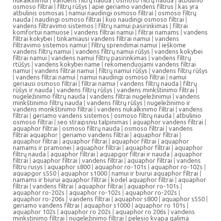
nukalkinimui
|
vandens filtrų nauda
|
osmoso filtrų nauda
|
atbulinio
osmoso filtrai
|
filtrų rūšys
|
apie geriamo vandens filtrus
|
kas yra
atbulinis osmosas
|
namui naudingi osmoso filtrai
|
osmoso filtrų
nauda
|
naudingi osmoso filtrai
|
kuo naudingi osmoso filtrai
|
vandens filtravimo sistemos
|
filtrų namui pasirinkimas
|
filtrai
komfortui namuose
|
vandens filtrai namui
|
filtrai namams
|
vandens
filtrai kokybei
|
tinkamiausi vandens filtrai namui
|
vandens
filtravimo sistemos namui
|
filtrų sprendimai namui
|
ieškome
vandens filtrų namui
|
vandens filtrų namui rūšys
|
vandens kokybei
filtrai namui
|
vandens namui filtrų pasirinkimas
|
vandens filtrų
rtūšys
|
vandens kokybei name
|
rekomenduojami vandens filtrai
namui
|
vandens filtrai namui
|
filtrų namui rūšys
|
vandens filtrų rūšys
|
vandens filtrai namui
|
namui naudingi osmoso filtrai
|
namui
geriausi osmoso filtrai
|
filtrai namui
|
vandens filtrų nauda
|
filtrų
rūšys ir nauda
|
vandens filtrų rūšys
|
vandens minkštinimo filtrai
|
nugeležinimo filtrų nauda
|
vandens filtrai nugeležinimui
|
vandens
minkštinimo filtrų nauda
|
vandens filtrų rūšys
|
nugeležinimo ir
vandens monkštinimo filtrai
|
vandens nukalkinimo filtrai
|
vandens
filtrai
|
geriamo vandens sistemos
|
osmoso filtrų nauda
|
atbulinio
osmoso filtrai
|
seo straipsniu talpinimas
|
aquaphor vandens filtrai
|
aquaphor filtrai
|
osmoso filtrų nauda
|
osmoso filtrai
|
vandens
filtrai aquaphor
|
geriamo vandens filtrai
|
aquaphor filtrai
|
aquaphor filtrai
|
aquaphor filtrai
|
aquaphor filtrai
|
aquaphor
namams ir pramonei
|
aquaphor filtrai
|
aquaphor filtrai
|
aquaphor
filtrų nauda
|
aquaphor filtrai
|
aquapgor filtrai ir nauda
|
aquaphor
filtrai
|
aquaphor filtrai
|
vandens filtrai
|
aquaphor filtrai
|
vandens
filtru rusys
|
aquaphor s800
|
aquaphor ro-101s
|
aquaphor ro-102s
|
aquapgor s550
|
aquaphor s1000
|
namui ir biurui aquaphor filtrai
|
namams ir biurui aquaphor filtrai
|
kodel aquaphor filtrai
|
aquaphor
filtrai
|
vandens filtrai
|
aquaphor filtrai
|
aquaphor ro-101s
|
aquaphor ro-202s
|
aquaphor ro-102s
|
aquaphor ro-202s
|
aquaphor ro-206s
|
vandens filtrai
|
aquaphor s800
|
aquaphor s550
|
geriamo vandens filtrai
|
aquaphor s1000
|
aquaphor ro 101s
|
aquaphor 102s
|
aquaphor ro 202s
|
aquaphor ro 206s
|
vandens
minkstinimo filtrai
|
nugeležinimo filtrai
|
pelesio kvapa galima