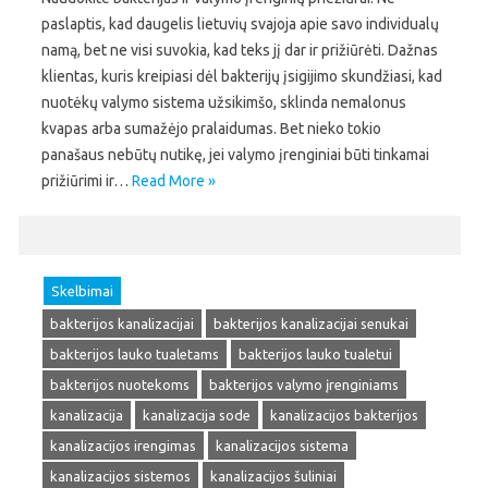
paslaptis, kad daugelis lietuvių svajoja apie savo individualų
namą, bet ne visi suvokia, kad teks jį dar ir prižiūrėti. Dažnas
klientas, kuris kreipiasi dėl bakterijų įsigijimo skundžiasi, kad
nuotėkų valymo sistema užsikimšo, sklinda nemalonus
kvapas arba sumažėjo pralaidumas. Bet nieko tokio
panašaus nebūtų nutikę, jei valymo įrenginiai būti tinkamai
prižiūrimi ir…
Read More »
Skelbimai
bakterijos kanalizacijai
bakterijos kanalizacijai senukai
bakterijos lauko tualetams
bakterijos lauko tualetui
bakterijos nuotekoms
bakterijos valymo įrenginiams
kanalizacija
kanalizacija sode
kanalizacijos bakterijos
kanalizacijos irengimas
kanalizacijos sistema
kanalizacijos sistemos
kanalizacijos šuliniai