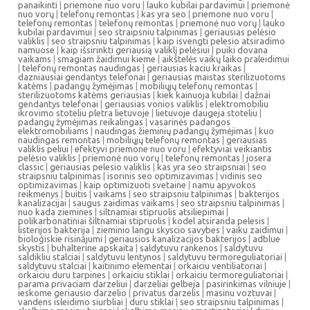
panaikinti
|
priemone nuo voru
|
lauko kubilai pardavimui
|
priemonė
nuo vorų
|
telefonų remontas
|
kas yra seo
|
priemone nuo voru
|
telefonų remontas
|
telefonų remontas
|
priemonė nuo vorų
|
lauko
kubilai pardavimui
|
seo straipsniu talpinimas
|
geriausias pelėsio
valiklis
|
seo straipsniu talpinimas
|
kaip isvengti pelesio atsiradimo
namuose
|
kaip išsirinkti geriausią valiklį pelėsiui
|
puiki dovana
vaikams
|
smagiam žaidimui kieme
|
aikštelės vaikų laiko praleidimui
|
telefonų remontas naudingas
|
geriausias kaciu kraikas
|
dazniausiai gendantys telefonai
|
geriausias maistas sterilizuotoms
katėms
|
padangų žymėjimas
|
mobiliųjų telefonų remontas
|
sterilizuotoms katėms geriausias
|
kiek kainuoja kubilai
|
dažnai
gendantys telefonai
|
geriausias vonios valiklis
|
elektromobiliu
ikrovimo stoteliu pletra lietuvoje
|
lietuvoje daugeja stoteliu
|
padangų žymėjimas reikalingas
|
vasarinės padangos
elektromobiliams
|
naudingas žieminių padangų žymėjimas
|
kuo
naudingas remontas
|
mobiliųjų telefonų remontas
|
geriausias
valiklis peliui
|
efektyvi priemone nuo voru
|
efektyviai veikiantis
pelėsio valiklis
|
priemonė nuo vorų
|
telefonų remontas
|
josera
classic
|
geriausias pelesio valiklis
|
kas yra seo straipsniai
|
seo
straipsniu talpinimas
|
isorinis seo optimizavimas
|
vidinis seo
optimizavimas
|
kaip optimizuoti svetaine
|
namu apyvokos
reikmenys
|
buitis
|
vaikams
|
seo straipsniu talpinimas
|
bakterijos
kanalizacijai
|
saugus zaidimas vaikams
|
seo straipsniu talpinimas
|
nuo kada ziemines
|
siltnamiai stipruolis atsiliepimai
|
polikarbonatiniai šiltnamiai stipruolis
|
kodel atsiranda pelesis
|
listerijos bakterija
|
zieminio langu skyscio savybes
|
vaiku zaidimui
|
bioloģiskie risinājumi
|
geriausios kanalizacijos bakterijos
|
adblue
skystis
|
buhalterine apskaita
|
saldytuvu rankenos
|
saldytuvu
saldikliu stalciai
|
saldytuvu lentynos
|
saldytuvu termoreguliatoriai
|
saldytuvu stalciai
|
kaitinimo elementai
|
orkaiciu ventiliatoriai
|
orkaiciu duru tarpines
|
orkaiciu stiklai
|
orkaiciu termoreguliatoriai
|
parama privaciam darzeliui
|
darzeliai gelbeja
|
pasirinkimas vilniuje
|
ieskome geriausio darzelio
|
privatus darzelis
|
masinu voztuvai
|
vandens isleidimo siurbliai
|
duru stiklai
|
seo straipsniu talpinimas
|