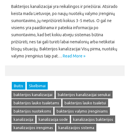
Bakterijos kanalizacijai yra reikalingos ir priežiūrai. Atsirado
keista mada Lietuvoje, po naujų nuotėkų valymo įrenginių
sumontavimo, jų neprižiūrėti kokius 3-5 metus. O gal ne
visiems yra paaiškinama ir pateikia informacija po
sumontavimo, kad bet kokiu atveju sistemas būtina
prižiūrėti, nes tai gali turėti labai nemalonių arba netikėtai
blogų situacijų. Bakterijos kanalizacijai Visų pirma, nuotėkų
valymo įrenginius taip pat…
Read More »
Buitis
Skelbimai
bakterijos kanalizacijai
bakterijos kanalizacijai senukai
bakterijos lauko tualetams
bakterijos lauko tualetui
bakterijos nuotekoms
bakterijos valymo įrenginiams
kanalizacija
kanalizacija sode
kanalizacijos bakterijos
kanalizacijos irengimas
kanalizacijos sistema