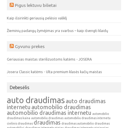
Pigus lektuvu bilietai
Kaip išsirinkti geriausią pelėsio valiklį
Žieminių padangų žymėjimas yra svarbus – kaip išvengti klaidų
Gyvunu prekes
Geriausias maistas sterilizuotoms katėms - JOSERA
Josera Classic katėms - Ulta premium klasės kačių maistas
Debesėlis
auto draudimas
auto draudimas
internetu
automobilio draudimas
automobilio draudimas internetu
automobilio
draudimas kaina
automobiliu draudimas
automobiliu draudimas internetu
draudimas
civilinis draudimas
draudimas automobilio
draudimas
automobiliui
draudimas internetu pigiau
draudimas internetu pigiausias