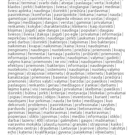
šviesa
|
terminai
|
svarbi dalis
|
atvejai
|
paslauga
|
verta
|
kokybė
|
klaidos
|
pirkti
|
bakterijos
|
šviesa
|
stoglangiai
|
langai
|
mediniai
|
šviesi aplinka
|
naudinga
|
išsirinkti
|
priežiūra
|
pardavimai
|
pasirinkimas
|
komfortas
|
pasirūpinkite
|
tinkama
|
namui
|
nauda
|
gamintojai
|
pasirinkimas
|
klaipeda vilniaus oro uostas
|
stogui
|
dengia
|
medžiagos
|
dangos
|
verstas
|
gaminiai
|
privalumai
|
renkamės
|
kokybė
|
charakteristika
|
klinkerio
|
kaip išsirinkti
|
klojimas
|
įsigyti
|
apie dangas
|
naudinga
|
populiari
|
daugiau
šviesos
|
šviesa
|
įtakoja
|
įsigyti
|
po egle
|
privalumai
|
informacija
|
nepirkčiau
|
renkantis
|
naudinga
|
pirkti
|
jaukumas
|
privalumai
|
prieš darbus
|
išsirinkti
|
bakterijos
|
talpinimas
|
bio bakterijos
|
naikinimas
|
kvapai
|
naikinimas
|
kaina
|
kova
|
naudojimas
|
įrenginiams
|
naudingos
|
nuotekoms
|
priežiūra
|
priemonės
|
kvapų
naikinimui
|
fermentai
|
tarnauja
|
paskirtis
|
prižiūrėti
|
priemonės
|
informacija
|
nuotekoms
|
svarbu
|
naudojimas
|
valymui
|
gadinti
|
valymo kaina
|
priemonės
|
ne visi
|
reikia
|
naudojamos
|
sprendžia
|
efektyvu
|
priemonės
|
bakterijos
|
informacija
|
naudingesnės
|
nuotekoms
|
valymas
|
sistemoms
|
naudojimas
|
nuotekų valymo
įrenginiai
|
straipsniai
|
internetu
|
draudimas
|
internetu
|
bakterijos
kanalizacijai
|
priemones
|
baseinai
|
biologinės
|
nauda
|
priežiūra
|
priemonės
|
skirtos valyti
|
valymui
|
barzdai
|
pc paieškos
|
vežimo
paslaugos
|
renkantis
|
geriau
|
medžiagos ir įrankiai
|
darbams
|
liejimo kaina
|
visi
|
nenaudinga
|
privalumai
|
skelbimai
|
paieškos
|
išsirinkti
|
būtina
|
pirkti
|
kriterijai
|
motyvacija
|
blokeliai
|
privalumai
|
pigiau
|
investicijos
|
idėjos
|
kainos
|
inventorius
|
kuriant
|
verta
|
naudojami
|
kur pirkimas
|
nauda
|
be tinko
|
medžiagos
|
kuo
dekoruoti
|
problemos
|
pasirinkimas
|
profesionalai
|
savybės
|
parduodu
|
pigiai
|
info
|
ifasadai
|
kaina
|
betonavimas
|
darbų
gerinimas
|
liejimas
|
markiravimas
|
metalo
|
markiravimas
|
popieriaus
|
stiklo
|
pjovimas
|
odos
|
medžio
|
informacija
|
stiklo
|
darbai
|
lazeriu
|
400
|
istorija
|
galimybės
|
gaujos
|
mažinamas
|
vairavimo mokykla
|
plaustų nuoma
|
granulės
|
straipsniai
|
kasko
|
mokymo centras
|
draudimas
|
Lietuvoje
|
įvairovė
|
įdomu
|
rakshtys
|
echo
|
kateriui
|
kvalifikacija
|
gyvena
|
pasiekimai
|
vilniečiams
|