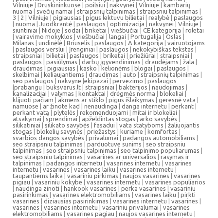
Vilniuje
|
Druskininkuose
|
poilsiui
|
nakvynei
|
Vilniuje
|
kambarių
nuoma
|
svečių namai
|
straipsnių talpinimas
|
straipsniu talpinimas
|
3
|
2
|
Vilniuje
|
pigiausias
|
pigus lektuvu bilietai
|
realybė
|
paslaugos
|
nuoma
|
Juodkrantė
|
paslaugos
|
optimizacija
|
nakvynei
|
Vilniuje
|
siuntiniai
|
Nidoje
|
sodai
|
briketai
|
viešbučiai
|
CE kategorija
|
roletai
|
vairavimo mokyklos
|
viešbučiai
|
langai
|
Portugalija
|
Oslas
|
Milanas
|
undinėlė
|
Briuselis
|
paslaugos
|
A kategorija
|
vairuotojams
|
paslaugos verslui
|
įrenginiai
|
paslaugos
|
nekokybiškas tekstas
|
straipsniai
|
bilietai
|
paslaugos
|
briketai
|
priežiūrai
|
straipsniai
|
paslaugos
|
pasiūlymas
|
darbų įgyvendinimas
|
draudėjams
|
žala
|
draudimas
|
pigiausias
|
kasko
|
kelionėms
|
blogai
|
paslaugos
|
skelbimai
|
keliaujantiems
|
draudimas
|
auto
|
straipsnių talpinimas
|
seo paslaugos
|
nakvyne
|
ekipazai
|
pervezimo
|
paslaugos
|
prabangu
|
buksvarus.lt
|
straipsniai
|
bakterijos
|
naudojimas
|
kanalizacijai
|
valymas
|
kontaktai
|
drėgmės norma
|
blokeliai
|
klijuoti pačiam
|
akmens ar stiklo
|
pigus išlaikymas
|
geresnė vata
|
namuose
|
ar žinote kad
|
nenaudinga
|
danga internetu
|
perkant
|
perkant vatą
|
plytelės
|
rekomenduojami
|
mitai ir blokeliai
|
atsakymai
|
sprendimai
|
apželdintas stogas
|
arko savybės
|
silikatiniai
|
silikato savybės
|
fasadui
|
vata statyboms
|
žaliuojantis
stogas
|
blokelių savynės
|
priežastys
|
kuriame
|
komfortas
|
svarbios dangos savybės
|
privalumai
|
padangos automobiliams
|
seo straipsniu talpinimas
|
parduotuve sunims
|
seo straipsniu
talpinimas
|
seo straipsniu talpinimas
|
seo talpinimo populiarumas
|
seo straipsniu talpinimas
|
vasarines ar universalios
|
rasymas ir
talpinimas
|
padangos internetu
|
vasarines internetu
|
vasarines
internetu
|
vasarines
|
vasarines laiku
|
vasarines internetu
|
taupantiems laika
|
vasariniu pirkimas
|
naujos vasarines
|
vasarines
pigiau
|
vasariniu kokybe
|
vasarines internetu
|
vasarines populiarios
|
naudinga zinoti
|
hankook vasarines
|
perka vasarines
|
vasariniu
pasirinkimas
|
vasarines elektromobiliams
|
vasarines laiku
|
pirkti
vasarines
|
diziausias pasirinkimas
|
vasarines internetu
|
vasarines
|
vasarines
|
vasarines internetu
|
vasariniu privalumai
|
vasarines
elektromobiliams
|
vasarines pagiau
|
naujos vasarines internetu
|