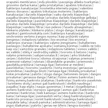
oraputes membranos
|
indu ploviklis
|
pavojingu atlieku tvarkymas
|
griovimo darbai kaina
|
geliu pristatymas
|
apatinis trikotazas
|
bakterijos kanalizacijai
|
kosmetika internetu pigiau
|
valentino
dienos dovanos
|
apatinis trikotazas moterims
|
bakterijos
kanalizacijai
|
darzelis klaipedoje
|
vaiku darzelis klaipedoje
|
pagalba tėvams klaipėdoje
|
privatus darželis klaipėdoje gelbėja
|
darželis klaipėdoje
|
pasirinkimas klaipėdoje
|
darželis klaipėdoje
|
privatus darželis klaipėdoje
|
privatus darželis klaipėdoje
|
darželis
klaipėdoje
|
vandens filtrai
|
nuo pelesio
|
fasado atnaujinimas
|
klinkerio plyteles
|
klinkerio plytos
|
stogo danga
|
kanalizacijai
|
septikui
|
gamtosmokykla.com
|
bakterijos kanalizacijai
|
sinchroninio vertimo įrangos nuoma
|
kaip prižiūrėti valymo
įrenginius
|
indaploviu tabletes
|
bio enzimai
|
bio enzimai
|
bakterijos starwax
|
bakterijos valymo įrenginiams
|
buhalterines
paslaugos
|
buhalterine apskaita
|
svetainių kūrimas
|
valiklis ne toks
kaip visi
|
vamzdziu granules
|
indaploviu tabletes
|
vonios valiklis
|
wc valiklis
|
stiklų ir veidrodžių valiklis
|
tvoroms iš betono
|
namų
valymo priemonės
|
uabpersonalas.lt
|
cerpes
|
arko blokeliai
|
cerpes
|
išskirtinė tvora
|
idomus straipsniai
|
valymas priemone
|
priemonė valymui
|
rulonais
|
išbandykite granules
|
priemonės
|
gaudyklių priežiūrai
|
tarnauja ilgai
|
betoninė ar medinė
|
pasirinkimas
|
tvoroms
|
paskirtis
|
tvirta investicija
|
geriausias
sprendimas
|
naudinga žinoti
|
tarnauja ilgai
|
blokelių privalumai
|
kokie privalumai
|
patirtis
|
stogo danga
|
betoninės čerpės
|
dangos
privalumai
|
geriausia danga
|
faktai
|
fizinio asmens bankrotas
|
fizinių asmenų bankroto įstatymas
|
bankrotas
|
bankroto pasekmės
|
turintiems skolų
|
asmuo gali bankrutuoti
|
skelbti naudinga
|
pagalba
|
kaip elgtis
|
naujas gyvenimas
|
3 metai
|
išsigelbėjimas
|
asmens bankrotas
|
europos sąjungoje
|
asmuo gali
|
bankrotas
asmeniui
|
bankrotas
|
kiek kainuoja
|
asmens bankrotas
|
bankroto
kaina
|
tarnauja ilgai
|
pasinaudoti verta
|
daug bankrutuojančių
|
bankroto procesas
|
norint bankrutuoti
|
naudinga bankrutuoti
|
taupykite laiką
|
skaudi pamoka
|
administratorius
|
tarnauja ilgai
|
pigus išlaikymas
|
patirtis
|
geriau nei šiferis
|
lengva išsirinkti
|