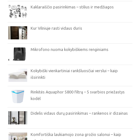
Kaklaraiščio pasirinkimas – stilius ir medžiagos
Kur Vilniuje rasti vidaus duris
Mikrofono nuoma kokybiškiems renginiams
Kokybiški vienkartiniai rankšluosčiai verslui – kaip
išsirinkti
Rinkitės Aquaphor S800 filtrą – 5 svarbios priežastys
kodėl
Didelis vidaus durų pasirinkimas – rankenos ir dizainas
Komfortiška laukiamojo zona grožio salonui – kaip