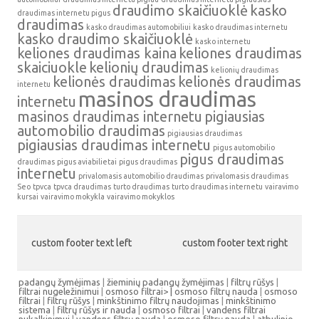
draudimo skaičiuoklė
kasko
draudimas internetu pigus
draudimas
kasko draudimas automobiliui
kasko draudimas internetu
kasko draudimo skaičiuoklė
kasko internetu
keliones draudimas kaina
keliones draudimas
skaiciuokle
kelionių draudimas
kelionių draudimas
kelionės draudimas
kelionės draudimas
internetu
masinos draudimas
internetu
masinos draudimas internetu
pigiausias
automobilio draudimas
pigiausias draudimas
pigiausias draudimas internetu
pigus automobilio
pigus draudimas
draudimas
pigus aviabilietai
pigus draudimas
internetu
privalomasis automobilio draudimas
privalomasis draudimas
Seo
tpvca
tpvca draudimas
turto draudimas
turto draudimas internetu
vairavimo
kursai
vairavimo mokykla
vairavimo mokyklos
custom footer text left
custom footer text right
padangų žymėjimas
|
žieminių padangų žymėjimas
|
filtrų rūšys
|
filtrai nugeležinimui
|
osmoso filtrai> |
osmoso filtrų nauda
|
osmoso
filtrai
|
filtrų rūšys
|
minkštinimo filtrų naudojimas
|
minkštinimo
sistema
|
filtrų rūšys ir nauda
|
osmoso filtrai
|
vandens filtrai