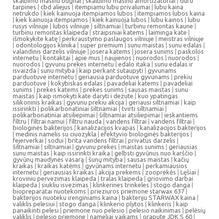
skalbimo masinu bugnai
|
skalbimo masinu amortizatoriai
|
duru
tarpines
|
cbd aliejus
|
itempiamu lubu privalumai
|
lubu kaina
netrukdo
|
kiek kainuoja itempiamos lubos
|
itempiamos lubos kaina
|
kiek kainuoja itempiamos
|
kiek kainuoja lubos
|
lubu kainos
|
lubu
rusys vilniuje
|
lubos vilniuje
|
siltnamiai
|
turbinu remontas kaune
|
turbinu remontas klaipeda
|
straipsniai katems
|
laiminga kate
|
išmokykite katę
|
perkraustymo paslaugos vilniuje
|
meistras vilniuje
|
odontologijos klinika
|
super premium
|
sunu maistas
|
sunu edalas
|
valandinis darzelis vilniuje
|
josera katems
|
josera sunims
|
paskolos
internetu
|
kontaktai
|
apie mus
|
naujienos
|
nuorodos
|
nuorodos
|
nuorodos
|
gyvunu prekes internetu
|
edalo itaka
|
sunu edalas ir
isvaizda
|
sunu mityba
|
kaip perkant sutaupyti
|
gyvunams
parduotuve internetu
|
geriausia parduotuve gyvunams
|
prekiu
parduotuve
|
kokybiskas edalas
|
pavadeliai katems
|
pavadeliai
sunims
|
prekes katems
|
prekes sunims
|
sausas maistas
|
sunu
maistas
|
kaip ismokyti kate daryti i dezute
|
kuo ypatingas
silikoninis kraikas
|
gyvunu prekiu akcija
|
geriausi siltnamiai
|
kaip
issirinkti
|
polikarbonatiniai šiltnamiai
|
tvirti siltnamiai
|
polikarbonatiniai atsiliepimai
|
šiltnamiai atsiliepimai
|
ieskantiems
filtru
|
filtrai namui
|
filtru nauda
|
vandens filtrai
|
vandens filtrai
|
biologinės bakterijos
|
kanalizacijos kvapas
|
kanalizacijos bakterijos
|
medinis namelis su ciuozykla
|
efektyvio biologinės bakterijos
|
fejerverkai
|
sodui
|
brita vandens filtrai
|
privatus darzelis
|
šiltnamiai
|
siltnamiai
|
gyvunu prekes
|
maistas sunims
|
geriausias
sunu maistas
|
kaip issirinkti kraika
|
gelbsti gyvūnus nuo karščio
|
gyvūnų maudynės vasarą
|
šunų mityba
|
sausas maistas
|
kačių
kraikas
|
kraikas katėms
|
gyvūnams internetu
|
perkamiausios
internetu
|
geriausias kraikas
|
akcija prekems
|
zooprekės
|
Lęšiai
|
kroviniu pervezimas klaipeda
|
tralas klaipeda
|
griovimo darbai
klaipeda
|
siukliu isvezimas
|
klinkerines trinkeles
|
stogo danga
|
biopreparatai nuotekoms
|
prieziuros priemone starwax 637
|
bakterijos nuoteku irenginiams kaina
|
bakteriju STARWAX kaina
|
valiklis pelesiui
|
stogo danga
|
klinkerio plytos
|
klinkeris
|
kaip
panaikinti pelesi
|
priemone nuo pelesio
|
pelesio naikinimas
|
pelėsių
valiklis
|
pelesio priemone
|
nameliai vaikams
|
orapute JDK S 60
|