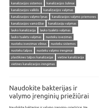
kanalizacijos sistemos
kanalizacijos šuliniai
kanalizacijos valiklis
kanalizacijos valymas
kanalizacijos valymo lynas
kanalizacijos valymo priemones
kanalizacijos vamzdžiai
kanalizaciju valymas
lauko kanalizacija
lauko tualeto valymas
lauko tualetu valymas
nuoteku isvezimas
nuoteku isvezimas vilnius
nuoteku sistemos
nuoteku talpos
nuoteku valymo irenginiai
plastikines talpos kanalizacijai
vietine kanalizacija
vietines kanalizacijos irengimas
Naudokite bakterijas ir
valymo įrenginių priežiūrai
Naudokite bakterijas ir valymo įrenginių priežiūrai. Ne