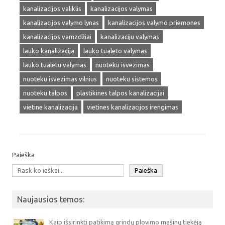
kanalizacijos valiklis
kanalizacijos valymas
kanalizacijos valymo lynas
kanalizacijos valymo priemones
kanalizacijos vamzdžiai
kanalizaciju valymas
lauko kanalizacija
lauko tualeto valymas
lauko tualetu valymas
nuoteku isvezimas
nuoteku isvezimas vilnius
nuoteku sistemos
nuoteku talpos
plastikines talpos kanalizacijai
vietine kanalizacija
vietines kanalizacijos irengimas
Paieška
Paieška
Naujausios temos:
Kaip išsirinkti patikimą grindų plovimo mašinų tiekėją