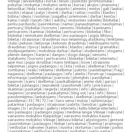
Vilniuje
|
laivavedyba
|
kursai
|
teisės
|
puokstes
|
profesionalai
|
pokyčiai
|
mokymai
|
mokymo centras
|
kursai
|
akcijos
|
įmanoma
|
lietuviškai
|
Nida
|
nustebsi
|
atsipirks
|
atmintis
|
mintys
|
gali
|
laukia
|
ruoštis
|
etapai
|
patys
|
išvenk
|
darbai
|
raštas
|
ruoštis
|
klaidos
|
būtina
|
idejos
|
ruošimas
|
pagalba
|
priemonės
|
darbai
|
kenčia
|
kaina
|
rašyti
|
taisyti
|
tikri
|
aukštų
|
vestuvines sukneles
|
blokeliai
|
perku parduodu
|
pasirinkimas
|
namui
|
panaudojimas
|
naudojimas
|
pertvarų
|
blokeliai
|
tvoroms
|
sienoms
|
blokeliai
|
kaminams
|
pertvaroms
|
kaminai
|
blokeliai
|
pertvaroms
|
blokeliai
|
fibo
|
blokeliai
|
nemokami skelbimai
|
seo paslaugos
|
pigūs lėktuvų
bilietai
|
straipsniai
|
draudimas nuo nelaimingų atsitikimų
|
lenktynes
|
itala
|
pekinas
|
lietuvoje
|
kelionės draudimas
|
nekilnojamo turto
draudimas
|
tpvca
|
laukia
|
poreikis
|
klaidos
|
ateičiai
|
gramatika
|
studijuojantiems
|
moksliniai darbai
|
darbai
|
studentams
|
stogams
|
plienės dangos
|
karjerai
|
dangos
|
stogo danga
|
sienoms
|
statyboms
|
tvoroms
|
pertvaroms
|
blokeliai
|
bilietai
|
internetu
|
apie mus
|
pigūs skrydžiai
|
mano tinklapis
|
boxe
|
straipsniu
talpinimas
|
pigios padangos
|
cs
|
kita
|
viskas
|
skelbimai
|
forum
|
zombynas
|
realu
|
reklama
|
skelbimai
|
patirtis
|
pastebėjimai
|
frag
|
naujausia
|
skelbimai
|
paslaugos
|
info
|
ateitis
|
forum up
|
naujausia
|
informacija
|
pastebėjimai
|
įvairovės
|
įdomybės
|
pasiūlymai
|
naujovės
|
įvairu
|
skelbimai
|
pasikalbėjimai
|
anime club
|
garsus
|
bilietai
|
paslaugos
|
nepraleisk
|
pasidomėk
|
info
|
prie kavos
|
skaitiniai
|
paskaityk
|
negeda
|
statyboms
|
info
|
aktualijos
|
naujienos
|
pranešimai
|
paskaitymui
|
blog out
|
ura
|
info
|
žinios
|
pasidomėjimui
|
lankytojams
|
forumas
|
skelbimai
|
pastebėjimai
|
pasiūlymai
|
33
|
78
|
72
|
rar
|
tavo siena
|
mutop
|
optimizacija
|
patarimai
|
paslaugos
|
straipsniai
|
patirtis
|
bendras
|
galerija
|
images
|
tv
|
archyvas
|
gallery
|
internetu
|
keltu bilietai internetu
|
seo paslaugos
|
padangos pigiau
|
mediniai langai Vilniuje
|
nakvynė
|
vairavimo mokyklos Klaipėdoje
|
vairavimo mokyklos Kaune
|
vairavimo mokyklos Vilniuje
|
lektuvu bilietai
|
atostogoms
|
geresnė
|
pasirinkimas
|
paslaugos
|
Nidoje
|
privalumai
|
Šventoji
|
pramogos
|
viešbučiai
|
nakvynei
|
kainos
|
nuoma
|
skirtumas
|
sostinėje
|
poilsis
|
pasirinkimas
|
viešbučiai
|
kriterijai
|
gudrybės
|
svečių namai
|