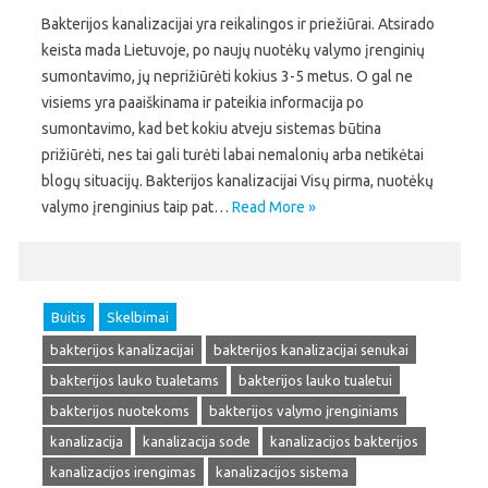
Bakterijos kanalizacijai yra reikalingos ir priežiūrai. Atsirado
keista mada Lietuvoje, po naujų nuotėkų valymo įrenginių
sumontavimo, jų neprižiūrėti kokius 3-5 metus. O gal ne
visiems yra paaiškinama ir pateikia informacija po
sumontavimo, kad bet kokiu atveju sistemas būtina
prižiūrėti, nes tai gali turėti labai nemalonių arba netikėtai
blogų situacijų. Bakterijos kanalizacijai Visų pirma, nuotėkų
valymo įrenginius taip pat…
Read More »
Buitis
Skelbimai
bakterijos kanalizacijai
bakterijos kanalizacijai senukai
bakterijos lauko tualetams
bakterijos lauko tualetui
bakterijos nuotekoms
bakterijos valymo įrenginiams
kanalizacija
kanalizacija sode
kanalizacijos bakterijos
kanalizacijos irengimas
kanalizacijos sistema