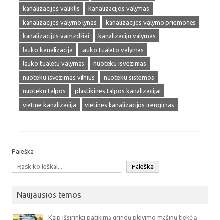
kanalizacijos valiklis
kanalizacijos valymas
kanalizacijos valymo lynas
kanalizacijos valymo priemones
kanalizacijos vamzdžiai
kanalizaciju valymas
lauko kanalizacija
lauko tualeto valymas
lauko tualetu valymas
nuoteku isvezimas
nuoteku isvezimas vilnius
nuoteku sistemos
nuoteku talpos
plastikines talpos kanalizacijai
vietine kanalizacija
vietines kanalizacijos irengimas
Paieška
Paieška
Naujausios temos:
Kaip išsirinkti patikimą grindų plovimo mašinų tiekėją