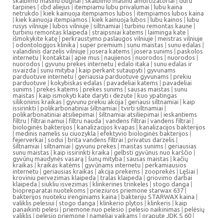
skalbimo masinu bugnai
|
skalbimo masinu amortizatoriai
|
duru
tarpines
|
cbd aliejus
|
itempiamu lubu privalumai
|
lubu kaina
netrukdo
|
kiek kainuoja itempiamos lubos
|
itempiamos lubos kaina
|
kiek kainuoja itempiamos
|
kiek kainuoja lubos
|
lubu kainos
|
lubu
rusys vilniuje
|
lubos vilniuje
|
siltnamiai
|
turbinu remontas kaune
|
turbinu remontas klaipeda
|
straipsniai katems
|
laiminga kate
|
išmokykite katę
|
perkraustymo paslaugos vilniuje
|
meistras vilniuje
|
odontologijos klinika
|
super premium
|
sunu maistas
|
sunu edalas
|
valandinis darzelis vilniuje
|
josera katems
|
josera sunims
|
paskolos
internetu
|
kontaktai
|
apie mus
|
naujienos
|
nuorodos
|
nuorodos
|
nuorodos
|
gyvunu prekes internetu
|
edalo itaka
|
sunu edalas ir
isvaizda
|
sunu mityba
|
kaip perkant sutaupyti
|
gyvunams
parduotuve internetu
|
geriausia parduotuve gyvunams
|
prekiu
parduotuve
|
kokybiskas edalas
|
pavadeliai katems
|
pavadeliai
sunims
|
prekes katems
|
prekes sunims
|
sausas maistas
|
sunu
maistas
|
kaip ismokyti kate daryti i dezute
|
kuo ypatingas
silikoninis kraikas
|
gyvunu prekiu akcija
|
geriausi siltnamiai
|
kaip
issirinkti
|
polikarbonatiniai šiltnamiai
|
tvirti siltnamiai
|
polikarbonatiniai atsiliepimai
|
šiltnamiai atsiliepimai
|
ieskantiems
filtru
|
filtrai namui
|
filtru nauda
|
vandens filtrai
|
vandens filtrai
|
biologinės bakterijos
|
kanalizacijos kvapas
|
kanalizacijos bakterijos
|
medinis namelis su ciuozykla
|
efektyvio biologinės bakterijos
|
fejerverkai
|
sodui
|
brita vandens filtrai
|
privatus darzelis
|
šiltnamiai
|
siltnamiai
|
gyvunu prekes
|
maistas sunims
|
geriausias
sunu maistas
|
kaip issirinkti kraika
|
gelbsti gyvūnus nuo karščio
|
gyvūnų maudynės vasarą
|
šunų mityba
|
sausas maistas
|
kačių
kraikas
|
kraikas katėms
|
gyvūnams internetu
|
perkamiausios
internetu
|
geriausias kraikas
|
akcija prekems
|
zooprekės
|
Lęšiai
|
kroviniu pervezimas klaipeda
|
tralas klaipeda
|
griovimo darbai
klaipeda
|
siukliu isvezimas
|
klinkerines trinkeles
|
stogo danga
|
biopreparatai nuotekoms
|
prieziuros priemone starwax 637
|
bakterijos nuoteku irenginiams kaina
|
bakteriju STARWAX kaina
|
valiklis pelesiui
|
stogo danga
|
klinkerio plytos
|
klinkeris
|
kaip
panaikinti pelesi
|
priemone nuo pelesio
|
pelesio naikinimas
|
pelėsių
valiklis
|
pelesio priemone
|
nameliai vaikams
|
orapute JDK S 60
|