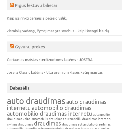
Pigus lektuvu bilietai
Kaip išsirinkti geriausią pelėsio valiklį
Žieminių padangų žymėjimas yra svarbus – kaip išvengti klaidų
Gyvunu prekes
Geriausias maistas sterilizuotoms katėms - JOSERA
Josera Classic katėms - Ulta premium klasės kačių maistas
Debesėlis
auto draudimas
auto draudimas
internetu
automobilio draudimas
automobilio draudimas internetu
automobilio
draudimas kaina
automobiliu draudimas
automobiliu draudimas internetu
draudimas
civilinis draudimas
draudimas automobilio
draudimas
automobiliui
draudimas internetu pigiau
draudimas internetu pigiausias