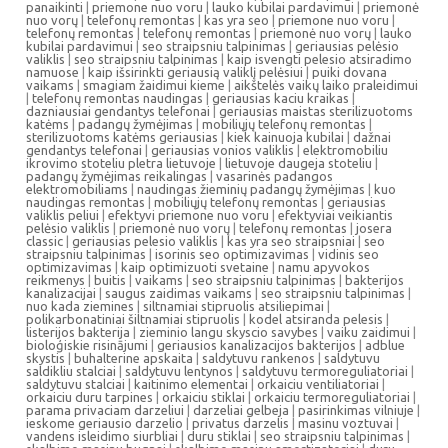
panaikinti
|
priemone nuo voru
|
lauko kubilai pardavimui
|
priemonė
nuo vorų
|
telefonų remontas
|
kas yra seo
|
priemone nuo voru
|
telefonų remontas
|
telefonų remontas
|
priemonė nuo vorų
|
lauko
kubilai pardavimui
|
seo straipsniu talpinimas
|
geriausias pelėsio
valiklis
|
seo straipsniu talpinimas
|
kaip isvengti pelesio atsiradimo
namuose
|
kaip išsirinkti geriausią valiklį pelėsiui
|
puiki dovana
vaikams
|
smagiam žaidimui kieme
|
aikštelės vaikų laiko praleidimui
|
telefonų remontas naudingas
|
geriausias kaciu kraikas
|
dazniausiai gendantys telefonai
|
geriausias maistas sterilizuotoms
katėms
|
padangų žymėjimas
|
mobiliųjų telefonų remontas
|
sterilizuotoms katėms geriausias
|
kiek kainuoja kubilai
|
dažnai
gendantys telefonai
|
geriausias vonios valiklis
|
elektromobiliu
ikrovimo stoteliu pletra lietuvoje
|
lietuvoje daugeja stoteliu
|
padangų žymėjimas reikalingas
|
vasarinės padangos
elektromobiliams
|
naudingas žieminių padangų žymėjimas
|
kuo
naudingas remontas
|
mobiliųjų telefonų remontas
|
geriausias
valiklis peliui
|
efektyvi priemone nuo voru
|
efektyviai veikiantis
pelėsio valiklis
|
priemonė nuo vorų
|
telefonų remontas
|
josera
classic
|
geriausias pelesio valiklis
|
kas yra seo straipsniai
|
seo
straipsniu talpinimas
|
isorinis seo optimizavimas
|
vidinis seo
optimizavimas
|
kaip optimizuoti svetaine
|
namu apyvokos
reikmenys
|
buitis
|
vaikams
|
seo straipsniu talpinimas
|
bakterijos
kanalizacijai
|
saugus zaidimas vaikams
|
seo straipsniu talpinimas
|
nuo kada ziemines
|
siltnamiai stipruolis atsiliepimai
|
polikarbonatiniai šiltnamiai stipruolis
|
kodel atsiranda pelesis
|
listerijos bakterija
|
zieminio langu skyscio savybes
|
vaiku zaidimui
|
bioloģiskie risinājumi
|
geriausios kanalizacijos bakterijos
|
adblue
skystis
|
buhalterine apskaita
|
saldytuvu rankenos
|
saldytuvu
saldikliu stalciai
|
saldytuvu lentynos
|
saldytuvu termoreguliatoriai
|
saldytuvu stalciai
|
kaitinimo elementai
|
orkaiciu ventiliatoriai
|
orkaiciu duru tarpines
|
orkaiciu stiklai
|
orkaiciu termoreguliatoriai
|
parama privaciam darzeliui
|
darzeliai gelbeja
|
pasirinkimas vilniuje
|
ieskome geriausio darzelio
|
privatus darzelis
|
masinu voztuvai
|
vandens isleidimo siurbliai
|
duru stiklai
|
seo straipsniu talpinimas
|