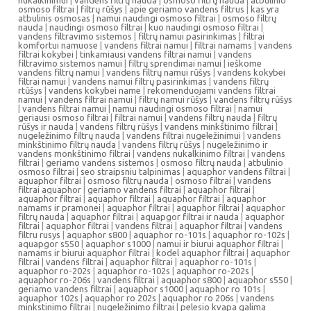
nukalkinimui
|
vandens filtrų nauda
|
osmoso filtrų nauda
|
atbulinio
osmoso filtrai
|
filtrų rūšys
|
apie geriamo vandens filtrus
|
kas yra
atbulinis osmosas
|
namui naudingi osmoso filtrai
|
osmoso filtrų
nauda
|
naudingi osmoso filtrai
|
kuo naudingi osmoso filtrai
|
vandens filtravimo sistemos
|
filtrų namui pasirinkimas
|
filtrai
komfortui namuose
|
vandens filtrai namui
|
filtrai namams
|
vandens
filtrai kokybei
|
tinkamiausi vandens filtrai namui
|
vandens
filtravimo sistemos namui
|
filtrų sprendimai namui
|
ieškome
vandens filtrų namui
|
vandens filtrų namui rūšys
|
vandens kokybei
filtrai namui
|
vandens namui filtrų pasirinkimas
|
vandens filtrų
rtūšys
|
vandens kokybei name
|
rekomenduojami vandens filtrai
namui
|
vandens filtrai namui
|
filtrų namui rūšys
|
vandens filtrų rūšys
|
vandens filtrai namui
|
namui naudingi osmoso filtrai
|
namui
geriausi osmoso filtrai
|
filtrai namui
|
vandens filtrų nauda
|
filtrų
rūšys ir nauda
|
vandens filtrų rūšys
|
vandens minkštinimo filtrai
|
nugeležinimo filtrų nauda
|
vandens filtrai nugeležinimui
|
vandens
minkštinimo filtrų nauda
|
vandens filtrų rūšys
|
nugeležinimo ir
vandens monkštinimo filtrai
|
vandens nukalkinimo filtrai
|
vandens
filtrai
|
geriamo vandens sistemos
|
osmoso filtrų nauda
|
atbulinio
osmoso filtrai
|
seo straipsniu talpinimas
|
aquaphor vandens filtrai
|
aquaphor filtrai
|
osmoso filtrų nauda
|
osmoso filtrai
|
vandens
filtrai aquaphor
|
geriamo vandens filtrai
|
aquaphor filtrai
|
aquaphor filtrai
|
aquaphor filtrai
|
aquaphor filtrai
|
aquaphor
namams ir pramonei
|
aquaphor filtrai
|
aquaphor filtrai
|
aquaphor
filtrų nauda
|
aquaphor filtrai
|
aquapgor filtrai ir nauda
|
aquaphor
filtrai
|
aquaphor filtrai
|
vandens filtrai
|
aquaphor filtrai
|
vandens
filtru rusys
|
aquaphor s800
|
aquaphor ro-101s
|
aquaphor ro-102s
|
aquapgor s550
|
aquaphor s1000
|
namui ir biurui aquaphor filtrai
|
namams ir biurui aquaphor filtrai
|
kodel aquaphor filtrai
|
aquaphor
filtrai
|
vandens filtrai
|
aquaphor filtrai
|
aquaphor ro-101s
|
aquaphor ro-202s
|
aquaphor ro-102s
|
aquaphor ro-202s
|
aquaphor ro-206s
|
vandens filtrai
|
aquaphor s800
|
aquaphor s550
|
geriamo vandens filtrai
|
aquaphor s1000
|
aquaphor ro 101s
|
aquaphor 102s
|
aquaphor ro 202s
|
aquaphor ro 206s
|
vandens
minkstinimo filtrai
|
nugeležinimo filtrai
|
pelesio kvapa galima