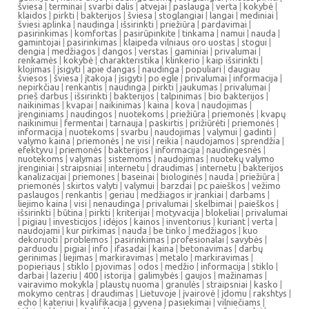
šviesa
|
terminai
|
svarbi dalis
|
atvejai
|
paslauga
|
verta
|
kokybė
|
klaidos
|
pirkti
|
bakterijos
|
šviesa
|
stoglangiai
|
langai
|
mediniai
|
šviesi aplinka
|
naudinga
|
išsirinkti
|
priežiūra
|
pardavimai
|
pasirinkimas
|
komfortas
|
pasirūpinkite
|
tinkama
|
namui
|
nauda
|
gamintojai
|
pasirinkimas
|
klaipeda vilniaus oro uostas
|
stogui
|
dengia
|
medžiagos
|
dangos
|
verstas
|
gaminiai
|
privalumai
|
renkamės
|
kokybė
|
charakteristika
|
klinkerio
|
kaip išsirinkti
|
klojimas
|
įsigyti
|
apie dangas
|
naudinga
|
populiari
|
daugiau
šviesos
|
šviesa
|
įtakoja
|
įsigyti
|
po egle
|
privalumai
|
informacija
|
nepirkčiau
|
renkantis
|
naudinga
|
pirkti
|
jaukumas
|
privalumai
|
prieš darbus
|
išsirinkti
|
bakterijos
|
talpinimas
|
bio bakterijos
|
naikinimas
|
kvapai
|
naikinimas
|
kaina
|
kova
|
naudojimas
|
įrenginiams
|
naudingos
|
nuotekoms
|
priežiūra
|
priemonės
|
kvapų
naikinimui
|
fermentai
|
tarnauja
|
paskirtis
|
prižiūrėti
|
priemonės
|
informacija
|
nuotekoms
|
svarbu
|
naudojimas
|
valymui
|
gadinti
|
valymo kaina
|
priemonės
|
ne visi
|
reikia
|
naudojamos
|
sprendžia
|
efektyvu
|
priemonės
|
bakterijos
|
informacija
|
naudingesnės
|
nuotekoms
|
valymas
|
sistemoms
|
naudojimas
|
nuotekų valymo
įrenginiai
|
straipsniai
|
internetu
|
draudimas
|
internetu
|
bakterijos
kanalizacijai
|
priemones
|
baseinai
|
biologinės
|
nauda
|
priežiūra
|
priemonės
|
skirtos valyti
|
valymui
|
barzdai
|
pc paieškos
|
vežimo
paslaugos
|
renkantis
|
geriau
|
medžiagos ir įrankiai
|
darbams
|
liejimo kaina
|
visi
|
nenaudinga
|
privalumai
|
skelbimai
|
paieškos
|
išsirinkti
|
būtina
|
pirkti
|
kriterijai
|
motyvacija
|
blokeliai
|
privalumai
|
pigiau
|
investicijos
|
idėjos
|
kainos
|
inventorius
|
kuriant
|
verta
|
naudojami
|
kur pirkimas
|
nauda
|
be tinko
|
medžiagos
|
kuo
dekoruoti
|
problemos
|
pasirinkimas
|
profesionalai
|
savybės
|
parduodu
|
pigiai
|
info
|
ifasadai
|
kaina
|
betonavimas
|
darbų
gerinimas
|
liejimas
|
markiravimas
|
metalo
|
markiravimas
|
popieriaus
|
stiklo
|
pjovimas
|
odos
|
medžio
|
informacija
|
stiklo
|
darbai
|
lazeriu
|
400
|
istorija
|
galimybės
|
gaujos
|
mažinamas
|
vairavimo mokykla
|
plaustų nuoma
|
granulės
|
straipsniai
|
kasko
|
mokymo centras
|
draudimas
|
Lietuvoje
|
įvairovė
|
įdomu
|
rakshtys
|
echo
|
kateriui
|
kvalifikacija
|
gyvena
|
pasiekimai
|
vilniečiams
|