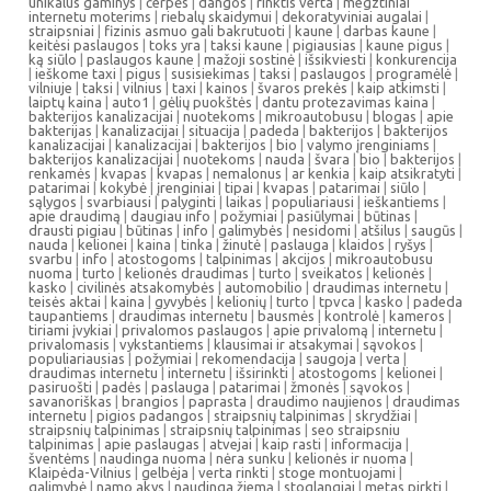
unikalus gaminys
|
čerpės
|
dangos
|
rinktis verta
|
megztiniai
internetu moterims
|
riebalų skaidymui
|
dekoratyviniai augalai
|
straipsniai
|
fizinis asmuo gali bakrutuoti
|
kaune
|
darbas kaune
|
keitėsi paslaugos
|
toks yra
|
taksi kaune
|
pigiausias
|
kaune pigus
|
ką siūlo
|
paslaugos kaune
|
mažoji sostinė
|
išsikviesti
|
konkurencija
|
ieškome taxi
|
pigus
|
susisiekimas
|
taksi
|
paslaugos
|
programėlė
|
vilniuje
|
taksi
|
vilnius
|
taxi
|
kainos
|
švaros prekės
|
kaip atkimsti
|
laiptų kaina
|
auto1
|
gėlių puokštės
|
dantu protezavimas kaina
|
bakterijos kanalizacijai
|
nuotekoms
|
mikroautobusu
|
blogas
|
apie
bakterijas
|
kanalizacijai
|
situacija
|
padeda
|
bakterijos
|
bakterijos
kanalizacijai
|
kanalizacijai
|
bakterijos
|
bio
|
valymo įrenginiams
|
bakterijos kanalizacijai
|
nuotekoms
|
nauda
|
švara
|
bio
|
bakterijos
|
renkamės
|
kvapas
|
kvapas
|
nemalonus
|
ar kenkia
|
kaip atsikratyti
|
patarimai
|
kokybė
|
įrenginiai
|
tipai
|
kvapas
|
patarimai
|
siūlo
|
sąlygos
|
svarbiausi
|
palyginti
|
laikas
|
populiariausi
|
ieškantiems
|
apie draudimą
|
daugiau info
|
požymiai
|
pasiūlymai
|
būtinas
|
drausti pigiau
|
būtinas
|
info
|
galimybės
|
nesidomi
|
atšilus
|
saugūs
|
nauda
|
kelionei
|
kaina
|
tinka
|
žinutė
|
paslauga
|
klaidos
|
ryšys
|
svarbu
|
info
|
atostogoms
|
talpinimas
|
akcijos
|
mikroautobusu
nuoma
|
turto
|
kelionės draudimas
|
turto
|
sveikatos
|
kelionės
|
kasko
|
civilinės atsakomybės
|
automobilio
|
draudimas internetu
|
teisės aktai
|
kaina
|
gyvybės
|
kelionių
|
turto
|
tpvca
|
kasko
|
padeda
taupantiems
|
draudimas internetu
|
bausmės
|
kontrolė
|
kameros
|
tiriami įvykiai
|
privalomos paslaugos
|
apie privalomą
|
internetu
|
privalomasis
|
vykstantiems
|
klausimai ir atsakymai
|
sąvokos
|
populiariausias
|
požymiai
|
rekomendacija
|
saugoja
|
verta
|
draudimas internetu
|
internetu
|
išsirinkti
|
atostogoms
|
kelionei
|
pasiruošti
|
padės
|
paslauga
|
patarimai
|
žmonės
|
sąvokos
|
savanoriškas
|
brangios
|
paprasta
|
draudimo naujienos
|
draudimas
internetu
|
pigios padangos
|
straipsnių talpinimas
|
skrydžiai
|
straipsnių talpinimas
|
straipsnių talpinimas
|
seo straipsniu
talpinimas
|
apie paslaugas
|
atvejai
|
kaip rasti
|
informacija
|
šventėms
|
naudinga nuoma
|
nėra sunku
|
kelionės ir nuoma
|
Klaipėda-Vilnius
|
gelbėja
|
verta rinkti
|
stoge montuojami
|
galimybė
|
namo akys
|
naudinga žiemą
|
stoglangiai
|
metas pirkti
|