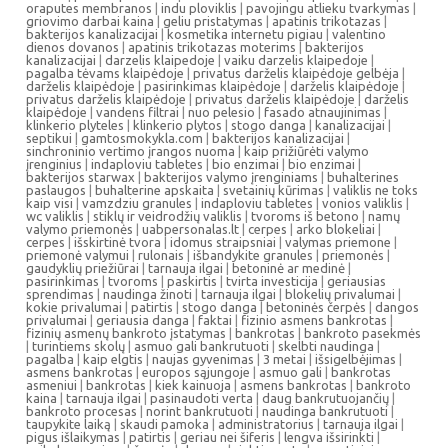
oraputes membranos
|
indu ploviklis
|
pavojingu atlieku tvarkymas
|
griovimo darbai kaina
|
geliu pristatymas
|
apatinis trikotazas
|
bakterijos kanalizacijai
|
kosmetika internetu pigiau
|
valentino
dienos dovanos
|
apatinis trikotazas moterims
|
bakterijos
kanalizacijai
|
darzelis klaipedoje
|
vaiku darzelis klaipedoje
|
pagalba tėvams klaipėdoje
|
privatus darželis klaipėdoje gelbėja
|
darželis klaipėdoje
|
pasirinkimas klaipėdoje
|
darželis klaipėdoje
|
privatus darželis klaipėdoje
|
privatus darželis klaipėdoje
|
darželis
klaipėdoje
|
vandens filtrai
|
nuo pelesio
|
fasado atnaujinimas
|
klinkerio plyteles
|
klinkerio plytos
|
stogo danga
|
kanalizacijai
|
septikui
|
gamtosmokykla.com
|
bakterijos kanalizacijai
|
sinchroninio vertimo įrangos nuoma
|
kaip prižiūrėti valymo
įrenginius
|
indaploviu tabletes
|
bio enzimai
|
bio enzimai
|
bakterijos starwax
|
bakterijos valymo įrenginiams
|
buhalterines
paslaugos
|
buhalterine apskaita
|
svetainių kūrimas
|
valiklis ne toks
kaip visi
|
vamzdziu granules
|
indaploviu tabletes
|
vonios valiklis
|
wc valiklis
|
stiklų ir veidrodžių valiklis
|
tvoroms iš betono
|
namų
valymo priemonės
|
uabpersonalas.lt
|
cerpes
|
arko blokeliai
|
cerpes
|
išskirtinė tvora
|
idomus straipsniai
|
valymas priemone
|
priemonė valymui
|
rulonais
|
išbandykite granules
|
priemonės
|
gaudyklių priežiūrai
|
tarnauja ilgai
|
betoninė ar medinė
|
pasirinkimas
|
tvoroms
|
paskirtis
|
tvirta investicija
|
geriausias
sprendimas
|
naudinga žinoti
|
tarnauja ilgai
|
blokelių privalumai
|
kokie privalumai
|
patirtis
|
stogo danga
|
betoninės čerpės
|
dangos
privalumai
|
geriausia danga
|
faktai
|
fizinio asmens bankrotas
|
fizinių asmenų bankroto įstatymas
|
bankrotas
|
bankroto pasekmės
|
turintiems skolų
|
asmuo gali bankrutuoti
|
skelbti naudinga
|
pagalba
|
kaip elgtis
|
naujas gyvenimas
|
3 metai
|
išsigelbėjimas
|
asmens bankrotas
|
europos sąjungoje
|
asmuo gali
|
bankrotas
asmeniui
|
bankrotas
|
kiek kainuoja
|
asmens bankrotas
|
bankroto
kaina
|
tarnauja ilgai
|
pasinaudoti verta
|
daug bankrutuojančių
|
bankroto procesas
|
norint bankrutuoti
|
naudinga bankrutuoti
|
taupykite laiką
|
skaudi pamoka
|
administratorius
|
tarnauja ilgai
|
pigus išlaikymas
|
patirtis
|
geriau nei šiferis
|
lengva išsirinkti
|