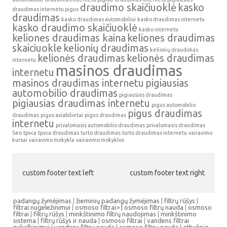
draudimo skaičiuoklė
kasko
draudimas internetu pigus
draudimas
kasko draudimas automobiliui
kasko draudimas internetu
kasko draudimo skaičiuoklė
kasko internetu
keliones draudimas kaina
keliones draudimas
skaiciuokle
kelionių draudimas
kelionių draudimas
kelionės draudimas
kelionės draudimas
internetu
masinos draudimas
internetu
masinos draudimas internetu
pigiausias
automobilio draudimas
pigiausias draudimas
pigiausias draudimas internetu
pigus automobilio
pigus draudimas
draudimas
pigus aviabilietai
pigus draudimas
internetu
privalomasis automobilio draudimas
privalomasis draudimas
Seo
tpvca
tpvca draudimas
turto draudimas
turto draudimas internetu
vairavimo
kursai
vairavimo mokykla
vairavimo mokyklos
custom footer text left
custom footer text right
padangų žymėjimas
|
žieminių padangų žymėjimas
|
filtrų rūšys
|
filtrai nugeležinimui
|
osmoso filtrai> |
osmoso filtrų nauda
|
osmoso
filtrai
|
filtrų rūšys
|
minkštinimo filtrų naudojimas
|
minkštinimo
sistema
|
filtrų rūšys ir nauda
|
osmoso filtrai
|
vandens filtrai