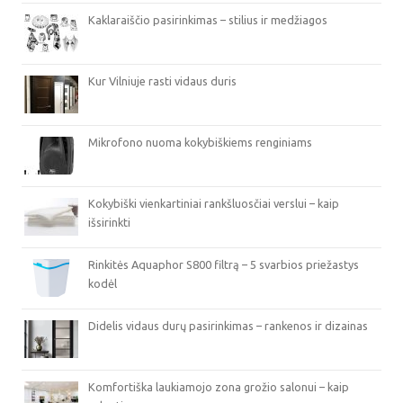
Kaklaraiščio pasirinkimas – stilius ir medžiagos
Kur Vilniuje rasti vidaus duris
Mikrofono nuoma kokybiškiems renginiams
Kokybiški vienkartiniai rankšluosčiai verslui – kaip
išsirinkti
Rinkitės Aquaphor S800 filtrą – 5 svarbios priežastys
kodėl
Didelis vidaus durų pasirinkimas – rankenos ir dizainas
Komfortiška laukiamojo zona grožio salonui – kaip