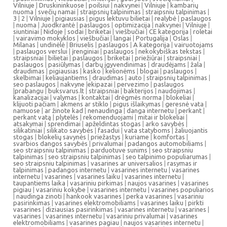
Vilniuje
|
Druskininkuose
|
poilsiui
|
nakvynei
|
Vilniuje
|
kambarių
nuoma
|
svečių namai
|
straipsnių talpinimas
|
straipsniu talpinimas
|
3
|
2
|
Vilniuje
|
pigiausias
|
pigus lektuvu bilietai
|
realybė
|
paslaugos
|
nuoma
|
Juodkrantė
|
paslaugos
|
optimizacija
|
nakvynei
|
Vilniuje
|
siuntiniai
|
Nidoje
|
sodai
|
briketai
|
viešbučiai
|
CE kategorija
|
roletai
|
vairavimo mokyklos
|
viešbučiai
|
langai
|
Portugalija
|
Oslas
|
Milanas
|
undinėlė
|
Briuselis
|
paslaugos
|
A kategorija
|
vairuotojams
|
paslaugos verslui
|
įrenginiai
|
paslaugos
|
nekokybiškas tekstas
|
straipsniai
|
bilietai
|
paslaugos
|
briketai
|
priežiūrai
|
straipsniai
|
paslaugos
|
pasiūlymas
|
darbų įgyvendinimas
|
draudėjams
|
žala
|
draudimas
|
pigiausias
|
kasko
|
kelionėms
|
blogai
|
paslaugos
|
skelbimai
|
keliaujantiems
|
draudimas
|
auto
|
straipsnių talpinimas
|
seo paslaugos
|
nakvyne
|
ekipazai
|
pervezimo
|
paslaugos
|
prabangu
|
buksvarus.lt
|
straipsniai
|
bakterijos
|
naudojimas
|
kanalizacijai
|
valymas
|
kontaktai
|
drėgmės norma
|
blokeliai
|
klijuoti pačiam
|
akmens ar stiklo
|
pigus išlaikymas
|
geresnė vata
|
namuose
|
ar žinote kad
|
nenaudinga
|
danga internetu
|
perkant
|
perkant vatą
|
plytelės
|
rekomenduojami
|
mitai ir blokeliai
|
atsakymai
|
sprendimai
|
apželdintas stogas
|
arko savybės
|
silikatiniai
|
silikato savybės
|
fasadui
|
vata statyboms
|
žaliuojantis
stogas
|
blokelių savynės
|
priežastys
|
kuriame
|
komfortas
|
svarbios dangos savybės
|
privalumai
|
padangos automobiliams
|
seo straipsniu talpinimas
|
parduotuve sunims
|
seo straipsniu
talpinimas
|
seo straipsniu talpinimas
|
seo talpinimo populiarumas
|
seo straipsniu talpinimas
|
vasarines ar universalios
|
rasymas ir
talpinimas
|
padangos internetu
|
vasarines internetu
|
vasarines
internetu
|
vasarines
|
vasarines laiku
|
vasarines internetu
|
taupantiems laika
|
vasariniu pirkimas
|
naujos vasarines
|
vasarines
pigiau
|
vasariniu kokybe
|
vasarines internetu
|
vasarines populiarios
|
naudinga zinoti
|
hankook vasarines
|
perka vasarines
|
vasariniu
pasirinkimas
|
vasarines elektromobiliams
|
vasarines laiku
|
pirkti
vasarines
|
diziausias pasirinkimas
|
vasarines internetu
|
vasarines
|
vasarines
|
vasarines internetu
|
vasariniu privalumai
|
vasarines
elektromobiliams
|
vasarines pagiau
|
naujos vasarines internetu
|