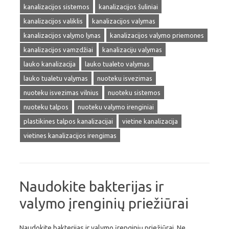
kanalizacijos sistemos
kanalizacijos šuliniai
kanalizacijos valiklis
kanalizacijos valymas
kanalizacijos valymo lynas
kanalizacijos valymo priemones
kanalizacijos vamzdžiai
kanalizaciju valymas
lauko kanalizacija
lauko tualeto valymas
lauko tualetu valymas
nuoteku isvezimas
nuoteku isvezimas vilnius
nuoteku sistemos
nuoteku talpos
nuoteku valymo irenginiai
plastikines talpos kanalizacijai
vietine kanalizacija
vietines kanalizacijos irengimas
Naudokite bakterijas ir
valymo įrenginių priežiūrai
Naudokite bakterijas ir valymo įrenginių priežiūrai. Ne