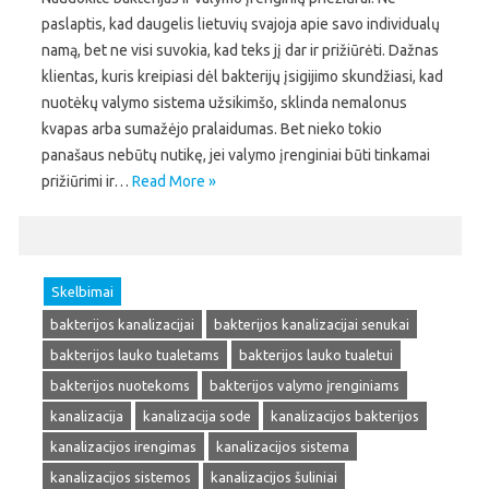
paslaptis, kad daugelis lietuvių svajoja apie savo individualų
namą, bet ne visi suvokia, kad teks jį dar ir prižiūrėti. Dažnas
klientas, kuris kreipiasi dėl bakterijų įsigijimo skundžiasi, kad
nuotėkų valymo sistema užsikimšo, sklinda nemalonus
kvapas arba sumažėjo pralaidumas. Bet nieko tokio
panašaus nebūtų nutikę, jei valymo įrenginiai būti tinkamai
prižiūrimi ir…
Read More »
Skelbimai
bakterijos kanalizacijai
bakterijos kanalizacijai senukai
bakterijos lauko tualetams
bakterijos lauko tualetui
bakterijos nuotekoms
bakterijos valymo įrenginiams
kanalizacija
kanalizacija sode
kanalizacijos bakterijos
kanalizacijos irengimas
kanalizacijos sistema
kanalizacijos sistemos
kanalizacijos šuliniai