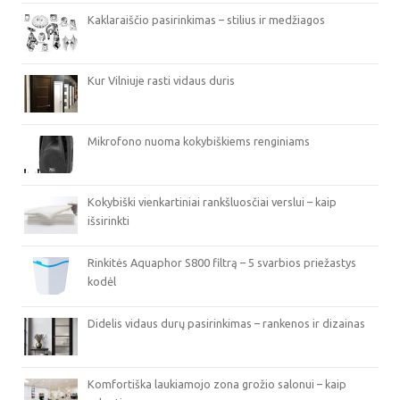
Kaklaraiščio pasirinkimas – stilius ir medžiagos
Kur Vilniuje rasti vidaus duris
Mikrofono nuoma kokybiškiems renginiams
Kokybiški vienkartiniai rankšluosčiai verslui – kaip
išsirinkti
Rinkitės Aquaphor S800 filtrą – 5 svarbios priežastys
kodėl
Didelis vidaus durų pasirinkimas – rankenos ir dizainas
Komfortiška laukiamojo zona grožio salonui – kaip