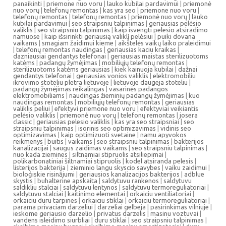
panaikinti
|
priemone nuo voru
|
lauko kubilai pardavimui
|
priemonė
nuo vorų
|
telefonų remontas
|
kas yra seo
|
priemone nuo voru
|
telefonų remontas
|
telefonų remontas
|
priemonė nuo vorų
|
lauko
kubilai pardavimui
|
seo straipsniu talpinimas
|
geriausias pelėsio
valiklis
|
seo straipsniu talpinimas
|
kaip isvengti pelesio atsiradimo
namuose
|
kaip išsirinkti geriausią valiklį pelėsiui
|
puiki dovana
vaikams
|
smagiam žaidimui kieme
|
aikštelės vaikų laiko praleidimui
|
telefonų remontas naudingas
|
geriausias kaciu kraikas
|
dazniausiai gendantys telefonai
|
geriausias maistas sterilizuotoms
katėms
|
padangų žymėjimas
|
mobiliųjų telefonų remontas
|
sterilizuotoms katėms geriausias
|
kiek kainuoja kubilai
|
dažnai
gendantys telefonai
|
geriausias vonios valiklis
|
elektromobiliu
ikrovimo stoteliu pletra lietuvoje
|
lietuvoje daugeja stoteliu
|
padangų žymėjimas reikalingas
|
vasarinės padangos
elektromobiliams
|
naudingas žieminių padangų žymėjimas
|
kuo
naudingas remontas
|
mobiliųjų telefonų remontas
|
geriausias
valiklis peliui
|
efektyvi priemone nuo voru
|
efektyviai veikiantis
pelėsio valiklis
|
priemonė nuo vorų
|
telefonų remontas
|
josera
classic
|
geriausias pelesio valiklis
|
kas yra seo straipsniai
|
seo
straipsniu talpinimas
|
isorinis seo optimizavimas
|
vidinis seo
optimizavimas
|
kaip optimizuoti svetaine
|
namu apyvokos
reikmenys
|
buitis
|
vaikams
|
seo straipsniu talpinimas
|
bakterijos
kanalizacijai
|
saugus zaidimas vaikams
|
seo straipsniu talpinimas
|
nuo kada ziemines
|
siltnamiai stipruolis atsiliepimai
|
polikarbonatiniai šiltnamiai stipruolis
|
kodel atsiranda pelesis
|
listerijos bakterija
|
zieminio langu skyscio savybes
|
vaiku zaidimui
|
bioloģiskie risinājumi
|
geriausios kanalizacijos bakterijos
|
adblue
skystis
|
buhalterine apskaita
|
saldytuvu rankenos
|
saldytuvu
saldikliu stalciai
|
saldytuvu lentynos
|
saldytuvu termoreguliatoriai
|
saldytuvu stalciai
|
kaitinimo elementai
|
orkaiciu ventiliatoriai
|
orkaiciu duru tarpines
|
orkaiciu stiklai
|
orkaiciu termoreguliatoriai
|
parama privaciam darzeliui
|
darzeliai gelbeja
|
pasirinkimas vilniuje
|
ieskome geriausio darzelio
|
privatus darzelis
|
masinu voztuvai
|
vandens isleidimo siurbliai
|
duru stiklai
|
seo straipsniu talpinimas
|