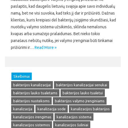
paslaptis, kad daugelis lietuvių svajoja apie savo individualų
namą, bet ne visi suvokia, kad teks jį dar ir prižiūrėti. Dažnas
klientas, kuris kreipiasi dėl bakterijų įsigijimo skundžiasi, kad
nuotėkų valymo sistema užsikimšo, sklinda nemalonus
kvapas arba sumažėjo pralaidumas. Bet nieko tokio
panašaus nebūtų nutikę, jei valymo įrenginiai būti tinkamai
prižiūrimi ir…
Read More »
Skelbimai
bakterijos kanalizacijai
bakterijos kanalizacijai senukai
bakterijos lauko tualetams
bakterijos lauko tualetui
bakterijos nuotekoms
bakterijos valymo įrenginiams
kanalizacija
kanalizacija sode
kanalizacijos bakterijos
kanalizacijos irengimas
kanalizacijos sistema
kanalizacijos sistemos
kanalizacijos šuliniai