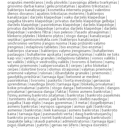
oraputes membranos
|
indu ploviklis
|
pavojingu atlieku tvarkymas
|
griovimo darbai kaina
|
geliu pristatymas
|
apatinis trikotazas
|
bakterijos kanalizacijai
|
kosmetika internetu pigiau
|
valentino
dienos dovanos
|
apatinis trikotazas moterims
|
bakterijos
kanalizacijai
|
darzelis klaipedoje
|
vaiku darzelis klaipedoje
|
pagalba tėvams klaipėdoje
|
privatus darželis klaipėdoje gelbėja
|
darželis klaipėdoje
|
pasirinkimas klaipėdoje
|
darželis klaipėdoje
|
privatus darželis klaipėdoje
|
privatus darželis klaipėdoje
|
darželis
klaipėdoje
|
vandens filtrai
|
nuo pelesio
|
fasado atnaujinimas
|
klinkerio plyteles
|
klinkerio plytos
|
stogo danga
|
kanalizacijai
|
septikui
|
gamtosmokykla.com
|
bakterijos kanalizacijai
|
sinchroninio vertimo įrangos nuoma
|
kaip prižiūrėti valymo
įrenginius
|
indaploviu tabletes
|
bio enzimai
|
bio enzimai
|
bakterijos starwax
|
bakterijos valymo įrenginiams
|
buhalterines
paslaugos
|
buhalterine apskaita
|
svetainių kūrimas
|
valiklis ne toks
kaip visi
|
vamzdziu granules
|
indaploviu tabletes
|
vonios valiklis
|
wc valiklis
|
stiklų ir veidrodžių valiklis
|
tvoroms iš betono
|
namų
valymo priemonės
|
uabpersonalas.lt
|
cerpes
|
arko blokeliai
|
cerpes
|
išskirtinė tvora
|
idomus straipsniai
|
valymas priemone
|
priemonė valymui
|
rulonais
|
išbandykite granules
|
priemonės
|
gaudyklių priežiūrai
|
tarnauja ilgai
|
betoninė ar medinė
|
pasirinkimas
|
tvoroms
|
paskirtis
|
tvirta investicija
|
geriausias
sprendimas
|
naudinga žinoti
|
tarnauja ilgai
|
blokelių privalumai
|
kokie privalumai
|
patirtis
|
stogo danga
|
betoninės čerpės
|
dangos
privalumai
|
geriausia danga
|
faktai
|
fizinio asmens bankrotas
|
fizinių asmenų bankroto įstatymas
|
bankrotas
|
bankroto pasekmės
|
turintiems skolų
|
asmuo gali bankrutuoti
|
skelbti naudinga
|
pagalba
|
kaip elgtis
|
naujas gyvenimas
|
3 metai
|
išsigelbėjimas
|
asmens bankrotas
|
europos sąjungoje
|
asmuo gali
|
bankrotas
asmeniui
|
bankrotas
|
kiek kainuoja
|
asmens bankrotas
|
bankroto
kaina
|
tarnauja ilgai
|
pasinaudoti verta
|
daug bankrutuojančių
|
bankroto procesas
|
norint bankrutuoti
|
naudinga bankrutuoti
|
taupykite laiką
|
skaudi pamoka
|
administratorius
|
tarnauja ilgai
|
pigus išlaikymas
|
patirtis
|
geriau nei šiferis
|
lengva išsirinkti
|