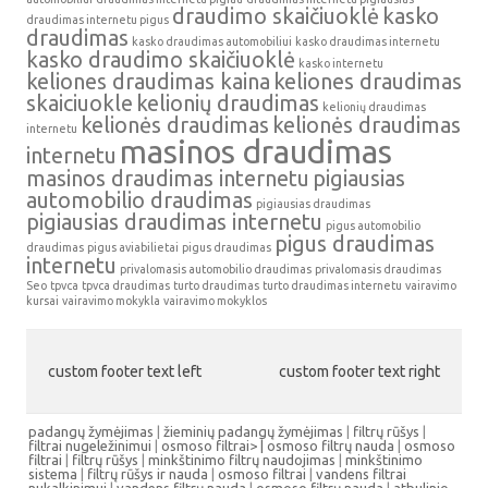
draudimo skaičiuoklė
kasko
draudimas internetu pigus
draudimas
kasko draudimas automobiliui
kasko draudimas internetu
kasko draudimo skaičiuoklė
kasko internetu
keliones draudimas kaina
keliones draudimas
skaiciuokle
kelionių draudimas
kelionių draudimas
kelionės draudimas
kelionės draudimas
internetu
masinos draudimas
internetu
masinos draudimas internetu
pigiausias
automobilio draudimas
pigiausias draudimas
pigiausias draudimas internetu
pigus automobilio
pigus draudimas
draudimas
pigus aviabilietai
pigus draudimas
internetu
privalomasis automobilio draudimas
privalomasis draudimas
Seo
tpvca
tpvca draudimas
turto draudimas
turto draudimas internetu
vairavimo
kursai
vairavimo mokykla
vairavimo mokyklos
custom footer text left
custom footer text right
padangų žymėjimas
|
žieminių padangų žymėjimas
|
filtrų rūšys
|
filtrai nugeležinimui
|
osmoso filtrai> |
osmoso filtrų nauda
|
osmoso
filtrai
|
filtrų rūšys
|
minkštinimo filtrų naudojimas
|
minkštinimo
sistema
|
filtrų rūšys ir nauda
|
osmoso filtrai
|
vandens filtrai