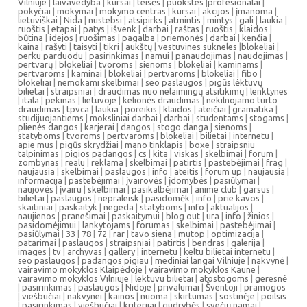
Vilniuje
|
laivavedyba
|
kursai
|
teisės
|
puokstes
|
profesionalai
|
pokyčiai
|
mokymai
|
mokymo centras
|
kursai
|
akcijos
|
įmanoma
|
lietuviškai
|
Nida
|
nustebsi
|
atsipirks
|
atmintis
|
mintys
|
gali
|
laukia
|
ruoštis
|
etapai
|
patys
|
išvenk
|
darbai
|
raštas
|
ruoštis
|
klaidos
|
būtina
|
idejos
|
ruošimas
|
pagalba
|
priemonės
|
darbai
|
kenčia
|
kaina
|
rašyti
|
taisyti
|
tikri
|
aukštų
|
vestuvines sukneles
|
blokeliai
|
perku parduodu
|
pasirinkimas
|
namui
|
panaudojimas
|
naudojimas
|
pertvarų
|
blokeliai
|
tvoroms
|
sienoms
|
blokeliai
|
kaminams
|
pertvaroms
|
kaminai
|
blokeliai
|
pertvaroms
|
blokeliai
|
fibo
|
blokeliai
|
nemokami skelbimai
|
seo paslaugos
|
pigūs lėktuvų
bilietai
|
straipsniai
|
draudimas nuo nelaimingų atsitikimų
|
lenktynes
|
itala
|
pekinas
|
lietuvoje
|
kelionės draudimas
|
nekilnojamo turto
draudimas
|
tpvca
|
laukia
|
poreikis
|
klaidos
|
ateičiai
|
gramatika
|
studijuojantiems
|
moksliniai darbai
|
darbai
|
studentams
|
stogams
|
plienės dangos
|
karjerai
|
dangos
|
stogo danga
|
sienoms
|
statyboms
|
tvoroms
|
pertvaroms
|
blokeliai
|
bilietai
|
internetu
|
apie mus
|
pigūs skrydžiai
|
mano tinklapis
|
boxe
|
straipsniu
talpinimas
|
pigios padangos
|
cs
|
kita
|
viskas
|
skelbimai
|
forum
|
zombynas
|
realu
|
reklama
|
skelbimai
|
patirtis
|
pastebėjimai
|
frag
|
naujausia
|
skelbimai
|
paslaugos
|
info
|
ateitis
|
forum up
|
naujausia
|
informacija
|
pastebėjimai
|
įvairovės
|
įdomybės
|
pasiūlymai
|
naujovės
|
įvairu
|
skelbimai
|
pasikalbėjimai
|
anime club
|
garsus
|
bilietai
|
paslaugos
|
nepraleisk
|
pasidomėk
|
info
|
prie kavos
|
skaitiniai
|
paskaityk
|
negeda
|
statyboms
|
info
|
aktualijos
|
naujienos
|
pranešimai
|
paskaitymui
|
blog out
|
ura
|
info
|
žinios
|
pasidomėjimui
|
lankytojams
|
forumas
|
skelbimai
|
pastebėjimai
|
pasiūlymai
|
33
|
78
|
72
|
rar
|
tavo siena
|
mutop
|
optimizacija
|
patarimai
|
paslaugos
|
straipsniai
|
patirtis
|
bendras
|
galerija
|
images
|
tv
|
archyvas
|
gallery
|
internetu
|
keltu bilietai internetu
|
seo paslaugos
|
padangos pigiau
|
mediniai langai Vilniuje
|
nakvynė
|
vairavimo mokyklos Klaipėdoje
|
vairavimo mokyklos Kaune
|
vairavimo mokyklos Vilniuje
|
lektuvu bilietai
|
atostogoms
|
geresnė
|
pasirinkimas
|
paslaugos
|
Nidoje
|
privalumai
|
Šventoji
|
pramogos
|
viešbučiai
|
nakvynei
|
kainos
|
nuoma
|
skirtumas
|
sostinėje
|
poilsis
|
pasirinkimas
|
viešbučiai
|
kriterijai
|
gudrybės
|
svečių namai
|