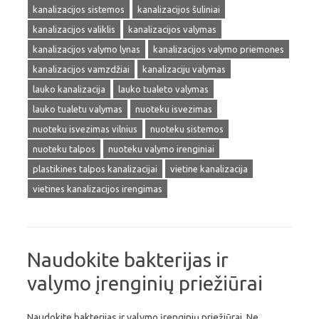
kanalizacijos sistemos
kanalizacijos šuliniai
kanalizacijos valiklis
kanalizacijos valymas
kanalizacijos valymo lynas
kanalizacijos valymo priemones
kanalizacijos vamzdžiai
kanalizaciju valymas
lauko kanalizacija
lauko tualeto valymas
lauko tualetu valymas
nuoteku isvezimas
nuoteku isvezimas vilnius
nuoteku sistemos
nuoteku talpos
nuoteku valymo irenginiai
plastikines talpos kanalizacijai
vietine kanalizacija
vietines kanalizacijos irengimas
Naudokite bakterijas ir
valymo įrenginių priežiūrai
Naudokite bakterijas ir valymo įrenginių priežiūrai. Ne