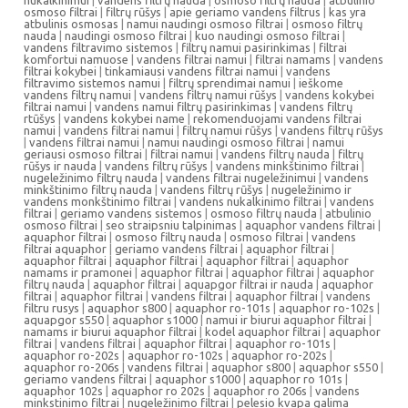
nukalkinimui
|
vandens filtrų nauda
|
osmoso filtrų nauda
|
atbulinio
osmoso filtrai
|
filtrų rūšys
|
apie geriamo vandens filtrus
|
kas yra
atbulinis osmosas
|
namui naudingi osmoso filtrai
|
osmoso filtrų
nauda
|
naudingi osmoso filtrai
|
kuo naudingi osmoso filtrai
|
vandens filtravimo sistemos
|
filtrų namui pasirinkimas
|
filtrai
komfortui namuose
|
vandens filtrai namui
|
filtrai namams
|
vandens
filtrai kokybei
|
tinkamiausi vandens filtrai namui
|
vandens
filtravimo sistemos namui
|
filtrų sprendimai namui
|
ieškome
vandens filtrų namui
|
vandens filtrų namui rūšys
|
vandens kokybei
filtrai namui
|
vandens namui filtrų pasirinkimas
|
vandens filtrų
rtūšys
|
vandens kokybei name
|
rekomenduojami vandens filtrai
namui
|
vandens filtrai namui
|
filtrų namui rūšys
|
vandens filtrų rūšys
|
vandens filtrai namui
|
namui naudingi osmoso filtrai
|
namui
geriausi osmoso filtrai
|
filtrai namui
|
vandens filtrų nauda
|
filtrų
rūšys ir nauda
|
vandens filtrų rūšys
|
vandens minkštinimo filtrai
|
nugeležinimo filtrų nauda
|
vandens filtrai nugeležinimui
|
vandens
minkštinimo filtrų nauda
|
vandens filtrų rūšys
|
nugeležinimo ir
vandens monkštinimo filtrai
|
vandens nukalkinimo filtrai
|
vandens
filtrai
|
geriamo vandens sistemos
|
osmoso filtrų nauda
|
atbulinio
osmoso filtrai
|
seo straipsniu talpinimas
|
aquaphor vandens filtrai
|
aquaphor filtrai
|
osmoso filtrų nauda
|
osmoso filtrai
|
vandens
filtrai aquaphor
|
geriamo vandens filtrai
|
aquaphor filtrai
|
aquaphor filtrai
|
aquaphor filtrai
|
aquaphor filtrai
|
aquaphor
namams ir pramonei
|
aquaphor filtrai
|
aquaphor filtrai
|
aquaphor
filtrų nauda
|
aquaphor filtrai
|
aquapgor filtrai ir nauda
|
aquaphor
filtrai
|
aquaphor filtrai
|
vandens filtrai
|
aquaphor filtrai
|
vandens
filtru rusys
|
aquaphor s800
|
aquaphor ro-101s
|
aquaphor ro-102s
|
aquapgor s550
|
aquaphor s1000
|
namui ir biurui aquaphor filtrai
|
namams ir biurui aquaphor filtrai
|
kodel aquaphor filtrai
|
aquaphor
filtrai
|
vandens filtrai
|
aquaphor filtrai
|
aquaphor ro-101s
|
aquaphor ro-202s
|
aquaphor ro-102s
|
aquaphor ro-202s
|
aquaphor ro-206s
|
vandens filtrai
|
aquaphor s800
|
aquaphor s550
|
geriamo vandens filtrai
|
aquaphor s1000
|
aquaphor ro 101s
|
aquaphor 102s
|
aquaphor ro 202s
|
aquaphor ro 206s
|
vandens
minkstinimo filtrai
|
nugeležinimo filtrai
|
pelesio kvapa galima