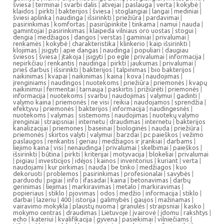
šviesa
|
terminai
|
svarbi dalis
|
atvejai
|
paslauga
|
verta
|
kokybė
|
klaidos
|
pirkti
|
bakterijos
|
šviesa
|
stoglangiai
|
langai
|
mediniai
|
šviesi aplinka
|
naudinga
|
išsirinkti
|
priežiūra
|
pardavimai
|
pasirinkimas
|
komfortas
|
pasirūpinkite
|
tinkama
|
namui
|
nauda
|
gamintojai
|
pasirinkimas
|
klaipeda vilniaus oro uostas
|
stogui
|
dengia
|
medžiagos
|
dangos
|
verstas
|
gaminiai
|
privalumai
|
renkamės
|
kokybė
|
charakteristika
|
klinkerio
|
kaip išsirinkti
|
klojimas
|
įsigyti
|
apie dangas
|
naudinga
|
populiari
|
daugiau
šviesos
|
šviesa
|
įtakoja
|
įsigyti
|
po egle
|
privalumai
|
informacija
|
nepirkčiau
|
renkantis
|
naudinga
|
pirkti
|
jaukumas
|
privalumai
|
prieš darbus
|
išsirinkti
|
bakterijos
|
talpinimas
|
bio bakterijos
|
naikinimas
|
kvapai
|
naikinimas
|
kaina
|
kova
|
naudojimas
|
įrenginiams
|
naudingos
|
nuotekoms
|
priežiūra
|
priemonės
|
kvapų
naikinimui
|
fermentai
|
tarnauja
|
paskirtis
|
prižiūrėti
|
priemonės
|
informacija
|
nuotekoms
|
svarbu
|
naudojimas
|
valymui
|
gadinti
|
valymo kaina
|
priemonės
|
ne visi
|
reikia
|
naudojamos
|
sprendžia
|
efektyvu
|
priemonės
|
bakterijos
|
informacija
|
naudingesnės
|
nuotekoms
|
valymas
|
sistemoms
|
naudojimas
|
nuotekų valymo
įrenginiai
|
straipsniai
|
internetu
|
draudimas
|
internetu
|
bakterijos
kanalizacijai
|
priemones
|
baseinai
|
biologinės
|
nauda
|
priežiūra
|
priemonės
|
skirtos valyti
|
valymui
|
barzdai
|
pc paieškos
|
vežimo
paslaugos
|
renkantis
|
geriau
|
medžiagos ir įrankiai
|
darbams
|
liejimo kaina
|
visi
|
nenaudinga
|
privalumai
|
skelbimai
|
paieškos
|
išsirinkti
|
būtina
|
pirkti
|
kriterijai
|
motyvacija
|
blokeliai
|
privalumai
|
pigiau
|
investicijos
|
idėjos
|
kainos
|
inventorius
|
kuriant
|
verta
|
naudojami
|
kur pirkimas
|
nauda
|
be tinko
|
medžiagos
|
kuo
dekoruoti
|
problemos
|
pasirinkimas
|
profesionalai
|
savybės
|
parduodu
|
pigiai
|
info
|
ifasadai
|
kaina
|
betonavimas
|
darbų
gerinimas
|
liejimas
|
markiravimas
|
metalo
|
markiravimas
|
popieriaus
|
stiklo
|
pjovimas
|
odos
|
medžio
|
informacija
|
stiklo
|
darbai
|
lazeriu
|
400
|
istorija
|
galimybės
|
gaujos
|
mažinamas
|
vairavimo mokykla
|
plaustų nuoma
|
granulės
|
straipsniai
|
kasko
|
mokymo centras
|
draudimas
|
Lietuvoje
|
įvairovė
|
įdomu
|
rakshtys
|
echo
|
kateriui
|
kvalifikacija
|
gyvena
|
pasiekimai
|
vilniečiams
|