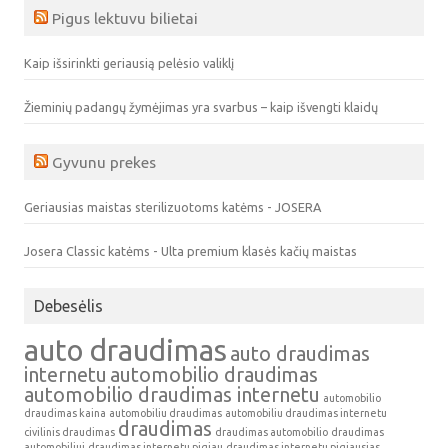
Pigus lektuvu bilietai
Kaip išsirinkti geriausią pelėsio valiklį
Žieminių padangų žymėjimas yra svarbus – kaip išvengti klaidų
Gyvunu prekes
Geriausias maistas sterilizuotoms katėms - JOSERA
Josera Classic katėms - Ulta premium klasės kačių maistas
Debesėlis
auto draudimas
auto draudimas
internetu
automobilio draudimas
automobilio draudimas internetu
automobilio
draudimas kaina
automobiliu draudimas
automobiliu draudimas internetu
draudimas
civilinis draudimas
draudimas automobilio
draudimas
automobiliui
draudimas internetu pigiau
draudimas internetu pigiausias