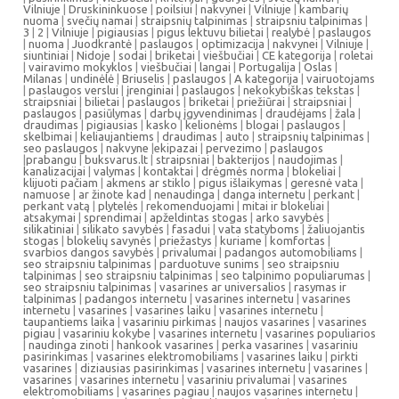
Vilniuje
|
Druskininkuose
|
poilsiui
|
nakvynei
|
Vilniuje
|
kambarių
nuoma
|
svečių namai
|
straipsnių talpinimas
|
straipsniu talpinimas
|
3
|
2
|
Vilniuje
|
pigiausias
|
pigus lektuvu bilietai
|
realybė
|
paslaugos
|
nuoma
|
Juodkrantė
|
paslaugos
|
optimizacija
|
nakvynei
|
Vilniuje
|
siuntiniai
|
Nidoje
|
sodai
|
briketai
|
viešbučiai
|
CE kategorija
|
roletai
|
vairavimo mokyklos
|
viešbučiai
|
langai
|
Portugalija
|
Oslas
|
Milanas
|
undinėlė
|
Briuselis
|
paslaugos
|
A kategorija
|
vairuotojams
|
paslaugos verslui
|
įrenginiai
|
paslaugos
|
nekokybiškas tekstas
|
straipsniai
|
bilietai
|
paslaugos
|
briketai
|
priežiūrai
|
straipsniai
|
paslaugos
|
pasiūlymas
|
darbų įgyvendinimas
|
draudėjams
|
žala
|
draudimas
|
pigiausias
|
kasko
|
kelionėms
|
blogai
|
paslaugos
|
skelbimai
|
keliaujantiems
|
draudimas
|
auto
|
straipsnių talpinimas
|
seo paslaugos
|
nakvyne
|
ekipazai
|
pervezimo
|
paslaugos
|
prabangu
|
buksvarus.lt
|
straipsniai
|
bakterijos
|
naudojimas
|
kanalizacijai
|
valymas
|
kontaktai
|
drėgmės norma
|
blokeliai
|
klijuoti pačiam
|
akmens ar stiklo
|
pigus išlaikymas
|
geresnė vata
|
namuose
|
ar žinote kad
|
nenaudinga
|
danga internetu
|
perkant
|
perkant vatą
|
plytelės
|
rekomenduojami
|
mitai ir blokeliai
|
atsakymai
|
sprendimai
|
apželdintas stogas
|
arko savybės
|
silikatiniai
|
silikato savybės
|
fasadui
|
vata statyboms
|
žaliuojantis
stogas
|
blokelių savynės
|
priežastys
|
kuriame
|
komfortas
|
svarbios dangos savybės
|
privalumai
|
padangos automobiliams
|
seo straipsniu talpinimas
|
parduotuve sunims
|
seo straipsniu
talpinimas
|
seo straipsniu talpinimas
|
seo talpinimo populiarumas
|
seo straipsniu talpinimas
|
vasarines ar universalios
|
rasymas ir
talpinimas
|
padangos internetu
|
vasarines internetu
|
vasarines
internetu
|
vasarines
|
vasarines laiku
|
vasarines internetu
|
taupantiems laika
|
vasariniu pirkimas
|
naujos vasarines
|
vasarines
pigiau
|
vasariniu kokybe
|
vasarines internetu
|
vasarines populiarios
|
naudinga zinoti
|
hankook vasarines
|
perka vasarines
|
vasariniu
pasirinkimas
|
vasarines elektromobiliams
|
vasarines laiku
|
pirkti
vasarines
|
diziausias pasirinkimas
|
vasarines internetu
|
vasarines
|
vasarines
|
vasarines internetu
|
vasariniu privalumai
|
vasarines
elektromobiliams
|
vasarines pagiau
|
naujos vasarines internetu
|