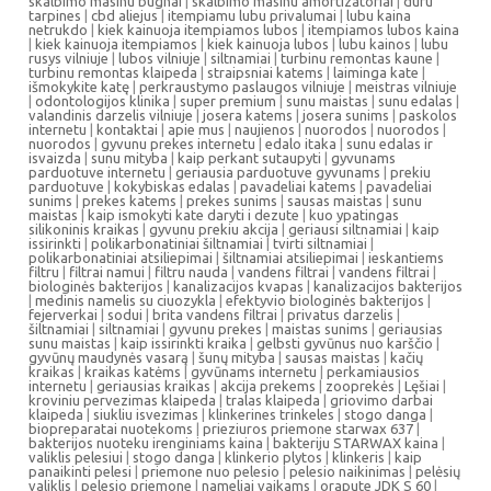
skalbimo masinu bugnai
|
skalbimo masinu amortizatoriai
|
duru
tarpines
|
cbd aliejus
|
itempiamu lubu privalumai
|
lubu kaina
netrukdo
|
kiek kainuoja itempiamos lubos
|
itempiamos lubos kaina
|
kiek kainuoja itempiamos
|
kiek kainuoja lubos
|
lubu kainos
|
lubu
rusys vilniuje
|
lubos vilniuje
|
siltnamiai
|
turbinu remontas kaune
|
turbinu remontas klaipeda
|
straipsniai katems
|
laiminga kate
|
išmokykite katę
|
perkraustymo paslaugos vilniuje
|
meistras vilniuje
|
odontologijos klinika
|
super premium
|
sunu maistas
|
sunu edalas
|
valandinis darzelis vilniuje
|
josera katems
|
josera sunims
|
paskolos
internetu
|
kontaktai
|
apie mus
|
naujienos
|
nuorodos
|
nuorodos
|
nuorodos
|
gyvunu prekes internetu
|
edalo itaka
|
sunu edalas ir
isvaizda
|
sunu mityba
|
kaip perkant sutaupyti
|
gyvunams
parduotuve internetu
|
geriausia parduotuve gyvunams
|
prekiu
parduotuve
|
kokybiskas edalas
|
pavadeliai katems
|
pavadeliai
sunims
|
prekes katems
|
prekes sunims
|
sausas maistas
|
sunu
maistas
|
kaip ismokyti kate daryti i dezute
|
kuo ypatingas
silikoninis kraikas
|
gyvunu prekiu akcija
|
geriausi siltnamiai
|
kaip
issirinkti
|
polikarbonatiniai šiltnamiai
|
tvirti siltnamiai
|
polikarbonatiniai atsiliepimai
|
šiltnamiai atsiliepimai
|
ieskantiems
filtru
|
filtrai namui
|
filtru nauda
|
vandens filtrai
|
vandens filtrai
|
biologinės bakterijos
|
kanalizacijos kvapas
|
kanalizacijos bakterijos
|
medinis namelis su ciuozykla
|
efektyvio biologinės bakterijos
|
fejerverkai
|
sodui
|
brita vandens filtrai
|
privatus darzelis
|
šiltnamiai
|
siltnamiai
|
gyvunu prekes
|
maistas sunims
|
geriausias
sunu maistas
|
kaip issirinkti kraika
|
gelbsti gyvūnus nuo karščio
|
gyvūnų maudynės vasarą
|
šunų mityba
|
sausas maistas
|
kačių
kraikas
|
kraikas katėms
|
gyvūnams internetu
|
perkamiausios
internetu
|
geriausias kraikas
|
akcija prekems
|
zooprekės
|
Lęšiai
|
kroviniu pervezimas klaipeda
|
tralas klaipeda
|
griovimo darbai
klaipeda
|
siukliu isvezimas
|
klinkerines trinkeles
|
stogo danga
|
biopreparatai nuotekoms
|
prieziuros priemone starwax 637
|
bakterijos nuoteku irenginiams kaina
|
bakteriju STARWAX kaina
|
valiklis pelesiui
|
stogo danga
|
klinkerio plytos
|
klinkeris
|
kaip
panaikinti pelesi
|
priemone nuo pelesio
|
pelesio naikinimas
|
pelėsių
valiklis
|
pelesio priemone
|
nameliai vaikams
|
orapute JDK S 60
|