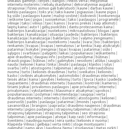
unikalus gaminys
|
čerpės
|
dangos
|
rinktis verta
|
megztiniai
internetu moterims
|
riebalų skaidymui
|
dekoratyviniai augalai
|
straipsniai
|
fizinis asmuo gali bakrutuoti
|
kaune
|
darbas kaune
|
keitėsi paslaugos
|
toks yra
|
taksi kaune
|
pigiausias
|
kaune pigus
|
ką siūlo
|
paslaugos kaune
|
mažoji sostinė
|
išsikviesti
|
konkurencija
|
ieškome taxi
|
pigus
|
susisiekimas
|
taksi
|
paslaugos
|
programėlė
|
vilniuje
|
taksi
|
vilnius
|
taxi
|
kainos
|
švaros prekės
|
kaip atkimsti
|
laiptų kaina
|
auto1
|
gėlių puokštės
|
dantu protezavimas kaina
|
bakterijos kanalizacijai
|
nuotekoms
|
mikroautobusu
|
blogas
|
apie
bakterijas
|
kanalizacijai
|
situacija
|
padeda
|
bakterijos
|
bakterijos
kanalizacijai
|
kanalizacijai
|
bakterijos
|
bio
|
valymo įrenginiams
|
bakterijos kanalizacijai
|
nuotekoms
|
nauda
|
švara
|
bio
|
bakterijos
|
renkamės
|
kvapas
|
kvapas
|
nemalonus
|
ar kenkia
|
kaip atsikratyti
|
patarimai
|
kokybė
|
įrenginiai
|
tipai
|
kvapas
|
patarimai
|
siūlo
|
sąlygos
|
svarbiausi
|
palyginti
|
laikas
|
populiariausi
|
ieškantiems
|
apie draudimą
|
daugiau info
|
požymiai
|
pasiūlymai
|
būtinas
|
drausti pigiau
|
būtinas
|
info
|
galimybės
|
nesidomi
|
atšilus
|
saugūs
|
nauda
|
kelionei
|
kaina
|
tinka
|
žinutė
|
paslauga
|
klaidos
|
ryšys
|
svarbu
|
info
|
atostogoms
|
talpinimas
|
akcijos
|
mikroautobusu
nuoma
|
turto
|
kelionės draudimas
|
turto
|
sveikatos
|
kelionės
|
kasko
|
civilinės atsakomybės
|
automobilio
|
draudimas internetu
|
teisės aktai
|
kaina
|
gyvybės
|
kelionių
|
turto
|
tpvca
|
kasko
|
padeda
taupantiems
|
draudimas internetu
|
bausmės
|
kontrolė
|
kameros
|
tiriami įvykiai
|
privalomos paslaugos
|
apie privalomą
|
internetu
|
privalomasis
|
vykstantiems
|
klausimai ir atsakymai
|
sąvokos
|
populiariausias
|
požymiai
|
rekomendacija
|
saugoja
|
verta
|
draudimas internetu
|
internetu
|
išsirinkti
|
atostogoms
|
kelionei
|
pasiruošti
|
padės
|
paslauga
|
patarimai
|
žmonės
|
sąvokos
|
savanoriškas
|
brangios
|
paprasta
|
draudimo naujienos
|
draudimas
internetu
|
pigios padangos
|
straipsnių talpinimas
|
skrydžiai
|
straipsnių talpinimas
|
straipsnių talpinimas
|
seo straipsniu
talpinimas
|
apie paslaugas
|
atvejai
|
kaip rasti
|
informacija
|
šventėms
|
naudinga nuoma
|
nėra sunku
|
kelionės ir nuoma
|
Klaipėda-Vilnius
|
gelbėja
|
verta rinkti
|
stoge montuojami
|
galimybė
|
namo akys
|
naudinga žiemą
|
stoglangiai
|
metas pirkti
|