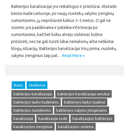
Bakterijos kanalizacijai yra reikalingos ir priežiūrai. Atsirado
keista mada Lietuvoje, po naujų nuotėkų valymo įrenginių
sumontavimo, jų neprižiūrėti kokius 3-5 metus. O gal ne
visiems yra paaiškinama ir pateikia informacija po
sumontavimo, kad bet kokiu atveju sistemas būtina
prižiūrėti, nes tai gali turėti labai nemalonių arba netikėtai
blogų situacijų. Bakterijos kanalizacijai Visų pirma, nuotėkų
valymo įrenginius taip pat…
Read More »
Buitis
Skelbimai
bakterijos kanalizacijai
bakterijos kanalizacijai senukai
bakterijos lauko tualetams
bakterijos lauko tualetui
bakterijos nuotekoms
bakterijos valymo įrenginiams
kanalizacija
kanalizacija sode
kanalizacijos bakterijos
kanalizacijos irengimas
kanalizacijos sistema