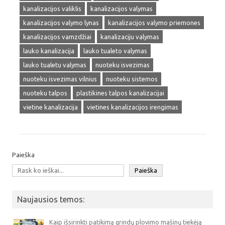
kanalizacijos valiklis
kanalizacijos valymas
kanalizacijos valymo lynas
kanalizacijos valymo priemones
kanalizacijos vamzdžiai
kanalizaciju valymas
lauko kanalizacija
lauko tualeto valymas
lauko tualetu valymas
nuoteku isvezimas
nuoteku isvezimas vilnius
nuoteku sistemos
nuoteku talpos
plastikines talpos kanalizacijai
vietine kanalizacija
vietines kanalizacijos irengimas
Paieška
Paieška
Naujausios temos:
Kaip išsirinkti patikimą grindų plovimo mašinų tiekėją