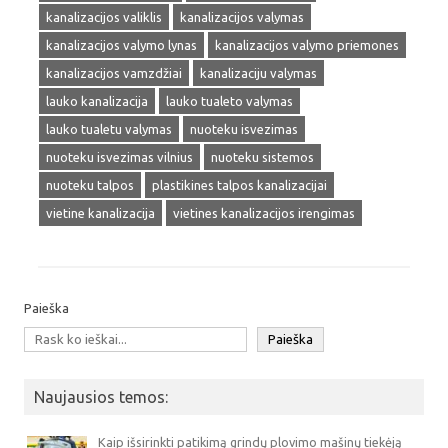
kanalizacijos valiklis
kanalizacijos valymas
kanalizacijos valymo lynas
kanalizacijos valymo priemones
kanalizacijos vamzdžiai
kanalizaciju valymas
lauko kanalizacija
lauko tualeto valymas
lauko tualetu valymas
nuoteku isvezimas
nuoteku isvezimas vilnius
nuoteku sistemos
nuoteku talpos
plastikines talpos kanalizacijai
vietine kanalizacija
vietines kanalizacijos irengimas
Paieška
Paieška
Naujausios temos:
Kaip išsirinkti patikimą grindų plovimo mašinų tiekėją