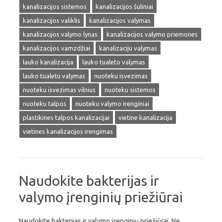
kanalizacijos sistemos
kanalizacijos šuliniai
kanalizacijos valiklis
kanalizacijos valymas
kanalizacijos valymo lynas
kanalizacijos valymo priemones
kanalizacijos vamzdžiai
kanalizaciju valymas
lauko kanalizacija
lauko tualeto valymas
lauko tualetu valymas
nuoteku isvezimas
nuoteku isvezimas vilnius
nuoteku sistemos
nuoteku talpos
nuoteku valymo irenginiai
plastikines talpos kanalizacijai
vietine kanalizacija
vietines kanalizacijos irengimas
Naudokite bakterijas ir
valymo įrenginių priežiūrai
Naudokite bakterijas ir valymo įrenginių priežiūrai. Ne