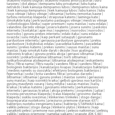
skalbimo masinu bugnai
|
skalbimo masinu amortizatoriai
|
duru
tarpines
|
cbd aliejus
|
itempiamu lubu privalumai
|
lubu kaina
netrukdo
|
kiek kainuoja itempiamos lubos
|
itempiamos lubos kaina
|
kiek kainuoja itempiamos
|
kiek kainuoja lubos
|
lubu kainos
|
lubu
rusys vilniuje
|
lubos vilniuje
|
siltnamiai
|
turbinu remontas kaune
|
turbinu remontas klaipeda
|
straipsniai katems
|
laiminga kate
|
išmokykite katę
|
perkraustymo paslaugos vilniuje
|
meistras vilniuje
|
odontologijos klinika
|
super premium
|
sunu maistas
|
sunu edalas
|
valandinis darzelis vilniuje
|
josera katems
|
josera sunims
|
paskolos
internetu
|
kontaktai
|
apie mus
|
naujienos
|
nuorodos
|
nuorodos
|
nuorodos
|
gyvunu prekes internetu
|
edalo itaka
|
sunu edalas ir
isvaizda
|
sunu mityba
|
kaip perkant sutaupyti
|
gyvunams
parduotuve internetu
|
geriausia parduotuve gyvunams
|
prekiu
parduotuve
|
kokybiskas edalas
|
pavadeliai katems
|
pavadeliai
sunims
|
prekes katems
|
prekes sunims
|
sausas maistas
|
sunu
maistas
|
kaip ismokyti kate daryti i dezute
|
kuo ypatingas
silikoninis kraikas
|
gyvunu prekiu akcija
|
geriausi siltnamiai
|
kaip
issirinkti
|
polikarbonatiniai šiltnamiai
|
tvirti siltnamiai
|
polikarbonatiniai atsiliepimai
|
šiltnamiai atsiliepimai
|
ieskantiems
filtru
|
filtrai namui
|
filtru nauda
|
vandens filtrai
|
vandens filtrai
|
biologinės bakterijos
|
kanalizacijos kvapas
|
kanalizacijos bakterijos
|
medinis namelis su ciuozykla
|
efektyvio biologinės bakterijos
|
fejerverkai
|
sodui
|
brita vandens filtrai
|
privatus darzelis
|
šiltnamiai
|
siltnamiai
|
gyvunu prekes
|
maistas sunims
|
geriausias
sunu maistas
|
kaip issirinkti kraika
|
gelbsti gyvūnus nuo karščio
|
gyvūnų maudynės vasarą
|
šunų mityba
|
sausas maistas
|
kačių
kraikas
|
kraikas katėms
|
gyvūnams internetu
|
perkamiausios
internetu
|
geriausias kraikas
|
akcija prekems
|
zooprekės
|
Lęšiai
|
kroviniu pervezimas klaipeda
|
tralas klaipeda
|
griovimo darbai
klaipeda
|
siukliu isvezimas
|
klinkerines trinkeles
|
stogo danga
|
biopreparatai nuotekoms
|
prieziuros priemone starwax 637
|
bakterijos nuoteku irenginiams kaina
|
bakteriju STARWAX kaina
|
valiklis pelesiui
|
stogo danga
|
klinkerio plytos
|
klinkeris
|
kaip
panaikinti pelesi
|
priemone nuo pelesio
|
pelesio naikinimas
|
pelėsių
valiklis
|
pelesio priemone
|
nameliai vaikams
|
orapute JDK S 60
|