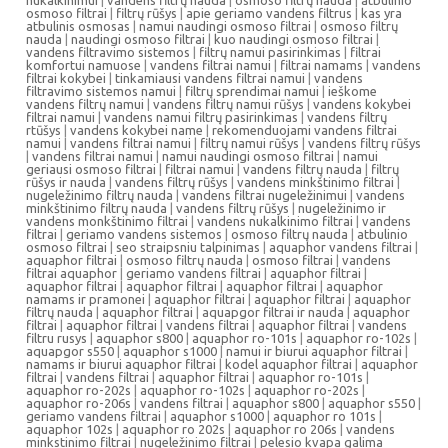
nukalkinimui
|
vandens filtrų nauda
|
osmoso filtrų nauda
|
atbulinio
osmoso filtrai
|
filtrų rūšys
|
apie geriamo vandens filtrus
|
kas yra
atbulinis osmosas
|
namui naudingi osmoso filtrai
|
osmoso filtrų
nauda
|
naudingi osmoso filtrai
|
kuo naudingi osmoso filtrai
|
vandens filtravimo sistemos
|
filtrų namui pasirinkimas
|
filtrai
komfortui namuose
|
vandens filtrai namui
|
filtrai namams
|
vandens
filtrai kokybei
|
tinkamiausi vandens filtrai namui
|
vandens
filtravimo sistemos namui
|
filtrų sprendimai namui
|
ieškome
vandens filtrų namui
|
vandens filtrų namui rūšys
|
vandens kokybei
filtrai namui
|
vandens namui filtrų pasirinkimas
|
vandens filtrų
rtūšys
|
vandens kokybei name
|
rekomenduojami vandens filtrai
namui
|
vandens filtrai namui
|
filtrų namui rūšys
|
vandens filtrų rūšys
|
vandens filtrai namui
|
namui naudingi osmoso filtrai
|
namui
geriausi osmoso filtrai
|
filtrai namui
|
vandens filtrų nauda
|
filtrų
rūšys ir nauda
|
vandens filtrų rūšys
|
vandens minkštinimo filtrai
|
nugeležinimo filtrų nauda
|
vandens filtrai nugeležinimui
|
vandens
minkštinimo filtrų nauda
|
vandens filtrų rūšys
|
nugeležinimo ir
vandens monkštinimo filtrai
|
vandens nukalkinimo filtrai
|
vandens
filtrai
|
geriamo vandens sistemos
|
osmoso filtrų nauda
|
atbulinio
osmoso filtrai
|
seo straipsniu talpinimas
|
aquaphor vandens filtrai
|
aquaphor filtrai
|
osmoso filtrų nauda
|
osmoso filtrai
|
vandens
filtrai aquaphor
|
geriamo vandens filtrai
|
aquaphor filtrai
|
aquaphor filtrai
|
aquaphor filtrai
|
aquaphor filtrai
|
aquaphor
namams ir pramonei
|
aquaphor filtrai
|
aquaphor filtrai
|
aquaphor
filtrų nauda
|
aquaphor filtrai
|
aquapgor filtrai ir nauda
|
aquaphor
filtrai
|
aquaphor filtrai
|
vandens filtrai
|
aquaphor filtrai
|
vandens
filtru rusys
|
aquaphor s800
|
aquaphor ro-101s
|
aquaphor ro-102s
|
aquapgor s550
|
aquaphor s1000
|
namui ir biurui aquaphor filtrai
|
namams ir biurui aquaphor filtrai
|
kodel aquaphor filtrai
|
aquaphor
filtrai
|
vandens filtrai
|
aquaphor filtrai
|
aquaphor ro-101s
|
aquaphor ro-202s
|
aquaphor ro-102s
|
aquaphor ro-202s
|
aquaphor ro-206s
|
vandens filtrai
|
aquaphor s800
|
aquaphor s550
|
geriamo vandens filtrai
|
aquaphor s1000
|
aquaphor ro 101s
|
aquaphor 102s
|
aquaphor ro 202s
|
aquaphor ro 206s
|
vandens
minkstinimo filtrai
|
nugeležinimo filtrai
|
pelesio kvapa galima