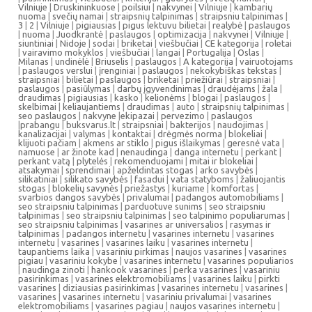
Vilniuje
|
Druskininkuose
|
poilsiui
|
nakvynei
|
Vilniuje
|
kambarių
nuoma
|
svečių namai
|
straipsnių talpinimas
|
straipsniu talpinimas
|
3
|
2
|
Vilniuje
|
pigiausias
|
pigus lektuvu bilietai
|
realybė
|
paslaugos
|
nuoma
|
Juodkrantė
|
paslaugos
|
optimizacija
|
nakvynei
|
Vilniuje
|
siuntiniai
|
Nidoje
|
sodai
|
briketai
|
viešbučiai
|
CE kategorija
|
roletai
|
vairavimo mokyklos
|
viešbučiai
|
langai
|
Portugalija
|
Oslas
|
Milanas
|
undinėlė
|
Briuselis
|
paslaugos
|
A kategorija
|
vairuotojams
|
paslaugos verslui
|
įrenginiai
|
paslaugos
|
nekokybiškas tekstas
|
straipsniai
|
bilietai
|
paslaugos
|
briketai
|
priežiūrai
|
straipsniai
|
paslaugos
|
pasiūlymas
|
darbų įgyvendinimas
|
draudėjams
|
žala
|
draudimas
|
pigiausias
|
kasko
|
kelionėms
|
blogai
|
paslaugos
|
skelbimai
|
keliaujantiems
|
draudimas
|
auto
|
straipsnių talpinimas
|
seo paslaugos
|
nakvyne
|
ekipazai
|
pervezimo
|
paslaugos
|
prabangu
|
buksvarus.lt
|
straipsniai
|
bakterijos
|
naudojimas
|
kanalizacijai
|
valymas
|
kontaktai
|
drėgmės norma
|
blokeliai
|
klijuoti pačiam
|
akmens ar stiklo
|
pigus išlaikymas
|
geresnė vata
|
namuose
|
ar žinote kad
|
nenaudinga
|
danga internetu
|
perkant
|
perkant vatą
|
plytelės
|
rekomenduojami
|
mitai ir blokeliai
|
atsakymai
|
sprendimai
|
apželdintas stogas
|
arko savybės
|
silikatiniai
|
silikato savybės
|
fasadui
|
vata statyboms
|
žaliuojantis
stogas
|
blokelių savynės
|
priežastys
|
kuriame
|
komfortas
|
svarbios dangos savybės
|
privalumai
|
padangos automobiliams
|
seo straipsniu talpinimas
|
parduotuve sunims
|
seo straipsniu
talpinimas
|
seo straipsniu talpinimas
|
seo talpinimo populiarumas
|
seo straipsniu talpinimas
|
vasarines ar universalios
|
rasymas ir
talpinimas
|
padangos internetu
|
vasarines internetu
|
vasarines
internetu
|
vasarines
|
vasarines laiku
|
vasarines internetu
|
taupantiems laika
|
vasariniu pirkimas
|
naujos vasarines
|
vasarines
pigiau
|
vasariniu kokybe
|
vasarines internetu
|
vasarines populiarios
|
naudinga zinoti
|
hankook vasarines
|
perka vasarines
|
vasariniu
pasirinkimas
|
vasarines elektromobiliams
|
vasarines laiku
|
pirkti
vasarines
|
diziausias pasirinkimas
|
vasarines internetu
|
vasarines
|
vasarines
|
vasarines internetu
|
vasariniu privalumai
|
vasarines
elektromobiliams
|
vasarines pagiau
|
naujos vasarines internetu
|