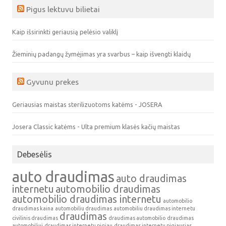
Pigus lektuvu bilietai
Kaip išsirinkti geriausią pelėsio valiklį
Žieminių padangų žymėjimas yra svarbus – kaip išvengti klaidų
Gyvunu prekes
Geriausias maistas sterilizuotoms katėms - JOSERA
Josera Classic katėms - Ulta premium klasės kačių maistas
Debesėlis
auto draudimas
auto draudimas
internetu
automobilio draudimas
automobilio draudimas internetu
automobilio
draudimas kaina
automobiliu draudimas
automobiliu draudimas internetu
draudimas
civilinis draudimas
draudimas automobilio
draudimas
automobiliui
draudimas internetu pigiau
draudimas internetu pigiausias