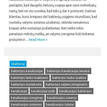
paslaptis, kad daugelis lietuvių svajoja apie savo individualų
namą, bet ne visi suvokia, kad teks jį dar ir prižiūrėti. Dažnas
klientas, kuris kreipiasi dėl bakterijų įsigijimo skundžiasi, kad
nuotėkų valymo sistema užsikimšo, sklinda nemalonus
kvapas arba sumažėjo pralaidumas. Bet nieko tokio
panašaus nebūtų nutikę, jei valymo įrenginiai būti tinkamai
prižiūrimi ir…
Read More »
Skelbimai
bakterijos kanalizacijai
bakterijos kanalizacijai senukai
bakterijos lauko tualetams
bakterijos lauko tualetui
bakterijos nuotekoms
bakterijos valymo įrenginiams
kanalizacija
kanalizacija sode
kanalizacijos bakterijos
kanalizacijos irengimas
kanalizacijos sistema
kanalizacijos sistemos
kanalizacijos šuliniai