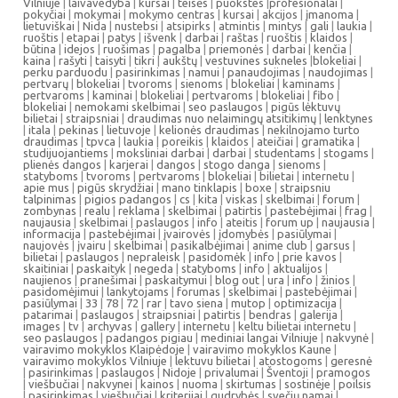
Vilniuje
|
laivavedyba
|
kursai
|
teisės
|
puokstes
|
profesionalai
|
pokyčiai
|
mokymai
|
mokymo centras
|
kursai
|
akcijos
|
įmanoma
|
lietuviškai
|
Nida
|
nustebsi
|
atsipirks
|
atmintis
|
mintys
|
gali
|
laukia
|
ruoštis
|
etapai
|
patys
|
išvenk
|
darbai
|
raštas
|
ruoštis
|
klaidos
|
būtina
|
idejos
|
ruošimas
|
pagalba
|
priemonės
|
darbai
|
kenčia
|
kaina
|
rašyti
|
taisyti
|
tikri
|
aukštų
|
vestuvines sukneles
|
blokeliai
|
perku parduodu
|
pasirinkimas
|
namui
|
panaudojimas
|
naudojimas
|
pertvarų
|
blokeliai
|
tvoroms
|
sienoms
|
blokeliai
|
kaminams
|
pertvaroms
|
kaminai
|
blokeliai
|
pertvaroms
|
blokeliai
|
fibo
|
blokeliai
|
nemokami skelbimai
|
seo paslaugos
|
pigūs lėktuvų
bilietai
|
straipsniai
|
draudimas nuo nelaimingų atsitikimų
|
lenktynes
|
itala
|
pekinas
|
lietuvoje
|
kelionės draudimas
|
nekilnojamo turto
draudimas
|
tpvca
|
laukia
|
poreikis
|
klaidos
|
ateičiai
|
gramatika
|
studijuojantiems
|
moksliniai darbai
|
darbai
|
studentams
|
stogams
|
plienės dangos
|
karjerai
|
dangos
|
stogo danga
|
sienoms
|
statyboms
|
tvoroms
|
pertvaroms
|
blokeliai
|
bilietai
|
internetu
|
apie mus
|
pigūs skrydžiai
|
mano tinklapis
|
boxe
|
straipsniu
talpinimas
|
pigios padangos
|
cs
|
kita
|
viskas
|
skelbimai
|
forum
|
zombynas
|
realu
|
reklama
|
skelbimai
|
patirtis
|
pastebėjimai
|
frag
|
naujausia
|
skelbimai
|
paslaugos
|
info
|
ateitis
|
forum up
|
naujausia
|
informacija
|
pastebėjimai
|
įvairovės
|
įdomybės
|
pasiūlymai
|
naujovės
|
įvairu
|
skelbimai
|
pasikalbėjimai
|
anime club
|
garsus
|
bilietai
|
paslaugos
|
nepraleisk
|
pasidomėk
|
info
|
prie kavos
|
skaitiniai
|
paskaityk
|
negeda
|
statyboms
|
info
|
aktualijos
|
naujienos
|
pranešimai
|
paskaitymui
|
blog out
|
ura
|
info
|
žinios
|
pasidomėjimui
|
lankytojams
|
forumas
|
skelbimai
|
pastebėjimai
|
pasiūlymai
|
33
|
78
|
72
|
rar
|
tavo siena
|
mutop
|
optimizacija
|
patarimai
|
paslaugos
|
straipsniai
|
patirtis
|
bendras
|
galerija
|
images
|
tv
|
archyvas
|
gallery
|
internetu
|
keltu bilietai internetu
|
seo paslaugos
|
padangos pigiau
|
mediniai langai Vilniuje
|
nakvynė
|
vairavimo mokyklos Klaipėdoje
|
vairavimo mokyklos Kaune
|
vairavimo mokyklos Vilniuje
|
lektuvu bilietai
|
atostogoms
|
geresnė
|
pasirinkimas
|
paslaugos
|
Nidoje
|
privalumai
|
Šventoji
|
pramogos
|
viešbučiai
|
nakvynei
|
kainos
|
nuoma
|
skirtumas
|
sostinėje
|
poilsis
|
pasirinkimas
|
viešbučiai
|
kriterijai
|
gudrybės
|
svečių namai
|