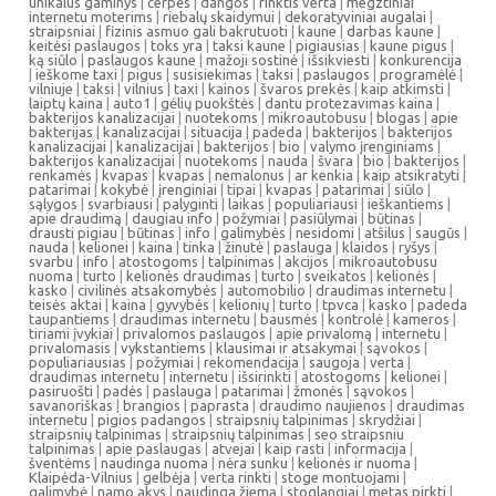
unikalus gaminys
|
čerpės
|
dangos
|
rinktis verta
|
megztiniai
internetu moterims
|
riebalų skaidymui
|
dekoratyviniai augalai
|
straipsniai
|
fizinis asmuo gali bakrutuoti
|
kaune
|
darbas kaune
|
keitėsi paslaugos
|
toks yra
|
taksi kaune
|
pigiausias
|
kaune pigus
|
ką siūlo
|
paslaugos kaune
|
mažoji sostinė
|
išsikviesti
|
konkurencija
|
ieškome taxi
|
pigus
|
susisiekimas
|
taksi
|
paslaugos
|
programėlė
|
vilniuje
|
taksi
|
vilnius
|
taxi
|
kainos
|
švaros prekės
|
kaip atkimsti
|
laiptų kaina
|
auto1
|
gėlių puokštės
|
dantu protezavimas kaina
|
bakterijos kanalizacijai
|
nuotekoms
|
mikroautobusu
|
blogas
|
apie
bakterijas
|
kanalizacijai
|
situacija
|
padeda
|
bakterijos
|
bakterijos
kanalizacijai
|
kanalizacijai
|
bakterijos
|
bio
|
valymo įrenginiams
|
bakterijos kanalizacijai
|
nuotekoms
|
nauda
|
švara
|
bio
|
bakterijos
|
renkamės
|
kvapas
|
kvapas
|
nemalonus
|
ar kenkia
|
kaip atsikratyti
|
patarimai
|
kokybė
|
įrenginiai
|
tipai
|
kvapas
|
patarimai
|
siūlo
|
sąlygos
|
svarbiausi
|
palyginti
|
laikas
|
populiariausi
|
ieškantiems
|
apie draudimą
|
daugiau info
|
požymiai
|
pasiūlymai
|
būtinas
|
drausti pigiau
|
būtinas
|
info
|
galimybės
|
nesidomi
|
atšilus
|
saugūs
|
nauda
|
kelionei
|
kaina
|
tinka
|
žinutė
|
paslauga
|
klaidos
|
ryšys
|
svarbu
|
info
|
atostogoms
|
talpinimas
|
akcijos
|
mikroautobusu
nuoma
|
turto
|
kelionės draudimas
|
turto
|
sveikatos
|
kelionės
|
kasko
|
civilinės atsakomybės
|
automobilio
|
draudimas internetu
|
teisės aktai
|
kaina
|
gyvybės
|
kelionių
|
turto
|
tpvca
|
kasko
|
padeda
taupantiems
|
draudimas internetu
|
bausmės
|
kontrolė
|
kameros
|
tiriami įvykiai
|
privalomos paslaugos
|
apie privalomą
|
internetu
|
privalomasis
|
vykstantiems
|
klausimai ir atsakymai
|
sąvokos
|
populiariausias
|
požymiai
|
rekomendacija
|
saugoja
|
verta
|
draudimas internetu
|
internetu
|
išsirinkti
|
atostogoms
|
kelionei
|
pasiruošti
|
padės
|
paslauga
|
patarimai
|
žmonės
|
sąvokos
|
savanoriškas
|
brangios
|
paprasta
|
draudimo naujienos
|
draudimas
internetu
|
pigios padangos
|
straipsnių talpinimas
|
skrydžiai
|
straipsnių talpinimas
|
straipsnių talpinimas
|
seo straipsniu
talpinimas
|
apie paslaugas
|
atvejai
|
kaip rasti
|
informacija
|
šventėms
|
naudinga nuoma
|
nėra sunku
|
kelionės ir nuoma
|
Klaipėda-Vilnius
|
gelbėja
|
verta rinkti
|
stoge montuojami
|
galimybė
|
namo akys
|
naudinga žiemą
|
stoglangiai
|
metas pirkti
|