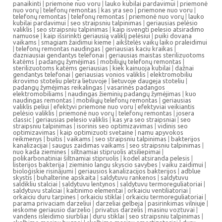
panaikinti
|
priemone nuo voru
|
lauko kubilai pardavimui
|
priemonė
nuo vorų
|
telefonų remontas
|
kas yra seo
|
priemone nuo voru
|
telefonų remontas
|
telefonų remontas
|
priemonė nuo vorų
|
lauko
kubilai pardavimui
|
seo straipsniu talpinimas
|
geriausias pelėsio
valiklis
|
seo straipsniu talpinimas
|
kaip isvengti pelesio atsiradimo
namuose
|
kaip išsirinkti geriausią valiklį pelėsiui
|
puiki dovana
vaikams
|
smagiam žaidimui kieme
|
aikštelės vaikų laiko praleidimui
|
telefonų remontas naudingas
|
geriausias kaciu kraikas
|
dazniausiai gendantys telefonai
|
geriausias maistas sterilizuotoms
katėms
|
padangų žymėjimas
|
mobiliųjų telefonų remontas
|
sterilizuotoms katėms geriausias
|
kiek kainuoja kubilai
|
dažnai
gendantys telefonai
|
geriausias vonios valiklis
|
elektromobiliu
ikrovimo stoteliu pletra lietuvoje
|
lietuvoje daugeja stoteliu
|
padangų žymėjimas reikalingas
|
vasarinės padangos
elektromobiliams
|
naudingas žieminių padangų žymėjimas
|
kuo
naudingas remontas
|
mobiliųjų telefonų remontas
|
geriausias
valiklis peliui
|
efektyvi priemone nuo voru
|
efektyviai veikiantis
pelėsio valiklis
|
priemonė nuo vorų
|
telefonų remontas
|
josera
classic
|
geriausias pelesio valiklis
|
kas yra seo straipsniai
|
seo
straipsniu talpinimas
|
isorinis seo optimizavimas
|
vidinis seo
optimizavimas
|
kaip optimizuoti svetaine
|
namu apyvokos
reikmenys
|
buitis
|
vaikams
|
seo straipsniu talpinimas
|
bakterijos
kanalizacijai
|
saugus zaidimas vaikams
|
seo straipsniu talpinimas
|
nuo kada ziemines
|
siltnamiai stipruolis atsiliepimai
|
polikarbonatiniai šiltnamiai stipruolis
|
kodel atsiranda pelesis
|
listerijos bakterija
|
zieminio langu skyscio savybes
|
vaiku zaidimui
|
bioloģiskie risinājumi
|
geriausios kanalizacijos bakterijos
|
adblue
skystis
|
buhalterine apskaita
|
saldytuvu rankenos
|
saldytuvu
saldikliu stalciai
|
saldytuvu lentynos
|
saldytuvu termoreguliatoriai
|
saldytuvu stalciai
|
kaitinimo elementai
|
orkaiciu ventiliatoriai
|
orkaiciu duru tarpines
|
orkaiciu stiklai
|
orkaiciu termoreguliatoriai
|
parama privaciam darzeliui
|
darzeliai gelbeja
|
pasirinkimas vilniuje
|
ieskome geriausio darzelio
|
privatus darzelis
|
masinu voztuvai
|
vandens isleidimo siurbliai
|
duru stiklai
|
seo straipsniu talpinimas
|