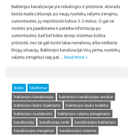
Bakterijos kanalizacijai yra reikalingos ir priežiūrai. Atsirado
keista mada Lietuvoje, po naujų nuotėkų valymo įrenginių
sumontavimo, jų neprižiūrėti kokius 3-5 metus. O gal ne
visiems yra paaiškinama ir pateikia informacija po
sumontavimo, kad bet kokiu atveju sistemas būtina
prižiūrėti, nes tai gali turėti labai nemalonių arba netikėtai
blogų situacijų. Bakterijos kanalizacijai Visų pirma, nuotėkų
valymo įrenginius taip pat…
Read More »
Buitis
Skelbimai
bakterijos kanalizacijai
bakterijos kanalizacijai senukai
bakterijos lauko tualetams
bakterijos lauko tualetui
bakterijos nuotekoms
bakterijos valymo įrenginiams
kanalizacija
kanalizacija sode
kanalizacijos bakterijos
kanalizacijos irengimas
kanalizacijos sistema