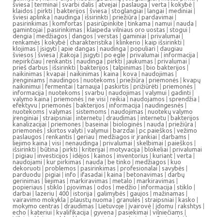
šviesa
|
terminai
|
svarbi dalis
|
atvejai
|
paslauga
|
verta
|
kokybė
|
klaidos
|
pirkti
|
bakterijos
|
šviesa
|
stoglangiai
|
langai
|
mediniai
|
šviesi aplinka
|
naudinga
|
išsirinkti
|
priežiūra
|
pardavimai
|
pasirinkimas
|
komfortas
|
pasirūpinkite
|
tinkama
|
namui
|
nauda
|
gamintojai
|
pasirinkimas
|
klaipeda vilniaus oro uostas
|
stogui
|
dengia
|
medžiagos
|
dangos
|
verstas
|
gaminiai
|
privalumai
|
renkamės
|
kokybė
|
charakteristika
|
klinkerio
|
kaip išsirinkti
|
klojimas
|
įsigyti
|
apie dangas
|
naudinga
|
populiari
|
daugiau
šviesos
|
šviesa
|
įtakoja
|
įsigyti
|
po egle
|
privalumai
|
informacija
|
nepirkčiau
|
renkantis
|
naudinga
|
pirkti
|
jaukumas
|
privalumai
|
prieš darbus
|
išsirinkti
|
bakterijos
|
talpinimas
|
bio bakterijos
|
naikinimas
|
kvapai
|
naikinimas
|
kaina
|
kova
|
naudojimas
|
įrenginiams
|
naudingos
|
nuotekoms
|
priežiūra
|
priemonės
|
kvapų
naikinimui
|
fermentai
|
tarnauja
|
paskirtis
|
prižiūrėti
|
priemonės
|
informacija
|
nuotekoms
|
svarbu
|
naudojimas
|
valymui
|
gadinti
|
valymo kaina
|
priemonės
|
ne visi
|
reikia
|
naudojamos
|
sprendžia
|
efektyvu
|
priemonės
|
bakterijos
|
informacija
|
naudingesnės
|
nuotekoms
|
valymas
|
sistemoms
|
naudojimas
|
nuotekų valymo
įrenginiai
|
straipsniai
|
internetu
|
draudimas
|
internetu
|
bakterijos
kanalizacijai
|
priemones
|
baseinai
|
biologinės
|
nauda
|
priežiūra
|
priemonės
|
skirtos valyti
|
valymui
|
barzdai
|
pc paieškos
|
vežimo
paslaugos
|
renkantis
|
geriau
|
medžiagos ir įrankiai
|
darbams
|
liejimo kaina
|
visi
|
nenaudinga
|
privalumai
|
skelbimai
|
paieškos
|
išsirinkti
|
būtina
|
pirkti
|
kriterijai
|
motyvacija
|
blokeliai
|
privalumai
|
pigiau
|
investicijos
|
idėjos
|
kainos
|
inventorius
|
kuriant
|
verta
|
naudojami
|
kur pirkimas
|
nauda
|
be tinko
|
medžiagos
|
kuo
dekoruoti
|
problemos
|
pasirinkimas
|
profesionalai
|
savybės
|
parduodu
|
pigiai
|
info
|
ifasadai
|
kaina
|
betonavimas
|
darbų
gerinimas
|
liejimas
|
markiravimas
|
metalo
|
markiravimas
|
popieriaus
|
stiklo
|
pjovimas
|
odos
|
medžio
|
informacija
|
stiklo
|
darbai
|
lazeriu
|
400
|
istorija
|
galimybės
|
gaujos
|
mažinamas
|
vairavimo mokykla
|
plaustų nuoma
|
granulės
|
straipsniai
|
kasko
|
mokymo centras
|
draudimas
|
Lietuvoje
|
įvairovė
|
įdomu
|
rakshtys
|
echo
|
kateriui
|
kvalifikacija
|
gyvena
|
pasiekimai
|
vilniečiams
|