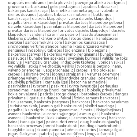
oraputes membranos
|
indu ploviklis
|
pavojingu atlieku tvarkymas
|
griovimo darbai kaina
|
geliu pristatymas
|
apatinis trikotazas
|
bakterijos kanalizacijai
|
kosmetika internetu pigiau
|
valentino
dienos dovanos
|
apatinis trikotazas moterims
|
bakterijos
kanalizacijai
|
darzelis klaipedoje
|
vaiku darzelis klaipedoje
|
pagalba tėvams klaipėdoje
|
privatus darželis klaipėdoje gelbėja
|
darželis klaipėdoje
|
pasirinkimas klaipėdoje
|
darželis klaipėdoje
|
privatus darželis klaipėdoje
|
privatus darželis klaipėdoje
|
darželis
klaipėdoje
|
vandens filtrai
|
nuo pelesio
|
fasado atnaujinimas
|
klinkerio plyteles
|
klinkerio plytos
|
stogo danga
|
kanalizacijai
|
septikui
|
gamtosmokykla.com
|
bakterijos kanalizacijai
|
sinchroninio vertimo įrangos nuoma
|
kaip prižiūrėti valymo
įrenginius
|
indaploviu tabletes
|
bio enzimai
|
bio enzimai
|
bakterijos starwax
|
bakterijos valymo įrenginiams
|
buhalterines
paslaugos
|
buhalterine apskaita
|
svetainių kūrimas
|
valiklis ne toks
kaip visi
|
vamzdziu granules
|
indaploviu tabletes
|
vonios valiklis
|
wc valiklis
|
stiklų ir veidrodžių valiklis
|
tvoroms iš betono
|
namų
valymo priemonės
|
uabpersonalas.lt
|
cerpes
|
arko blokeliai
|
cerpes
|
išskirtinė tvora
|
idomus straipsniai
|
valymas priemone
|
priemonė valymui
|
rulonais
|
išbandykite granules
|
priemonės
|
gaudyklių priežiūrai
|
tarnauja ilgai
|
betoninė ar medinė
|
pasirinkimas
|
tvoroms
|
paskirtis
|
tvirta investicija
|
geriausias
sprendimas
|
naudinga žinoti
|
tarnauja ilgai
|
blokelių privalumai
|
kokie privalumai
|
patirtis
|
stogo danga
|
betoninės čerpės
|
dangos
privalumai
|
geriausia danga
|
faktai
|
fizinio asmens bankrotas
|
fizinių asmenų bankroto įstatymas
|
bankrotas
|
bankroto pasekmės
|
turintiems skolų
|
asmuo gali bankrutuoti
|
skelbti naudinga
|
pagalba
|
kaip elgtis
|
naujas gyvenimas
|
3 metai
|
išsigelbėjimas
|
asmens bankrotas
|
europos sąjungoje
|
asmuo gali
|
bankrotas
asmeniui
|
bankrotas
|
kiek kainuoja
|
asmens bankrotas
|
bankroto
kaina
|
tarnauja ilgai
|
pasinaudoti verta
|
daug bankrutuojančių
|
bankroto procesas
|
norint bankrutuoti
|
naudinga bankrutuoti
|
taupykite laiką
|
skaudi pamoka
|
administratorius
|
tarnauja ilgai
|
pigus išlaikymas
|
patirtis
|
geriau nei šiferis
|
lengva išsirinkti
|