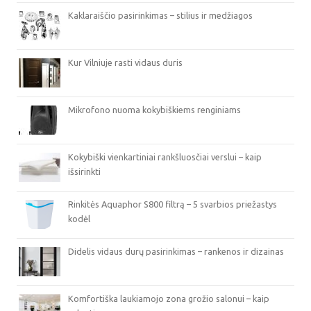
Kaklaraiščio pasirinkimas – stilius ir medžiagos
Kur Vilniuje rasti vidaus duris
Mikrofono nuoma kokybiškiems renginiams
Kokybiški vienkartiniai rankšluosčiai verslui – kaip
išsirinkti
Rinkitės Aquaphor S800 filtrą – 5 svarbios priežastys
kodėl
Didelis vidaus durų pasirinkimas – rankenos ir dizainas
Komfortiška laukiamojo zona grožio salonui – kaip