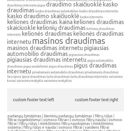
draudimo skaičiuoklė
kasko
draudimas internetu pigus
draudimas
kasko draudimas automobiliui
kasko draudimas internetu
kasko draudimo skaičiuoklė
kasko internetu
keliones draudimas kaina
keliones draudimas
skaiciuokle
kelionių draudimas
kelionių draudimas
kelionės draudimas
kelionės draudimas
internetu
masinos draudimas
internetu
masinos draudimas internetu
pigiausias
automobilio draudimas
pigiausias draudimas
pigiausias draudimas internetu
pigus automobilio
pigus draudimas
draudimas
pigus aviabilietai
pigus draudimas
internetu
privalomasis automobilio draudimas
privalomasis draudimas
Seo
tpvca
tpvca draudimas
turto draudimas
turto draudimas internetu
vairavimo
kursai
vairavimo mokykla
vairavimo mokyklos
custom footer text left
custom footer text right
padangų žymėjimas
|
žieminių padangų žymėjimas
|
filtrų rūšys
|
filtrai nugeležinimui
|
osmoso filtrai> |
osmoso filtrų nauda
|
osmoso
filtrai
|
filtrų rūšys
|
minkštinimo filtrų naudojimas
|
minkštinimo
sistema
|
filtrų rūšys ir nauda
|
osmoso filtrai
|
vandens filtrai