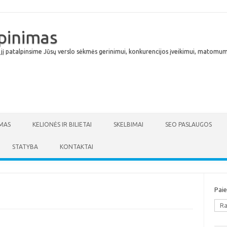
lpinimas
 jį patalpinsime Jūsų verslo sėkmės gerinimui, konkurencijos įveikimui, matomumu
Skip to content
MAS
KELIONĖS IR BILIETAI
SKELBIMAI
SEO PASLAUGOS
STATYBA
KONTAKTAI
Pai