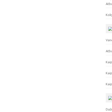
Atb
Koky
Vand
Atbu
Kaip
Kaip
Kaip
Dažn