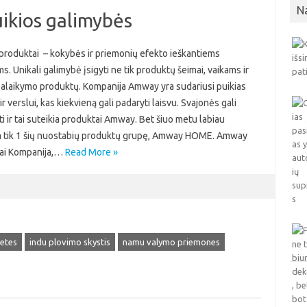
N
ikios galimybės
roduktai – kokybės ir priemonių efekto ieškantiems
ms. Unikali galimybė įsigyti ne tik produktų šeimai, vaikams ir
palaikymo produktų. Kompanija Amway yra sudariusi puikias
ir verslui, kas kiekvieną gali padaryti laisvu. Svajonės gali
yti ir tai suteikia produktai Amway. Bet šiuo metu labiau
m tik 1 šių nuostabių produktų grupę, Amway HOME. Amway
ai Kompanija,…
Read More »
letes
indu plovimo skystis
namu valymo priemones