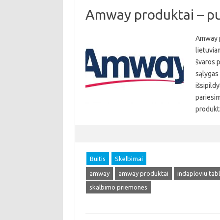
Amway produktai – pu
Amway p
lietuvia
švaros 
sąlygas 
išsipild
pariesi
produkt
Buitis
Skelbimai
amway
amway produktai
indaploviu tab
skalbimo priemones