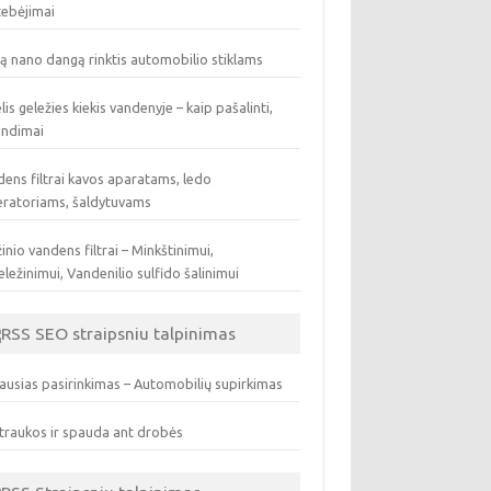
tebėjimai
ą nano dangą rinktis automobilio stiklams
lis geležies kiekis vandenyje – kaip pašalinti,
endimai
ens filtrai kavos aparatams, ledo
eratoriams, šaldytuvams
inio vandens filtrai – Minkštinimui,
ležinimui, Vandenilio sulfido šalinimui
SEO straipsniu talpinimas
ausias pasirinkimas – Automobilių supirkimas
traukos ir spauda ant drobės