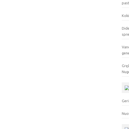
pas
Koki
Dide
spr
Vand
gen
Gręž
Nuge
Geri
Nuo