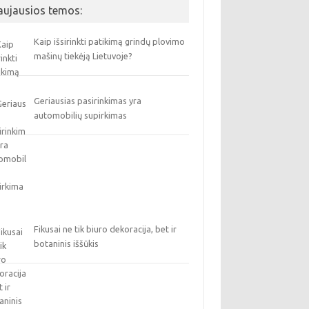
aujausios temos:
Kaip išsirinkti patikimą grindų plovimo
mašinų tiekėją Lietuvoje?
Geriausias pasirinkimas yra
automobilių supirkimas
Fikusai ne tik biuro dekoracija, bet ir
botaninis iššūkis