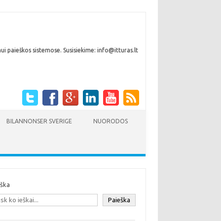
i paieškos sistemose. Susisiekime: info@itturas.lt
BILANNONSER SVERIGE
NUORODOS
eška
Paieška