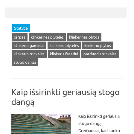
Statyba
cerpes
klinkerines plyteles
klinkerines plytos
klinkerio gaminiai
klinkerio plytelės
klinkerio plytos
klinkerio trinkelės
klinkeris fasadui
parduodu trinkeles
stogo danga
Kaip išsirinkti geriausią stogo
dangą
Kaip išsirinkti geriausią
stogo dangą
Greičiausiai, kad sunku