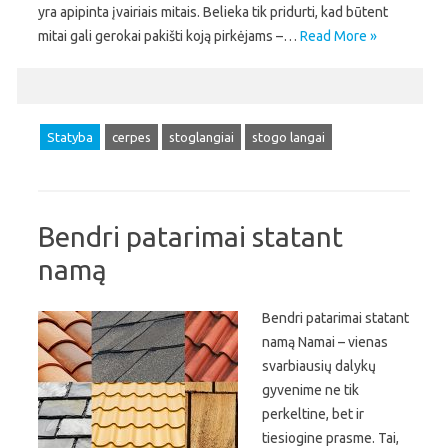
yra apipinta įvairiais mitais. Belieka tik pridurti, kad būtent
mitai gali gerokai pakišti koją pirkėjams –…
Read More »
Statyba
cerpes
stoglangiai
stogo langai
Bendri patarimai statant
namą
Bendri patarimai statant
namą Namai – vienas
svarbiausių dalykų
gyvenime ne tik
perkeltine, bet ir
tiesiogine prasme. Tai,