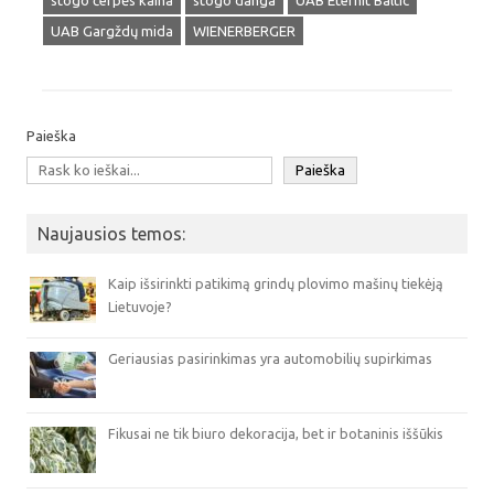
stogo čerpės kaina
stogo danga
UAB Eternit Baltic
UAB Gargždų mida
WIENERBERGER
Paieška
Paieška
Naujausios temos:
Kaip išsirinkti patikimą grindų plovimo mašinų tiekėją
Lietuvoje?
Geriausias pasirinkimas yra automobilių supirkimas
Fikusai ne tik biuro dekoracija, bet ir botaninis iššūkis