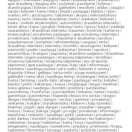
apie draudimą
|
daugiau info
|
požymiai
|
pasiūlymai
|
būtinas
|
drausti pigiau
|
būtinas
|
info
|
galimybės
|
nesidomi
|
atšilus
|
saugūs
|
nauda
|
kelionei
|
kaina
|
tinka
|
žinutė
|
paslauga
|
klaidos
|
ryšys
|
svarbu
|
info
|
atostogoms
|
talpinimas
|
akcijos
|
mikroautobusu
nuoma
|
turto
|
kelionės draudimas
|
turto
|
sveikatos
|
kelionės
|
kasko
|
civilinės atsakomybės
|
automobilio
|
draudimas internetu
|
teisės aktai
|
kaina
|
gyvybės
|
kelionių
|
turto
|
tpvca
|
kasko
|
padeda
taupantiems
|
draudimas internetu
|
bausmės
|
kontrolė
|
kameros
|
tiriami įvykiai
|
privalomos paslaugos
|
apie privalomą
|
internetu
|
privalomasis
|
vykstantiems
|
klausimai ir atsakymai
|
sąvokos
|
populiariausias
|
požymiai
|
rekomendacija
|
saugoja
|
verta
|
draudimas internetu
|
internetu
|
išsirinkti
|
atostogoms
|
kelionei
|
pasiruošti
|
padės
|
paslauga
|
patarimai
|
žmonės
|
sąvokos
|
savanoriškas
|
brangios
|
paprasta
|
draudimo naujienos
|
draudimas
internetu
|
pigios padangos
|
straipsnių talpinimas
|
skrydžiai
|
straipsnių talpinimas
|
straipsnių talpinimas
|
seo straipsniu
talpinimas
|
apie paslaugas
|
atvejai
|
kaip rasti
|
informacija
|
šventėms
|
naudinga nuoma
|
nėra sunku
|
kelionės ir nuoma
|
Klaipėda-Vilnius
|
gelbėja
|
verta rinkti
|
stoge montuojami
|
galimybė
|
namo akys
|
naudinga žiemą
|
stoglangiai
|
metas pirkti
|
šviesa
|
terminai
|
svarbi dalis
|
atvejai
|
paslauga
|
verta
|
kokybė
|
klaidos
|
pirkti
|
bakterijos
|
šviesa
|
stoglangiai
|
langai
|
mediniai
|
šviesi aplinka
|
naudinga
|
išsirinkti
|
priežiūra
|
pardavimai
|
pasirinkimas
|
komfortas
|
pasirūpinkite
|
tinkama
|
namui
|
nauda
|
gamintojai
|
pasirinkimas
|
klaipeda vilniaus oro uostas
|
stogui
|
dengia
|
medžiagos
|
dangos
|
verstas
|
gaminiai
|
privalumai
|
renkamės
|
kokybė
|
charakteristika
|
klinkerio
|
kaip išsirinkti
|
klojimas
|
įsigyti
|
apie dangas
|
naudinga
|
populiari
|
daugiau
šviesos
|
šviesa
|
įtakoja
|
įsigyti
|
po egle
|
privalumai
|
informacija
|
nepirkčiau
|
renkantis
|
naudinga
|
pirkti
|
jaukumas
|
privalumai
|
prieš darbus
|
išsirinkti
|
bakterijos
|
talpinimas
|
bio bakterijos
|
naikinimas
|
kvapai
|
naikinimas
|
kaina
|
kova
|
naudojimas
|
įrenginiams
|
naudingos
|
nuotekoms
|
priežiūra
|
priemonės
|
kvapų
naikinimui
|
fermentai
|
tarnauja
|
paskirtis
|
prižiūrėti
|
priemonės
|