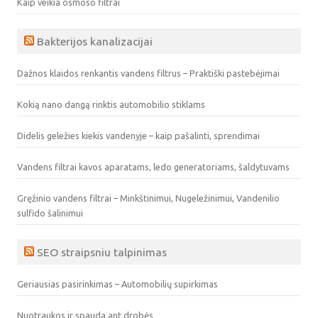
Kaip veikia osmoso filtrai
Bakterijos kanalizacijai
Dažnos klaidos renkantis vandens filtrus – Praktiški pastebėjimai
Kokią nano dangą rinktis automobilio stiklams
Didelis geležies kiekis vandenyje – kaip pašalinti, sprendimai
Vandens filtrai kavos aparatams, ledo generatoriams, šaldytuvams
Gręžinio vandens filtrai – Minkštinimui, Nugeležinimui, Vandenilio
sulfido šalinimui
SEO straipsniu talpinimas
Geriausias pasirinkimas – Automobilių supirkimas
Nuotraukos ir spauda ant drobės