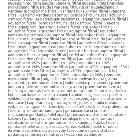
nugeležinimo filtrų nauda
|
vandens filtrai nugeležinimui
|
vandens
minkštinimo filtrų nauda
|
vandens filtrų rūšys
|
nugeležinimo ir
vandens monkštinimo filtrai
|
vandens nukalkinimo filtrai
|
vandens
filtrai
|
geriamo vandens sistemos
|
osmoso filtrų nauda
|
atbulinio
osmoso filtrai
|
seo straipsniu talpinimas
|
aquaphor vandens filtrai
|
aquaphor filtrai
|
osmoso filtrų nauda
|
osmoso filtrai
|
vandens
filtrai aquaphor
|
geriamo vandens filtrai
|
aquaphor filtrai
|
aquaphor filtrai
|
aquaphor filtrai
|
aquaphor filtrai
|
aquaphor
namams ir pramonei
|
aquaphor filtrai
|
aquaphor filtrai
|
aquaphor
filtrų nauda
|
aquaphor filtrai
|
aquapgor filtrai ir nauda
|
aquaphor
filtrai
|
aquaphor filtrai
|
vandens filtrai
|
aquaphor filtrai
|
vandens
filtru rusys
|
aquaphor s800
|
aquaphor ro-101s
|
aquaphor ro-102s
|
aquapgor s550
|
aquaphor s1000
|
namui ir biurui aquaphor filtrai
|
namams ir biurui aquaphor filtrai
|
kodel aquaphor filtrai
|
aquaphor
filtrai
|
vandens filtrai
|
aquaphor filtrai
|
aquaphor ro-101s
|
aquaphor ro-202s
|
aquaphor ro-102s
|
aquaphor ro-202s
|
aquaphor ro-206s
|
vandens filtrai
|
aquaphor s800
|
aquaphor s550
|
geriamo vandens filtrai
|
aquaphor s1000
|
aquaphor ro 101s
|
aquaphor 102s
|
aquaphor ro 202s
|
aquaphor ro 206s
|
vandens
minkstinimo filtrai
|
nugeležinimo filtrai
|
pelesio kvapa galima
panaikinti
|
priemone nuo voru
|
lauko kubilai pardavimui
|
priemonė
nuo vorų
|
telefonų remontas
|
kas yra seo
|
priemone nuo voru
|
telefonų remontas
|
telefonų remontas
|
priemonė nuo vorų
|
lauko
kubilai pardavimui
|
seo straipsniu talpinimas
|
geriausias pelėsio
valiklis
|
seo straipsniu talpinimas
|
kaip isvengti pelesio atsiradimo
namuose
|
kaip išsirinkti geriausią valiklį pelėsiui
|
puiki dovana
vaikams
|
smagiam žaidimui kieme
|
aikštelės vaikų laiko praleidimui
|
telefonų remontas naudingas
|
geriausias kaciu kraikas
|
dazniausiai gendantys telefonai
|
geriausias maistas sterilizuotoms
katėms
|
padangų žymėjimas
|
mobiliųjų telefonų remontas
|
sterilizuotoms katėms geriausias
|
kiek kainuoja kubilai
|
dažnai
gendantys telefonai
|
geriausias vonios valiklis
|
elektromobiliu
ikrovimo stoteliu pletra lietuvoje
|
lietuvoje daugeja stoteliu
|
padangų žymėjimas reikalingas
|
vasarinės padangos