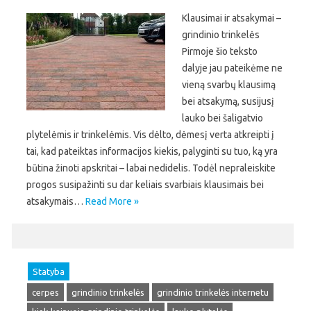
Klausimai ir atsakymai –
grindinio trinkelės
Pirmoje šio teksto
dalyje jau pateikėme ne
vieną svarbų klausimą
bei atsakymą, susijusį
lauko bei šaligatvio
plytelėmis ir trinkelėmis. Vis dėlto, dėmesį verta atkreipti į
tai, kad pateiktas informacijos kiekis, palyginti su tuo, ką yra
būtina žinoti apskritai – labai nedidelis. Todėl nepraleiskite
progos susipažinti su dar keliais svarbiais klausimais bei
atsakymais…
Read More »
Statyba
cerpes
grindinio trinkelės
grindinio trinkelės internetu