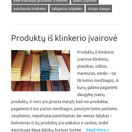
kiek kainuoja grindinio trinkelės
lauko plytelės
parduodu trinkeles
šaligatvio plytelės
stogo danga
Produktų iš klinkerio įvairovė
Produktų iš klinkerio
įvairovė Klinkeris,
plastikas, stiklas,
marmuras, medis – tai
tik kelios medžiagos, iš
kurių galima pagaminti
daugybę įvairių
produktų. Ir nors yra įprasta manyti, kad visi produktai,
pagaminti iš tos pačios medžiagos, pasižymi tomis pačiomis
savybėmis, nepelnytai pamirštamas dar vienas dalykas –
kiekvienas iš šių produktų yra unikalus ir savitas, todėl
egzistuoja daug dalykų, kuriuos turime…
Read More »