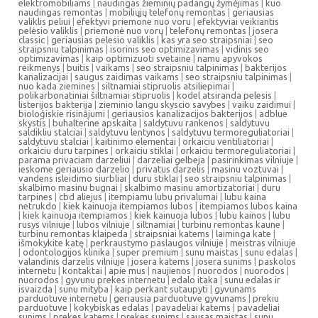
elektromobiliams
|
naudingas žieminių padangų žymėjimas
|
kuo
naudingas remontas
|
mobiliųjų telefonų remontas
|
geriausias
valiklis peliui
|
efektyvi priemone nuo voru
|
efektyviai veikiantis
pelėsio valiklis
|
priemonė nuo vorų
|
telefonų remontas
|
josera
classic
|
geriausias pelesio valiklis
|
kas yra seo straipsniai
|
seo
straipsniu talpinimas
|
isorinis seo optimizavimas
|
vidinis seo
optimizavimas
|
kaip optimizuoti svetaine
|
namu apyvokos
reikmenys
|
buitis
|
vaikams
|
seo straipsniu talpinimas
|
bakterijos
kanalizacijai
|
saugus zaidimas vaikams
|
seo straipsniu talpinimas
|
nuo kada ziemines
|
siltnamiai stipruolis atsiliepimai
|
polikarbonatiniai šiltnamiai stipruolis
|
kodel atsiranda pelesis
|
listerijos bakterija
|
zieminio langu skyscio savybes
|
vaiku zaidimui
|
bioloģiskie risinājumi
|
geriausios kanalizacijos bakterijos
|
adblue
skystis
|
buhalterine apskaita
|
saldytuvu rankenos
|
saldytuvu
saldikliu stalciai
|
saldytuvu lentynos
|
saldytuvu termoreguliatoriai
|
saldytuvu stalciai
|
kaitinimo elementai
|
orkaiciu ventiliatoriai
|
orkaiciu duru tarpines
|
orkaiciu stiklai
|
orkaiciu termoreguliatoriai
|
parama privaciam darzeliui
|
darzeliai gelbeja
|
pasirinkimas vilniuje
|
ieskome geriausio darzelio
|
privatus darzelis
|
masinu voztuvai
|
vandens isleidimo siurbliai
|
duru stiklai
|
seo straipsniu talpinimas
|
skalbimo masinu bugnai
|
skalbimo masinu amortizatoriai
|
duru
tarpines
|
cbd aliejus
|
itempiamu lubu privalumai
|
lubu kaina
netrukdo
|
kiek kainuoja itempiamos lubos
|
itempiamos lubos kaina
|
kiek kainuoja itempiamos
|
kiek kainuoja lubos
|
lubu kainos
|
lubu
rusys vilniuje
|
lubos vilniuje
|
siltnamiai
|
turbinu remontas kaune
|
turbinu remontas klaipeda
|
straipsniai katems
|
laiminga kate
|
išmokykite katę
|
perkraustymo paslaugos vilniuje
|
meistras vilniuje
|
odontologijos klinika
|
super premium
|
sunu maistas
|
sunu edalas
|
valandinis darzelis vilniuje
|
josera katems
|
josera sunims
|
paskolos
internetu
|
kontaktai
|
apie mus
|
naujienos
|
nuorodos
|
nuorodos
|
nuorodos
|
gyvunu prekes internetu
|
edalo itaka
|
sunu edalas ir
isvaizda
|
sunu mityba
|
kaip perkant sutaupyti
|
gyvunams
parduotuve internetu
|
geriausia parduotuve gyvunams
|
prekiu
parduotuve
|
kokybiskas edalas
|
pavadeliai katems
|
pavadeliai
sunims
|
prekes katems
|
prekes sunims
|
sausas maistas
|
sunu