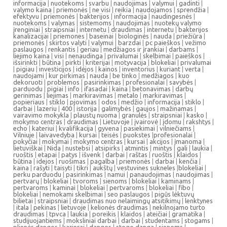
informacija
|
nuotekoms
|
svarbu
|
naudojimas
|
valymui
|
gadinti
|
valymo kaina
|
priemonės
|
ne visi
|
reikia
|
naudojamos
|
sprendžia
|
efektyvu
|
priemonės
|
bakterijos
|
informacija
|
naudingesnės
|
nuotekoms
|
valymas
|
sistemoms
|
naudojimas
|
nuotekų valymo
įrenginiai
|
straipsniai
|
internetu
|
draudimas
|
internetu
|
bakterijos
kanalizacijai
|
priemones
|
baseinai
|
biologinės
|
nauda
|
priežiūra
|
priemonės
|
skirtos valyti
|
valymui
|
barzdai
|
pc paieškos
|
vežimo
paslaugos
|
renkantis
|
geriau
|
medžiagos ir įrankiai
|
darbams
|
liejimo kaina
|
visi
|
nenaudinga
|
privalumai
|
skelbimai
|
paieškos
|
išsirinkti
|
būtina
|
pirkti
|
kriterijai
|
motyvacija
|
blokeliai
|
privalumai
|
pigiau
|
investicijos
|
idėjos
|
kainos
|
inventorius
|
kuriant
|
verta
|
naudojami
|
kur pirkimas
|
nauda
|
be tinko
|
medžiagos
|
kuo
dekoruoti
|
problemos
|
pasirinkimas
|
profesionalai
|
savybės
|
parduodu
|
pigiai
|
info
|
ifasadai
|
kaina
|
betonavimas
|
darbų
gerinimas
|
liejimas
|
markiravimas
|
metalo
|
markiravimas
|
popieriaus
|
stiklo
|
pjovimas
|
odos
|
medžio
|
informacija
|
stiklo
|
darbai
|
lazeriu
|
400
|
istorija
|
galimybės
|
gaujos
|
mažinamas
|
vairavimo mokykla
|
plaustų nuoma
|
granulės
|
straipsniai
|
kasko
|
mokymo centras
|
draudimas
|
Lietuvoje
|
įvairovė
|
įdomu
|
rakshtys
|
echo
|
kateriui
|
kvalifikacija
|
gyvena
|
pasiekimai
|
vilniečiams
|
Vilniuje
|
laivavedyba
|
kursai
|
teisės
|
puokstes
|
profesionalai
|
pokyčiai
|
mokymai
|
mokymo centras
|
kursai
|
akcijos
|
įmanoma
|
lietuviškai
|
Nida
|
nustebsi
|
atsipirks
|
atmintis
|
mintys
|
gali
|
laukia
|
ruoštis
|
etapai
|
patys
|
išvenk
|
darbai
|
raštas
|
ruoštis
|
klaidos
|
būtina
|
idejos
|
ruošimas
|
pagalba
|
priemonės
|
darbai
|
kenčia
|
kaina
|
rašyti
|
taisyti
|
tikri
|
aukštų
|
vestuvines sukneles
|
blokeliai
|
perku parduodu
|
pasirinkimas
|
namui
|
panaudojimas
|
naudojimas
|
pertvarų
|
blokeliai
|
tvoroms
|
sienoms
|
blokeliai
|
kaminams
|
pertvaroms
|
kaminai
|
blokeliai
|
pertvaroms
|
blokeliai
|
fibo
|
blokeliai
|
nemokami skelbimai
|
seo paslaugos
|
pigūs lėktuvų
bilietai
|
straipsniai
|
draudimas nuo nelaimingų atsitikimų
|
lenktynes
|
itala
|
pekinas
|
lietuvoje
|
kelionės draudimas
|
nekilnojamo turto
draudimas
|
tpvca
|
laukia
|
poreikis
|
klaidos
|
ateičiai
|
gramatika
|
studijuojantiems
|
moksliniai darbai
|
darbai
|
studentams
|
stogams
|