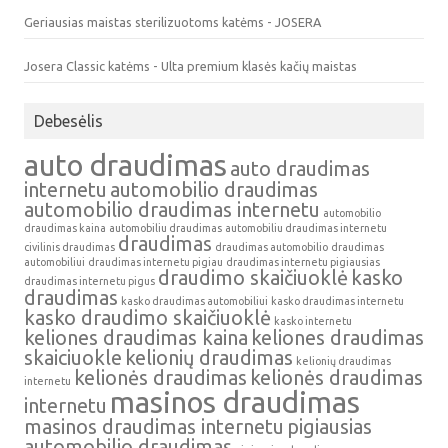
Geriausias maistas sterilizuotoms katėms - JOSERA
Josera Classic katėms - Ulta premium klasės kačių maistas
Debesėlis
auto draudimas
auto draudimas
internetu
automobilio draudimas
automobilio draudimas internetu
automobilio
draudimas kaina
automobiliu draudimas
automobiliu draudimas internetu
draudimas
civilinis draudimas
draudimas automobilio
draudimas
automobiliui
draudimas internetu pigiau
draudimas internetu pigiausias
draudimo skaičiuoklė
kasko
draudimas internetu pigus
draudimas
kasko draudimas automobiliui
kasko draudimas internetu
kasko draudimo skaičiuoklė
kasko internetu
keliones draudimas kaina
keliones draudimas
skaiciuokle
kelionių draudimas
kelionių draudimas
kelionės draudimas
kelionės draudimas
internetu
masinos draudimas
internetu
masinos draudimas internetu
pigiausias
automobilio draudimas