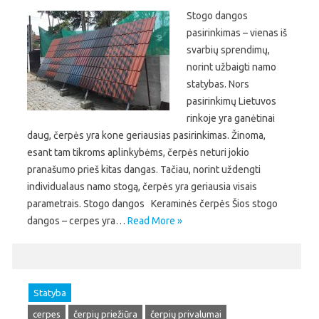
Stogo dangos
pasirinkimas – vienas iš
svarbių sprendimų,
norint užbaigti namo
statybas. Nors
pasirinkimų Lietuvos
rinkoje yra ganėtinai
daug, čerpės yra kone geriausias pasirinkimas. Žinoma,
esant tam tikroms aplinkybėms, čerpės neturi jokio
pranašumo prieš kitas dangas. Tačiau, norint uždengti
individualaus namo stogą, čerpės yra geriausia visais
parametrais. Stogo dangos Keraminės čerpės Šios stogo
dangos – cerpes yra…
Read More »
Statyba
cerpes
čerpių priežiūra
čerpių privalumai