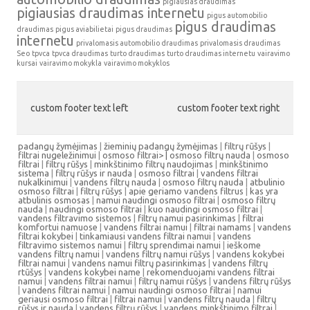
pigiausias draudimas
pigiausias draudimas internetu
pigus automobilio
pigus draudimas
draudimas
pigus aviabilietai
pigus draudimas
internetu
privalomasis automobilio draudimas
privalomasis draudimas
Seo
tpvca
tpvca draudimas
turto draudimas
turto draudimas internetu
vairavimo
kursai
vairavimo mokykla
vairavimo mokyklos
custom footer text left
custom footer text right
padangų žymėjimas
|
žieminių padangų žymėjimas
|
filtrų rūšys
|
filtrai nugeležinimui
|
osmoso filtrai> |
osmoso filtrų nauda
|
osmoso
filtrai
|
filtrų rūšys
|
minkštinimo filtrų naudojimas
|
minkštinimo
sistema
|
filtrų rūšys ir nauda
|
osmoso filtrai
|
vandens filtrai
nukalkinimui
|
vandens filtrų nauda
|
osmoso filtrų nauda
|
atbulinio
osmoso filtrai
|
filtrų rūšys
|
apie geriamo vandens filtrus
|
kas yra
atbulinis osmosas
|
namui naudingi osmoso filtrai
|
osmoso filtrų
nauda
|
naudingi osmoso filtrai
|
kuo naudingi osmoso filtrai
|
vandens filtravimo sistemos
|
filtrų namui pasirinkimas
|
filtrai
komfortui namuose
|
vandens filtrai namui
|
filtrai namams
|
vandens
filtrai kokybei
|
tinkamiausi vandens filtrai namui
|
vandens
filtravimo sistemos namui
|
filtrų sprendimai namui
|
ieškome
vandens filtrų namui
|
vandens filtrų namui rūšys
|
vandens kokybei
filtrai namui
|
vandens namui filtrų pasirinkimas
|
vandens filtrų
rtūšys
|
vandens kokybei name
|
rekomenduojami vandens filtrai
namui
|
vandens filtrai namui
|
filtrų namui rūšys
|
vandens filtrų rūšys
|
vandens filtrai namui
|
namui naudingi osmoso filtrai
|
namui
geriausi osmoso filtrai
|
filtrai namui
|
vandens filtrų nauda
|
filtrų
rūšys ir nauda
|
vandens filtrų rūšys
|
vandens minkštinimo filtrai
|