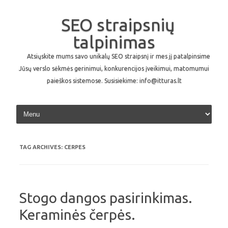
SEO straipsnių
talpinimas
Atsiųskite mums savo unikalų SEO straipsnį ir mes jį patalpinsime
Jūsų verslo sėkmės gerinimui, konkurencijos įveikimui, matomumui
paieškos sistemose. Susisiekime: info@itturas.lt
Skip to content
TAG ARCHIVES:
CERPES
Stogo dangos pasirinkimas.
Keraminės čerpės.