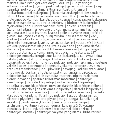
maistas
|
kaip ismokyti kate daryti i dezute
|
kuo ypatingas
silikoninis kraikas
|
gyvunu prekiu akcija
|
geriausi siltnamiai
|
kaip
issirinkti
|
polikarbonatiniai šiltnamiai
|
tvirti siltnamiai
|
polikarbonatiniai atsiliepimai
|
šiltnamiai atsiliepimai
|
ieskantiems
filtru
|
filtrai namui
|
filtru nauda
|
vandens filtrai
|
vandens filtrai
|
biologinės bakterijos
|
kanalizacijos kvapas
|
kanalizacijos bakterijos
|
medinis namelis su ciuozykla
|
efektyvio biologinės bakterijos
|
fejerverkai
|
sodui
|
brita vandens filtrai
|
privatus darzelis
|
šiltnamiai
|
siltnamiai
|
gyvunu prekes
|
maistas sunims
|
geriausias
sunu maistas
|
kaip issirinkti kraika
|
gelbsti gyvūnus nuo karščio
|
gyvūnų maudynės vasarą
|
šunų mityba
|
sausas maistas
|
kačių
kraikas
|
kraikas katėms
|
gyvūnams internetu
|
perkamiausios
internetu
|
geriausias kraikas
|
akcija prekems
|
zooprekės
|
Lęšiai
|
kroviniu pervezimas klaipeda
|
tralas klaipeda
|
griovimo darbai
klaipeda
|
siukliu isvezimas
|
klinkerines trinkeles
|
stogo danga
|
biopreparatai nuotekoms
|
prieziuros priemone starwax 637
|
bakterijos nuoteku irenginiams kaina
|
bakteriju STARWAX kaina
|
valiklis pelesiui
|
stogo danga
|
klinkerio plytos
|
klinkeris
|
kaip
panaikinti pelesi
|
priemone nuo pelesio
|
pelesio naikinimas
|
pelėsių
valiklis
|
pelesio priemone
|
nameliai vaikams
|
orapute JDK S 60
|
oraputes membranos
|
indu ploviklis
|
pavojingu atlieku tvarkymas
|
griovimo darbai kaina
|
geliu pristatymas
|
apatinis trikotazas
|
bakterijos kanalizacijai
|
kosmetika internetu pigiau
|
valentino
dienos dovanos
|
apatinis trikotazas moterims
|
bakterijos
kanalizacijai
|
darzelis klaipedoje
|
vaiku darzelis klaipedoje
|
pagalba tėvams klaipėdoje
|
privatus darželis klaipėdoje gelbėja
|
darželis klaipėdoje
|
pasirinkimas klaipėdoje
|
darželis klaipėdoje
|
privatus darželis klaipėdoje
|
privatus darželis klaipėdoje
|
darželis
klaipėdoje
|
vandens filtrai
|
nuo pelesio
|
fasado atnaujinimas
|
klinkerio plyteles
|
klinkerio plytos
|
stogo danga
|
kanalizacijai
|
septikui
|
gamtosmokykla.com
|
bakterijos kanalizacijai
|
sinchroninio vertimo įrangos nuoma
|
kaip prižiūrėti valymo
įrenginius
|
indaploviu tabletes
|
bio enzimai
|
bio enzimai
|
bakterijos starwax
|
bakterijos valymo įrenginiams
|
buhalterines