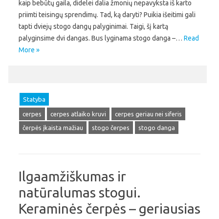
kaip bebūtų gaila, didelei dalia žmonių nepavyksta iš karto
priimti teisingų sprendimų. Tad, ką daryti? Puikia išeitimi gali
tapti dviejų stogo dangų palyginimai. Taigi, šį kartą
palyginsime dvi dangas. Bus lyginama stogo danga –…
Read
More »
Statyba
cerpes
cerpes atlaiko kruvi
cerpes geriau nei siferis
čerpės įkaista mažiau
stogo čerpes
stogo danga
Ilgaamžiškumas ir
natūralumas stogui.
Keraminės čerpės – geriausias