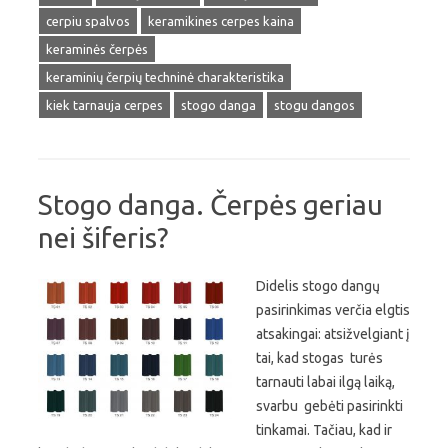
cerpiu spalvos
keramikines cerpes kaina
keraminės čerpės
keraminių čerpių techninė charakteristika
kiek tarnauja cerpes
stogo danga
stogu dangos
Stogo danga. Čerpės geriau
nei šiferis?
Didelis stogo dangų
pasirinkimas verčia elgtis
atsakingai: atsižvelgiant į
tai, kad stogas turės
tarnauti labai ilgą laiką,
svarbu gebėti pasirinkti
tinkamai. Tačiau, kad ir