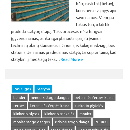
būtų rasti tokį lietuvį,
kuris nėra svajojęs apie
savo namus. Vieni jau
tokius turi, o kiti tik
pradeda statybų etapą. Toks procesas nėra lengvai
įgyvendinamas, tenka ilgai planuoti, spręsti įvairius
techninių planų klausimus ir žinoma, iš kokių medžiagų bus
statoma. Jei namas pradedamas statyti, tai suprantama, kad
statybinių medžiagų teks…
Read More »
Paslaugos
Statyba
bender
benders stogo dangos
betoninės čerpės kaina
cerpes
keraminės čerpės kaina
klinkerio plytelės
klinkerio plytos
klinkerio trinkelės
monier
monier stogo dangos
ritininė stogo danga
RUUKKI