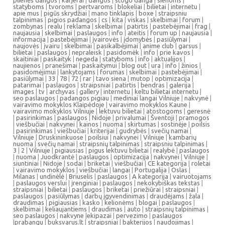
plienės dangos
|
karjerai
|
dangos
|
stogo danga
|
sienoms
|
statyboms
|
tvoroms
|
pertvaroms
|
blokeliai
|
bilietai
|
internetu
|
apie mus
|
pigūs skrydžiai
|
mano tinklapis
|
boxe
|
straipsniu
talpinimas
|
pigios padangos
|
cs
|
kita
|
viskas
|
skelbimai
|
forum
|
zombynas
|
realu
|
reklama
|
skelbimai
|
patirtis
|
pastebėjimai
|
frag
|
naujausia
|
skelbimai
|
paslaugos
|
info
|
ateitis
|
forum up
|
naujausia
|
informacija
|
pastebėjimai
|
įvairovės
|
įdomybės
|
pasiūlymai
|
naujovės
|
įvairu
|
skelbimai
|
pasikalbėjimai
|
anime club
|
garsus
|
bilietai
|
paslaugos
|
nepraleisk
|
pasidomėk
|
info
|
prie kavos
|
skaitiniai
|
paskaityk
|
negeda
|
statyboms
|
info
|
aktualijos
|
naujienos
|
pranešimai
|
paskaitymui
|
blog out
|
ura
|
info
|
žinios
|
pasidomėjimui
|
lankytojams
|
forumas
|
skelbimai
|
pastebėjimai
|
pasiūlymai
|
33
|
78
|
72
|
rar
|
tavo siena
|
mutop
|
optimizacija
|
patarimai
|
paslaugos
|
straipsniai
|
patirtis
|
bendras
|
galerija
|
images
|
tv
|
archyvas
|
gallery
|
internetu
|
keltu bilietai internetu
|
seo paslaugos
|
padangos pigiau
|
mediniai langai Vilniuje
|
nakvynė
|
vairavimo mokyklos Klaipėdoje
|
vairavimo mokyklos Kaune
|
vairavimo mokyklos Vilniuje
|
lektuvu bilietai
|
atostogoms
|
geresnė
|
pasirinkimas
|
paslaugos
|
Nidoje
|
privalumai
|
Šventoji
|
pramogos
|
viešbučiai
|
nakvynei
|
kainos
|
nuoma
|
skirtumas
|
sostinėje
|
poilsis
|
pasirinkimas
|
viešbučiai
|
kriterijai
|
gudrybės
|
svečių namai
|
Vilniuje
|
Druskininkuose
|
poilsiui
|
nakvynei
|
Vilniuje
|
kambarių
nuoma
|
svečių namai
|
straipsnių talpinimas
|
straipsniu talpinimas
|
3
|
2
|
Vilniuje
|
pigiausias
|
pigus lektuvu bilietai
|
realybė
|
paslaugos
|
nuoma
|
Juodkrantė
|
paslaugos
|
optimizacija
|
nakvynei
|
Vilniuje
|
siuntiniai
|
Nidoje
|
sodai
|
briketai
|
viešbučiai
|
CE kategorija
|
roletai
|
vairavimo mokyklos
|
viešbučiai
|
langai
|
Portugalija
|
Oslas
|
Milanas
|
undinėlė
|
Briuselis
|
paslaugos
|
A kategorija
|
vairuotojams
|
paslaugos verslui
|
įrenginiai
|
paslaugos
|
nekokybiškas tekstas
|
straipsniai
|
bilietai
|
paslaugos
|
briketai
|
priežiūrai
|
straipsniai
|
paslaugos
|
pasiūlymas
|
darbų įgyvendinimas
|
draudėjams
|
žala
|
draudimas
|
pigiausias
|
kasko
|
kelionėms
|
blogai
|
paslaugos
|
skelbimai
|
keliaujantiems
|
draudimas
|
auto
|
straipsnių talpinimas
|
seo paslaugos
|
nakvyne
|
ekipazai
|
pervezimo
|
paslaugos
|
prabangu
|
buksvarus.lt
|
straipsniai
|
bakterijos
|
naudojimas
|