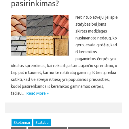
pasirinkimas?
Net ir tuo atveju, jei apie
statybas bei joms
skirtas medžiagas
nusimanote nedaug, ko
gero, esate girdėję, kad
iš keramikos
pagamintos čerpės yra
idealus sprendimas, kai reikia ilgai tarnaujančio sprendimo, o
taip pat ir tuomet, kai norite natūralių gaminių. Iš tiesų, reikia
sutikti, kad šie atvejai iš tiesų yra populiarios priežasties,
kodėl pasirenkamos iš keramikos gaminamos čerpės,
tačiau…
Read More »
Skelbimai
Statyba