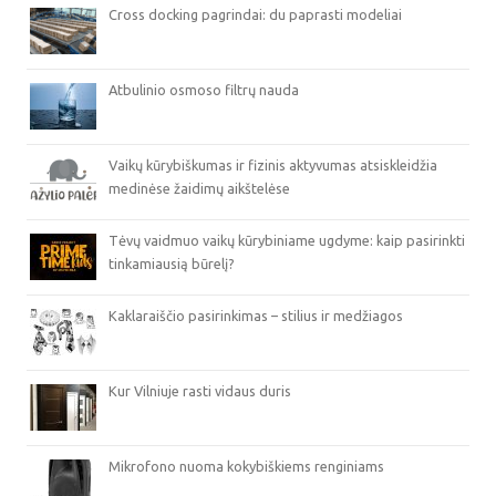
Cross docking pagrindai: du paprasti modeliai
Atbulinio osmoso filtrų nauda
Vaikų kūrybiškumas ir fizinis aktyvumas atsiskleidžia
medinėse žaidimų aikštelėse
Tėvų vaidmuo vaikų kūrybiniame ugdyme: kaip pasirinkti
tinkamiausią būrelį?
Kaklaraiščio pasirinkimas – stilius ir medžiagos
Kur Vilniuje rasti vidaus duris
Mikrofono nuoma kokybiškiems renginiams