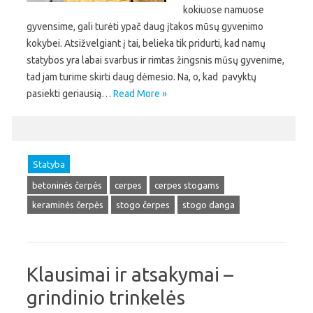
kokiuose namuose
gyvensime, gali turėti ypač daug įtakos mūsų gyvenimo
kokybei. Atsižvelgiant į tai, belieka tik pridurti, kad namų
statybos yra labai svarbus ir rimtas žingsnis mūsų gyvenime,
tad jam turime skirti daug dėmesio. Na, o, kad pavyktų
pasiekti geriausią…
Read More »
Statyba
betoninės čerpės
cerpes
cerpes stogams
keraminės čerpės
stogo čerpes
stogo danga
Klausimai ir atsakymai –
grindinio trinkelės