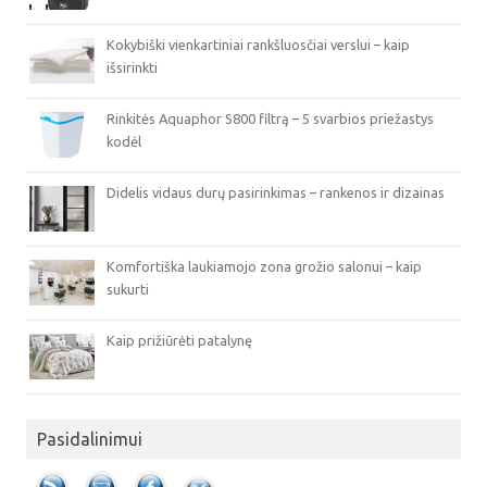
Kokybiški vienkartiniai rankšluosčiai verslui – kaip
išsirinkti
Rinkitės Aquaphor S800 filtrą – 5 svarbios priežastys
kodėl
Didelis vidaus durų pasirinkimas – rankenos ir dizainas
Komfortiška laukiamojo zona grožio salonui – kaip
sukurti
Kaip prižiūrėti patalynę
Pasidalinimui