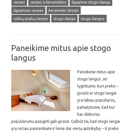
cerpes
cerpes is keraminkos
ilgaamze stogo danga
ilgaamzes cerpes
keraminės čerpės
ryškių spalvų čerpės
stogo danga
stogu dangos
Paneikime mitus apie stogo
langus
Paneikime mitus apie
stogo langus Jei
lygintume, kuri prekė –
įprasti ar stogo langai
yra labiau populiarūs,
pamatytume, kad kur
kas didesniu
populiarumu pasigirti gali įprasti. Galbūt tai, kad stogo langai
yra rečiau pasirenkami ir lėmė dar vieną aplinkybę – ši prekė