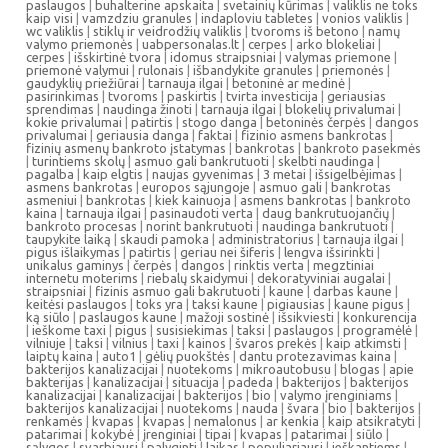
paslaugos
|
buhalterine apskaita
|
svetainių kūrimas
|
valiklis ne toks
kaip visi
|
vamzdziu granules
|
indaploviu tabletes
|
vonios valiklis
|
wc valiklis
|
stiklų ir veidrodžių valiklis
|
tvoroms iš betono
|
namų
valymo priemonės
|
uabpersonalas.lt
|
cerpes
|
arko blokeliai
|
cerpes
|
išskirtinė tvora
|
idomus straipsniai
|
valymas priemone
|
priemonė valymui
|
rulonais
|
išbandykite granules
|
priemonės
|
gaudyklių priežiūrai
|
tarnauja ilgai
|
betoninė ar medinė
|
pasirinkimas
|
tvoroms
|
paskirtis
|
tvirta investicija
|
geriausias
sprendimas
|
naudinga žinoti
|
tarnauja ilgai
|
blokelių privalumai
|
kokie privalumai
|
patirtis
|
stogo danga
|
betoninės čerpės
|
dangos
privalumai
|
geriausia danga
|
faktai
|
fizinio asmens bankrotas
|
fizinių asmenų bankroto įstatymas
|
bankrotas
|
bankroto pasekmės
|
turintiems skolų
|
asmuo gali bankrutuoti
|
skelbti naudinga
|
pagalba
|
kaip elgtis
|
naujas gyvenimas
|
3 metai
|
išsigelbėjimas
|
asmens bankrotas
|
europos sąjungoje
|
asmuo gali
|
bankrotas
asmeniui
|
bankrotas
|
kiek kainuoja
|
asmens bankrotas
|
bankroto
kaina
|
tarnauja ilgai
|
pasinaudoti verta
|
daug bankrutuojančių
|
bankroto procesas
|
norint bankrutuoti
|
naudinga bankrutuoti
|
taupykite laiką
|
skaudi pamoka
|
administratorius
|
tarnauja ilgai
|
pigus išlaikymas
|
patirtis
|
geriau nei šiferis
|
lengva išsirinkti
|
unikalus gaminys
|
čerpės
|
dangos
|
rinktis verta
|
megztiniai
internetu moterims
|
riebalų skaidymui
|
dekoratyviniai augalai
|
straipsniai
|
fizinis asmuo gali bakrutuoti
|
kaune
|
darbas kaune
|
keitėsi paslaugos
|
toks yra
|
taksi kaune
|
pigiausias
|
kaune pigus
|
ką siūlo
|
paslaugos kaune
|
mažoji sostinė
|
išsikviesti
|
konkurencija
|
ieškome taxi
|
pigus
|
susisiekimas
|
taksi
|
paslaugos
|
programėlė
|
vilniuje
|
taksi
|
vilnius
|
taxi
|
kainos
|
švaros prekės
|
kaip atkimsti
|
laiptų kaina
|
auto1
|
gėlių puokštės
|
dantu protezavimas kaina
|
bakterijos kanalizacijai
|
nuotekoms
|
mikroautobusu
|
blogas
|
apie
bakterijas
|
kanalizacijai
|
situacija
|
padeda
|
bakterijos
|
bakterijos
kanalizacijai
|
kanalizacijai
|
bakterijos
|
bio
|
valymo įrenginiams
|
bakterijos kanalizacijai
|
nuotekoms
|
nauda
|
švara
|
bio
|
bakterijos
|
renkamės
|
kvapas
|
kvapas
|
nemalonus
|
ar kenkia
|
kaip atsikratyti
|
patarimai
|
kokybė
|
įrenginiai
|
tipai
|
kvapas
|
patarimai
|
siūlo
|
sąlygos
|
svarbiausi
|
palyginti
|
laikas
|
populiariausi
|
ieškantiems
|