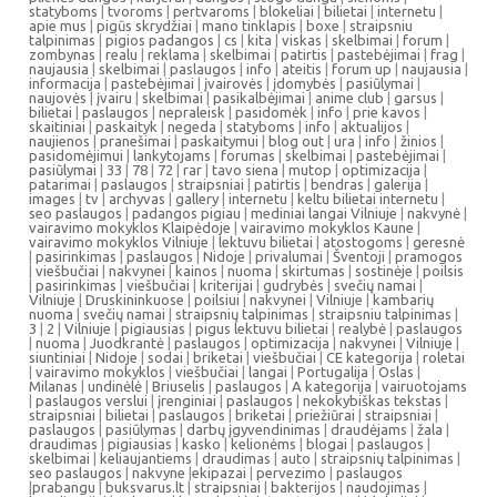
statyboms
|
tvoroms
|
pertvaroms
|
blokeliai
|
bilietai
|
internetu
|
apie mus
|
pigūs skrydžiai
|
mano tinklapis
|
boxe
|
straipsniu
talpinimas
|
pigios padangos
|
cs
|
kita
|
viskas
|
skelbimai
|
forum
|
zombynas
|
realu
|
reklama
|
skelbimai
|
patirtis
|
pastebėjimai
|
frag
|
naujausia
|
skelbimai
|
paslaugos
|
info
|
ateitis
|
forum up
|
naujausia
|
informacija
|
pastebėjimai
|
įvairovės
|
įdomybės
|
pasiūlymai
|
naujovės
|
įvairu
|
skelbimai
|
pasikalbėjimai
|
anime club
|
garsus
|
bilietai
|
paslaugos
|
nepraleisk
|
pasidomėk
|
info
|
prie kavos
|
skaitiniai
|
paskaityk
|
negeda
|
statyboms
|
info
|
aktualijos
|
naujienos
|
pranešimai
|
paskaitymui
|
blog out
|
ura
|
info
|
žinios
|
pasidomėjimui
|
lankytojams
|
forumas
|
skelbimai
|
pastebėjimai
|
pasiūlymai
|
33
|
78
|
72
|
rar
|
tavo siena
|
mutop
|
optimizacija
|
patarimai
|
paslaugos
|
straipsniai
|
patirtis
|
bendras
|
galerija
|
images
|
tv
|
archyvas
|
gallery
|
internetu
|
keltu bilietai internetu
|
seo paslaugos
|
padangos pigiau
|
mediniai langai Vilniuje
|
nakvynė
|
vairavimo mokyklos Klaipėdoje
|
vairavimo mokyklos Kaune
|
vairavimo mokyklos Vilniuje
|
lektuvu bilietai
|
atostogoms
|
geresnė
|
pasirinkimas
|
paslaugos
|
Nidoje
|
privalumai
|
Šventoji
|
pramogos
|
viešbučiai
|
nakvynei
|
kainos
|
nuoma
|
skirtumas
|
sostinėje
|
poilsis
|
pasirinkimas
|
viešbučiai
|
kriterijai
|
gudrybės
|
svečių namai
|
Vilniuje
|
Druskininkuose
|
poilsiui
|
nakvynei
|
Vilniuje
|
kambarių
nuoma
|
svečių namai
|
straipsnių talpinimas
|
straipsniu talpinimas
|
3
|
2
|
Vilniuje
|
pigiausias
|
pigus lektuvu bilietai
|
realybė
|
paslaugos
|
nuoma
|
Juodkrantė
|
paslaugos
|
optimizacija
|
nakvynei
|
Vilniuje
|
siuntiniai
|
Nidoje
|
sodai
|
briketai
|
viešbučiai
|
CE kategorija
|
roletai
|
vairavimo mokyklos
|
viešbučiai
|
langai
|
Portugalija
|
Oslas
|
Milanas
|
undinėlė
|
Briuselis
|
paslaugos
|
A kategorija
|
vairuotojams
|
paslaugos verslui
|
įrenginiai
|
paslaugos
|
nekokybiškas tekstas
|
straipsniai
|
bilietai
|
paslaugos
|
briketai
|
priežiūrai
|
straipsniai
|
paslaugos
|
pasiūlymas
|
darbų įgyvendinimas
|
draudėjams
|
žala
|
draudimas
|
pigiausias
|
kasko
|
kelionėms
|
blogai
|
paslaugos
|
skelbimai
|
keliaujantiems
|
draudimas
|
auto
|
straipsnių talpinimas
|
seo paslaugos
|
nakvyne
|
ekipazai
|
pervezimo
|
paslaugos
|
prabangu
|
buksvarus.lt
|
straipsniai
|
bakterijos
|
naudojimas
|