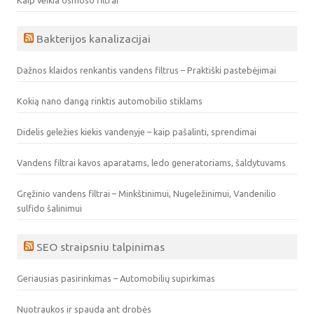
Kaip veikia osmoso filtrai
Bakterijos kanalizacijai
Dažnos klaidos renkantis vandens filtrus – Praktiški pastebėjimai
Kokią nano dangą rinktis automobilio stiklams
Didelis geležies kiekis vandenyje – kaip pašalinti, sprendimai
Vandens filtrai kavos aparatams, ledo generatoriams, šaldytuvams
Gręžinio vandens filtrai – Minkštinimui, Nugeležinimui, Vandenilio
sulfido šalinimui
SEO straipsniu talpinimas
Geriausias pasirinkimas – Automobilių supirkimas
Nuotraukos ir spauda ant drobės