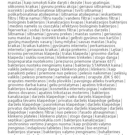
maistas
|
kaip ismokyti kate daryti i dezute
|
kuo ypatingas
silikoninis kraikas
|
gyvunu prekiu akcija
|
geriausi siltnamiai
|
kaip
issirinkti
|
polikarbonatiniai šiltnamiai
|
tvirti siltnamiai
|
polikarbonatiniai atsiliepimai
|
šiltnamiai atsiliepimai
|
ieskantiems
filtru
|
filtrai namui
|
filtru nauda
|
vandens filtrai
|
vandens filtrai
|
biologinės bakterijos
|
kanalizacijos kvapas
|
kanalizacijos bakterijos
|
medinis namelis su ciuozykla
|
efektyvio biologinės bakterijos
|
fejerverkai
|
sodui
|
brita vandens filtrai
|
privatus darzelis
|
šiltnamiai
|
siltnamiai
|
gyvunu prekes
|
maistas sunims
|
geriausias
sunu maistas
|
kaip issirinkti kraika
|
gelbsti gyvūnus nuo karščio
|
gyvūnų maudynės vasarą
|
šunų mityba
|
sausas maistas
|
kačių
kraikas
|
kraikas katėms
|
gyvūnams internetu
|
perkamiausios
internetu
|
geriausias kraikas
|
akcija prekems
|
zooprekės
|
Lęšiai
|
kroviniu pervezimas klaipeda
|
tralas klaipeda
|
griovimo darbai
klaipeda
|
siukliu isvezimas
|
klinkerines trinkeles
|
stogo danga
|
biopreparatai nuotekoms
|
prieziuros priemone starwax 637
|
bakterijos nuoteku irenginiams kaina
|
bakteriju STARWAX kaina
|
valiklis pelesiui
|
stogo danga
|
klinkerio plytos
|
klinkeris
|
kaip
panaikinti pelesi
|
priemone nuo pelesio
|
pelesio naikinimas
|
pelėsių
valiklis
|
pelesio priemone
|
nameliai vaikams
|
orapute JDK S 60
|
oraputes membranos
|
indu ploviklis
|
pavojingu atlieku tvarkymas
|
griovimo darbai kaina
|
geliu pristatymas
|
apatinis trikotazas
|
bakterijos kanalizacijai
|
kosmetika internetu pigiau
|
valentino
dienos dovanos
|
apatinis trikotazas moterims
|
bakterijos
kanalizacijai
|
darzelis klaipedoje
|
vaiku darzelis klaipedoje
|
pagalba tėvams klaipėdoje
|
privatus darželis klaipėdoje gelbėja
|
darželis klaipėdoje
|
pasirinkimas klaipėdoje
|
darželis klaipėdoje
|
privatus darželis klaipėdoje
|
privatus darželis klaipėdoje
|
darželis
klaipėdoje
|
vandens filtrai
|
nuo pelesio
|
fasado atnaujinimas
|
klinkerio plyteles
|
klinkerio plytos
|
stogo danga
|
kanalizacijai
|
septikui
|
gamtosmokykla.com
|
bakterijos kanalizacijai
|
sinchroninio vertimo įrangos nuoma
|
kaip prižiūrėti valymo
įrenginius
|
indaploviu tabletes
|
bio enzimai
|
bio enzimai
|
bakterijos starwax
|
bakterijos valymo įrenginiams
|
buhalterines