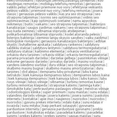
elektromobiliams
|
naudingas žieminių padangų žymėjimas
|
kuo
naudingas remontas
|
mobiliųjų telefonų remontas
|
geriausias
valiklis peliui
|
efektyvi priemone nuo voru
|
efektyviai veikiantis
pelėsio valiklis
|
priemonė nuo vorų
|
telefonų remontas
|
josera
classic
|
geriausias pelesio valiklis
|
kas yra seo straipsniai
|
seo
straipsniu talpinimas
|
isorinis seo optimizavimas
|
vidinis seo
optimizavimas
|
kaip optimizuoti svetaine
|
namu apyvokos
reikmenys
|
buitis
|
vaikams
|
seo straipsniu talpinimas
|
bakterijos
kanalizacijai
|
saugus zaidimas vaikams
|
seo straipsniu talpinimas
|
nuo kada ziemines
|
siltnamiai stipruolis atsiliepimai
|
polikarbonatiniai šiltnamiai stipruolis
|
kodel atsiranda pelesis
|
listerijos bakterija
|
zieminio langu skyscio savybes
|
vaiku zaidimui
|
bioloģiskie risinājumi
|
geriausios kanalizacijos bakterijos
|
adblue
skystis
|
buhalterine apskaita
|
saldytuvu rankenos
|
saldytuvu
saldikliu stalciai
|
saldytuvu lentynos
|
saldytuvu termoreguliatoriai
|
saldytuvu stalciai
|
kaitinimo elementai
|
orkaiciu ventiliatoriai
|
orkaiciu duru tarpines
|
orkaiciu stiklai
|
orkaiciu termoreguliatoriai
|
parama privaciam darzeliui
|
darzeliai gelbeja
|
pasirinkimas vilniuje
|
ieskome geriausio darzelio
|
privatus darzelis
|
masinu voztuvai
|
vandens isleidimo siurbliai
|
duru stiklai
|
seo straipsniu talpinimas
|
skalbimo masinu bugnai
|
skalbimo masinu amortizatoriai
|
duru
tarpines
|
cbd aliejus
|
itempiamu lubu privalumai
|
lubu kaina
netrukdo
|
kiek kainuoja itempiamos lubos
|
itempiamos lubos kaina
|
kiek kainuoja itempiamos
|
kiek kainuoja lubos
|
lubu kainos
|
lubu
rusys vilniuje
|
lubos vilniuje
|
siltnamiai
|
turbinu remontas kaune
|
turbinu remontas klaipeda
|
straipsniai katems
|
laiminga kate
|
išmokykite katę
|
perkraustymo paslaugos vilniuje
|
meistras vilniuje
|
odontologijos klinika
|
super premium
|
sunu maistas
|
sunu edalas
|
valandinis darzelis vilniuje
|
josera katems
|
josera sunims
|
paskolos
internetu
|
kontaktai
|
apie mus
|
naujienos
|
nuorodos
|
nuorodos
|
nuorodos
|
gyvunu prekes internetu
|
edalo itaka
|
sunu edalas ir
isvaizda
|
sunu mityba
|
kaip perkant sutaupyti
|
gyvunams
parduotuve internetu
|
geriausia parduotuve gyvunams
|
prekiu
parduotuve
|
kokybiskas edalas
|
pavadeliai katems
|
pavadeliai
sunims
|
prekes katems
|
prekes sunims
|
sausas maistas
|
sunu