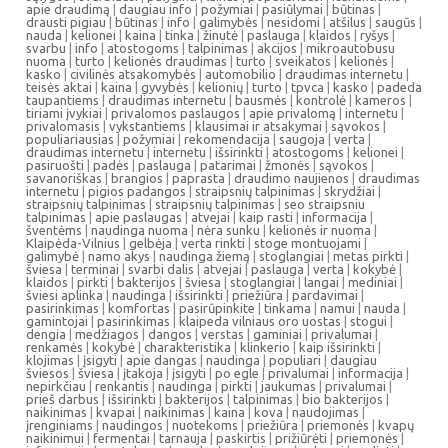
apie draudimą
|
daugiau info
|
požymiai
|
pasiūlymai
|
būtinas
|
drausti pigiau
|
būtinas
|
info
|
galimybės
|
nesidomi
|
atšilus
|
saugūs
|
nauda
|
kelionei
|
kaina
|
tinka
|
žinutė
|
paslauga
|
klaidos
|
ryšys
|
svarbu
|
info
|
atostogoms
|
talpinimas
|
akcijos
|
mikroautobusu
nuoma
|
turto
|
kelionės draudimas
|
turto
|
sveikatos
|
kelionės
|
kasko
|
civilinės atsakomybės
|
automobilio
|
draudimas internetu
|
teisės aktai
|
kaina
|
gyvybės
|
kelionių
|
turto
|
tpvca
|
kasko
|
padeda
taupantiems
|
draudimas internetu
|
bausmės
|
kontrolė
|
kameros
|
tiriami įvykiai
|
privalomos paslaugos
|
apie privalomą
|
internetu
|
privalomasis
|
vykstantiems
|
klausimai ir atsakymai
|
sąvokos
|
populiariausias
|
požymiai
|
rekomendacija
|
saugoja
|
verta
|
draudimas internetu
|
internetu
|
išsirinkti
|
atostogoms
|
kelionei
|
pasiruošti
|
padės
|
paslauga
|
patarimai
|
žmonės
|
sąvokos
|
savanoriškas
|
brangios
|
paprasta
|
draudimo naujienos
|
draudimas
internetu
|
pigios padangos
|
straipsnių talpinimas
|
skrydžiai
|
straipsnių talpinimas
|
straipsnių talpinimas
|
seo straipsniu
talpinimas
|
apie paslaugas
|
atvejai
|
kaip rasti
|
informacija
|
šventėms
|
naudinga nuoma
|
nėra sunku
|
kelionės ir nuoma
|
Klaipėda-Vilnius
|
gelbėja
|
verta rinkti
|
stoge montuojami
|
galimybė
|
namo akys
|
naudinga žiemą
|
stoglangiai
|
metas pirkti
|
šviesa
|
terminai
|
svarbi dalis
|
atvejai
|
paslauga
|
verta
|
kokybė
|
klaidos
|
pirkti
|
bakterijos
|
šviesa
|
stoglangiai
|
langai
|
mediniai
|
šviesi aplinka
|
naudinga
|
išsirinkti
|
priežiūra
|
pardavimai
|
pasirinkimas
|
komfortas
|
pasirūpinkite
|
tinkama
|
namui
|
nauda
|
gamintojai
|
pasirinkimas
|
klaipeda vilniaus oro uostas
|
stogui
|
dengia
|
medžiagos
|
dangos
|
verstas
|
gaminiai
|
privalumai
|
renkamės
|
kokybė
|
charakteristika
|
klinkerio
|
kaip išsirinkti
|
klojimas
|
įsigyti
|
apie dangas
|
naudinga
|
populiari
|
daugiau
šviesos
|
šviesa
|
įtakoja
|
įsigyti
|
po egle
|
privalumai
|
informacija
|
nepirkčiau
|
renkantis
|
naudinga
|
pirkti
|
jaukumas
|
privalumai
|
prieš darbus
|
išsirinkti
|
bakterijos
|
talpinimas
|
bio bakterijos
|
naikinimas
|
kvapai
|
naikinimas
|
kaina
|
kova
|
naudojimas
|
įrenginiams
|
naudingos
|
nuotekoms
|
priežiūra
|
priemonės
|
kvapų
naikinimui
|
fermentai
|
tarnauja
|
paskirtis
|
prižiūrėti
|
priemonės
|