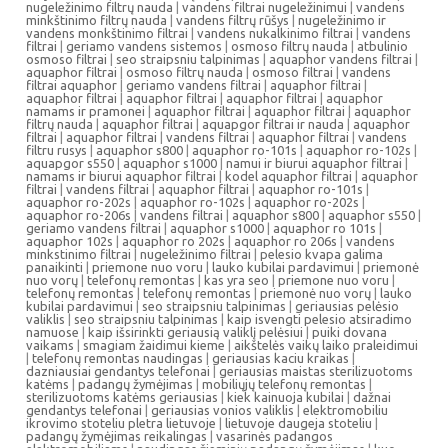
nugeležinimo filtrų nauda
|
vandens filtrai nugeležinimui
|
vandens
minkštinimo filtrų nauda
|
vandens filtrų rūšys
|
nugeležinimo ir
vandens monkštinimo filtrai
|
vandens nukalkinimo filtrai
|
vandens
filtrai
|
geriamo vandens sistemos
|
osmoso filtrų nauda
|
atbulinio
osmoso filtrai
|
seo straipsniu talpinimas
|
aquaphor vandens filtrai
|
aquaphor filtrai
|
osmoso filtrų nauda
|
osmoso filtrai
|
vandens
filtrai aquaphor
|
geriamo vandens filtrai
|
aquaphor filtrai
|
aquaphor filtrai
|
aquaphor filtrai
|
aquaphor filtrai
|
aquaphor
namams ir pramonei
|
aquaphor filtrai
|
aquaphor filtrai
|
aquaphor
filtrų nauda
|
aquaphor filtrai
|
aquapgor filtrai ir nauda
|
aquaphor
filtrai
|
aquaphor filtrai
|
vandens filtrai
|
aquaphor filtrai
|
vandens
filtru rusys
|
aquaphor s800
|
aquaphor ro-101s
|
aquaphor ro-102s
|
aquapgor s550
|
aquaphor s1000
|
namui ir biurui aquaphor filtrai
|
namams ir biurui aquaphor filtrai
|
kodel aquaphor filtrai
|
aquaphor
filtrai
|
vandens filtrai
|
aquaphor filtrai
|
aquaphor ro-101s
|
aquaphor ro-202s
|
aquaphor ro-102s
|
aquaphor ro-202s
|
aquaphor ro-206s
|
vandens filtrai
|
aquaphor s800
|
aquaphor s550
|
geriamo vandens filtrai
|
aquaphor s1000
|
aquaphor ro 101s
|
aquaphor 102s
|
aquaphor ro 202s
|
aquaphor ro 206s
|
vandens
minkstinimo filtrai
|
nugeležinimo filtrai
|
pelesio kvapa galima
panaikinti
|
priemone nuo voru
|
lauko kubilai pardavimui
|
priemonė
nuo vorų
|
telefonų remontas
|
kas yra seo
|
priemone nuo voru
|
telefonų remontas
|
telefonų remontas
|
priemonė nuo vorų
|
lauko
kubilai pardavimui
|
seo straipsniu talpinimas
|
geriausias pelėsio
valiklis
|
seo straipsniu talpinimas
|
kaip isvengti pelesio atsiradimo
namuose
|
kaip išsirinkti geriausią valiklį pelėsiui
|
puiki dovana
vaikams
|
smagiam žaidimui kieme
|
aikštelės vaikų laiko praleidimui
|
telefonų remontas naudingas
|
geriausias kaciu kraikas
|
dazniausiai gendantys telefonai
|
geriausias maistas sterilizuotoms
katėms
|
padangų žymėjimas
|
mobiliųjų telefonų remontas
|
sterilizuotoms katėms geriausias
|
kiek kainuoja kubilai
|
dažnai
gendantys telefonai
|
geriausias vonios valiklis
|
elektromobiliu
ikrovimo stoteliu pletra lietuvoje
|
lietuvoje daugeja stoteliu
|
padangų žymėjimas reikalingas
|
vasarinės padangos