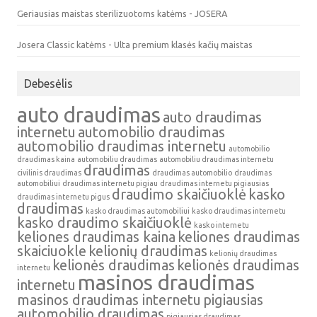
Geriausias maistas sterilizuotoms katėms - JOSERA
Josera Classic katėms - Ulta premium klasės kačių maistas
Debesėlis
auto draudimas
auto draudimas
internetu
automobilio draudimas
automobilio draudimas internetu
automobilio
draudimas kaina
automobiliu draudimas
automobiliu draudimas internetu
draudimas
civilinis draudimas
draudimas automobilio
draudimas
automobiliui
draudimas internetu pigiau
draudimas internetu pigiausias
draudimo skaičiuoklė
kasko
draudimas internetu pigus
draudimas
kasko draudimas automobiliui
kasko draudimas internetu
kasko draudimo skaičiuoklė
kasko internetu
keliones draudimas kaina
keliones draudimas
skaiciuokle
kelionių draudimas
kelionių draudimas
kelionės draudimas
kelionės draudimas
internetu
masinos draudimas
internetu
masinos draudimas internetu
pigiausias
automobilio draudimas
pigiausias draudimas