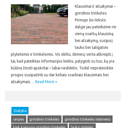
Klausimai ir atsakymai –
grindinio trinkelės
Pirmoje šio teksto
dalyje jau pateikėme ne
vieną svarbų klausimą
bei atsakymą, susijusį
lauko bei šaligatvio
plytelėmis ir trinkelėmis. Vis dėlto, dėmesį verta atkreipti į
tai, kad pateiktas informacijos kiekis, palyginti su tuo, ką yra
būtina žinoti apskritai – labai nedidelis. Todėl nepraleiskite
progos susipažinti su dar keliais svarbiais klausimais bei
atsakymais…
Read More »
Statyba
cerpes
grindinio trinkelės
grindinio trinkelės internetu
kiek kainuoja grindinio trinkelės
lauko plytelės