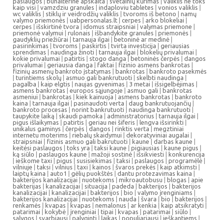
paslaugos
|
buhalterine apskaita
|
svetainių kūrimas
|
valiklis ne toks
kaip visi
|
vamzdziu granules
|
indaploviu tabletes
|
vonios valiklis
|
wc valiklis
|
stiklų ir veidrodžių valiklis
|
tvoroms iš betono
|
namų
valymo priemonės
|
uabpersonalas.lt
|
cerpes
|
arko blokeliai
|
cerpes
|
išskirtinė tvora
|
idomus straipsniai
|
valymas priemone
|
priemonė valymui
|
rulonais
|
išbandykite granules
|
priemonės
|
gaudyklių priežiūrai
|
tarnauja ilgai
|
betoninė ar medinė
|
pasirinkimas
|
tvoroms
|
paskirtis
|
tvirta investicija
|
geriausias
sprendimas
|
naudinga žinoti
|
tarnauja ilgai
|
blokelių privalumai
|
kokie privalumai
|
patirtis
|
stogo danga
|
betoninės čerpės
|
dangos
privalumai
|
geriausia danga
|
faktai
|
fizinio asmens bankrotas
|
fizinių asmenų bankroto įstatymas
|
bankrotas
|
bankroto pasekmės
|
turintiems skolų
|
asmuo gali bankrutuoti
|
skelbti naudinga
|
pagalba
|
kaip elgtis
|
naujas gyvenimas
|
3 metai
|
išsigelbėjimas
|
asmens bankrotas
|
europos sąjungoje
|
asmuo gali
|
bankrotas
asmeniui
|
bankrotas
|
kiek kainuoja
|
asmens bankrotas
|
bankroto
kaina
|
tarnauja ilgai
|
pasinaudoti verta
|
daug bankrutuojančių
|
bankroto procesas
|
norint bankrutuoti
|
naudinga bankrutuoti
|
taupykite laiką
|
skaudi pamoka
|
administratorius
|
tarnauja ilgai
|
pigus išlaikymas
|
patirtis
|
geriau nei šiferis
|
lengva išsirinkti
|
unikalus gaminys
|
čerpės
|
dangos
|
rinktis verta
|
megztiniai
internetu moterims
|
riebalų skaidymui
|
dekoratyviniai augalai
|
straipsniai
|
fizinis asmuo gali bakrutuoti
|
kaune
|
darbas kaune
|
keitėsi paslaugos
|
toks yra
|
taksi kaune
|
pigiausias
|
kaune pigus
|
ką siūlo
|
paslaugos kaune
|
mažoji sostinė
|
išsikviesti
|
konkurencija
|
ieškome taxi
|
pigus
|
susisiekimas
|
taksi
|
paslaugos
|
programėlė
|
vilniuje
|
taksi
|
vilnius
|
taxi
|
kainos
|
švaros prekės
|
kaip atkimsti
|
laiptų kaina
|
auto1
|
gėlių puokštės
|
dantu protezavimas kaina
|
bakterijos kanalizacijai
|
nuotekoms
|
mikroautobusu
|
blogas
|
apie
bakterijas
|
kanalizacijai
|
situacija
|
padeda
|
bakterijos
|
bakterijos
kanalizacijai
|
kanalizacijai
|
bakterijos
|
bio
|
valymo įrenginiams
|
bakterijos kanalizacijai
|
nuotekoms
|
nauda
|
švara
|
bio
|
bakterijos
|
renkamės
|
kvapas
|
kvapas
|
nemalonus
|
ar kenkia
|
kaip atsikratyti
|
patarimai
|
kokybė
|
įrenginiai
|
tipai
|
kvapas
|
patarimai
|
siūlo
|
sąlygos
|
svarbiausi
|
palyginti
|
laikas
|
populiariausi
|
ieškantiems
|