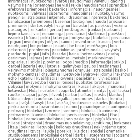
informacija
|
nuotekoms
|
svarbu
|
naudojimas
|
valymui
|
gadinti
|
valymo kaina
|
priemonės
|
ne visi
|
reikia
|
naudojamos
|
sprendžia
|
efektyvu
|
priemonės
|
bakterijos
|
informacija
|
naudingesnės
|
nuotekoms
|
valymas
|
sistemoms
|
naudojimas
|
nuotekų valymo
įrenginiai
|
straipsniai
|
internetu
|
draudimas
|
internetu
|
bakterijos
kanalizacijai
|
priemones
|
baseinai
|
biologinės
|
nauda
|
priežiūra
|
priemonės
|
skirtos valyti
|
valymui
|
barzdai
|
pc paieškos
|
vežimo
paslaugos
|
renkantis
|
geriau
|
medžiagos ir įrankiai
|
darbams
|
liejimo kaina
|
visi
|
nenaudinga
|
privalumai
|
skelbimai
|
paieškos
|
išsirinkti
|
būtina
|
pirkti
|
kriterijai
|
motyvacija
|
blokeliai
|
privalumai
|
pigiau
|
investicijos
|
idėjos
|
kainos
|
inventorius
|
kuriant
|
verta
|
naudojami
|
kur pirkimas
|
nauda
|
be tinko
|
medžiagos
|
kuo
dekoruoti
|
problemos
|
pasirinkimas
|
profesionalai
|
savybės
|
parduodu
|
pigiai
|
info
|
ifasadai
|
kaina
|
betonavimas
|
darbų
gerinimas
|
liejimas
|
markiravimas
|
metalo
|
markiravimas
|
popieriaus
|
stiklo
|
pjovimas
|
odos
|
medžio
|
informacija
|
stiklo
|
darbai
|
lazeriu
|
400
|
istorija
|
galimybės
|
gaujos
|
mažinamas
|
vairavimo mokykla
|
plaustų nuoma
|
granulės
|
straipsniai
|
kasko
|
mokymo centras
|
draudimas
|
Lietuvoje
|
įvairovė
|
įdomu
|
rakshtys
|
echo
|
kateriui
|
kvalifikacija
|
gyvena
|
pasiekimai
|
vilniečiams
|
Vilniuje
|
laivavedyba
|
kursai
|
teisės
|
puokstes
|
profesionalai
|
pokyčiai
|
mokymai
|
mokymo centras
|
kursai
|
akcijos
|
įmanoma
|
lietuviškai
|
Nida
|
nustebsi
|
atsipirks
|
atmintis
|
mintys
|
gali
|
laukia
|
ruoštis
|
etapai
|
patys
|
išvenk
|
darbai
|
raštas
|
ruoštis
|
klaidos
|
būtina
|
idejos
|
ruošimas
|
pagalba
|
priemonės
|
darbai
|
kenčia
|
kaina
|
rašyti
|
taisyti
|
tikri
|
aukštų
|
vestuvines sukneles
|
blokeliai
|
perku parduodu
|
pasirinkimas
|
namui
|
panaudojimas
|
naudojimas
|
pertvarų
|
blokeliai
|
tvoroms
|
sienoms
|
blokeliai
|
kaminams
|
pertvaroms
|
kaminai
|
blokeliai
|
pertvaroms
|
blokeliai
|
fibo
|
blokeliai
|
nemokami skelbimai
|
seo paslaugos
|
pigūs lėktuvų
bilietai
|
straipsniai
|
draudimas nuo nelaimingų atsitikimų
|
lenktynes
|
itala
|
pekinas
|
lietuvoje
|
kelionės draudimas
|
nekilnojamo turto
draudimas
|
tpvca
|
laukia
|
poreikis
|
klaidos
|
ateičiai
|
gramatika
|
studijuojantiems
|
moksliniai darbai
|
darbai
|
studentams
|
stogams
|
plienės dangos
|
karjerai
|
dangos
|
stogo danga
|
sienoms
|