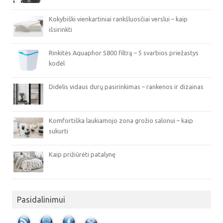
Kokybiški vienkartiniai rankšluosčiai verslui – kaip
išsirinkti
Rinkitės Aquaphor S800 filtrą – 5 svarbios priežastys
kodėl
Didelis vidaus durų pasirinkimas – rankenos ir dizainas
Komfortiška laukiamojo zona grožio salonui – kaip
sukurti
Kaip prižiūrėti patalynę
Pasidalinimui