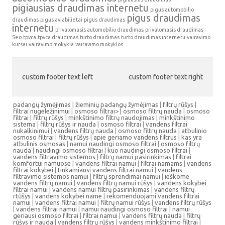
pigiausias draudimas internetu
pigus automobilio
pigus draudimas
draudimas
pigus aviabilietai
pigus draudimas
internetu
privalomasis automobilio draudimas
privalomasis draudimas
Seo
tpvca
tpvca draudimas
turto draudimas
turto draudimas internetu
vairavimo
kursai
vairavimo mokykla
vairavimo mokyklos
custom footer text left
custom footer text right
padangų žymėjimas
|
žieminių padangų žymėjimas
|
filtrų rūšys
|
filtrai nugeležinimui
|
osmoso filtrai> |
osmoso filtrų nauda
|
osmoso
filtrai
|
filtrų rūšys
|
minkštinimo filtrų naudojimas
|
minkštinimo
sistema
|
filtrų rūšys ir nauda
|
osmoso filtrai
|
vandens filtrai
nukalkinimui
|
vandens filtrų nauda
|
osmoso filtrų nauda
|
atbulinio
osmoso filtrai
|
filtrų rūšys
|
apie geriamo vandens filtrus
|
kas yra
atbulinis osmosas
|
namui naudingi osmoso filtrai
|
osmoso filtrų
nauda
|
naudingi osmoso filtrai
|
kuo naudingi osmoso filtrai
|
vandens filtravimo sistemos
|
filtrų namui pasirinkimas
|
filtrai
komfortui namuose
|
vandens filtrai namui
|
filtrai namams
|
vandens
filtrai kokybei
|
tinkamiausi vandens filtrai namui
|
vandens
filtravimo sistemos namui
|
filtrų sprendimai namui
|
ieškome
vandens filtrų namui
|
vandens filtrų namui rūšys
|
vandens kokybei
filtrai namui
|
vandens namui filtrų pasirinkimas
|
vandens filtrų
rtūšys
|
vandens kokybei name
|
rekomenduojami vandens filtrai
namui
|
vandens filtrai namui
|
filtrų namui rūšys
|
vandens filtrų rūšys
|
vandens filtrai namui
|
namui naudingi osmoso filtrai
|
namui
geriausi osmoso filtrai
|
filtrai namui
|
vandens filtrų nauda
|
filtrų
rūšys ir nauda
|
vandens filtrų rūšys
|
vandens minkštinimo filtrai
|