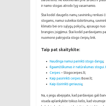
barbenimu. Ne kiekvienam prie širdies ir pla
ir namo stogas atrodo lyg vasarnamio.
Štai kodėl daugelis namų savininkų renkasi č
stogams, namui suteikia išskirtinumą, savin
klimato bei oro sąlygų pokyčių, apsaugo nuo t
brangios įsigijimui. Štai kodėl pardavėjams p
nuomonė pakrypsta stogo čerpių link.
Taip pat skaitykite:
Naudinga namui parinkti stogo dangą
;
Ilgaamžiškumas ir natūralumas stogui.
Cerpes
– Stogocerpes.lt;
Kaip pasirinkti cerpes
Boxe.lt;
Kaip išsirinkti geriausią
;
Na, o jeigu abejojate, kad pardavėjas gali band
visada aplankykite tokius kelis, kad visumoj