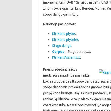
įmonėmis, tai ir UAB “Gargždų mida” ir UAB “Et
žinomi tokie gigantai kaip Bender, Monier, W
stogo dangų gamintojų.
Naudinga pasidomėti:
Klinkerio plytos
;
Klinkerio plyteles
;
Stogo danga
;
Cerpes
– Stogocerpes.lt;
KlinkerisVisiems.lt
;
Prieš pradedant rinktis
medžiagas naudinga pasirinkti,
kokia stogocerpes.lt stogo danga labiausiai t
stogo dangomis prekiaujančios įmonės biurą kli
įsigiję kone brangiausią. Tai nėra pardavėjų n
renkasi gi klientai, o tai padaro tik gavę išs
charakteristiką. Ne visi nori gyventi lyg anga