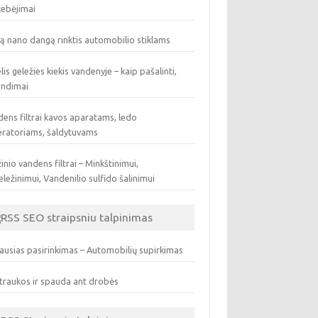
tebėjimai
ą nano dangą rinktis automobilio stiklams
lis geležies kiekis vandenyje – kaip pašalinti,
endimai
ens filtrai kavos aparatams, ledo
eratoriams, šaldytuvams
inio vandens filtrai – Minkštinimui,
ležinimui, Vandenilio sulfido šalinimui
SEO straipsniu talpinimas
ausias pasirinkimas – Automobilių supirkimas
traukos ir spauda ant drobės