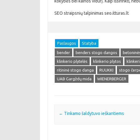
kokybės bei kainos vidurį. Kaip išsirinkti, ne
SEO straipsnių talpinimas seo.itturas.lt
Paslaugos
Statyba
bender
benders stogo dangos
betoninės
klinkerio plytelės
klinkerio plytos
klinker
ritininė stogo danga
RUUKKI
stogo čerp
UAB Gargždų mida
WIENERBERGER
Post navigation
←
Tinkamo šaldytuvo ieškantiems