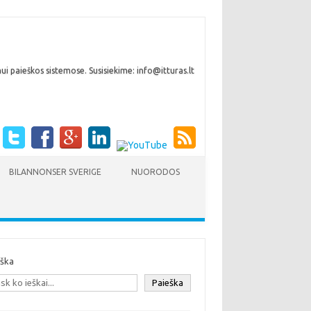
i paieškos sistemose. Susisiekime: info@itturas.lt
BILANNONSER SVERIGE
NUORODOS
eška
Paieška