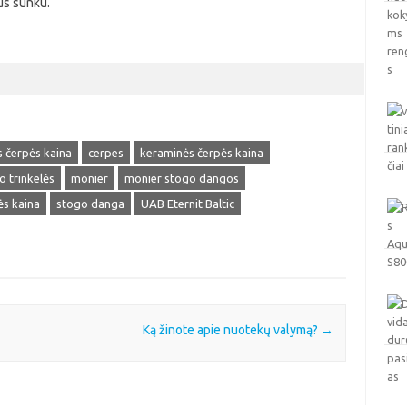
bus sunku.
 čerpės kaina
cerpes
keraminės čerpės kaina
io trinkelės
monier
monier stogo dangos
ės kaina
stogo danga
UAB Eternit Baltic
Ką žinote apie nuotekų valymą?
→