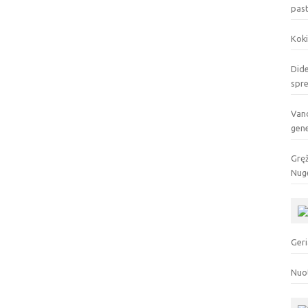
pas
Koki
Dide
spr
Vand
gen
Gręž
Nuge
Geri
Nuo