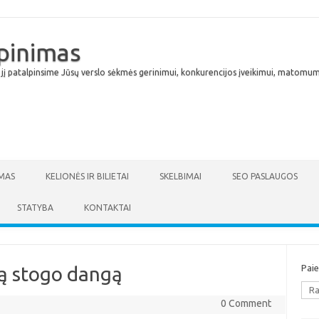
lpinimas
 jį patalpinsime Jūsų verslo sėkmės gerinimui, konkurencijos įveikimui, matomumu
Skip to content
MAS
KELIONĖS IR BILIETAI
SKELBIMAI
SEO PASLAUGOS
STATYBA
KONTAKTAI
sią stogo dangą
Pai
0 Comment