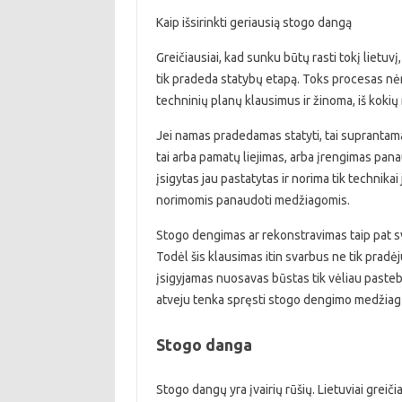
Kaip išsirinkti geriausią stogo dangą
Greičiausiai, kad sunku būtų rasti tokį lietuvį,
tik pradeda statybų etapą. Toks procesas nėra
techninių planų klausimus ir žinoma, iš koki
Jei namas pradedamas statyti, tai suprantam
tai arba pamatų liejimas, arba įrengimas pana
įsigytas jau pastatytas ir norima tik technikai 
norimomis panaudoti medžiagomis.
Stogo dengimas ar rekonstravimas taip pat sv
Todėl šis klausimas itin svarbus ne tik pradėju
įsigyjamas nuosavas būstas tik vėliau pastebi
atveju tenka spręsti stogo dengimo medžiag
Stogo danga
Stogo dangų yra įvairių rūšių. Lietuviai grei