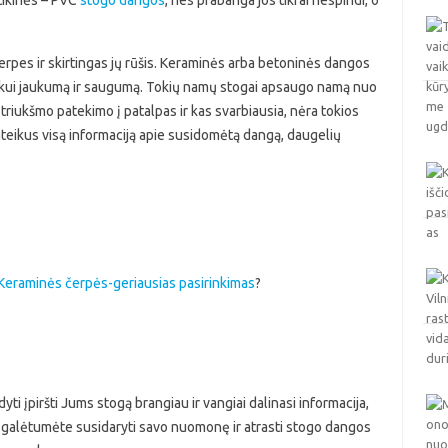
stikinės – PVC
stogo dangos
, nes prabanga jos tikrai nespindi, o
erpes ir skirtingas jų rūšis. Keraminės arba betoninės dangos
inkui jaukumą ir saugumą. Tokių namų stogai apsaugo namą nuo
riukšmo patekimo į patalpas ir kas svarbiausia, nėra tokios
ateikus visą informaciją apie susidomėtą dangą, daugelių
 Keraminės čerpės-geriausias pasirinkimas
?
yti įpiršti Jums stogą brangiau ir vangiai dalinasi informacija,
e galėtumėte susidaryti savo nuomonę ir atrasti stogo dangos