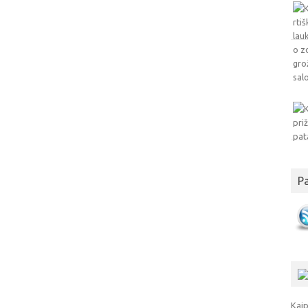
P
Kaip