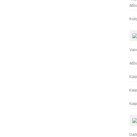
Atb
Koky
Vand
Atbu
Kaip
Kaip
Kaip
Dažn