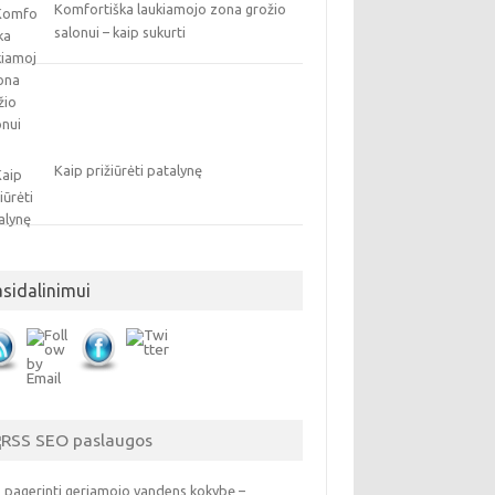
Komfortiška laukiamojo zona grožio
salonui – kaip sukurti
Kaip prižiūrėti patalynę
asidalinimui
SEO paslaugos
 pagerinti geriamojo vandens kokybę –