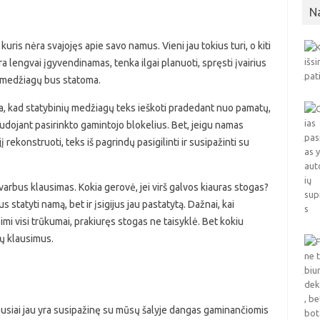
N
 kuris nėra svajojęs apie savo namus. Vieni jau tokius turi, o kiti
 lengvai įgyvendinamas, tenka ilgai planuoti, spręsti įvairius
ų medžiagų bus statoma.
a, kad statybinių medžiagų teks ieškoti pradedant nuo pamatų,
udojant pasirinkto gamintojo blokelius. Bet, jeigu namas
jį rekonstruoti, teks iš pagrindų pasigilinti ir susipažinti su
arbus klausimas. Kokia gerovė, jei virš galvos kiauras stogas?
s statyti namą, bet ir įsigijus jau pastatytą. Dažnai, kai
mi visi trūkumai, prakiuręs stogas ne taisyklė. Bet kokiu
ų klausimus.
čiausiai jau yra susipažinę su mūsų šalyje dangas gaminančiomis