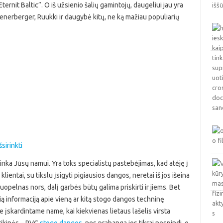
ernit Baltic”. O iš užsienio šalių gamintojų, daugeliui jau yra
ienerberger, Ruukki ir daugybė kitų, ne ką mažiau populiarių
inka Jūsų namui. Yra toks specialistų pastebėjimas, kad atėję į
entai, su tikslu įsigyti pigiausios dangos, neretai iš jos išeina
uopelnas nors, dalį garbės būtų galima priskirti ir jiems. Bet
amią informaciją apie vieną ar kitą stogo dangos techninę
re įskardintame name, kai kiekvienas lietaus lašelis virsta