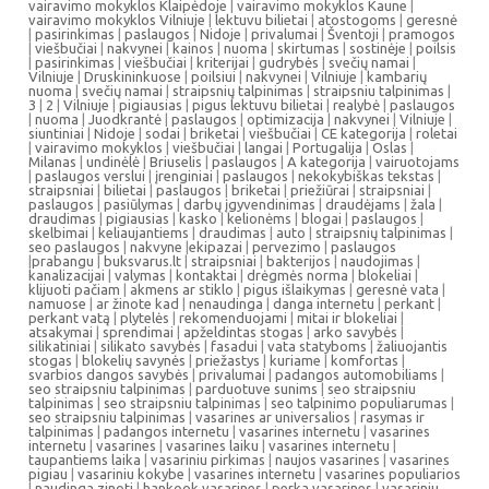
vairavimo mokyklos Klaipėdoje
|
vairavimo mokyklos Kaune
|
vairavimo mokyklos Vilniuje
|
lektuvu bilietai
|
atostogoms
|
geresnė
|
pasirinkimas
|
paslaugos
|
Nidoje
|
privalumai
|
Šventoji
|
pramogos
|
viešbučiai
|
nakvynei
|
kainos
|
nuoma
|
skirtumas
|
sostinėje
|
poilsis
|
pasirinkimas
|
viešbučiai
|
kriterijai
|
gudrybės
|
svečių namai
|
Vilniuje
|
Druskininkuose
|
poilsiui
|
nakvynei
|
Vilniuje
|
kambarių
nuoma
|
svečių namai
|
straipsnių talpinimas
|
straipsniu talpinimas
|
3
|
2
|
Vilniuje
|
pigiausias
|
pigus lektuvu bilietai
|
realybė
|
paslaugos
|
nuoma
|
Juodkrantė
|
paslaugos
|
optimizacija
|
nakvynei
|
Vilniuje
|
siuntiniai
|
Nidoje
|
sodai
|
briketai
|
viešbučiai
|
CE kategorija
|
roletai
|
vairavimo mokyklos
|
viešbučiai
|
langai
|
Portugalija
|
Oslas
|
Milanas
|
undinėlė
|
Briuselis
|
paslaugos
|
A kategorija
|
vairuotojams
|
paslaugos verslui
|
įrenginiai
|
paslaugos
|
nekokybiškas tekstas
|
straipsniai
|
bilietai
|
paslaugos
|
briketai
|
priežiūrai
|
straipsniai
|
paslaugos
|
pasiūlymas
|
darbų įgyvendinimas
|
draudėjams
|
žala
|
draudimas
|
pigiausias
|
kasko
|
kelionėms
|
blogai
|
paslaugos
|
skelbimai
|
keliaujantiems
|
draudimas
|
auto
|
straipsnių talpinimas
|
seo paslaugos
|
nakvyne
|
ekipazai
|
pervezimo
|
paslaugos
|
prabangu
|
buksvarus.lt
|
straipsniai
|
bakterijos
|
naudojimas
|
kanalizacijai
|
valymas
|
kontaktai
|
drėgmės norma
|
blokeliai
|
klijuoti pačiam
|
akmens ar stiklo
|
pigus išlaikymas
|
geresnė vata
|
namuose
|
ar žinote kad
|
nenaudinga
|
danga internetu
|
perkant
|
perkant vatą
|
plytelės
|
rekomenduojami
|
mitai ir blokeliai
|
atsakymai
|
sprendimai
|
apželdintas stogas
|
arko savybės
|
silikatiniai
|
silikato savybės
|
fasadui
|
vata statyboms
|
žaliuojantis
stogas
|
blokelių savynės
|
priežastys
|
kuriame
|
komfortas
|
svarbios dangos savybės
|
privalumai
|
padangos automobiliams
|
seo straipsniu talpinimas
|
parduotuve sunims
|
seo straipsniu
talpinimas
|
seo straipsniu talpinimas
|
seo talpinimo populiarumas
|
seo straipsniu talpinimas
|
vasarines ar universalios
|
rasymas ir
talpinimas
|
padangos internetu
|
vasarines internetu
|
vasarines
internetu
|
vasarines
|
vasarines laiku
|
vasarines internetu
|
taupantiems laika
|
vasariniu pirkimas
|
naujos vasarines
|
vasarines
pigiau
|
vasariniu kokybe
|
vasarines internetu
|
vasarines populiarios
|
naudinga zinoti
|
hankook vasarines
|
perka vasarines
|
vasariniu