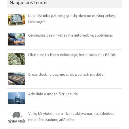
Naujausios temos:
Kaip išsirinkti patikimą grindų plovimo mašinų tiekėją
Lietuvoje?
Geriausias pasirinkimas yra automobilių supirkimas
Fikusai ne tik biuro dekoracija, bet ir botaninis iššūkis
Cross docking pagrindai: du paprasti modeliai
Atbulinio osmoso filtrų nauda
Vaikų kūrybiškumas ir fizinis aktyvumas atsiskleidžia
medinėse žaidimų aikštelėse