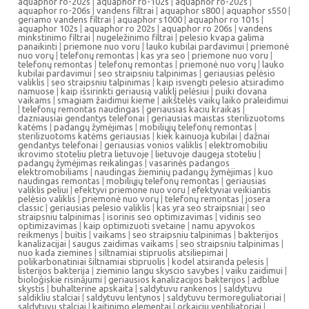
aquaphor ro-202s
|
aquaphor ro-102s
|
aquaphor ro-202s
|
aquaphor ro-206s
|
vandens filtrai
|
aquaphor s800
|
aquaphor s550
|
geriamo vandens filtrai
|
aquaphor s1000
|
aquaphor ro 101s
|
aquaphor 102s
|
aquaphor ro 202s
|
aquaphor ro 206s
|
vandens
minkstinimo filtrai
|
nugeležinimo filtrai
|
pelesio kvapa galima
panaikinti
|
priemone nuo voru
|
lauko kubilai pardavimui
|
priemonė
nuo vorų
|
telefonų remontas
|
kas yra seo
|
priemone nuo voru
|
telefonų remontas
|
telefonų remontas
|
priemonė nuo vorų
|
lauko
kubilai pardavimui
|
seo straipsniu talpinimas
|
geriausias pelėsio
valiklis
|
seo straipsniu talpinimas
|
kaip isvengti pelesio atsiradimo
namuose
|
kaip išsirinkti geriausią valiklį pelėsiui
|
puiki dovana
vaikams
|
smagiam žaidimui kieme
|
aikštelės vaikų laiko praleidimui
|
telefonų remontas naudingas
|
geriausias kaciu kraikas
|
dazniausiai gendantys telefonai
|
geriausias maistas sterilizuotoms
katėms
|
padangų žymėjimas
|
mobiliųjų telefonų remontas
|
sterilizuotoms katėms geriausias
|
kiek kainuoja kubilai
|
dažnai
gendantys telefonai
|
geriausias vonios valiklis
|
elektromobiliu
ikrovimo stoteliu pletra lietuvoje
|
lietuvoje daugeja stoteliu
|
padangų žymėjimas reikalingas
|
vasarinės padangos
elektromobiliams
|
naudingas žieminių padangų žymėjimas
|
kuo
naudingas remontas
|
mobiliųjų telefonų remontas
|
geriausias
valiklis peliui
|
efektyvi priemone nuo voru
|
efektyviai veikiantis
pelėsio valiklis
|
priemonė nuo vorų
|
telefonų remontas
|
josera
classic
|
geriausias pelesio valiklis
|
kas yra seo straipsniai
|
seo
straipsniu talpinimas
|
isorinis seo optimizavimas
|
vidinis seo
optimizavimas
|
kaip optimizuoti svetaine
|
namu apyvokos
reikmenys
|
buitis
|
vaikams
|
seo straipsniu talpinimas
|
bakterijos
kanalizacijai
|
saugus zaidimas vaikams
|
seo straipsniu talpinimas
|
nuo kada ziemines
|
siltnamiai stipruolis atsiliepimai
|
polikarbonatiniai šiltnamiai stipruolis
|
kodel atsiranda pelesis
|
listerijos bakterija
|
zieminio langu skyscio savybes
|
vaiku zaidimui
|
bioloģiskie risinājumi
|
geriausios kanalizacijos bakterijos
|
adblue
skystis
|
buhalterine apskaita
|
saldytuvu rankenos
|
saldytuvu
saldikliu stalciai
|
saldytuvu lentynos
|
saldytuvu termoreguliatoriai
|
saldytuvu stalciai
|
kaitinimo elementai
|
orkaiciu ventiliatoriai
|