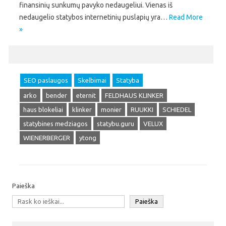
finansinių sunkumų pavyko nedaugeliui. Vienas iš
nedaugelio statybos internetinių puslapių yra…
Read More
»
SEO paslaugos
Skelbimai
Statyba
arko
bender
eternit
FELDHAUS KLINKER
haus blokeliai
klinker
monier
RUUKKI
SCHIEDEL
statybines medziagos
statybu.guru
VELUX
WIENERBERGER
ytong
Paieška
Paieška