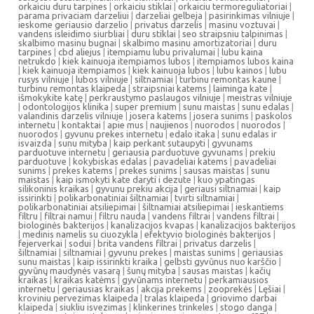
orkaiciu duru tarpines
|
orkaiciu stiklai
|
orkaiciu termoreguliatoriai
|
parama privaciam darzeliui
|
darzeliai gelbeja
|
pasirinkimas vilniuje
|
ieskome geriausio darzelio
|
privatus darzelis
|
masinu voztuvai
|
vandens isleidimo siurbliai
|
duru stiklai
|
seo straipsniu talpinimas
|
skalbimo masinu bugnai
|
skalbimo masinu amortizatoriai
|
duru
tarpines
|
cbd aliejus
|
itempiamu lubu privalumai
|
lubu kaina
netrukdo
|
kiek kainuoja itempiamos lubos
|
itempiamos lubos kaina
|
kiek kainuoja itempiamos
|
kiek kainuoja lubos
|
lubu kainos
|
lubu
rusys vilniuje
|
lubos vilniuje
|
siltnamiai
|
turbinu remontas kaune
|
turbinu remontas klaipeda
|
straipsniai katems
|
laiminga kate
|
išmokykite katę
|
perkraustymo paslaugos vilniuje
|
meistras vilniuje
|
odontologijos klinika
|
super premium
|
sunu maistas
|
sunu edalas
|
valandinis darzelis vilniuje
|
josera katems
|
josera sunims
|
paskolos
internetu
|
kontaktai
|
apie mus
|
naujienos
|
nuorodos
|
nuorodos
|
nuorodos
|
gyvunu prekes internetu
|
edalo itaka
|
sunu edalas ir
isvaizda
|
sunu mityba
|
kaip perkant sutaupyti
|
gyvunams
parduotuve internetu
|
geriausia parduotuve gyvunams
|
prekiu
parduotuve
|
kokybiskas edalas
|
pavadeliai katems
|
pavadeliai
sunims
|
prekes katems
|
prekes sunims
|
sausas maistas
|
sunu
maistas
|
kaip ismokyti kate daryti i dezute
|
kuo ypatingas
silikoninis kraikas
|
gyvunu prekiu akcija
|
geriausi siltnamiai
|
kaip
issirinkti
|
polikarbonatiniai šiltnamiai
|
tvirti siltnamiai
|
polikarbonatiniai atsiliepimai
|
šiltnamiai atsiliepimai
|
ieskantiems
filtru
|
filtrai namui
|
filtru nauda
|
vandens filtrai
|
vandens filtrai
|
biologinės bakterijos
|
kanalizacijos kvapas
|
kanalizacijos bakterijos
|
medinis namelis su ciuozykla
|
efektyvio biologinės bakterijos
|
fejerverkai
|
sodui
|
brita vandens filtrai
|
privatus darzelis
|
šiltnamiai
|
siltnamiai
|
gyvunu prekes
|
maistas sunims
|
geriausias
sunu maistas
|
kaip issirinkti kraika
|
gelbsti gyvūnus nuo karščio
|
gyvūnų maudynės vasarą
|
šunų mityba
|
sausas maistas
|
kačių
kraikas
|
kraikas katėms
|
gyvūnams internetu
|
perkamiausios
internetu
|
geriausias kraikas
|
akcija prekems
|
zooprekės
|
Lęšiai
|
kroviniu pervezimas klaipeda
|
tralas klaipeda
|
griovimo darbai
klaipeda
|
siukliu isvezimas
|
klinkerines trinkeles
|
stogo danga
|