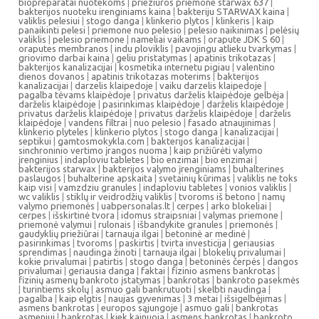
biopreparatai nuotekoms
|
prieziuros priemone starwax 637
|
bakterijos nuoteku irenginiams kaina
|
bakteriju STARWAX kaina
|
valiklis pelesiui
|
stogo danga
|
klinkerio plytos
|
klinkeris
|
kaip
panaikinti pelesi
|
priemone nuo pelesio
|
pelesio naikinimas
|
pelėsių
valiklis
|
pelesio priemone
|
nameliai vaikams
|
orapute JDK S 60
|
oraputes membranos
|
indu ploviklis
|
pavojingu atlieku tvarkymas
|
griovimo darbai kaina
|
geliu pristatymas
|
apatinis trikotazas
|
bakterijos kanalizacijai
|
kosmetika internetu pigiau
|
valentino
dienos dovanos
|
apatinis trikotazas moterims
|
bakterijos
kanalizacijai
|
darzelis klaipedoje
|
vaiku darzelis klaipedoje
|
pagalba tėvams klaipėdoje
|
privatus darželis klaipėdoje gelbėja
|
darželis klaipėdoje
|
pasirinkimas klaipėdoje
|
darželis klaipėdoje
|
privatus darželis klaipėdoje
|
privatus darželis klaipėdoje
|
darželis
klaipėdoje
|
vandens filtrai
|
nuo pelesio
|
fasado atnaujinimas
|
klinkerio plyteles
|
klinkerio plytos
|
stogo danga
|
kanalizacijai
|
septikui
|
gamtosmokykla.com
|
bakterijos kanalizacijai
|
sinchroninio vertimo įrangos nuoma
|
kaip prižiūrėti valymo
įrenginius
|
indaploviu tabletes
|
bio enzimai
|
bio enzimai
|
bakterijos starwax
|
bakterijos valymo įrenginiams
|
buhalterines
paslaugos
|
buhalterine apskaita
|
svetainių kūrimas
|
valiklis ne toks
kaip visi
|
vamzdziu granules
|
indaploviu tabletes
|
vonios valiklis
|
wc valiklis
|
stiklų ir veidrodžių valiklis
|
tvoroms iš betono
|
namų
valymo priemonės
|
uabpersonalas.lt
|
cerpes
|
arko blokeliai
|
cerpes
|
išskirtinė tvora
|
idomus straipsniai
|
valymas priemone
|
priemonė valymui
|
rulonais
|
išbandykite granules
|
priemonės
|
gaudyklių priežiūrai
|
tarnauja ilgai
|
betoninė ar medinė
|
pasirinkimas
|
tvoroms
|
paskirtis
|
tvirta investicija
|
geriausias
sprendimas
|
naudinga žinoti
|
tarnauja ilgai
|
blokelių privalumai
|
kokie privalumai
|
patirtis
|
stogo danga
|
betoninės čerpės
|
dangos
privalumai
|
geriausia danga
|
faktai
|
fizinio asmens bankrotas
|
fizinių asmenų bankroto įstatymas
|
bankrotas
|
bankroto pasekmės
|
turintiems skolų
|
asmuo gali bankrutuoti
|
skelbti naudinga
|
pagalba
|
kaip elgtis
|
naujas gyvenimas
|
3 metai
|
išsigelbėjimas
|
asmens bankrotas
|
europos sąjungoje
|
asmuo gali
|
bankrotas
asmeniui
|
bankrotas
|
kiek kainuoja
|
asmens bankrotas
|
bankroto