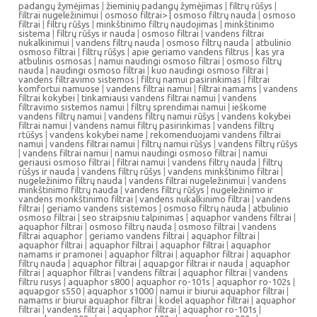
padangų žymėjimas
|
žieminių padangų žymėjimas
|
filtrų rūšys
|
filtrai nugeležinimui
|
osmoso filtrai> |
osmoso filtrų nauda
|
osmoso
filtrai
|
filtrų rūšys
|
minkštinimo filtrų naudojimas
|
minkštinimo
sistema
|
filtrų rūšys ir nauda
|
osmoso filtrai
|
vandens filtrai
nukalkinimui
|
vandens filtrų nauda
|
osmoso filtrų nauda
|
atbulinio
osmoso filtrai
|
filtrų rūšys
|
apie geriamo vandens filtrus
|
kas yra
atbulinis osmosas
|
namui naudingi osmoso filtrai
|
osmoso filtrų
nauda
|
naudingi osmoso filtrai
|
kuo naudingi osmoso filtrai
|
vandens filtravimo sistemos
|
filtrų namui pasirinkimas
|
filtrai
komfortui namuose
|
vandens filtrai namui
|
filtrai namams
|
vandens
filtrai kokybei
|
tinkamiausi vandens filtrai namui
|
vandens
filtravimo sistemos namui
|
filtrų sprendimai namui
|
ieškome
vandens filtrų namui
|
vandens filtrų namui rūšys
|
vandens kokybei
filtrai namui
|
vandens namui filtrų pasirinkimas
|
vandens filtrų
rtūšys
|
vandens kokybei name
|
rekomenduojami vandens filtrai
namui
|
vandens filtrai namui
|
filtrų namui rūšys
|
vandens filtrų rūšys
|
vandens filtrai namui
|
namui naudingi osmoso filtrai
|
namui
geriausi osmoso filtrai
|
filtrai namui
|
vandens filtrų nauda
|
filtrų
rūšys ir nauda
|
vandens filtrų rūšys
|
vandens minkštinimo filtrai
|
nugeležinimo filtrų nauda
|
vandens filtrai nugeležinimui
|
vandens
minkštinimo filtrų nauda
|
vandens filtrų rūšys
|
nugeležinimo ir
vandens monkštinimo filtrai
|
vandens nukalkinimo filtrai
|
vandens
filtrai
|
geriamo vandens sistemos
|
osmoso filtrų nauda
|
atbulinio
osmoso filtrai
|
seo straipsniu talpinimas
|
aquaphor vandens filtrai
|
aquaphor filtrai
|
osmoso filtrų nauda
|
osmoso filtrai
|
vandens
filtrai aquaphor
|
geriamo vandens filtrai
|
aquaphor filtrai
|
aquaphor filtrai
|
aquaphor filtrai
|
aquaphor filtrai
|
aquaphor
namams ir pramonei
|
aquaphor filtrai
|
aquaphor filtrai
|
aquaphor
filtrų nauda
|
aquaphor filtrai
|
aquapgor filtrai ir nauda
|
aquaphor
filtrai
|
aquaphor filtrai
|
vandens filtrai
|
aquaphor filtrai
|
vandens
filtru rusys
|
aquaphor s800
|
aquaphor ro-101s
|
aquaphor ro-102s
|
aquapgor s550
|
aquaphor s1000
|
namui ir biurui aquaphor filtrai
|
namams ir biurui aquaphor filtrai
|
kodel aquaphor filtrai
|
aquaphor
filtrai
|
vandens filtrai
|
aquaphor filtrai
|
aquaphor ro-101s
|