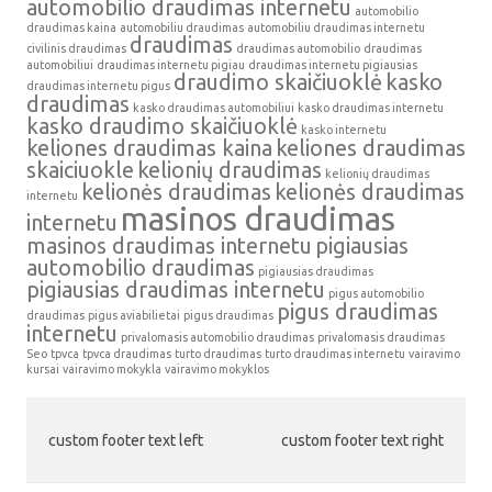
automobilio draudimas internetu
automobilio
draudimas kaina
automobiliu draudimas
automobiliu draudimas internetu
draudimas
civilinis draudimas
draudimas automobilio
draudimas
automobiliui
draudimas internetu pigiau
draudimas internetu pigiausias
draudimo skaičiuoklė
kasko
draudimas internetu pigus
draudimas
kasko draudimas automobiliui
kasko draudimas internetu
kasko draudimo skaičiuoklė
kasko internetu
keliones draudimas kaina
keliones draudimas
skaiciuokle
kelionių draudimas
kelionių draudimas
kelionės draudimas
kelionės draudimas
internetu
masinos draudimas
internetu
masinos draudimas internetu
pigiausias
automobilio draudimas
pigiausias draudimas
pigiausias draudimas internetu
pigus automobilio
pigus draudimas
draudimas
pigus aviabilietai
pigus draudimas
internetu
privalomasis automobilio draudimas
privalomasis draudimas
Seo
tpvca
tpvca draudimas
turto draudimas
turto draudimas internetu
vairavimo
kursai
vairavimo mokykla
vairavimo mokyklos
custom footer text left
custom footer text right