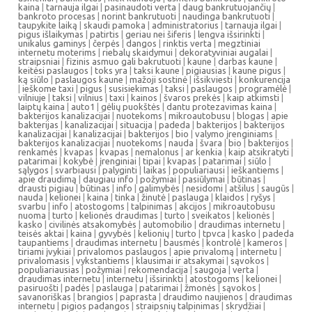
kaina
|
tarnauja ilgai
|
pasinaudoti verta
|
daug bankrutuojančių
|
bankroto procesas
|
norint bankrutuoti
|
naudinga bankrutuoti
|
taupykite laiką
|
skaudi pamoka
|
administratorius
|
tarnauja ilgai
|
pigus išlaikymas
|
patirtis
|
geriau nei šiferis
|
lengva išsirinkti
|
unikalus gaminys
|
čerpės
|
dangos
|
rinktis verta
|
megztiniai
internetu moterims
|
riebalų skaidymui
|
dekoratyviniai augalai
|
straipsniai
|
fizinis asmuo gali bakrutuoti
|
kaune
|
darbas kaune
|
keitėsi paslaugos
|
toks yra
|
taksi kaune
|
pigiausias
|
kaune pigus
|
ką siūlo
|
paslaugos kaune
|
mažoji sostinė
|
išsikviesti
|
konkurencija
|
ieškome taxi
|
pigus
|
susisiekimas
|
taksi
|
paslaugos
|
programėlė
|
vilniuje
|
taksi
|
vilnius
|
taxi
|
kainos
|
švaros prekės
|
kaip atkimsti
|
laiptų kaina
|
auto1
|
gėlių puokštės
|
dantu protezavimas kaina
|
bakterijos kanalizacijai
|
nuotekoms
|
mikroautobusu
|
blogas
|
apie
bakterijas
|
kanalizacijai
|
situacija
|
padeda
|
bakterijos
|
bakterijos
kanalizacijai
|
kanalizacijai
|
bakterijos
|
bio
|
valymo įrenginiams
|
bakterijos kanalizacijai
|
nuotekoms
|
nauda
|
švara
|
bio
|
bakterijos
|
renkamės
|
kvapas
|
kvapas
|
nemalonus
|
ar kenkia
|
kaip atsikratyti
|
patarimai
|
kokybė
|
įrenginiai
|
tipai
|
kvapas
|
patarimai
|
siūlo
|
sąlygos
|
svarbiausi
|
palyginti
|
laikas
|
populiariausi
|
ieškantiems
|
apie draudimą
|
daugiau info
|
požymiai
|
pasiūlymai
|
būtinas
|
drausti pigiau
|
būtinas
|
info
|
galimybės
|
nesidomi
|
atšilus
|
saugūs
|
nauda
|
kelionei
|
kaina
|
tinka
|
žinutė
|
paslauga
|
klaidos
|
ryšys
|
svarbu
|
info
|
atostogoms
|
talpinimas
|
akcijos
|
mikroautobusu
nuoma
|
turto
|
kelionės draudimas
|
turto
|
sveikatos
|
kelionės
|
kasko
|
civilinės atsakomybės
|
automobilio
|
draudimas internetu
|
teisės aktai
|
kaina
|
gyvybės
|
kelionių
|
turto
|
tpvca
|
kasko
|
padeda
taupantiems
|
draudimas internetu
|
bausmės
|
kontrolė
|
kameros
|
tiriami įvykiai
|
privalomos paslaugos
|
apie privalomą
|
internetu
|
privalomasis
|
vykstantiems
|
klausimai ir atsakymai
|
sąvokos
|
populiariausias
|
požymiai
|
rekomendacija
|
saugoja
|
verta
|
draudimas internetu
|
internetu
|
išsirinkti
|
atostogoms
|
kelionei
|
pasiruošti
|
padės
|
paslauga
|
patarimai
|
žmonės
|
sąvokos
|
savanoriškas
|
brangios
|
paprasta
|
draudimo naujienos
|
draudimas
internetu
|
pigios padangos
|
straipsnių talpinimas
|
skrydžiai
|