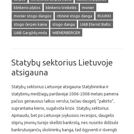
klinkerio plytos
klinkerio trinkelės
monier
monier stogo dangos
ritininė stogo danga
RUUKKI
stogo čerpės kaina
stogo danga
UAB Eternit Baltic
UAB Gargždų mida
WIENERBERGER
Statybų sektorius Lietuvoje
atsigauna
Statybų sektorius Lietuvoje atsigauna Statybininkai ir
statybinių medžiagų pardavėjai 2006-2008 metais pamena
pačius geriausius laikus verslui, tačiau daugelį “pakirto”,
suprantama kieno, sugalvota krizė. Statybų sektorius
Apmaudu, bet po Lietuvoje įvykusios recesijos, daugelis
stiprių įmonių turėjo skelbti bankrotą, nes nusirito didžiulė
bankrutuojančių skolininkų banga, tad išgyventi ir išvengti