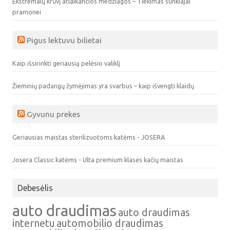
Ekstremalų krūvį atlaikančios medžiagos – Tiekimas sunkiajai
pramonei
Pigus lektuvu bilietai
Kaip išsirinkti geriausią pelėsio valiklį
Žieminių padangų žymėjimas yra svarbus – kaip išvengti klaidų
Gyvunu prekes
Geriausias maistas sterilizuotoms katėms - JOSERA
Josera Classic katėms - Ulta premium klasės kačių maistas
Debesėlis
auto draudimas
auto draudimas
internetu
automobilio draudimas