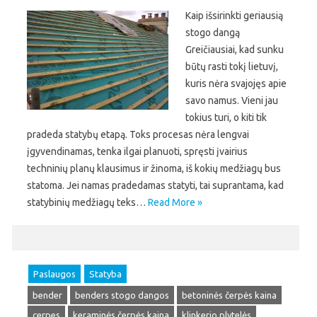
Kaip išsirinkti geriausią
stogo dangą
Greičiausiai, kad sunku
būtų rasti tokį lietuvį,
kuris nėra svajojęs apie
savo namus. Vieni jau
tokius turi, o kiti tik
pradeda statybų etapą. Toks procesas nėra lengvai
įgyvendinamas, tenka ilgai planuoti, spręsti įvairius
techninių planų klausimus ir žinoma, iš kokių medžiagų bus
statoma. Jei namas pradedamas statyti, tai suprantama, kad
statybinių medžiagų teks…
Read More »
Paslaugos
Statyba
bender
benders stogo dangos
betoninės čerpės kaina
cerpes
keraminės čerpės kaina
klinkerio plytelės