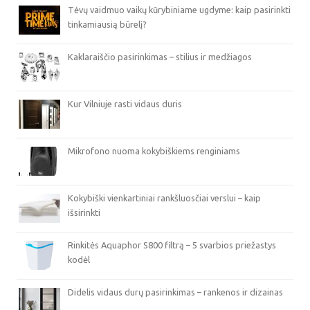
Tėvų vaidmuo vaikų kūrybiniame ugdyme: kaip pasirinkti
tinkamiausią būrelį?
Kaklaraiščio pasirinkimas – stilius ir medžiagos
Kur Vilniuje rasti vidaus duris
Mikrofono nuoma kokybiškiems renginiams
Kokybiški vienkartiniai rankšluosčiai verslui – kaip
išsirinkti
Rinkitės Aquaphor S800 filtrą – 5 svarbios priežastys
kodėl
Didelis vidaus durų pasirinkimas – rankenos ir dizainas