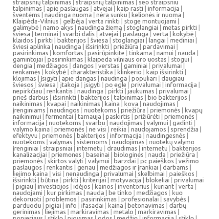
straipsnių talpinimas
|
straipsnių talpinimas
|
seo straipsniu
talpinimas
|
apie paslaugas
|
atvejai
|
kaip rasti
|
informacija
|
šventėms
|
naudinga nuoma
|
nėra sunku
|
kelionės ir nuoma
|
Klaipėda-Vilnius
|
gelbėja
|
verta rinkti
|
stoge montuojami
|
galimybė
|
namo akys
|
naudinga žiemą
|
stoglangiai
|
metas pirkti
|
šviesa
|
terminai
|
svarbi dalis
|
atvejai
|
paslauga
|
verta
|
kokybė
|
klaidos
|
pirkti
|
bakterijos
|
šviesa
|
stoglangiai
|
langai
|
mediniai
|
šviesi aplinka
|
naudinga
|
išsirinkti
|
priežiūra
|
pardavimai
|
pasirinkimas
|
komfortas
|
pasirūpinkite
|
tinkama
|
namui
|
nauda
|
gamintojai
|
pasirinkimas
|
klaipeda vilniaus oro uostas
|
stogui
|
dengia
|
medžiagos
|
dangos
|
verstas
|
gaminiai
|
privalumai
|
renkamės
|
kokybė
|
charakteristika
|
klinkerio
|
kaip išsirinkti
|
klojimas
|
įsigyti
|
apie dangas
|
naudinga
|
populiari
|
daugiau
šviesos
|
šviesa
|
įtakoja
|
įsigyti
|
po egle
|
privalumai
|
informacija
|
nepirkčiau
|
renkantis
|
naudinga
|
pirkti
|
jaukumas
|
privalumai
|
prieš darbus
|
išsirinkti
|
bakterijos
|
talpinimas
|
bio bakterijos
|
naikinimas
|
kvapai
|
naikinimas
|
kaina
|
kova
|
naudojimas
|
įrenginiams
|
naudingos
|
nuotekoms
|
priežiūra
|
priemonės
|
kvapų
naikinimui
|
fermentai
|
tarnauja
|
paskirtis
|
prižiūrėti
|
priemonės
|
informacija
|
nuotekoms
|
svarbu
|
naudojimas
|
valymui
|
gadinti
|
valymo kaina
|
priemonės
|
ne visi
|
reikia
|
naudojamos
|
sprendžia
|
efektyvu
|
priemonės
|
bakterijos
|
informacija
|
naudingesnės
|
nuotekoms
|
valymas
|
sistemoms
|
naudojimas
|
nuotekų valymo
įrenginiai
|
straipsniai
|
internetu
|
draudimas
|
internetu
|
bakterijos
kanalizacijai
|
priemones
|
baseinai
|
biologinės
|
nauda
|
priežiūra
|
priemonės
|
skirtos valyti
|
valymui
|
barzdai
|
pc paieškos
|
vežimo
paslaugos
|
renkantis
|
geriau
|
medžiagos ir įrankiai
|
darbams
|
liejimo kaina
|
visi
|
nenaudinga
|
privalumai
|
skelbimai
|
paieškos
|
išsirinkti
|
būtina
|
pirkti
|
kriterijai
|
motyvacija
|
blokeliai
|
privalumai
|
pigiau
|
investicijos
|
idėjos
|
kainos
|
inventorius
|
kuriant
|
verta
|
naudojami
|
kur pirkimas
|
nauda
|
be tinko
|
medžiagos
|
kuo
dekoruoti
|
problemos
|
pasirinkimas
|
profesionalai
|
savybės
|
parduodu
|
pigiai
|
info
|
ifasadai
|
kaina
|
betonavimas
|
darbų
gerinimas
|
liejimas
|
markiravimas
|
metalo
|
markiravimas
|
popieriaus
|
stiklo
|
pjovimas
|
odos
|
medžio
|
informacija
|
stiklo
|