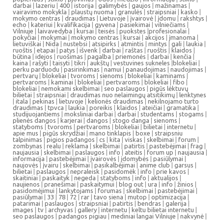
darbai
|
lazeriu
|
400
|
istorija
|
galimybės
|
gaujos
|
mažinamas
|
vairavimo mokykla
|
plaustų nuoma
|
granulės
|
straipsniai
|
kasko
|
mokymo centras
|
draudimas
|
Lietuvoje
|
įvairovė
|
įdomu
|
rakshtys
|
echo
|
kateriui
|
kvalifikacija
|
gyvena
|
pasiekimai
|
vilniečiams
|
Vilniuje
|
laivavedyba
|
kursai
|
teisės
|
puokstes
|
profesionalai
|
pokyčiai
|
mokymai
|
mokymo centras
|
kursai
|
akcijos
|
įmanoma
|
lietuviškai
|
Nida
|
nustebsi
|
atsipirks
|
atmintis
|
mintys
|
gali
|
laukia
|
ruoštis
|
etapai
|
patys
|
išvenk
|
darbai
|
raštas
|
ruoštis
|
klaidos
|
būtina
|
idejos
|
ruošimas
|
pagalba
|
priemonės
|
darbai
|
kenčia
|
kaina
|
rašyti
|
taisyti
|
tikri
|
aukštų
|
vestuvines sukneles
|
blokeliai
|
perku parduodu
|
pasirinkimas
|
namui
|
panaudojimas
|
naudojimas
|
pertvarų
|
blokeliai
|
tvoroms
|
sienoms
|
blokeliai
|
kaminams
|
pertvaroms
|
kaminai
|
blokeliai
|
pertvaroms
|
blokeliai
|
fibo
|
blokeliai
|
nemokami skelbimai
|
seo paslaugos
|
pigūs lėktuvų
bilietai
|
straipsniai
|
draudimas nuo nelaimingų atsitikimų
|
lenktynes
|
itala
|
pekinas
|
lietuvoje
|
kelionės draudimas
|
nekilnojamo turto
draudimas
|
tpvca
|
laukia
|
poreikis
|
klaidos
|
ateičiai
|
gramatika
|
studijuojantiems
|
moksliniai darbai
|
darbai
|
studentams
|
stogams
|
plienės dangos
|
karjerai
|
dangos
|
stogo danga
|
sienoms
|
statyboms
|
tvoroms
|
pertvaroms
|
blokeliai
|
bilietai
|
internetu
|
apie mus
|
pigūs skrydžiai
|
mano tinklapis
|
boxe
|
straipsniu
talpinimas
|
pigios padangos
|
cs
|
kita
|
viskas
|
skelbimai
|
forum
|
zombynas
|
realu
|
reklama
|
skelbimai
|
patirtis
|
pastebėjimai
|
frag
|
naujausia
|
skelbimai
|
paslaugos
|
info
|
ateitis
|
forum up
|
naujausia
|
informacija
|
pastebėjimai
|
įvairovės
|
įdomybės
|
pasiūlymai
|
naujovės
|
įvairu
|
skelbimai
|
pasikalbėjimai
|
anime club
|
garsus
|
bilietai
|
paslaugos
|
nepraleisk
|
pasidomėk
|
info
|
prie kavos
|
skaitiniai
|
paskaityk
|
negeda
|
statyboms
|
info
|
aktualijos
|
naujienos
|
pranešimai
|
paskaitymui
|
blog out
|
ura
|
info
|
žinios
|
pasidomėjimui
|
lankytojams
|
forumas
|
skelbimai
|
pastebėjimai
|
pasiūlymai
|
33
|
78
|
72
|
rar
|
tavo siena
|
mutop
|
optimizacija
|
patarimai
|
paslaugos
|
straipsniai
|
patirtis
|
bendras
|
galerija
|
images
|
tv
|
archyvas
|
gallery
|
internetu
|
keltu bilietai internetu
|
seo paslaugos
|
padangos pigiau
|
mediniai langai Vilniuje
|
nakvynė
|