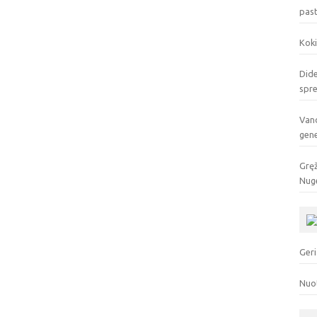
pas
Koki
Dide
spr
Vand
gen
Gręž
Nuge
Geri
Nuo