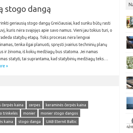
N
sią stogo dangą
irinkti geriausią stogo dangą Greičiausiai, kad sunku būtų rasti
tuvį, kuris nėra svajojęs apie savo namus. Vieni jau tokius turi, o
 pradeda statybų etapą. Toks procesas nėra lengvai
namas, tenka ilgai planuoti, spręsti įvairius techninių planų
s ir žinoma, iš kokių medžiagų bus statoma. Jei namas
mas statyti, tai suprantama, kad statybinių medžiagų teks…
re »
 čerpės kaina
cerpes
keraminės čerpės kaina
io trinkelės
monier
monier stogo dangos
ės kaina
stogo danga
UAB Eternit Baltic