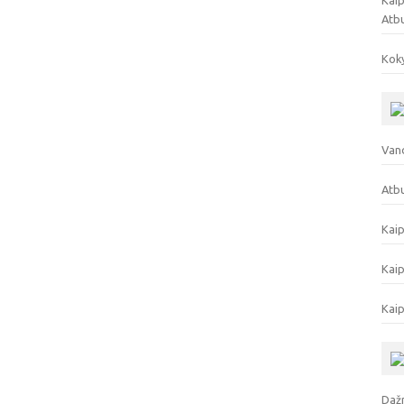
Kaip
Atb
Koky
Vand
Atbu
Kaip
Kaip
Kaip
Dažn