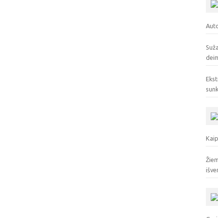
Auto
Suža
deim
Ekst
sunk
Kaip
Žiem
išve