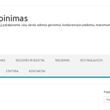
lpinimas
 jį patalpinsime Jūsų verslo sėkmės gerinimui, konkurencijos įveikimui, matomumu
Skip to content
MAS
KELIONĖS IR BILIETAI
SKELBIMAI
SEO PASLAUGOS
STATYBA
KONTAKTAI
Pai