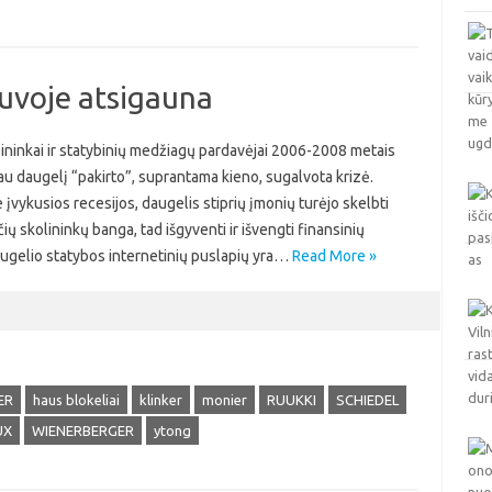
tuvoje atsigauna
ininkai ir statybinių medžiagų pardavėjai 2006-2008 metais
au daugelį “pakirto”, suprantama kieno, sugalvota krizė.
įvykusios recesijos, daugelis stiprių įmonių turėjo skelbti
ų skolininkų banga, tad išgyventi ir išvengti finansinių
ugelio statybos internetinių puslapių yra…
Read More »
ER
haus blokeliai
klinker
monier
RUUKKI
SCHIEDEL
UX
WIENERBERGER
ytong