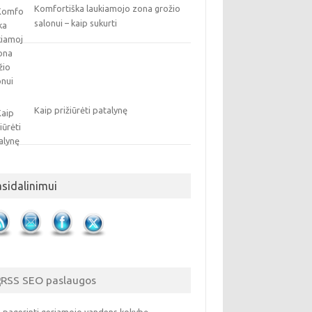
Komfortiška laukiamojo zona grožio
salonui – kaip sukurti
Kaip prižiūrėti patalynę
asidalinimui
SEO paslaugos