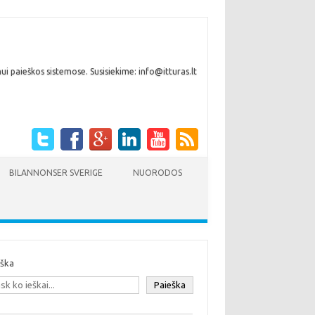
i paieškos sistemose. Susisiekime: info@itturas.lt
BILANNONSER SVERIGE
NUORODOS
eška
Paieška