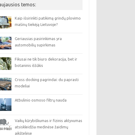
aujausios temos:
Kaip išsirinkti patikimą grindų plovimo
mašinų tiekėją Lietuvoje?
Geriausias pasirinkimas yra
automobilių supirkimas
Fikusai ne tik biuro dekoracija, bet ir
botaninis iššūkis
Cross docking pagrindai: du paprasti
modeliai
Atbulinio osmoso filtrų nauda
Vaikų kūrybiškumas ir fizinis aktyvumas
atsiskleidžia medinėse žaidimų
aikštelėse