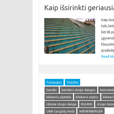
Kaip išsirinkti geriau
Kaip išs
tokį lie
kiti tik
įgyvendi
klausimu
pradeda
Read Mo
Paslaugos
Statyba
bender
benders stogo dangos
betoninės
klinkerio plytelės
klinkerio plytos
klinker
ritininė stogo danga
RUUKKI
stogo čerp
UAB Gargždų mida
WIENERBERGER