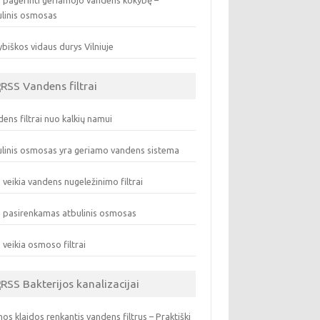
 pagerinti geriamojo vandens kokybę –
ulinis osmosas
biškos vidaus durys Vilniuje
Vandens filtrai
ens filtrai nuo kalkių namui
linis osmosas yra geriamo vandens sistema
 veikia vandens nugeležinimo filtrai
 pasirenkamas atbulinis osmosas
 veikia osmoso filtrai
Bakterijos kanalizacijai
os klaidos renkantis vandens filtrus – Praktiški