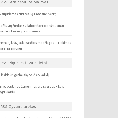
Straipsniu talpinimas
 supirkimas turi realią finansinę vertę
dėtuvių žiedas su laboratorijoje užaugintu
antu – tvarus pasirinkimas
remalų krūvį atlaikančios medžiagos – Tiekimas
iajai pramonei
Pigus lektuvu bilietai
 išsirinkti geriausią pelėsio valiklį
inių padangų žymėjimas yra svarbus – kaip
ngti klaidų
Gyvunu prekes