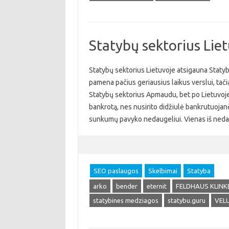
Statybų sektorius Lie
Statybų sektorius Lietuvoje atsigauna Statyb
pamena pačius geriausius laikus verslui, tači
Statybų sektorius Apmaudu, bet po Lietuvoje 
bankrotą, nes nusirito didžiulė bankrutuojanči
sunkumų pavyko nedaugeliui. Vienas iš neda
SEO paslaugos
Skelbimai
Statyba
arko
bender
eternit
FELDHAUS KLINK
statybines medziagos
statybu.guru
VEL