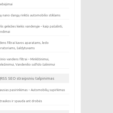
tebėjimai
ą nano dangą rinktis automobilio stiklams
lis geležies kiekis vandenyje – kaip pašalinti,
endimai
ens filtrai kavos aparatams, ledo
eratoriams, šaldytuvams
inio vandens filtrai – Minkštinimui,
ležinimui, Vandenilio sulfido šalinimui
SEO straipsniu talpinimas
ausias pasirinkimas – Automobilių supirkimas
traukos ir spauda ant drobės